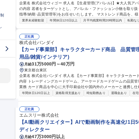
企業名 株式会社ウィゴー 求人名 【生産管理(アパレル)】★大人気アパレルブランド「WEGO」/残業平均10h 仕事
の内容 若者をターゲットとし、アパレル・ファッション小物を取り扱
指導/納期･品質管理等)をお任せいたします。 マストレンド商品を、様々な生産戦略を通して安定した品質、低コ
日制
ストで供給出来る生産体制を構築する事が当ポジションのミッション
業界未経験歓迎
年間休日120日以上
月平均残業時間20時間以内
転勤な
Bでのやり取りがメインとなりますが、必要に応じて工場へ行ってい
し
対外的なコミュニケーションが多いポジションです。 募集職種 【生産管理(アパレル)】★大人気アパレルブラン
ド「WEGO」/残業平均10h
正社員
株式会社バンダイ
【カード事業部】キャラクターカード商品 品質管理
用品/雑貨/インテリア)
31万5000円～40万円
月給
東京都台東区
企業名 株式会社バンダイ 求人名 【カード事業部】キャラクターカード商品 品質管理担当★シェア拡大中 仕事の
内容 トレーディングカードゲーム、アーケードカードゲームの品質管理を担当いた
業務 カード商品を中心に大手印刷会社や国内外のメーカーと連携し仕
向上、持続性向上に向けた各種取組み 募集職種 【カード事業部】キャラクターカード商品 品質管理担当★シェア
年間休日120日以上
資格取得支援あり
時短勤務あり
退職金あり
在宅
拡大中
正社員
エムスリー株式会社
【AI動画クリエイター】AIで動画制作を高速化!1日50
ディレクター
47万3000円以上
月給