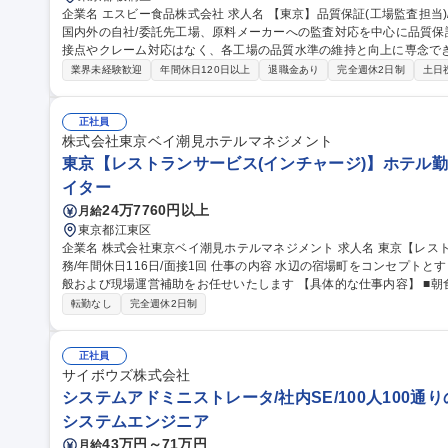
企業名 エスビー食品株式会社 求人名 【東京】品質保証(工場監査担当)/東証STD上場/残業月25H以内 仕事の内容
国内外の自社/委託先工場、原料メーカーへの監査対応を中心に品質
接点やクレーム対応はなく、各工場の品質水準の維持と向上に専念できる
場監査:FSSC22000等の基準に則り月2-3回程度の国内出張と年1
業界未経験歓迎
年間休日120日以上
退職金あり
完全週休2日制
土日
を実施。2.顧客監査対応:大手量販店等の監査員へ自社システム(SQS)
ータ分析と対策立案。4.文書管理:品質基準書等の改定。現場と協調
食の安全を上流工程から支えるやりがいがあります。 募集職種 【東京】品質保証(工場監査担当)/東証STD上場/残
正社員
業月25H以内
株式会社東京ベイ潮見ホテルマネジメント
東京【レストランサービス(インチャージ)】ホテル勤務
イター
24万7760円以上
月給
東京都江東区
企業名 株式会社東京ベイ潮見ホテルマネジメント 求人名 東京【レストランサービス（インチャージ）】ホテル勤
務/年間休日116日/面接1回 仕事の内容 水辺の宿場町をコンセプトとするホテルにて、レストランサービス業務全
般および現場運営補助をお任せいたします 【具体的な仕事内容】 ■朝食ブッフェにおけるお客様のご案内、料理
補充、テーブルリセット ■アフタヌーンティー、ディナー（アラカル
転勤なし
完全週休2日制
膳、オーダーテイク、下げ膳などの接客業務全般 ■団体利用時におけ
対応 ■スタッフ間の連携サポート、将来的にはインチャージに近い役割等 募集職種 東京【レストランサ
（インチャージ）】ホテル勤務/年間休日116日/面接1回
正社員
サイボウズ株式会社
システムアドミニストレータ/社内SE/100人100通
システムエンジニア
43万円～71万円
月給