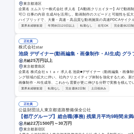
東京都港区
企業名 エムスリー株式会社 求人名 【AI動画クリエイター】AIで動画制作を高速化！1日50本のPDCAを回す/在宅
可◎ 仕事の内容 生成AIを活用し、動画制作のスピードと可能性を拡大させます。AIによる自動化と従来の制作の
ハイブリッドで、大量・高速・高品質な動画施策の高速PDCAサイク
す。 AIエージェントに定型作業を任せ、「何を・なぜ作るか」の判断と企画に集中する新しい制作スタイルを担
業界未経験歓迎
年間休日120日以上
転勤なし
在宅OK
完全週休2日
います。 ■AI・自動化を用いた動画制作ワークフローの設計と最適化 ■
た動画コンテンツ企画・制作・効果検証 ■AIによるシナリオ・クリップ
規模の体制を構築し、仮説検証と改善を行います。 募集職種 【AI動画クリエイター】AIで動画制作を高速化！1
正社員
日50本のPDCAを回す/在宅可◎
株式会社star
池袋 デザイナー(動画編集・画像制作・AI生成) グ
25万円以上
月給
東京都豊島区
企業名 株式会社ｓｔａｒ 求人名 池袋■デザイナー（動画編集・画像制作・AI生成） 仕事の内容 広告・マーケティ
ング領域の拡大に伴い、社内クリエイティブ体制を強化するため、新
画像制作・AI生成等、これから需要が更に伸びる分野で実務を積んでいただく事が可能
広告動画の編集（SNS・Web広告向け）、カット編集・テロップ挿
業界未経験歓迎
転勤なし
完全週休2日制
土日祝休み
し ■画像編集：広告バナー制作、サムネイル制作、レタッチ・画像加工 
ビジュアル制作、プロンプト設計、生成素材の調整・ブラッシュアップ
募集職種 池袋■デザイナー（動画編集・画像制作・AI生成）
正社員
公益財団法人東京都道路整備保全公社
【都庁グループ】総合職(事務) 残業月平均9時間未満
22万1500円～30万円
月給
東京都新宿区