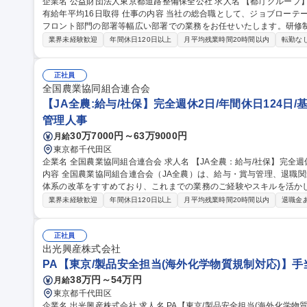
企業名 公益財団法人東京都道路整備保全公社 求人名 【都庁グループ】総合職（事務）◇残業月平均9時間未満／
有給年平均16日取得 仕事の内容 当社の総合職として、ジョブローテーションによる人事経理部門や収益事業等の
フロント部門の部署等幅広い部署での業務をお任せいたします。研修
※下記業務詳細 【業務詳細】■管理部門：広報、人事、経理など当公社の運営に係る管理業務 ■収益部門：駐車場
業界未経験歓迎
年間休日120日以上
月平均残業時間20時間以内
転勤な
の新規開拓、管理運営、新宿駅西口広場の「イベントコーナー」などの
幹線道路や木造住宅密集地域の特定整備路線の用地取得、道路に関す
事現場の見学ツアー事業 ※入社後は上記いずれかの部門へ配属。※業務
正社員
職種 【都庁グループ】総合職（事務）◇残業月平均9時間未満／有給年
全国農業協同組合連合会
【JA全農:給与/社保】完全週休2日/年間休日124日/
管理人事
30万7000円～63万9000円
月給
東京都千代田区
企業名 全国農業協同組合連合会 求人名 【JA全農：給与/社保】完全週休2日/年間休日124日/基本定時退社 仕事の
内容 全国農業協同組合連合会（JA全農）は、給与・賞与管理、退職
体系の改革をすすめており、これまでの業務のご経験やスキルを活か
ご経験・適性・希望をもとに、以下の中から担当いただく業務を決定し
業界未経験歓迎
年間休日120日以上
月平均残業時間20時間以内
退職金
応、年末調整業務 ■人事制度の運用・改善対応■社会保険に関する手続
向・受入出向に関する管理業務 ■退職給付金制度に関する業務 など 募集職種 【JA全農：給与/社保】完全週休2日/
年間休日124日/基本定時退社
正社員
出光興産株式会社
PA【東京/製品安全担当(海外化学物質規制対応)】手
38万円～54万円
月給
東京都千代田区
企業名 出光興産株式会社 求人名 PA【東京/製品安全担当(海外化学物質規制対応)】手当充実/フレックス 仕事の内