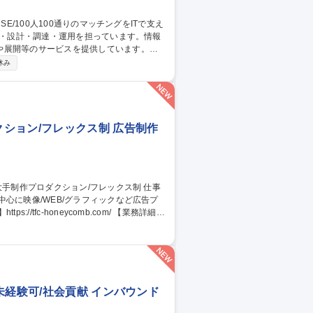
や展開等のサービスを提供しています。
社内用IaaS/SaaS/Idpの設計/構築/運
休み
増床に伴うIT設備の設計、構築、運用保守
ークあふれる“会社”を創る」ために「いつ
す 募集職種 ■システムア
ション/フレックス制 広告制作
心に映像/WEB/グラフィックなど広告プ
oneycomb.com/ 【業務詳細】
めに展開される施策について、クライアン
す。 【魅力】これまでの実績から業界内の
る機会が多々あります。施策の企画～実施
未経験可/社会貢献 インバウンド