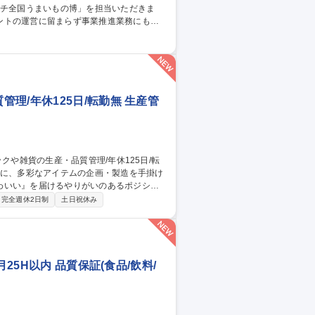
ントの運営に留まらず事業推進業務にも携
ト実施の機会を獲得するための業務 3.イベ
集職種 【百貨店催事】
理/年休125日/転勤無 生産管
わいい』を届けるやりがいのあるポジショ
完全週休2日制
土日祝休み
理及び品質管理を担当。仕様書の作成、生
質確認や検査の手配、ライセンス元様との
います。 募集職種 【生産管
25H以内 品質保証(食品/飲料/