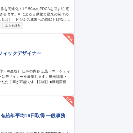
ルを回し、ビジネス成果への貢献を目指しま
制
土日祝休み
事業部門への動画活用提案 ■生成AIを用い
・音声・字幕の生成や制作管理 ※1日50本
ラフィックデザイナー
たにデザイナーを募集します。動画編集・
です 【詳細】■動画変種：
入・構成調整、納品フォーマットへの書き出
■AIを活用した画像生成：生成AIを用いた
 [業務内容の変更の範囲：当社業務全般]
/有給年平均16日取得 一般事務