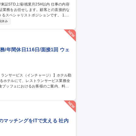
保証業務をお任せします。顧客との直接的な
スペシャリストポジションです。 1.工
-2回の海外出張を通じ製造現場の監査や改善指導
祝休み
を説明。3.原因究明/是正:不具合発生時のデ
しながら課題を解決しブランドの根幹である
/年間休日116日/面接1回 ウェ
ト・コース）の接客対応 ■料理・飲み物の配
る宴会サービス対応、営業状況に応じた連携
ービス
りのマッチングをITで支える 社内