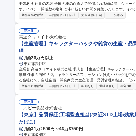
出張あり 仕事の内容 全国各地の百貨店で開催される物産展「シューイチ全国うまいもの博」を担当いただきま
す。イベント開催数の増加に伴い新しい仲間を募集いたします。イベ
わっていただきます ■「シューイチ全国うまいもの博」の運営 ※メイン業務 1.イベントへの出店社誘致および管
業界未経験歓迎
年間休日120日以上
完全週休2日制
土日祝休み
理業務 2.イベントスペースの運営会社等に対する実務交渉及びイベン
ント実施場所での運営サポート業務 ※宿泊を伴う国内出張があります。 ■出店運営事務 募
シューイチ全国うまいもの博の運営/全国出張あり
正社員
高波クリエイト株式会社
【生産管理】キャラクターバックや雑貨の生産・品質管
理
26万円以上
月給
東京都渋谷区
企業名 高波クリエイト株式会社 求人名 【生産管理】キャラクターバックや雑貨の生産・品質管理/年休125日/転
勤無 仕事の内容 人気キャラクターのファッション雑貨・バッグを中心に、多彩なアイテムの企画・製造を手掛け
る当社にて、自社企画・開発商品の生産管理・品質管理を担当。『か
ンです。 有名ブランドやキャラクターライセンスを活用した商品の企画・開発・販売を行っています。企画段階
業界未経験歓迎
年間休日120日以上
転勤なし
退職金あり
在宅OK
から納品まで、商品の製造に関わる全てのプロセスにおいて、生産管
産スケジュールの組立て、工場へ見積依頼・価格交渉、サンプルの品
やり取り、輸入関連の書類の管理、国内倉庫での品質チェック、工場開拓などがござ
正社員
理】キャラクターバックや雑貨の生産・品質管理/年休125日/転勤無
エスビー食品株式会社
【東京】品質保証(工場監査担当)/東証STD上場/残業月
たばこ)
31万2500円～46万8750円
月給
東京都板橋区