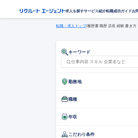
求人を探す
サービス紹介
転職成功ガイド
お
転職・求人トップ
/
履歴書 職歴 店長 経験 書き方
キーワード
勤務地
職種
年収
こだわり条件