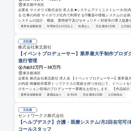
東京都中央区
企業名 サイボウズ株式会社 求人名 ■システムアドミニストレータ/社内SE/100人100通りのマッチングをITで支え
る 仕事の内容 サイボウズ社内で利用するIT機器や情報システムの企画・設計・調達・運用を担っています。情報
システムの設計、構築、運用保守及びセキュリティ対策等の導入提案
【業務内容】■サイボウズの働き方を支えるITシステムの設計/構築/運用保守■
業界未経験歓迎
年間休日120日以上
転勤なし
完全週休2日制
土日祝
用保守■社内用オンプレミスサーバーの設計・運用保守■拠点の構築・
※当社の企業理念を実現するための社内環境づくり、つまり「チームワ
でも、どこでも、誰とでも、最高の仕事ができるITを提供する」をミッションとしていま
正社員
ドミニストレータ/社内SE/100人100通りのマッチングをITで支える
株式会社東北新社
【イベントプロデューサー】業界最大手制作プロダク
進行管理
32万円～38万円
月給
東京都港区
企業名 株式会社東北新社 求人名 【イベントプロデューサー】業界最大手制作プロダクション/フレックス制 仕事
の内容 映像制作業界トップクラスの実績を持つ当社にて、イベントを中
ロモーション領域のプロデューサー業務をお任せします。 【作品紹介】https://tfc-h
企業の販売促進やさらなる認知拡大、ブランディングの強化などのた
業界未経験歓迎
退職金あり
在宅OK
完全週休2日制
土日祝休み
トや広告代理店と共に企画の立案から、実施まで携わっていただきま
多くのお客様より信頼と期待をいただいており、大規模な案件に携わ
まで裁量を持ってご自身の影響力を発揮いただけるポジションです。 募集職種 【イベントプロデューサー】業界
正社員
最大手制作プロダクション/フレックス制
セントワークス株式会社
【ヘルプデスク】介護・医療システム/月2回在宅可/
コールスタッフ