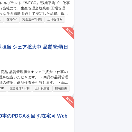
う当社にて、生産管理全般業務(工場管理･
となります。工場管理は本社にて電話やWE
し
在宅OK
完全週休2日制
土日祝休み
ただくこともございます。業務全体として、
担当 シェア拡大中 品質管理(日
だきます。 ・商品の品質管理
様の確認、商品検査を担当します。 ・品質
OK
完全週休2日制
土日祝休み
服装自由
本のPDCAを回す/在宅可 Web