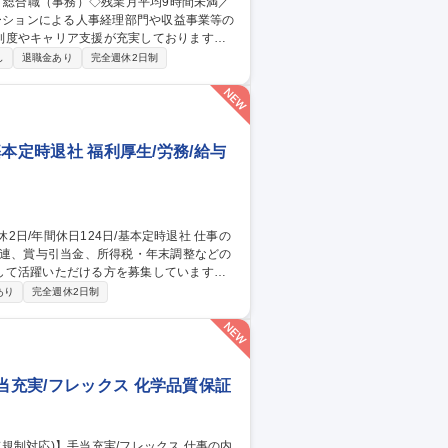
制度やキャリア支援が充実しております！
し
退職金あり
完全週休2日制
管理運営 ■道路部門：整備の急がれる骨格
る普及啓発事業、都内の道路施設や道路工
内容変更の範囲：会社の定める業務 募集
平均16日取得
基本定時退社 福利厚生/労務/給与
関連、賞与引当金、所得税・年末調整などの
して活躍いただける方を募集しています。
ます。 ■給与・賞与管理業務■所得税対
あり
完全週休2日制
き・管理 ■人事システムの運用・管理■出
当充実/フレックス 化学品質保証