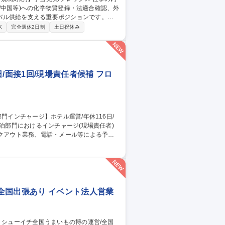
K/中国等)への化学物質登録・法適合確認、外
バル供給を支える重要ポジションです。
への化学物質登録等の対■各国輸入実績数量の集計
K
完全週休2日制
土日祝休み
物質管理システムの維持管理 【魅力・キャ
には専門職の極みだけでなく海外拠点や他
/面接1回/現場責任者候補 フロ
業務 ■スタッフへの指示・育成、オペレーシ
の判断や緊急時対応 募集職種 東
者候補
全国出張あり イベント法人営業