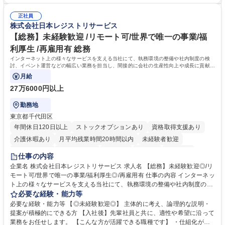
での3ヵ年を対象とする「Daigasグループ中期経営計画2026」を策定しま
て学んでいただきます。 募集職種 【第二新卒】事務系総合職 #関西を代
した。https://www.osakagas.co.jp/company/press/pr2024/1777576_564
表するインフラ企業 #ポテンシャル採用
正社員
72.html ■エネルギーセキュリティの不安定化や気候変動による自然災害の
株式会社日本レジストリサービス
甚大化など、これまで以上に社会課題解決の重要性が高まっています。
「未来の日常」の創造に向けて持続可能な社会の実現に貢献してまいりま
【総務】未経験歓迎 /リモート可/世界で唯一の事業/福
す。 学歴・資格 学歴：大学院 大学 語学力： 資格：
利厚生 /再雇用有 総務
インターネット上の様々なサービスを支える当社にて、執務環境の整備や社内制度の検
討、イベント運営などの幅広い業務を担当し、間接的に会社の生産性向上や成長に貢献し
ている部署です。
月給
27万6000円以上
勤務地
東京都千代田区
年間休日120日以上
ストックオプションあり
資格取得支援あり
介護休暇あり
月平均残業時間20時間以内
未経験者歓迎
住宅手当あり
時短勤務あり
研修あり
在宅OK
賞与あり
仕事の内容
完全週休2日制
交通費支給
駅近5分以内
土日祝休み
服装自由
企業名 株式会社日本レジストリサービス 求人名 【総務】未経験歓迎◎/リ
モート可/世界で唯一の事業/福利厚生◎/再雇用有 仕事の内容 インターネッ
ト上の様々なサービスを支える当社にて、執務環境の整備や社内制度の検
討、イベント運営などの幅広い業務を担当し、間接的に会社の生産性向上
必要な経験・能力等
や成長に貢献している部署です。 会社の全メンバーが安心して長く成果を
必要な経験・能力等 【◎未経験歓迎◎】 主体的に考え、論理的な説明・
発揮できる環境を整えるために、毎日のメンテナンスや維持管理に加え、
提案が積極的にできる方 【入社後】先輩社員と共に、適性や希望に沿って
新たな施策検討を積極的に行っていただき、会社全体を巻き込み課題解決
業務をお任せします。 【こんな方が活躍できる職種です】 ・仕組化が好