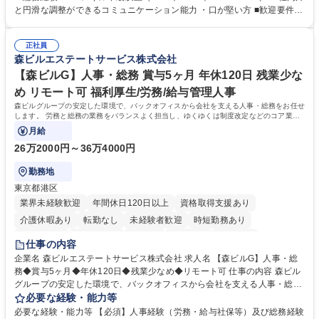
怠管理 ・官公庁への各種提出 ・法定の会議運営（評議員会、理事会） ・
と円滑な調整ができるコミュニケーション能力 ・口が堅い方 ■歓迎要件
コンプライアンス ・内部規程やルールの管理、整備、文書管理 ・契約関
・採用業務経験 ・英語に抵抗がない方 ・営業経験 学歴・資格 学歴：大学
連 ・衛生管理 ・防災関連・公的助成金の管理・オフィス、ファシリティ
院 大学 高専 短大 専修学校 高校 語学力： 資格：
管理 ・福利厚生関連 ・職員からの問合せ、相談対応 ・その他日常の総務
正社員
森ビルエステートサービス株式会社
業務全般 募集職種 【東京／文京区】公益財団法人の総務人事業務／年間
休日125日
【森ビルG】人事・総務 賞与5ヶ月 年休120日 残業少な
め リモート可 福利厚生/労務/給与管理人事
森ビルグループの安定した環境で、バックオフィスから会社を支える人事・総務をお任せ
します。 労務と総務の業務をバランスよく担当し、ゆくゆくは制度改定などのコア業務
にも挑戦できる、やりがいある環境です。
月給
26万2000円～36万4000円
勤務地
東京都港区
業界未経験歓迎
年間休日120日以上
資格取得支援あり
介護休暇あり
転勤なし
未経験者歓迎
時短勤務あり
経験者歓迎
退職金あり
在宅OK
賞与あり
育休あり
仕事の内容
完全週休2日制
交通費支給
長期歓迎
駅近5分以内
土日祝休み
企業名 森ビルエステートサービス株式会社 求人名 【森ビルG】人事・総
務◆賞与5ヶ月◆年休120日◆残業少なめ◆リモート可 仕事の内容 森ビル
グループの安定した環境で、バックオフィスから会社を支える人事・総務
をお任せします。 労務と総務の業務をバランスよく担当し、ゆくゆくは制
必要な経験・能力等
度改定などのコア業務にも挑戦できる、やりがいある環境です。 ■勤怠管
必要な経験・能力等 【必須】人事経験（労務・給与社保等）及び総務経験