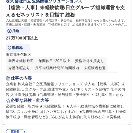
株式会社日立医薬情報ソリューションズ
待され。組織を支えるスペシャリストとして、チームに貢献し、結果的に
社員から頼られる存在になることができます。平均19:30の退勤以降の業
【総務・人事】未経験歓迎/日立グループ/組織運営を支
務の持ち帰りも禁止されており、メリハリのある働き方となります。 学
えるゼネラリストを目指す 総務
歴・資格 学歴：大学院 大学 高専 短大 語学力： 資格：
入社直後は労務（労務管理・給与計算・安全衛生・福利厚生等）からお任せいたします。
将来は総務・採用・教育業務へ守備範囲を広げ、組織運営を支えるゼネラリストをめざせ
ます。
月給
27万7000円以上
勤務地
東京都千代田区
業界未経験歓迎
年間休日120日以上
資格取得支援あり
介護休暇あり
月平均残業時間20時間以内
未経験者歓迎
住宅手当あり
時短勤務あり
退職金あり
在宅OK
賞与あり
仕事の内容
育休あり
完全週休2日制
交通費支給
土日祝休み
寮・社宅あり
企業名 株式会社日立医薬情報ソリューションズ 求人名 【総務・人事】未
経験歓迎/日立グループ/組織運営を支えるゼネラリストを目指す 仕事の内
容 入社直後は労務（労務管理・給与計算・安全衛生・福利厚生等）からお
任せいたします。将来は総務・採用・教育業務へ守備範囲を広げ、組織運
必要な経験・能力等
営を支えるゼネラリストをめざせます。 ・初期業務：労働時間管理、給与
必要な経験・能力等 ★未経験歓迎！ ★人事・総務領域を横断的に経験し
計算、社会保険対応、福利厚生管理、安全衛生、健康経営推進等をお任せ
幅広いスキルを身につけたい方におすすめ！ ■労務管理(給与計算・社会保
します。ご経験に応じて、休職者管理など、幅広く経験を積んでいただき
険手続き・勤怠管理など)に関心があり主体的に取り組める方 ※労務経験
ます。 ・将来的な広がり：総務・採用・教育・税務対応・経営企画等。
者は早期にご活躍いただけます。 ■チームで仕事を推進できる方■将来は
★メンバーがマンツーマンで丁寧に教えるため、ご経験が浅くても安心！
マネジメント職として活躍したい 【尚可】■人事、労務、採用、教育業務
幅広く経験を積みたい意欲がある方に最適な環境です。 募集職種 【総
正社員