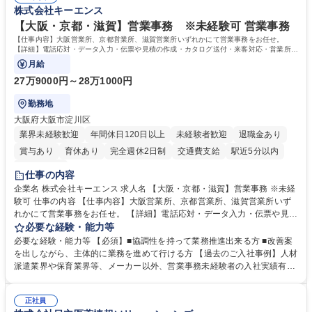
すのでご安心ください。 【当社について】キリングループの広報機能を担
株式会社キーエンス
相談室】お客様のお声をもとにより良い商品づくりへ貢献
う会社として、お客様との出会いを大切にし、磨き上げたホスピタリティ
を込めてコミュニケーションをとりながら広報関連業務を行っておりま
【大阪・京都・滋賀】営業事務 ※未経験可 営業事務
す。 学歴・資格 学歴：大学院 大学 高専 短大 専修学校 高校 語学力： 資
【仕事内容】大阪営業所、京都営業所、滋賀営業所いずれかにて営業事務をお任せ。
格：
【詳細】電話応対・データ入力・伝票や見積の作成・カタログ送付・来客対応・営業所内
で発生する事務業務や業務改善をお任せ。
月給
27万9000円～28万1000円
勤務地
大阪府大阪市淀川区
業界未経験歓迎
年間休日120日以上
未経験者歓迎
退職金あり
賞与あり
育休あり
完全週休2日制
交通費支給
駅近5分以内
土日祝休み
仕事の内容
企業名 株式会社キーエンス 求人名 【大阪・京都・滋賀】営業事務 ※未経
験可 仕事の内容 【仕事内容】大阪営業所、京都営業所、滋賀営業所いず
れかにて営業事務をお任せ。 【詳細】電話応対・データ入力・伝票や見積
の作成・カタログ送付・来客対応・営業所内で発生する事務業務や業務改
必要な経験・能力等
善をお任せ。 【教育制度】ご入社後、育成担当とペアになりながらOJTに
必要な経験・能力等 【必須】■協調性を持って業務推進出来る方 ■改善案
て業務を覚えていただくことが可能です。業務システムがきちんと構築さ
を出しながら、主体的に業務を進めて行ける方 【過去のご入社事例】人材
れているため、スムーズに仕事に慣れることができる環境です。また、
派遣業界や保育業界等、メーカー以外、営業事務未経験者の入社実績有
「チームで成果を出す文化」があり、良いやり方を積極的に共有しながら
【当社の事務職について】単なる事務ではなく主体性を発揮したサポート
常に改善を目指す風土のため、安心して業務に取り組んでいただけます。
により、キーエンスの付加価値向上に貢献します。ベースの定型業務に加
募集職種 【大阪・京都・滋賀】営業事務 ※未経験可
正社員
えて、お客様や社員の状況に合わせ、能動的なサポート、改善の動きも期