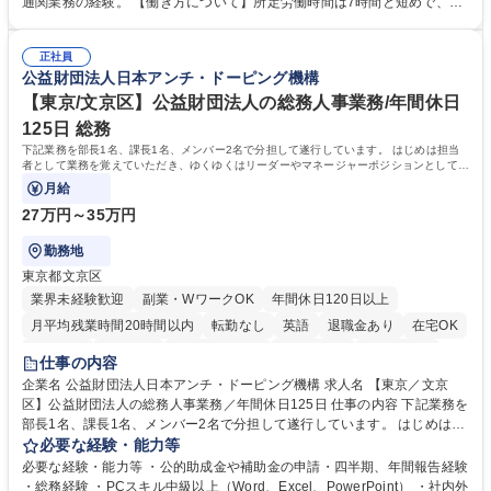
通関業務の経験。 【働き方について】所定労働時間は7時間と短めで、残
倉入れ調整等 ※ゼネラリストとしてのキャリアアップを目指すことが可能
業も月平均20時間以下です。時差出勤制度や週1日のリモート勤務も相談
です。単に商品を販売するだけでなく原料の仕入れから販売までをトータ
可能で、ワークライフバランスを保ち長期就業しやすい環境です。 【当社
ルプロデュースしているため、商品に関わる全ての業務をサポート頂きま
正社員
の強み】1991年の設立以来、外食産業を中心としたお客様の多様なニー
公益財団法人日本アンチ・ドーピング機構
す。 募集職種 東京都中央区【営業事務・貿易事務】食品商社/残業少なめ/
ズに沿った冷凍水産物等の生産・輸入・販売を一貫して手掛けています。
リモート等相談可
自社工場と海外拠点の強固な連携によるワンストップサービスが最大の強
【東京/文京区】公益財団法人の総務人事業務/年間休日
みです。 学歴・資格 学歴：大学院 大学 語学力：英語 資格：
125日 総務
下記業務を部長1名、課長1名、メンバー2名で分担して遂行しています。 はじめは担当
者として業務を覚えていただき、ゆくゆくはリーダーやマネージャーポジションとして活
躍いただくことを期待しています。
月給
27万円～35万円
勤務地
東京都文京区
業界未経験歓迎
副業・WワークOK
年間休日120日以上
月平均残業時間20時間以内
転勤なし
英語
退職金あり
在宅OK
賞与あり
育休あり
完全週休2日制
交通費支給
土日祝休み
仕事の内容
食事補助あり
企業名 公益財団法人日本アンチ・ドーピング機構 求人名 【東京／文京
区】公益財団法人の総務人事業務／年間休日125日 仕事の内容 下記業務を
部長1名、課長1名、メンバー2名で分担して遂行しています。 はじめは担
当者として業務を覚えていただき、ゆくゆくはリーダーやマネージャーポ
必要な経験・能力等
ジションとして活躍いただくことを期待しています。 【総務・人事グルー
必要な経験・能力等 ・公的助成金や補助金の申請・四半期、年間報告経験
プの業務内容】 ・人事制度関連 ・採用活動 ・教育研修の企画、実行 ・勤
・総務経験 ・PCスキル中級以上（Word、Excel、PowerPoint） ・社内外