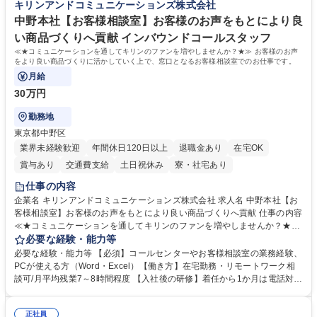
キリンアンドコミュニケーションズ株式会社
中野本社【お客様相談室】お客様のお声をもとにより良
い商品づくりへ貢献 インバウンドコールスタッフ
≪★コミュニケーションを通してキリンのファンを増やしませんか？★≫ お客様のお声
をより良い商品づくりに活かしていく上で、窓口となるお客様相談室でのお仕事です。
月給
30万円
勤務地
東京都中野区
業界未経験歓迎
年間休日120日以上
退職金あり
在宅OK
賞与あり
交通費支給
土日祝休み
寮・社宅あり
仕事の内容
企業名 キリンアンドコミュニケーションズ株式会社 求人名 中野本社【お
客様相談室】お客様のお声をもとにより良い商品づくりへ貢献 仕事の内容
≪★コミュニケーションを通してキリンのファンを増やしませんか？★≫
お客様のお声をより良い商品づくりに活かしていく上で、窓口となるお客
必要な経験・能力等
様相談室でのお仕事です。 日々お客様からいただくキリングループへのご
必要な経験・能力等 【必須】コールセンターやお客様相談室の業務経験、
意見を、企業活動に活かしています。お客様からの声に迅速かつ誠意をも
PCが使える方（Word・Excel）【働き方】在宅勤務・リモートワーク相
って対応、情報提供するとともにグループ内活動に反映しています。 【具
談可/月平均残業7～8時間程度 【入社後の研修】着任から1か月は電話対応
体的には】電話応対、メール、お手紙対応、ご指摘品調査報告書作成、有
のOJTを中心に実施し、電話対応に慣れた段階でメール・手紙のOJTを実
人チャットボット対応など。 【1日の対応件数】■電話：月間一人当たり
施する予定です。独り立ち以降もしっかりフォローする体制を整えていま
平均100件前後■メール・手紙：同上40件前後 募集職種 中野本社【お客様
正社員