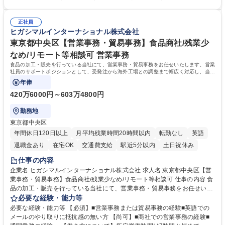
を推進。 ・オフィス運営：執務環境の整備・物品管理・社内規定整備/改
き/得意・協働の姿勢を持っている・優先順位付け、マルチタスクが得意・
善・イベント企画/運営・非常時の対応 など、本人の希望や適性によって
様々な立場で物事を考えられる・定型業務だけでなく突発的な出来事にも
幅広い業務の体得が可能で、多様なキャリアパスを描くことも可能です。
正社員
対処できる・新しいことに興味関心がある 【魅力】■自己啓発支援：資格
ヒガシマルインターナショナル株式会社
募集職種 【総務】未経験歓迎◎/リモート可/世界で唯一の事業/福利厚生◎/
取得や通信教育など費用の80%（年間25万円まで）を補助 ■住宅手当：家
再雇用有
賃の50%（月額7万円まで）を補助 学歴・資格 学歴：大学院 大学 語学
東京都中央区【営業事務・貿易事務】食品商社/残業少
力： 資格：
なめ/リモート等相談可 営業事務
食品の加工・販売を行っている当社にて、営業事務・貿易事務をお任せいたします。営業
社員のサポートポジションとして、受発注から海外工場との調整まで幅広く対応し、当社
事業の根幹を支えていただきます。
年俸
420万6000円～603万4800円
勤務地
東京都中央区
年間休日120日以上
月平均残業時間20時間以内
転勤なし
英語
退職金あり
在宅OK
交通費支給
駅近5分以内
土日祝休み
仕事の内容
企業名 ヒガシマルインターナショナル株式会社 求人名 東京都中央区【営
業事務・貿易事務】食品商社/残業少なめ/リモート等相談可 仕事の内容 食
品の加工・販売を行っている当社にて、営業事務・貿易事務をお任せいた
します。営業社員のサポートポジションとして、受発注から海外工場との
必要な経験・能力等
調整まで幅広く対応し、当社事業の根幹を支えていただきます。 ■受発注
必要な経験・能力等 【必須】■営業事務または貿易事務の経験■英語での
業務、請求書発行 ■海外工場とのスケジュール調整 ■在庫管理 ■輸入書類
メールのやり取りに抵抗感の無い方 【尚可】■商社での営業事務の経験■
の確認・作成 ■配送手配 ■通関業者を通して行う輸出入業全般 ■倉庫との