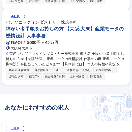
退職金あり
在宅OK
完全週休2日制
土日祝休み
服装自由
ーションも活用した磁気回路・機構設計、試作手配や評価、図面や開発文
書の作成などの業務を担当いただきます。 ★ご本人の希望も勘案し活躍頂
けるポジションを判断させていただきます 募集職種 ★障がい者手帳をお
正社員
持ちの方★【大阪/大東】空調モータの磁気回路・機構設計
パナソニックインダストリー株式会社
障がい者手帳をお持ちの方 【大阪/大東】産業モータの
機構設計 人事事務
26万5000円～45万円
月給
大阪府大東市
企業名 パナソニックインダストリー株式会社 求人名 ★障がい者手帳をお
持ちの方★【大阪/大東】産業モータの機構設計 仕事の内容 産業モータの
機構設計を担当していただきます 【具体的には】 本人の特性や状況を踏
まえて設計範囲を調整し、担当する業務の専門知識・スキルを身に付けて
業界未経験歓迎
年間休日120日以上
資格取得支援あり
時短勤務あり
頂きます。 業務の習熟度や適正、希望を踏まえながら、主担当として活躍
退職金あり
在宅OK
完全週休2日制
土日祝休み
服装自由
頂く、設計範囲を広げるなど調整していきます。 募集職種 ★障がい者手
帳をお持ちの方★【大阪/大東】産業モータの機構設計
あなたにおすすめの求人
正社員