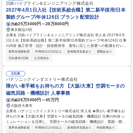
日鉄パイプライン&エンジニアリング株式会社
2027年4月1日入社【技術系総合職】第二新卒採用/日本
製鉄グループ/年休126日 プラント配管設計
25万3000円～28万8000円
月給
東京都品川区
企業名 日鉄パイプライン＆エンジニアリング株式会社 求人名 2027年4月
1日入社【技術系総合職】第二新卒採用/日本製鉄グループ/年休126日 仕事
の内容 施工管理・設計・技術開発等、適性に応じた部署への配属を行いま
す。日本製鉄グループの技術力を活かした大規模プロジェクトに携わり、
業界未経験歓迎
年間休日120日以上
資格取得支援あり
退職金あり
社会インフラを支える一員を募集しています。 日本製鉄のグループ企業と
完全週休2日制
土日祝休み
してパイプラインエンジニアリング事業を中心に、ガスや水道等のインフ
ラ整備・プラント建設を行っています。設計～施工～メンテナンスまでを
ワンストップで担い、国内ではトップクラスで競合の少ない安定した事業
正社員
を行っています。 ※配属先は本人の適性や希望を考慮して決定します ※
パナソニックインダストリー株式会社
選考に進む際は、会社HP・パンフレット等ご確認ください。 https://www.
障がい者手帳をお持ちの方 【大阪/大東】空調モータの
nspe.nipponsteel.com/business/ 募集職種 2027年4月1日入社【技術系総
磁気回路・機構設計 人事事務
合職】第二新卒採用/日本製鉄グループ/年休126日
26万5000円～45万円
月給
大阪府大東市
企業名 パナソニックインダストリー株式会社 求人名 ★障がい者手帳をお
持ちの方★【大阪/大東】空調モータの磁気回路・機構設計 仕事の内容 シ
ミュレーションを活用し、空調モータの磁気回路・機構設計、図面・開発
文書作成、試作手配を担当していただきます。 【具体的には】 ■新規プラ
業界未経験歓迎
年間休日120日以上
資格取得支援あり
時短勤務あり
ットフォーム商材の量産立上げまでの一連の開発活動において、シミュレ