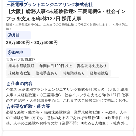
のご経験 ■労務管理（給与計算・社会保険手続き・勤怠管理など）の経験
三菱電機プラントエンジニアリング株式会社
務・人事】未経験歓迎/日立グループ/組織運営を支えるゼネラリストを目
■衛生管理者の資格をお持ちの方 学歴・資格 学歴：大学院 大学 高専 短大
指す
専修学校 高校 語学力： 資格：
【大阪】総務人事<未経験歓迎> 三菱電機G・社会イン
フラを支える/年休127日 採用人事
総務・人事領域を中心に、これまでのご経験に応じて幅広くお任せします。 ＜具体的に
は＞
月給
29万5000円～33万5000円
勤務地
大阪府大阪市北区
業界未経験歓迎
年間休日120日以上
資格取得支援あり
未経験者歓迎
住宅手当あり
時短勤務あり
経験者歓迎
退職金あり
在宅OK
賞与あり
完全週休2日制
交通費支給
仕事の内容
駅近5分以内
土日祝休み
服装自由
寮・社宅あり
食事補助あり
企業名 三菱電機プラントエンジニアリング株式会社 求人名 【大阪】総務
人事＜未経験歓迎＞◇三菱電機G・社会インフラを支える/年休127日 仕事
の内容 総務・人事領域を中心に、これまでのご経験に応じて幅広くお任せ
します。 ＜具体的には＞ ・総務/人事労務（給与・社保・勤怠管理など）
必要な経験・能力等
・採用・教育研修 ・福利厚生運用 など ※基本的には事務所勤務ですが、
必要な経験・能力等 ＜職種未経験歓迎・業界未経験歓迎＞ ～総務、人事
採用や教育等の業務内容により、関西圏以外への日帰り・宿泊を伴う国内
のご経験が無い方でも、意欲のある方であれば未経験OK～ ■歓迎条件：総
出張もございます。 ※担当業務を持ちつつ、お互いに助け合いながら、総
務、人事のご経験をお持ちの方（業界不問） ■求める人物像：・社内外の
務部という組織として協力しながら進める体制です。 募集職種 【大阪】
関係各部門との調整を率先して行い、業務を円滑に遂行できる協調性やコ
総務人事＜未経験歓迎＞◇三菱電機G・社会インフラを支える/年休127日
ミュニケーション能力を持っている方 ・人事総務領域に興味がありゼネラ