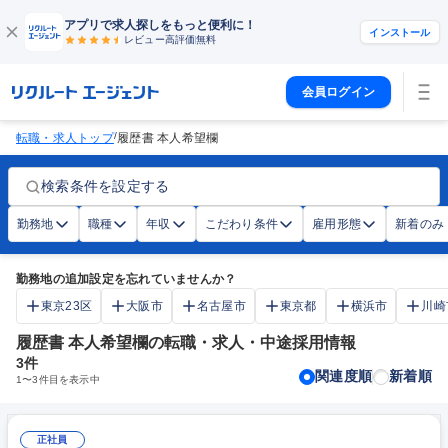
アプリで求人探しをもっと便利に！
インストール
レビュー高評価
無料
会員ログイン
/
転職・求人トップ
履歴書 本人希望欄
検索条件を設定する
勤務地
職種
年収
こだわり条件
雇用形態
新着のみ
勤務地の追加設定を忘れていませんか？
東京23区
大阪市
名古屋市
東京都
横浜市
川崎
履歴書 本人希望欄の転職・求人・中途採用情報
3
件
関連度順
新着順
1
〜
3
件目を表示中
正社員