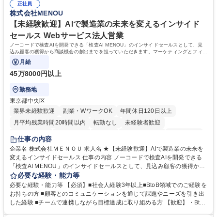
正社員
リスト志向をお持ちの方 学歴・資格 学歴：大学院 大学 語学力： 資格：
株式会社MENOU
【未経験歓迎】AIで製造業の未来を変えるインサイド
セールス Webサービス法人営業
ノーコードで検査AIを開発できる「検査AI MENOU」のインサイドセールスとして、見
込み顧客の獲得から商談機会の創出までを担っていただきます。マーケティングとフィー
ルドセールスをつなぐ役割として、
月給
45万8000円以上
勤務地
東京都中央区
業界未経験歓迎
副業・WワークOK
年間休日120日以上
月平均残業時間20時間以内
転勤なし
未経験者歓迎
時短勤務あり
経験者歓迎
在宅OK
完全週休2日制
交通費支給
仕事の内容
駅近5分以内
土日祝休み
服装自由
企業名 株式会社ＭＥＮＯＵ 求人名 ★【未経験歓迎】AIで製造業の未来を
変えるインサイドセールス 仕事の内容 ノーコードで検査AIを開発できる
「検査AI MENOU」のインサイドセールスとして、見込み顧客の獲得から
商談機会の創出までを担っていただきます。マーケティングとフィールド
必要な経験・能力等
セールスをつなぐ役割として、 適切なタイミングで顧客とコミュニケーシ
必要な経験・能力等 【必須】■社会人経験3年以上■BtoB領域でのご経験を
ョンを取りながら、受注につながる商談機会の最大化を目指します。 【具
お持ちの方 ■顧客とのコミュニケーションを通じて課題やニーズを引き出
体的な仕事内容】 リードへの電話・メールによるアプローチ/リードナー
した経験 ■チームで連携しながら目標達成に取り組める方 【歓迎】・BtoB
チャリングおよび商談創出/CRMを活用した顧客情報の管理・分析/マーケ
SaaS企業での営業またはインサイドセールス経験 ・製造業向けの営業経