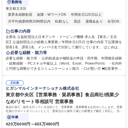
勤務地
東京都文京区
業界未経験歓迎
副業・WワークOK
年間休日120日以上
月平均残業時間20時間以内
転勤なし
英語
退職金あり
在宅OK
賞与あり
育休あり
完全週休2日制
交通費支給
土日祝休み
仕事の内容
食事補助あり
企業名 公益財団法人日本アンチ・ドーピング機構 求人名 【東京／文京
区】公益財団法人の総務人事業務／年間休日125日 仕事の内容 下記業務を
部長1名、課長1名、メンバー2名で分担して遂行しています。 はじめは担
当者として業務を覚えていただき、ゆくゆくはリーダーやマネージャーポ
必要な経験・能力等
ジションとして活躍いただくことを期待しています。 【総務・人事グルー
必要な経験・能力等 ・公的助成金や補助金の申請・四半期、年間報告経験
プの業務内容】 ・人事制度関連 ・採用活動 ・教育研修の企画、実行 ・勤
・総務経験 ・PCスキル中級以上（Word、Excel、PowerPoint） ・社内外
怠管理 ・官公庁への各種提出 ・法定の会議運営（評議員会、理事会） ・
と円滑な調整ができるコミュニケーション能力 ・口が堅い方 ■歓迎要件
コンプライアンス ・内部規程やルールの管理、整備、文書管理 ・契約関
・採用業務経験 ・英語に抵抗がない方 ・営業経験 学歴・資格 学歴：大学
連 ・衛生管理 ・防災関連・公的助成金の管理・オフィス、ファシリティ
院 大学 高専 短大 専修学校 高校 語学力： 資格：
管理 ・福利厚生関連 ・職員からの問合せ、相談対応 ・その他日常の総務
正社員
ヒガシマルインターナショナル株式会社
業務全般 募集職種 【東京／文京区】公益財団法人の総務人事業務／年間
休日125日
東京都中央区【営業事務・貿易事務】食品商社/残業少
なめ/リモート等相談可 営業事務
食品の加工・販売を行っている当社にて、営業事務・貿易事務をお任せいたします。営業
社員のサポートポジションとして、受発注から海外工場との調整まで幅広く対応し、当社
事業の根幹を支えていただきます。
年俸
420万6000円～603万4800円