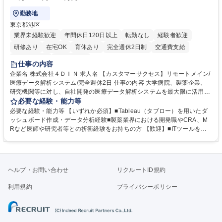
勤務地
東京都港区
業界未経験歓迎
年間休日120日以上
転勤なし
経験者歓迎
研修あり
在宅OK
育休あり
完全週休2日制
交通費支給
駅近5分以内
土日祝休み
仕事の内容
企業名 株式会社４ＤＩＮ 求人名 【カスタマーサクセス】リモートメイン/
医療データ解析システム/完全週休2日 仕事の内容 大学病院、製薬企業、
研究機関等に対し、自社開発の医療データ解析システムを最大限に活用
し、研究成果を最大化していただくための導入後サポートや解析コンサル
必要な経験・能力等
ティング、活用アドバイス業務等をお任せします。 ■活用コンサルティン
必要な経験・能力等 【いずれか必須】■Tableau（タブロー）を用いたダ
グ：疾患再発率の調査や薬剤効果の可視化等の目的に合わせ、プラットフ
ッシュボード作成・データ分析経験■製薬業界における開発職やCRA、M
ォーム上で可能な解析手法を提案 ■オンボーディング：ツールの操作説明
Rなど医師や研究者等との折衝経験をお持ちの方 【歓迎】■ITツールを用
に加え医療統計やデータ抽出の基礎レクチャー■開発へのフィードバッ
いた顧客サポート経験 【働き方】リモートメインのため、どこからでも参
ク：ユーザー要望を開発部門へ繋ぎ、プロダクトの利便性向上へ貢献。医
画可能です。オンラインツール（ZoomやTeams等）を用いた柔軟なサポ
療現場のDX化を推進するやりがいがあります。【業務内容の変更範囲】
ート体制を構築しています。 【採用背景】導入先が急増しており、専任の
当社の指定する業務 募集職種 【カスタマーサクセス】リモートメイン/医
カスタマーサクセス組織を強化するための増員採用です。営業担当からの
ヘルプ・お問い合わせ
リクルートID規約
療データ解析システム/完全週休2日
丁寧なOJTがあり、医療データ解析の専門知識をキャッチアップできる環
境です。社会貢献性の高い分野で専門性を磨きたい方を歓迎します。 学
利用規約
プライバシーポリシー
歴・資格 学歴：大学院 大学 高専 短大 専修学校 高校 語学力： 資格：