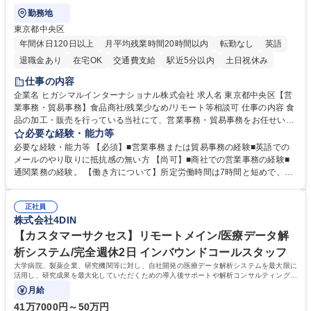
勤務地
東京都中央区
年間休日120日以上
月平均残業時間20時間以内
転勤なし
英語
退職金あり
在宅OK
交通費支給
駅近5分以内
土日祝休み
仕事の内容
企業名 ヒガシマルインターナショナル株式会社 求人名 東京都中央区【営
業事務・貿易事務】食品商社/残業少なめ/リモート等相談可 仕事の内容 食
品の加工・販売を行っている当社にて、営業事務・貿易事務をお任せいた
します。営業社員のサポートポジションとして、受発注から海外工場との
必要な経験・能力等
調整まで幅広く対応し、当社事業の根幹を支えていただきます。 ■受発注
必要な経験・能力等 【必須】■営業事務または貿易事務の経験■英語での
業務、請求書発行 ■海外工場とのスケジュール調整 ■在庫管理 ■輸入書類
メールのやり取りに抵抗感の無い方 【尚可】■商社での営業事務の経験■
の確認・作成 ■配送手配 ■通関業者を通して行う輸出入業全般 ■倉庫との
通関業務の経験。 【働き方について】所定労働時間は7時間と短めで、残
倉入れ調整等 ※ゼネラリストとしてのキャリアアップを目指すことが可能
業も月平均20時間以下です。時差出勤制度や週1日のリモート勤務も相談
です。単に商品を販売するだけでなく原料の仕入れから販売までをトータ
可能で、ワークライフバランスを保ち長期就業しやすい環境です。 【当社
ルプロデュースしているため、商品に関わる全ての業務をサポート頂きま
正社員
の強み】1991年の設立以来、外食産業を中心としたお客様の多様なニー
株式会社4DIN
す。 募集職種 東京都中央区【営業事務・貿易事務】食品商社/残業少なめ/
ズに沿った冷凍水産物等の生産・輸入・販売を一貫して手掛けています。
リモート等相談可
自社工場と海外拠点の強固な連携によるワンストップサービスが最大の強
【カスタマーサクセス】リモートメイン/医療データ解
みです。 学歴・資格 学歴：大学院 大学 語学力：英語 資格：
析システム/完全週休2日 インバウンドコールスタッフ
大学病院、製薬企業、研究機関等に対し、自社開発の医療データ解析システムを最大限に
活用し、研究成果を最大化していただくための導入後サポートや解析コンサルティング、
活用アドバイス業務等をお任せします。
月給
41万7000円～50万円