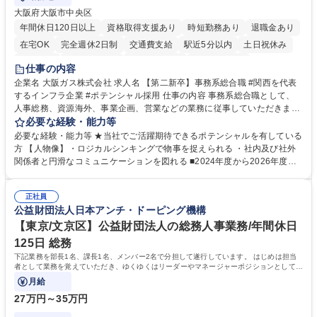
大阪府大阪市中央区
年間休日120日以上
資格取得支援あり
時短勤務あり
退職金あり
在宅OK
完全週休2日制
交通費支給
駅近5分以内
土日祝休み
服装自由
第二新卒歓迎
寮・社宅あり
食事補助あり
仕事の内容
企業名 大阪ガス株式会社 求人名 【第二新卒】事務系総合職 #関西を代表
するインフラ企業 #ポテンシャル採用 仕事の内容 事務系総合職として、
人事総務、資源海外、事業企画、営業などの業務に従事していただきま
す。 【業務内容の一例】■所属事業部の勤労業務 ■海外に関係する各種業
必要な経験・能力等
務 ■営業部門の企画スタッフ、ルート営業 【キャリアパス】入社後の配属
必要な経験・能力等 ★当社でご活躍期待できるポテンシャルを有している
ポジションで一定期間ご活躍頂いた後、本人の適性及び将来のキャリアを
方 【人物像】・ロジカルシンキングで物事を捉えられる ・社内及び社外
鑑みてジョブローテーションを行います。 【育成】OJTでの現場育成や研
関係者と円滑なコミュニケーションを図れる ■2024年度から2026年度ま
修カリキュラムを通じて、Daigasグループの業務で必要となる知識につい
での3ヵ年を対象とする「Daigasグループ中期経営計画2026」を策定しま
て学んでいただきます。 募集職種 【第二新卒】事務系総合職 #関西を代
した。https://www.osakagas.co.jp/company/press/pr2024/1777576_564
表するインフラ企業 #ポテンシャル採用
正社員
72.html ■エネルギーセキュリティの不安定化や気候変動による自然災害の
公益財団法人日本アンチ・ドーピング機構
甚大化など、これまで以上に社会課題解決の重要性が高まっています。
「未来の日常」の創造に向けて持続可能な社会の実現に貢献してまいりま
【東京/文京区】公益財団法人の総務人事業務/年間休日
す。 学歴・資格 学歴：大学院 大学 語学力： 資格：
125日 総務
下記業務を部長1名、課長1名、メンバー2名で分担して遂行しています。 はじめは担当
者として業務を覚えていただき、ゆくゆくはリーダーやマネージャーポジションとして活
躍いただくことを期待しています。
月給
27万円～35万円