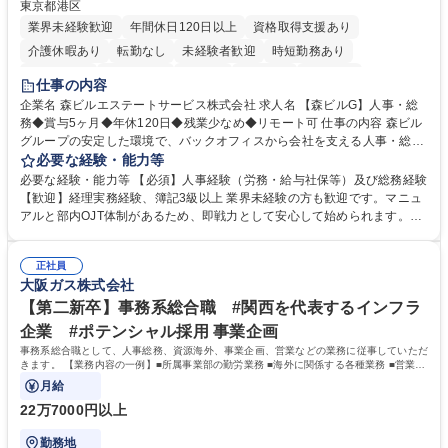
東京都港区
業界未経験歓迎
年間休日120日以上
資格取得支援あり
介護休暇あり
転勤なし
未経験者歓迎
時短勤務あり
経験者歓迎
退職金あり
在宅OK
賞与あり
育休あり
仕事の内容
完全週休2日制
交通費支給
長期歓迎
駅近5分以内
土日祝休み
企業名 森ビルエステートサービス株式会社 求人名 【森ビルG】人事・総
務◆賞与5ヶ月◆年休120日◆残業少なめ◆リモート可 仕事の内容 森ビル
グループの安定した環境で、バックオフィスから会社を支える人事・総務
をお任せします。 労務と総務の業務をバランスよく担当し、ゆくゆくは制
必要な経験・能力等
度改定などのコア業務にも挑戦できる、やりがいある環境です。 ■勤怠管
必要な経験・能力等 【必須】人事経験（労務・給与社保等）及び総務経験
理、給与計算、社会保険手続き、年末調整等の労務管理全般 ■入退社手続
【歓迎】経理実務経験、簿記3級以上 業界未経験の方も歓迎です。マニュ
き、社内規定の改定や人事制度改定などのコア業務 ■社内イベントの企画
アルと部内OJT体制があるため、即戦力として安心して始められます。
運営やその他総務業務全般 ※労務と総務を1：1の割合でお任せ。 入社後
【魅力・やりがい】森ビルGの安定基盤で労務から総務まで幅広く携われ
は部内のOJTを中心に、あなたの経験に合わせて不足している部分はいつ
ます。定型業務に留まらず、社内規定や人事制度の改定など会社のコア業
でも質問・相談できる環境が整っているため、安心して成長できます。 募
正社員
務に挑戦できるため、自身の成長と組織への貢献度をダイレクトに実感で
大阪ガス株式会社
集職種 【森ビルG】人事・総務◆賞与5ヶ月◆年休120日◆残業少なめ◆
きます。 残業少なめ、週1日リモート可など、ワークライフバランスを保
リモート可
ち長期活躍できる環境です。 「これまでの幅広い経験を活かし、長期的な
【第二新卒】事務系総合職 #関西を代表するインフラ
キャリアを築きたい」という前向きな意欲と挑戦を全力で応援します。 学
企業 #ポテンシャル採用 事業企画
歴・資格 学歴：大学院 大学 高専 短大 専修学校 高校 語学力： 資格：日商
事務系総合職として、人事総務、資源海外、事業企画、営業などの業務に従事していただ
簿記検定1級 日商簿記検定2級 日商簿記検定3級
きます。 【業務内容の一例】■所属事業部の勤労業務 ■海外に関係する各種業務 ■営業部
門の企画スタッフ、ルート営業
月給
22万7000円以上
勤務地