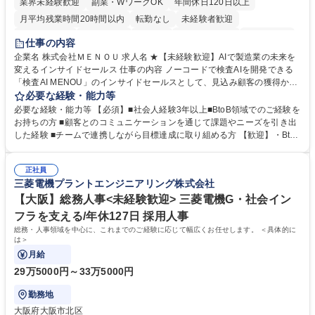
業界未経験歓迎
副業・WワークOK
年間休日120日以上
月平均残業時間20時間以内
転勤なし
未経験者歓迎
時短勤務あり
経験者歓迎
在宅OK
完全週休2日制
交通費支給
仕事の内容
駅近5分以内
土日祝休み
服装自由
企業名 株式会社ＭＥＮＯＵ 求人名 ★【未経験歓迎】AIで製造業の未来を
変えるインサイドセールス 仕事の内容 ノーコードで検査AIを開発できる
「検査AI MENOU」のインサイドセールスとして、見込み顧客の獲得から
商談機会の創出までを担っていただきます。マーケティングとフィールド
必要な経験・能力等
セールスをつなぐ役割として、 適切なタイミングで顧客とコミュニケーシ
必要な経験・能力等 【必須】■社会人経験3年以上■BtoB領域でのご経験を
ョンを取りながら、受注につながる商談機会の最大化を目指します。 【具
お持ちの方 ■顧客とのコミュニケーションを通じて課題やニーズを引き出
体的な仕事内容】 リードへの電話・メールによるアプローチ/リードナー
した経験 ■チームで連携しながら目標達成に取り組める方 【歓迎】・BtoB
チャリングおよび商談創出/CRMを活用した顧客情報の管理・分析/マーケ
SaaS企業での営業またはインサイドセールス経験 ・製造業向けの営業経
ティング施策と連携したフォローアップ/商談化率向上に向けた改善提案・
験 ・オフライン・オンラインセミナー登壇経験 ・マーケティング施策の
実行/フィールドセールスへの案件連携 募集職種 ★【未経験歓迎】AIで製
正社員
企画・実行経験 ・CRM・リードナーチャリングに関する知見 ・データを
三菱電機プラントエンジニアリング株式会社
造業の未来を変えるインサイドセールス
もとに営業プロセスを改善した経験 学歴・資格 学歴：大学院 大学 高専 短
大 専修学校 高校 語学力： 資格：
【大阪】総務人事<未経験歓迎> 三菱電機G・社会イン
フラを支える/年休127日 採用人事
総務・人事領域を中心に、これまでのご経験に応じて幅広くお任せします。 ＜具体的に
は＞
月給
29万5000円～33万5000円
勤務地
大阪府大阪市北区