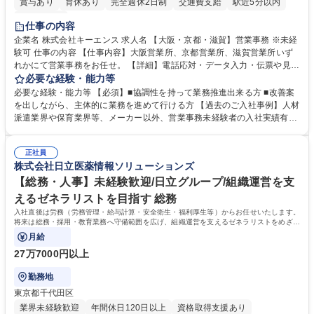
賞与あり
育休あり
完全週休2日制
交通費支給
駅近5分以内
土日祝休み
仕事の内容
企業名 株式会社キーエンス 求人名 【大阪・京都・滋賀】営業事務 ※未経
験可 仕事の内容 【仕事内容】大阪営業所、京都営業所、滋賀営業所いず
れかにて営業事務をお任せ。 【詳細】電話応対・データ入力・伝票や見積
の作成・カタログ送付・来客対応・営業所内で発生する事務業務や業務改
必要な経験・能力等
善をお任せ。 【教育制度】ご入社後、育成担当とペアになりながらOJTに
必要な経験・能力等 【必須】■協調性を持って業務推進出来る方 ■改善案
て業務を覚えていただくことが可能です。業務システムがきちんと構築さ
を出しながら、主体的に業務を進めて行ける方 【過去のご入社事例】人材
れているため、スムーズに仕事に慣れることができる環境です。また、
派遣業界や保育業界等、メーカー以外、営業事務未経験者の入社実績有
「チームで成果を出す文化」があり、良いやり方を積極的に共有しながら
【当社の事務職について】単なる事務ではなく主体性を発揮したサポート
常に改善を目指す風土のため、安心して業務に取り組んでいただけます。
により、キーエンスの付加価値向上に貢献します。ベースの定型業務に加
募集職種 【大阪・京都・滋賀】営業事務 ※未経験可
正社員
えて、お客様や社員の状況に合わせ、能動的なサポート、改善の動きも期
株式会社日立医薬情報ソリューションズ
待され。組織を支えるスペシャリストとして、チームに貢献し、結果的に
社員から頼られる存在になることができます。平均19:30の退勤以降の業
【総務・人事】未経験歓迎/日立グループ/組織運営を支
務の持ち帰りも禁止されており、メリハリのある働き方となります。 学
えるゼネラリストを目指す 総務
歴・資格 学歴：大学院 大学 高専 短大 語学力： 資格：
入社直後は労務（労務管理・給与計算・安全衛生・福利厚生等）からお任せいたします。
将来は総務・採用・教育業務へ守備範囲を広げ、組織運営を支えるゼネラリストをめざせ
ます。
月給
27万7000円以上
勤務地
東京都千代田区
業界未経験歓迎
年間休日120日以上
資格取得支援あり