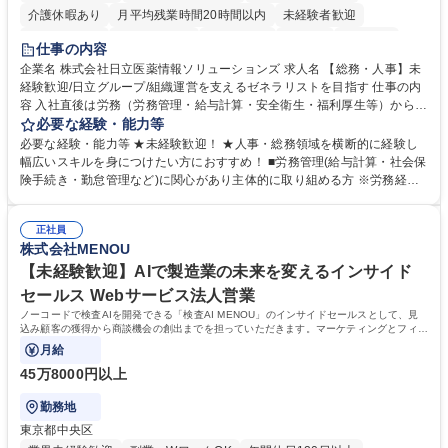
介護休暇あり
月平均残業時間20時間以内
未経験者歓迎
住宅手当あり
時短勤務あり
退職金あり
在宅OK
賞与あり
仕事の内容
育休あり
完全週休2日制
交通費支給
土日祝休み
寮・社宅あり
企業名 株式会社日立医薬情報ソリューションズ 求人名 【総務・人事】未
経験歓迎/日立グループ/組織運営を支えるゼネラリストを目指す 仕事の内
容 入社直後は労務（労務管理・給与計算・安全衛生・福利厚生等）からお
任せいたします。将来は総務・採用・教育業務へ守備範囲を広げ、組織運
必要な経験・能力等
営を支えるゼネラリストをめざせます。 ・初期業務：労働時間管理、給与
必要な経験・能力等 ★未経験歓迎！ ★人事・総務領域を横断的に経験し
計算、社会保険対応、福利厚生管理、安全衛生、健康経営推進等をお任せ
幅広いスキルを身につけたい方におすすめ！ ■労務管理(給与計算・社会保
します。ご経験に応じて、休職者管理など、幅広く経験を積んでいただき
険手続き・勤怠管理など)に関心があり主体的に取り組める方 ※労務経験
ます。 ・将来的な広がり：総務・採用・教育・税務対応・経営企画等。
者は早期にご活躍いただけます。 ■チームで仕事を推進できる方■将来は
★メンバーがマンツーマンで丁寧に教えるため、ご経験が浅くても安心！
マネジメント職として活躍したい 【尚可】■人事、労務、採用、教育業務
幅広く経験を積みたい意欲がある方に最適な環境です。 募集職種 【総
正社員
のご経験 ■労務管理（給与計算・社会保険手続き・勤怠管理など）の経験
株式会社MENOU
務・人事】未経験歓迎/日立グループ/組織運営を支えるゼネラリストを目
■衛生管理者の資格をお持ちの方 学歴・資格 学歴：大学院 大学 高専 短大
指す
専修学校 高校 語学力： 資格：
【未経験歓迎】AIで製造業の未来を変えるインサイド
セールス Webサービス法人営業
ノーコードで検査AIを開発できる「検査AI MENOU」のインサイドセールスとして、見
込み顧客の獲得から商談機会の創出までを担っていただきます。マーケティングとフィー
ルドセールスをつなぐ役割として、
月給
45万8000円以上
勤務地
東京都中央区