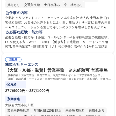
賞与あり
交通費支給
土日祝休み
寮・社宅あり
仕事の内容
企業名 キリンアンドコミュニケーションズ株式会社 求人名 中野本社【お
客様相談室】お客様のお声をもとにより良い商品づくりへ貢献 仕事の内容
≪★コミュニケーションを通してキリンのファンを増やしませんか？★≫
お客様のお声をより良い商品づくりに活かしていく上で、窓口となるお客
必要な経験・能力等
様相談室でのお仕事です。 日々お客様からいただくキリングループへのご
必要な経験・能力等 【必須】コールセンターやお客様相談室の業務経験、
意見を、企業活動に活かしています。お客様からの声に迅速かつ誠意をも
PCが使える方（Word・Excel）【働き方】在宅勤務・リモートワーク相
って対応、情報提供するとともにグループ内活動に反映しています。 【具
談可/月平均残業7～8時間程度 【入社後の研修】着任から1か月は電話対応
体的には】電話応対、メール、お手紙対応、ご指摘品調査報告書作成、有
のOJTを中心に実施し、電話対応に慣れた段階でメール・手紙のOJTを実
人チャットボット対応など。 【1日の対応件数】■電話：月間一人当たり
施する予定です。独り立ち以降もしっかりフォローする体制を整えていま
平均100件前後■メール・手紙：同上40件前後 募集職種 中野本社【お客様
正社員
すのでご安心ください。 【当社について】キリングループの広報機能を担
株式会社キーエンス
相談室】お客様のお声をもとにより良い商品づくりへ貢献
う会社として、お客様との出会いを大切にし、磨き上げたホスピタリティ
を込めてコミュニケーションをとりながら広報関連業務を行っておりま
【大阪・京都・滋賀】営業事務 ※未経験可 営業事務
す。 学歴・資格 学歴：大学院 大学 高専 短大 専修学校 高校 語学力： 資
【仕事内容】大阪営業所、京都営業所、滋賀営業所いずれかにて営業事務をお任せ。
格：
【詳細】電話応対・データ入力・伝票や見積の作成・カタログ送付・来客対応・営業所内
で発生する事務業務や業務改善をお任せ。
月給
27万9000円～28万1000円
勤務地
大阪府大阪市淀川区
業界未経験歓迎
年間休日120日以上
未経験者歓迎
退職金あり