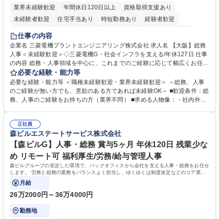
業界未経験歓迎
年間休日120日以上
資格取得支援あり
未経験者歓迎
住宅手当あり
時短勤務あり
経験者歓迎
退職金あり
在宅OK
賞与あり
完全週休2日制
交通費支給
仕事の内容
駅近5分以内
土日祝休み
服装自由
寮・社宅あり
食事補助あり
企業名 三菱電機プラントエンジニアリング株式会社 求人名 【大阪】総務
人事＜未経験歓迎＞◇三菱電機G・社会インフラを支える/年休127日 仕事
の内容 総務・人事領域を中心に、これまでのご経験に応じて幅広くお任せ
します。 ＜具体的には＞ ・総務/人事労務（給与・社保・勤怠管理など）
必要な経験・能力等
・採用・教育研修 ・福利厚生運用 など ※基本的には事務所勤務ですが、
必要な経験・能力等 ＜職種未経験歓迎・業界未経験歓迎＞ ～総務、人事
採用や教育等の業務内容により、関西圏以外への日帰り・宿泊を伴う国内
のご経験が無い方でも、意欲のある方であれば未経験OK～ ■歓迎条件：総
出張もございます。 ※担当業務を持ちつつ、お互いに助け合いながら、総
務、人事のご経験をお持ちの方（業界不問） ■求める人物像：・社内外の
務部という組織として協力しながら進める体制です。 募集職種 【大阪】
関係各部門との調整を率先して行い、業務を円滑に遂行できる協調性やコ
総務人事＜未経験歓迎＞◇三菱電機G・社会インフラを支える/年休127日
ミュニケーション能力を持っている方 ・人事総務領域に興味がありゼネラ
正社員
リスト志向をお持ちの方 学歴・資格 学歴：大学院 大学 語学力： 資格：
森ビルエステートサービス株式会社
【森ビルG】人事・総務 賞与5ヶ月 年休120日 残業少な
め リモート可 福利厚生/労務/給与管理人事
森ビルグループの安定した環境で、バックオフィスから会社を支える人事・総務をお任せ
します。 労務と総務の業務をバランスよく担当し、ゆくゆくは制度改定などのコア業務
にも挑戦できる、やりがいある環境です。
月給
26万2000円～36万4000円
勤務地