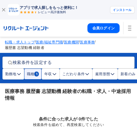
アプリで求人探しをもっと便利に！
インストール
レビュー高評価
無料
会員ログイン
/
/
/
/
転職・求人トップ
医療/福祉専門職
医療機関
医療事務
履歴書 志望動機 経験者
検索条件を設定する
勤務地
職種
年収
こだわり条件
雇用形態
新着のみ
1
医療事務 履歴書 志望動機 経験者の転職・求人・中途採用
情報
条件に合った求人が 0件でした
検索条件を緩めて、再度検索してください