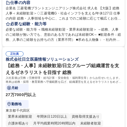
仕事の内容
駅近5分以内
土日祝休み
服装自由
寮・社宅あり
食事補助あり
企業名 三菱電機プラントエンジニアリング株式会社 求人名 【大阪】総務
人事＜未経験歓迎＞◇三菱電機G・社会インフラを支える/年休127日 仕事
の内容 総務・人事領域を中心に、これまでのご経験に応じて幅広くお任せ
します。 ＜具体的には＞ ・総務/人事労務（給与・社保・勤怠管理など）
必要な経験・能力等
・採用・教育研修 ・福利厚生運用 など ※基本的には事務所勤務ですが、
必要な経験・能力等 ＜職種未経験歓迎・業界未経験歓迎＞ ～総務、人事
採用や教育等の業務内容により、関西圏以外への日帰り・宿泊を伴う国内
のご経験が無い方でも、意欲のある方であれば未経験OK～ ■歓迎条件：総
出張もございます。 ※担当業務を持ちつつ、お互いに助け合いながら、総
務、人事のご経験をお持ちの方（業界不問） ■求める人物像：・社内外の
務部という組織として協力しながら進める体制です。 募集職種 【大阪】
関係各部門との調整を率先して行い、業務を円滑に遂行できる協調性やコ
総務人事＜未経験歓迎＞◇三菱電機G・社会インフラを支える/年休127日
ミュニケーション能力を持っている方 ・人事総務領域に興味がありゼネラ
正社員
リスト志向をお持ちの方 学歴・資格 学歴：大学院 大学 語学力： 資格：
株式会社日立医薬情報ソリューションズ
【総務・人事】未経験歓迎/日立グループ/組織運営を支
えるゼネラリストを目指す 総務
入社直後は労務（労務管理・給与計算・安全衛生・福利厚生等）からお任せいたします。
将来は総務・採用・教育業務へ守備範囲を広げ、組織運営を支えるゼネラリストをめざせ
ます。
月給
27万7000円以上
勤務地
東京都千代田区
業界未経験歓迎
年間休日120日以上
資格取得支援あり
介護休暇あり
月平均残業時間20時間以内
未経験者歓迎