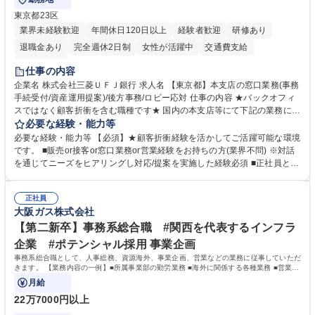
東京都23区
業界未経験歓迎
年間休日120日以上
経験者歓迎
研修あり
退職金あり
完全週休2日制
女性が活躍中
交通費支給
土日祝休み
仕事の内容
企業名 株式会社三菱ＵＦＪ銀行 求人名 【東京都】本支店の窓口業務(事務
手続受付/資産運用提案)/後方事務/ロビー応対 仕事の内容 ★バックオフィ
スではなく顧客折衝を含む職種です★ 国内の本支店等にて下記の業務に従
事していただきます。 ■窓口/後方/ロビーにて事務手続等の受付・オペレ
必要な経験・能力等
ーション、お客様対応 ■窓口にて、ご来店された個人のお客様に対して金
必要な経験・能力等 【必須】★顧客折衝経験を活かしてご活躍可能な環境
融商品のご提案 ■効率的な事務運用の検討・構築等 ≪業務紹介：ご応募前
です。 ■販売or接客or窓口業務or営業経験をお持ちの方(業界不問) ※対話
に必ずご覧ください≫ ※記事 https://www.mysite.bk.mufg.jp/career/circle/
を通じてニーズをヒアリングし対応/提案を実施した経験必須 ■正社員とし
article17/ ※動画 https://youtu.be/H-S7HaJqqbg 募集職種 【東京都】本支
ての就業経験1年以上 【歓迎】■金融業界での就業経験■銀行での預金為替
店の窓口業務(事務手続受付/資産運用提案)/後方事務/ロビー応対
事務経験 ■金融商品の提案・販売経験 ≪魅力≫研修やOJT環境が整ってい
正社員
るので安心して入行いただけます。 幅広いキャリアの選択肢があり、公募
大阪ガス株式会社
や社内副業等を活用し、 一人ひとりが挑戦できるカルチャーが浸透してい
ます。 学歴・資格 学歴：大学院 大学 高専 短大 専修学校 高校 語学力：
【第二新卒】事務系総合職 #関西を代表するインフラ
資格：
企業 #ポテンシャル採用 事業企画
事務系総合職として、人事総務、資源海外、事業企画、営業などの業務に従事していただ
きます。 【業務内容の一例】■所属事業部の勤労業務 ■海外に関係する各種業務 ■営業部
門の企画スタッフ、ルート営業
月給
22万7000円以上