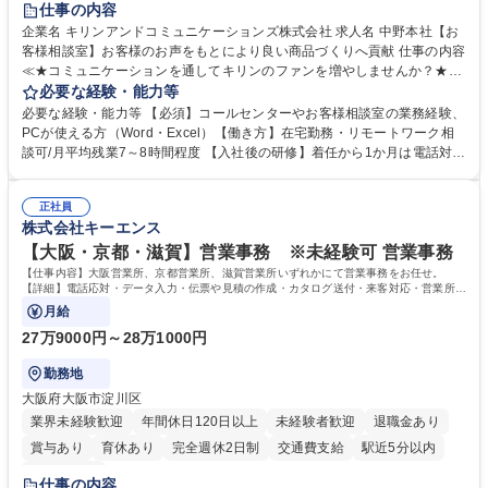
仕事の内容
企業名 キリンアンドコミュニケーションズ株式会社 求人名 中野本社【お
客様相談室】お客様のお声をもとにより良い商品づくりへ貢献 仕事の内容
≪★コミュニケーションを通してキリンのファンを増やしませんか？★≫
お客様のお声をより良い商品づくりに活かしていく上で、窓口となるお客
必要な経験・能力等
様相談室でのお仕事です。 日々お客様からいただくキリングループへのご
必要な経験・能力等 【必須】コールセンターやお客様相談室の業務経験、
意見を、企業活動に活かしています。お客様からの声に迅速かつ誠意をも
PCが使える方（Word・Excel）【働き方】在宅勤務・リモートワーク相
って対応、情報提供するとともにグループ内活動に反映しています。 【具
談可/月平均残業7～8時間程度 【入社後の研修】着任から1か月は電話対応
体的には】電話応対、メール、お手紙対応、ご指摘品調査報告書作成、有
のOJTを中心に実施し、電話対応に慣れた段階でメール・手紙のOJTを実
人チャットボット対応など。 【1日の対応件数】■電話：月間一人当たり
施する予定です。独り立ち以降もしっかりフォローする体制を整えていま
平均100件前後■メール・手紙：同上40件前後 募集職種 中野本社【お客様
正社員
すのでご安心ください。 【当社について】キリングループの広報機能を担
株式会社キーエンス
相談室】お客様のお声をもとにより良い商品づくりへ貢献
う会社として、お客様との出会いを大切にし、磨き上げたホスピタリティ
を込めてコミュニケーションをとりながら広報関連業務を行っておりま
【大阪・京都・滋賀】営業事務 ※未経験可 営業事務
す。 学歴・資格 学歴：大学院 大学 高専 短大 専修学校 高校 語学力： 資
【仕事内容】大阪営業所、京都営業所、滋賀営業所いずれかにて営業事務をお任せ。
格：
【詳細】電話応対・データ入力・伝票や見積の作成・カタログ送付・来客対応・営業所内
で発生する事務業務や業務改善をお任せ。
月給
27万9000円～28万1000円
勤務地
大阪府大阪市淀川区
業界未経験歓迎
年間休日120日以上
未経験者歓迎
退職金あり
賞与あり
育休あり
完全週休2日制
交通費支給
駅近5分以内
土日祝休み
仕事の内容