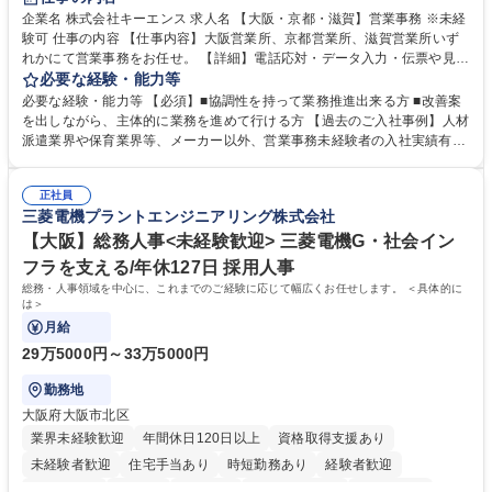
企業名 株式会社キーエンス 求人名 【大阪・京都・滋賀】営業事務 ※未経
験可 仕事の内容 【仕事内容】大阪営業所、京都営業所、滋賀営業所いず
れかにて営業事務をお任せ。 【詳細】電話応対・データ入力・伝票や見積
の作成・カタログ送付・来客対応・営業所内で発生する事務業務や業務改
必要な経験・能力等
善をお任せ。 【教育制度】ご入社後、育成担当とペアになりながらOJTに
必要な経験・能力等 【必須】■協調性を持って業務推進出来る方 ■改善案
て業務を覚えていただくことが可能です。業務システムがきちんと構築さ
を出しながら、主体的に業務を進めて行ける方 【過去のご入社事例】人材
れているため、スムーズに仕事に慣れることができる環境です。また、
派遣業界や保育業界等、メーカー以外、営業事務未経験者の入社実績有
「チームで成果を出す文化」があり、良いやり方を積極的に共有しながら
【当社の事務職について】単なる事務ではなく主体性を発揮したサポート
常に改善を目指す風土のため、安心して業務に取り組んでいただけます。
により、キーエンスの付加価値向上に貢献します。ベースの定型業務に加
募集職種 【大阪・京都・滋賀】営業事務 ※未経験可
正社員
えて、お客様や社員の状況に合わせ、能動的なサポート、改善の動きも期
三菱電機プラントエンジニアリング株式会社
待され。組織を支えるスペシャリストとして、チームに貢献し、結果的に
社員から頼られる存在になることができます。平均19:30の退勤以降の業
【大阪】総務人事<未経験歓迎> 三菱電機G・社会イン
務の持ち帰りも禁止されており、メリハリのある働き方となります。 学
フラを支える/年休127日 採用人事
歴・資格 学歴：大学院 大学 高専 短大 語学力： 資格：
総務・人事領域を中心に、これまでのご経験に応じて幅広くお任せします。 ＜具体的に
は＞
月給
29万5000円～33万5000円
勤務地
大阪府大阪市北区
業界未経験歓迎
年間休日120日以上
資格取得支援あり
未経験者歓迎
住宅手当あり
時短勤務あり
経験者歓迎
退職金あり
在宅OK
賞与あり
完全週休2日制
交通費支給