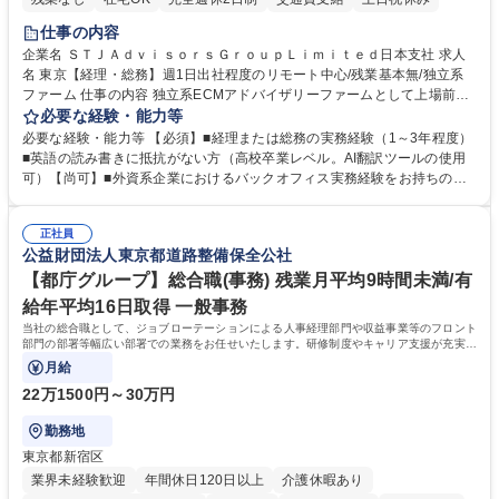
仕事の内容
企業名 ＳＴＪＡｄｖｉｓｏｒｓＧｒｏｕｐＬｉｍｉｔｅｄ日本支社 求人
名 東京【経理・総務】週1日出社程度のリモート中心/残業基本無/独立系
ファーム 仕事の内容 独立系ECMアドバイザリーファームとして上場前後
の資本市場戦略を設計する当社にて経理・総務をお任せします。基礎的な
必要な経験・能力等
バックオフィス業務からスタートし組織を支える専任担当として広く活躍
必要な経験・能力等 【必須】■経理または総務の実務経験（1～3年程度）
できる環境です。 ■日常経理、月次および年次決算サポート業務 ■本国
■英語の読み書きに抵抗がない方（高校卒業レベル。AI翻訳ツールの使用
（グローバル）との英文メール対応（AI翻訳ツール等を使用しての対応で
可）【尚可】■外資系企業におけるバックオフィス実務経験をお持ちの方
問題ございません） ■オフィス環境整備、郵便物の発送・受取等の総務業
【必須・尚可要件】簿記などの特別な資格や、TOEIC等のスコアは求めて
務全般 ■その他バックオフィス関連サポート ※ご経験に合わせて無理なく
おりません。日々の事務処理を丁寧かつ正確に行える方を歓迎します。
業務をお任せします。残業も基本的には発生せず、ご自身のペースで業務
正社員
【働き方について】現在は週4日程度の在宅勤務を実施しており、ワーク
公益財団法人東京都道路整備保全公社
を進めやすく定着率の高い環境です。 募集職種 東京【経理・総務】週1日
ライフバランスを重視する方に最適な環境です（フルリモートも面接で相
出社程度のリモート中心/残業基本無/独立系ファーム
談可）。【求める人物像】幅広いバックオフィス業務に柔軟に対応でき、
【都庁グループ】総合職(事務) 残業月平均9時間未満/有
社内外と円滑にコミュニケーションを取りながら業務を推進できる方 学
給年平均16日取得 一般事務
歴・資格 学歴：大学院 大学 高専 短大 専修学校 高校 語学力： 資格：
当社の総合職として、ジョブローテーションによる人事経理部門や収益事業等のフロント
部門の部署等幅広い部署での業務をお任せいたします。研修制度やキャリア支援が充実し
ております！ ※下記業務詳細
月給
22万1500円～30万円
勤務地
東京都新宿区
業界未経験歓迎
年間休日120日以上
介護休暇あり