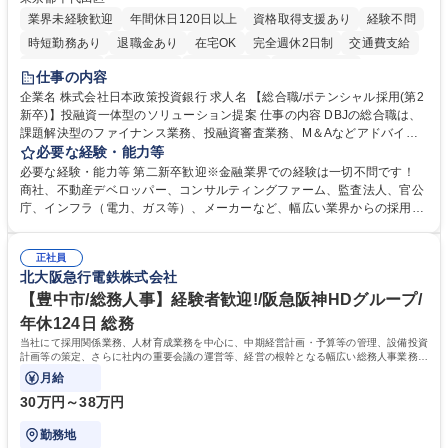
業界未経験歓迎
年間休日120日以上
資格取得支援あり
経験不問
時短勤務あり
退職金あり
在宅OK
完全週休2日制
交通費支給
駅近5分以内
土日祝休み
第二新卒歓迎
寮・社宅あり
仕事の内容
食事補助あり
託児所あり
企業名 株式会社日本政策投資銀行 求人名 【総合職/ポテンシャル採用(第2
新卒)】投融資一体型のソリューション提案 仕事の内容 DBJの総合職は、
課題解決型のファイナンス業務、投融資審査業務、M＆Aなどアドバイザ
リー業務、地域戦略企画業務など、多様な業務に精通し、複数の専門性を
必要な経験・能力等
掛け合わせて広く社会に貢献していく職種です。 入社後は、横断的なロー
必要な経験・能力等 第二新卒歓迎※金融業界での経験は一切不問です！
テーションを経て適性や専門性に応じたキャリアを形成していただきま
商社、不動産デベロッパー、コンサルティングファーム、監査法人、官公
す。総合職として入社いただき、下記いずれかの部門でご活躍いただきま
庁、インフラ（電力、ガス等）、メーカーなど、幅広い業界からの採用実
す。※未経験の方に関しては、入行後3ヶ月間の金融の実務を学んでいた
績があります。 ＜求める人物像＞DBJでは、強い社会的使命感をもち、今
だく研修を準備しております。 ・法人RM業務・金融機能業務・コーポレ
後の日本のあり方を俯瞰する総合性と、金融分野のフロンティアを切り拓
ート・ナレッジ業務 ※それぞれの業務内容に関しては、別途その他労働条
正社員
く高い志を併せもった人材を求めています。ポテンシャル採用（第2新
北大阪急行電鉄株式会社
件備考欄に記載 募集職種 【総合職/ポテンシャル採用(第2新卒)】投融資一
卒）では、金融業界での経験や知識を問いません。新たな時代を見据え
体型のソリューション提案
て、複雑化する社会課題の解決に向けて先鞭をつける役割を担いたい、と
【豊中市/総務人事】経験者歓迎!/阪急阪神HDグループ/
いう気概をお持ちの方を心待ちにしています。 学歴・資格 学歴：大学院
年休124日 総務
大学 語学力： 資格：
当社にて採用関係業務、人材育成業務を中心に、中期経営計画・予算等の管理、設備投資
計画等の策定、さらに社内の重要会議の運営等、経営の根幹となる幅広い総務人事業務全
般を担当していただきます。
月給
30万円～38万円
勤務地