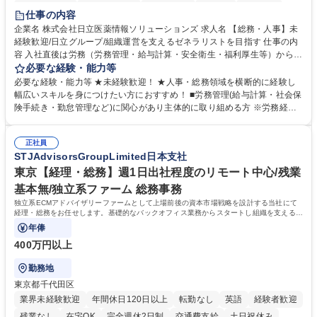
住宅手当あり
時短勤務あり
退職金あり
在宅OK
賞与あり
仕事の内容
育休あり
完全週休2日制
交通費支給
土日祝休み
寮・社宅あり
企業名 株式会社日立医薬情報ソリューションズ 求人名 【総務・人事】未
経験歓迎/日立グループ/組織運営を支えるゼネラリストを目指す 仕事の内
容 入社直後は労務（労務管理・給与計算・安全衛生・福利厚生等）からお
任せいたします。将来は総務・採用・教育業務へ守備範囲を広げ、組織運
必要な経験・能力等
営を支えるゼネラリストをめざせます。 ・初期業務：労働時間管理、給与
必要な経験・能力等 ★未経験歓迎！ ★人事・総務領域を横断的に経験し
計算、社会保険対応、福利厚生管理、安全衛生、健康経営推進等をお任せ
幅広いスキルを身につけたい方におすすめ！ ■労務管理(給与計算・社会保
します。ご経験に応じて、休職者管理など、幅広く経験を積んでいただき
険手続き・勤怠管理など)に関心があり主体的に取り組める方 ※労務経験
ます。 ・将来的な広がり：総務・採用・教育・税務対応・経営企画等。
者は早期にご活躍いただけます。 ■チームで仕事を推進できる方■将来は
★メンバーがマンツーマンで丁寧に教えるため、ご経験が浅くても安心！
マネジメント職として活躍したい 【尚可】■人事、労務、採用、教育業務
幅広く経験を積みたい意欲がある方に最適な環境です。 募集職種 【総
正社員
のご経験 ■労務管理（給与計算・社会保険手続き・勤怠管理など）の経験
STJAdvisorsGroupLimited日本支社
務・人事】未経験歓迎/日立グループ/組織運営を支えるゼネラリストを目
■衛生管理者の資格をお持ちの方 学歴・資格 学歴：大学院 大学 高専 短大
指す
専修学校 高校 語学力： 資格：
東京【経理・総務】週1日出社程度のリモート中心/残業
基本無/独立系ファーム 総務事務
独立系ECMアドバイザリーファームとして上場前後の資本市場戦略を設計する当社にて
経理・総務をお任せします。基礎的なバックオフィス業務からスタートし組織を支える専
任担当として広く活躍できる環境です。
年俸
400万円以上
勤務地
東京都千代田区
業界未経験歓迎
年間休日120日以上
転勤なし
英語
経験者歓迎
残業なし
在宅OK
完全週休2日制
交通費支給
土日祝休み