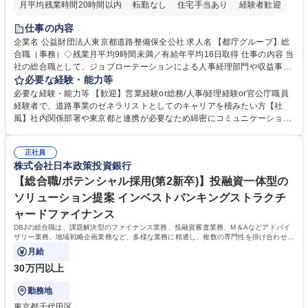
月平均残業時間20時間以内
転勤なし
住宅手当あり
経験者歓迎
研修あり
退職金あり
賞与あり
完全週休2日制
交通費支給
仕事の内容
駅近5分以内
資格取得手当あり
食事補助あり
企業名 公益財団法人東京都道路整備保全公社 求人名 【都庁グループ】総
合職（事務）◇残業月平均9時間未満／有給年平均16日取得 仕事の内容 当
社の総合職として、ジョブローテーションによる人事経理部門や収益事業
等のフロント部門の部署等幅広い部署での業務をお任せいたします。研修
必要な経験・能力等
制度やキャリア支援が充実しております！ ※下記業務詳細 【業務詳細】■
必要な経験・能力等 【歓迎】営業経験or総務/人事/経理経験or官公庁職員
管理部門：広報、人事、経理など当公社の運営に係る管理業務 ■収益部
経験者で、道路事業のゼネラリストとしてのキャリアを積みたい方【社
門：駐車場の新規開拓、管理運営、新宿駅西口広場の「イベントコーナ
風】社内関係部署や東京都と連携が必要なため綿密にコミュニケーション
ー」などの管理運営 ■道路部門：整備の急がれる骨格幹線道路や木造住宅
を図っています。 【業務の魅力】■幅広く携われる：総合職（事務）で
密集地域の特定整備路線の用地取得、道路に関する普及啓発事業、都内の
は、駐車場の管理運営や道路用地の取得、公益財団法人の中枢を担う管理
道路施設や道路工事現場の見学ツアー事業 ※入社後は上記いずれかの部門
正社員
部門など多岐に渡る業務を経験できます。 ■様々なプロジェクト：駐車場
株式会社日本政策投資銀行
へ配属。※業務内容変更の範囲：会社の定める業務 募集職種 【都庁グル
事業の他、新宿駅西口広場内に設置された照明を兼ねた広告「ブライトサ
ープ】総合職（事務）◇残業月平均9時間未満／有給年平均16日取得
イン」の管理運営を行うなど、事業収益を生み出す活動を積極的に行って
【総合職/ポテンシャル採用(第2新卒)】投融資一体型の
います。 学歴・資格 学歴：大学院 大学 高専 短大 専修学校 高校 語学力：
ソリューション提案 インベストバンキングストラクチ
資格：
ャードファイナンス
DBJの総合職は、課題解決型のファイナンス業務、投融資審査業務、M＆Aなどアドバイ
ザリー業務、地域戦略企画業務など、多様な業務に精通し、複数の専門性を掛け合わせて
広く社会に貢献していく職種です。
月給
30万円以上
勤務地
東京都千代田区