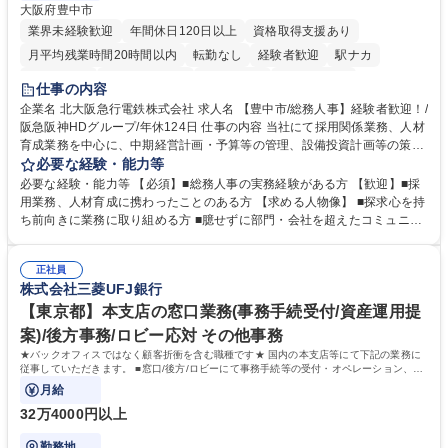
大阪府豊中市
業界未経験歓迎
年間休日120日以上
資格取得支援あり
月平均残業時間20時間以内
転勤なし
経験者歓迎
駅ナカ
退職金あり
完全週休2日制
交通費支給
駅近5分以内
仕事の内容
土日祝休み
服装自由
昼食補助あり
食事補助あり
企業名 北大阪急行電鉄株式会社 求人名 【豊中市/総務人事】経験者歓迎！/
阪急阪神HDグループ/年休124日 仕事の内容 当社にて採用関係業務、人材
育成業務を中心に、中期経営計画・予算等の管理、設備投資計画等の策
定、さらに社内の重要会議の運営等、経営の根幹となる幅広い総務人事業
必要な経験・能力等
務全般を担当していただきます。 【主な業務内容】 ■採用関係業務および
必要な経験・能力等 【必須】■総務人事の実務経験がある方 【歓迎】■採
人材育成(社員研修)業務の推進 ■中期経営計画および予算等の管理 ■設備
用業務、人材育成に携わったことのある方 【求める人物像】 ■探求心を持
投資計画等の策定 ■社内の重要会議の運営 ■その他総務人事業務全般 【入
ち前向きに業務に取り組める方 ■臆せずに部門・会社を超えたコミュニケ
社後】入社後は採用や育成をメインに担当し将来的には経営根幹に関わる
ーションの取れる方 ■自分で考えて行動のできる方 ■第二の創業期を迎え
総務人事業務全般へ幅広く従事していただきます。 募集職種 【豊中市/総
る当社で組織の次代を担うネクスト人材として長期的に成長したい方 ■周
務人事】経験者歓迎！/阪急阪神HDグループ/年休124日
正社員
囲のメンバーと協調しつつ主体性を持って能動的に業務を推進できる方 学
株式会社三菱UFJ銀行
歴・資格 学歴：大学院 大学 高専 短大 専修学校 高校 語学力： 資格：
【東京都】本支店の窓口業務(事務手続受付/資産運用提
案)/後方事務/ロビー応対 その他事務
★バックオフィスではなく顧客折衝を含む職種です★ 国内の本支店等にて下記の業務に
従事していただきます。 ■窓口/後方/ロビーにて事務手続等の受付・オペレーション、お
客様対応
月給
32万4000円以上
勤務地