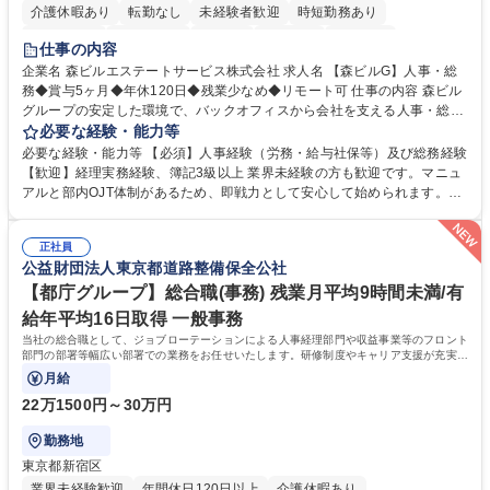
介護休暇あり
転勤なし
未経験者歓迎
時短勤務あり
経験者歓迎
退職金あり
在宅OK
賞与あり
育休あり
仕事の内容
完全週休2日制
交通費支給
長期歓迎
駅近5分以内
土日祝休み
企業名 森ビルエステートサービス株式会社 求人名 【森ビルG】人事・総
務◆賞与5ヶ月◆年休120日◆残業少なめ◆リモート可 仕事の内容 森ビル
グループの安定した環境で、バックオフィスから会社を支える人事・総務
をお任せします。 労務と総務の業務をバランスよく担当し、ゆくゆくは制
必要な経験・能力等
度改定などのコア業務にも挑戦できる、やりがいある環境です。 ■勤怠管
必要な経験・能力等 【必須】人事経験（労務・給与社保等）及び総務経験
理、給与計算、社会保険手続き、年末調整等の労務管理全般 ■入退社手続
【歓迎】経理実務経験、簿記3級以上 業界未経験の方も歓迎です。マニュ
き、社内規定の改定や人事制度改定などのコア業務 ■社内イベントの企画
アルと部内OJT体制があるため、即戦力として安心して始められます。
運営やその他総務業務全般 ※労務と総務を1：1の割合でお任せ。 入社後
【魅力・やりがい】森ビルGの安定基盤で労務から総務まで幅広く携われ
は部内のOJTを中心に、あなたの経験に合わせて不足している部分はいつ
ます。定型業務に留まらず、社内規定や人事制度の改定など会社のコア業
でも質問・相談できる環境が整っているため、安心して成長できます。 募
正社員
務に挑戦できるため、自身の成長と組織への貢献度をダイレクトに実感で
公益財団法人東京都道路整備保全公社
集職種 【森ビルG】人事・総務◆賞与5ヶ月◆年休120日◆残業少なめ◆
きます。 残業少なめ、週1日リモート可など、ワークライフバランスを保
リモート可
ち長期活躍できる環境です。 「これまでの幅広い経験を活かし、長期的な
【都庁グループ】総合職(事務) 残業月平均9時間未満/有
キャリアを築きたい」という前向きな意欲と挑戦を全力で応援します。 学
給年平均16日取得 一般事務
歴・資格 学歴：大学院 大学 高専 短大 専修学校 高校 語学力： 資格：日商
当社の総合職として、ジョブローテーションによる人事経理部門や収益事業等のフロント
簿記検定1級 日商簿記検定2級 日商簿記検定3級
部門の部署等幅広い部署での業務をお任せいたします。研修制度やキャリア支援が充実し
ております！ ※下記業務詳細
月給
22万1500円～30万円
勤務地
東京都新宿区
業界未経験歓迎
年間休日120日以上
介護休暇あり