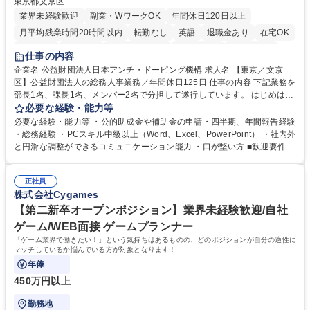
東京都文京区
業界未経験歓迎
副業・WワークOK
年間休日120日以上
月平均残業時間20時間以内
転勤なし
英語
退職金あり
在宅OK
賞与あり
育休あり
完全週休2日制
交通費支給
土日祝休み
仕事の内容
食事補助あり
企業名 公益財団法人日本アンチ・ドーピング機構 求人名 【東京／文京
区】公益財団法人の総務人事業務／年間休日125日 仕事の内容 下記業務を
部長1名、課長1名、メンバー2名で分担して遂行しています。 はじめは担
当者として業務を覚えていただき、ゆくゆくはリーダーやマネージャーポ
必要な経験・能力等
ジションとして活躍いただくことを期待しています。 【総務・人事グルー
必要な経験・能力等 ・公的助成金や補助金の申請・四半期、年間報告経験
プの業務内容】 ・人事制度関連 ・採用活動 ・教育研修の企画、実行 ・勤
・総務経験 ・PCスキル中級以上（Word、Excel、PowerPoint） ・社内外
怠管理 ・官公庁への各種提出 ・法定の会議運営（評議員会、理事会） ・
と円滑な調整ができるコミュニケーション能力 ・口が堅い方 ■歓迎要件
コンプライアンス ・内部規程やルールの管理、整備、文書管理 ・契約関
・採用業務経験 ・英語に抵抗がない方 ・営業経験 学歴・資格 学歴：大学
連 ・衛生管理 ・防災関連・公的助成金の管理・オフィス、ファシリティ
院 大学 高専 短大 専修学校 高校 語学力： 資格：
管理 ・福利厚生関連 ・職員からの問合せ、相談対応 ・その他日常の総務
正社員
株式会社Cygames
業務全般 募集職種 【東京／文京区】公益財団法人の総務人事業務／年間
休日125日
【第二新卒オープンポジション】業界未経験歓迎/自社
ゲーム/WEB面接 ゲームプランナー
「ゲーム業界で働きたい！」という気持ちはあるものの、どのポジションが自分の適性に
マッチしているか悩んでいる方が対象となります！
年俸
450万円以上
勤務地