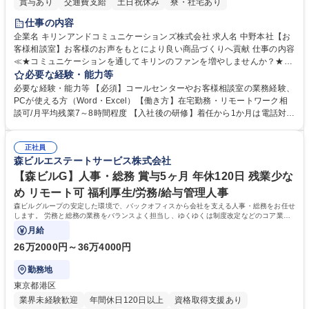
賞与あり
交通費支給
土日祝休み
寮・社宅あり
仕事の内容
企業名 キリンアンドコミュニケーションズ株式会社 求人名 中野本社【お
客様相談室】お客様のお声をもとにより良い商品づくりへ貢献 仕事の内容
≪★コミュニケーションを通してキリンのファンを増やしませんか？★≫
お客様のお声をより良い商品づくりに活かしていく上で、窓口となるお客
必要な経験・能力等
様相談室でのお仕事です。 日々お客様からいただくキリングループへのご
必要な経験・能力等 【必須】コールセンターやお客様相談室の業務経験、
意見を、企業活動に活かしています。お客様からの声に迅速かつ誠意をも
PCが使える方（Word・Excel）【働き方】在宅勤務・リモートワーク相
って対応、情報提供するとともにグループ内活動に反映しています。 【具
談可/月平均残業7～8時間程度 【入社後の研修】着任から1か月は電話対応
体的には】電話応対、メール、お手紙対応、ご指摘品調査報告書作成、有
のOJTを中心に実施し、電話対応に慣れた段階でメール・手紙のOJTを実
人チャットボット対応など。 【1日の対応件数】■電話：月間一人当たり
施する予定です。独り立ち以降もしっかりフォローする体制を整えていま
平均100件前後■メール・手紙：同上40件前後 募集職種 中野本社【お客様
正社員
すのでご安心ください。 【当社について】キリングループの広報機能を担
森ビルエステートサービス株式会社
相談室】お客様のお声をもとにより良い商品づくりへ貢献
う会社として、お客様との出会いを大切にし、磨き上げたホスピタリティ
を込めてコミュニケーションをとりながら広報関連業務を行っておりま
【森ビルG】人事・総務 賞与5ヶ月 年休120日 残業少な
す。 学歴・資格 学歴：大学院 大学 高専 短大 専修学校 高校 語学力： 資
め リモート可 福利厚生/労務/給与管理人事
格：
森ビルグループの安定した環境で、バックオフィスから会社を支える人事・総務をお任せ
します。 労務と総務の業務をバランスよく担当し、ゆくゆくは制度改定などのコア業務
にも挑戦できる、やりがいある環境です。
月給
26万2000円～36万4000円
勤務地
東京都港区
業界未経験歓迎
年間休日120日以上
資格取得支援あり