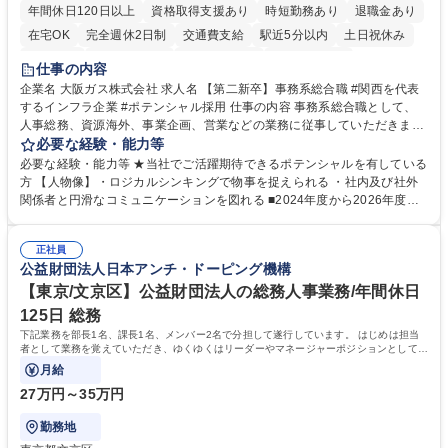
年間休日120日以上
資格取得支援あり
時短勤務あり
退職金あり
在宅OK
完全週休2日制
交通費支給
駅近5分以内
土日祝休み
服装自由
第二新卒歓迎
寮・社宅あり
食事補助あり
仕事の内容
企業名 大阪ガス株式会社 求人名 【第二新卒】事務系総合職 #関西を代表
するインフラ企業 #ポテンシャル採用 仕事の内容 事務系総合職として、
人事総務、資源海外、事業企画、営業などの業務に従事していただきま
す。 【業務内容の一例】■所属事業部の勤労業務 ■海外に関係する各種業
必要な経験・能力等
務 ■営業部門の企画スタッフ、ルート営業 【キャリアパス】入社後の配属
必要な経験・能力等 ★当社でご活躍期待できるポテンシャルを有している
ポジションで一定期間ご活躍頂いた後、本人の適性及び将来のキャリアを
方 【人物像】・ロジカルシンキングで物事を捉えられる ・社内及び社外
鑑みてジョブローテーションを行います。 【育成】OJTでの現場育成や研
関係者と円滑なコミュニケーションを図れる ■2024年度から2026年度ま
修カリキュラムを通じて、Daigasグループの業務で必要となる知識につい
での3ヵ年を対象とする「Daigasグループ中期経営計画2026」を策定しま
て学んでいただきます。 募集職種 【第二新卒】事務系総合職 #関西を代
した。https://www.osakagas.co.jp/company/press/pr2024/1777576_564
表するインフラ企業 #ポテンシャル採用
正社員
72.html ■エネルギーセキュリティの不安定化や気候変動による自然災害の
公益財団法人日本アンチ・ドーピング機構
甚大化など、これまで以上に社会課題解決の重要性が高まっています。
「未来の日常」の創造に向けて持続可能な社会の実現に貢献してまいりま
【東京/文京区】公益財団法人の総務人事業務/年間休日
す。 学歴・資格 学歴：大学院 大学 語学力： 資格：
125日 総務
下記業務を部長1名、課長1名、メンバー2名で分担して遂行しています。 はじめは担当
者として業務を覚えていただき、ゆくゆくはリーダーやマネージャーポジションとして活
躍いただくことを期待しています。
月給
27万円～35万円
勤務地