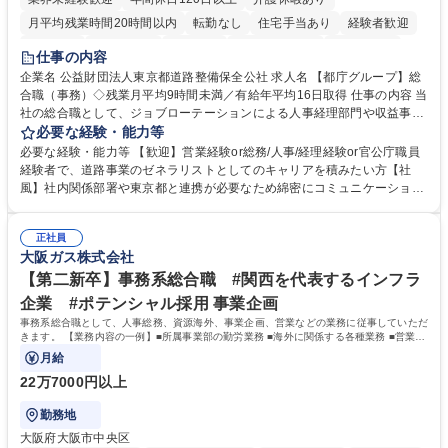
月平均残業時間20時間以内
転勤なし
住宅手当あり
経験者歓迎
研修あり
退職金あり
賞与あり
完全週休2日制
交通費支給
仕事の内容
駅近5分以内
資格取得手当あり
食事補助あり
企業名 公益財団法人東京都道路整備保全公社 求人名 【都庁グループ】総
合職（事務）◇残業月平均9時間未満／有給年平均16日取得 仕事の内容 当
社の総合職として、ジョブローテーションによる人事経理部門や収益事業
等のフロント部門の部署等幅広い部署での業務をお任せいたします。研修
必要な経験・能力等
制度やキャリア支援が充実しております！ ※下記業務詳細 【業務詳細】■
必要な経験・能力等 【歓迎】営業経験or総務/人事/経理経験or官公庁職員
管理部門：広報、人事、経理など当公社の運営に係る管理業務 ■収益部
経験者で、道路事業のゼネラリストとしてのキャリアを積みたい方【社
門：駐車場の新規開拓、管理運営、新宿駅西口広場の「イベントコーナ
風】社内関係部署や東京都と連携が必要なため綿密にコミュニケーション
ー」などの管理運営 ■道路部門：整備の急がれる骨格幹線道路や木造住宅
を図っています。 【業務の魅力】■幅広く携われる：総合職（事務）で
密集地域の特定整備路線の用地取得、道路に関する普及啓発事業、都内の
は、駐車場の管理運営や道路用地の取得、公益財団法人の中枢を担う管理
道路施設や道路工事現場の見学ツアー事業 ※入社後は上記いずれかの部門
正社員
部門など多岐に渡る業務を経験できます。 ■様々なプロジェクト：駐車場
大阪ガス株式会社
へ配属。※業務内容変更の範囲：会社の定める業務 募集職種 【都庁グル
事業の他、新宿駅西口広場内に設置された照明を兼ねた広告「ブライトサ
ープ】総合職（事務）◇残業月平均9時間未満／有給年平均16日取得
イン」の管理運営を行うなど、事業収益を生み出す活動を積極的に行って
【第二新卒】事務系総合職 #関西を代表するインフラ
います。 学歴・資格 学歴：大学院 大学 高専 短大 専修学校 高校 語学力：
企業 #ポテンシャル採用 事業企画
資格：
事務系総合職として、人事総務、資源海外、事業企画、営業などの業務に従事していただ
きます。 【業務内容の一例】■所属事業部の勤労業務 ■海外に関係する各種業務 ■営業部
門の企画スタッフ、ルート営業
月給
22万7000円以上
勤務地
大阪府大阪市中央区