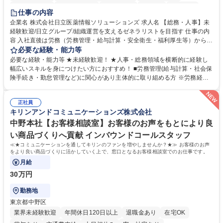
住宅手当あり
時短勤務あり
退職金あり
在宅OK
賞与あり
仕事の内容
育休あり
完全週休2日制
交通費支給
土日祝休み
寮・社宅あり
企業名 株式会社日立医薬情報ソリューションズ 求人名 【総務・人事】未
経験歓迎/日立グループ/組織運営を支えるゼネラリストを目指す 仕事の内
容 入社直後は労務（労務管理・給与計算・安全衛生・福利厚生等）からお
任せいたします。将来は総務・採用・教育業務へ守備範囲を広げ、組織運
必要な経験・能力等
営を支えるゼネラリストをめざせます。 ・初期業務：労働時間管理、給与
必要な経験・能力等 ★未経験歓迎！ ★人事・総務領域を横断的に経験し
計算、社会保険対応、福利厚生管理、安全衛生、健康経営推進等をお任せ
幅広いスキルを身につけたい方におすすめ！ ■労務管理(給与計算・社会保
します。ご経験に応じて、休職者管理など、幅広く経験を積んでいただき
険手続き・勤怠管理など)に関心があり主体的に取り組める方 ※労務経験
ます。 ・将来的な広がり：総務・採用・教育・税務対応・経営企画等。
者は早期にご活躍いただけます。 ■チームで仕事を推進できる方■将来は
★メンバーがマンツーマンで丁寧に教えるため、ご経験が浅くても安心！
マネジメント職として活躍したい 【尚可】■人事、労務、採用、教育業務
幅広く経験を積みたい意欲がある方に最適な環境です。 募集職種 【総
正社員
のご経験 ■労務管理（給与計算・社会保険手続き・勤怠管理など）の経験
キリンアンドコミュニケーションズ株式会社
務・人事】未経験歓迎/日立グループ/組織運営を支えるゼネラリストを目
■衛生管理者の資格をお持ちの方 学歴・資格 学歴：大学院 大学 高専 短大
指す
専修学校 高校 語学力： 資格：
中野本社【お客様相談室】お客様のお声をもとにより良
い商品づくりへ貢献 インバウンドコールスタッフ
≪★コミュニケーションを通してキリンのファンを増やしませんか？★≫ お客様のお声
をより良い商品づくりに活かしていく上で、窓口となるお客様相談室でのお仕事です。
月給
30万円
勤務地
東京都中野区
業界未経験歓迎
年間休日120日以上
退職金あり
在宅OK