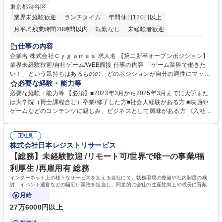
東京都渋谷区
業界未経験歓迎
ランチタイム
年間休日120日以上
月平均残業時間20時間以内
転勤なし
未経験者歓迎
住宅手当あり
経験者歓迎
完全週休2日制
インセンティブあり
仕事の内容
交通費支給
土日祝休み
服装自由
昼食補助あり
第二新卒歓迎
企業名 株式会社Ｃｙｇａｍｅｓ 求人名 【第二新卒オープンポジション】
業界未経験歓迎/自社ゲーム/WEB面接 仕事の内容 「ゲーム業界で働きた
食事補助あり
い！」という気持ちはあるものの、どのポジションが自分の適性にマッチ
しているか悩んでいる方が対象となります！ 総合職（プランナー/データ
必要な経験・能力等
アナリストなど）、技術職（開発エンジニ ア/インフラエンジニアな
必要な経験・能力等 【必須】■2023年3月から2025年3月までに大学また
ど）、デザイン職（デザイナー/イラストレ ーターなど）等から、面接で
は大学院（博士課程含む）卒業/修了した方■社会人経験がある方 ■映画や
ご希望と適正にマッチしたポジションをご案内いたします。ゲームやエン
ゲームなどのコンテンツに親しみ、ビジネスとして興味がある方 《入社実
タメコンテンツが大好きで、「ゲーム業界の未来を自らの手で作りたい」
績 例》 ・メーカー → プロジェクトマネージャー ・ソーシャルゲーム →
「最高のコンテンツを作るためには、何でもやる」という情熱に溢れた方
ゲームプランナー ・通信 → ゲームエンジニア ・独立行政法人 → データ
のご応募をお待ちしております。 募集職種 【第二新卒オープンポジショ
正社員
サイエンティスト 学歴・資格 学歴：大学院 大学 語学力： 資格：
株式会社日本レジストリサービス
ン】業界未経験歓迎/自社ゲーム/WEB面接
【総務】未経験歓迎 /リモート可/世界で唯一の事業/福
利厚生 /再雇用有 総務
インターネット上の様々なサービスを支える当社にて、執務環境の整備や社内制度の検
討、イベント運営などの幅広い業務を担当し、間接的に会社の生産性向上や成長に貢献し
ている部署です。
月給
27万6000円以上