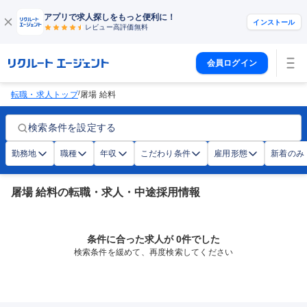
アプリで求人探しをもっと便利に！
インストール
レビュー高評価
無料
会員ログイン
/
転職・求人トップ
屠場 給料
検索条件を設定する
勤務地
職種
年収
こだわり条件
雇用形態
新着のみ
屠場 給料の転職・求人・中途採用情報
条件に合った求人が 0件でした
検索条件を緩めて、再度検索してください