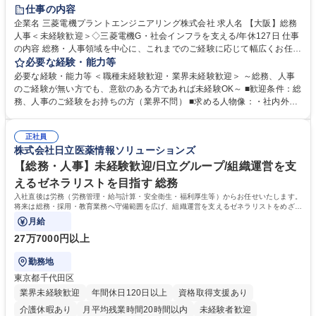
退職金あり
在宅OK
賞与あり
完全週休2日制
交通費支給
仕事の内容
駅近5分以内
土日祝休み
服装自由
寮・社宅あり
食事補助あり
企業名 三菱電機プラントエンジニアリング株式会社 求人名 【大阪】総務
人事＜未経験歓迎＞◇三菱電機G・社会インフラを支える/年休127日 仕事
の内容 総務・人事領域を中心に、これまでのご経験に応じて幅広くお任せ
します。 ＜具体的には＞ ・総務/人事労務（給与・社保・勤怠管理など）
必要な経験・能力等
・採用・教育研修 ・福利厚生運用 など ※基本的には事務所勤務ですが、
必要な経験・能力等 ＜職種未経験歓迎・業界未経験歓迎＞ ～総務、人事
採用や教育等の業務内容により、関西圏以外への日帰り・宿泊を伴う国内
のご経験が無い方でも、意欲のある方であれば未経験OK～ ■歓迎条件：総
出張もございます。 ※担当業務を持ちつつ、お互いに助け合いながら、総
務、人事のご経験をお持ちの方（業界不問） ■求める人物像：・社内外の
務部という組織として協力しながら進める体制です。 募集職種 【大阪】
関係各部門との調整を率先して行い、業務を円滑に遂行できる協調性やコ
総務人事＜未経験歓迎＞◇三菱電機G・社会インフラを支える/年休127日
ミュニケーション能力を持っている方 ・人事総務領域に興味がありゼネラ
正社員
リスト志向をお持ちの方 学歴・資格 学歴：大学院 大学 語学力： 資格：
株式会社日立医薬情報ソリューションズ
【総務・人事】未経験歓迎/日立グループ/組織運営を支
えるゼネラリストを目指す 総務
入社直後は労務（労務管理・給与計算・安全衛生・福利厚生等）からお任せいたします。
将来は総務・採用・教育業務へ守備範囲を広げ、組織運営を支えるゼネラリストをめざせ
ます。
月給
27万7000円以上
勤務地
東京都千代田区
業界未経験歓迎
年間休日120日以上
資格取得支援あり
介護休暇あり
月平均残業時間20時間以内
未経験者歓迎