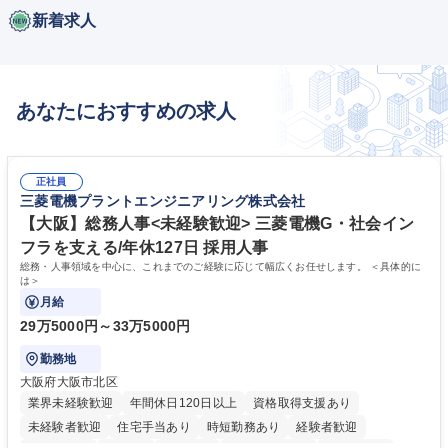
新着求人
あなたにおすすめの求人
正社員
三菱電機プラントエンジニアリング株式会社
【大阪】総務人事<未経験歓迎> 三菱電機G・社会イン
フラを支える/年休127日 採用人事
総務・人事領域を中心に、これまでのご経験に応じて幅広くお任せします。 ＜具体的に
は＞
月給
29万5000円～33万5000円
勤務地
大阪府大阪市北区
業界未経験歓迎
年間休日120日以上
資格取得支援あり
未経験者歓迎
住宅手当あり
時短勤務あり
経験者歓迎