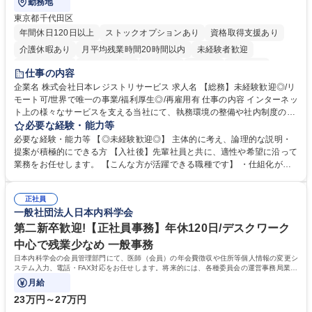
勤務地
東京都千代田区
年間休日120日以上
ストックオプションあり
資格取得支援あり
介護休暇あり
月平均残業時間20時間以内
未経験者歓迎
住宅手当あり
時短勤務あり
研修あり
在宅OK
賞与あり
仕事の内容
完全週休2日制
交通費支給
駅近5分以内
土日祝休み
服装自由
企業名 株式会社日本レジストリサービス 求人名 【総務】未経験歓迎◎/リ
モート可/世界で唯一の事業/福利厚生◎/再雇用有 仕事の内容 インターネッ
ト上の様々なサービスを支える当社にて、執務環境の整備や社内制度の検
討、イベント運営などの幅広い業務を担当し、間接的に会社の生産性向上
必要な経験・能力等
や成長に貢献している部署です。 会社の全メンバーが安心して長く成果を
必要な経験・能力等 【◎未経験歓迎◎】 主体的に考え、論理的な説明・
発揮できる環境を整えるために、毎日のメンテナンスや維持管理に加え、
提案が積極的にできる方 【入社後】先輩社員と共に、適性や希望に沿って
新たな施策検討を積極的に行っていただき、会社全体を巻き込み課題解決
業務をお任せします。 【こんな方が活躍できる職種です】 ・仕組化が好
を推進。 ・オフィス運営：執務環境の整備・物品管理・社内規定整備/改
き/得意・協働の姿勢を持っている・優先順位付け、マルチタスクが得意・
善・イベント企画/運営・非常時の対応 など、本人の希望や適性によって
様々な立場で物事を考えられる・定型業務だけでなく突発的な出来事にも
幅広い業務の体得が可能で、多様なキャリアパスを描くことも可能です。
正社員
対処できる・新しいことに興味関心がある 【魅力】■自己啓発支援：資格
一般社団法人日本内科学会
募集職種 【総務】未経験歓迎◎/リモート可/世界で唯一の事業/福利厚生◎/
取得や通信教育など費用の80%（年間25万円まで）を補助 ■住宅手当：家
再雇用有
賃の50%（月額7万円まで）を補助 学歴・資格 学歴：大学院 大学 語学
第二新卒歓迎!【正社員事務】年休120日/デスクワーク
力： 資格：
中心で残業少なめ 一般事務
日本内科学会の会員管理部門にて、医師（会員）の年会費徴収や住所等個人情報の変更シ
ステム入力、電話・FAX対応をお任せします。将来的には、各種委員会の運営事務局業務
などにも幅広く携わっていただきます。
月給
23万円～27万円