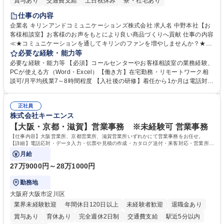
賞与あり
交通費支給
土日祝休み
寮・社宅あり
仕事の内容
企業名 キリンアンドコミュニケーションズ株式会社 求人名 中野本社【お
客様相談室】お客様のお声をもとにより良い商品づくりへ貢献 仕事の内容
≪★コミュニケーションを通してキリンのファンを増やしませんか？★≫
お客様のお声をより良い商品づくりに活かしていく上で、窓口となるお客
必要な経験・能力等
様相談室でのお仕事です。 日々お客様からいただくキリングループへのご
必要な経験・能力等 【必須】コールセンターやお客様相談室の業務経験、
意見を、企業活動に活かしています。お客様からの声に迅速かつ誠意をも
PCが使える方（Word・Excel）【働き方】在宅勤務・リモートワーク相
って対応、情報提供するとともにグループ内活動に反映しています。 【具
談可/月平均残業7～8時間程度 【入社後の研修】着任から1か月は電話対応
体的には】電話応対、メール、お手紙対応、ご指摘品調査報告書作成、有
のOJTを中心に実施し、電話対応に慣れた段階でメール・手紙のOJTを実
人チャットボット対応など。 【1日の対応件数】■電話：月間一人当たり
施する予定です。独り立ち以降もしっかりフォローする体制を整えていま
平均100件前後■メール・手紙：同上40件前後 募集職種 中野本社【お客様
正社員
すのでご安心ください。 【当社について】キリングループの広報機能を担
株式会社キーエンス
相談室】お客様のお声をもとにより良い商品づくりへ貢献
う会社として、お客様との出会いを大切にし、磨き上げたホスピタリティ
を込めてコミュニケーションをとりながら広報関連業務を行っておりま
【大阪・京都・滋賀】営業事務 ※未経験可 営業事務
す。 学歴・資格 学歴：大学院 大学 高専 短大 専修学校 高校 語学力： 資
【仕事内容】大阪営業所、京都営業所、滋賀営業所いずれかにて営業事務をお任せ。
格：
【詳細】電話応対・データ入力・伝票や見積の作成・カタログ送付・来客対応・営業所内
で発生する事務業務や業務改善をお任せ。
月給
27万9000円～28万1000円
勤務地
大阪府大阪市淀川区
業界未経験歓迎
年間休日120日以上
未経験者歓迎
退職金あり
賞与あり
育休あり
完全週休2日制
交通費支給
駅近5分以内