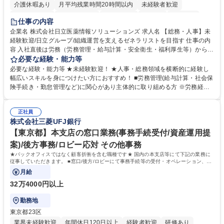
介護休暇あり
月平均残業時間20時間以内
未経験者歓迎
住宅手当あり
時短勤務あり
退職金あり
在宅OK
賞与あり
仕事の内容
育休あり
完全週休2日制
交通費支給
土日祝休み
寮・社宅あり
企業名 株式会社日立医薬情報ソリューションズ 求人名 【総務・人事】未
経験歓迎/日立グループ/組織運営を支えるゼネラリストを目指す 仕事の内
容 入社直後は労務（労務管理・給与計算・安全衛生・福利厚生等）からお
任せいたします。将来は総務・採用・教育業務へ守備範囲を広げ、組織運
必要な経験・能力等
営を支えるゼネラリストをめざせます。 ・初期業務：労働時間管理、給与
必要な経験・能力等 ★未経験歓迎！ ★人事・総務領域を横断的に経験し
計算、社会保険対応、福利厚生管理、安全衛生、健康経営推進等をお任せ
幅広いスキルを身につけたい方におすすめ！ ■労務管理(給与計算・社会保
します。ご経験に応じて、休職者管理など、幅広く経験を積んでいただき
険手続き・勤怠管理など)に関心があり主体的に取り組める方 ※労務経験
ます。 ・将来的な広がり：総務・採用・教育・税務対応・経営企画等。
者は早期にご活躍いただけます。 ■チームで仕事を推進できる方■将来は
★メンバーがマンツーマンで丁寧に教えるため、ご経験が浅くても安心！
マネジメント職として活躍したい 【尚可】■人事、労務、採用、教育業務
幅広く経験を積みたい意欲がある方に最適な環境です。 募集職種 【総
正社員
のご経験 ■労務管理（給与計算・社会保険手続き・勤怠管理など）の経験
株式会社三菱UFJ銀行
務・人事】未経験歓迎/日立グループ/組織運営を支えるゼネラリストを目
■衛生管理者の資格をお持ちの方 学歴・資格 学歴：大学院 大学 高専 短大
指す
専修学校 高校 語学力： 資格：
【東京都】本支店の窓口業務(事務手続受付/資産運用提
案)/後方事務/ロビー応対 その他事務
★バックオフィスではなく顧客折衝を含む職種です★ 国内の本支店等にて下記の業務に
従事していただきます。 ■窓口/後方/ロビーにて事務手続等の受付・オペレーション、お
客様対応
月給
32万4000円以上
勤務地
東京都23区
業界未経験歓迎
年間休日120日以上
経験者歓迎
研修あり