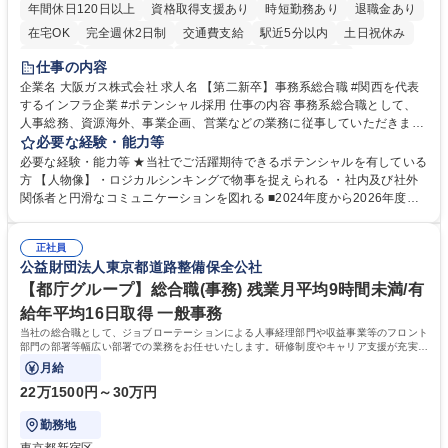
年間休日120日以上
資格取得支援あり
時短勤務あり
退職金あり
在宅OK
完全週休2日制
交通費支給
駅近5分以内
土日祝休み
服装自由
第二新卒歓迎
寮・社宅あり
食事補助あり
仕事の内容
企業名 大阪ガス株式会社 求人名 【第二新卒】事務系総合職 #関西を代表
するインフラ企業 #ポテンシャル採用 仕事の内容 事務系総合職として、
人事総務、資源海外、事業企画、営業などの業務に従事していただきま
す。 【業務内容の一例】■所属事業部の勤労業務 ■海外に関係する各種業
必要な経験・能力等
務 ■営業部門の企画スタッフ、ルート営業 【キャリアパス】入社後の配属
必要な経験・能力等 ★当社でご活躍期待できるポテンシャルを有している
ポジションで一定期間ご活躍頂いた後、本人の適性及び将来のキャリアを
方 【人物像】・ロジカルシンキングで物事を捉えられる ・社内及び社外
鑑みてジョブローテーションを行います。 【育成】OJTでの現場育成や研
関係者と円滑なコミュニケーションを図れる ■2024年度から2026年度ま
修カリキュラムを通じて、Daigasグループの業務で必要となる知識につい
での3ヵ年を対象とする「Daigasグループ中期経営計画2026」を策定しま
て学んでいただきます。 募集職種 【第二新卒】事務系総合職 #関西を代
した。https://www.osakagas.co.jp/company/press/pr2024/1777576_564
表するインフラ企業 #ポテンシャル採用
正社員
72.html ■エネルギーセキュリティの不安定化や気候変動による自然災害の
公益財団法人東京都道路整備保全公社
甚大化など、これまで以上に社会課題解決の重要性が高まっています。
「未来の日常」の創造に向けて持続可能な社会の実現に貢献してまいりま
【都庁グループ】総合職(事務) 残業月平均9時間未満/有
す。 学歴・資格 学歴：大学院 大学 語学力： 資格：
給年平均16日取得 一般事務
当社の総合職として、ジョブローテーションによる人事経理部門や収益事業等のフロント
部門の部署等幅広い部署での業務をお任せいたします。研修制度やキャリア支援が充実し
ております！ ※下記業務詳細
月給
22万1500円～30万円
勤務地