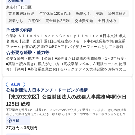
勤務地
東京都千代田区
業界未経験歓迎
年間休日120日以上
転勤なし
英語
経験者歓迎
残業なし
在宅OK
完全週休2日制
交通費支給
土日祝休み
仕事の内容
企業名 ＳＴＪＡｄｖｉｓｏｒｓＧｒｏｕｐＬｉｍｉｔｅｄ日本支社 求人
名 東京【経理・総務】週1日出社程度のリモート中心/残業基本無/独立系
ファーム 仕事の内容 独立系ECMアドバイザリーファームとして上場前後
の資本市場戦略を設計する当社にて経理・総務をお任せします。基礎的な
必要な経験・能力等
バックオフィス業務からスタートし組織を支える専任担当として広く活躍
必要な経験・能力等 【必須】■経理または総務の実務経験（1～3年程度）
できる環境です。 ■日常経理、月次および年次決算サポート業務 ■本国
■英語の読み書きに抵抗がない方（高校卒業レベル。AI翻訳ツールの使用
（グローバル）との英文メール対応（AI翻訳ツール等を使用しての対応で
可）【尚可】■外資系企業におけるバックオフィス実務経験をお持ちの方
問題ございません） ■オフィス環境整備、郵便物の発送・受取等の総務業
【必須・尚可要件】簿記などの特別な資格や、TOEIC等のスコアは求めて
務全般 ■その他バックオフィス関連サポート ※ご経験に合わせて無理なく
おりません。日々の事務処理を丁寧かつ正確に行える方を歓迎します。
業務をお任せします。残業も基本的には発生せず、ご自身のペースで業務
正社員
【働き方について】現在は週4日程度の在宅勤務を実施しており、ワーク
公益財団法人日本アンチ・ドーピング機構
を進めやすく定着率の高い環境です。 募集職種 東京【経理・総務】週1日
ライフバランスを重視する方に最適な環境です（フルリモートも面接で相
出社程度のリモート中心/残業基本無/独立系ファーム
談可）。【求める人物像】幅広いバックオフィス業務に柔軟に対応でき、
【東京/文京区】公益財団法人の総務人事業務/年間休日
社内外と円滑にコミュニケーションを取りながら業務を推進できる方 学
125日 総務
歴・資格 学歴：大学院 大学 高専 短大 専修学校 高校 語学力： 資格：
下記業務を部長1名、課長1名、メンバー2名で分担して遂行しています。 はじめは担当
者として業務を覚えていただき、ゆくゆくはリーダーやマネージャーポジションとして活
躍いただくことを期待しています。
月給
27万円～35万円