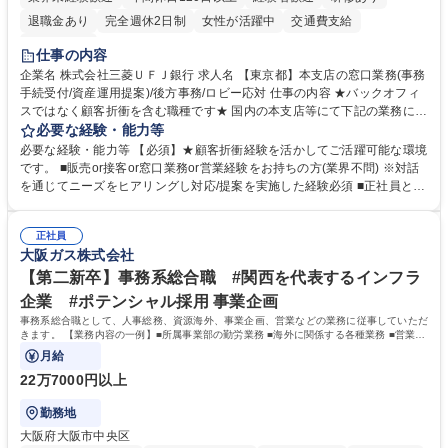
退職金あり
完全週休2日制
女性が活躍中
交通費支給
土日祝休み
仕事の内容
企業名 株式会社三菱ＵＦＪ銀行 求人名 【東京都】本支店の窓口業務(事務
手続受付/資産運用提案)/後方事務/ロビー応対 仕事の内容 ★バックオフィ
スではなく顧客折衝を含む職種です★ 国内の本支店等にて下記の業務に従
事していただきます。 ■窓口/後方/ロビーにて事務手続等の受付・オペレ
必要な経験・能力等
ーション、お客様対応 ■窓口にて、ご来店された個人のお客様に対して金
必要な経験・能力等 【必須】★顧客折衝経験を活かしてご活躍可能な環境
融商品のご提案 ■効率的な事務運用の検討・構築等 ≪業務紹介：ご応募前
です。 ■販売or接客or窓口業務or営業経験をお持ちの方(業界不問) ※対話
に必ずご覧ください≫ ※記事 https://www.mysite.bk.mufg.jp/career/circle/
を通じてニーズをヒアリングし対応/提案を実施した経験必須 ■正社員とし
article17/ ※動画 https://youtu.be/H-S7HaJqqbg 募集職種 【東京都】本支
ての就業経験1年以上 【歓迎】■金融業界での就業経験■銀行での預金為替
店の窓口業務(事務手続受付/資産運用提案)/後方事務/ロビー応対
事務経験 ■金融商品の提案・販売経験 ≪魅力≫研修やOJT環境が整ってい
正社員
るので安心して入行いただけます。 幅広いキャリアの選択肢があり、公募
大阪ガス株式会社
や社内副業等を活用し、 一人ひとりが挑戦できるカルチャーが浸透してい
ます。 学歴・資格 学歴：大学院 大学 高専 短大 専修学校 高校 語学力：
【第二新卒】事務系総合職 #関西を代表するインフラ
資格：
企業 #ポテンシャル採用 事業企画
事務系総合職として、人事総務、資源海外、事業企画、営業などの業務に従事していただ
きます。 【業務内容の一例】■所属事業部の勤労業務 ■海外に関係する各種業務 ■営業部
門の企画スタッフ、ルート営業
月給
22万7000円以上
勤務地
大阪府大阪市中央区