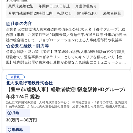
東京都新宿区
業界未経験歓迎
年間休日120日以上
介護休暇あり
月平均残業時間20時間以内
転勤なし
住宅手当あり
経験者歓迎
研修あり
退職金あり
賞与あり
完全週休2日制
交通費支給
仕事の内容
駅近5分以内
資格取得手当あり
食事補助あり
企業名 公益財団法人東京都道路整備保全公社 求人名 【都庁グループ】総
合職（事務）◇残業月平均9時間未満／有給年平均16日取得 仕事の内容 当
社の総合職として、ジョブローテーションによる人事経理部門や収益事業
等のフロント部門の部署等幅広い部署での業務をお任せいたします。研修
必要な経験・能力等
制度やキャリア支援が充実しております！ ※下記業務詳細 【業務詳細】■
必要な経験・能力等 【歓迎】営業経験or総務/人事/経理経験or官公庁職員
管理部門：広報、人事、経理など当公社の運営に係る管理業務 ■収益部
経験者で、道路事業のゼネラリストとしてのキャリアを積みたい方【社
門：駐車場の新規開拓、管理運営、新宿駅西口広場の「イベントコーナ
風】社内関係部署や東京都と連携が必要なため綿密にコミュニケーション
ー」などの管理運営 ■道路部門：整備の急がれる骨格幹線道路や木造住宅
を図っています。 【業務の魅力】■幅広く携われる：総合職（事務）で
密集地域の特定整備路線の用地取得、道路に関する普及啓発事業、都内の
は、駐車場の管理運営や道路用地の取得、公益財団法人の中枢を担う管理
道路施設や道路工事現場の見学ツアー事業 ※入社後は上記いずれかの部門
正社員
部門など多岐に渡る業務を経験できます。 ■様々なプロジェクト：駐車場
北大阪急行電鉄株式会社
へ配属。※業務内容変更の範囲：会社の定める業務 募集職種 【都庁グル
事業の他、新宿駅西口広場内に設置された照明を兼ねた広告「ブライトサ
ープ】総合職（事務）◇残業月平均9時間未満／有給年平均16日取得
イン」の管理運営を行うなど、事業収益を生み出す活動を積極的に行って
【豊中市/総務人事】経験者歓迎!/阪急阪神HDグループ/
います。 学歴・資格 学歴：大学院 大学 高専 短大 専修学校 高校 語学力：
年休124日 総務
資格：
当社にて採用関係業務、人材育成業務を中心に、中期経営計画・予算等の管理、設備投資
計画等の策定、さらに社内の重要会議の運営等、経営の根幹となる幅広い総務人事業務全
般を担当していただきます。
月給
30万円～38万円
勤務地