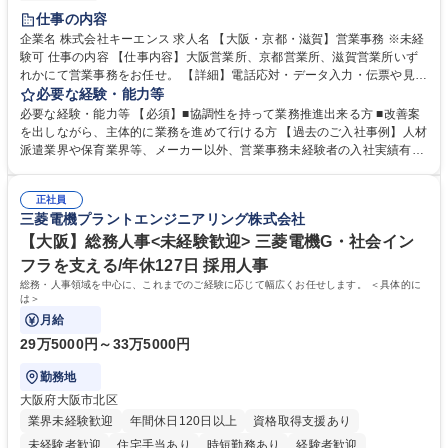
土日祝休み
仕事の内容
企業名 株式会社キーエンス 求人名 【大阪・京都・滋賀】営業事務 ※未経
験可 仕事の内容 【仕事内容】大阪営業所、京都営業所、滋賀営業所いず
れかにて営業事務をお任せ。 【詳細】電話応対・データ入力・伝票や見積
の作成・カタログ送付・来客対応・営業所内で発生する事務業務や業務改
必要な経験・能力等
善をお任せ。 【教育制度】ご入社後、育成担当とペアになりながらOJTに
必要な経験・能力等 【必須】■協調性を持って業務推進出来る方 ■改善案
て業務を覚えていただくことが可能です。業務システムがきちんと構築さ
を出しながら、主体的に業務を進めて行ける方 【過去のご入社事例】人材
れているため、スムーズに仕事に慣れることができる環境です。また、
派遣業界や保育業界等、メーカー以外、営業事務未経験者の入社実績有
「チームで成果を出す文化」があり、良いやり方を積極的に共有しながら
【当社の事務職について】単なる事務ではなく主体性を発揮したサポート
常に改善を目指す風土のため、安心して業務に取り組んでいただけます。
により、キーエンスの付加価値向上に貢献します。ベースの定型業務に加
募集職種 【大阪・京都・滋賀】営業事務 ※未経験可
正社員
えて、お客様や社員の状況に合わせ、能動的なサポート、改善の動きも期
三菱電機プラントエンジニアリング株式会社
待され。組織を支えるスペシャリストとして、チームに貢献し、結果的に
社員から頼られる存在になることができます。平均19:30の退勤以降の業
【大阪】総務人事<未経験歓迎> 三菱電機G・社会イン
務の持ち帰りも禁止されており、メリハリのある働き方となります。 学
フラを支える/年休127日 採用人事
歴・資格 学歴：大学院 大学 高専 短大 語学力： 資格：
総務・人事領域を中心に、これまでのご経験に応じて幅広くお任せします。 ＜具体的に
は＞
月給
29万5000円～33万5000円
勤務地
大阪府大阪市北区
業界未経験歓迎
年間休日120日以上
資格取得支援あり
未経験者歓迎
住宅手当あり
時短勤務あり
経験者歓迎