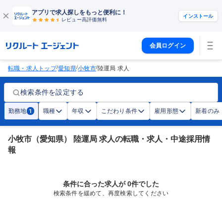
アプリで求人探しをもっと便利に！
インストール
レビュー高評価
無料
会員ログイン
/
/
/
転職・求人トップ
愛知県
小牧市
陸運局 求人
検索条件を設定する
勤務地
職種
年収
こだわり条件
雇用形態
新着のみ
1
小牧市（愛知県） 陸運局 求人の転職・求人・中途採用情
報
条件に合った求人が 0件でした
検索条件を緩めて、再度検索してください