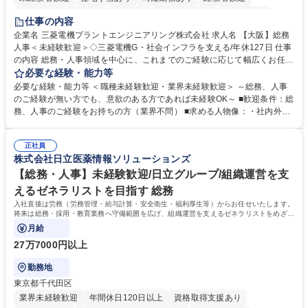
退職金あり
在宅OK
賞与あり
完全週休2日制
交通費支給
仕事の内容
駅近5分以内
土日祝休み
服装自由
寮・社宅あり
食事補助あり
企業名 三菱電機プラントエンジニアリング株式会社 求人名 【大阪】総務
人事＜未経験歓迎＞◇三菱電機G・社会インフラを支える/年休127日 仕事
の内容 総務・人事領域を中心に、これまでのご経験に応じて幅広くお任せ
します。 ＜具体的には＞ ・総務/人事労務（給与・社保・勤怠管理など）
必要な経験・能力等
・採用・教育研修 ・福利厚生運用 など ※基本的には事務所勤務ですが、
必要な経験・能力等 ＜職種未経験歓迎・業界未経験歓迎＞ ～総務、人事
採用や教育等の業務内容により、関西圏以外への日帰り・宿泊を伴う国内
のご経験が無い方でも、意欲のある方であれば未経験OK～ ■歓迎条件：総
出張もございます。 ※担当業務を持ちつつ、お互いに助け合いながら、総
務、人事のご経験をお持ちの方（業界不問） ■求める人物像：・社内外の
務部という組織として協力しながら進める体制です。 募集職種 【大阪】
関係各部門との調整を率先して行い、業務を円滑に遂行できる協調性やコ
総務人事＜未経験歓迎＞◇三菱電機G・社会インフラを支える/年休127日
ミュニケーション能力を持っている方 ・人事総務領域に興味がありゼネラ
正社員
リスト志向をお持ちの方 学歴・資格 学歴：大学院 大学 語学力： 資格：
株式会社日立医薬情報ソリューションズ
【総務・人事】未経験歓迎/日立グループ/組織運営を支
えるゼネラリストを目指す 総務
入社直後は労務（労務管理・給与計算・安全衛生・福利厚生等）からお任せいたします。
将来は総務・採用・教育業務へ守備範囲を広げ、組織運営を支えるゼネラリストをめざせ
ます。
月給
27万7000円以上
勤務地
東京都千代田区
業界未経験歓迎
年間休日120日以上
資格取得支援あり