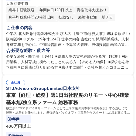
大阪府豊中市
業界未経験歓迎
年間休日120日以上
資格取得支援あり
月平均残業時間20時間以内
転勤なし
経験者歓迎
駅ナカ
退職金あり
完全週休2日制
交通費支給
駅近5分以内
仕事の内容
土日祝休み
服装自由
昼食補助あり
食事補助あり
企業名 北大阪急行電鉄株式会社 求人名 【豊中市/総務人事】経験者歓迎！/
阪急阪神HDグループ/年休124日 仕事の内容 当社にて採用関係業務、人材
育成業務を中心に、中期経営計画・予算等の管理、設備投資計画等の策
定、さらに社内の重要会議の運営等、経営の根幹となる幅広い総務人事業
必要な経験・能力等
務全般を担当していただきます。 【主な業務内容】 ■採用関係業務および
必要な経験・能力等 【必須】■総務人事の実務経験がある方 【歓迎】■採
人材育成(社員研修)業務の推進 ■中期経営計画および予算等の管理 ■設備
用業務、人材育成に携わったことのある方 【求める人物像】 ■探求心を持
投資計画等の策定 ■社内の重要会議の運営 ■その他総務人事業務全般 【入
ち前向きに業務に取り組める方 ■臆せずに部門・会社を超えたコミュニケ
社後】入社後は採用や育成をメインに担当し将来的には経営根幹に関わる
ーションの取れる方 ■自分で考えて行動のできる方 ■第二の創業期を迎え
総務人事業務全般へ幅広く従事していただきます。 募集職種 【豊中市/総
る当社で組織の次代を担うネクスト人材として長期的に成長したい方 ■周
務人事】経験者歓迎！/阪急阪神HDグループ/年休124日
正社員
囲のメンバーと協調しつつ主体性を持って能動的に業務を推進できる方 学
STJAdvisorsGroupLimited日本支社
歴・資格 学歴：大学院 大学 高専 短大 専修学校 高校 語学力： 資格：
東京【経理・総務】週1日出社程度のリモート中心/残業
基本無/独立系ファーム 総務事務
独立系ECMアドバイザリーファームとして上場前後の資本市場戦略を設計する当社にて
経理・総務をお任せします。基礎的なバックオフィス業務からスタートし組織を支える専
任担当として広く活躍できる環境です。
年俸
400万円以上