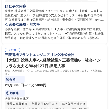
住宅手当あり
時短勤務あり
退職金あり
在宅OK
賞与あり
仕事の内容
育休あり
完全週休2日制
交通費支給
土日祝休み
寮・社宅あり
企業名 株式会社日立医薬情報ソリューションズ 求人名 【総務・人事】未
経験歓迎/日立グループ/組織運営を支えるゼネラリストを目指す 仕事の内
容 入社直後は労務（労務管理・給与計算・安全衛生・福利厚生等）からお
任せいたします。将来は総務・採用・教育業務へ守備範囲を広げ、組織運
必要な経験・能力等
営を支えるゼネラリストをめざせます。 ・初期業務：労働時間管理、給与
必要な経験・能力等 ★未経験歓迎！ ★人事・総務領域を横断的に経験し
計算、社会保険対応、福利厚生管理、安全衛生、健康経営推進等をお任せ
幅広いスキルを身につけたい方におすすめ！ ■労務管理(給与計算・社会保
します。ご経験に応じて、休職者管理など、幅広く経験を積んでいただき
険手続き・勤怠管理など)に関心があり主体的に取り組める方 ※労務経験
ます。 ・将来的な広がり：総務・採用・教育・税務対応・経営企画等。
者は早期にご活躍いただけます。 ■チームで仕事を推進できる方■将来は
★メンバーがマンツーマンで丁寧に教えるため、ご経験が浅くても安心！
マネジメント職として活躍したい 【尚可】■人事、労務、採用、教育業務
幅広く経験を積みたい意欲がある方に最適な環境です。 募集職種 【総
正社員
のご経験 ■労務管理（給与計算・社会保険手続き・勤怠管理など）の経験
三菱電機プラントエンジニアリング株式会社
務・人事】未経験歓迎/日立グループ/組織運営を支えるゼネラリストを目
■衛生管理者の資格をお持ちの方 学歴・資格 学歴：大学院 大学 高専 短大
指す
専修学校 高校 語学力： 資格：
【大阪】総務人事<未経験歓迎> 三菱電機G・社会イン
フラを支える/年休127日 採用人事
総務・人事領域を中心に、これまでのご経験に応じて幅広くお任せします。 ＜具体的に
は＞
月給
29万5000円～33万5000円
勤務地
大阪府大阪市北区
業界未経験歓迎
年間休日120日以上
資格取得支援あり