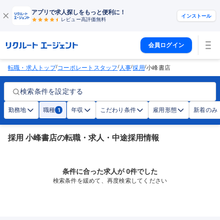
アプリで求人探しをもっと便利に！
インストール
レビュー高評価
無料
会員ログイン
/
/
/
/
転職・求人トップ
コーポレートスタッフ
人事
採用
小峰書店
検索条件を設定する
勤務地
職種
年収
こだわり条件
雇用形態
新着のみ
1
採用 小峰書店の転職・求人・中途採用情報
条件に合った求人が 0件でした
検索条件を緩めて、再度検索してください