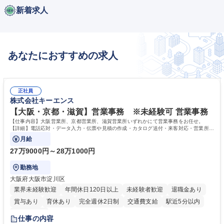
新着求人
あなたにおすすめの求人
正社員
株式会社キーエンス
【大阪・京都・滋賀】営業事務 ※未経験可 営業事務
【仕事内容】大阪営業所、京都営業所、滋賀営業所いずれかにて営業事務をお任せ。
【詳細】電話応対・データ入力・伝票や見積の作成・カタログ送付・来客対応・営業所内
で発生する事務業務や業務改善をお任せ。
月給
27万9000円～28万1000円
勤務地
大阪府大阪市淀川区
業界未経験歓迎
年間休日120日以上
未経験者歓迎
退職金あり
賞与あり
育休あり
完全週休2日制
交通費支給
駅近5分以内
土日祝休み
仕事の内容