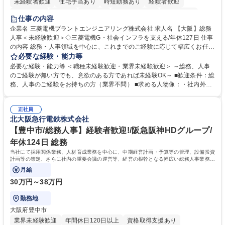
未経験者歓迎
住宅手当あり
時短勤務あり
経験者歓迎
退職金あり
在宅OK
賞与あり
完全週休2日制
交通費支給
仕事の内容
駅近5分以内
土日祝休み
服装自由
寮・社宅あり
食事補助あり
企業名 三菱電機プラントエンジニアリング株式会社 求人名 【大阪】総務
人事＜未経験歓迎＞◇三菱電機G・社会インフラを支える/年休127日 仕事
の内容 総務・人事領域を中心に、これまでのご経験に応じて幅広くお任せ
します。 ＜具体的には＞ ・総務/人事労務（給与・社保・勤怠管理など）
必要な経験・能力等
・採用・教育研修 ・福利厚生運用 など ※基本的には事務所勤務ですが、
必要な経験・能力等 ＜職種未経験歓迎・業界未経験歓迎＞ ～総務、人事
採用や教育等の業務内容により、関西圏以外への日帰り・宿泊を伴う国内
のご経験が無い方でも、意欲のある方であれば未経験OK～ ■歓迎条件：総
出張もございます。 ※担当業務を持ちつつ、お互いに助け合いながら、総
務、人事のご経験をお持ちの方（業界不問） ■求める人物像：・社内外の
務部という組織として協力しながら進める体制です。 募集職種 【大阪】
関係各部門との調整を率先して行い、業務を円滑に遂行できる協調性やコ
総務人事＜未経験歓迎＞◇三菱電機G・社会インフラを支える/年休127日
ミュニケーション能力を持っている方 ・人事総務領域に興味がありゼネラ
正社員
リスト志向をお持ちの方 学歴・資格 学歴：大学院 大学 語学力： 資格：
北大阪急行電鉄株式会社
【豊中市/総務人事】経験者歓迎!/阪急阪神HDグループ/
年休124日 総務
当社にて採用関係業務、人材育成業務を中心に、中期経営計画・予算等の管理、設備投資
計画等の策定、さらに社内の重要会議の運営等、経営の根幹となる幅広い総務人事業務全
般を担当していただきます。
月給
30万円～38万円
勤務地
大阪府豊中市
業界未経験歓迎
年間休日120日以上
資格取得支援あり