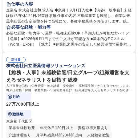
育休あり
完全週休2日制
交通費支給
土日祝休み
仕事の内容
企業名 株式会社山和 求人名 ◆急募｜9月1日入社◆【渋谷/一般事務】未経
験歓迎/年休124日/残業ほぼ無 仕事の内容 不動産事業を展開し、創業以来
黒字経営の安定基盤を持つ当社にて、各種事務業務をお任せします。残業
がほぼ発生せず、連続した日程の有給取得が可能なため、WLBを整えたい
必要な経験・能力等
方にお勧めの環境です！ 入社後はOJTを通じて丁寧に研修を行いますの
必要な経験・能力等 ＼業界・職種未経験OK！早期入社が可能な方へ！／
で、事務未経験の方でも安心して臨むことができます。 【業務詳細】■電
【必須】■2026年9月1日までのご入社が可能な方 ■基本的なPCスキル
話・来客対応 ■物件の鍵や社内の備品管理 ■データ入力や書類作成 ■契約
（Word・Excel） 【魅力】 ■創業以来黒字の安定した経営基盤で長期的に
書などのファイリング ■郵送物の仕訳・発送 など 募集職種 ◆急募｜9月1
安心して働ける環境 ■残業ほぼなしで働きやすさ抜群、プライベートとの
日入社◆【渋谷/一般事務】未経験歓迎/年休124日/残業ほぼ無
両立が可能 ■有給取得を積極的に推奨、年間10日程度の取得実績 ■1ヶ月
正社員
のOJTで業務を習得可能、未経験でもしっかりサポート 学歴・資格 学
株式会社日立医薬情報ソリューションズ
歴：大学院 大学 高専 短大 語学力： 資格：
【総務・人事】未経験歓迎/日立グループ/組織運営を支
えるゼネラリストを目指す 総務
入社直後は労務（労務管理・給与計算・安全衛生・福利厚生等）からお任せいたします。
将来は総務・採用・教育業務へ守備範囲を広げ、組織運営を支えるゼネラリストをめざせ
ます。
月給
27万7000円以上
勤務地
東京都千代田区
業界未経験歓迎
年間休日120日以上
資格取得支援あり
介護休暇あり
月平均残業時間20時間以内
未経験者歓迎