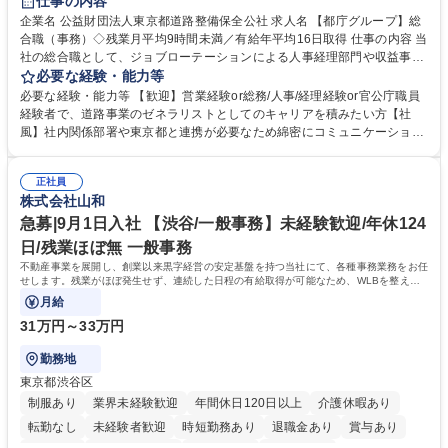
仕事の内容
駅近5分以内
資格取得手当あり
食事補助あり
企業名 公益財団法人東京都道路整備保全公社 求人名 【都庁グループ】総
合職（事務）◇残業月平均9時間未満／有給年平均16日取得 仕事の内容 当
社の総合職として、ジョブローテーションによる人事経理部門や収益事業
等のフロント部門の部署等幅広い部署での業務をお任せいたします。研修
必要な経験・能力等
制度やキャリア支援が充実しております！ ※下記業務詳細 【業務詳細】■
必要な経験・能力等 【歓迎】営業経験or総務/人事/経理経験or官公庁職員
管理部門：広報、人事、経理など当公社の運営に係る管理業務 ■収益部
経験者で、道路事業のゼネラリストとしてのキャリアを積みたい方【社
門：駐車場の新規開拓、管理運営、新宿駅西口広場の「イベントコーナ
風】社内関係部署や東京都と連携が必要なため綿密にコミュニケーション
ー」などの管理運営 ■道路部門：整備の急がれる骨格幹線道路や木造住宅
を図っています。 【業務の魅力】■幅広く携われる：総合職（事務）で
密集地域の特定整備路線の用地取得、道路に関する普及啓発事業、都内の
は、駐車場の管理運営や道路用地の取得、公益財団法人の中枢を担う管理
道路施設や道路工事現場の見学ツアー事業 ※入社後は上記いずれかの部門
正社員
部門など多岐に渡る業務を経験できます。 ■様々なプロジェクト：駐車場
株式会社山和
へ配属。※業務内容変更の範囲：会社の定める業務 募集職種 【都庁グル
事業の他、新宿駅西口広場内に設置された照明を兼ねた広告「ブライトサ
ープ】総合職（事務）◇残業月平均9時間未満／有給年平均16日取得
イン」の管理運営を行うなど、事業収益を生み出す活動を積極的に行って
急募|9月1日入社 【渋谷/一般事務】未経験歓迎/年休124
います。 学歴・資格 学歴：大学院 大学 高専 短大 専修学校 高校 語学力：
日/残業ほぼ無 一般事務
資格：
不動産事業を展開し、創業以来黒字経営の安定基盤を持つ当社にて、各種事務業務をお任
せします。残業がほぼ発生せず、連続した日程の有給取得が可能なため、WLBを整えた
い方にお勧めの環境です！
月給
31万円～33万円
勤務地
東京都渋谷区
制服あり
業界未経験歓迎
年間休日120日以上
介護休暇あり
転勤なし
未経験者歓迎
時短勤務あり
退職金あり
賞与あり