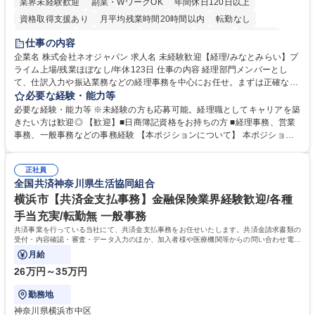
業界未経験歓迎
副業・WワークOK
年間休日120日以上
資格取得支援あり
月平均残業時間20時間以内
転勤なし
未経験者歓迎
時短勤務あり
退職金あり
在宅OK
賞与あり
仕事の内容
完全週休2日制
交通費支給
駅近5分以内
土日祝休み
服装自由
企業名 株式会社ネオジャパン 求人名 未経験歓迎【経理/みなとみらい】プ
ライム上場/残業ほぼなし/年休123日 仕事の内容 経理部門メンバーとし
寮・社宅あり
て、仕訳入力や振込業務などの経理事務を中心にお任せ。まずは正確な入
力・確認業務からスタートし、既存メンバーと一緒に業務を進めながら段
必要な経験・能力等
階的に経理知識を身につけていただきます。 【具体的には】 ■社内稟議に
必要な経験・能力等 ※未経験の方も応募可能。経理職としてキャリアを築
基づく仕訳入力 ■月末の振込業務 ■明細作成 ■伝票処理、記帳業務 ■既存
きたい方は歓迎◎ 【歓迎】■日商簿記資格をお持ちの方 ■経理事務、営業
メンバーの業務サポート 【将来的には】 ■月次決算補助 ■四半期・年次決
事務、一般事務などの事務経験 【本ポジションについて】 本ポジション
算補助 ■有価証券報告書など開示資料作成補助 ■海外子会社を含む連結決
の魅力は、プライム上場企業の経理部門で、未経験から経理キャリアをス
算補助 ※3～5年程度を目安に、徐々に決算業務へ業務範囲を広げていく
タートできる点です。まずは仕訳入力や振込業務など基礎的な業務から担
想定です。 募集職種 未経験歓迎【経理/みなとみらい】プライム上場/残業
正社員
当し、3～5年をかけて月次決算・四半期決算・開示資料作成補助などへス
全国共済神奈川県生活協同組合
ほぼなし/年休123日
テップアップできます。また、残業は通常月ほぼなく、決算月でも10時間
未満のため、無理なく経理として専門性を身につけられる環境です。 学
横浜市【共済金支払事務】金融保険業界経験歓迎/各種
歴・資格 学歴：大学院 大学 高専 短大 専修学校 高校 語学力： 資格：日商
手当充実/転勤無 一般事務
簿記検定1級 日商簿記検定2級
共済事業を行っている当社にて、共済金支払事務をお任せいたします。共済金請求書類の
受付・内容確認・審査・データ入力のほか、加入者様や医療機関等からの問い合わせ電話
対応や書類発送等を担当します。
月給
26万円～35万円
勤務地
神奈川県横浜市中区