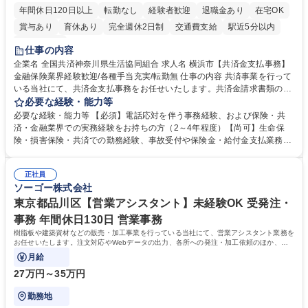
年間休日120日以上
転勤なし
経験者歓迎
退職金あり
在宅OK
賞与あり
育休あり
完全週休2日制
交通費支給
駅近5分以内
土日祝休み
仕事の内容
企業名 全国共済神奈川県生活協同組合 求人名 横浜市【共済金支払事務】
金融保険業界経験歓迎/各種手当充実/転勤無 仕事の内容 共済事業を行って
いる当社にて、共済金支払事務をお任せいたします。共済金請求書類の受
付・内容確認・審査・データ入力のほか、加入者様や医療機関等からの問
必要な経験・能力等
い合わせ電話対応や書類発送等を担当します。 ■共済金請求書類の受付、
必要な経験・能力等 【必須】電話応対を伴う事務経験、および保険・共
内容確認、および共済金支払に関する審査・事務処理業務全般を担当 ■専
済・金融業界での実務経験をお持ちの方（2～4年程度）【尚可】生命保
用システムへのデータ入力、各種必要書類の作成・発送作業 ■加入者様や
険・損害保険・共済での勤務経験、事故受付や保険金・給付金支払業務経
医療機関等からの各種問い合わせに対する丁寧かつ迅速な電話応対 ■現場
験がある方 【求める人物像】■相手の立場に立った丁寧な対応ができる方
調査の対応および業務プロセスの改善活動 【業務内容の変更範囲】当社の
■チームワークを大切にし、素直に学べる方★外勤の保険営業から内勤事
指定する業務 募集職種 横浜市【共済金支払事務】金融保険業界経験歓迎/
正社員
務へのキャリアチェンジ希望者も大歓迎です！ 学歴・資格 学歴：大学院
ソーゴー株式会社
各種手当充実/転勤無
大学 高専 短大 専修学校 高校 語学力： 資格：
東京都品川区【営業アシスタント】未経験OK 受発注・
事務 年間休日130日 営業事務
樹脂板や建築資材などの販売・加工事業を行っている当社にて、営業アシスタント業務を
お任せいたします。注文対応やWebデータの出力、各所への発注・加工依頼のほか、電
話・メール対応等の事務業務を担当します。
月給
27万円～35万円
勤務地