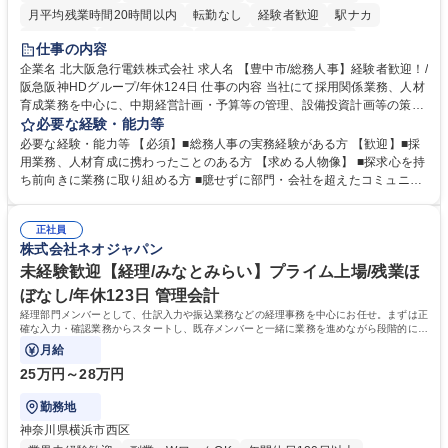
月平均残業時間20時間以内
転勤なし
経験者歓迎
駅ナカ
退職金あり
完全週休2日制
交通費支給
駅近5分以内
仕事の内容
土日祝休み
服装自由
昼食補助あり
食事補助あり
企業名 北大阪急行電鉄株式会社 求人名 【豊中市/総務人事】経験者歓迎！/
阪急阪神HDグループ/年休124日 仕事の内容 当社にて採用関係業務、人材
育成業務を中心に、中期経営計画・予算等の管理、設備投資計画等の策
定、さらに社内の重要会議の運営等、経営の根幹となる幅広い総務人事業
必要な経験・能力等
務全般を担当していただきます。 【主な業務内容】 ■採用関係業務および
必要な経験・能力等 【必須】■総務人事の実務経験がある方 【歓迎】■採
人材育成(社員研修)業務の推進 ■中期経営計画および予算等の管理 ■設備
用業務、人材育成に携わったことのある方 【求める人物像】 ■探求心を持
投資計画等の策定 ■社内の重要会議の運営 ■その他総務人事業務全般 【入
ち前向きに業務に取り組める方 ■臆せずに部門・会社を超えたコミュニケ
社後】入社後は採用や育成をメインに担当し将来的には経営根幹に関わる
ーションの取れる方 ■自分で考えて行動のできる方 ■第二の創業期を迎え
総務人事業務全般へ幅広く従事していただきます。 募集職種 【豊中市/総
る当社で組織の次代を担うネクスト人材として長期的に成長したい方 ■周
務人事】経験者歓迎！/阪急阪神HDグループ/年休124日
正社員
囲のメンバーと協調しつつ主体性を持って能動的に業務を推進できる方 学
株式会社ネオジャパン
歴・資格 学歴：大学院 大学 高専 短大 専修学校 高校 語学力： 資格：
未経験歓迎【経理/みなとみらい】プライム上場/残業ほ
ぼなし/年休123日 管理会計
経理部門メンバーとして、仕訳入力や振込業務などの経理事務を中心にお任せ。まずは正
確な入力・確認業務からスタートし、既存メンバーと一緒に業務を進めながら段階的に経
理知識を身につけていただきます。
月給
25万円～28万円
勤務地
神奈川県横浜市西区