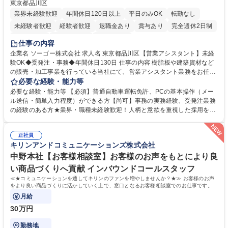
東京都品川区
業界未経験歓迎
年間休日120日以上
平日のみOK
転勤なし
未経験者歓迎
経験者歓迎
退職金あり
賞与あり
完全週休2日制
交通費支給
駅近5分以内
土日祝休み
仕事の内容
企業名 ソーゴー株式会社 求人名 東京都品川区【営業アシスタント】未経
験OK◆受発注・事務◆年間休日130日 仕事の内容 樹脂板や建築資材など
の販売・加工事業を行っている当社にて、営業アシスタント業務をお任せ
いたします。注文対応やWebデータの出力、各所への発注・加工依頼のほ
必要な経験・能力等
か、電話・メール対応等の事務業務を担当します。 ■受注・発注業務：FA
必要な経験・能力等 【必須】普通自動車運転免許、PCの基本操作（メー
Xによる注文対応、Web発注データのプリントアウト、各仕入先・協力会
ル送信・簡単入力程度）ができる方【尚可】事務の実務経験、受発注業務
社への発注および加工依頼等 ■納品書・請求書の作成および発送手配 ■商
の経験のある方★業界・職種未経験歓迎！人柄と意欲を重視した採用を行
品手配・在庫確認・納期調整 ■電話・メールでの問い合わせ対応および付
っています。 【要件】未経験歓迎！未経験からスタートして長く勤務する
随する事務全般 ※高度なPCスキルは不要です。【業務内容の変更範囲】
社員が多数在籍しています。 【求める人物像】納期優先の業界のため状況
当社の指定する業務 募集職種 東京都品川区【営業アシスタント】未経験O
正社員
変化に臨機応変かつ柔軟に対応できる方、約束を守り正確に作業を進めら
キリンアンドコミュニケーションズ株式会社
K◆受発注・事務◆年間休日130日
れる方を求めています。高度なPCスキルや関数知識は一切不要です。丁
寧な指導体制が整っているため、安心してお仕事をスタートしていただけ
中野本社【お客様相談室】お客様のお声をもとにより良
ます。 学歴・資格 学歴：大学院 大学 高専 短大 専修学校 高校 語学力：
い商品づくりへ貢献 インバウンドコールスタッフ
資格：
≪★コミュニケーションを通してキリンのファンを増やしませんか？★≫ お客様のお声
をより良い商品づくりに活かしていく上で、窓口となるお客様相談室でのお仕事です。
月給
30万円
勤務地