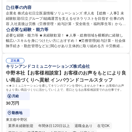
住宅手当あり
時短勤務あり
退職金あり
在宅OK
賞与あり
仕事の内容
育休あり
完全週休2日制
交通費支給
土日祝休み
寮・社宅あり
企業名 株式会社日立医薬情報ソリューションズ 求人名 【総務・人事】未
経験歓迎/日立グループ/組織運営を支えるゼネラリストを目指す 仕事の内
容 入社直後は労務（労務管理・給与計算・安全衛生・福利厚生等）からお
任せいたします。将来は総務・採用・教育業務へ守備範囲を広げ、組織運
必要な経験・能力等
営を支えるゼネラリストをめざせます。 ・初期業務：労働時間管理、給与
必要な経験・能力等 ★未経験歓迎！ ★人事・総務領域を横断的に経験し
計算、社会保険対応、福利厚生管理、安全衛生、健康経営推進等をお任せ
幅広いスキルを身につけたい方におすすめ！ ■労務管理(給与計算・社会保
します。ご経験に応じて、休職者管理など、幅広く経験を積んでいただき
険手続き・勤怠管理など)に関心があり主体的に取り組める方 ※労務経験
ます。 ・将来的な広がり：総務・採用・教育・税務対応・経営企画等。
者は早期にご活躍いただけます。 ■チームで仕事を推進できる方■将来は
★メンバーがマンツーマンで丁寧に教えるため、ご経験が浅くても安心！
マネジメント職として活躍したい 【尚可】■人事、労務、採用、教育業務
幅広く経験を積みたい意欲がある方に最適な環境です。 募集職種 【総
正社員
のご経験 ■労務管理（給与計算・社会保険手続き・勤怠管理など）の経験
キリンアンドコミュニケーションズ株式会社
務・人事】未経験歓迎/日立グループ/組織運営を支えるゼネラリストを目
■衛生管理者の資格をお持ちの方 学歴・資格 学歴：大学院 大学 高専 短大
指す
専修学校 高校 語学力： 資格：
中野本社【お客様相談室】お客様のお声をもとにより良
い商品づくりへ貢献 インバウンドコールスタッフ
≪★コミュニケーションを通してキリンのファンを増やしませんか？★≫ お客様のお声
をより良い商品づくりに活かしていく上で、窓口となるお客様相談室でのお仕事です。
月給
30万円
勤務地
東京都中野区
業界未経験歓迎
年間休日120日以上
退職金あり
在宅OK