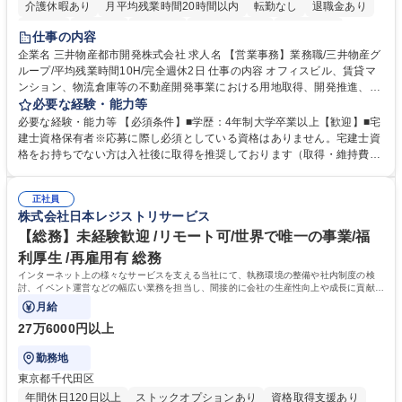
介護休暇あり
月平均残業時間20時間以内
転勤なし
退職金あり
在宅OK
賞与あり
育休あり
完全週休2日制
交通費支給
仕事の内容
駅近5分以内
土日祝休み
寮・社宅あり
企業名 三井物産都市開発株式会社 求人名 【営業事務】業務職/三井物産グ
ループ/平均残業時間10H/完全週休2日 仕事の内容 オフィスビル、賃貸マ
ンション、物流倉庫等の不動産開発事業における用地取得、開発推進、賃
貸運営、売却、仲介・活用提案等を行う営業部門において事務業務を担当
必要な経験・能力等
いただきます。 【詳細】・契約書管理、契約書製本、捺印対応、ファイリ
必要な経験・能力等 【必須条件】■学歴：4年制大学卒業以上【歓迎】■宅
ング、登記簿取得、調書取得・支払業務（各種費用支払、支払管理、請
建士資格保有者※応募に際し必須としている資格はありません。宅建士資
求・支払データ登録、取引先マスター申請対応）・予算作成及び予実管
格をお持ちでない方は入社後に取得を推奨しております（取得・維持費用
理・各種稟議書、報告書作成業務・各種台帳管理、交際費・会議費支払報
の一部補助あり） 【求める人物像】 ・向学心豊かで、主体的に行動でき
告書作成及び月次管理・部内総務庶務全般 など※※配属先によっては上記
る方。 ・社内外の多様な関係者と協調して業務を進められるコミュニケー
の他に担当頂く業務が発生する場合があります。 募集職種 【営業事務】
正社員
ション力がある方。 ・チャレンジを厭わず、粘り強く業務に取り組める
株式会社日本レジストリサービス
業務職/三井物産グループ/平均残業時間10H/完全週休2日
方。多様な関係者と謙虚に信頼関係を構築でき、期限を意識したスケジュ
ール管理が出来る方。※将来的に他部署（営業部門、コーポレート部門）
【総務】未経験歓迎 /リモート可/世界で唯一の事業/福
へのジョブローテーションの可能性があります。 学歴・資格 学歴：大学
利厚生 /再雇用有 総務
院 大学 語学力： 資格：宅地建物取引士
インターネット上の様々なサービスを支える当社にて、執務環境の整備や社内制度の検
討、イベント運営などの幅広い業務を担当し、間接的に会社の生産性向上や成長に貢献し
ている部署です。
月給
27万6000円以上
勤務地
東京都千代田区
年間休日120日以上
ストックオプションあり
資格取得支援あり