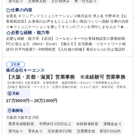
賞与あり
交通費支給
土日祝休み
寮・社宅あり
仕事の内容
企業名 キリンアンドコミュニケーションズ株式会社 求人名 中野本社【お
客様相談室】お客様のお声をもとにより良い商品づくりへ貢献 仕事の内容
≪★コミュニケーションを通してキリンのファンを増やしませんか？★≫
お客様のお声をより良い商品づくりに活かしていく上で、窓口となるお客
必要な経験・能力等
様相談室でのお仕事です。 日々お客様からいただくキリングループへのご
必要な経験・能力等 【必須】コールセンターやお客様相談室の業務経験、
意見を、企業活動に活かしています。お客様からの声に迅速かつ誠意をも
PCが使える方（Word・Excel）【働き方】在宅勤務・リモートワーク相
って対応、情報提供するとともにグループ内活動に反映しています。 【具
談可/月平均残業7～8時間程度 【入社後の研修】着任から1か月は電話対応
体的には】電話応対、メール、お手紙対応、ご指摘品調査報告書作成、有
のOJTを中心に実施し、電話対応に慣れた段階でメール・手紙のOJTを実
人チャットボット対応など。 【1日の対応件数】■電話：月間一人当たり
施する予定です。独り立ち以降もしっかりフォローする体制を整えていま
平均100件前後■メール・手紙：同上40件前後 募集職種 中野本社【お客様
正社員
すのでご安心ください。 【当社について】キリングループの広報機能を担
株式会社キーエンス
相談室】お客様のお声をもとにより良い商品づくりへ貢献
う会社として、お客様との出会いを大切にし、磨き上げたホスピタリティ
を込めてコミュニケーションをとりながら広報関連業務を行っておりま
【大阪・京都・滋賀】営業事務 ※未経験可 営業事務
す。 学歴・資格 学歴：大学院 大学 高専 短大 専修学校 高校 語学力： 資
【仕事内容】大阪営業所、京都営業所、滋賀営業所いずれかにて営業事務をお任せ。
格：
【詳細】電話応対・データ入力・伝票や見積の作成・カタログ送付・来客対応・営業所内
で発生する事務業務や業務改善をお任せ。
月給
27万9000円～28万1000円
勤務地
大阪府大阪市淀川区
業界未経験歓迎
年間休日120日以上
未経験者歓迎
退職金あり
賞与あり
育休あり
完全週休2日制
交通費支給
駅近5分以内