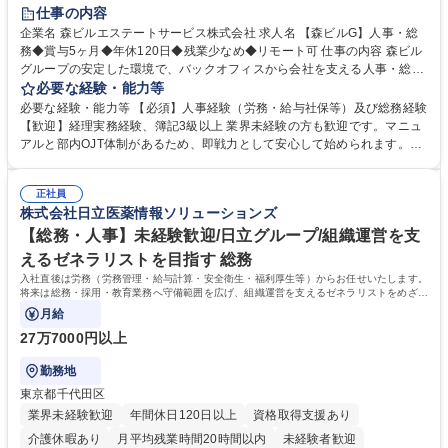
経験者歓迎
退職金あり
在宅OK
賞与あり
育休あり
仕事の内容
完全週休2日制
交通費支給
長期歓迎
駅近5分以内
土日祝休み
企業名 森ビルエステートサービス株式会社 求人名 【森ビルG】人事・総
務◆賞与5ヶ月◆年休120日◆残業少なめ◆リモート可 仕事の内容 森ビル
グループの安定した環境で、バックオフィスから会社を支える人事・総務
をお任せします。 労務と総務の業務をバランスよく担当し、ゆくゆくは制
必要な経験・能力等
度改定などのコア業務にも挑戦できる、やりがいある環境です。 ■勤怠管
必要な経験・能力等 【必須】人事経験（労務・給与社保等）及び総務経験
理、給与計算、社会保険手続き、年末調整等の労務管理全般 ■入退社手続
【歓迎】経理実務経験、簿記3級以上 業界未経験の方も歓迎です。マニュ
き、社内規定の改定や人事制度改定などのコア業務 ■社内イベントの企画
アルと部内OJT体制があるため、即戦力として安心して始められます。
運営やその他総務業務全般 ※労務と総務を1：1の割合でお任せ。 入社後
【魅力・やりがい】森ビルGの安定基盤で労務から総務まで幅広く携われ
は部内のOJTを中心に、あなたの経験に合わせて不足している部分はいつ
ます。定型業務に留まらず、社内規定や人事制度の改定など会社のコア業
でも質問・相談できる環境が整っているため、安心して成長できます。 募
正社員
務に挑戦できるため、自身の成長と組織への貢献度をダイレクトに実感で
株式会社日立医薬情報ソリューションズ
集職種 【森ビルG】人事・総務◆賞与5ヶ月◆年休120日◆残業少なめ◆
きます。 残業少なめ、週1日リモート可など、ワークライフバランスを保
リモート可
ち長期活躍できる環境です。 「これまでの幅広い経験を活かし、長期的な
【総務・人事】未経験歓迎/日立グループ/組織運営を支
キャリアを築きたい」という前向きな意欲と挑戦を全力で応援します。 学
えるゼネラリストを目指す 総務
歴・資格 学歴：大学院 大学 高専 短大 専修学校 高校 語学力： 資格：日商
入社直後は労務（労務管理・給与計算・安全衛生・福利厚生等）からお任せいたします。
簿記検定1級 日商簿記検定2級 日商簿記検定3級
将来は総務・採用・教育業務へ守備範囲を広げ、組織運営を支えるゼネラリストをめざせ
ます。
月給
27万7000円以上
勤務地
東京都千代田区
業界未経験歓迎
年間休日120日以上
資格取得支援あり
介護休暇あり
月平均残業時間20時間以内
未経験者歓迎