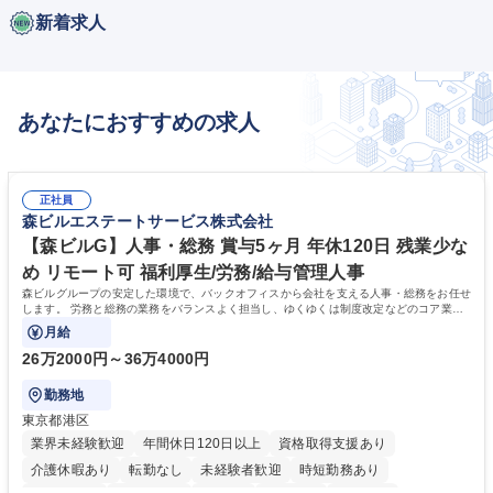
新着求人
あなたにおすすめの求人
正社員
森ビルエステートサービス株式会社
【森ビルG】人事・総務 賞与5ヶ月 年休120日 残業少な
め リモート可 福利厚生/労務/給与管理人事
森ビルグループの安定した環境で、バックオフィスから会社を支える人事・総務をお任せ
します。 労務と総務の業務をバランスよく担当し、ゆくゆくは制度改定などのコア業務
にも挑戦できる、やりがいある環境です。
月給
26万2000円～36万4000円
勤務地
東京都港区
業界未経験歓迎
年間休日120日以上
資格取得支援あり
介護休暇あり
転勤なし
未経験者歓迎
時短勤務あり