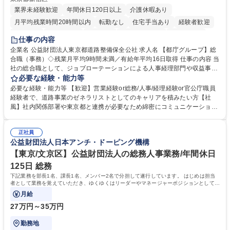
業界未経験歓迎
年間休日120日以上
介護休暇あり
月平均残業時間20時間以内
転勤なし
住宅手当あり
経験者歓迎
研修あり
退職金あり
賞与あり
完全週休2日制
交通費支給
仕事の内容
駅近5分以内
資格取得手当あり
食事補助あり
企業名 公益財団法人東京都道路整備保全公社 求人名 【都庁グループ】総
合職（事務）◇残業月平均9時間未満／有給年平均16日取得 仕事の内容 当
社の総合職として、ジョブローテーションによる人事経理部門や収益事業
等のフロント部門の部署等幅広い部署での業務をお任せいたします。研修
必要な経験・能力等
制度やキャリア支援が充実しております！ ※下記業務詳細 【業務詳細】■
必要な経験・能力等 【歓迎】営業経験or総務/人事/経理経験or官公庁職員
管理部門：広報、人事、経理など当公社の運営に係る管理業務 ■収益部
経験者で、道路事業のゼネラリストとしてのキャリアを積みたい方【社
門：駐車場の新規開拓、管理運営、新宿駅西口広場の「イベントコーナ
風】社内関係部署や東京都と連携が必要なため綿密にコミュニケーション
ー」などの管理運営 ■道路部門：整備の急がれる骨格幹線道路や木造住宅
を図っています。 【業務の魅力】■幅広く携われる：総合職（事務）で
密集地域の特定整備路線の用地取得、道路に関する普及啓発事業、都内の
は、駐車場の管理運営や道路用地の取得、公益財団法人の中枢を担う管理
道路施設や道路工事現場の見学ツアー事業 ※入社後は上記いずれかの部門
正社員
部門など多岐に渡る業務を経験できます。 ■様々なプロジェクト：駐車場
公益財団法人日本アンチ・ドーピング機構
へ配属。※業務内容変更の範囲：会社の定める業務 募集職種 【都庁グル
事業の他、新宿駅西口広場内に設置された照明を兼ねた広告「ブライトサ
ープ】総合職（事務）◇残業月平均9時間未満／有給年平均16日取得
イン」の管理運営を行うなど、事業収益を生み出す活動を積極的に行って
【東京/文京区】公益財団法人の総務人事業務/年間休日
います。 学歴・資格 学歴：大学院 大学 高専 短大 専修学校 高校 語学力：
125日 総務
資格：
下記業務を部長1名、課長1名、メンバー2名で分担して遂行しています。 はじめは担当
者として業務を覚えていただき、ゆくゆくはリーダーやマネージャーポジションとして活
躍いただくことを期待しています。
月給
27万円～35万円
勤務地