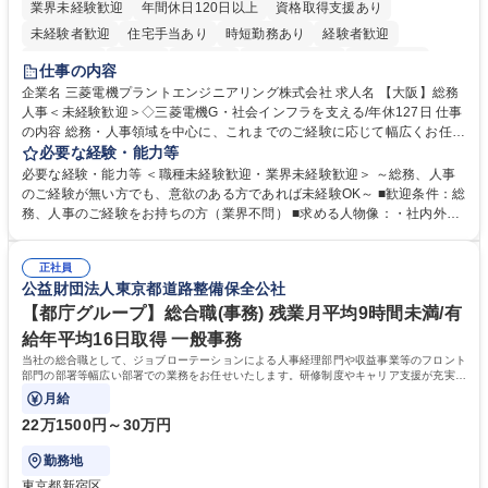
業界未経験歓迎
年間休日120日以上
資格取得支援あり
未経験者歓迎
住宅手当あり
時短勤務あり
経験者歓迎
退職金あり
在宅OK
賞与あり
完全週休2日制
交通費支給
仕事の内容
駅近5分以内
土日祝休み
服装自由
寮・社宅あり
食事補助あり
企業名 三菱電機プラントエンジニアリング株式会社 求人名 【大阪】総務
人事＜未経験歓迎＞◇三菱電機G・社会インフラを支える/年休127日 仕事
の内容 総務・人事領域を中心に、これまでのご経験に応じて幅広くお任せ
します。 ＜具体的には＞ ・総務/人事労務（給与・社保・勤怠管理など）
必要な経験・能力等
・採用・教育研修 ・福利厚生運用 など ※基本的には事務所勤務ですが、
必要な経験・能力等 ＜職種未経験歓迎・業界未経験歓迎＞ ～総務、人事
採用や教育等の業務内容により、関西圏以外への日帰り・宿泊を伴う国内
のご経験が無い方でも、意欲のある方であれば未経験OK～ ■歓迎条件：総
出張もございます。 ※担当業務を持ちつつ、お互いに助け合いながら、総
務、人事のご経験をお持ちの方（業界不問） ■求める人物像：・社内外の
務部という組織として協力しながら進める体制です。 募集職種 【大阪】
関係各部門との調整を率先して行い、業務を円滑に遂行できる協調性やコ
総務人事＜未経験歓迎＞◇三菱電機G・社会インフラを支える/年休127日
ミュニケーション能力を持っている方 ・人事総務領域に興味がありゼネラ
正社員
リスト志向をお持ちの方 学歴・資格 学歴：大学院 大学 語学力： 資格：
公益財団法人東京都道路整備保全公社
【都庁グループ】総合職(事務) 残業月平均9時間未満/有
給年平均16日取得 一般事務
当社の総合職として、ジョブローテーションによる人事経理部門や収益事業等のフロント
部門の部署等幅広い部署での業務をお任せいたします。研修制度やキャリア支援が充実し
ております！ ※下記業務詳細
月給
22万1500円～30万円
勤務地
東京都新宿区