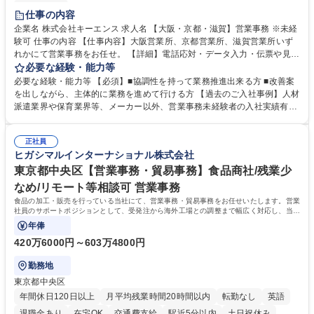
土日祝休み
仕事の内容
企業名 株式会社キーエンス 求人名 【大阪・京都・滋賀】営業事務 ※未経
験可 仕事の内容 【仕事内容】大阪営業所、京都営業所、滋賀営業所いず
れかにて営業事務をお任せ。 【詳細】電話応対・データ入力・伝票や見積
の作成・カタログ送付・来客対応・営業所内で発生する事務業務や業務改
必要な経験・能力等
善をお任せ。 【教育制度】ご入社後、育成担当とペアになりながらOJTに
必要な経験・能力等 【必須】■協調性を持って業務推進出来る方 ■改善案
て業務を覚えていただくことが可能です。業務システムがきちんと構築さ
を出しながら、主体的に業務を進めて行ける方 【過去のご入社事例】人材
れているため、スムーズに仕事に慣れることができる環境です。また、
派遣業界や保育業界等、メーカー以外、営業事務未経験者の入社実績有
「チームで成果を出す文化」があり、良いやり方を積極的に共有しながら
【当社の事務職について】単なる事務ではなく主体性を発揮したサポート
常に改善を目指す風土のため、安心して業務に取り組んでいただけます。
により、キーエンスの付加価値向上に貢献します。ベースの定型業務に加
募集職種 【大阪・京都・滋賀】営業事務 ※未経験可
正社員
えて、お客様や社員の状況に合わせ、能動的なサポート、改善の動きも期
ヒガシマルインターナショナル株式会社
待され。組織を支えるスペシャリストとして、チームに貢献し、結果的に
社員から頼られる存在になることができます。平均19:30の退勤以降の業
東京都中央区【営業事務・貿易事務】食品商社/残業少
務の持ち帰りも禁止されており、メリハリのある働き方となります。 学
なめ/リモート等相談可 営業事務
歴・資格 学歴：大学院 大学 高専 短大 語学力： 資格：
食品の加工・販売を行っている当社にて、営業事務・貿易事務をお任せいたします。営業
社員のサポートポジションとして、受発注から海外工場との調整まで幅広く対応し、当社
事業の根幹を支えていただきます。
年俸
420万6000円～603万4800円
勤務地
東京都中央区
年間休日120日以上
月平均残業時間20時間以内
転勤なし
英語
退職金あり
在宅OK
交通費支給
駅近5分以内
土日祝休み