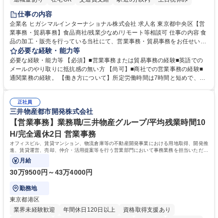
仕事の内容
企業名 ヒガシマルインターナショナル株式会社 求人名 東京都中央区【営
業事務・貿易事務】食品商社/残業少なめ/リモート等相談可 仕事の内容 食
品の加工・販売を行っている当社にて、営業事務・貿易事務をお任せいた
します。営業社員のサポートポジションとして、受発注から海外工場との
必要な経験・能力等
調整まで幅広く対応し、当社事業の根幹を支えていただきます。 ■受発注
必要な経験・能力等 【必須】■営業事務または貿易事務の経験■英語での
業務、請求書発行 ■海外工場とのスケジュール調整 ■在庫管理 ■輸入書類
メールのやり取りに抵抗感の無い方 【尚可】■商社での営業事務の経験■
の確認・作成 ■配送手配 ■通関業者を通して行う輸出入業全般 ■倉庫との
通関業務の経験。 【働き方について】所定労働時間は7時間と短めで、残
倉入れ調整等 ※ゼネラリストとしてのキャリアアップを目指すことが可能
業も月平均20時間以下です。時差出勤制度や週1日のリモート勤務も相談
です。単に商品を販売するだけでなく原料の仕入れから販売までをトータ
可能で、ワークライフバランスを保ち長期就業しやすい環境です。 【当社
ルプロデュースしているため、商品に関わる全ての業務をサポート頂きま
正社員
の強み】1991年の設立以来、外食産業を中心としたお客様の多様なニー
三井物産都市開発株式会社
す。 募集職種 東京都中央区【営業事務・貿易事務】食品商社/残業少なめ/
ズに沿った冷凍水産物等の生産・輸入・販売を一貫して手掛けています。
リモート等相談可
自社工場と海外拠点の強固な連携によるワンストップサービスが最大の強
【営業事務】業務職/三井物産グループ/平均残業時間10
みです。 学歴・資格 学歴：大学院 大学 語学力：英語 資格：
H/完全週休2日 営業事務
オフィスビル、賃貸マンション、物流倉庫等の不動産開発事業における用地取得、開発推
進、賃貸運営、売却、仲介・活用提案等を行う営業部門において事務業務を担当いただき
ます。
月給
30万9500円～43万4000円
勤務地
東京都港区
業界未経験歓迎
年間休日120日以上
資格取得支援あり