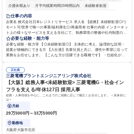
介護休暇あり
月平均残業時間20時間以内
未経験者歓迎
住宅手当あり
時短勤務あり
研修あり
在宅OK
賞与あり
仕事の内容
完全週休2日制
交通費支給
駅近5分以内
土日祝休み
服装自由
企業名 株式会社日本レジストリサービス 求人名 【総務】未経験歓迎◎/リ
モート可/世界で唯一の事業/福利厚生◎/再雇用有 仕事の内容 インターネッ
ト上の様々なサービスを支える当社にて、執務環境の整備や社内制度の検
討、イベント運営などの幅広い業務を担当し、間接的に会社の生産性向上
必要な経験・能力等
や成長に貢献している部署です。 会社の全メンバーが安心して長く成果を
必要な経験・能力等 【◎未経験歓迎◎】 主体的に考え、論理的な説明・
発揮できる環境を整えるために、毎日のメンテナンスや維持管理に加え、
提案が積極的にできる方 【入社後】先輩社員と共に、適性や希望に沿って
新たな施策検討を積極的に行っていただき、会社全体を巻き込み課題解決
業務をお任せします。 【こんな方が活躍できる職種です】 ・仕組化が好
を推進。 ・オフィス運営：執務環境の整備・物品管理・社内規定整備/改
き/得意・協働の姿勢を持っている・優先順位付け、マルチタスクが得意・
善・イベント企画/運営・非常時の対応 など、本人の希望や適性によって
様々な立場で物事を考えられる・定型業務だけでなく突発的な出来事にも
幅広い業務の体得が可能で、多様なキャリアパスを描くことも可能です。
正社員
対処できる・新しいことに興味関心がある 【魅力】■自己啓発支援：資格
三菱電機プラントエンジニアリング株式会社
募集職種 【総務】未経験歓迎◎/リモート可/世界で唯一の事業/福利厚生◎/
取得や通信教育など費用の80%（年間25万円まで）を補助 ■住宅手当：家
再雇用有
賃の50%（月額7万円まで）を補助 学歴・資格 学歴：大学院 大学 語学
【大阪】総務人事<未経験歓迎> 三菱電機G・社会イン
力： 資格：
フラを支える/年休127日 採用人事
総務・人事領域を中心に、これまでのご経験に応じて幅広くお任せします。 ＜具体的に
は＞
月給
29万5000円～33万5000円
勤務地
大阪府大阪市北区