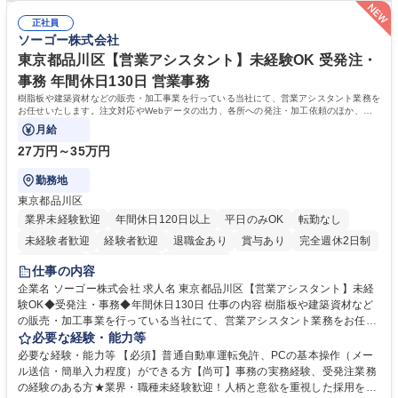
連 ・衛生管理 ・防災関連・公的助成金の管理・オフィス、ファシリティ
院 大学 高専 短大 専修学校 高校 語学力： 資格：
管理 ・福利厚生関連 ・職員からの問合せ、相談対応 ・その他日常の総務
正社員
ソーゴー株式会社
業務全般 募集職種 【東京／文京区】公益財団法人の総務人事業務／年間
休日125日
東京都品川区【営業アシスタント】未経験OK 受発注・
事務 年間休日130日 営業事務
樹脂板や建築資材などの販売・加工事業を行っている当社にて、営業アシスタント業務を
お任せいたします。注文対応やWebデータの出力、各所への発注・加工依頼のほか、電
話・メール対応等の事務業務を担当します。
月給
27万円～35万円
勤務地
東京都品川区
業界未経験歓迎
年間休日120日以上
平日のみOK
転勤なし
未経験者歓迎
経験者歓迎
退職金あり
賞与あり
完全週休2日制
交通費支給
駅近5分以内
土日祝休み
仕事の内容
企業名 ソーゴー株式会社 求人名 東京都品川区【営業アシスタント】未経
験OK◆受発注・事務◆年間休日130日 仕事の内容 樹脂板や建築資材など
の販売・加工事業を行っている当社にて、営業アシスタント業務をお任せ
いたします。注文対応やWebデータの出力、各所への発注・加工依頼のほ
必要な経験・能力等
か、電話・メール対応等の事務業務を担当します。 ■受注・発注業務：FA
必要な経験・能力等 【必須】普通自動車運転免許、PCの基本操作（メー
Xによる注文対応、Web発注データのプリントアウト、各仕入先・協力会
ル送信・簡単入力程度）ができる方【尚可】事務の実務経験、受発注業務
社への発注および加工依頼等 ■納品書・請求書の作成および発送手配 ■商
の経験のある方★業界・職種未経験歓迎！人柄と意欲を重視した採用を行