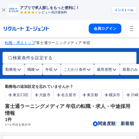
アプリで求人探しをもっと便利に！
インストール
レビュー高評価
無料
会員ログイン
/
転職・求人トップ
富士通ラーニングメディア 年収
検索条件を設定する
勤務地
職種
年収
こだわり条件
雇用形態
新着のみ
勤務地の追加設定を忘れていませんか？
東京23区
大阪市
名古屋市
東京都
横浜市
川崎
富士通ラーニングメディア 年収の転職・求人・中途採用
情報
1
件
関連度順
新着順
1
〜
1
件目を表示中