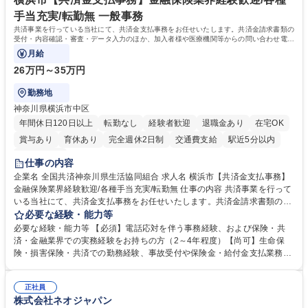
います。 学歴・資格 学歴：大学院 大学 高専 短大 専修学校 高校 語学力：
手当充実/転勤無 一般事務
資格：
共済事業を行っている当社にて、共済金支払事務をお任せいたします。共済金請求書類の
受付・内容確認・審査・データ入力のほか、加入者様や医療機関等からの問い合わせ電話
対応や書類発送等を担当します。
月給
26万円～35万円
勤務地
神奈川県横浜市中区
年間休日120日以上
転勤なし
経験者歓迎
退職金あり
在宅OK
賞与あり
育休あり
完全週休2日制
交通費支給
駅近5分以内
土日祝休み
仕事の内容
企業名 全国共済神奈川県生活協同組合 求人名 横浜市【共済金支払事務】
金融保険業界経験歓迎/各種手当充実/転勤無 仕事の内容 共済事業を行って
いる当社にて、共済金支払事務をお任せいたします。共済金請求書類の受
付・内容確認・審査・データ入力のほか、加入者様や医療機関等からの問
必要な経験・能力等
い合わせ電話対応や書類発送等を担当します。 ■共済金請求書類の受付、
必要な経験・能力等 【必須】電話応対を伴う事務経験、および保険・共
内容確認、および共済金支払に関する審査・事務処理業務全般を担当 ■専
済・金融業界での実務経験をお持ちの方（2～4年程度）【尚可】生命保
用システムへのデータ入力、各種必要書類の作成・発送作業 ■加入者様や
険・損害保険・共済での勤務経験、事故受付や保険金・給付金支払業務経
医療機関等からの各種問い合わせに対する丁寧かつ迅速な電話応対 ■現場
験がある方 【求める人物像】■相手の立場に立った丁寧な対応ができる方
調査の対応および業務プロセスの改善活動 【業務内容の変更範囲】当社の
■チームワークを大切にし、素直に学べる方★外勤の保険営業から内勤事
指定する業務 募集職種 横浜市【共済金支払事務】金融保険業界経験歓迎/
正社員
務へのキャリアチェンジ希望者も大歓迎です！ 学歴・資格 学歴：大学院
株式会社ネオジャパン
各種手当充実/転勤無
大学 高専 短大 専修学校 高校 語学力： 資格：