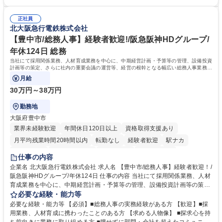
品手配・在庫確認・納期調整 ■電話・メールでの問い合わせ対応および付
っています。 【要件】未経験歓迎！未経験からスタートして長く勤務する
随する事務全般 ※高度なPCスキルは不要です。【業務内容の変更範囲】
社員が多数在籍しています。 【求める人物像】納期優先の業界のため状況
当社の指定する業務 募集職種 東京都品川区【営業アシスタント】未経験O
正社員
変化に臨機応変かつ柔軟に対応できる方、約束を守り正確に作業を進めら
北大阪急行電鉄株式会社
K◆受発注・事務◆年間休日130日
れる方を求めています。高度なPCスキルや関数知識は一切不要です。丁
寧な指導体制が整っているため、安心してお仕事をスタートしていただけ
【豊中市/総務人事】経験者歓迎!/阪急阪神HDグループ/
ます。 学歴・資格 学歴：大学院 大学 高専 短大 専修学校 高校 語学力：
年休124日 総務
資格：
当社にて採用関係業務、人材育成業務を中心に、中期経営計画・予算等の管理、設備投資
計画等の策定、さらに社内の重要会議の運営等、経営の根幹となる幅広い総務人事業務全
般を担当していただきます。
月給
30万円～38万円
勤務地
大阪府豊中市
業界未経験歓迎
年間休日120日以上
資格取得支援あり
月平均残業時間20時間以内
転勤なし
経験者歓迎
駅ナカ
退職金あり
完全週休2日制
交通費支給
駅近5分以内
仕事の内容
土日祝休み
服装自由
昼食補助あり
食事補助あり
企業名 北大阪急行電鉄株式会社 求人名 【豊中市/総務人事】経験者歓迎！/
阪急阪神HDグループ/年休124日 仕事の内容 当社にて採用関係業務、人材
育成業務を中心に、中期経営計画・予算等の管理、設備投資計画等の策
定、さらに社内の重要会議の運営等、経営の根幹となる幅広い総務人事業
必要な経験・能力等
務全般を担当していただきます。 【主な業務内容】 ■採用関係業務および
必要な経験・能力等 【必須】■総務人事の実務経験がある方 【歓迎】■採
人材育成(社員研修)業務の推進 ■中期経営計画および予算等の管理 ■設備
用業務、人材育成に携わったことのある方 【求める人物像】 ■探求心を持
投資計画等の策定 ■社内の重要会議の運営 ■その他総務人事業務全般 【入