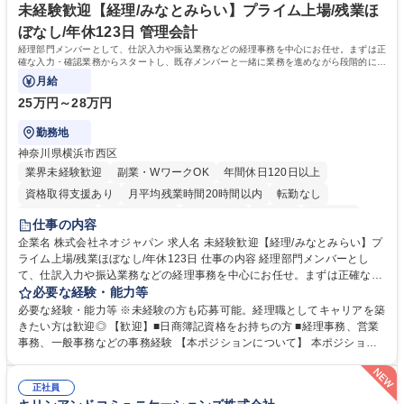
未経験歓迎【経理/みなとみらい】プライム上場/残業ほ
ぼなし/年休123日 管理会計
経理部門メンバーとして、仕訳入力や振込業務などの経理事務を中心にお任せ。まずは正
確な入力・確認業務からスタートし、既存メンバーと一緒に業務を進めながら段階的に経
理知識を身につけていただきます。
月給
25万円～28万円
勤務地
神奈川県横浜市西区
業界未経験歓迎
副業・WワークOK
年間休日120日以上
資格取得支援あり
月平均残業時間20時間以内
転勤なし
未経験者歓迎
時短勤務あり
退職金あり
在宅OK
賞与あり
仕事の内容
完全週休2日制
交通費支給
駅近5分以内
土日祝休み
服装自由
企業名 株式会社ネオジャパン 求人名 未経験歓迎【経理/みなとみらい】プ
ライム上場/残業ほぼなし/年休123日 仕事の内容 経理部門メンバーとし
寮・社宅あり
て、仕訳入力や振込業務などの経理事務を中心にお任せ。まずは正確な入
力・確認業務からスタートし、既存メンバーと一緒に業務を進めながら段
必要な経験・能力等
階的に経理知識を身につけていただきます。 【具体的には】 ■社内稟議に
必要な経験・能力等 ※未経験の方も応募可能。経理職としてキャリアを築
基づく仕訳入力 ■月末の振込業務 ■明細作成 ■伝票処理、記帳業務 ■既存
きたい方は歓迎◎ 【歓迎】■日商簿記資格をお持ちの方 ■経理事務、営業
メンバーの業務サポート 【将来的には】 ■月次決算補助 ■四半期・年次決
事務、一般事務などの事務経験 【本ポジションについて】 本ポジション
算補助 ■有価証券報告書など開示資料作成補助 ■海外子会社を含む連結決
の魅力は、プライム上場企業の経理部門で、未経験から経理キャリアをス
算補助 ※3～5年程度を目安に、徐々に決算業務へ業務範囲を広げていく
タートできる点です。まずは仕訳入力や振込業務など基礎的な業務から担
想定です。 募集職種 未経験歓迎【経理/みなとみらい】プライム上場/残業
正社員
当し、3～5年をかけて月次決算・四半期決算・開示資料作成補助などへス