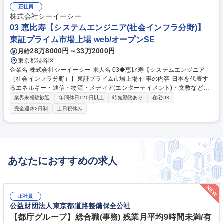
正社員
株式会社シーイーシー
03 恵比寿【システムエンジニア(社会インフラ分野)】
東証プライム市場上場 web/オープンSE
28万8000円～33万2000円
月給
東京都渋谷区
企業名 株式会社シーイーシー 求人名 03◆恵比寿【システムエンジニア
（社会インフラ分野）】東証プライム市場上場 仕事の内容 日本を代表す
るエネルギー・通信・物流・メディア(エンターテイメント)・文教など、
社会を支える大手顧客向けの業務システム開発を中心に、要件定義から設
業界未経験歓迎
年間休日120日以上
時短勤務あり
在宅OK
計、開発、運用まで一連の流れをお任せします。 ★ご志向性に合わせてプ
完全週休2日制
土日祝休み
ロジェクトへアサインいただき、まずは開発業務をしっかり経験していた
だいた上で、ゆくゆくはゼネラリスト／スペシャリストいずれかの道でキ
ャリアを形成していっていただきます。 ★プロジェクト規模は数百万～数
億円と幅広く、顧客が抱える経営課題はさまざまです。これらの課題に対
して真摯に向き合い、従来型の受託開発サービスに留まらないトータルソ
あなたにおすすめの求人
リューションを提案・導入しています。 募集職種 03◆恵比寿【システム
エンジニア（社会インフラ分野）】東証プライム市場上場
正社員
公益財団法人東京都道路整備保全公社
【都庁グループ】総合職(事務) 残業月平均9時間未満/有