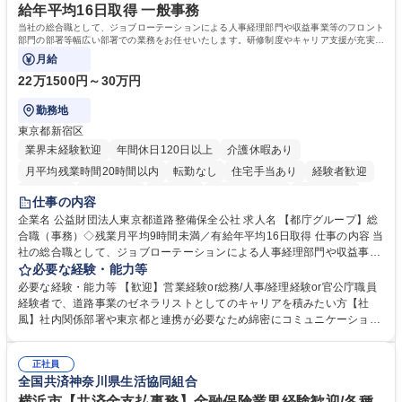
給年平均16日取得 一般事務
当社の総合職として、ジョブローテーションによる人事経理部門や収益事業等のフロント
部門の部署等幅広い部署での業務をお任せいたします。研修制度やキャリア支援が充実し
ております！ ※下記業務詳細
月給
22万1500円～30万円
勤務地
東京都新宿区
業界未経験歓迎
年間休日120日以上
介護休暇あり
月平均残業時間20時間以内
転勤なし
住宅手当あり
経験者歓迎
研修あり
退職金あり
賞与あり
完全週休2日制
交通費支給
仕事の内容
駅近5分以内
資格取得手当あり
食事補助あり
企業名 公益財団法人東京都道路整備保全公社 求人名 【都庁グループ】総
合職（事務）◇残業月平均9時間未満／有給年平均16日取得 仕事の内容 当
社の総合職として、ジョブローテーションによる人事経理部門や収益事業
等のフロント部門の部署等幅広い部署での業務をお任せいたします。研修
必要な経験・能力等
制度やキャリア支援が充実しております！ ※下記業務詳細 【業務詳細】■
必要な経験・能力等 【歓迎】営業経験or総務/人事/経理経験or官公庁職員
管理部門：広報、人事、経理など当公社の運営に係る管理業務 ■収益部
経験者で、道路事業のゼネラリストとしてのキャリアを積みたい方【社
門：駐車場の新規開拓、管理運営、新宿駅西口広場の「イベントコーナ
風】社内関係部署や東京都と連携が必要なため綿密にコミュニケーション
ー」などの管理運営 ■道路部門：整備の急がれる骨格幹線道路や木造住宅
を図っています。 【業務の魅力】■幅広く携われる：総合職（事務）で
密集地域の特定整備路線の用地取得、道路に関する普及啓発事業、都内の
は、駐車場の管理運営や道路用地の取得、公益財団法人の中枢を担う管理
道路施設や道路工事現場の見学ツアー事業 ※入社後は上記いずれかの部門
正社員
部門など多岐に渡る業務を経験できます。 ■様々なプロジェクト：駐車場
全国共済神奈川県生活協同組合
へ配属。※業務内容変更の範囲：会社の定める業務 募集職種 【都庁グル
事業の他、新宿駅西口広場内に設置された照明を兼ねた広告「ブライトサ
ープ】総合職（事務）◇残業月平均9時間未満／有給年平均16日取得
イン」の管理運営を行うなど、事業収益を生み出す活動を積極的に行って
横浜市【共済金支払事務】金融保険業界経験歓迎/各種