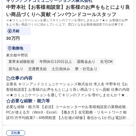
キリンアンドコミュニケーションズ株式会社
ほぼなし/年休123日
テップアップできます。また、残業は通常月ほぼなく、決算月でも10時間
未満のため、無理なく経理として専門性を身につけられる環境です。 学
中野本社【お客様相談室】お客様のお声をもとにより良
歴・資格 学歴：大学院 大学 高専 短大 専修学校 高校 語学力： 資格：日商
い商品づくりへ貢献 インバウンドコールスタッフ
簿記検定1級 日商簿記検定2級
≪★コミュニケーションを通してキリンのファンを増やしませんか？★≫ お客様のお声
をより良い商品づくりに活かしていく上で、窓口となるお客様相談室でのお仕事です。
月給
30万円
勤務地
東京都中野区
業界未経験歓迎
年間休日120日以上
退職金あり
在宅OK
賞与あり
交通費支給
土日祝休み
寮・社宅あり
仕事の内容
企業名 キリンアンドコミュニケーションズ株式会社 求人名 中野本社【お
客様相談室】お客様のお声をもとにより良い商品づくりへ貢献 仕事の内容
≪★コミュニケーションを通してキリンのファンを増やしませんか？★≫
お客様のお声をより良い商品づくりに活かしていく上で、窓口となるお客
必要な経験・能力等
様相談室でのお仕事です。 日々お客様からいただくキリングループへのご
必要な経験・能力等 【必須】コールセンターやお客様相談室の業務経験、
意見を、企業活動に活かしています。お客様からの声に迅速かつ誠意をも
PCが使える方（Word・Excel）【働き方】在宅勤務・リモートワーク相
って対応、情報提供するとともにグループ内活動に反映しています。 【具
談可/月平均残業7～8時間程度 【入社後の研修】着任から1か月は電話対応
体的には】電話応対、メール、お手紙対応、ご指摘品調査報告書作成、有
のOJTを中心に実施し、電話対応に慣れた段階でメール・手紙のOJTを実
人チャットボット対応など。 【1日の対応件数】■電話：月間一人当たり
施する予定です。独り立ち以降もしっかりフォローする体制を整えていま
平均100件前後■メール・手紙：同上40件前後 募集職種 中野本社【お客様
正社員
すのでご安心ください。 【当社について】キリングループの広報機能を担