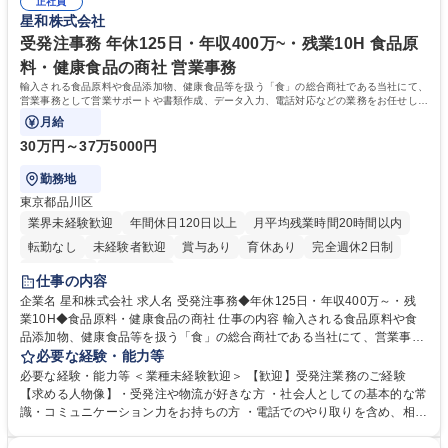
正社員
のOJTで業務を習得可能、未経験でもしっかりサポート 学歴・資格 学
星和株式会社
歴：大学院 大学 高専 短大 語学力： 資格：
受発注事務 年休125日・年収400万~・残業10H 食品原
料・健康食品の商社 営業事務
輸入される食品原料や食品添加物、健康食品等を扱う「食」の総合商社である当社にて、
営業事務として営業サポートや書類作成、データ入力、電話対応などの業務をお任せしま
す。
月給
30万円～37万5000円
勤務地
東京都品川区
業界未経験歓迎
年間休日120日以上
月平均残業時間20時間以内
転勤なし
未経験者歓迎
賞与あり
育休あり
完全週休2日制
交通費支給
土日祝休み
仕事の内容
企業名 星和株式会社 求人名 受発注事務◆年休125日・年収400万～・残
業10H◆食品原料・健康食品の商社 仕事の内容 輸入される食品原料や食
品添加物、健康食品等を扱う「食」の総合商社である当社にて、営業事務
として営業サポートや書類作成、データ入力、電話対応などの業務をお任
必要な経験・能力等
せします。 ・受注／出荷指示／売上管理／仕入管理／在庫管理／お客様や
必要な経験・能力等 ＜業種未経験歓迎＞ 【歓迎】受発注業務のご経験
倉庫と電話確認など、販売に関わる事務、営業サポートをお願いします。
【求める人物像】・受発注や物流が好きな方 ・社会人としての基本的な常
・入社後は商品について覚えることから始め、先輩社員OJTと共に業務を
識・コミュニケーション力をお持ちの方 ・電話でのやり取りを含め、相手
進めて頂きます。未経験から始めた方も多数活躍中です。 [業務内容の変
の要件を正しく理解し対応できる方 ・数量・在庫・出荷数などの数値を正
更の範囲:会社の定める業務] 募集職種 受発注事務◆年休125日・年収400