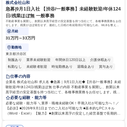
株式会社山和
相談室】お客様のお声をもとにより良い商品づくりへ貢献
う会社として、お客様との出会いを大切にし、磨き上げたホスピタリティ
を込めてコミュニケーションをとりながら広報関連業務を行っておりま
急募|9月1日入社 【渋谷/一般事務】未経験歓迎/年休124
す。 学歴・資格 学歴：大学院 大学 高専 短大 専修学校 高校 語学力： 資
日/残業ほぼ無 一般事務
格：
不動産事業を展開し、創業以来黒字経営の安定基盤を持つ当社にて、各種事務業務をお任
せします。残業がほぼ発生せず、連続した日程の有給取得が可能なため、WLBを整えた
い方にお勧めの環境です！
月給
31万円～33万円
勤務地
東京都渋谷区
制服あり
業界未経験歓迎
年間休日120日以上
介護休暇あり
転勤なし
未経験者歓迎
時短勤務あり
退職金あり
賞与あり
育休あり
完全週休2日制
交通費支給
土日祝休み
仕事の内容
企業名 株式会社山和 求人名 ◆急募｜9月1日入社◆【渋谷/一般事務】未経
験歓迎/年休124日/残業ほぼ無 仕事の内容 不動産事業を展開し、創業以来
黒字経営の安定基盤を持つ当社にて、各種事務業務をお任せします。残業
がほぼ発生せず、連続した日程の有給取得が可能なため、WLBを整えたい
必要な経験・能力等
方にお勧めの環境です！ 入社後はOJTを通じて丁寧に研修を行いますの
必要な経験・能力等 ＼業界・職種未経験OK！早期入社が可能な方へ！／
で、事務未経験の方でも安心して臨むことができます。 【業務詳細】■電
【必須】■2026年9月1日までのご入社が可能な方 ■基本的なPCスキル
話・来客対応 ■物件の鍵や社内の備品管理 ■データ入力や書類作成 ■契約
（Word・Excel） 【魅力】 ■創業以来黒字の安定した経営基盤で長期的に
書などのファイリング ■郵送物の仕訳・発送 など 募集職種 ◆急募｜9月1
安心して働ける環境 ■残業ほぼなしで働きやすさ抜群、プライベートとの
日入社◆【渋谷/一般事務】未経験歓迎/年休124日/残業ほぼ無
両立が可能 ■有給取得を積極的に推奨、年間10日程度の取得実績 ■1ヶ月