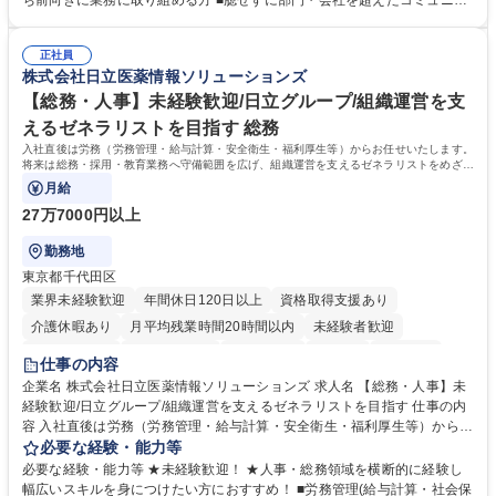
ち前向きに業務に取り組める方 ■臆せずに部門・会社を超えたコミュニケ
社後】入社後は採用や育成をメインに担当し将来的には経営根幹に関わる
ーションの取れる方 ■自分で考えて行動のできる方 ■第二の創業期を迎え
総務人事業務全般へ幅広く従事していただきます。 募集職種 【豊中市/総
る当社で組織の次代を担うネクスト人材として長期的に成長したい方 ■周
務人事】経験者歓迎！/阪急阪神HDグループ/年休124日
正社員
囲のメンバーと協調しつつ主体性を持って能動的に業務を推進できる方 学
株式会社日立医薬情報ソリューションズ
歴・資格 学歴：大学院 大学 高専 短大 専修学校 高校 語学力： 資格：
【総務・人事】未経験歓迎/日立グループ/組織運営を支
えるゼネラリストを目指す 総務
入社直後は労務（労務管理・給与計算・安全衛生・福利厚生等）からお任せいたします。
将来は総務・採用・教育業務へ守備範囲を広げ、組織運営を支えるゼネラリストをめざせ
ます。
月給
27万7000円以上
勤務地
東京都千代田区
業界未経験歓迎
年間休日120日以上
資格取得支援あり
介護休暇あり
月平均残業時間20時間以内
未経験者歓迎
住宅手当あり
時短勤務あり
退職金あり
在宅OK
賞与あり
仕事の内容
育休あり
完全週休2日制
交通費支給
土日祝休み
寮・社宅あり
企業名 株式会社日立医薬情報ソリューションズ 求人名 【総務・人事】未
経験歓迎/日立グループ/組織運営を支えるゼネラリストを目指す 仕事の内
容 入社直後は労務（労務管理・給与計算・安全衛生・福利厚生等）からお
任せいたします。将来は総務・採用・教育業務へ守備範囲を広げ、組織運
必要な経験・能力等
営を支えるゼネラリストをめざせます。 ・初期業務：労働時間管理、給与
必要な経験・能力等 ★未経験歓迎！ ★人事・総務領域を横断的に経験し
計算、社会保険対応、福利厚生管理、安全衛生、健康経営推進等をお任せ
幅広いスキルを身につけたい方におすすめ！ ■労務管理(給与計算・社会保