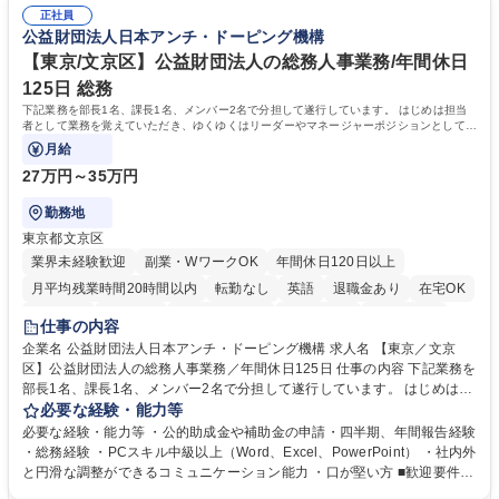
確に扱う業務に抵抗がない方 ・PCを業務で日常的に使用しており、四則
万～・残業10H◆食品原料・健康食品の商社
正社員
演算ができる方 ・業務ルールや指示を理解し、行動できる方 学歴・資格
公益財団法人日本アンチ・ドーピング機構
学歴：大学院 大学 短大 語学力： 資格：
【東京/文京区】公益財団法人の総務人事業務/年間休日
125日 総務
下記業務を部長1名、課長1名、メンバー2名で分担して遂行しています。 はじめは担当
者として業務を覚えていただき、ゆくゆくはリーダーやマネージャーポジションとして活
躍いただくことを期待しています。
月給
27万円～35万円
勤務地
東京都文京区
業界未経験歓迎
副業・WワークOK
年間休日120日以上
月平均残業時間20時間以内
転勤なし
英語
退職金あり
在宅OK
賞与あり
育休あり
完全週休2日制
交通費支給
土日祝休み
仕事の内容
食事補助あり
企業名 公益財団法人日本アンチ・ドーピング機構 求人名 【東京／文京
区】公益財団法人の総務人事業務／年間休日125日 仕事の内容 下記業務を
部長1名、課長1名、メンバー2名で分担して遂行しています。 はじめは担
当者として業務を覚えていただき、ゆくゆくはリーダーやマネージャーポ
必要な経験・能力等
ジションとして活躍いただくことを期待しています。 【総務・人事グルー
必要な経験・能力等 ・公的助成金や補助金の申請・四半期、年間報告経験
プの業務内容】 ・人事制度関連 ・採用活動 ・教育研修の企画、実行 ・勤
・総務経験 ・PCスキル中級以上（Word、Excel、PowerPoint） ・社内外
怠管理 ・官公庁への各種提出 ・法定の会議運営（評議員会、理事会） ・
と円滑な調整ができるコミュニケーション能力 ・口が堅い方 ■歓迎要件
コンプライアンス ・内部規程やルールの管理、整備、文書管理 ・契約関
・採用業務経験 ・英語に抵抗がない方 ・営業経験 学歴・資格 学歴：大学