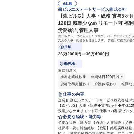
正社員
森ビルエステートサービス株式会社
【森ビルG】人事・総務 賞与5ヶ月
120日 残業少なめ リモート可 福利
労務/給与管理人事
森ビルグループの安定した環境で、バックオフィスか
支える人事・総務をお任せします。 労務と総務の業務
スよく担当し、ゆくゆくは制度改定などのコア業務に
月給
きる、やりがいある環境です。
26万2000円～36万4000円
勤務地
東京都港区
業界未経験歓迎
年間休日120日以上
資格取得支援あり
介護休暇あり
転勤な
未経験者歓迎
時短勤務あり
経験者歓迎
仕事の内容
退職金あり
在宅OK
賞与あり
育休あ
企業名 森ビルエステートサービス株式会社 求人名
【森ビルG】人事・総務◆賞与5ヶ月◆年休12
完全週休2日制
交通費支給
長期歓迎
残業少なめ◆リモート可 仕事の内容 森ビルグループ
駅近5分以内
土日祝休み
の安定した環境で、バックオフィスから会社
必要な経験・能力等
る人事・総務をお任せします。 労務と総務の
必要な経験・能力等 【必須】人事経験（労務
バランスよく担当し、ゆくゆくは制度改定な
社保等）及び総務経験 【歓迎】経理実務経験
ア業務にも挑戦できる、やりがいある環境です。 
級以上 業界未経験の方も歓迎です。マニュア