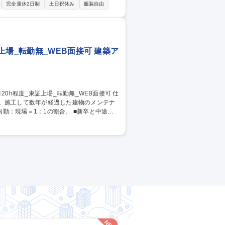
するので、難しくも顧客の満足度の高いや
完全週休2日制
土日祝休み
服装自由
画、提案（既存企業中心）■研修の企画・
せ【希望と適性に応じて】■講師登壇■営業
種 【コンサルティン
場_転勤無_WEB面接可 建築ア
す。施工して数年が経過した建物のメンテナ
1：1の割合。 ■新卒と中途の
係なくキャリアアップが可能。 ≪社風≫所
が現場まで足を運び社員の希望や不満を聞
ス】