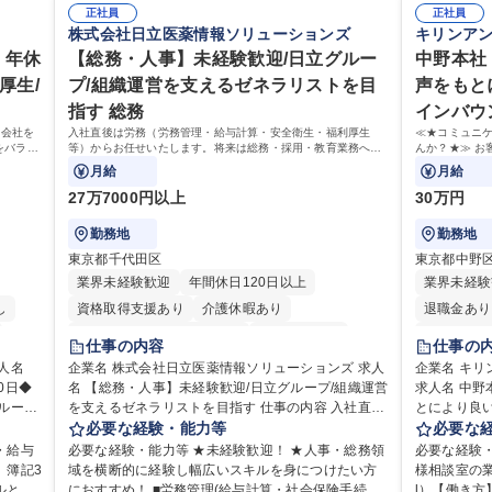
正社員
正社員
株式会社日立医薬情報ソリューションズ
キリンア
 年休
【総務・人事】未経験歓迎/日立グルー
中野本社
厚生/
プ/組織運営を支えるゼネラリストを目
声をもと
指す 総務
インバウ
ら会社を
入社直後は労務（労務管理・給与計算・安全衛生・福利厚生
≪★コミュニ
をバラン
等）からお任せいたします。将来は総務・採用・教育業務へ守
んか？★≫ お
も挑戦で
備範囲を広げ、組織運営を支えるゼネラリストをめざせます。
上で、窓口と
月給
月給
27万7000円以上
30万円
勤務地
勤務地
東京都千代田区
東京都中野
業界未経験歓迎
年間休日120日以上
業界未経験
し
資格取得支援あり
介護休暇あり
退職金あり
月平均残業時間20時間以内
未経験者歓迎
土日祝休み
仕事の内容
仕事の
り
住宅手当あり
時短勤務あり
退職金あり
企業名 株式会社日立医薬情報ソリューションズ 求人
企業名 キ
0日◆
名 【総務・人事】未経験歓迎/日立グループ/組織運営
在宅OK
賞与あり
育休あり
完全週休2日制
求人名 中
を支えるゼネラリストを目指す 仕事の内容 入社直後
とにより良い商品づく
交通費支給
土日祝休み
寮・社宅あり
を支え
は労務（労務管理・給与計算・安全衛生・福利厚生
必要な経験・能力等
ュニケーシ
必要な
業務を
等）からお任せいたします。将来は総務・採用・教
せんか？★
・給与
必要な経験・能力等 ★未経験歓迎！ ★人事・総務領
必要な経験
どのコ
育業務へ守備範囲を広げ、組織運営を支えるゼネラ
活かしてい
、簿記3
域を横断的に経験し幅広いスキルを身につけたい方
様相談室の業
■勤
リストをめざせます。 ・初期業務：労働時間管理、
仕事です。 日々お客様からいただくキリングループ
ルと部
におすすめ！ ■労務管理(給与計算・社会保険手続
l）【働き方