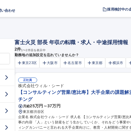
採用検討中の
問い合わせ
富士火災 部長 年収の転職・求人・中途採用情報
2
件
1
〜
2
件目を表示中
勤務地の追加設定を忘れていませんか？
東京23区
大阪市
名古屋市
東京都
横浜市
正社員
株式会社ウィル・シード
【コンサルティング営業/恵比寿】大手企業の課題解決
チング
25万円～37万円
月給
東京都渋谷区
企業名 株式会社ウィル・シード 求人名 【コンサルティング営業/恵比寿】大手企業の課題解決/人材育成・教育 仕
事の内容 「人」という財産をどう生かしていくか、それをどう事業
ィングカンパニーと言われる大手企業向けに、教育・人材開発に関する提案営