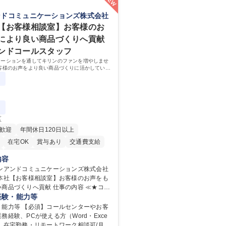
ンドコミュニケーションズ株式会社
【お客様相談室】お客様のお
により良い商品づくりへ貢献
ンドコールスタッフ
ケーションを通してキリンのファンを増やしませ
客様のお声をより良い商品づくりに活かしていく
なるお客様相談室でのお仕事です。
区
歓迎
年間休日120日以上
在宅OK
賞与あり
交通費支給
寮・社宅あり
内容
リンアンドコミュニケーションズ株式会社
野本社【お客様相談室】お客様のお声をも
りへ貢献 仕事の内容 ≪★コミ
ョンを通してキリンのファンを増やしま
経験・能力等
≫ お客様のお声をより良い商品づくりに
・能力等 【必須】コールセンターやお客
く上で、窓口となるお客様相談室でのお
務経験、PCが使える方（Word・Exce
】在宅勤務・リモートワーク相談可/月平