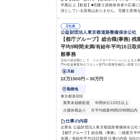
を行う営業部門において事務業務を担当いた
卒業以上【歓迎】■宅建士資格保有者※応募に
す。 【詳細】・契約書管理、契約書製本、捺印対
須としている資格はありません。宅建士資格
応、ファイリング、登記簿取得、調書取得・
ちでない方は入社後に取得を推奨しておりま
務（各種費用支払、支払管理、請求・支払デ
得・維持費用の一部補助あり） 【求める人物像】 ・
録、取引先マスター申請対応）・予算作成及
正社員
向学心豊かで、主体的に行動できる方。 ・社
公益財団法人東京都道路整備保全公社
管理・各種稟議書、報告書作成業務・各種台
多様な関係者と協調して業務を進められるコ
理、交際費・会議費支払報告書作成及び月次
ケーション力がある方。 ・チャレンジを厭わ
【都庁グループ】総合職(事務) 残
部内総務庶務全般 など※※配属先によっては
り強く業務に取り組める方。多様な関係者と
平均9時間未満/有給年平均16日取得
他に担当頂く業務が発生する場合があります。 募
信頼関係を構築でき、期限を意識したスケジ
般事務
職種 【営業事務】業務職/三井物産グループ/
管理が出来る方。※将来的に他部署（営業部
時間10H/完全週休2日
当社の総合職として、ジョブローテーションによる人
ーポレート部門）へのジョブローテーション
門や収益事業等のフロント部門の部署等幅広い部署で
性があります。 学歴・資格 学歴：大学院 大学 語学
お任せいたします。研修制度やキャリア支援が充実し
月給
力： 資格：宅地建物取引士
す！ ※下記業務詳細
22万1500円～30万円
勤務地
東京都新宿区
業界未経験歓迎
年間休日120日以上
介護休暇あり
月平均残業時間20時間以内
転勤なし
住宅手当あり
経験者歓迎
仕事の内容
研修あり
退職金あり
賞与あり
企業名 公益財団法人東京都道路整備保全公社 求人名
【都庁グループ】総合職（事務）◇残業月平均
完全週休2日制
交通費支給
駅近5分以内
未満／有給年平均16日取得 仕事の内容 当社の総合職