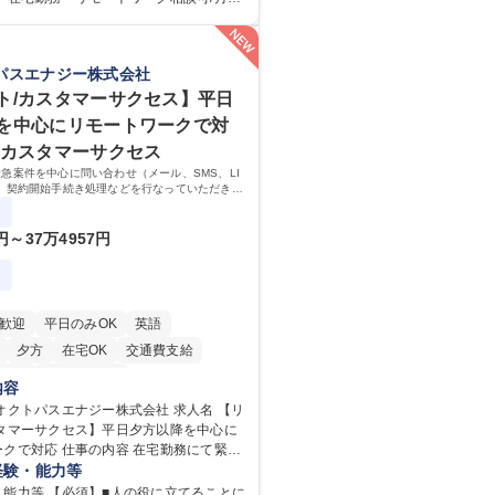
を、企業活動に活かしています。お客様
の研修】着任から1か
迅速かつ誠意をもって対応、情報提供す
応のOJTを中心に実施し、電話対応に慣れ
グループ内活動に反映しています。 【具
ール・手紙のOJTを実施する予定です。独
パスエナジー株式会社
電話応対、メール、お手紙対応、ご指摘
もしっかりフォローする体制を整えてい
書作成、有人チャットボット対応など。
安心ください。 【当社について】キリン
ト/カスタマーサクセス】平日
件数】■電話：月間一人当たり平均100
広報機能を担う会社として、お客様との
を中心にリモートワークで対
手紙：同上40件前後 募集職種 中野
切にし、磨き上げたホスピタリティを込
他カスタマーサクセス
様相談室】お客様のお声をもとにより良
ニケーションをとりながら広報関連業務
りへ貢献
急案件を中心に問い合わせ（メール、SMS、LI
 学歴：大学院 大学
、契約開始手続き処理などを行なっていただきま
専修学校 高校 語学力： 資格：
サクセス（Digiops：デジオプス）と運用構築の
す。
2円～37万4957円
歓迎
平日のみOK
英語
夕方
在宅OK
交通費支給
歓迎
駅近5分以内
内容
トパスエナジー株式会社 求人名 【リ
スタマーサクセス】平日夕方以降を中心に
の内容 在宅勤務にて緊急
問い合わせ（メール、SMS、LINEな
経験・能力等
契約開始手続き処理などを行なっていた
・能力等 【必須】■人の役に立てることに