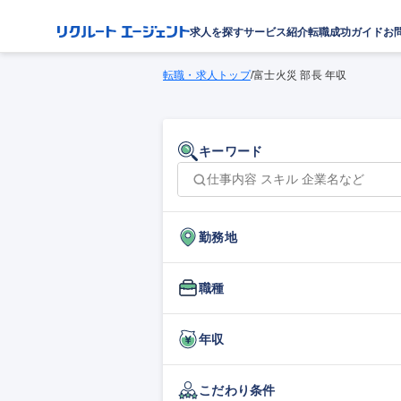
求人を探す
サービス紹介
転職成功ガイド
お
転職・求人トップ
/
富士火災 部長 年収
キーワード
勤務地
職種
年収
こだわり条件