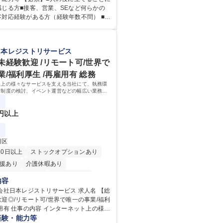
スタマーサクセス（Digiops：デジオプ
感じる方■接客、営業、SEなど何らかの
業務となります。 ■お問い合わせ対
客対応経験がある方（経験年数不問） ■通
（システム入力、契約手続き含む） ■デジ
自身でご用意いただける方■フルタイムで
ケーションツール（メール、SMS、LIN
人の環
 ■お客様のニーズに応じた新プラン案内
持って業務を行っていただける方【歓迎
日本レジストリサービス
対応 ■土日祝は主にメールでの対応、緊急
生可能エネルギーを世の中に広め地球環境
合わせを優先 ■緊急時の電話対応 エネ
い■改善提案や改善アクション等新しいこ
未経験歓迎 /リモート可/世界で
ch！お客様に寄り添ってサービス提供でき
ある方【英語（語学力）】■翻訳ツールを
/福利厚生 /再雇用有 総務
サクセ
コミュニケーションをとることに抵抗が
ト上の様々なサービスを支える当社にて、執務環
方以降を中心にリモートワークで対応
語は話せなくても問題はありませんが、英
内制度の検討、イベント運営などの幅広い業務を
すと、よりチャンスが広がります。※日
的に会社の生産性向上や成長に貢献している部署
ル必須 学歴・資格 学歴：大学
0円以上
 短大 専修学校 高校 語学力： 資格：
田区
20日以上
ストックオプションあり
援あり
介護休暇あり
時間20時間以内
未経験者歓迎
内容
り
時短勤務あり
研修あり
日本レジストリサービス 求人名 【総
迎◎/リモート可/世界で唯一の事業/福利
賞与あり
完全週休2日制
ネット上の様々
駅近5分以内
土日祝休み
を支える当社にて、執務環境の整備や社
経験・能力等