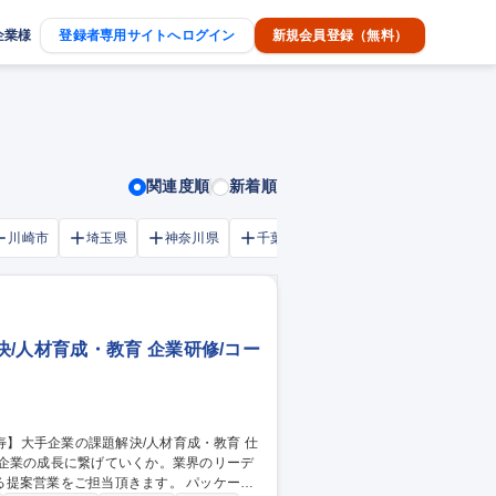
企業様
登録者専用サイトへログイン
新規会員登録（無料）
関連度順
新着順
川崎市
埼玉県
神奈川県
千葉市
大阪府
千葉県
/人材育成・教育 企業研修/コー
や企業の成長に繋げていくか。業界のリーデ
業をご担当頂きます。 パッケージ