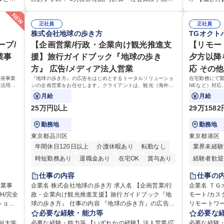
整等の
給与計算、社会保険対応、福利厚生管理、安全衛
へのご意見
て始めら
き・勤怠管理など)に関心があり主体的に取り組める
均残業7～8時間程度 【入社後
定や人事
生、健康経営推進等をお任せします。ご経験に応じ
からの声に
方 ※労務経験者は早期にご活躍いただけます。 ■チ
月は電話対
画運営や
て、休職者管理など、幅広く経験を積んでいただき
正社員
るとともに
正社員
務に留
ームで仕事を推進できる方■将来はマネジメント職と
た段階でメ
株式会社地球の歩き方
TGオクト
合でお
ます。 ・将来的な広がり：総務・採用・教育・税務
体的には】
のコア
して活躍したい 【尚可】■人事、労務、採用、教育業
り立ち以降
の経験
対応・経営企画等。 ★メンバーがマンツーマンで丁
品調査報告
の貢献
ープ/
務のご経験 ■労務管理（給与計算・社会保険手続き・
【企画営業/行政・企業向け観光推進支
ますのでご
【リモー
・相談
寧に教えるため、ご経験が浅くても安心！幅広く経
【1日の対応
、週1日
勤怠管理など）の経験 ■衛生管理者の資格をお持ちの
グループの
業事
援】旅行ガイドブック『地球の歩き
夕方以降
できま
験を積みたい意欲がある方に最適な環境です。 募集
件前後■メール・
ち長期
方 学歴・資格 学歴：大学院 大学 高専 短大 専修学校
出会いを大
方』 広告/メディア法人営業
応 その
職種 【総務・人事】未経験歓迎/日立グループ/組織運
本社【お客
験を活
高校 語学力： 資格：
めてコミュ
営を支えるゼネラリストを目指す
い商品づく
開発事業
『地球の歩き方』の広告をはじめとするトータルソリューショ
在宅勤務にて緊
前向き
を行っております。 学歴・資格
・活用提
ンの企画営業をお任せします。クライアントは、観光（海外旅
NEなど）対応
高専 短大 
ます。
行、国内旅行、インバウンド）で地域や事業を推進したい国内
す。カスタマー
月給
月給
力： 資
外の行政や企業です。
業務となりま
簿記検定
25万円以上
29万158
勤務地
勤務地
東京都品川区
東京都港区
年間休日120日以上
介護休暇あり
転勤なし
業界未経験
時短勤務あり
退職金あり
在宅OK
賞与あり
経験者歓迎
完全週休2日制
交通費支給
駅近5分以内
フルタイム
仕事の内容
仕事の
り
土日祝休み
企業名 株式会社地球の歩き方 求人名 【企画営業/行
企業名 ＴＧオク
H/完全
政・企業向け観光推進支援】旅行ガイドブック『地
モート/カ
球の歩き方』 仕事の内容 『地球の歩き方』の広告を
リモートワークで対応 仕事
地取
はじめとするトータルソリューションの企画営業を
必要な経験・能力等
案件を中心に
必要な
提案等
お任せします。クライアントは、観光（海外旅行、
ど）対応、
制大学
必要な経験・能力等 【いずれかの経験】法人営業/広
必要な経験