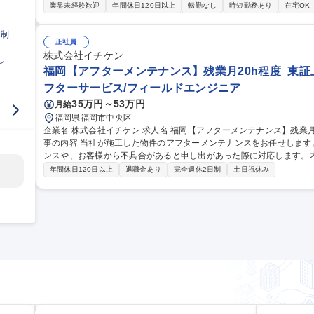
商品の提供ではなく、1社1社適切なソリューションを考えぬいて提案
業界未経験歓迎
年間休日120日以上
転勤なし
時短勤務あり
在宅OK
りがいのある仕事です。【詳細】■顧客の課題ヒアリング、解決策の企
運営（企画開発部との連携）■パートナーや講師との事前事後打ち合わ
日制
企画■マーケティング（セミナーやカンファレンスの企画～運営、集客等）■商品開発 募集職
正社員
グ営業/恵比寿】大手企業の課題解決/人材育成・教育
株式会社イチケン
し
福岡【アフターメンテナンス】残業月20h程度_東証上
フターサービス/フィールドエンジニア
35万円～53万円
月給
福岡県福岡市中央区
企業名 株式会社イチケン 求人名 福岡【アフターメンテナンス】残業月20h程度_東証上場_転勤無_WEB面接可 仕
事の内容 当社が施工した物件のアフターメンテナンスをお任せしま
ンスや、お客様から不具合があると申し出があった際に対応します。内勤：現場＝
違いは全くなし。キャリア採用の方が38％であるなどキャリア新卒関
年間休日120日以上
退職金あり
完全週休2日制
土日祝休み
長会議の内容がメンバークラスの社員にまで共有されたり、直接部長
くなど暖かく風通しの良い環境です。 変更の範囲：会社の指定する範囲 募集職種 福岡【アフターメンテナン
残業月20h程度_東証上場_転勤無_WEB面接可