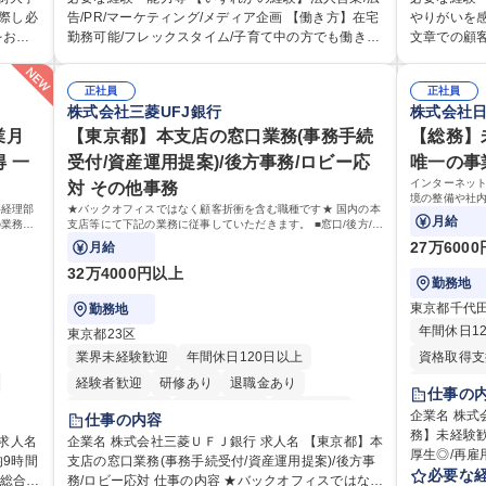
だきま
国内旅行、インバウンド）で地域や事業を推進した
だきます。カ
際し必
告/PR/マーケティング/メディア企画 【働き方】在宅
やりがいを
い国内外の行政や企業です。 【業務詳細】■『地球の
ス）と運用構築の
をお持
勤務可能/フレックスタイム/子育て中の方でも働きや
文章での顧
支払業
歩き方』は海外旅行ガイドブックのNo.1ブランドで
応業務全般
す（取
すい環境です。 【魅力】 ■海外旅行ガイドブックの
信環境をご
ータ登
あり、国内旅行においても牽引しております。観光
タルコミュニ
シェアNo.1メディアとして、個人旅行文化の拡大と
勤務可能な方 ※土日祝は1名体制となるため一
び予実
推進支援においても、業界を牽引する意欲的な取り
正社員
E等）を使用
正社員
内外の
定着を担ってきたブランドに携わることが可能で
境で責任を
株式会社三菱UFJ銀行
株式会社
帳管
組みが期待されています■インバウンドは、日本の地
やトラブル
ミュニ
す。 ■国内旅行ガイドブックは立ち上げ間もない新規
要件】■再
管理・
域の未来を担う国策事業です。「GOOD LUCK TRI
度の高い問い
ず、粘
業月
事業であり、「地球の歩き方」としてどう取り組む
【東京都】本支店の窓口業務(事務手続
に貢献した
【総務】
上記の
P」は、海外旅行ガイドブックと同様に、インバウン
ルギー×Te
謙虚に
か、共に形を作るコアメンバーとして活躍いただき
とに意欲が
 一
受付/資産運用提案)/後方事務/ロビー応
唯一の事業
集
ドのトップブランドに成長しております■旅が業務で
ることが魅力 募集職種 【リモート/カスタマー
ュール
ます。 学歴・資格 学歴：大学院 大学 語学力： 資
用い英語で
インターネッ
対 その他事務
平均残業
あり、日常です。旅好きにはこれ以上ない環境です
ス】平日夕
門、コ
格：
ない方■英
境の整備や社
募集職種 【企画営業/行政・企業向け観光推進支援】
事経理部
★バックオフィスではなく顧客折衝を含む職種です★ 国内の本
の可能
語が話せま
担当し、間接
月給
の業務を
支店等にて下記の業務に従事していただきます。 ■窓口/後方/ロ
旅行ガイドブック『地球の歩き方』
です。
本語がネイティブレベ
ておりま
ビーにて事務手続等の受付・オペレーション、お客様対応
27万600
月給
院 大学 高専
32万4000円以上
勤務地
東京都千代
勤務地
年間休日1
東京都23区
業界未経験歓迎
年間休日120日以上
資格取得支
経験者歓迎
研修あり
退職金あり
月平均残業
仕事の
完全週休2日制
女性が活躍中
交通費支給
住宅手当あ
企業名 株式会社
仕事の内容
土日祝休み
務】未経験歓
在宅OK
企業名 株式会社三菱ＵＦＪ銀行 求人名 【東京都】本
厚生◎/再雇用有 仕事の内容 インター
9時間
支店の窓口業務(事務手続受付/資産運用提案)/後方事
交通費支給
なサービス
必要な
務/ロビー応対 仕事の内容 ★バックオフィスではなく