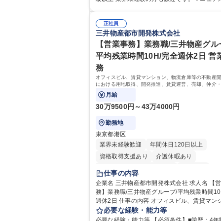
怠管理、給与計算、社会保険手続き、年末調
内OJT体制があるため、即戦力として安心し
労務管理全般 ■入退社手続き、社内規定の改
れます。 【魅力・やりがい】森ビルGの安定基盤で
制度改定などのコア業務 ■社内イベントの企
正社員
労務から総務まで幅広く携われます。定型業
三井物産都市開発株式会社
その他総務業務全般 ※労務と総務を1：1の割
まらず、社内規定や人事制度の改定など会社
任せ。 入社後は部内のOJTを中心に、あなた
業務に挑戦できるため、自身の成長と組織へ
【営業事務】業務職/三井物産グル
に合わせて不足している部分はいつでも質問
度をダイレクトに実感できます。 残業少なめ
平均残業時間10H/完全週休2日 営
できる環境が整っているため、安心して成長
リモート可など、ワークライフバランスを保
務
す。 募集職種 【森ビルG】人事・総務◆賞与5ヶ月
活躍できる環境です。 「これまでの幅広い経
◆年休120日◆残業少なめ◆リモート可
オフィスビル、賃貸マンション、物流倉庫等の不動産
かし、長期的なキャリアを築きたい」という
における用地取得、開発推進、賃貸運営、売却、仲介
な意欲と挑戦を全力で応援します。 学歴・資格 学
案等を行う営業部門において事務業務を担当いただき
月給
歴：大学院 大学 高専 短大 専修学校 高校 語学
格：日商簿記検定1級 日商簿記検定2級 日商
30万9500円～43万4000円
3級
勤務地
東京都港区
業界未経験歓迎
年間休日120日以上
資格取得支援あり
介護休暇あり
月平均残業時間20時間以内
転勤なし
仕事の内容
退職金あり
在宅OK
賞与あり
育休あ
企業名 三井物産都市開発株式会社 求人名 【営業事
務】業務職/三井物産グループ/平均残業時間10
完全週休2日制
交通費支給
駅近5分以内
週休2日 仕事の内容 オフィスビル、賃貸マンショ
土日祝休み
寮・社宅あり
ン、物流倉庫等の不動産開発事業における用
必要な経験・能力等
得、開発推進、賃貸運営、売却、仲介・活用
必要な経験・能力等 【必須条件】■学歴：4年