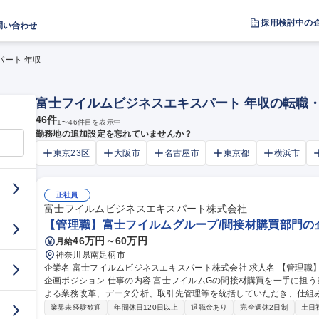
採用検討中の
問い合わせ
ート 年収
富士フイルムビジネスエキスパート 年収の転職
46
件
1
〜
46
件目を表示中
勤務地の追加設定を忘れていませんか？
東京23区
大阪市
名古屋市
東京都
横浜市
正社員
富士フイルムビジネスエキスパート株式会社
【管理職】富士フイルムグループ/間接材購買部門の
46万円～60万円
月給
神奈川県南足柄市
企業名 富士フイルムビジネスエキスパート株式会社 求人名 【管理職】富士フイルムグループ/間接材購買部門の
企画ポジション 仕事の内容 富士フイルムGの間接材購買を一手に担う当社にて、購買戦略の立案、DX・AI活用に
よる業務改革、データ分析、取引先管理等を統括していただき、仕組
を図って頂きます。 ■取引先管理（評価、戦略検討、データベース運用の改善など） ■購買/調達業務関連のデータ
業界未経験歓迎
年間休日120日以上
退職金あり
完全週休2日制
土日