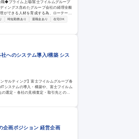
な経理ができる人材を育成する為、ローテーシ
り
時短勤務あり
退職金あり
在宅OK
,税務,財務 ◇連結財務諸表/連結決算書作
支援/管理 ◇法人税(グループ通算)/消費
キャッシュマネジメント(資金繰り,CMSの
ループやグローバル企業の経理を担当
社へのシステム導入/構築 シス
先の選定・各社の見積査定・取引先との価
精査 ・取引先との価格などの条件交渉 ・
ィング】富士フイルムグループ各社へのシステム導入/構築
の企画ポジション 経営企画