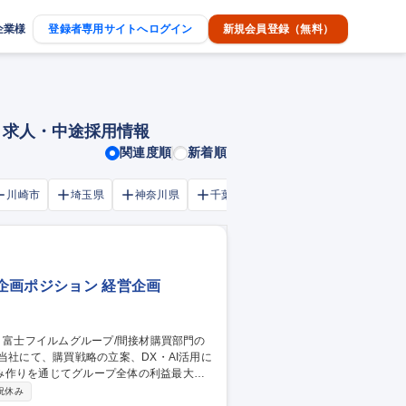
企業様
登録者専用サイトへログイン
新規会員登録（無料）
・求人・中途採用情報
関連度順
新着順
川崎市
埼玉県
神奈川県
千葉市
大阪府
千葉県
企画ポジション 経営企画
み作りを通じてグループ全体の利益最大化
祝休み