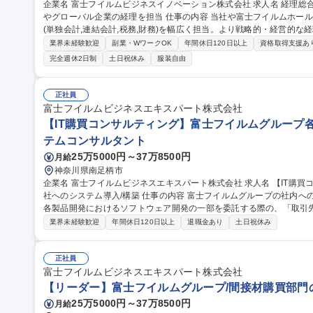
企業名 富士フイルムビジネスイノベーション株式会社 求人名 経理総合職◆プライム上場/富士フイルムグループ
やグローバル企業の経理を担当 仕事の内容 当社や富士フイルムホールディングス含めたグループ会社の経理全般
(単独会計,連結会計,税務,財務)を幅広く担当。より戦略的・経営的
ョンにより経験を積んで頂きます。 [業務例]●当社単独業務:単独決算,国内関連会社のシェアード業務 ◇決算全般
業界未経験歓迎
副業・WワークOK
年間休日120日以上
資格取得支援あ
◇会社法計算書類等の情報開示 ●グループ会社への出向含めた業務:連結
完全週休2日制
土日祝休み
服装自由
成 ◇事業報告書等の情報開示 ◇会計方針策定,国内外グループ会社の決算
税等税務申告・決算関連 ◇国際税務関連(移転価格税制対応等) ◇連結
構築/管理, 募集職種 経理総合職◆プライム上場/富士フイルムグ
正社員
富士フイルムビジネスエキスパート株式会社
【IT購買コンサルティング】富士フイルムグループ各
テムコンサルタント
25万5000円～37万8500円
月給
神奈川県南足柄市
企業名 富士フイルムビジネスエキスパート株式会社 求人名 【IT購買コンサルティング】富士フイルムグループ各
社へのシステム導入/構築 仕事の内容 富士フイルムグループの社内へのITシステムの導入・構築や、富士フイルム
各製品開発におけるソフトウェア開発の一部を委託する際の、「取引
格交渉」などをお任せします。 【具体的には】 ・ITシステムに関する見積仕様書の確認/依頼者との打合せ、見積
業界未経験歓迎
年間休日120日以上
退職金あり
土日祝休み
方針の検討、仕様不備修正・仕様変更 ・取引先への見積依頼/見積内容
コストダウン戦略の検討 募集職種 【IT購買コンサルテ
正社員
富士フイルムビジネスエキスパート株式会社
【リーダー】富士フイルムグループ/間接材購買部門
25万5000円～37万8500円
月給