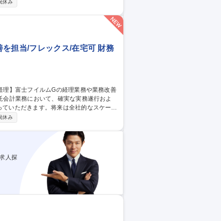
祝休み
の見直しおよび再構築 ■開発プロセスにおけ
ー内（神奈川県開成町）に常駐し、グループ
を担当/フレックス/在宅可 財務
担っていただきます。将来は全社的なスケール
祝休み
当グループ会社への会計・税務相談などのコン
■ERP刷新、資本再編、シェアード拡大など
求人探