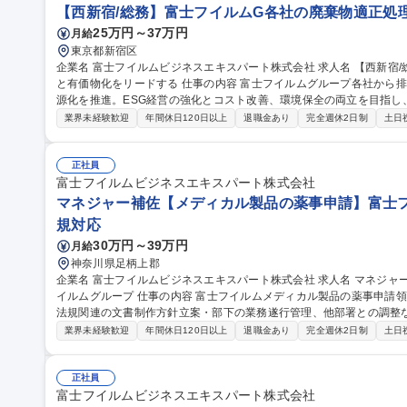
【西新宿/総務】富士フイルムG各社の廃棄物適正処
25万円～37万円
月給
東京都新宿区
企業名 富士フイルムビジネスエキスパート株式会社 求人名 【西新宿/総務】富士フイルムG各社の廃棄物適正処理
と有価物化をリードする 仕事の内容 富士フイルムグループ各社から排出される産業廃棄物の適正処理支援と再資
源化を推進。ESG経営の強化とコスト改善、環境保全の両立を目指し
ィング業務を担います。 【詳細】 ■産業廃棄物処理委託先の選定・契約支援・現地監査の実施 ■マテリアルリサイ
業界未経験歓迎
年間休日120日以上
退職金あり
完全週休2日制
土日
クルおよび有価物化スキームの構築・提案 ■電子マニフェストマスタ
ション再委託先の管理、その他環境コンサル業務全般 募集職種 【西新宿/総務】富士フイルムG各社の廃棄物適正
処理と有価物化をリードする
正社員
富士フイルムビジネスエキスパート株式会社
マネジャー補佐【メディカル製品の薬事申請】富士フ
規対応
30万円～39万円
月給
神奈川県足柄上郡
企業名 富士フイルムビジネスエキスパート株式会社 求人名 マネジャー補佐【メディカル製品の薬事申請】富士フ
イルムグループ 仕事の内容 富士フイルムメディカル製品の薬事申請領域におけるマネージャー補佐として、医療
法規関連の文書制作方針立案・部下の業務遂行管理、他部署との調整などをお任せ
務の品質向上と効率化に向け、富士フイルム薬事部門および設計部門
業界未経験歓迎
年間休日120日以上
退職金あり
完全週休2日制
土日
ただきます。 部下の業務遂行管理や人材の配置、他部署との調整等
メンバーの薬事専門性や問題解決力の向上も担当いただきます。 募集職種 マネジャー補佐【メディカル製品の薬
事申請】富士フイルムグループ
正社員
富士フイルムビジネスエキスパート株式会社