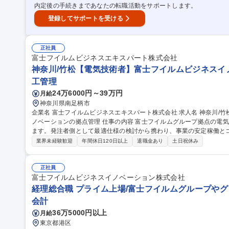
内定後の手続きまであなたの転職活動をサポートします。
登録してサポートを受ける
正社員
富士フイルムビジネスエキスパート株式会社
神奈川/竹松【電気技術者】富士フイルムビジネスイ
工管理
24万6000円～39万円
月給
神奈川県南足柄市
企業名 富士フイルムビジネスエキスパート株式会社 求人名 神奈川/竹松【電気技術者】富士フイルムビジネスイ
ノベーションの拠点管理 仕事の内容 富士フイルムグループ拠点の電気インフラ設計、施工管理、維持管理を担い
ます。発注者側として最適仕様の検討から携わり、事業の安定稼働と
ダーとしての活躍を期待します。 【詳細】 ■電気設備維持管理・導入計画の策定・提案・実行 ■工事仕様書の作
業界未経験歓迎
年間休日120日以上
退職金あり
土日祝休み
成、発注、施工管理、立会 ■電気設備の保守、日常点検、トラブル対
購入手配 募集職種 神奈川/竹松【電気技術者】富士フイルムビジ
正社員
富士フイルムビジネスイノベーション株式会社
経理総合職 プライム上場/富士フイルムグループやグ
会計
36万5000円以上
月給
東京都港区