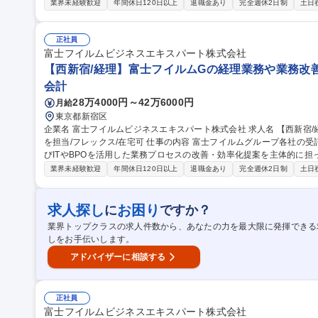
牽引いただきます。 ■薬事・規格要求に基づくメディカル製品の設計文書制作および実務の推進 ■設計文書に関わ
業界未経験歓迎
年間休日120日以上
退職金あり
完全週休2日制
土日
る管理業務の実行・推進 ■品質向上と効率化を目指した業務プロセス
る各部門や関係者との調整・対話 ※富士フイルムの宮台開発センタ
の商品・技術開発の効率的な運営をサポートします。 募集職種 神奈川【メディカル製品の設計文書制作】富士フ
正社員
イルムグループ
富士フイルムビジネスエキスパート株式会社
【西新宿/経理】富士フイルムGの経理業務や業務改善
会計
28万4000円～42万6000円
月給
東京都新宿区
企業名 富士フイルムビジネスエキスパート株式会社 求人名 【西新宿/経理】富士フイルムGの経理業務や業務改善
を担当/フレックス/在宅可 仕事の内容 富士フイルムグループ各社の受託会計業務において、確実な実務遂行およ
びITやBPOを活用した業務プロセスの改善・効率化提案を主体的に
の業務にも挑戦可能です。 【主要業務一覧】 ■固定資産、一般会計、税務、出納業務の正確な遂行およびBPO管
業界未経験歓迎
年間休日120日以上
退職金あり
完全週休2日制
土日
理 ■受託会社拡大・取引変更時の適切な会計処理の検討・提案 ■担
サルテーション ■業務プロセスの改善・効率化・自動化の提案と遂行 
の全社プロジェクト対応 募集職種 【西新宿/経理】富士フイルムGの経理業務や業務改善を担当/フレックス/在宅
求人探し
お困り
に
ですか？
可
業界トップクラスの求人件数から、あなたの力を最大限に発揮できる
しをお手伝いします。
アドバイザーに相談する
正社員
富士フイルムビジネスエキスパート株式会社