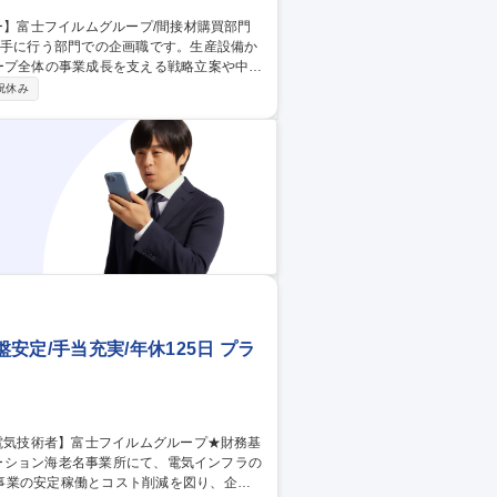
ープ全体の事業成長を支える戦略立案や中核
祝休み
また、購買実績の集計・分析を通じて注力
せて、間接材購買基幹システムの運営改善
な仕組みづくりまで、幅広く担うポジショ
部門の企画ポジション
定/手当充実/年休125日 プラ
事業の安定稼働とコスト削減を図り、企業