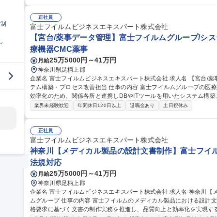
分析 ■購買システムの導入/保守 ■AI活用・IT化・DX化課題推進 ■
管理） 募集職種 【管理職】富士フイルムグループ/間接材購買部門
正社員
日制
富士フイルムビジネスエキスパート株式会社
【宮台/薬事データ管理】富士フイルムグループ/シス
し
療機器CMC薬事
25万5000円～41万円
月給
神奈川県足柄上郡
企業名 富士フイルムビジネスエキスパート株式会社 求人名 【宮台/薬事データ管理】富士フイルムグループ/シス
テム構築・プロセス改善担当 仕事の内容 富士フイルムグループの医療機器に関する薬事・設計文書の品質向上と
効率化のため、関係各所と連携しDBやITツールを用いたシステム構
どを主体的に担います。 【主要業務】 ■グループ関係者のニーズ把握とシステム要件定義 ■データベースや各種IT
業界未経験歓迎
年間休日120日以上
退職金あり
土日祝休み
ツールを活用したシステム設計 ■薬事申請書・設計文書の制作プロセス
データ管理システムの構築・運用 募集職種 【宮台/薬事データ管理】富士フイルムグループ/システム構築・プロ
セス改善担当
正社員
富士フイルムビジネスエキスパート株式会社
神奈川【メディカル製品の設計文書制作】富士フイル
法規対応
25万5000円～41万円
月給
神奈川県足柄上郡
企業名 富士フイルムビジネスエキスパート株式会社 求人名 神奈川【メディカル製品の設計文書制作】富士フイル
ムグループ 仕事の内容 富士フイルムのメディカル製品における設計文書制作・管理業務を支援します。薬事や規
格要求に基づく文書の制作実務を推進し、品質向上と効率化を実現す