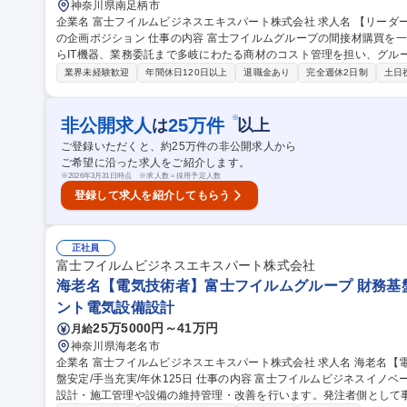
神奈川県南足柄市
企業名 富士フイルムビジネスエキスパート株式会社 求人名 【リーダー】富士フイルムグループ/間接材購買部門
の企画ポジション 仕事の内容 富士フイルムグループの間接材購買を一手に行う部門での企画職です。生産設備か
らIT機器、業務委託まで多岐にわたる商材のコスト管理を担い、グル
業務に携わります。 取引先管理システムの運営では、数千件のサプライヤーを対象とした優良企業のマップ策定
業界未経験歓迎
年間休日120日以上
退職金あり
完全週休2日制
土日
や支払条件の調整、システム登録といった供給網の管理を担います。
商材を特定し、コスト削減に向けた次期戦略の立案をサポート。あわ
や、関連プロジェクトの推進にも携わります。現場の運用から戦略的
※
非公開求人
25
万件
は
以上
ンです。 募集職種 【リーダー】富士フイルムグループ/間接材購買
ご登録いただくと、約
25
万件の非公開求人から
ご希望に沿った求人をご紹介します。
※
2026年3月31日時点 ※求人数＝採用予定人数
登録して求人を紹介してもらう
正社員
富士フイルムビジネスエキスパート株式会社
海老名【電気技術者】富士フイルムグループ 財務基盤安
ント電気設備設計
25万5000円～41万円
月給
神奈川県海老名市
企業名 富士フイルムビジネスエキスパート株式会社 求人名 海老名【電気技術者】富士フイルムグループ★財務基
盤安定/手当充実/年休125日 仕事の内容 富士フイルムビジネスイノベーション海老名事業所にて、電気インフラの
設計・施工管理や設備の維持管理・改善を行います。発注者側として