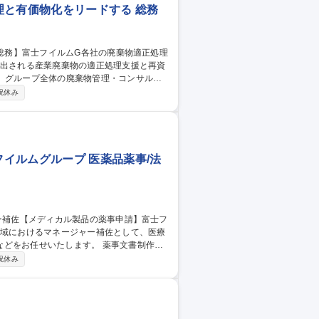
理と有価物化をリードする 総務
、グループ全体の廃棄物管理・コンサルテ
祝休み
管理、行政への届出資料作成代行 ■オペレー
イルムグループ 医薬品薬事/法
いたします。 薬事文書制作業
と協力して、各種業務改善をおこなってい
祝休み
を行い、業務を円滑に進めていただきます。