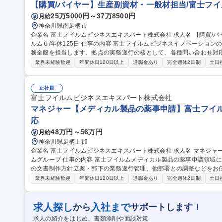
【購買/バイヤー】生産副資材・一般材担当/富士フイル
25万5000円～37万8500円
月給
神奈川県南足柄市
企業名 富士フイルムビジネスエキスパート株式会社 求人名 【購買/バイヤー】生産副資材・一般材担当/富士フイ
ルムＧ/年休125日 仕事の内容 富士フイルムビジネスイノベーションの横浜みなとみらい事業所にて、オフィス総
務全般を担当します。拠点の実務遂行の核として、各種問い合わせ対
ェクトにも参画します。 【詳細】 ■グループ各社の担当者との商材（充填ガス、工具、消耗品等）に関する仕様
業界未経験歓迎
年間休日120日以上
退職金あり
完全週休2日制
土日
の調整・確認 ■取引先候補への見積もり依頼および見積もり内容の精
交渉 ■社内イントラネットの充実した研修資料の活用や、ベテラン社員による丁寧なOJ
イヤー】生産副資材・一般材担当/富士フイルムＧ/年休125日
正社員
富士フイルムビジネスエキスパート株式会社
マネジャー【メディカル製品の薬事申請】富士フイル
応
48万円～56万円
月給
神奈川県足柄上郡
企業名 富士フイルムビジネスエキスパート株式会社 求人名 マネジャー【メディカル製品の薬事申請】富士フイル
ムグループ 仕事の内容 富士フイルムメディカル製品の薬事申請領域におけるマネージャーとして、医療法規関連
の文書制作方針立案・部下の業務遂行管理、他部署との調整などをお任せいたします。 
向上と効率化に向け、富士フイルム薬事部門および設計部門と協力し
業界未経験歓迎
年間休日120日以上
退職金あり
完全週休2日制
土日
す。 部下の業務遂行管理や人材の配置、他部署との調整等を行い、業
の薬事専門性や問題解決力の向上も担当いただきます。 募集職種 マネジャー【メディカル製品の薬事申請】富士
フイルムグループ
求人探し
入社まで
から
サポートします！
求人の紹介をはじめ、書類添削や面談対策