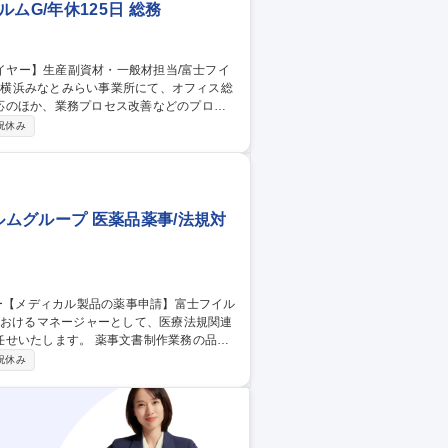
ムG/年休125日 総務
応のほか、業務プロセス改善などのプロジ
祝休み
査 ■取引先との価格、納期、品質などの条件
T対応 募集職種 【購買/バ
ムグループ 医薬品薬事/法規対
薬事文書制作業務の品質
て、各種業務改善をおこなっていただきま
祝休み
務を円滑に進めていただきます。 メンバー