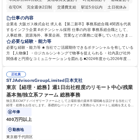
在宅OK
完全週休2日制
交通費支給
駅近5分以内
土日祝休み
服装自由
第二新卒歓迎
寮・社宅あり
食事補助あり
仕事の内容
企業名 大阪ガス株式会社 求人名 【第二新卒】事務系総合職 #関西を代表
するインフラ企業 #ポテンシャル採用 仕事の内容 事務系総合職として、
人事総務、資源海外、事業企画、営業などの業務に従事していただきま
す。 【業務内容の一例】■所属事業部の勤労業務 ■海外に関係する各種業
必要な経験・能力等
務 ■営業部門の企画スタッフ、ルート営業 【キャリアパス】入社後の配属
必要な経験・能力等 ★当社でご活躍期待できるポテンシャルを有している
ポジションで一定期間ご活躍頂いた後、本人の適性及び将来のキャリアを
方 【人物像】・ロジカルシンキングで物事を捉えられる ・社内及び社外
鑑みてジョブローテーションを行います。 【育成】OJTでの現場育成や研
関係者と円滑なコミュニケーションを図れる ■2024年度から2026年度ま
修カリキュラムを通じて、Daigasグループの業務で必要となる知識につい
での3ヵ年を対象とする「Daigasグループ中期経営計画2026」を策定しま
て学んでいただきます。 募集職種 【第二新卒】事務系総合職 #関西を代
した。https://www.osakagas.co.jp/company/press/pr2024/1777576_564
表するインフラ企業 #ポテンシャル採用
正社員
72.html ■エネルギーセキュリティの不安定化や気候変動による自然災害の
STJAdvisorsGroupLimited日本支社
甚大化など、これまで以上に社会課題解決の重要性が高まっています。
「未来の日常」の創造に向けて持続可能な社会の実現に貢献してまいりま
東京【経理・総務】週1日出社程度のリモート中心/残業
す。 学歴・資格 学歴：大学院 大学 語学力： 資格：
基本無/独立系ファーム 総務事務
独立系ECMアドバイザリーファームとして上場前後の資本市場戦略を設計する当社にて
経理・総務をお任せします。基礎的なバックオフィス業務からスタートし組織を支える専
任担当として広く活躍できる環境です。
年俸
400万円以上
勤務地
東京都千代田区