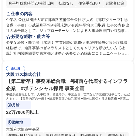
月平均残業時間20時間以内
転勤なし
住宅手当あり
経験者歓迎
研修あり
退職金あり
賞与あり
完全週休2日制
交通費支給
仕事の内容
駅近5分以内
資格取得手当あり
食事補助あり
企業名 公益財団法人東京都道路整備保全公社 求人名 【都庁グループ】総
合職（事務）◇残業月平均9時間未満／有給年平均16日取得 仕事の内容 当
社の総合職として、ジョブローテーションによる人事経理部門や収益事業
等のフロント部門の部署等幅広い部署での業務をお任せいたします。研修
必要な経験・能力等
制度やキャリア支援が充実しております！ ※下記業務詳細 【業務詳細】■
必要な経験・能力等 【歓迎】営業経験or総務/人事/経理経験or官公庁職員
管理部門：広報、人事、経理など当公社の運営に係る管理業務 ■収益部
経験者で、道路事業のゼネラリストとしてのキャリアを積みたい方【社
門：駐車場の新規開拓、管理運営、新宿駅西口広場の「イベントコーナ
風】社内関係部署や東京都と連携が必要なため綿密にコミュニケーション
ー」などの管理運営 ■道路部門：整備の急がれる骨格幹線道路や木造住宅
を図っています。 【業務の魅力】■幅広く携われる：総合職（事務）で
密集地域の特定整備路線の用地取得、道路に関する普及啓発事業、都内の
は、駐車場の管理運営や道路用地の取得、公益財団法人の中枢を担う管理
道路施設や道路工事現場の見学ツアー事業 ※入社後は上記いずれかの部門
正社員
部門など多岐に渡る業務を経験できます。 ■様々なプロジェクト：駐車場
大阪ガス株式会社
へ配属。※業務内容変更の範囲：会社の定める業務 募集職種 【都庁グル
事業の他、新宿駅西口広場内に設置された照明を兼ねた広告「ブライトサ
ープ】総合職（事務）◇残業月平均9時間未満／有給年平均16日取得
イン」の管理運営を行うなど、事業収益を生み出す活動を積極的に行って
【第二新卒】事務系総合職 #関西を代表するインフラ
います。 学歴・資格 学歴：大学院 大学 高専 短大 専修学校 高校 語学力：
企業 #ポテンシャル採用 事業企画
資格：
事務系総合職として、人事総務、資源海外、事業企画、営業などの業務に従事していただ
きます。 【業務内容の一例】■所属事業部の勤労業務 ■海外に関係する各種業務 ■営業部
門の企画スタッフ、ルート営業
月給
22万7000円以上
勤務地
大阪府大阪市中央区
年間休日120日以上
資格取得支援あり
時短勤務あり
退職金あり