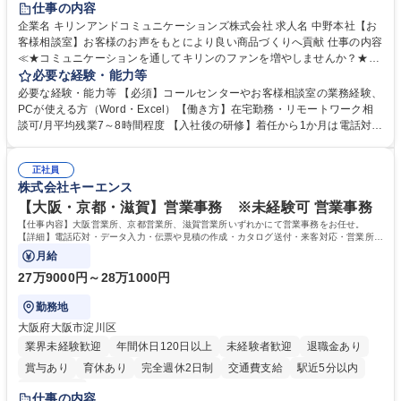
仕事の内容
企業名 キリンアンドコミュニケーションズ株式会社 求人名 中野本社【お
客様相談室】お客様のお声をもとにより良い商品づくりへ貢献 仕事の内容
≪★コミュニケーションを通してキリンのファンを増やしませんか？★≫
お客様のお声をより良い商品づくりに活かしていく上で、窓口となるお客
必要な経験・能力等
様相談室でのお仕事です。 日々お客様からいただくキリングループへのご
必要な経験・能力等 【必須】コールセンターやお客様相談室の業務経験、
意見を、企業活動に活かしています。お客様からの声に迅速かつ誠意をも
PCが使える方（Word・Excel）【働き方】在宅勤務・リモートワーク相
って対応、情報提供するとともにグループ内活動に反映しています。 【具
談可/月平均残業7～8時間程度 【入社後の研修】着任から1か月は電話対応
体的には】電話応対、メール、お手紙対応、ご指摘品調査報告書作成、有
のOJTを中心に実施し、電話対応に慣れた段階でメール・手紙のOJTを実
人チャットボット対応など。 【1日の対応件数】■電話：月間一人当たり
施する予定です。独り立ち以降もしっかりフォローする体制を整えていま
平均100件前後■メール・手紙：同上40件前後 募集職種 中野本社【お客様
正社員
すのでご安心ください。 【当社について】キリングループの広報機能を担
株式会社キーエンス
相談室】お客様のお声をもとにより良い商品づくりへ貢献
う会社として、お客様との出会いを大切にし、磨き上げたホスピタリティ
を込めてコミュニケーションをとりながら広報関連業務を行っておりま
【大阪・京都・滋賀】営業事務 ※未経験可 営業事務
す。 学歴・資格 学歴：大学院 大学 高専 短大 専修学校 高校 語学力： 資
【仕事内容】大阪営業所、京都営業所、滋賀営業所いずれかにて営業事務をお任せ。
格：
【詳細】電話応対・データ入力・伝票や見積の作成・カタログ送付・来客対応・営業所内
で発生する事務業務や業務改善をお任せ。
月給
27万9000円～28万1000円
勤務地
大阪府大阪市淀川区
業界未経験歓迎
年間休日120日以上
未経験者歓迎
退職金あり
賞与あり
育休あり
完全週休2日制
交通費支給
駅近5分以内
土日祝休み
仕事の内容