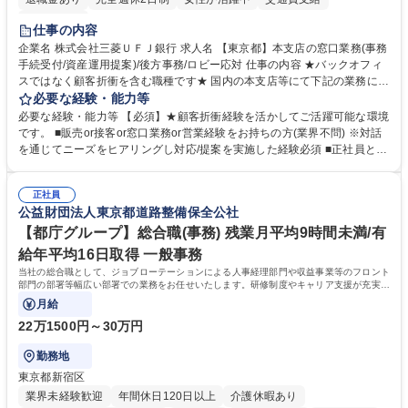
土日祝休み
仕事の内容
企業名 株式会社三菱ＵＦＪ銀行 求人名 【東京都】本支店の窓口業務(事務
手続受付/資産運用提案)/後方事務/ロビー応対 仕事の内容 ★バックオフィ
スではなく顧客折衝を含む職種です★ 国内の本支店等にて下記の業務に従
事していただきます。 ■窓口/後方/ロビーにて事務手続等の受付・オペレ
必要な経験・能力等
ーション、お客様対応 ■窓口にて、ご来店された個人のお客様に対して金
必要な経験・能力等 【必須】★顧客折衝経験を活かしてご活躍可能な環境
融商品のご提案 ■効率的な事務運用の検討・構築等 ≪業務紹介：ご応募前
です。 ■販売or接客or窓口業務or営業経験をお持ちの方(業界不問) ※対話
に必ずご覧ください≫ ※記事 https://www.mysite.bk.mufg.jp/career/circle/
を通じてニーズをヒアリングし対応/提案を実施した経験必須 ■正社員とし
article17/ ※動画 https://youtu.be/H-S7HaJqqbg 募集職種 【東京都】本支
ての就業経験1年以上 【歓迎】■金融業界での就業経験■銀行での預金為替
店の窓口業務(事務手続受付/資産運用提案)/後方事務/ロビー応対
事務経験 ■金融商品の提案・販売経験 ≪魅力≫研修やOJT環境が整ってい
正社員
るので安心して入行いただけます。 幅広いキャリアの選択肢があり、公募
公益財団法人東京都道路整備保全公社
や社内副業等を活用し、 一人ひとりが挑戦できるカルチャーが浸透してい
ます。 学歴・資格 学歴：大学院 大学 高専 短大 専修学校 高校 語学力：
【都庁グループ】総合職(事務) 残業月平均9時間未満/有
資格：
給年平均16日取得 一般事務
当社の総合職として、ジョブローテーションによる人事経理部門や収益事業等のフロント
部門の部署等幅広い部署での業務をお任せいたします。研修制度やキャリア支援が充実し
ております！ ※下記業務詳細
月給
22万1500円～30万円
勤務地
東京都新宿区
業界未経験歓迎
年間休日120日以上
介護休暇あり