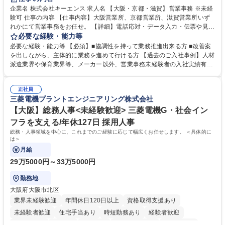
企業名 株式会社キーエンス 求人名 【大阪・京都・滋賀】営業事務 ※未経
験可 仕事の内容 【仕事内容】大阪営業所、京都営業所、滋賀営業所いず
れかにて営業事務をお任せ。 【詳細】電話応対・データ入力・伝票や見積
の作成・カタログ送付・来客対応・営業所内で発生する事務業務や業務改
必要な経験・能力等
善をお任せ。 【教育制度】ご入社後、育成担当とペアになりながらOJTに
必要な経験・能力等 【必須】■協調性を持って業務推進出来る方 ■改善案
て業務を覚えていただくことが可能です。業務システムがきちんと構築さ
を出しながら、主体的に業務を進めて行ける方 【過去のご入社事例】人材
れているため、スムーズに仕事に慣れることができる環境です。また、
派遣業界や保育業界等、メーカー以外、営業事務未経験者の入社実績有
「チームで成果を出す文化」があり、良いやり方を積極的に共有しながら
【当社の事務職について】単なる事務ではなく主体性を発揮したサポート
常に改善を目指す風土のため、安心して業務に取り組んでいただけます。
により、キーエンスの付加価値向上に貢献します。ベースの定型業務に加
募集職種 【大阪・京都・滋賀】営業事務 ※未経験可
正社員
えて、お客様や社員の状況に合わせ、能動的なサポート、改善の動きも期
三菱電機プラントエンジニアリング株式会社
待され。組織を支えるスペシャリストとして、チームに貢献し、結果的に
社員から頼られる存在になることができます。平均19:30の退勤以降の業
【大阪】総務人事<未経験歓迎> 三菱電機G・社会イン
務の持ち帰りも禁止されており、メリハリのある働き方となります。 学
フラを支える/年休127日 採用人事
歴・資格 学歴：大学院 大学 高専 短大 語学力： 資格：
総務・人事領域を中心に、これまでのご経験に応じて幅広くお任せします。 ＜具体的に
は＞
月給
29万5000円～33万5000円
勤務地
大阪府大阪市北区
業界未経験歓迎
年間休日120日以上
資格取得支援あり
未経験者歓迎
住宅手当あり
時短勤務あり
経験者歓迎
退職金あり
在宅OK
賞与あり
完全週休2日制
交通費支給