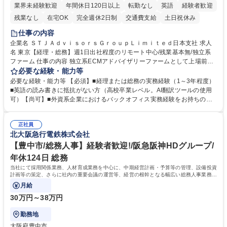
業界未経験歓迎
年間休日120日以上
転勤なし
英語
経験者歓迎
残業なし
在宅OK
完全週休2日制
交通費支給
土日祝休み
仕事の内容
企業名 ＳＴＪＡｄｖｉｓｏｒｓＧｒｏｕｐＬｉｍｉｔｅｄ日本支社 求人
名 東京【経理・総務】週1日出社程度のリモート中心/残業基本無/独立系
ファーム 仕事の内容 独立系ECMアドバイザリーファームとして上場前後
の資本市場戦略を設計する当社にて経理・総務をお任せします。基礎的な
必要な経験・能力等
バックオフィス業務からスタートし組織を支える専任担当として広く活躍
必要な経験・能力等 【必須】■経理または総務の実務経験（1～3年程度）
できる環境です。 ■日常経理、月次および年次決算サポート業務 ■本国
■英語の読み書きに抵抗がない方（高校卒業レベル。AI翻訳ツールの使用
（グローバル）との英文メール対応（AI翻訳ツール等を使用しての対応で
可）【尚可】■外資系企業におけるバックオフィス実務経験をお持ちの方
問題ございません） ■オフィス環境整備、郵便物の発送・受取等の総務業
【必須・尚可要件】簿記などの特別な資格や、TOEIC等のスコアは求めて
務全般 ■その他バックオフィス関連サポート ※ご経験に合わせて無理なく
おりません。日々の事務処理を丁寧かつ正確に行える方を歓迎します。
業務をお任せします。残業も基本的には発生せず、ご自身のペースで業務
正社員
【働き方について】現在は週4日程度の在宅勤務を実施しており、ワーク
北大阪急行電鉄株式会社
を進めやすく定着率の高い環境です。 募集職種 東京【経理・総務】週1日
ライフバランスを重視する方に最適な環境です（フルリモートも面接で相
出社程度のリモート中心/残業基本無/独立系ファーム
談可）。【求める人物像】幅広いバックオフィス業務に柔軟に対応でき、
【豊中市/総務人事】経験者歓迎!/阪急阪神HDグループ/
社内外と円滑にコミュニケーションを取りながら業務を推進できる方 学
年休124日 総務
歴・資格 学歴：大学院 大学 高専 短大 専修学校 高校 語学力： 資格：
当社にて採用関係業務、人材育成業務を中心に、中期経営計画・予算等の管理、設備投資
計画等の策定、さらに社内の重要会議の運営等、経営の根幹となる幅広い総務人事業務全
般を担当していただきます。
月給
30万円～38万円
勤務地
大阪府豊中市