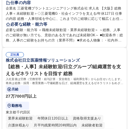
仕事の内容
駅近5分以内
土日祝休み
服装自由
寮・社宅あり
食事補助あり
企業名 三菱電機プラントエンジニアリング株式会社 求人名 【大阪】総務
人事＜未経験歓迎＞◇三菱電機G・社会インフラを支える/年休127日 仕事
の内容 総務・人事領域を中心に、これまでのご経験に応じて幅広くお任せ
します。 ＜具体的には＞ ・総務/人事労務（給与・社保・勤怠管理など）
必要な経験・能力等
・採用・教育研修 ・福利厚生運用 など ※基本的には事務所勤務ですが、
必要な経験・能力等 ＜職種未経験歓迎・業界未経験歓迎＞ ～総務、人事
採用や教育等の業務内容により、関西圏以外への日帰り・宿泊を伴う国内
のご経験が無い方でも、意欲のある方であれば未経験OK～ ■歓迎条件：総
出張もございます。 ※担当業務を持ちつつ、お互いに助け合いながら、総
務、人事のご経験をお持ちの方（業界不問） ■求める人物像：・社内外の
務部という組織として協力しながら進める体制です。 募集職種 【大阪】
関係各部門との調整を率先して行い、業務を円滑に遂行できる協調性やコ
総務人事＜未経験歓迎＞◇三菱電機G・社会インフラを支える/年休127日
ミュニケーション能力を持っている方 ・人事総務領域に興味がありゼネラ
正社員
リスト志向をお持ちの方 学歴・資格 学歴：大学院 大学 語学力： 資格：
株式会社日立医薬情報ソリューションズ
【総務・人事】未経験歓迎/日立グループ/組織運営を支
えるゼネラリストを目指す 総務
入社直後は労務（労務管理・給与計算・安全衛生・福利厚生等）からお任せいたします。
将来は総務・採用・教育業務へ守備範囲を広げ、組織運営を支えるゼネラリストをめざせ
ます。
月給
27万7000円以上
勤務地
東京都千代田区
業界未経験歓迎
年間休日120日以上
資格取得支援あり
介護休暇あり
月平均残業時間20時間以内
未経験者歓迎