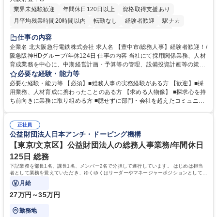
業界未経験歓迎
年間休日120日以上
資格取得支援あり
月平均残業時間20時間以内
転勤なし
経験者歓迎
駅ナカ
退職金あり
完全週休2日制
交通費支給
駅近5分以内
仕事の内容
土日祝休み
服装自由
昼食補助あり
食事補助あり
企業名 北大阪急行電鉄株式会社 求人名 【豊中市/総務人事】経験者歓迎！/
阪急阪神HDグループ/年休124日 仕事の内容 当社にて採用関係業務、人材
育成業務を中心に、中期経営計画・予算等の管理、設備投資計画等の策
定、さらに社内の重要会議の運営等、経営の根幹となる幅広い総務人事業
必要な経験・能力等
務全般を担当していただきます。 【主な業務内容】 ■採用関係業務および
必要な経験・能力等 【必須】■総務人事の実務経験がある方 【歓迎】■採
人材育成(社員研修)業務の推進 ■中期経営計画および予算等の管理 ■設備
用業務、人材育成に携わったことのある方 【求める人物像】 ■探求心を持
投資計画等の策定 ■社内の重要会議の運営 ■その他総務人事業務全般 【入
ち前向きに業務に取り組める方 ■臆せずに部門・会社を超えたコミュニケ
社後】入社後は採用や育成をメインに担当し将来的には経営根幹に関わる
ーションの取れる方 ■自分で考えて行動のできる方 ■第二の創業期を迎え
総務人事業務全般へ幅広く従事していただきます。 募集職種 【豊中市/総
る当社で組織の次代を担うネクスト人材として長期的に成長したい方 ■周
務人事】経験者歓迎！/阪急阪神HDグループ/年休124日
正社員
囲のメンバーと協調しつつ主体性を持って能動的に業務を推進できる方 学
公益財団法人日本アンチ・ドーピング機構
歴・資格 学歴：大学院 大学 高専 短大 専修学校 高校 語学力： 資格：
【東京/文京区】公益財団法人の総務人事業務/年間休日
125日 総務
下記業務を部長1名、課長1名、メンバー2名で分担して遂行しています。 はじめは担当
者として業務を覚えていただき、ゆくゆくはリーダーやマネージャーポジションとして活
躍いただくことを期待しています。
月給
27万円～35万円
勤務地