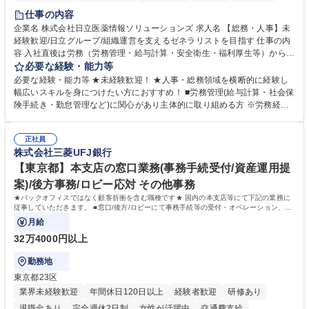
住宅手当あり
時短勤務あり
退職金あり
在宅OK
賞与あり
仕事の内容
育休あり
完全週休2日制
交通費支給
土日祝休み
寮・社宅あり
企業名 株式会社日立医薬情報ソリューションズ 求人名 【総務・人事】未
経験歓迎/日立グループ/組織運営を支えるゼネラリストを目指す 仕事の内
容 入社直後は労務（労務管理・給与計算・安全衛生・福利厚生等）からお
任せいたします。将来は総務・採用・教育業務へ守備範囲を広げ、組織運
必要な経験・能力等
営を支えるゼネラリストをめざせます。 ・初期業務：労働時間管理、給与
必要な経験・能力等 ★未経験歓迎！ ★人事・総務領域を横断的に経験し
計算、社会保険対応、福利厚生管理、安全衛生、健康経営推進等をお任せ
幅広いスキルを身につけたい方におすすめ！ ■労務管理(給与計算・社会保
します。ご経験に応じて、休職者管理など、幅広く経験を積んでいただき
険手続き・勤怠管理など)に関心があり主体的に取り組める方 ※労務経験
ます。 ・将来的な広がり：総務・採用・教育・税務対応・経営企画等。
者は早期にご活躍いただけます。 ■チームで仕事を推進できる方■将来は
★メンバーがマンツーマンで丁寧に教えるため、ご経験が浅くても安心！
マネジメント職として活躍したい 【尚可】■人事、労務、採用、教育業務
幅広く経験を積みたい意欲がある方に最適な環境です。 募集職種 【総
正社員
のご経験 ■労務管理（給与計算・社会保険手続き・勤怠管理など）の経験
株式会社三菱UFJ銀行
務・人事】未経験歓迎/日立グループ/組織運営を支えるゼネラリストを目
■衛生管理者の資格をお持ちの方 学歴・資格 学歴：大学院 大学 高専 短大
指す
専修学校 高校 語学力： 資格：
【東京都】本支店の窓口業務(事務手続受付/資産運用提
案)/後方事務/ロビー応対 その他事務
★バックオフィスではなく顧客折衝を含む職種です★ 国内の本支店等にて下記の業務に
従事していただきます。 ■窓口/後方/ロビーにて事務手続等の受付・オペレーション、お
客様対応
月給
32万4000円以上
勤務地
東京都23区
業界未経験歓迎
年間休日120日以上
経験者歓迎
研修あり
退職金あり
完全週休2日制
女性が活躍中
交通費支給