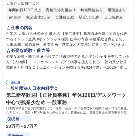
大阪府大阪市中央区
年間休日120日以上
資格取得支援あり
時短勤務あり
退職金あり
在宅OK
完全週休2日制
交通費支給
駅近5分以内
土日祝休み
服装自由
第二新卒歓迎
寮・社宅あり
食事補助あり
仕事の内容
企業名 大阪ガス株式会社 求人名 【第二新卒】事務系総合職 #関西を代表
するインフラ企業 #ポテンシャル採用 仕事の内容 事務系総合職として、
人事総務、資源海外、事業企画、営業などの業務に従事していただきま
す。 【業務内容の一例】■所属事業部の勤労業務 ■海外に関係する各種業
必要な経験・能力等
務 ■営業部門の企画スタッフ、ルート営業 【キャリアパス】入社後の配属
必要な経験・能力等 ★当社でご活躍期待できるポテンシャルを有している
ポジションで一定期間ご活躍頂いた後、本人の適性及び将来のキャリアを
方 【人物像】・ロジカルシンキングで物事を捉えられる ・社内及び社外
鑑みてジョブローテーションを行います。 【育成】OJTでの現場育成や研
関係者と円滑なコミュニケーションを図れる ■2024年度から2026年度ま
修カリキュラムを通じて、Daigasグループの業務で必要となる知識につい
での3ヵ年を対象とする「Daigasグループ中期経営計画2026」を策定しま
て学んでいただきます。 募集職種 【第二新卒】事務系総合職 #関西を代
した。https://www.osakagas.co.jp/company/press/pr2024/1777576_564
表するインフラ企業 #ポテンシャル採用
正社員
72.html ■エネルギーセキュリティの不安定化や気候変動による自然災害の
一般社団法人日本内科学会
甚大化など、これまで以上に社会課題解決の重要性が高まっています。
「未来の日常」の創造に向けて持続可能な社会の実現に貢献してまいりま
第二新卒歓迎!【正社員事務】年休120日/デスクワーク
す。 学歴・資格 学歴：大学院 大学 語学力： 資格：
中心で残業少なめ 一般事務
日本内科学会の会員管理部門にて、医師（会員）の年会費徴収や住所等個人情報の変更シ
ステム入力、電話・FAX対応をお任せします。将来的には、各種委員会の運営事務局業務
などにも幅広く携わっていただきます。
月給
23万円～27万円