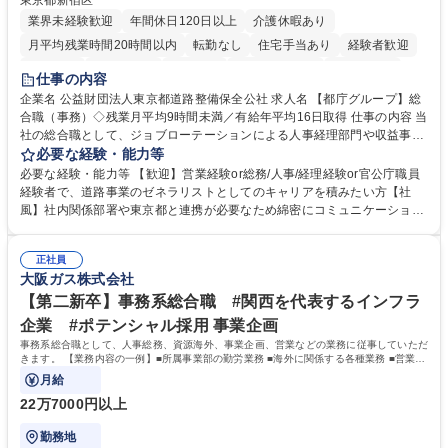
東京都新宿区
業界未経験歓迎
年間休日120日以上
介護休暇あり
月平均残業時間20時間以内
転勤なし
住宅手当あり
経験者歓迎
研修あり
退職金あり
賞与あり
完全週休2日制
交通費支給
仕事の内容
駅近5分以内
資格取得手当あり
食事補助あり
企業名 公益財団法人東京都道路整備保全公社 求人名 【都庁グループ】総
合職（事務）◇残業月平均9時間未満／有給年平均16日取得 仕事の内容 当
社の総合職として、ジョブローテーションによる人事経理部門や収益事業
等のフロント部門の部署等幅広い部署での業務をお任せいたします。研修
必要な経験・能力等
制度やキャリア支援が充実しております！ ※下記業務詳細 【業務詳細】■
必要な経験・能力等 【歓迎】営業経験or総務/人事/経理経験or官公庁職員
管理部門：広報、人事、経理など当公社の運営に係る管理業務 ■収益部
経験者で、道路事業のゼネラリストとしてのキャリアを積みたい方【社
門：駐車場の新規開拓、管理運営、新宿駅西口広場の「イベントコーナ
風】社内関係部署や東京都と連携が必要なため綿密にコミュニケーション
ー」などの管理運営 ■道路部門：整備の急がれる骨格幹線道路や木造住宅
を図っています。 【業務の魅力】■幅広く携われる：総合職（事務）で
密集地域の特定整備路線の用地取得、道路に関する普及啓発事業、都内の
は、駐車場の管理運営や道路用地の取得、公益財団法人の中枢を担う管理
道路施設や道路工事現場の見学ツアー事業 ※入社後は上記いずれかの部門
正社員
部門など多岐に渡る業務を経験できます。 ■様々なプロジェクト：駐車場
大阪ガス株式会社
へ配属。※業務内容変更の範囲：会社の定める業務 募集職種 【都庁グル
事業の他、新宿駅西口広場内に設置された照明を兼ねた広告「ブライトサ
ープ】総合職（事務）◇残業月平均9時間未満／有給年平均16日取得
イン」の管理運営を行うなど、事業収益を生み出す活動を積極的に行って
【第二新卒】事務系総合職 #関西を代表するインフラ
います。 学歴・資格 学歴：大学院 大学 高専 短大 専修学校 高校 語学力：
企業 #ポテンシャル採用 事業企画
資格：
事務系総合職として、人事総務、資源海外、事業企画、営業などの業務に従事していただ
きます。 【業務内容の一例】■所属事業部の勤労業務 ■海外に関係する各種業務 ■営業部
門の企画スタッフ、ルート営業
月給
22万7000円以上
勤務地