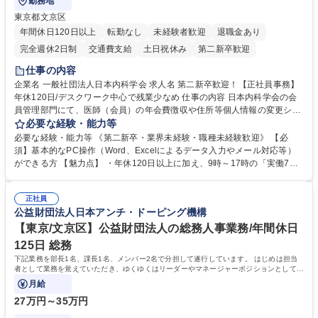
勤務地
東京都文京区
年間休日120日以上
転勤なし
未経験者歓迎
退職金あり
完全週休2日制
交通費支給
土日祝休み
第二新卒歓迎
仕事の内容
企業名 一般社団法人日本内科学会 求人名 第二新卒歓迎！【正社員事務】
年休120日/デスクワーク中心で残業少なめ 仕事の内容 日本内科学会の会
員管理部門にて、医師（会員）の年会費徴収や住所等個人情報の変更シス
テム入力、電話・FAX対応をお任せします。将来的には、各種委員会の運
必要な経験・能力等
営事務局業務などにも幅広く携わっていただきます。 【会員管理・データ
必要な経験・能力等 《第二新卒・業界未経験・職種未経験歓迎》 【必
入力業務】 ・医師（会員）の住所変更、個人情報のシステム登録・更新
須】基本的なPC操作（Word、Excelによるデータ入力やメール対応等）
・年会費の徴収管理や入金データの照合確認 【問い合わせ対応】 ・会員
ができる方 【魅力点】 ・年休120日以上に加え、9時～17時の「実働7時
（医師）からの電話、FAX、ネット申請に伴う相談受付 ・複雑な案件のへ
間勤務」で残業も少なくワークライフバランスは抜群です。 【将来的な業
のエスカレーション・連携対応 募集職種 第二新卒歓迎！【正社員事務】
務（各種委員会運営）】 ・学会内における各種委員会のスケジュール調
年休120日/デスクワーク中心で残業少なめ
正社員
整、資料作成、当日の運営サポート 学歴・資格 学歴：大学院 大学 語学
公益財団法人日本アンチ・ドーピング機構
力： 資格：
【東京/文京区】公益財団法人の総務人事業務/年間休日
125日 総務
下記業務を部長1名、課長1名、メンバー2名で分担して遂行しています。 はじめは担当
者として業務を覚えていただき、ゆくゆくはリーダーやマネージャーポジションとして活
躍いただくことを期待しています。
月給
27万円～35万円