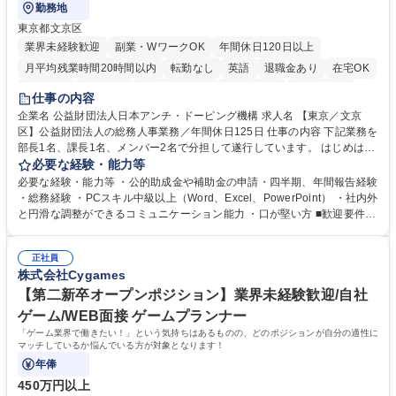
勤務地
東京都文京区
業界未経験歓迎
副業・WワークOK
年間休日120日以上
月平均残業時間20時間以内
転勤なし
英語
退職金あり
在宅OK
賞与あり
育休あり
完全週休2日制
交通費支給
土日祝休み
仕事の内容
食事補助あり
企業名 公益財団法人日本アンチ・ドーピング機構 求人名 【東京／文京
区】公益財団法人の総務人事業務／年間休日125日 仕事の内容 下記業務を
部長1名、課長1名、メンバー2名で分担して遂行しています。 はじめは担
当者として業務を覚えていただき、ゆくゆくはリーダーやマネージャーポ
必要な経験・能力等
ジションとして活躍いただくことを期待しています。 【総務・人事グルー
必要な経験・能力等 ・公的助成金や補助金の申請・四半期、年間報告経験
プの業務内容】 ・人事制度関連 ・採用活動 ・教育研修の企画、実行 ・勤
・総務経験 ・PCスキル中級以上（Word、Excel、PowerPoint） ・社内外
怠管理 ・官公庁への各種提出 ・法定の会議運営（評議員会、理事会） ・
と円滑な調整ができるコミュニケーション能力 ・口が堅い方 ■歓迎要件
コンプライアンス ・内部規程やルールの管理、整備、文書管理 ・契約関
・採用業務経験 ・英語に抵抗がない方 ・営業経験 学歴・資格 学歴：大学
連 ・衛生管理 ・防災関連・公的助成金の管理・オフィス、ファシリティ
院 大学 高専 短大 専修学校 高校 語学力： 資格：
管理 ・福利厚生関連 ・職員からの問合せ、相談対応 ・その他日常の総務
正社員
株式会社Cygames
業務全般 募集職種 【東京／文京区】公益財団法人の総務人事業務／年間
休日125日
【第二新卒オープンポジション】業界未経験歓迎/自社
ゲーム/WEB面接 ゲームプランナー
「ゲーム業界で働きたい！」という気持ちはあるものの、どのポジションが自分の適性に
マッチしているか悩んでいる方が対象となります！
年俸
450万円以上