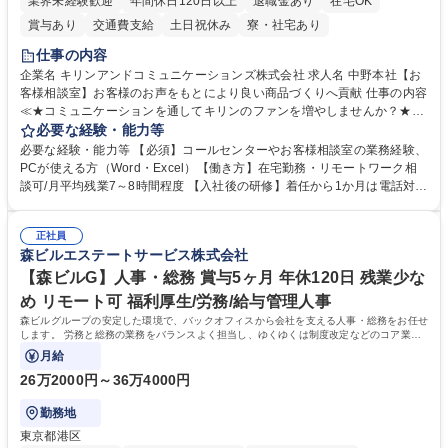
業界未経験歓迎
年間休日120日以上
退職金あり
在宅OK
賞与あり
交通費支給
土日祝休み
寮・社宅あり
仕事の内容
企業名 キリンアンドコミュニケーションズ株式会社 求人名 中野本社【お
客様相談室】お客様のお声をもとにより良い商品づくりへ貢献 仕事の内容
≪★コミュニケーションを通してキリンのファンを増やしませんか？★≫
お客様のお声をより良い商品づくりに活かしていく上で、窓口となるお客
必要な経験・能力等
様相談室でのお仕事です。 日々お客様からいただくキリングループへのご
必要な経験・能力等 【必須】コールセンターやお客様相談室の業務経験、
意見を、企業活動に活かしています。お客様からの声に迅速かつ誠意をも
PCが使える方（Word・Excel）【働き方】在宅勤務・リモートワーク相
って対応、情報提供するとともにグループ内活動に反映しています。 【具
談可/月平均残業7～8時間程度 【入社後の研修】着任から1か月は電話対応
体的には】電話応対、メール、お手紙対応、ご指摘品調査報告書作成、有
のOJTを中心に実施し、電話対応に慣れた段階でメール・手紙のOJTを実
人チャットボット対応など。 【1日の対応件数】■電話：月間一人当たり
施する予定です。独り立ち以降もしっかりフォローする体制を整えていま
平均100件前後■メール・手紙：同上40件前後 募集職種 中野本社【お客様
正社員
すのでご安心ください。 【当社について】キリングループの広報機能を担
森ビルエステートサービス株式会社
相談室】お客様のお声をもとにより良い商品づくりへ貢献
う会社として、お客様との出会いを大切にし、磨き上げたホスピタリティ
を込めてコミュニケーションをとりながら広報関連業務を行っておりま
【森ビルG】人事・総務 賞与5ヶ月 年休120日 残業少な
す。 学歴・資格 学歴：大学院 大学 高専 短大 専修学校 高校 語学力： 資
め リモート可 福利厚生/労務/給与管理人事
格：
森ビルグループの安定した環境で、バックオフィスから会社を支える人事・総務をお任せ
します。 労務と総務の業務をバランスよく担当し、ゆくゆくは制度改定などのコア業務
にも挑戦できる、やりがいある環境です。
月給
26万2000円～36万4000円
勤務地
東京都港区