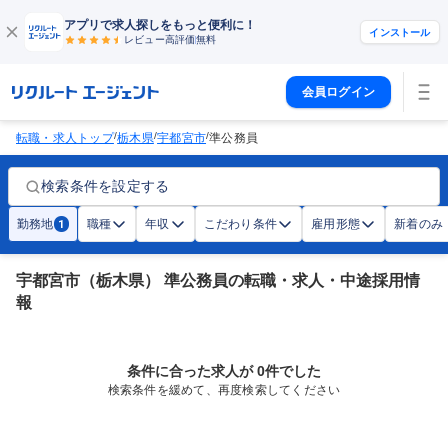
アプリで求人探しをもっと便利に！
インストール
レビュー高評価
無料
会員ログイン
/
/
/
転職・求人トップ
栃木県
宇都宮市
準公務員
検索条件を設定する
勤務地
職種
年収
こだわり条件
雇用形態
新着のみ
1
宇都宮市（栃木県） 準公務員の転職・求人・中途採用情
報
条件に合った求人が 0件でした
検索条件を緩めて、再度検索してください