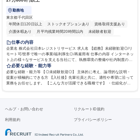
27万6000円以上
勤務地
東京都千代田区
年間休日120日以上
ストックオプションあり
資格取得支援あり
介護休暇あり
月平均残業時間20時間以内
未経験者歓迎
住宅手当あり
時短勤務あり
研修あり
在宅OK
賞与あり
仕事の内容
完全週休2日制
交通費支給
駅近5分以内
土日祝休み
服装自由
企業名 株式会社日本レジストリサービス 求人名 【総務】未経験歓迎◎/リ
モート可/世界で唯一の事業/福利厚生◎/再雇用有 仕事の内容 インターネッ
ト上の様々なサービスを支える当社にて、執務環境の整備や社内制度の検
討、イベント運営などの幅広い業務を担当し、間接的に会社の生産性向上
必要な経験・能力等
や成長に貢献している部署です。 会社の全メンバーが安心して長く成果を
必要な経験・能力等 【◎未経験歓迎◎】 主体的に考え、論理的な説明・
発揮できる環境を整えるために、毎日のメンテナンスや維持管理に加え、
提案が積極的にできる方 【入社後】先輩社員と共に、適性や希望に沿って
新たな施策検討を積極的に行っていただき、会社全体を巻き込み課題解決
業務をお任せします。 【こんな方が活躍できる職種です】 ・仕組化が好
を推進。 ・オフィス運営：執務環境の整備・物品管理・社内規定整備/改
き/得意・協働の姿勢を持っている・優先順位付け、マルチタスクが得意・
善・イベント企画/運営・非常時の対応 など、本人の希望や適性によって
様々な立場で物事を考えられる・定型業務だけでなく突発的な出来事にも
幅広い業務の体得が可能で、多様なキャリアパスを描くことも可能です。
対処できる・新しいことに興味関心がある 【魅力】■自己啓発支援：資格
募集職種 【総務】未経験歓迎◎/リモート可/世界で唯一の事業/福利厚生◎/
取得や通信教育など費用の80%（年間25万円まで）を補助 ■住宅手当：家
ヘルプ・お問い合わせ
リクルートID規約
再雇用有
賃の50%（月額7万円まで）を補助 学歴・資格 学歴：大学院 大学 語学
力： 資格：
利用規約
プライバシーポリシー