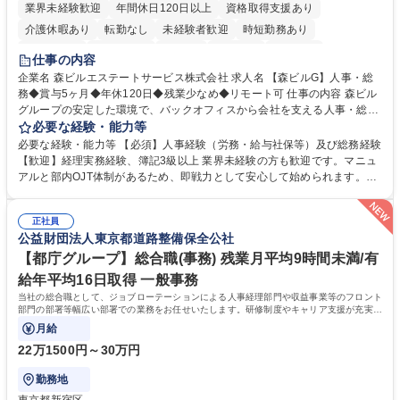
業界未経験歓迎
年間休日120日以上
資格取得支援あり
介護休暇あり
転勤なし
未経験者歓迎
時短勤務あり
経験者歓迎
退職金あり
在宅OK
賞与あり
育休あり
仕事の内容
完全週休2日制
交通費支給
長期歓迎
駅近5分以内
土日祝休み
企業名 森ビルエステートサービス株式会社 求人名 【森ビルG】人事・総
務◆賞与5ヶ月◆年休120日◆残業少なめ◆リモート可 仕事の内容 森ビル
グループの安定した環境で、バックオフィスから会社を支える人事・総務
をお任せします。 労務と総務の業務をバランスよく担当し、ゆくゆくは制
必要な経験・能力等
度改定などのコア業務にも挑戦できる、やりがいある環境です。 ■勤怠管
必要な経験・能力等 【必須】人事経験（労務・給与社保等）及び総務経験
理、給与計算、社会保険手続き、年末調整等の労務管理全般 ■入退社手続
【歓迎】経理実務経験、簿記3級以上 業界未経験の方も歓迎です。マニュ
き、社内規定の改定や人事制度改定などのコア業務 ■社内イベントの企画
アルと部内OJT体制があるため、即戦力として安心して始められます。
運営やその他総務業務全般 ※労務と総務を1：1の割合でお任せ。 入社後
【魅力・やりがい】森ビルGの安定基盤で労務から総務まで幅広く携われ
は部内のOJTを中心に、あなたの経験に合わせて不足している部分はいつ
ます。定型業務に留まらず、社内規定や人事制度の改定など会社のコア業
でも質問・相談できる環境が整っているため、安心して成長できます。 募
正社員
務に挑戦できるため、自身の成長と組織への貢献度をダイレクトに実感で
公益財団法人東京都道路整備保全公社
集職種 【森ビルG】人事・総務◆賞与5ヶ月◆年休120日◆残業少なめ◆
きます。 残業少なめ、週1日リモート可など、ワークライフバランスを保
リモート可
ち長期活躍できる環境です。 「これまでの幅広い経験を活かし、長期的な
【都庁グループ】総合職(事務) 残業月平均9時間未満/有
キャリアを築きたい」という前向きな意欲と挑戦を全力で応援します。 学
給年平均16日取得 一般事務
歴・資格 学歴：大学院 大学 高専 短大 専修学校 高校 語学力： 資格：日商
当社の総合職として、ジョブローテーションによる人事経理部門や収益事業等のフロント
簿記検定1級 日商簿記検定2級 日商簿記検定3級
部門の部署等幅広い部署での業務をお任せいたします。研修制度やキャリア支援が充実し
ております！ ※下記業務詳細
月給
22万1500円～30万円
勤務地