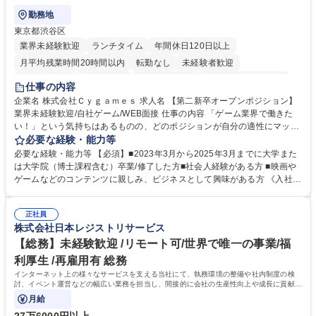
勤務地
東京都渋谷区
業界未経験歓迎
ランチタイム
年間休日120日以上
月平均残業時間20時間以内
転勤なし
未経験者歓迎
住宅手当あり
経験者歓迎
完全週休2日制
インセンティブあり
仕事の内容
交通費支給
土日祝休み
服装自由
昼食補助あり
第二新卒歓迎
企業名 株式会社Ｃｙｇａｍｅｓ 求人名 【第二新卒オープンポジション】
業界未経験歓迎/自社ゲーム/WEB面接 仕事の内容 「ゲーム業界で働きた
食事補助あり
い！」という気持ちはあるものの、どのポジションが自分の適性にマッチ
しているか悩んでいる方が対象となります！ 総合職（プランナー/データ
必要な経験・能力等
アナリストなど）、技術職（開発エンジニ ア/インフラエンジニアな
必要な経験・能力等 【必須】■2023年3月から2025年3月までに大学また
ど）、デザイン職（デザイナー/イラストレ ーターなど）等から、面接で
は大学院（博士課程含む）卒業/修了した方■社会人経験がある方 ■映画や
ご希望と適正にマッチしたポジションをご案内いたします。ゲームやエン
ゲームなどのコンテンツに親しみ、ビジネスとして興味がある方 《入社実
タメコンテンツが大好きで、「ゲーム業界の未来を自らの手で作りたい」
績 例》 ・メーカー → プロジェクトマネージャー ・ソーシャルゲーム →
「最高のコンテンツを作るためには、何でもやる」という情熱に溢れた方
ゲームプランナー ・通信 → ゲームエンジニア ・独立行政法人 → データ
のご応募をお待ちしております。 募集職種 【第二新卒オープンポジショ
正社員
サイエンティスト 学歴・資格 学歴：大学院 大学 語学力： 資格：
株式会社日本レジストリサービス
ン】業界未経験歓迎/自社ゲーム/WEB面接
【総務】未経験歓迎 /リモート可/世界で唯一の事業/福
利厚生 /再雇用有 総務
インターネット上の様々なサービスを支える当社にて、執務環境の整備や社内制度の検
討、イベント運営などの幅広い業務を担当し、間接的に会社の生産性向上や成長に貢献し
ている部署です。
月給