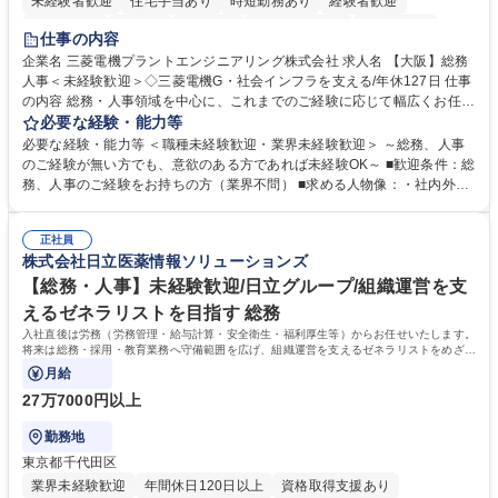
未経験者歓迎
住宅手当あり
時短勤務あり
経験者歓迎
退職金あり
在宅OK
賞与あり
完全週休2日制
交通費支給
仕事の内容
駅近5分以内
土日祝休み
服装自由
寮・社宅あり
食事補助あり
企業名 三菱電機プラントエンジニアリング株式会社 求人名 【大阪】総務
人事＜未経験歓迎＞◇三菱電機G・社会インフラを支える/年休127日 仕事
の内容 総務・人事領域を中心に、これまでのご経験に応じて幅広くお任せ
します。 ＜具体的には＞ ・総務/人事労務（給与・社保・勤怠管理など）
必要な経験・能力等
・採用・教育研修 ・福利厚生運用 など ※基本的には事務所勤務ですが、
必要な経験・能力等 ＜職種未経験歓迎・業界未経験歓迎＞ ～総務、人事
採用や教育等の業務内容により、関西圏以外への日帰り・宿泊を伴う国内
のご経験が無い方でも、意欲のある方であれば未経験OK～ ■歓迎条件：総
出張もございます。 ※担当業務を持ちつつ、お互いに助け合いながら、総
務、人事のご経験をお持ちの方（業界不問） ■求める人物像：・社内外の
務部という組織として協力しながら進める体制です。 募集職種 【大阪】
関係各部門との調整を率先して行い、業務を円滑に遂行できる協調性やコ
総務人事＜未経験歓迎＞◇三菱電機G・社会インフラを支える/年休127日
ミュニケーション能力を持っている方 ・人事総務領域に興味がありゼネラ
正社員
リスト志向をお持ちの方 学歴・資格 学歴：大学院 大学 語学力： 資格：
株式会社日立医薬情報ソリューションズ
【総務・人事】未経験歓迎/日立グループ/組織運営を支
えるゼネラリストを目指す 総務
入社直後は労務（労務管理・給与計算・安全衛生・福利厚生等）からお任せいたします。
将来は総務・採用・教育業務へ守備範囲を広げ、組織運営を支えるゼネラリストをめざせ
ます。
月給
27万7000円以上
勤務地
東京都千代田区
業界未経験歓迎
年間休日120日以上
資格取得支援あり