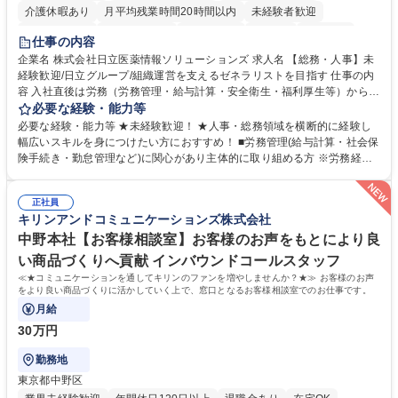
介護休暇あり
月平均残業時間20時間以内
未経験者歓迎
住宅手当あり
時短勤務あり
退職金あり
在宅OK
賞与あり
仕事の内容
育休あり
完全週休2日制
交通費支給
土日祝休み
寮・社宅あり
企業名 株式会社日立医薬情報ソリューションズ 求人名 【総務・人事】未
経験歓迎/日立グループ/組織運営を支えるゼネラリストを目指す 仕事の内
容 入社直後は労務（労務管理・給与計算・安全衛生・福利厚生等）からお
任せいたします。将来は総務・採用・教育業務へ守備範囲を広げ、組織運
必要な経験・能力等
営を支えるゼネラリストをめざせます。 ・初期業務：労働時間管理、給与
必要な経験・能力等 ★未経験歓迎！ ★人事・総務領域を横断的に経験し
計算、社会保険対応、福利厚生管理、安全衛生、健康経営推進等をお任せ
幅広いスキルを身につけたい方におすすめ！ ■労務管理(給与計算・社会保
します。ご経験に応じて、休職者管理など、幅広く経験を積んでいただき
険手続き・勤怠管理など)に関心があり主体的に取り組める方 ※労務経験
ます。 ・将来的な広がり：総務・採用・教育・税務対応・経営企画等。
者は早期にご活躍いただけます。 ■チームで仕事を推進できる方■将来は
★メンバーがマンツーマンで丁寧に教えるため、ご経験が浅くても安心！
マネジメント職として活躍したい 【尚可】■人事、労務、採用、教育業務
幅広く経験を積みたい意欲がある方に最適な環境です。 募集職種 【総
正社員
のご経験 ■労務管理（給与計算・社会保険手続き・勤怠管理など）の経験
キリンアンドコミュニケーションズ株式会社
務・人事】未経験歓迎/日立グループ/組織運営を支えるゼネラリストを目
■衛生管理者の資格をお持ちの方 学歴・資格 学歴：大学院 大学 高専 短大
指す
専修学校 高校 語学力： 資格：
中野本社【お客様相談室】お客様のお声をもとにより良
い商品づくりへ貢献 インバウンドコールスタッフ
≪★コミュニケーションを通してキリンのファンを増やしませんか？★≫ お客様のお声
をより良い商品づくりに活かしていく上で、窓口となるお客様相談室でのお仕事です。
月給
30万円
勤務地
東京都中野区