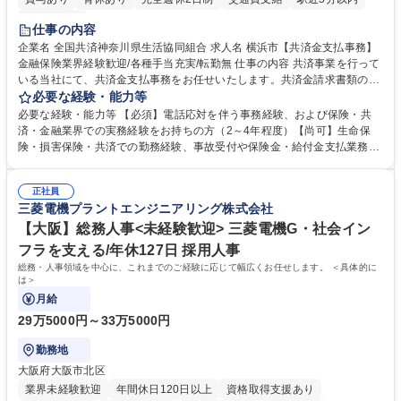
土日祝休み
仕事の内容
企業名 全国共済神奈川県生活協同組合 求人名 横浜市【共済金支払事務】
金融保険業界経験歓迎/各種手当充実/転勤無 仕事の内容 共済事業を行って
いる当社にて、共済金支払事務をお任せいたします。共済金請求書類の受
付・内容確認・審査・データ入力のほか、加入者様や医療機関等からの問
必要な経験・能力等
い合わせ電話対応や書類発送等を担当します。 ■共済金請求書類の受付、
必要な経験・能力等 【必須】電話応対を伴う事務経験、および保険・共
内容確認、および共済金支払に関する審査・事務処理業務全般を担当 ■専
済・金融業界での実務経験をお持ちの方（2～4年程度）【尚可】生命保
用システムへのデータ入力、各種必要書類の作成・発送作業 ■加入者様や
険・損害保険・共済での勤務経験、事故受付や保険金・給付金支払業務経
医療機関等からの各種問い合わせに対する丁寧かつ迅速な電話応対 ■現場
験がある方 【求める人物像】■相手の立場に立った丁寧な対応ができる方
調査の対応および業務プロセスの改善活動 【業務内容の変更範囲】当社の
■チームワークを大切にし、素直に学べる方★外勤の保険営業から内勤事
指定する業務 募集職種 横浜市【共済金支払事務】金融保険業界経験歓迎/
正社員
務へのキャリアチェンジ希望者も大歓迎です！ 学歴・資格 学歴：大学院
三菱電機プラントエンジニアリング株式会社
各種手当充実/転勤無
大学 高専 短大 専修学校 高校 語学力： 資格：
【大阪】総務人事<未経験歓迎> 三菱電機G・社会イン
フラを支える/年休127日 採用人事
総務・人事領域を中心に、これまでのご経験に応じて幅広くお任せします。 ＜具体的に
は＞
月給
29万5000円～33万5000円
勤務地
大阪府大阪市北区
業界未経験歓迎
年間休日120日以上
資格取得支援あり