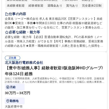
未経験者歓迎
経験者歓迎
退職金あり
賞与あり
完全週休2日制
交通費支給
駅近5分以内
土日祝休み
仕事の内容
企業名 ソーゴー株式会社 求人名 東京都品川区【営業アシスタント】未経
験OK◆受発注・事務◆年間休日130日 仕事の内容 樹脂板や建築資材など
の販売・加工事業を行っている当社にて、営業アシスタント業務をお任せ
いたします。注文対応やWebデータの出力、各所への発注・加工依頼のほ
必要な経験・能力等
か、電話・メール対応等の事務業務を担当します。 ■受注・発注業務：FA
必要な経験・能力等 【必須】普通自動車運転免許、PCの基本操作（メー
Xによる注文対応、Web発注データのプリントアウト、各仕入先・協力会
ル送信・簡単入力程度）ができる方【尚可】事務の実務経験、受発注業務
社への発注および加工依頼等 ■納品書・請求書の作成および発送手配 ■商
の経験のある方★業界・職種未経験歓迎！人柄と意欲を重視した採用を行
品手配・在庫確認・納期調整 ■電話・メールでの問い合わせ対応および付
っています。 【要件】未経験歓迎！未経験からスタートして長く勤務する
随する事務全般 ※高度なPCスキルは不要です。【業務内容の変更範囲】
社員が多数在籍しています。 【求める人物像】納期優先の業界のため状況
当社の指定する業務 募集職種 東京都品川区【営業アシスタント】未経験O
正社員
変化に臨機応変かつ柔軟に対応できる方、約束を守り正確に作業を進めら
北大阪急行電鉄株式会社
K◆受発注・事務◆年間休日130日
れる方を求めています。高度なPCスキルや関数知識は一切不要です。丁
寧な指導体制が整っているため、安心してお仕事をスタートしていただけ
【豊中市/総務人事】経験者歓迎!/阪急阪神HDグループ/
ます。 学歴・資格 学歴：大学院 大学 高専 短大 専修学校 高校 語学力：
年休124日 総務
資格：
当社にて採用関係業務、人材育成業務を中心に、中期経営計画・予算等の管理、設備投資
計画等の策定、さらに社内の重要会議の運営等、経営の根幹となる幅広い総務人事業務全
般を担当していただきます。
月給
30万円～38万円
勤務地
大阪府豊中市