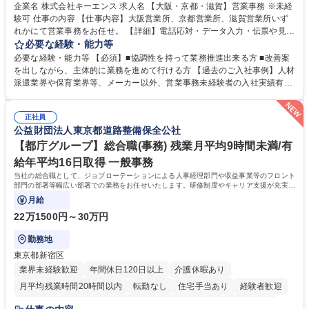
企業名 株式会社キーエンス 求人名 【大阪・京都・滋賀】営業事務 ※未経
験可 仕事の内容 【仕事内容】大阪営業所、京都営業所、滋賀営業所いず
れかにて営業事務をお任せ。 【詳細】電話応対・データ入力・伝票や見積
の作成・カタログ送付・来客対応・営業所内で発生する事務業務や業務改
必要な経験・能力等
善をお任せ。 【教育制度】ご入社後、育成担当とペアになりながらOJTに
必要な経験・能力等 【必須】■協調性を持って業務推進出来る方 ■改善案
て業務を覚えていただくことが可能です。業務システムがきちんと構築さ
を出しながら、主体的に業務を進めて行ける方 【過去のご入社事例】人材
れているため、スムーズに仕事に慣れることができる環境です。また、
派遣業界や保育業界等、メーカー以外、営業事務未経験者の入社実績有
「チームで成果を出す文化」があり、良いやり方を積極的に共有しながら
【当社の事務職について】単なる事務ではなく主体性を発揮したサポート
常に改善を目指す風土のため、安心して業務に取り組んでいただけます。
により、キーエンスの付加価値向上に貢献します。ベースの定型業務に加
募集職種 【大阪・京都・滋賀】営業事務 ※未経験可
正社員
えて、お客様や社員の状況に合わせ、能動的なサポート、改善の動きも期
公益財団法人東京都道路整備保全公社
待され。組織を支えるスペシャリストとして、チームに貢献し、結果的に
社員から頼られる存在になることができます。平均19:30の退勤以降の業
【都庁グループ】総合職(事務) 残業月平均9時間未満/有
務の持ち帰りも禁止されており、メリハリのある働き方となります。 学
給年平均16日取得 一般事務
歴・資格 学歴：大学院 大学 高専 短大 語学力： 資格：
当社の総合職として、ジョブローテーションによる人事経理部門や収益事業等のフロント
部門の部署等幅広い部署での業務をお任せいたします。研修制度やキャリア支援が充実し
ております！ ※下記業務詳細
月給
22万1500円～30万円
勤務地
東京都新宿区
業界未経験歓迎
年間休日120日以上
介護休暇あり
月平均残業時間20時間以内
転勤なし
住宅手当あり
経験者歓迎
研修あり
退職金あり
賞与あり
完全週休2日制
交通費支給