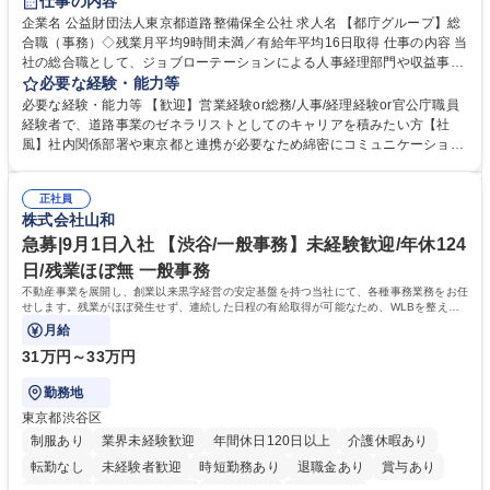
仕事の内容
駅近5分以内
資格取得手当あり
食事補助あり
企業名 公益財団法人東京都道路整備保全公社 求人名 【都庁グループ】総
合職（事務）◇残業月平均9時間未満／有給年平均16日取得 仕事の内容 当
社の総合職として、ジョブローテーションによる人事経理部門や収益事業
等のフロント部門の部署等幅広い部署での業務をお任せいたします。研修
必要な経験・能力等
制度やキャリア支援が充実しております！ ※下記業務詳細 【業務詳細】■
必要な経験・能力等 【歓迎】営業経験or総務/人事/経理経験or官公庁職員
管理部門：広報、人事、経理など当公社の運営に係る管理業務 ■収益部
経験者で、道路事業のゼネラリストとしてのキャリアを積みたい方【社
門：駐車場の新規開拓、管理運営、新宿駅西口広場の「イベントコーナ
風】社内関係部署や東京都と連携が必要なため綿密にコミュニケーション
ー」などの管理運営 ■道路部門：整備の急がれる骨格幹線道路や木造住宅
を図っています。 【業務の魅力】■幅広く携われる：総合職（事務）で
密集地域の特定整備路線の用地取得、道路に関する普及啓発事業、都内の
は、駐車場の管理運営や道路用地の取得、公益財団法人の中枢を担う管理
道路施設や道路工事現場の見学ツアー事業 ※入社後は上記いずれかの部門
正社員
部門など多岐に渡る業務を経験できます。 ■様々なプロジェクト：駐車場
株式会社山和
へ配属。※業務内容変更の範囲：会社の定める業務 募集職種 【都庁グル
事業の他、新宿駅西口広場内に設置された照明を兼ねた広告「ブライトサ
ープ】総合職（事務）◇残業月平均9時間未満／有給年平均16日取得
イン」の管理運営を行うなど、事業収益を生み出す活動を積極的に行って
急募|9月1日入社 【渋谷/一般事務】未経験歓迎/年休124
います。 学歴・資格 学歴：大学院 大学 高専 短大 専修学校 高校 語学力：
日/残業ほぼ無 一般事務
資格：
不動産事業を展開し、創業以来黒字経営の安定基盤を持つ当社にて、各種事務業務をお任
せします。残業がほぼ発生せず、連続した日程の有給取得が可能なため、WLBを整えた
い方にお勧めの環境です！
月給
31万円～33万円
勤務地
東京都渋谷区
制服あり
業界未経験歓迎
年間休日120日以上
介護休暇あり
転勤なし
未経験者歓迎
時短勤務あり
退職金あり
賞与あり