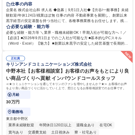
育休あり
完全週休2日制
交通費支給
土日祝休み
仕事の内容
企業名 株式会社山和 求人名 ◆急募｜9月1日入社◆【渋谷/一般事務】未経
験歓迎/年休124日/残業ほぼ無 仕事の内容 不動産事業を展開し、創業以来
黒字経営の安定基盤を持つ当社にて、各種事務業務をお任せします。残業
がほぼ発生せず、連続した日程の有給取得が可能なため、WLBを整えたい
必要な経験・能力等
方にお勧めの環境です！ 入社後はOJTを通じて丁寧に研修を行いますの
必要な経験・能力等 ＼業界・職種未経験OK！早期入社が可能な方へ！／
で、事務未経験の方でも安心して臨むことができます。 【業務詳細】■電
【必須】■2026年9月1日までのご入社が可能な方 ■基本的なPCスキル
話・来客対応 ■物件の鍵や社内の備品管理 ■データ入力や書類作成 ■契約
（Word・Excel） 【魅力】 ■創業以来黒字の安定した経営基盤で長期的に
書などのファイリング ■郵送物の仕訳・発送 など 募集職種 ◆急募｜9月1
安心して働ける環境 ■残業ほぼなしで働きやすさ抜群、プライベートとの
日入社◆【渋谷/一般事務】未経験歓迎/年休124日/残業ほぼ無
両立が可能 ■有給取得を積極的に推奨、年間10日程度の取得実績 ■1ヶ月
正社員
のOJTで業務を習得可能、未経験でもしっかりサポート 学歴・資格 学
キリンアンドコミュニケーションズ株式会社
歴：大学院 大学 高専 短大 語学力： 資格：
中野本社【お客様相談室】お客様のお声をもとにより良
い商品づくりへ貢献 インバウンドコールスタッフ
≪★コミュニケーションを通してキリンのファンを増やしませんか？★≫ お客様のお声
をより良い商品づくりに活かしていく上で、窓口となるお客様相談室でのお仕事です。
月給
30万円
勤務地
東京都中野区
業界未経験歓迎
年間休日120日以上
退職金あり
在宅OK
賞与あり
交通費支給
土日祝休み
寮・社宅あり