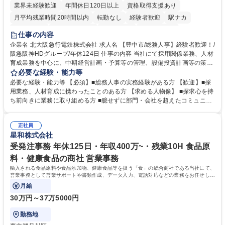
業界未経験歓迎
年間休日120日以上
資格取得支援あり
月平均残業時間20時間以内
転勤なし
経験者歓迎
駅ナカ
退職金あり
完全週休2日制
交通費支給
駅近5分以内
仕事の内容
土日祝休み
服装自由
昼食補助あり
食事補助あり
企業名 北大阪急行電鉄株式会社 求人名 【豊中市/総務人事】経験者歓迎！/
阪急阪神HDグループ/年休124日 仕事の内容 当社にて採用関係業務、人材
育成業務を中心に、中期経営計画・予算等の管理、設備投資計画等の策
定、さらに社内の重要会議の運営等、経営の根幹となる幅広い総務人事業
必要な経験・能力等
務全般を担当していただきます。 【主な業務内容】 ■採用関係業務および
必要な経験・能力等 【必須】■総務人事の実務経験がある方 【歓迎】■採
人材育成(社員研修)業務の推進 ■中期経営計画および予算等の管理 ■設備
用業務、人材育成に携わったことのある方 【求める人物像】 ■探求心を持
投資計画等の策定 ■社内の重要会議の運営 ■その他総務人事業務全般 【入
ち前向きに業務に取り組める方 ■臆せずに部門・会社を超えたコミュニケ
社後】入社後は採用や育成をメインに担当し将来的には経営根幹に関わる
ーションの取れる方 ■自分で考えて行動のできる方 ■第二の創業期を迎え
総務人事業務全般へ幅広く従事していただきます。 募集職種 【豊中市/総
る当社で組織の次代を担うネクスト人材として長期的に成長したい方 ■周
務人事】経験者歓迎！/阪急阪神HDグループ/年休124日
正社員
囲のメンバーと協調しつつ主体性を持って能動的に業務を推進できる方 学
星和株式会社
歴・資格 学歴：大学院 大学 高専 短大 専修学校 高校 語学力： 資格：
受発注事務 年休125日・年収400万~・残業10H 食品原
料・健康食品の商社 営業事務
輸入される食品原料や食品添加物、健康食品等を扱う「食」の総合商社である当社にて、
営業事務として営業サポートや書類作成、データ入力、電話対応などの業務をお任せしま
す。
月給
30万円～37万5000円
勤務地