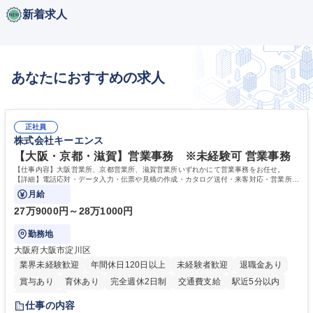
新着求人
あなたにおすすめの求人
正社員
株式会社キーエンス
【大阪・京都・滋賀】営業事務 ※未経験可 営業事務
【仕事内容】大阪営業所、京都営業所、滋賀営業所いずれかにて営業事務をお任せ。
【詳細】電話応対・データ入力・伝票や見積の作成・カタログ送付・来客対応・営業所内
で発生する事務業務や業務改善をお任せ。
月給
27万9000円～28万1000円
勤務地
大阪府大阪市淀川区
業界未経験歓迎
年間休日120日以上
未経験者歓迎
退職金あり
賞与あり
育休あり
完全週休2日制
交通費支給
駅近5分以内
土日祝休み
仕事の内容