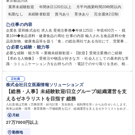
東京都品川区
業界未経験歓迎
年間休日120日以上
月平均残業時間20時間以内
転勤なし
未経験者歓迎
賞与あり
育休あり
完全週休2日制
交通費支給
土日祝休み
仕事の内容
企業名 星和株式会社 求人名 受発注事務◆年休125日・年収400万～・残
業10H◆食品原料・健康食品の商社 仕事の内容 輸入される食品原料や食
品添加物、健康食品等を扱う「食」の総合商社である当社にて、営業事務
として営業サポートや書類作成、データ入力、電話対応などの業務をお任
必要な経験・能力等
せします。 ・受注／出荷指示／売上管理／仕入管理／在庫管理／お客様や
必要な経験・能力等 ＜業種未経験歓迎＞ 【歓迎】受発注業務のご経験
倉庫と電話確認など、販売に関わる事務、営業サポートをお願いします。
【求める人物像】・受発注や物流が好きな方 ・社会人としての基本的な常
・入社後は商品について覚えることから始め、先輩社員OJTと共に業務を
識・コミュニケーション力をお持ちの方 ・電話でのやり取りを含め、相手
進めて頂きます。未経験から始めた方も多数活躍中です。 [業務内容の変
の要件を正しく理解し対応できる方 ・数量・在庫・出荷数などの数値を正
更の範囲:会社の定める業務] 募集職種 受発注事務◆年休125日・年収400
確に扱う業務に抵抗がない方 ・PCを業務で日常的に使用しており、四則
万～・残業10H◆食品原料・健康食品の商社
正社員
演算ができる方 ・業務ルールや指示を理解し、行動できる方 学歴・資格
株式会社日立医薬情報ソリューションズ
学歴：大学院 大学 短大 語学力： 資格：
【総務・人事】未経験歓迎/日立グループ/組織運営を支
えるゼネラリストを目指す 総務
入社直後は労務（労務管理・給与計算・安全衛生・福利厚生等）からお任せいたします。
将来は総務・採用・教育業務へ守備範囲を広げ、組織運営を支えるゼネラリストをめざせ
ます。
月給
27万7000円以上
勤務地