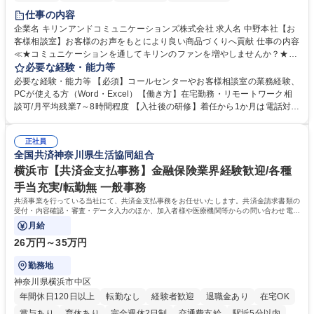
仕事の内容
企業名 キリンアンドコミュニケーションズ株式会社 求人名 中野本社【お
客様相談室】お客様のお声をもとにより良い商品づくりへ貢献 仕事の内容
≪★コミュニケーションを通してキリンのファンを増やしませんか？★≫
お客様のお声をより良い商品づくりに活かしていく上で、窓口となるお客
必要な経験・能力等
様相談室でのお仕事です。 日々お客様からいただくキリングループへのご
必要な経験・能力等 【必須】コールセンターやお客様相談室の業務経験、
意見を、企業活動に活かしています。お客様からの声に迅速かつ誠意をも
PCが使える方（Word・Excel）【働き方】在宅勤務・リモートワーク相
って対応、情報提供するとともにグループ内活動に反映しています。 【具
談可/月平均残業7～8時間程度 【入社後の研修】着任から1か月は電話対応
体的には】電話応対、メール、お手紙対応、ご指摘品調査報告書作成、有
のOJTを中心に実施し、電話対応に慣れた段階でメール・手紙のOJTを実
人チャットボット対応など。 【1日の対応件数】■電話：月間一人当たり
施する予定です。独り立ち以降もしっかりフォローする体制を整えていま
平均100件前後■メール・手紙：同上40件前後 募集職種 中野本社【お客様
正社員
すのでご安心ください。 【当社について】キリングループの広報機能を担
全国共済神奈川県生活協同組合
相談室】お客様のお声をもとにより良い商品づくりへ貢献
う会社として、お客様との出会いを大切にし、磨き上げたホスピタリティ
を込めてコミュニケーションをとりながら広報関連業務を行っておりま
横浜市【共済金支払事務】金融保険業界経験歓迎/各種
す。 学歴・資格 学歴：大学院 大学 高専 短大 専修学校 高校 語学力： 資
手当充実/転勤無 一般事務
格：
共済事業を行っている当社にて、共済金支払事務をお任せいたします。共済金請求書類の
受付・内容確認・審査・データ入力のほか、加入者様や医療機関等からの問い合わせ電話
対応や書類発送等を担当します。
月給
26万円～35万円
勤務地
神奈川県横浜市中区
年間休日120日以上
転勤なし
経験者歓迎
退職金あり
在宅OK
賞与あり
育休あり
完全週休2日制
交通費支給
駅近5分以内