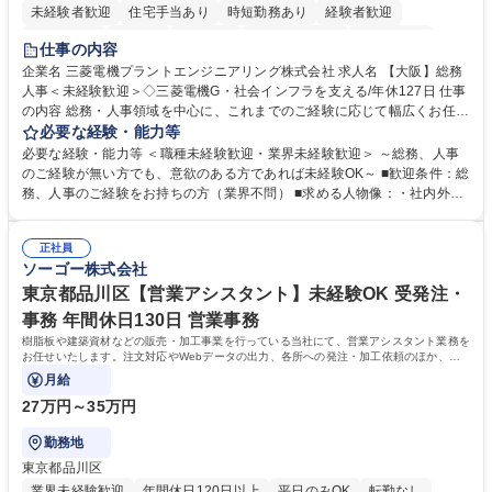
未経験者歓迎
住宅手当あり
時短勤務あり
経験者歓迎
退職金あり
在宅OK
賞与あり
完全週休2日制
交通費支給
仕事の内容
駅近5分以内
土日祝休み
服装自由
寮・社宅あり
食事補助あり
企業名 三菱電機プラントエンジニアリング株式会社 求人名 【大阪】総務
人事＜未経験歓迎＞◇三菱電機G・社会インフラを支える/年休127日 仕事
の内容 総務・人事領域を中心に、これまでのご経験に応じて幅広くお任せ
します。 ＜具体的には＞ ・総務/人事労務（給与・社保・勤怠管理など）
必要な経験・能力等
・採用・教育研修 ・福利厚生運用 など ※基本的には事務所勤務ですが、
必要な経験・能力等 ＜職種未経験歓迎・業界未経験歓迎＞ ～総務、人事
採用や教育等の業務内容により、関西圏以外への日帰り・宿泊を伴う国内
のご経験が無い方でも、意欲のある方であれば未経験OK～ ■歓迎条件：総
出張もございます。 ※担当業務を持ちつつ、お互いに助け合いながら、総
務、人事のご経験をお持ちの方（業界不問） ■求める人物像：・社内外の
務部という組織として協力しながら進める体制です。 募集職種 【大阪】
関係各部門との調整を率先して行い、業務を円滑に遂行できる協調性やコ
総務人事＜未経験歓迎＞◇三菱電機G・社会インフラを支える/年休127日
ミュニケーション能力を持っている方 ・人事総務領域に興味がありゼネラ
正社員
リスト志向をお持ちの方 学歴・資格 学歴：大学院 大学 語学力： 資格：
ソーゴー株式会社
東京都品川区【営業アシスタント】未経験OK 受発注・
事務 年間休日130日 営業事務
樹脂板や建築資材などの販売・加工事業を行っている当社にて、営業アシスタント業務を
お任せいたします。注文対応やWebデータの出力、各所への発注・加工依頼のほか、電
話・メール対応等の事務業務を担当します。
月給
27万円～35万円
勤務地
東京都品川区
業界未経験歓迎
年間休日120日以上
平日のみOK
転勤なし