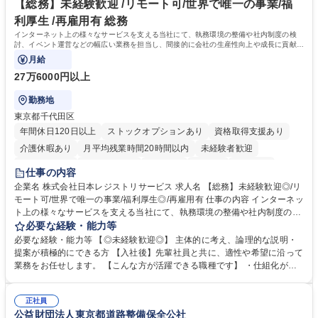
ール管理が出来る方。※将来的に他部署（営業部門、コーポレート部門）
【総務】未経験歓迎 /リモート可/世界で唯一の事業/福
へのジョブローテーションの可能性があります。 学歴・資格 学歴：大学
利厚生 /再雇用有 総務
院 大学 語学力： 資格：宅地建物取引士
インターネット上の様々なサービスを支える当社にて、執務環境の整備や社内制度の検
討、イベント運営などの幅広い業務を担当し、間接的に会社の生産性向上や成長に貢献し
ている部署です。
月給
27万6000円以上
勤務地
東京都千代田区
年間休日120日以上
ストックオプションあり
資格取得支援あり
介護休暇あり
月平均残業時間20時間以内
未経験者歓迎
住宅手当あり
時短勤務あり
研修あり
在宅OK
賞与あり
仕事の内容
完全週休2日制
交通費支給
駅近5分以内
土日祝休み
服装自由
企業名 株式会社日本レジストリサービス 求人名 【総務】未経験歓迎◎/リ
モート可/世界で唯一の事業/福利厚生◎/再雇用有 仕事の内容 インターネッ
ト上の様々なサービスを支える当社にて、執務環境の整備や社内制度の検
討、イベント運営などの幅広い業務を担当し、間接的に会社の生産性向上
必要な経験・能力等
や成長に貢献している部署です。 会社の全メンバーが安心して長く成果を
必要な経験・能力等 【◎未経験歓迎◎】 主体的に考え、論理的な説明・
発揮できる環境を整えるために、毎日のメンテナンスや維持管理に加え、
提案が積極的にできる方 【入社後】先輩社員と共に、適性や希望に沿って
新たな施策検討を積極的に行っていただき、会社全体を巻き込み課題解決
業務をお任せします。 【こんな方が活躍できる職種です】 ・仕組化が好
を推進。 ・オフィス運営：執務環境の整備・物品管理・社内規定整備/改
き/得意・協働の姿勢を持っている・優先順位付け、マルチタスクが得意・
善・イベント企画/運営・非常時の対応 など、本人の希望や適性によって
様々な立場で物事を考えられる・定型業務だけでなく突発的な出来事にも
幅広い業務の体得が可能で、多様なキャリアパスを描くことも可能です。
正社員
対処できる・新しいことに興味関心がある 【魅力】■自己啓発支援：資格
公益財団法人東京都道路整備保全公社
募集職種 【総務】未経験歓迎◎/リモート可/世界で唯一の事業/福利厚生◎/
取得や通信教育など費用の80%（年間25万円まで）を補助 ■住宅手当：家