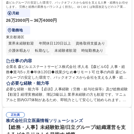
森ビルグループの安定した環境で、バックオフィスから会社を支える人事・総務をお任せ
します。 労務と総務の業務をバランスよく担当し、ゆくゆくは制度改定などのコア業務
にも挑戦できる、やりがいある環境です。
月給
26万2000円～36万4000円
勤務地
東京都港区
業界未経験歓迎
年間休日120日以上
資格取得支援あり
介護休暇あり
転勤なし
未経験者歓迎
時短勤務あり
経験者歓迎
退職金あり
在宅OK
賞与あり
育休あり
仕事の内容
完全週休2日制
交通費支給
長期歓迎
駅近5分以内
土日祝休み
企業名 森ビルエステートサービス株式会社 求人名 【森ビルG】人事・総
務◆賞与5ヶ月◆年休120日◆残業少なめ◆リモート可 仕事の内容 森ビル
グループの安定した環境で、バックオフィスから会社を支える人事・総務
をお任せします。 労務と総務の業務をバランスよく担当し、ゆくゆくは制
必要な経験・能力等
度改定などのコア業務にも挑戦できる、やりがいある環境です。 ■勤怠管
必要な経験・能力等 【必須】人事経験（労務・給与社保等）及び総務経験
理、給与計算、社会保険手続き、年末調整等の労務管理全般 ■入退社手続
【歓迎】経理実務経験、簿記3級以上 業界未経験の方も歓迎です。マニュ
き、社内規定の改定や人事制度改定などのコア業務 ■社内イベントの企画
アルと部内OJT体制があるため、即戦力として安心して始められます。
運営やその他総務業務全般 ※労務と総務を1：1の割合でお任せ。 入社後
【魅力・やりがい】森ビルGの安定基盤で労務から総務まで幅広く携われ
は部内のOJTを中心に、あなたの経験に合わせて不足している部分はいつ
ます。定型業務に留まらず、社内規定や人事制度の改定など会社のコア業
でも質問・相談できる環境が整っているため、安心して成長できます。 募
正社員
務に挑戦できるため、自身の成長と組織への貢献度をダイレクトに実感で
株式会社日立医薬情報ソリューションズ
集職種 【森ビルG】人事・総務◆賞与5ヶ月◆年休120日◆残業少なめ◆
きます。 残業少なめ、週1日リモート可など、ワークライフバランスを保
リモート可
ち長期活躍できる環境です。 「これまでの幅広い経験を活かし、長期的な
【総務・人事】未経験歓迎/日立グループ/組織運営を支
キャリアを築きたい」という前向きな意欲と挑戦を全力で応援します。 学