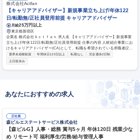
株式会社Actfan
【キャリアアドバイザー】新規事業立ち上げ/年休122
日/転勤無/正社員登用前提 キャリアアドバイザー
25万円以上
月給
東京都新宿区
企業名 株式会社Ａｃｔｆａｎ 求人名 【キャリアアドバイザー】新規事業
立ち上げ/年休122日/転勤無/正社員登用前提 仕事の内容 人材紹介事業にお
けるキャリアアドバイザー(CA)として、転職を希望されている求職者(20
代の若年層や接客販売経験者)の応募書類の書類添削や面接対策など転職
業界未経験歓迎
年間休日120日以上
転勤なし
完全週休2日制
成功に向けて伴走支援をお任せします。 【具体的には】転職を検討してい
土日祝休み
るお客様とまずは面談を実施し、キャリアの棚卸しや転職理由と転職目的
の整理、今後のキャリア提案を行います。面談後は求人票のご紹介を行
い、応募書類の作成や添削サポートを実施。志望している企業から内定を
獲得できるよう面接アドバイスなどの伴走支援を行い入社までサポートを
します。転職という人生の分岐点をお客様の一番近くで支えるやりがいの
あなたにおすすめの求人
大きいポジションです。 募集職種 【キャリアアドバイザー】新規事業立
ち上げ/年休122日/転勤無/正社員登用前提
正社員
森ビルエステートサービス株式会社
【森ビルG】人事・総務 賞与5ヶ月 年休120日 残業少な
め リモート可 福利厚生/労務/給与管理人事