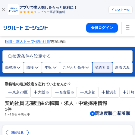
アプリで求人探しをもっと便利に！
インストール
レビュー高評価
無料
会員ログイン
/
/
転職・求人トップ
契約社員
志望理由
検索条件を設定する
勤務地
職種
年収
こだわり条件
契約社員
新着のみ
勤務地の追加設定を忘れていませんか？
東京23区
大阪市
名古屋市
東京都
横浜市
川崎
契約社員 志望理由の転職・求人・中途採用情報
1
件
関連度順
新着順
1
〜
1
件目を表示中
契約社員