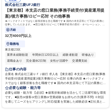
リスト志向をお持ちの方 学歴・資格 学歴：大学院 大学 語学力： 資格：
株式会社三菱UFJ銀行
【東京都】本支店の窓口業務(事務手続受付/資産運用提
案)/後方事務/ロビー応対 その他事務
★バックオフィスではなく顧客折衝を含む職種です★ 国内の本支店等にて下記の業務に
従事していただきます。 ■窓口/後方/ロビーにて事務手続等の受付・オペレーション、お
客様対応
月給
32万4000円以上
勤務地
東京都23区
業界未経験歓迎
年間休日120日以上
経験者歓迎
研修あり
退職金あり
完全週休2日制
女性が活躍中
交通費支給
土日祝休み
仕事の内容
企業名 株式会社三菱ＵＦＪ銀行 求人名 【東京都】本支店の窓口業務(事務
手続受付/資産運用提案)/後方事務/ロビー応対 仕事の内容 ★バックオフィ
スではなく顧客折衝を含む職種です★ 国内の本支店等にて下記の業務に従
事していただきます。 ■窓口/後方/ロビーにて事務手続等の受付・オペレ
必要な経験・能力等
ーション、お客様対応 ■窓口にて、ご来店された個人のお客様に対して金
必要な経験・能力等 【必須】★顧客折衝経験を活かしてご活躍可能な環境
融商品のご提案 ■効率的な事務運用の検討・構築等 ≪業務紹介：ご応募前
です。 ■販売or接客or窓口業務or営業経験をお持ちの方(業界不問) ※対話
に必ずご覧ください≫ ※記事 https://www.mysite.bk.mufg.jp/career/circle/
を通じてニーズをヒアリングし対応/提案を実施した経験必須 ■正社員とし
article17/ ※動画 https://youtu.be/H-S7HaJqqbg 募集職種 【東京都】本支
ての就業経験1年以上 【歓迎】■金融業界での就業経験■銀行での預金為替
店の窓口業務(事務手続受付/資産運用提案)/後方事務/ロビー応対
事務経験 ■金融商品の提案・販売経験 ≪魅力≫研修やOJT環境が整ってい