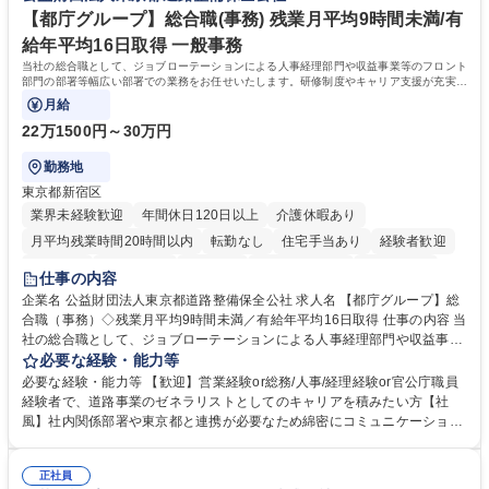
再雇用有
賃の50%（月額7万円まで）を補助 学歴・資格 学歴：大学院 大学 語学
【都庁グループ】総合職(事務) 残業月平均9時間未満/有
力： 資格：
給年平均16日取得 一般事務
当社の総合職として、ジョブローテーションによる人事経理部門や収益事業等のフロント
部門の部署等幅広い部署での業務をお任せいたします。研修制度やキャリア支援が充実し
ております！ ※下記業務詳細
月給
22万1500円～30万円
勤務地
東京都新宿区
業界未経験歓迎
年間休日120日以上
介護休暇あり
月平均残業時間20時間以内
転勤なし
住宅手当あり
経験者歓迎
研修あり
退職金あり
賞与あり
完全週休2日制
交通費支給
仕事の内容
駅近5分以内
資格取得手当あり
食事補助あり
企業名 公益財団法人東京都道路整備保全公社 求人名 【都庁グループ】総
合職（事務）◇残業月平均9時間未満／有給年平均16日取得 仕事の内容 当
社の総合職として、ジョブローテーションによる人事経理部門や収益事業
等のフロント部門の部署等幅広い部署での業務をお任せいたします。研修
必要な経験・能力等
制度やキャリア支援が充実しております！ ※下記業務詳細 【業務詳細】■
必要な経験・能力等 【歓迎】営業経験or総務/人事/経理経験or官公庁職員
管理部門：広報、人事、経理など当公社の運営に係る管理業務 ■収益部
経験者で、道路事業のゼネラリストとしてのキャリアを積みたい方【社
門：駐車場の新規開拓、管理運営、新宿駅西口広場の「イベントコーナ
風】社内関係部署や東京都と連携が必要なため綿密にコミュニケーション
ー」などの管理運営 ■道路部門：整備の急がれる骨格幹線道路や木造住宅
を図っています。 【業務の魅力】■幅広く携われる：総合職（事務）で
密集地域の特定整備路線の用地取得、道路に関する普及啓発事業、都内の
は、駐車場の管理運営や道路用地の取得、公益財団法人の中枢を担う管理
道路施設や道路工事現場の見学ツアー事業 ※入社後は上記いずれかの部門
正社員
部門など多岐に渡る業務を経験できます。 ■様々なプロジェクト：駐車場