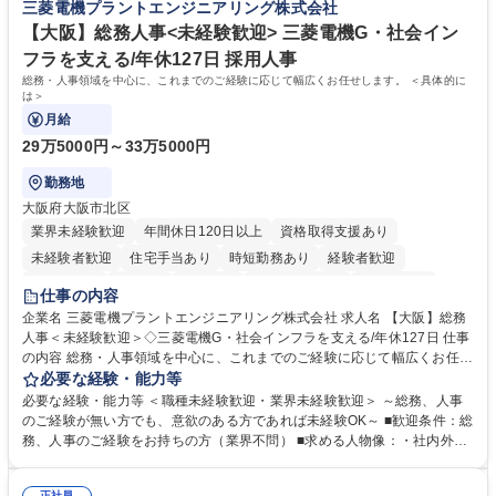
三菱電機プラントエンジニアリング株式会社
へ配属。※業務内容変更の範囲：会社の定める業務 募集職種 【都庁グル
事業の他、新宿駅西口広場内に設置された照明を兼ねた広告「ブライトサ
ープ】総合職（事務）◇残業月平均9時間未満／有給年平均16日取得
イン」の管理運営を行うなど、事業収益を生み出す活動を積極的に行って
【大阪】総務人事<未経験歓迎> 三菱電機G・社会イン
います。 学歴・資格 学歴：大学院 大学 高専 短大 専修学校 高校 語学力：
フラを支える/年休127日 採用人事
資格：
総務・人事領域を中心に、これまでのご経験に応じて幅広くお任せします。 ＜具体的に
は＞
月給
29万5000円～33万5000円
勤務地
大阪府大阪市北区
業界未経験歓迎
年間休日120日以上
資格取得支援あり
未経験者歓迎
住宅手当あり
時短勤務あり
経験者歓迎
退職金あり
在宅OK
賞与あり
完全週休2日制
交通費支給
仕事の内容
駅近5分以内
土日祝休み
服装自由
寮・社宅あり
食事補助あり
企業名 三菱電機プラントエンジニアリング株式会社 求人名 【大阪】総務
人事＜未経験歓迎＞◇三菱電機G・社会インフラを支える/年休127日 仕事
の内容 総務・人事領域を中心に、これまでのご経験に応じて幅広くお任せ
します。 ＜具体的には＞ ・総務/人事労務（給与・社保・勤怠管理など）
必要な経験・能力等
・採用・教育研修 ・福利厚生運用 など ※基本的には事務所勤務ですが、
必要な経験・能力等 ＜職種未経験歓迎・業界未経験歓迎＞ ～総務、人事
採用や教育等の業務内容により、関西圏以外への日帰り・宿泊を伴う国内
のご経験が無い方でも、意欲のある方であれば未経験OK～ ■歓迎条件：総
出張もございます。 ※担当業務を持ちつつ、お互いに助け合いながら、総
務、人事のご経験をお持ちの方（業界不問） ■求める人物像：・社内外の
務部という組織として協力しながら進める体制です。 募集職種 【大阪】
関係各部門との調整を率先して行い、業務を円滑に遂行できる協調性やコ
総務人事＜未経験歓迎＞◇三菱電機G・社会インフラを支える/年休127日
ミュニケーション能力を持っている方 ・人事総務領域に興味がありゼネラ
正社員