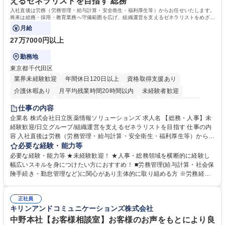
えるゼネラリストを目指す 総務
歴・資格 学歴：大学院 大学 高専 短大 専修学校 高校 語学力： 資格：日商
入社直後は労務（労務管理・給与計算・安全衛生・福利厚生等）からお任せいたします。
簿記検定1級 日商簿記検定2級 日商簿記検定3級
将来は総務・採用・教育業務へ守備範囲を広げ、組織運営を支えるゼネラリストをめざせ
ます。
月給
27万7000円以上
勤務地
東京都千代田区
業界未経験歓迎
年間休日120日以上
資格取得支援あり
介護休暇あり
月平均残業時間20時間以内
未経験者歓迎
住宅手当あり
時短勤務あり
退職金あり
在宅OK
賞与あり
仕事の内容
育休あり
完全週休2日制
交通費支給
土日祝休み
寮・社宅あり
企業名 株式会社日立医薬情報ソリューションズ 求人名 【総務・人事】未
経験歓迎/日立グループ/組織運営を支えるゼネラリストを目指す 仕事の内
容 入社直後は労務（労務管理・給与計算・安全衛生・福利厚生等）からお
任せいたします。将来は総務・採用・教育業務へ守備範囲を広げ、組織運
必要な経験・能力等
営を支えるゼネラリストをめざせます。 ・初期業務：労働時間管理、給与
必要な経験・能力等 ★未経験歓迎！ ★人事・総務領域を横断的に経験し
計算、社会保険対応、福利厚生管理、安全衛生、健康経営推進等をお任せ
幅広いスキルを身につけたい方におすすめ！ ■労務管理(給与計算・社会保
します。ご経験に応じて、休職者管理など、幅広く経験を積んでいただき
険手続き・勤怠管理など)に関心があり主体的に取り組める方 ※労務経験
ます。 ・将来的な広がり：総務・採用・教育・税務対応・経営企画等。
者は早期にご活躍いただけます。 ■チームで仕事を推進できる方■将来は
★メンバーがマンツーマンで丁寧に教えるため、ご経験が浅くても安心！
マネジメント職として活躍したい 【尚可】■人事、労務、採用、教育業務
幅広く経験を積みたい意欲がある方に最適な環境です。 募集職種 【総
正社員
のご経験 ■労務管理（給与計算・社会保険手続き・勤怠管理など）の経験
キリンアンドコミュニケーションズ株式会社
務・人事】未経験歓迎/日立グループ/組織運営を支えるゼネラリストを目
■衛生管理者の資格をお持ちの方 学歴・資格 学歴：大学院 大学 高専 短大
指す
専修学校 高校 語学力： 資格：
中野本社【お客様相談室】お客様のお声をもとにより良