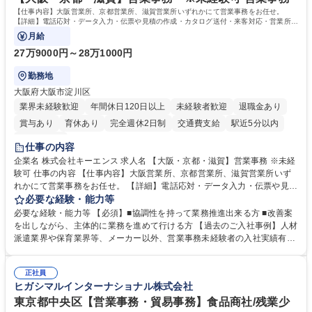
す。 学歴・資格 学歴：大学院 大学 高専 短大 専修学校 高校 語学力： 資
【仕事内容】大阪営業所、京都営業所、滋賀営業所いずれかにて営業事務をお任せ。
格：
【詳細】電話応対・データ入力・伝票や見積の作成・カタログ送付・来客対応・営業所内
で発生する事務業務や業務改善をお任せ。
月給
27万9000円～28万1000円
勤務地
大阪府大阪市淀川区
業界未経験歓迎
年間休日120日以上
未経験者歓迎
退職金あり
賞与あり
育休あり
完全週休2日制
交通費支給
駅近5分以内
土日祝休み
仕事の内容
企業名 株式会社キーエンス 求人名 【大阪・京都・滋賀】営業事務 ※未経
験可 仕事の内容 【仕事内容】大阪営業所、京都営業所、滋賀営業所いず
れかにて営業事務をお任せ。 【詳細】電話応対・データ入力・伝票や見積
の作成・カタログ送付・来客対応・営業所内で発生する事務業務や業務改
必要な経験・能力等
善をお任せ。 【教育制度】ご入社後、育成担当とペアになりながらOJTに
必要な経験・能力等 【必須】■協調性を持って業務推進出来る方 ■改善案
て業務を覚えていただくことが可能です。業務システムがきちんと構築さ
を出しながら、主体的に業務を進めて行ける方 【過去のご入社事例】人材
れているため、スムーズに仕事に慣れることができる環境です。また、
派遣業界や保育業界等、メーカー以外、営業事務未経験者の入社実績有
「チームで成果を出す文化」があり、良いやり方を積極的に共有しながら
【当社の事務職について】単なる事務ではなく主体性を発揮したサポート
常に改善を目指す風土のため、安心して業務に取り組んでいただけます。
により、キーエンスの付加価値向上に貢献します。ベースの定型業務に加
募集職種 【大阪・京都・滋賀】営業事務 ※未経験可
正社員
えて、お客様や社員の状況に合わせ、能動的なサポート、改善の動きも期
ヒガシマルインターナショナル株式会社
待され。組織を支えるスペシャリストとして、チームに貢献し、結果的に
社員から頼られる存在になることができます。平均19:30の退勤以降の業
東京都中央区【営業事務・貿易事務】食品商社/残業少