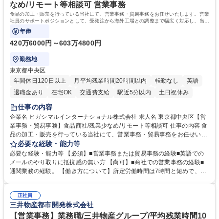
務の持ち帰りも禁止されており、メリハリのある働き方となります。 学
なめ/リモート等相談可 営業事務
歴・資格 学歴：大学院 大学 高専 短大 語学力： 資格：
食品の加工・販売を行っている当社にて、営業事務・貿易事務をお任せいたします。営業
社員のサポートポジションとして、受発注から海外工場との調整まで幅広く対応し、当社
事業の根幹を支えていただきます。
年俸
420万6000円～603万4800円
勤務地
東京都中央区
年間休日120日以上
月平均残業時間20時間以内
転勤なし
英語
退職金あり
在宅OK
交通費支給
駅近5分以内
土日祝休み
仕事の内容
企業名 ヒガシマルインターナショナル株式会社 求人名 東京都中央区【営
業事務・貿易事務】食品商社/残業少なめ/リモート等相談可 仕事の内容 食
品の加工・販売を行っている当社にて、営業事務・貿易事務をお任せいた
します。営業社員のサポートポジションとして、受発注から海外工場との
必要な経験・能力等
調整まで幅広く対応し、当社事業の根幹を支えていただきます。 ■受発注
必要な経験・能力等 【必須】■営業事務または貿易事務の経験■英語での
業務、請求書発行 ■海外工場とのスケジュール調整 ■在庫管理 ■輸入書類
メールのやり取りに抵抗感の無い方 【尚可】■商社での営業事務の経験■
の確認・作成 ■配送手配 ■通関業者を通して行う輸出入業全般 ■倉庫との
通関業務の経験。 【働き方について】所定労働時間は7時間と短めで、残
倉入れ調整等 ※ゼネラリストとしてのキャリアアップを目指すことが可能
業も月平均20時間以下です。時差出勤制度や週1日のリモート勤務も相談
です。単に商品を販売するだけでなく原料の仕入れから販売までをトータ
可能で、ワークライフバランスを保ち長期就業しやすい環境です。 【当社
ルプロデュースしているため、商品に関わる全ての業務をサポート頂きま
正社員
の強み】1991年の設立以来、外食産業を中心としたお客様の多様なニー
三井物産都市開発株式会社
す。 募集職種 東京都中央区【営業事務・貿易事務】食品商社/残業少なめ/
ズに沿った冷凍水産物等の生産・輸入・販売を一貫して手掛けています。
リモート等相談可
自社工場と海外拠点の強固な連携によるワンストップサービスが最大の強
【営業事務】業務職/三井物産グループ/平均残業時間10