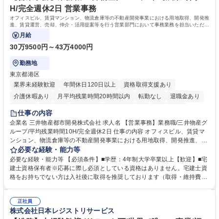
みです。 学歴・資格 学歴：大学院 大学 語学力：英語 資格：
H/完全週休2日 営業事務
オフィスビル、賃貸マンション、物流倉庫等の不動産開発事業における用地取得、開発推
進、賃貸運営、売却、仲介・活用提案等を行う営業部門において事務業務を担当いただき
ます。
月給
30万9500円～43万4000円
勤務地
東京都港区
業界未経験歓迎
年間休日120日以上
資格取得支援あり
介護休暇あり
月平均残業時間20時間以内
転勤なし
退職金あり
在宅OK
賞与あり
育休あり
完全週休2日制
交通費支給
仕事の内容
駅近5分以内
土日祝休み
寮・社宅あり
企業名 三井物産都市開発株式会社 求人名 【営業事務】業務職/三井物産グ
ループ/平均残業時間10H/完全週休2日 仕事の内容 オフィスビル、賃貸マ
ンション、物流倉庫等の不動産開発事業における用地取得、開発推進、賃
貸運営、売却、仲介・活用提案等を行う営業部門において事務業務を担当
必要な経験・能力等
いただきます。 【詳細】・契約書管理、契約書製本、捺印対応、ファイリ
必要な経験・能力等 【必須条件】■学歴：4年制大学卒業以上【歓迎】■宅
ング、登記簿取得、調書取得・支払業務（各種費用支払、支払管理、請
建士資格保有者※応募に際し必須としている資格はありません。宅建士資
求・支払データ登録、取引先マスター申請対応）・予算作成及び予実管
格をお持ちでない方は入社後に取得を推奨しております（取得・維持費用
理・各種稟議書、報告書作成業務・各種台帳管理、交際費・会議費支払報
の一部補助あり） 【求める人物像】 ・向学心豊かで、主体的に行動でき
告書作成及び月次管理・部内総務庶務全般 など※※配属先によっては上記
る方。 ・社内外の多様な関係者と協調して業務を進められるコミュニケー
の他に担当頂く業務が発生する場合があります。 募集職種 【営業事務】
正社員
ション力がある方。 ・チャレンジを厭わず、粘り強く業務に取り組める
株式会社日本レジストリサービス
業務職/三井物産グループ/平均残業時間10H/完全週休2日
方。多様な関係者と謙虚に信頼関係を構築でき、期限を意識したスケジュ