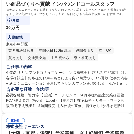
い商品づくりへ貢献 インバウンドコールスタッフ
≪★コミュニケーションを通してキリンのファンを増やしませんか？★≫ お客様のお声
をより良い商品づくりに活かしていく上で、窓口となるお客様相談室でのお仕事です。
月給
30万円
勤務地
東京都中野区
業界未経験歓迎
年間休日120日以上
退職金あり
在宅OK
賞与あり
交通費支給
土日祝休み
寮・社宅あり
仕事の内容
企業名 キリンアンドコミュニケーションズ株式会社 求人名 中野本社【お
客様相談室】お客様のお声をもとにより良い商品づくりへ貢献 仕事の内容
≪★コミュニケーションを通してキリンのファンを増やしませんか？★≫
お客様のお声をより良い商品づくりに活かしていく上で、窓口となるお客
必要な経験・能力等
様相談室でのお仕事です。 日々お客様からいただくキリングループへのご
必要な経験・能力等 【必須】コールセンターやお客様相談室の業務経験、
意見を、企業活動に活かしています。お客様からの声に迅速かつ誠意をも
PCが使える方（Word・Excel）【働き方】在宅勤務・リモートワーク相
って対応、情報提供するとともにグループ内活動に反映しています。 【具
談可/月平均残業7～8時間程度 【入社後の研修】着任から1か月は電話対応
体的には】電話応対、メール、お手紙対応、ご指摘品調査報告書作成、有
のOJTを中心に実施し、電話対応に慣れた段階でメール・手紙のOJTを実
人チャットボット対応など。 【1日の対応件数】■電話：月間一人当たり
施する予定です。独り立ち以降もしっかりフォローする体制を整えていま
平均100件前後■メール・手紙：同上40件前後 募集職種 中野本社【お客様
正社員
すのでご安心ください。 【当社について】キリングループの広報機能を担
株式会社キーエンス
相談室】お客様のお声をもとにより良い商品づくりへ貢献
う会社として、お客様との出会いを大切にし、磨き上げたホスピタリティ
を込めてコミュニケーションをとりながら広報関連業務を行っておりま
【大阪・京都・滋賀】営業事務 ※未経験可 営業事務