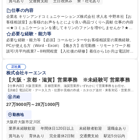
賞与あり
交通費支給
土日祝休み
寮・社宅あり
仕事の内容
企業名 キリンアンドコミュニケーションズ株式会社 求人名 中野本社【お
客様相談室】お客様のお声をもとにより良い商品づくりへ貢献 仕事の内容
≪★コミュニケーションを通してキリンのファンを増やしませんか？★≫
お客様のお声をより良い商品づくりに活かしていく上で、窓口となるお客
必要な経験・能力等
様相談室でのお仕事です。 日々お客様からいただくキリングループへのご
必要な経験・能力等 【必須】コールセンターやお客様相談室の業務経験、
意見を、企業活動に活かしています。お客様からの声に迅速かつ誠意をも
PCが使える方（Word・Excel）【働き方】在宅勤務・リモートワーク相
って対応、情報提供するとともにグループ内活動に反映しています。 【具
談可/月平均残業7～8時間程度 【入社後の研修】着任から1か月は電話対応
体的には】電話応対、メール、お手紙対応、ご指摘品調査報告書作成、有
のOJTを中心に実施し、電話対応に慣れた段階でメール・手紙のOJTを実
人チャットボット対応など。 【1日の対応件数】■電話：月間一人当たり
施する予定です。独り立ち以降もしっかりフォローする体制を整えていま
平均100件前後■メール・手紙：同上40件前後 募集職種 中野本社【お客様
正社員
すのでご安心ください。 【当社について】キリングループの広報機能を担
株式会社キーエンス
相談室】お客様のお声をもとにより良い商品づくりへ貢献
う会社として、お客様との出会いを大切にし、磨き上げたホスピタリティ
を込めてコミュニケーションをとりながら広報関連業務を行っておりま
【大阪・京都・滋賀】営業事務 ※未経験可 営業事務
す。 学歴・資格 学歴：大学院 大学 高専 短大 専修学校 高校 語学力： 資
【仕事内容】大阪営業所、京都営業所、滋賀営業所いずれかにて営業事務をお任せ。
格：
【詳細】電話応対・データ入力・伝票や見積の作成・カタログ送付・来客対応・営業所内
で発生する事務業務や業務改善をお任せ。
月給
27万9000円～28万1000円
勤務地
大阪府大阪市淀川区
業界未経験歓迎
年間休日120日以上
未経験者歓迎
退職金あり
賞与あり
育休あり
完全週休2日制
交通費支給
駅近5分以内