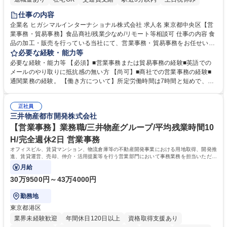
仕事の内容
企業名 ヒガシマルインターナショナル株式会社 求人名 東京都中央区【営
業事務・貿易事務】食品商社/残業少なめ/リモート等相談可 仕事の内容 食
品の加工・販売を行っている当社にて、営業事務・貿易事務をお任せいた
します。営業社員のサポートポジションとして、受発注から海外工場との
必要な経験・能力等
調整まで幅広く対応し、当社事業の根幹を支えていただきます。 ■受発注
必要な経験・能力等 【必須】■営業事務または貿易事務の経験■英語での
業務、請求書発行 ■海外工場とのスケジュール調整 ■在庫管理 ■輸入書類
メールのやり取りに抵抗感の無い方 【尚可】■商社での営業事務の経験■
の確認・作成 ■配送手配 ■通関業者を通して行う輸出入業全般 ■倉庫との
通関業務の経験。 【働き方について】所定労働時間は7時間と短めで、残
倉入れ調整等 ※ゼネラリストとしてのキャリアアップを目指すことが可能
業も月平均20時間以下です。時差出勤制度や週1日のリモート勤務も相談
です。単に商品を販売するだけでなく原料の仕入れから販売までをトータ
可能で、ワークライフバランスを保ち長期就業しやすい環境です。 【当社
ルプロデュースしているため、商品に関わる全ての業務をサポート頂きま
正社員
の強み】1991年の設立以来、外食産業を中心としたお客様の多様なニー
三井物産都市開発株式会社
す。 募集職種 東京都中央区【営業事務・貿易事務】食品商社/残業少なめ/
ズに沿った冷凍水産物等の生産・輸入・販売を一貫して手掛けています。
リモート等相談可
自社工場と海外拠点の強固な連携によるワンストップサービスが最大の強
【営業事務】業務職/三井物産グループ/平均残業時間10
みです。 学歴・資格 学歴：大学院 大学 語学力：英語 資格：
H/完全週休2日 営業事務
オフィスビル、賃貸マンション、物流倉庫等の不動産開発事業における用地取得、開発推
進、賃貸運営、売却、仲介・活用提案等を行う営業部門において事務業務を担当いただき
ます。
月給
30万9500円～43万4000円
勤務地
東京都港区
業界未経験歓迎
年間休日120日以上
資格取得支援あり