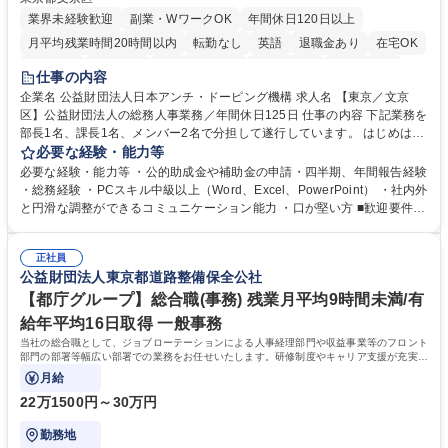
業界未経験歓迎
副業・WワークOK
年間休日120日以上
月平均残業時間20時間以内
転勤なし
英語
退職金あり
在宅OK
賞与あり
育休あり
完全週休2日制
交通費支給
土日祝休み
仕事の内容
食事補助あり
企業名 公益財団法人日本アンチ・ドーピング機構 求人名 【東京／文京
区】公益財団法人の総務人事業務／年間休日125日 仕事の内容 下記業務を
部長1名、課長1名、メンバー2名で分担して遂行しています。 はじめは担
当者として業務を覚えていただき、ゆくゆくはリーダーやマネージャーポ
必要な経験・能力等
ジションとして活躍いただくことを期待しています。 【総務・人事グルー
必要な経験・能力等 ・公的助成金や補助金の申請・四半期、年間報告経験
プの業務内容】 ・人事制度関連 ・採用活動 ・教育研修の企画、実行 ・勤
・総務経験 ・PCスキル中級以上（Word、Excel、PowerPoint） ・社内外
怠管理 ・官公庁への各種提出 ・法定の会議運営（評議員会、理事会） ・
と円滑な調整ができるコミュニケーション能力 ・口が堅い方 ■歓迎要件
コンプライアンス ・内部規程やルールの管理、整備、文書管理 ・契約関
・採用業務経験 ・英語に抵抗がない方 ・営業経験 学歴・資格 学歴：大学
連 ・衛生管理 ・防災関連・公的助成金の管理・オフィス、ファシリティ
院 大学 高専 短大 専修学校 高校 語学力： 資格：
管理 ・福利厚生関連 ・職員からの問合せ、相談対応 ・その他日常の総務
正社員
公益財団法人東京都道路整備保全公社
業務全般 募集職種 【東京／文京区】公益財団法人の総務人事業務／年間
休日125日
【都庁グループ】総合職(事務) 残業月平均9時間未満/有
給年平均16日取得 一般事務
当社の総合職として、ジョブローテーションによる人事経理部門や収益事業等のフロント
部門の部署等幅広い部署での業務をお任せいたします。研修制度やキャリア支援が充実し
ております！ ※下記業務詳細
月給
22万1500円～30万円
勤務地