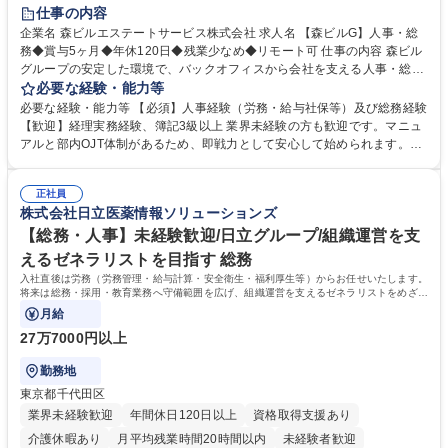
経験者歓迎
退職金あり
在宅OK
賞与あり
育休あり
仕事の内容
完全週休2日制
交通費支給
長期歓迎
駅近5分以内
土日祝休み
企業名 森ビルエステートサービス株式会社 求人名 【森ビルG】人事・総
務◆賞与5ヶ月◆年休120日◆残業少なめ◆リモート可 仕事の内容 森ビル
グループの安定した環境で、バックオフィスから会社を支える人事・総務
をお任せします。 労務と総務の業務をバランスよく担当し、ゆくゆくは制
必要な経験・能力等
度改定などのコア業務にも挑戦できる、やりがいある環境です。 ■勤怠管
必要な経験・能力等 【必須】人事経験（労務・給与社保等）及び総務経験
理、給与計算、社会保険手続き、年末調整等の労務管理全般 ■入退社手続
【歓迎】経理実務経験、簿記3級以上 業界未経験の方も歓迎です。マニュ
き、社内規定の改定や人事制度改定などのコア業務 ■社内イベントの企画
アルと部内OJT体制があるため、即戦力として安心して始められます。
運営やその他総務業務全般 ※労務と総務を1：1の割合でお任せ。 入社後
【魅力・やりがい】森ビルGの安定基盤で労務から総務まで幅広く携われ
は部内のOJTを中心に、あなたの経験に合わせて不足している部分はいつ
ます。定型業務に留まらず、社内規定や人事制度の改定など会社のコア業
でも質問・相談できる環境が整っているため、安心して成長できます。 募
正社員
務に挑戦できるため、自身の成長と組織への貢献度をダイレクトに実感で
株式会社日立医薬情報ソリューションズ
集職種 【森ビルG】人事・総務◆賞与5ヶ月◆年休120日◆残業少なめ◆
きます。 残業少なめ、週1日リモート可など、ワークライフバランスを保
リモート可
ち長期活躍できる環境です。 「これまでの幅広い経験を活かし、長期的な
【総務・人事】未経験歓迎/日立グループ/組織運営を支
キャリアを築きたい」という前向きな意欲と挑戦を全力で応援します。 学
えるゼネラリストを目指す 総務
歴・資格 学歴：大学院 大学 高専 短大 専修学校 高校 語学力： 資格：日商
入社直後は労務（労務管理・給与計算・安全衛生・福利厚生等）からお任せいたします。
簿記検定1級 日商簿記検定2級 日商簿記検定3級
将来は総務・採用・教育業務へ守備範囲を広げ、組織運営を支えるゼネラリストをめざせ
ます。
月給
27万7000円以上
勤務地
東京都千代田区
業界未経験歓迎
年間休日120日以上
資格取得支援あり
介護休暇あり
月平均残業時間20時間以内
未経験者歓迎