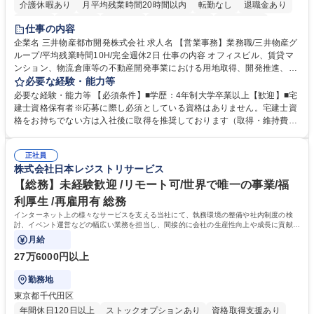
介護休暇あり
月平均残業時間20時間以内
転勤なし
退職金あり
在宅OK
賞与あり
育休あり
完全週休2日制
交通費支給
仕事の内容
駅近5分以内
土日祝休み
寮・社宅あり
企業名 三井物産都市開発株式会社 求人名 【営業事務】業務職/三井物産グ
ループ/平均残業時間10H/完全週休2日 仕事の内容 オフィスビル、賃貸マ
ンション、物流倉庫等の不動産開発事業における用地取得、開発推進、賃
貸運営、売却、仲介・活用提案等を行う営業部門において事務業務を担当
必要な経験・能力等
いただきます。 【詳細】・契約書管理、契約書製本、捺印対応、ファイリ
必要な経験・能力等 【必須条件】■学歴：4年制大学卒業以上【歓迎】■宅
ング、登記簿取得、調書取得・支払業務（各種費用支払、支払管理、請
建士資格保有者※応募に際し必須としている資格はありません。宅建士資
求・支払データ登録、取引先マスター申請対応）・予算作成及び予実管
格をお持ちでない方は入社後に取得を推奨しております（取得・維持費用
理・各種稟議書、報告書作成業務・各種台帳管理、交際費・会議費支払報
の一部補助あり） 【求める人物像】 ・向学心豊かで、主体的に行動でき
告書作成及び月次管理・部内総務庶務全般 など※※配属先によっては上記
る方。 ・社内外の多様な関係者と協調して業務を進められるコミュニケー
の他に担当頂く業務が発生する場合があります。 募集職種 【営業事務】
正社員
ション力がある方。 ・チャレンジを厭わず、粘り強く業務に取り組める
株式会社日本レジストリサービス
業務職/三井物産グループ/平均残業時間10H/完全週休2日
方。多様な関係者と謙虚に信頼関係を構築でき、期限を意識したスケジュ
ール管理が出来る方。※将来的に他部署（営業部門、コーポレート部門）
【総務】未経験歓迎 /リモート可/世界で唯一の事業/福
へのジョブローテーションの可能性があります。 学歴・資格 学歴：大学
利厚生 /再雇用有 総務
院 大学 語学力： 資格：宅地建物取引士
インターネット上の様々なサービスを支える当社にて、執務環境の整備や社内制度の検
討、イベント運営などの幅広い業務を担当し、間接的に会社の生産性向上や成長に貢献し
ている部署です。
月給
27万6000円以上
勤務地
東京都千代田区
年間休日120日以上
ストックオプションあり
資格取得支援あり