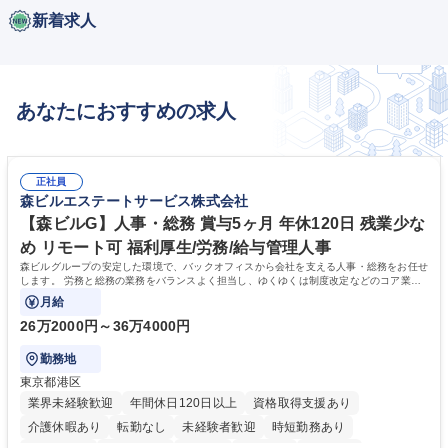
新着求人
あなたにおすすめの求人
正社員
森ビルエステートサービス株式会社
【森ビルG】人事・総務 賞与5ヶ月 年休120日 残業少な
め リモート可 福利厚生/労務/給与管理人事
森ビルグループの安定した環境で、バックオフィスから会社を支える人事・総務をお任せ
します。 労務と総務の業務をバランスよく担当し、ゆくゆくは制度改定などのコア業務
にも挑戦できる、やりがいある環境です。
月給
26万2000円～36万4000円
勤務地
東京都港区
業界未経験歓迎
年間休日120日以上
資格取得支援あり
介護休暇あり
転勤なし
未経験者歓迎
時短勤務あり