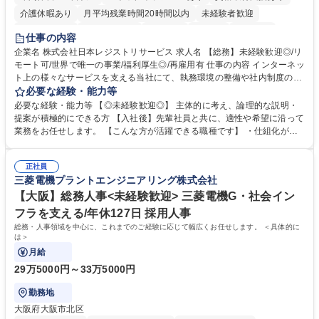
介護休暇あり
月平均残業時間20時間以内
未経験者歓迎
住宅手当あり
時短勤務あり
研修あり
在宅OK
賞与あり
仕事の内容
完全週休2日制
交通費支給
駅近5分以内
土日祝休み
服装自由
企業名 株式会社日本レジストリサービス 求人名 【総務】未経験歓迎◎/リ
モート可/世界で唯一の事業/福利厚生◎/再雇用有 仕事の内容 インターネッ
ト上の様々なサービスを支える当社にて、執務環境の整備や社内制度の検
討、イベント運営などの幅広い業務を担当し、間接的に会社の生産性向上
必要な経験・能力等
や成長に貢献している部署です。 会社の全メンバーが安心して長く成果を
必要な経験・能力等 【◎未経験歓迎◎】 主体的に考え、論理的な説明・
発揮できる環境を整えるために、毎日のメンテナンスや維持管理に加え、
提案が積極的にできる方 【入社後】先輩社員と共に、適性や希望に沿って
新たな施策検討を積極的に行っていただき、会社全体を巻き込み課題解決
業務をお任せします。 【こんな方が活躍できる職種です】 ・仕組化が好
を推進。 ・オフィス運営：執務環境の整備・物品管理・社内規定整備/改
き/得意・協働の姿勢を持っている・優先順位付け、マルチタスクが得意・
善・イベント企画/運営・非常時の対応 など、本人の希望や適性によって
様々な立場で物事を考えられる・定型業務だけでなく突発的な出来事にも
幅広い業務の体得が可能で、多様なキャリアパスを描くことも可能です。
正社員
対処できる・新しいことに興味関心がある 【魅力】■自己啓発支援：資格
三菱電機プラントエンジニアリング株式会社
募集職種 【総務】未経験歓迎◎/リモート可/世界で唯一の事業/福利厚生◎/
取得や通信教育など費用の80%（年間25万円まで）を補助 ■住宅手当：家
再雇用有
賃の50%（月額7万円まで）を補助 学歴・資格 学歴：大学院 大学 語学
【大阪】総務人事<未経験歓迎> 三菱電機G・社会イン
力： 資格：
フラを支える/年休127日 採用人事
総務・人事領域を中心に、これまでのご経験に応じて幅広くお任せします。 ＜具体的に
は＞
月給
29万5000円～33万5000円
勤務地
大阪府大阪市北区