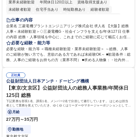
業界未経験歓迎
年間休日120日以上
資格取得支援あり
未経験者歓迎
住宅手当あり
時短勤務あり
経験者歓迎
退職金あり
在宅OK
賞与あり
完全週休2日制
交通費支給
仕事の内容
駅近5分以内
土日祝休み
服装自由
寮・社宅あり
食事補助あり
企業名 三菱電機プラントエンジニアリング株式会社 求人名 【大阪】総務
人事＜未経験歓迎＞◇三菱電機G・社会インフラを支える/年休127日 仕事
の内容 総務・人事領域を中心に、これまでのご経験に応じて幅広くお任せ
します。 ＜具体的には＞ ・総務/人事労務（給与・社保・勤怠管理など）
必要な経験・能力等
・採用・教育研修 ・福利厚生運用 など ※基本的には事務所勤務ですが、
必要な経験・能力等 ＜職種未経験歓迎・業界未経験歓迎＞ ～総務、人事
採用や教育等の業務内容により、関西圏以外への日帰り・宿泊を伴う国内
のご経験が無い方でも、意欲のある方であれば未経験OK～ ■歓迎条件：総
出張もございます。 ※担当業務を持ちつつ、お互いに助け合いながら、総
務、人事のご経験をお持ちの方（業界不問） ■求める人物像：・社内外の
務部という組織として協力しながら進める体制です。 募集職種 【大阪】
関係各部門との調整を率先して行い、業務を円滑に遂行できる協調性やコ
総務人事＜未経験歓迎＞◇三菱電機G・社会インフラを支える/年休127日
ミュニケーション能力を持っている方 ・人事総務領域に興味がありゼネラ
正社員
リスト志向をお持ちの方 学歴・資格 学歴：大学院 大学 語学力： 資格：
公益財団法人日本アンチ・ドーピング機構
【東京/文京区】公益財団法人の総務人事業務/年間休日
125日 総務
下記業務を部長1名、課長1名、メンバー2名で分担して遂行しています。 はじめは担当
者として業務を覚えていただき、ゆくゆくはリーダーやマネージャーポジションとして活
躍いただくことを期待しています。
月給
27万円～35万円
勤務地
東京都文京区