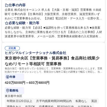
土日祝休み
仕事の内容
企業名 株式会社キーエンス 求人名 【大阪・京都・滋賀】営業事務 ※未経
験可 仕事の内容 【仕事内容】大阪営業所、京都営業所、滋賀営業所いず
れかにて営業事務をお任せ。 【詳細】電話応対・データ入力・伝票や見積
の作成・カタログ送付・来客対応・営業所内で発生する事務業務や業務改
必要な経験・能力等
善をお任せ。 【教育制度】ご入社後、育成担当とペアになりながらOJTに
必要な経験・能力等 【必須】■協調性を持って業務推進出来る方 ■改善案
て業務を覚えていただくことが可能です。業務システムがきちんと構築さ
を出しながら、主体的に業務を進めて行ける方 【過去のご入社事例】人材
れているため、スムーズに仕事に慣れることができる環境です。また、
派遣業界や保育業界等、メーカー以外、営業事務未経験者の入社実績有
「チームで成果を出す文化」があり、良いやり方を積極的に共有しながら
【当社の事務職について】単なる事務ではなく主体性を発揮したサポート
常に改善を目指す風土のため、安心して業務に取り組んでいただけます。
により、キーエンスの付加価値向上に貢献します。ベースの定型業務に加
募集職種 【大阪・京都・滋賀】営業事務 ※未経験可
正社員
えて、お客様や社員の状況に合わせ、能動的なサポート、改善の動きも期
ヒガシマルインターナショナル株式会社
待され。組織を支えるスペシャリストとして、チームに貢献し、結果的に
社員から頼られる存在になることができます。平均19:30の退勤以降の業
東京都中央区【営業事務・貿易事務】食品商社/残業少
務の持ち帰りも禁止されており、メリハリのある働き方となります。 学
なめ/リモート等相談可 営業事務
歴・資格 学歴：大学院 大学 高専 短大 語学力： 資格：
食品の加工・販売を行っている当社にて、営業事務・貿易事務をお任せいたします。営業
社員のサポートポジションとして、受発注から海外工場との調整まで幅広く対応し、当社
事業の根幹を支えていただきます。
年俸
420万6000円～603万4800円
勤務地
東京都中央区
年間休日120日以上
月平均残業時間20時間以内
転勤なし
英語
退職金あり
在宅OK
交通費支給
駅近5分以内
土日祝休み