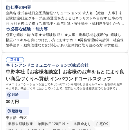
住宅手当あり
時短勤務あり
退職金あり
在宅OK
賞与あり
仕事の内容
育休あり
完全週休2日制
交通費支給
土日祝休み
寮・社宅あり
企業名 株式会社日立医薬情報ソリューションズ 求人名 【総務・人事】未
経験歓迎/日立グループ/組織運営を支えるゼネラリストを目指す 仕事の内
容 入社直後は労務（労務管理・給与計算・安全衛生・福利厚生等）からお
任せいたします。将来は総務・採用・教育業務へ守備範囲を広げ、組織運
必要な経験・能力等
営を支えるゼネラリストをめざせます。 ・初期業務：労働時間管理、給与
必要な経験・能力等 ★未経験歓迎！ ★人事・総務領域を横断的に経験し
計算、社会保険対応、福利厚生管理、安全衛生、健康経営推進等をお任せ
幅広いスキルを身につけたい方におすすめ！ ■労務管理(給与計算・社会保
します。ご経験に応じて、休職者管理など、幅広く経験を積んでいただき
険手続き・勤怠管理など)に関心があり主体的に取り組める方 ※労務経験
ます。 ・将来的な広がり：総務・採用・教育・税務対応・経営企画等。
者は早期にご活躍いただけます。 ■チームで仕事を推進できる方■将来は
★メンバーがマンツーマンで丁寧に教えるため、ご経験が浅くても安心！
マネジメント職として活躍したい 【尚可】■人事、労務、採用、教育業務
幅広く経験を積みたい意欲がある方に最適な環境です。 募集職種 【総
正社員
のご経験 ■労務管理（給与計算・社会保険手続き・勤怠管理など）の経験
キリンアンドコミュニケーションズ株式会社
務・人事】未経験歓迎/日立グループ/組織運営を支えるゼネラリストを目
■衛生管理者の資格をお持ちの方 学歴・資格 学歴：大学院 大学 高専 短大
指す
専修学校 高校 語学力： 資格：
中野本社【お客様相談室】お客様のお声をもとにより良
い商品づくりへ貢献 インバウンドコールスタッフ
≪★コミュニケーションを通してキリンのファンを増やしませんか？★≫ お客様のお声
をより良い商品づくりに活かしていく上で、窓口となるお客様相談室でのお仕事です。
月給
30万円
勤務地
東京都中野区
業界未経験歓迎
年間休日120日以上
退職金あり
在宅OK