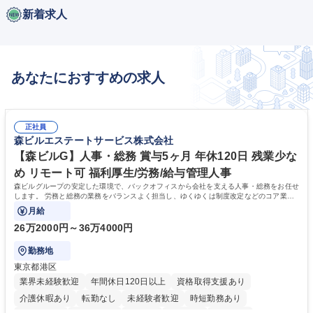
新着求人
あなたにおすすめの求人
正社員
森ビルエステートサービス株式会社
【森ビルG】人事・総務 賞与5ヶ月 年休120日 残業少な
め リモート可 福利厚生/労務/給与管理人事
森ビルグループの安定した環境で、バックオフィスから会社を支える人事・総務をお任せ
します。 労務と総務の業務をバランスよく担当し、ゆくゆくは制度改定などのコア業務
にも挑戦できる、やりがいある環境です。
月給
26万2000円～36万4000円
勤務地
東京都港区
業界未経験歓迎
年間休日120日以上
資格取得支援あり
介護休暇あり
転勤なし
未経験者歓迎
時短勤務あり