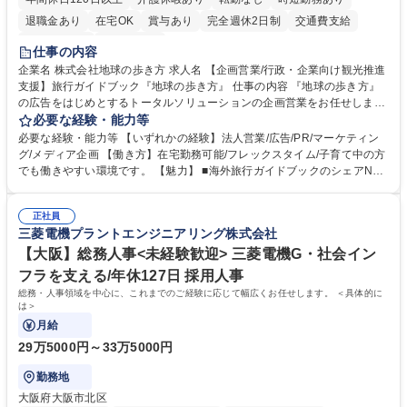
退職金あり
在宅OK
賞与あり
完全週休2日制
交通費支給
駅近5分以内
土日祝休み
仕事の内容
企業名 株式会社地球の歩き方 求人名 【企画営業/行政・企業向け観光推進
支援】旅行ガイドブック『地球の歩き方』 仕事の内容 『地球の歩き方』
の広告をはじめとするトータルソリューションの企画営業をお任せしま
す。クライアントは、観光（海外旅行、国内旅行、インバウンド）で地域
必要な経験・能力等
や事業を推進したい国内外の行政や企業です。 【業務詳細】■『地球の歩
必要な経験・能力等 【いずれかの経験】法人営業/広告/PR/マーケティン
き方』は海外旅行ガイドブックのNo.1ブランドであり、国内旅行において
グ/メディア企画 【働き方】在宅勤務可能/フレックスタイム/子育て中の方
も牽引しております。観光推進支援においても、業界を牽引する意欲的な
でも働きやすい環境です。 【魅力】 ■海外旅行ガイドブックのシェアNo.1
取り組みが期待されています■インバウンドは、日本の地域の未来を担う
メディアとして、個人旅行文化の拡大と定着を担ってきたブランドに携わ
国策事業です。「GOOD LUCK TRIP」は、海外旅行ガイドブックと同様
ることが可能です。 ■国内旅行ガイドブックは立ち上げ間もない新規事業
に、インバウンドのトップブランドに成長しております■旅が業務であ
正社員
であり、「地球の歩き方」としてどう取り組むか、共に形を作るコアメン
三菱電機プラントエンジニアリング株式会社
り、日常です。旅好きにはこれ以上ない環境です 募集職種 【企画営業/行
バーとして活躍いただきます。 学歴・資格 学歴：大学院 大学 語学力： 資
政・企業向け観光推進支援】旅行ガイドブック『地球の歩き方』
格：
【大阪】総務人事<未経験歓迎> 三菱電機G・社会イン
フラを支える/年休127日 採用人事
総務・人事領域を中心に、これまでのご経験に応じて幅広くお任せします。 ＜具体的に
は＞
月給
29万5000円～33万5000円
勤務地
大阪府大阪市北区