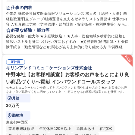
住宅手当あり
時短勤務あり
退職金あり
在宅OK
賞与あり
仕事の内容
育休あり
完全週休2日制
交通費支給
土日祝休み
寮・社宅あり
企業名 株式会社日立医薬情報ソリューションズ 求人名 【総務・人事】未
経験歓迎/日立グループ/組織運営を支えるゼネラリストを目指す 仕事の内
容 入社直後は労務（労務管理・給与計算・安全衛生・福利厚生等）からお
任せいたします。将来は総務・採用・教育業務へ守備範囲を広げ、組織運
必要な経験・能力等
営を支えるゼネラリストをめざせます。 ・初期業務：労働時間管理、給与
必要な経験・能力等 ★未経験歓迎！ ★人事・総務領域を横断的に経験し
計算、社会保険対応、福利厚生管理、安全衛生、健康経営推進等をお任せ
幅広いスキルを身につけたい方におすすめ！ ■労務管理(給与計算・社会保
します。ご経験に応じて、休職者管理など、幅広く経験を積んでいただき
険手続き・勤怠管理など)に関心があり主体的に取り組める方 ※労務経験
ます。 ・将来的な広がり：総務・採用・教育・税務対応・経営企画等。
者は早期にご活躍いただけます。 ■チームで仕事を推進できる方■将来は
★メンバーがマンツーマンで丁寧に教えるため、ご経験が浅くても安心！
マネジメント職として活躍したい 【尚可】■人事、労務、採用、教育業務
幅広く経験を積みたい意欲がある方に最適な環境です。 募集職種 【総
正社員
のご経験 ■労務管理（給与計算・社会保険手続き・勤怠管理など）の経験
キリンアンドコミュニケーションズ株式会社
務・人事】未経験歓迎/日立グループ/組織運営を支えるゼネラリストを目
■衛生管理者の資格をお持ちの方 学歴・資格 学歴：大学院 大学 高専 短大
指す
専修学校 高校 語学力： 資格：
中野本社【お客様相談室】お客様のお声をもとにより良
い商品づくりへ貢献 インバウンドコールスタッフ
≪★コミュニケーションを通してキリンのファンを増やしませんか？★≫ お客様のお声
をより良い商品づくりに活かしていく上で、窓口となるお客様相談室でのお仕事です。
月給
30万円
勤務地
東京都中野区
業界未経験歓迎
年間休日120日以上
退職金あり
在宅OK