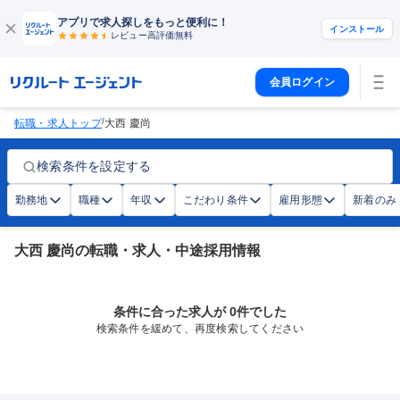
アプリで求人探しをもっと便利に！
インストール
レビュー高評価
無料
会員ログイン
/
転職・求人トップ
大西 慶尚
検索条件を設定する
勤務地
職種
年収
こだわり条件
雇用形態
新着のみ
大西 慶尚の転職・求人・中途採用情報
条件に合った求人が 0件でした
検索条件を緩めて、再度検索してください