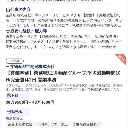
住宅手当あり
時短勤務あり
研修あり
在宅OK
賞与あり
仕事の内容
完全週休2日制
交通費支給
駅近5分以内
土日祝休み
服装自由
企業名 株式会社日本レジストリサービス 求人名 【総務】未経験歓迎◎/リ
モート可/世界で唯一の事業/福利厚生◎/再雇用有 仕事の内容 インターネッ
ト上の様々なサービスを支える当社にて、執務環境の整備や社内制度の検
討、イベント運営などの幅広い業務を担当し、間接的に会社の生産性向上
必要な経験・能力等
や成長に貢献している部署です。 会社の全メンバーが安心して長く成果を
必要な経験・能力等 【◎未経験歓迎◎】 主体的に考え、論理的な説明・
発揮できる環境を整えるために、毎日のメンテナンスや維持管理に加え、
提案が積極的にできる方 【入社後】先輩社員と共に、適性や希望に沿って
新たな施策検討を積極的に行っていただき、会社全体を巻き込み課題解決
業務をお任せします。 【こんな方が活躍できる職種です】 ・仕組化が好
を推進。 ・オフィス運営：執務環境の整備・物品管理・社内規定整備/改
き/得意・協働の姿勢を持っている・優先順位付け、マルチタスクが得意・
善・イベント企画/運営・非常時の対応 など、本人の希望や適性によって
様々な立場で物事を考えられる・定型業務だけでなく突発的な出来事にも
幅広い業務の体得が可能で、多様なキャリアパスを描くことも可能です。
正社員
対処できる・新しいことに興味関心がある 【魅力】■自己啓発支援：資格
三井物産都市開発株式会社
募集職種 【総務】未経験歓迎◎/リモート可/世界で唯一の事業/福利厚生◎/
取得や通信教育など費用の80%（年間25万円まで）を補助 ■住宅手当：家
再雇用有
賃の50%（月額7万円まで）を補助 学歴・資格 学歴：大学院 大学 語学
【営業事務】業務職/三井物産グループ/平均残業時間10
力： 資格：
H/完全週休2日 営業事務
オフィスビル、賃貸マンション、物流倉庫等の不動産開発事業における用地取得、開発推
進、賃貸運営、売却、仲介・活用提案等を行う営業部門において事務業務を担当いただき
ます。
月給
30万9500円～43万4000円
勤務地
東京都港区
業界未経験歓迎
年間休日120日以上
資格取得支援あり