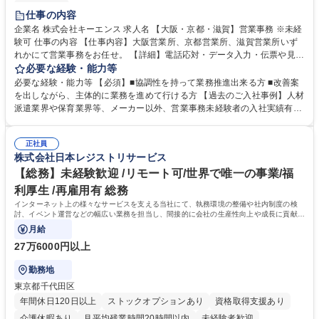
土日祝休み
仕事の内容
企業名 株式会社キーエンス 求人名 【大阪・京都・滋賀】営業事務 ※未経
験可 仕事の内容 【仕事内容】大阪営業所、京都営業所、滋賀営業所いず
れかにて営業事務をお任せ。 【詳細】電話応対・データ入力・伝票や見積
の作成・カタログ送付・来客対応・営業所内で発生する事務業務や業務改
必要な経験・能力等
善をお任せ。 【教育制度】ご入社後、育成担当とペアになりながらOJTに
必要な経験・能力等 【必須】■協調性を持って業務推進出来る方 ■改善案
て業務を覚えていただくことが可能です。業務システムがきちんと構築さ
を出しながら、主体的に業務を進めて行ける方 【過去のご入社事例】人材
れているため、スムーズに仕事に慣れることができる環境です。また、
派遣業界や保育業界等、メーカー以外、営業事務未経験者の入社実績有
「チームで成果を出す文化」があり、良いやり方を積極的に共有しながら
【当社の事務職について】単なる事務ではなく主体性を発揮したサポート
常に改善を目指す風土のため、安心して業務に取り組んでいただけます。
により、キーエンスの付加価値向上に貢献します。ベースの定型業務に加
募集職種 【大阪・京都・滋賀】営業事務 ※未経験可
正社員
えて、お客様や社員の状況に合わせ、能動的なサポート、改善の動きも期
株式会社日本レジストリサービス
待され。組織を支えるスペシャリストとして、チームに貢献し、結果的に
社員から頼られる存在になることができます。平均19:30の退勤以降の業
【総務】未経験歓迎 /リモート可/世界で唯一の事業/福
務の持ち帰りも禁止されており、メリハリのある働き方となります。 学
利厚生 /再雇用有 総務
歴・資格 学歴：大学院 大学 高専 短大 語学力： 資格：
インターネット上の様々なサービスを支える当社にて、執務環境の整備や社内制度の検
討、イベント運営などの幅広い業務を担当し、間接的に会社の生産性向上や成長に貢献し
ている部署です。
月給
27万6000円以上
勤務地
東京都千代田区
年間休日120日以上
ストックオプションあり
資格取得支援あり
介護休暇あり
月平均残業時間20時間以内
未経験者歓迎