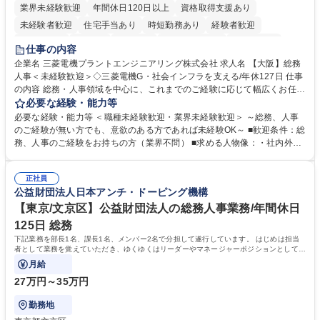
業界未経験歓迎
年間休日120日以上
資格取得支援あり
未経験者歓迎
住宅手当あり
時短勤務あり
経験者歓迎
退職金あり
在宅OK
賞与あり
完全週休2日制
交通費支給
仕事の内容
駅近5分以内
土日祝休み
服装自由
寮・社宅あり
食事補助あり
企業名 三菱電機プラントエンジニアリング株式会社 求人名 【大阪】総務
人事＜未経験歓迎＞◇三菱電機G・社会インフラを支える/年休127日 仕事
の内容 総務・人事領域を中心に、これまでのご経験に応じて幅広くお任せ
します。 ＜具体的には＞ ・総務/人事労務（給与・社保・勤怠管理など）
必要な経験・能力等
・採用・教育研修 ・福利厚生運用 など ※基本的には事務所勤務ですが、
必要な経験・能力等 ＜職種未経験歓迎・業界未経験歓迎＞ ～総務、人事
採用や教育等の業務内容により、関西圏以外への日帰り・宿泊を伴う国内
のご経験が無い方でも、意欲のある方であれば未経験OK～ ■歓迎条件：総
出張もございます。 ※担当業務を持ちつつ、お互いに助け合いながら、総
務、人事のご経験をお持ちの方（業界不問） ■求める人物像：・社内外の
務部という組織として協力しながら進める体制です。 募集職種 【大阪】
関係各部門との調整を率先して行い、業務を円滑に遂行できる協調性やコ
総務人事＜未経験歓迎＞◇三菱電機G・社会インフラを支える/年休127日
ミュニケーション能力を持っている方 ・人事総務領域に興味がありゼネラ
正社員
リスト志向をお持ちの方 学歴・資格 学歴：大学院 大学 語学力： 資格：
公益財団法人日本アンチ・ドーピング機構
【東京/文京区】公益財団法人の総務人事業務/年間休日
125日 総務
下記業務を部長1名、課長1名、メンバー2名で分担して遂行しています。 はじめは担当
者として業務を覚えていただき、ゆくゆくはリーダーやマネージャーポジションとして活
躍いただくことを期待しています。
月給
27万円～35万円
勤務地