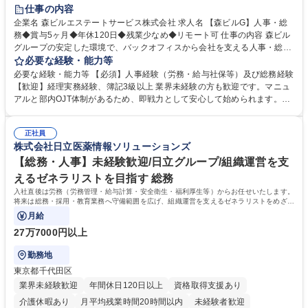
経験者歓迎
退職金あり
在宅OK
賞与あり
育休あり
仕事の内容
完全週休2日制
交通費支給
長期歓迎
駅近5分以内
土日祝休み
企業名 森ビルエステートサービス株式会社 求人名 【森ビルG】人事・総
務◆賞与5ヶ月◆年休120日◆残業少なめ◆リモート可 仕事の内容 森ビル
グループの安定した環境で、バックオフィスから会社を支える人事・総務
をお任せします。 労務と総務の業務をバランスよく担当し、ゆくゆくは制
必要な経験・能力等
度改定などのコア業務にも挑戦できる、やりがいある環境です。 ■勤怠管
必要な経験・能力等 【必須】人事経験（労務・給与社保等）及び総務経験
理、給与計算、社会保険手続き、年末調整等の労務管理全般 ■入退社手続
【歓迎】経理実務経験、簿記3級以上 業界未経験の方も歓迎です。マニュ
き、社内規定の改定や人事制度改定などのコア業務 ■社内イベントの企画
アルと部内OJT体制があるため、即戦力として安心して始められます。
運営やその他総務業務全般 ※労務と総務を1：1の割合でお任せ。 入社後
【魅力・やりがい】森ビルGの安定基盤で労務から総務まで幅広く携われ
は部内のOJTを中心に、あなたの経験に合わせて不足している部分はいつ
ます。定型業務に留まらず、社内規定や人事制度の改定など会社のコア業
でも質問・相談できる環境が整っているため、安心して成長できます。 募
正社員
務に挑戦できるため、自身の成長と組織への貢献度をダイレクトに実感で
株式会社日立医薬情報ソリューションズ
集職種 【森ビルG】人事・総務◆賞与5ヶ月◆年休120日◆残業少なめ◆
きます。 残業少なめ、週1日リモート可など、ワークライフバランスを保
リモート可
ち長期活躍できる環境です。 「これまでの幅広い経験を活かし、長期的な
【総務・人事】未経験歓迎/日立グループ/組織運営を支
キャリアを築きたい」という前向きな意欲と挑戦を全力で応援します。 学
えるゼネラリストを目指す 総務
歴・資格 学歴：大学院 大学 高専 短大 専修学校 高校 語学力： 資格：日商
入社直後は労務（労務管理・給与計算・安全衛生・福利厚生等）からお任せいたします。
簿記検定1級 日商簿記検定2級 日商簿記検定3級
将来は総務・採用・教育業務へ守備範囲を広げ、組織運営を支えるゼネラリストをめざせ
ます。
月給
27万7000円以上
勤務地
東京都千代田区
業界未経験歓迎
年間休日120日以上
資格取得支援あり
介護休暇あり
月平均残業時間20時間以内
未経験者歓迎