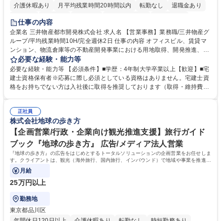
介護休暇あり
月平均残業時間20時間以内
転勤なし
退職金あり
在宅OK
賞与あり
育休あり
完全週休2日制
交通費支給
仕事の内容
駅近5分以内
土日祝休み
寮・社宅あり
企業名 三井物産都市開発株式会社 求人名 【営業事務】業務職/三井物産グ
ループ/平均残業時間10H/完全週休2日 仕事の内容 オフィスビル、賃貸マ
ンション、物流倉庫等の不動産開発事業における用地取得、開発推進、賃
貸運営、売却、仲介・活用提案等を行う営業部門において事務業務を担当
必要な経験・能力等
いただきます。 【詳細】・契約書管理、契約書製本、捺印対応、ファイリ
必要な経験・能力等 【必須条件】■学歴：4年制大学卒業以上【歓迎】■宅
ング、登記簿取得、調書取得・支払業務（各種費用支払、支払管理、請
建士資格保有者※応募に際し必須としている資格はありません。宅建士資
求・支払データ登録、取引先マスター申請対応）・予算作成及び予実管
格をお持ちでない方は入社後に取得を推奨しております（取得・維持費用
理・各種稟議書、報告書作成業務・各種台帳管理、交際費・会議費支払報
の一部補助あり） 【求める人物像】 ・向学心豊かで、主体的に行動でき
告書作成及び月次管理・部内総務庶務全般 など※※配属先によっては上記
る方。 ・社内外の多様な関係者と協調して業務を進められるコミュニケー
の他に担当頂く業務が発生する場合があります。 募集職種 【営業事務】
正社員
ション力がある方。 ・チャレンジを厭わず、粘り強く業務に取り組める
株式会社地球の歩き方
業務職/三井物産グループ/平均残業時間10H/完全週休2日
方。多様な関係者と謙虚に信頼関係を構築でき、期限を意識したスケジュ
ール管理が出来る方。※将来的に他部署（営業部門、コーポレート部門）
【企画営業/行政・企業向け観光推進支援】旅行ガイド
へのジョブローテーションの可能性があります。 学歴・資格 学歴：大学
ブック『地球の歩き方』 広告/メディア法人営業
院 大学 語学力： 資格：宅地建物取引士
『地球の歩き方』の広告をはじめとするトータルソリューションの企画営業をお任せしま
す。クライアントは、観光（海外旅行、国内旅行、インバウンド）で地域や事業を推進し
たい国内外の行政や企業です。
月給
25万円以上
勤務地
東京都品川区
年間休日120日以上
介護休暇あり
転勤なし
時短勤務あり