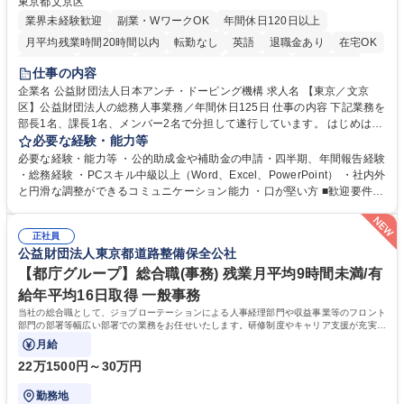
東京都文京区
業界未経験歓迎
副業・WワークOK
年間休日120日以上
月平均残業時間20時間以内
転勤なし
英語
退職金あり
在宅OK
賞与あり
育休あり
完全週休2日制
交通費支給
土日祝休み
仕事の内容
食事補助あり
企業名 公益財団法人日本アンチ・ドーピング機構 求人名 【東京／文京
区】公益財団法人の総務人事業務／年間休日125日 仕事の内容 下記業務を
部長1名、課長1名、メンバー2名で分担して遂行しています。 はじめは担
当者として業務を覚えていただき、ゆくゆくはリーダーやマネージャーポ
必要な経験・能力等
ジションとして活躍いただくことを期待しています。 【総務・人事グルー
必要な経験・能力等 ・公的助成金や補助金の申請・四半期、年間報告経験
プの業務内容】 ・人事制度関連 ・採用活動 ・教育研修の企画、実行 ・勤
・総務経験 ・PCスキル中級以上（Word、Excel、PowerPoint） ・社内外
怠管理 ・官公庁への各種提出 ・法定の会議運営（評議員会、理事会） ・
と円滑な調整ができるコミュニケーション能力 ・口が堅い方 ■歓迎要件
コンプライアンス ・内部規程やルールの管理、整備、文書管理 ・契約関
・採用業務経験 ・英語に抵抗がない方 ・営業経験 学歴・資格 学歴：大学
連 ・衛生管理 ・防災関連・公的助成金の管理・オフィス、ファシリティ
院 大学 高専 短大 専修学校 高校 語学力： 資格：
管理 ・福利厚生関連 ・職員からの問合せ、相談対応 ・その他日常の総務
正社員
公益財団法人東京都道路整備保全公社
業務全般 募集職種 【東京／文京区】公益財団法人の総務人事業務／年間
休日125日
【都庁グループ】総合職(事務) 残業月平均9時間未満/有
給年平均16日取得 一般事務
当社の総合職として、ジョブローテーションによる人事経理部門や収益事業等のフロント
部門の部署等幅広い部署での業務をお任せいたします。研修制度やキャリア支援が充実し
ております！ ※下記業務詳細
月給
22万1500円～30万円
勤務地