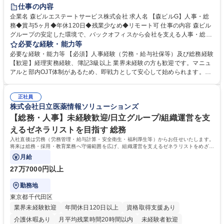
経験者歓迎
退職金あり
在宅OK
賞与あり
育休あり
仕事の内容
完全週休2日制
交通費支給
長期歓迎
駅近5分以内
土日祝休み
企業名 森ビルエステートサービス株式会社 求人名 【森ビルG】人事・総
務◆賞与5ヶ月◆年休120日◆残業少なめ◆リモート可 仕事の内容 森ビル
グループの安定した環境で、バックオフィスから会社を支える人事・総務
をお任せします。 労務と総務の業務をバランスよく担当し、ゆくゆくは制
必要な経験・能力等
度改定などのコア業務にも挑戦できる、やりがいある環境です。 ■勤怠管
必要な経験・能力等 【必須】人事経験（労務・給与社保等）及び総務経験
理、給与計算、社会保険手続き、年末調整等の労務管理全般 ■入退社手続
【歓迎】経理実務経験、簿記3級以上 業界未経験の方も歓迎です。マニュ
き、社内規定の改定や人事制度改定などのコア業務 ■社内イベントの企画
アルと部内OJT体制があるため、即戦力として安心して始められます。
運営やその他総務業務全般 ※労務と総務を1：1の割合でお任せ。 入社後
【魅力・やりがい】森ビルGの安定基盤で労務から総務まで幅広く携われ
は部内のOJTを中心に、あなたの経験に合わせて不足している部分はいつ
ます。定型業務に留まらず、社内規定や人事制度の改定など会社のコア業
でも質問・相談できる環境が整っているため、安心して成長できます。 募
正社員
務に挑戦できるため、自身の成長と組織への貢献度をダイレクトに実感で
株式会社日立医薬情報ソリューションズ
集職種 【森ビルG】人事・総務◆賞与5ヶ月◆年休120日◆残業少なめ◆
きます。 残業少なめ、週1日リモート可など、ワークライフバランスを保
リモート可
ち長期活躍できる環境です。 「これまでの幅広い経験を活かし、長期的な
【総務・人事】未経験歓迎/日立グループ/組織運営を支
キャリアを築きたい」という前向きな意欲と挑戦を全力で応援します。 学
えるゼネラリストを目指す 総務
歴・資格 学歴：大学院 大学 高専 短大 専修学校 高校 語学力： 資格：日商
入社直後は労務（労務管理・給与計算・安全衛生・福利厚生等）からお任せいたします。
簿記検定1級 日商簿記検定2級 日商簿記検定3級
将来は総務・採用・教育業務へ守備範囲を広げ、組織運営を支えるゼネラリストをめざせ
ます。
月給
27万7000円以上
勤務地
東京都千代田区
業界未経験歓迎
年間休日120日以上
資格取得支援あり
介護休暇あり
月平均残業時間20時間以内
未経験者歓迎