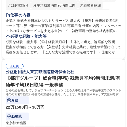
介護休暇あり
月平均残業時間20時間以内
未経験者歓迎
住宅手当あり
時短勤務あり
研修あり
在宅OK
賞与あり
仕事の内容
完全週休2日制
交通費支給
駅近5分以内
土日祝休み
服装自由
企業名 株式会社日本レジストリサービス 求人名 【総務】未経験歓迎◎/リ
モート可/世界で唯一の事業/福利厚生◎/再雇用有 仕事の内容 インターネッ
ト上の様々なサービスを支える当社にて、執務環境の整備や社内制度の検
討、イベント運営などの幅広い業務を担当し、間接的に会社の生産性向上
必要な経験・能力等
や成長に貢献している部署です。 会社の全メンバーが安心して長く成果を
必要な経験・能力等 【◎未経験歓迎◎】 主体的に考え、論理的な説明・
発揮できる環境を整えるために、毎日のメンテナンスや維持管理に加え、
提案が積極的にできる方 【入社後】先輩社員と共に、適性や希望に沿って
新たな施策検討を積極的に行っていただき、会社全体を巻き込み課題解決
業務をお任せします。 【こんな方が活躍できる職種です】 ・仕組化が好
を推進。 ・オフィス運営：執務環境の整備・物品管理・社内規定整備/改
き/得意・協働の姿勢を持っている・優先順位付け、マルチタスクが得意・
善・イベント企画/運営・非常時の対応 など、本人の希望や適性によって
様々な立場で物事を考えられる・定型業務だけでなく突発的な出来事にも
幅広い業務の体得が可能で、多様なキャリアパスを描くことも可能です。
正社員
対処できる・新しいことに興味関心がある 【魅力】■自己啓発支援：資格
公益財団法人東京都道路整備保全公社
募集職種 【総務】未経験歓迎◎/リモート可/世界で唯一の事業/福利厚生◎/
取得や通信教育など費用の80%（年間25万円まで）を補助 ■住宅手当：家
再雇用有
賃の50%（月額7万円まで）を補助 学歴・資格 学歴：大学院 大学 語学
【都庁グループ】総合職(事務) 残業月平均9時間未満/有
力： 資格：
給年平均16日取得 一般事務
当社の総合職として、ジョブローテーションによる人事経理部門や収益事業等のフロント
部門の部署等幅広い部署での業務をお任せいたします。研修制度やキャリア支援が充実し
ております！ ※下記業務詳細
月給
22万1500円～30万円
勤務地
東京都新宿区