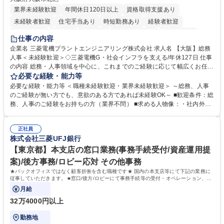
業界未経験歓迎
年間休日120日以上
資格取得支援あり
未経験者歓迎
住宅手当あり
時短勤務あり
経験者歓迎
退職金あり
在宅OK
賞与あり
完全週休2日制
交通費支給
仕事の内容
駅近5分以内
土日祝休み
服装自由
寮・社宅あり
食事補助あり
企業名 三菱電機プラントエンジニアリング株式会社 求人名 【大阪】総務
人事＜未経験歓迎＞◇三菱電機G・社会インフラを支える/年休127日 仕事
の内容 総務・人事領域を中心に、これまでのご経験に応じて幅広くお任せ
します。 ＜具体的には＞ ・総務/人事労務（給与・社保・勤怠管理など）
必要な経験・能力等
・採用・教育研修 ・福利厚生運用 など ※基本的には事務所勤務ですが、
必要な経験・能力等 ＜職種未経験歓迎・業界未経験歓迎＞ ～総務、人事
採用や教育等の業務内容により、関西圏以外への日帰り・宿泊を伴う国内
のご経験が無い方でも、意欲のある方であれば未経験OK～ ■歓迎条件：総
出張もございます。 ※担当業務を持ちつつ、お互いに助け合いながら、総
務、人事のご経験をお持ちの方（業界不問） ■求める人物像：・社内外の
務部という組織として協力しながら進める体制です。 募集職種 【大阪】
関係各部門との調整を率先して行い、業務を円滑に遂行できる協調性やコ
総務人事＜未経験歓迎＞◇三菱電機G・社会インフラを支える/年休127日
ミュニケーション能力を持っている方 ・人事総務領域に興味がありゼネラ
正社員
リスト志向をお持ちの方 学歴・資格 学歴：大学院 大学 語学力： 資格：
株式会社三菱UFJ銀行
【東京都】本支店の窓口業務(事務手続受付/資産運用提
案)/後方事務/ロビー応対 その他事務
★バックオフィスではなく顧客折衝を含む職種です★ 国内の本支店等にて下記の業務に
従事していただきます。 ■窓口/後方/ロビーにて事務手続等の受付・オペレーション、お
客様対応
月給
32万4000円以上
勤務地