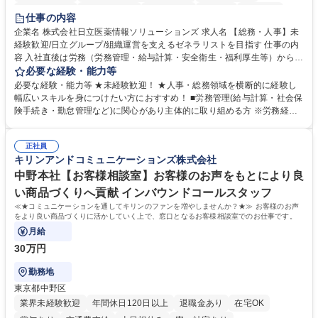
住宅手当あり
時短勤務あり
退職金あり
在宅OK
賞与あり
仕事の内容
育休あり
完全週休2日制
交通費支給
土日祝休み
寮・社宅あり
企業名 株式会社日立医薬情報ソリューションズ 求人名 【総務・人事】未
経験歓迎/日立グループ/組織運営を支えるゼネラリストを目指す 仕事の内
容 入社直後は労務（労務管理・給与計算・安全衛生・福利厚生等）からお
任せいたします。将来は総務・採用・教育業務へ守備範囲を広げ、組織運
必要な経験・能力等
営を支えるゼネラリストをめざせます。 ・初期業務：労働時間管理、給与
必要な経験・能力等 ★未経験歓迎！ ★人事・総務領域を横断的に経験し
計算、社会保険対応、福利厚生管理、安全衛生、健康経営推進等をお任せ
幅広いスキルを身につけたい方におすすめ！ ■労務管理(給与計算・社会保
します。ご経験に応じて、休職者管理など、幅広く経験を積んでいただき
険手続き・勤怠管理など)に関心があり主体的に取り組める方 ※労務経験
ます。 ・将来的な広がり：総務・採用・教育・税務対応・経営企画等。
者は早期にご活躍いただけます。 ■チームで仕事を推進できる方■将来は
★メンバーがマンツーマンで丁寧に教えるため、ご経験が浅くても安心！
マネジメント職として活躍したい 【尚可】■人事、労務、採用、教育業務
幅広く経験を積みたい意欲がある方に最適な環境です。 募集職種 【総
正社員
のご経験 ■労務管理（給与計算・社会保険手続き・勤怠管理など）の経験
キリンアンドコミュニケーションズ株式会社
務・人事】未経験歓迎/日立グループ/組織運営を支えるゼネラリストを目
■衛生管理者の資格をお持ちの方 学歴・資格 学歴：大学院 大学 高専 短大
指す
専修学校 高校 語学力： 資格：
中野本社【お客様相談室】お客様のお声をもとにより良
い商品づくりへ貢献 インバウンドコールスタッフ
≪★コミュニケーションを通してキリンのファンを増やしませんか？★≫ お客様のお声
をより良い商品づくりに活かしていく上で、窓口となるお客様相談室でのお仕事です。
月給
30万円
勤務地
東京都中野区
業界未経験歓迎
年間休日120日以上
退職金あり
在宅OK