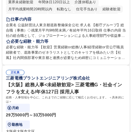
業界未経験歓迎
年間休日120日以上
介護休暇あり
月平均残業時間20時間以内
転勤なし
住宅手当あり
経験者歓迎
研修あり
退職金あり
賞与あり
完全週休2日制
交通費支給
仕事の内容
駅近5分以内
資格取得手当あり
食事補助あり
企業名 公益財団法人東京都道路整備保全公社 求人名 【都庁グループ】総
合職（事務）◇残業月平均9時間未満／有給年平均16日取得 仕事の内容 当
社の総合職として、ジョブローテーションによる人事経理部門や収益事業
等のフロント部門の部署等幅広い部署での業務をお任せいたします。研修
必要な経験・能力等
制度やキャリア支援が充実しております！ ※下記業務詳細 【業務詳細】■
必要な経験・能力等 【歓迎】営業経験or総務/人事/経理経験or官公庁職員
管理部門：広報、人事、経理など当公社の運営に係る管理業務 ■収益部
経験者で、道路事業のゼネラリストとしてのキャリアを積みたい方【社
門：駐車場の新規開拓、管理運営、新宿駅西口広場の「イベントコーナ
風】社内関係部署や東京都と連携が必要なため綿密にコミュニケーション
ー」などの管理運営 ■道路部門：整備の急がれる骨格幹線道路や木造住宅
を図っています。 【業務の魅力】■幅広く携われる：総合職（事務）で
密集地域の特定整備路線の用地取得、道路に関する普及啓発事業、都内の
は、駐車場の管理運営や道路用地の取得、公益財団法人の中枢を担う管理
道路施設や道路工事現場の見学ツアー事業 ※入社後は上記いずれかの部門
正社員
部門など多岐に渡る業務を経験できます。 ■様々なプロジェクト：駐車場
三菱電機プラントエンジニアリング株式会社
へ配属。※業務内容変更の範囲：会社の定める業務 募集職種 【都庁グル
事業の他、新宿駅西口広場内に設置された照明を兼ねた広告「ブライトサ
ープ】総合職（事務）◇残業月平均9時間未満／有給年平均16日取得
イン」の管理運営を行うなど、事業収益を生み出す活動を積極的に行って
【大阪】総務人事<未経験歓迎> 三菱電機G・社会イン
います。 学歴・資格 学歴：大学院 大学 高専 短大 専修学校 高校 語学力：
フラを支える/年休127日 採用人事
資格：
総務・人事領域を中心に、これまでのご経験に応じて幅広くお任せします。 ＜具体的に
は＞
月給
29万5000円～33万5000円
勤務地
大阪府大阪市北区