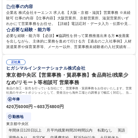
土日祝休み
仕事の内容
企業名 株式会社キーエンス 求人名 【大阪・京都・滋賀】営業事務 ※未経
験可 仕事の内容 【仕事内容】大阪営業所、京都営業所、滋賀営業所いず
れかにて営業事務をお任せ。 【詳細】電話応対・データ入力・伝票や見積
の作成・カタログ送付・来客対応・営業所内で発生する事務業務や業務改
必要な経験・能力等
善をお任せ。 【教育制度】ご入社後、育成担当とペアになりながらOJTに
必要な経験・能力等 【必須】■協調性を持って業務推進出来る方 ■改善案
て業務を覚えていただくことが可能です。業務システムがきちんと構築さ
を出しながら、主体的に業務を進めて行ける方 【過去のご入社事例】人材
れているため、スムーズに仕事に慣れることができる環境です。また、
派遣業界や保育業界等、メーカー以外、営業事務未経験者の入社実績有
「チームで成果を出す文化」があり、良いやり方を積極的に共有しながら
【当社の事務職について】単なる事務ではなく主体性を発揮したサポート
常に改善を目指す風土のため、安心して業務に取り組んでいただけます。
により、キーエンスの付加価値向上に貢献します。ベースの定型業務に加
募集職種 【大阪・京都・滋賀】営業事務 ※未経験可
正社員
えて、お客様や社員の状況に合わせ、能動的なサポート、改善の動きも期
ヒガシマルインターナショナル株式会社
待され。組織を支えるスペシャリストとして、チームに貢献し、結果的に
社員から頼られる存在になることができます。平均19:30の退勤以降の業
東京都中央区【営業事務・貿易事務】食品商社/残業少
務の持ち帰りも禁止されており、メリハリのある働き方となります。 学
なめ/リモート等相談可 営業事務
歴・資格 学歴：大学院 大学 高専 短大 語学力： 資格：
食品の加工・販売を行っている当社にて、営業事務・貿易事務をお任せいたします。営業
社員のサポートポジションとして、受発注から海外工場との調整まで幅広く対応し、当社
事業の根幹を支えていただきます。
年俸
420万6000円～603万4800円
勤務地
東京都中央区
年間休日120日以上
月平均残業時間20時間以内
転勤なし
英語
退職金あり
在宅OK
交通費支給
駅近5分以内
土日祝休み