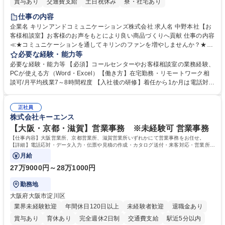
賞与あり
交通費支給
土日祝休み
寮・社宅あり
仕事の内容
企業名 キリンアンドコミュニケーションズ株式会社 求人名 中野本社【お
客様相談室】お客様のお声をもとにより良い商品づくりへ貢献 仕事の内容
≪★コミュニケーションを通してキリンのファンを増やしませんか？★≫
お客様のお声をより良い商品づくりに活かしていく上で、窓口となるお客
必要な経験・能力等
様相談室でのお仕事です。 日々お客様からいただくキリングループへのご
必要な経験・能力等 【必須】コールセンターやお客様相談室の業務経験、
意見を、企業活動に活かしています。お客様からの声に迅速かつ誠意をも
PCが使える方（Word・Excel）【働き方】在宅勤務・リモートワーク相
って対応、情報提供するとともにグループ内活動に反映しています。 【具
談可/月平均残業7～8時間程度 【入社後の研修】着任から1か月は電話対応
体的には】電話応対、メール、お手紙対応、ご指摘品調査報告書作成、有
のOJTを中心に実施し、電話対応に慣れた段階でメール・手紙のOJTを実
人チャットボット対応など。 【1日の対応件数】■電話：月間一人当たり
施する予定です。独り立ち以降もしっかりフォローする体制を整えていま
平均100件前後■メール・手紙：同上40件前後 募集職種 中野本社【お客様
正社員
すのでご安心ください。 【当社について】キリングループの広報機能を担
株式会社キーエンス
相談室】お客様のお声をもとにより良い商品づくりへ貢献
う会社として、お客様との出会いを大切にし、磨き上げたホスピタリティ
を込めてコミュニケーションをとりながら広報関連業務を行っておりま
【大阪・京都・滋賀】営業事務 ※未経験可 営業事務
す。 学歴・資格 学歴：大学院 大学 高専 短大 専修学校 高校 語学力： 資
【仕事内容】大阪営業所、京都営業所、滋賀営業所いずれかにて営業事務をお任せ。
格：
【詳細】電話応対・データ入力・伝票や見積の作成・カタログ送付・来客対応・営業所内
で発生する事務業務や業務改善をお任せ。
月給
27万9000円～28万1000円
勤務地
大阪府大阪市淀川区
業界未経験歓迎
年間休日120日以上
未経験者歓迎
退職金あり
賞与あり
育休あり
完全週休2日制
交通費支給
駅近5分以内