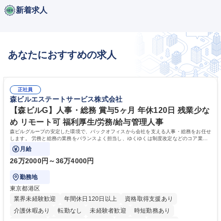
新着求人
あなたにおすすめの求人
正社員
森ビルエステートサービス株式会社
【森ビルG】人事・総務 賞与5ヶ月 年休120日 残業少な
め リモート可 福利厚生/労務/給与管理人事
森ビルグループの安定した環境で、バックオフィスから会社を支える人事・総務をお任せ
します。 労務と総務の業務をバランスよく担当し、ゆくゆくは制度改定などのコア業務
にも挑戦できる、やりがいある環境です。
月給
26万2000円～36万4000円
勤務地
東京都港区
業界未経験歓迎
年間休日120日以上
資格取得支援あり
介護休暇あり
転勤なし
未経験者歓迎
時短勤務あり