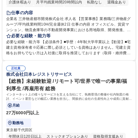
介護休暇あり
月平均残業時間20時間以内
転勤なし
退職金あり
在宅OK
賞与あり
育休あり
完全週休2日制
交通費支給
仕事の内容
駅近5分以内
土日祝休み
寮・社宅あり
企業名 三井物産都市開発株式会社 求人名 【営業事務】業務職/三井物産グ
ループ/平均残業時間10H/完全週休2日 仕事の内容 オフィスビル、賃貸マ
ンション、物流倉庫等の不動産開発事業における用地取得、開発推進、賃
貸運営、売却、仲介・活用提案等を行う営業部門において事務業務を担当
必要な経験・能力等
いただきます。 【詳細】・契約書管理、契約書製本、捺印対応、ファイリ
必要な経験・能力等 【必須条件】■学歴：4年制大学卒業以上【歓迎】■宅
ング、登記簿取得、調書取得・支払業務（各種費用支払、支払管理、請
建士資格保有者※応募に際し必須としている資格はありません。宅建士資
求・支払データ登録、取引先マスター申請対応）・予算作成及び予実管
格をお持ちでない方は入社後に取得を推奨しております（取得・維持費用
理・各種稟議書、報告書作成業務・各種台帳管理、交際費・会議費支払報
の一部補助あり） 【求める人物像】 ・向学心豊かで、主体的に行動でき
告書作成及び月次管理・部内総務庶務全般 など※※配属先によっては上記
る方。 ・社内外の多様な関係者と協調して業務を進められるコミュニケー
の他に担当頂く業務が発生する場合があります。 募集職種 【営業事務】
正社員
ション力がある方。 ・チャレンジを厭わず、粘り強く業務に取り組める
株式会社日本レジストリサービス
業務職/三井物産グループ/平均残業時間10H/完全週休2日
方。多様な関係者と謙虚に信頼関係を構築でき、期限を意識したスケジュ
ール管理が出来る方。※将来的に他部署（営業部門、コーポレート部門）
【総務】未経験歓迎 /リモート可/世界で唯一の事業/福
へのジョブローテーションの可能性があります。 学歴・資格 学歴：大学
利厚生 /再雇用有 総務
院 大学 語学力： 資格：宅地建物取引士
インターネット上の様々なサービスを支える当社にて、執務環境の整備や社内制度の検
討、イベント運営などの幅広い業務を担当し、間接的に会社の生産性向上や成長に貢献し
ている部署です。
月給
27万6000円以上
勤務地
東京都千代田区
年間休日120日以上
ストックオプションあり
資格取得支援あり