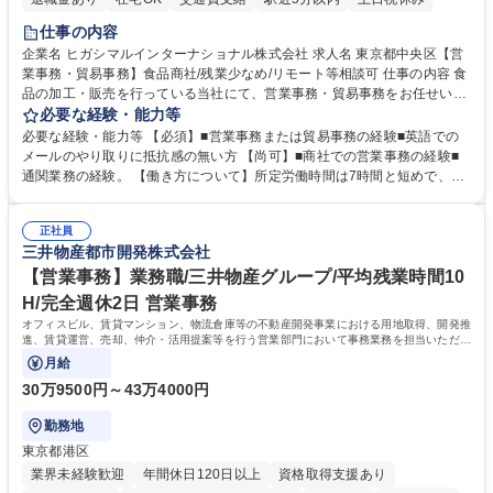
仕事の内容
企業名 ヒガシマルインターナショナル株式会社 求人名 東京都中央区【営
業事務・貿易事務】食品商社/残業少なめ/リモート等相談可 仕事の内容 食
品の加工・販売を行っている当社にて、営業事務・貿易事務をお任せいた
します。営業社員のサポートポジションとして、受発注から海外工場との
必要な経験・能力等
調整まで幅広く対応し、当社事業の根幹を支えていただきます。 ■受発注
必要な経験・能力等 【必須】■営業事務または貿易事務の経験■英語での
業務、請求書発行 ■海外工場とのスケジュール調整 ■在庫管理 ■輸入書類
メールのやり取りに抵抗感の無い方 【尚可】■商社での営業事務の経験■
の確認・作成 ■配送手配 ■通関業者を通して行う輸出入業全般 ■倉庫との
通関業務の経験。 【働き方について】所定労働時間は7時間と短めで、残
倉入れ調整等 ※ゼネラリストとしてのキャリアアップを目指すことが可能
業も月平均20時間以下です。時差出勤制度や週1日のリモート勤務も相談
です。単に商品を販売するだけでなく原料の仕入れから販売までをトータ
可能で、ワークライフバランスを保ち長期就業しやすい環境です。 【当社
ルプロデュースしているため、商品に関わる全ての業務をサポート頂きま
正社員
の強み】1991年の設立以来、外食産業を中心としたお客様の多様なニー
三井物産都市開発株式会社
す。 募集職種 東京都中央区【営業事務・貿易事務】食品商社/残業少なめ/
ズに沿った冷凍水産物等の生産・輸入・販売を一貫して手掛けています。
リモート等相談可
自社工場と海外拠点の強固な連携によるワンストップサービスが最大の強
【営業事務】業務職/三井物産グループ/平均残業時間10
みです。 学歴・資格 学歴：大学院 大学 語学力：英語 資格：
H/完全週休2日 営業事務
オフィスビル、賃貸マンション、物流倉庫等の不動産開発事業における用地取得、開発推
進、賃貸運営、売却、仲介・活用提案等を行う営業部門において事務業務を担当いただき
ます。
月給
30万9500円～43万4000円
勤務地
東京都港区
業界未経験歓迎
年間休日120日以上
資格取得支援あり