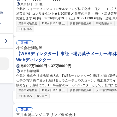
東京都千代田区
企業名 フォーティエンスコンサルティング株式会社（旧クニエ） 求人名 8/29(土)9-17時【休日選考会】小売り流
日制
通業界向けコンサルタント★8/20応募〆 仕事の内容 小売り・流通業界向けのコンサルタント職にて休日選考会を
実施します ■日時：2026年8月29日（土）9:00-17:00 ■場所：
し
11階 【当日の流れ】※書類選考通過後、事前にWEBテストの受検をいただきます ・対面形式で面接を2～3回予
業界未経験歓迎
年間休日120日以上
資格取得支援あり
時短勤務あり
定(不合格の場合、その時点でお帰り頂きます） ・最終面接は別途実
土日祝休み
りません。（最終面接官は、役員となります） ・持参いただきたいも
アーも実施予定です。 募集職種 8/29(土)9-17時【休日
正社員
株式会社湖池屋
【WEBディレクター】東証上場お菓子メーカー/年休1
Webディレクター
27万9000円～37万8900円
月給
東京都板橋区
企業名 株式会社湖池屋 求人名 【WEBディレクター】東証上場お菓子メーカー/年休121日・リモート可/賞与5ヶ月
仕事の内容 長年愛され続けるカラムーチョやスコーン、湖池屋プラ
販売を行う当社にて、EC事業部のWEBディレクターとして、社内外
せします 【業務詳細】■メンバーへの制作指示、進行管理、予算管理■制作スケジュール設計、案件の優先順位判
業界未経験歓迎
年間休日120日以上
資格取得支援あり
月平均残業時間2
断■制作物の品質チェック■企画書・サイト設計・ワイヤーフレームの
土日祝休み
服装自由
成長を続ける大手メーカーにて裁量を持って働き、単なる進行管理に
基盤づくり」に携わり、将来的には組織を牽引する管理職としての活躍も期待しています
レクター】東証上場お菓子メーカー/年休121日・リモート可/賞与5ヶ
正社員
三井金属エンジニアリング株式会社