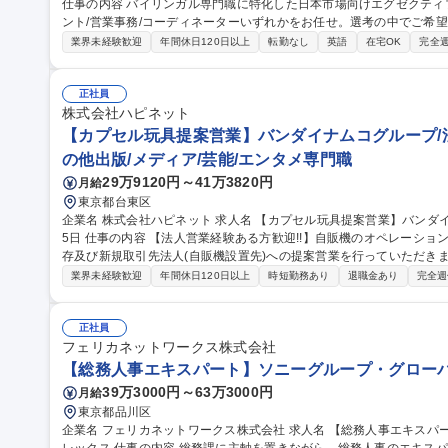
仕事の内容 バイリンガル専門職に特化した日本市場向けエグゼクテ
ント/営業事務/コーディネーターいずれかをお任せ。選考の中でご希
す。 【コンサルタント】 求職者と企業双方の代表として、面談から条件交渉まで一貫した支援で採用成功を牽引
業界未経験歓迎
年間休日120日以上
転勤なし
英語
在宅OK
完全
します。 【営業事務】 スカウトや面談設定等の後方支援を担い、多
えます。 【コーディネーター】 管理職の右腕として、案件紹介や調
す。全職種、人のサポートに情熱を持ち、介在価値を発揮したい方に最適です。 募集職種 【オ
正社員
ン】英語力を活かす！コンサル/営業事務/コーディネーター
株式会社ハピネット
【カプセル玩具提案営業】バンダイナムコグループ/法
の他出版/メディア/芸能/エンタメ専門職
29万9120円～41万3820円
月給
東京都台東区
企業名 株式会社ハピネット 求人名 【カプセル玩具提案営業】バンダイナムコグループ/法人営業経験歓迎/年休12
5日 仕事の内容 【法人営業経験ある方歓迎!!】自販機のオペレーション業務を担う営業部と連携を取りながら、既
存及び新規取引先法人(自販機設置先)への提案営業を行っていただき
ん。 【具体業務】社内関連部署(特に自販機のオペレーション業務を担うハピネット・ベンディングサービスの営
業界未経験歓迎
年間休日120日以上
時短勤務あり
退職金あり
完全週
業部)と連携を取りながら、各取引先に対して営業を担当■取り扱い商
ャンボカードダス、キッズカードゲーム機、クレーンゲーム機など■主
ーズメント施設運営会社、鉄道会社など■数カ月に1回程度宿泊を伴った出張あり
正社員
プセル玩具提案営業】バンダイナムコグループ/法人営業経験歓迎/年休1
フェリカネットワークス株式会社
【総務人事エキスパート】ソニーグループ・グローバ
39万3000円～63万3000円
月給
東京都品川区
企業名 フェリカネットワークス株式会社 求人名 【総務人事エキスパート】ソニーグループ・グローバル★フルフ