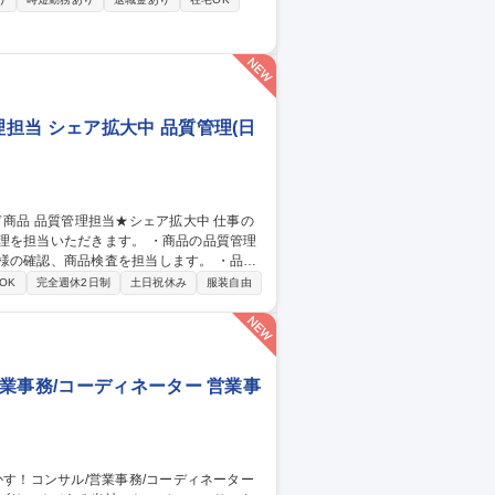
折衝(3)拠点への適用促進：各拠点を巡回
ンス刷新の中核として専門性を発揮できる環
制強化の推進リーダー
担当 シェア拡大中 品質管理(日
だきます。 ・商品の品質管理
様の確認、商品検査を担当します。 ・品質
OK
完全週休2日制
土日祝休み
服装自由
業事務/コーディネーター 営業事