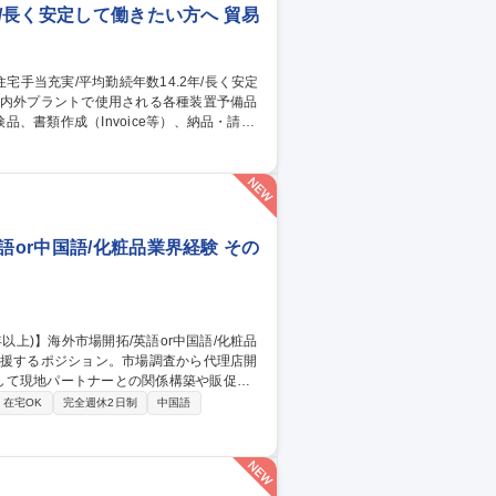
年/長く安定して働きたい方へ 貿易
、書類作成（Invoice等）、納品・請求
ice、Packing List等）作成 (5)納
業者）へ委託するため実務経験は不要で
/長く安定して働きたい方へ
語or中国語/化粧品業界経験 その
して現地パートナーとの関係構築や販促活
在宅OK
完全週休2日制
中国語
案も重要な業務です。例えば、商品の陳列
案なども行います。3～5件の案件を並行