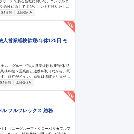
ィブサーチである当社において、コンサルタ
望や適性に応じてポジションを打診いたしま
週休2日制
土日祝休み
国籍な環境で英語力を活かし円滑な運営を支
整を通じグローバルな環境で専門性を磨きま
ープンポジショ
人営業経験歓迎/年休125日 そ
ます。既存がメイン、新規はほぼありませ
休2日制
土日祝休み
材：カプセル玩具をメインにカードダス・ジ
な取引先：大手GMS、家電量販店、アミュ
（出張手当あり） 募集職種 【カ
25日
ル フルフレックス 総務