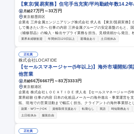
【東京/貿易実務】住宅手当充実/平均勤続年数14.2
27万円～33万円
月給
東京都墨田区
企業名 三井金属エンジニアリング株式会社 求人名 【東京/貿易実務】住宅手当充実/平均勤続年数14.2年/長く安定
して働きたい方へ 仕事の内容 三井金属グループの安定基盤のもと、国内外プラントで使用される各種装置予備品
（補修部品）の輸入・輸出サプライ業務を担当。見積依頼から発注、検品
まで一括で担います。 (1)顧客からの見積依頼対応・メーカー・調達部への見積依頼 (2)見積書作成および提示・
業界未経験歓迎
年間休日120日以上
退職金あり
土日祝休み
受注後の発注業務 (3)受領貨物の現物検品対応・請求書発行 (4)貿易書類（Invo
期・発送スケジュールの顧客連絡および調整 ※通関業務は乙仲（専門
す。 募集職種 【東京/貿易実務】住宅手当充実/平均勤続年数14.2年
正社員
株式会社LOCATIDE
【セールスマネージャー(5年以上)】海外市場開拓/英
他営業
66万6667円～83万3333円
月給
東京都港区
企業名 株式会社ＬＯＣＡＴＩＤＥ 求人名 【セールスマネージャー(5年以上)】海外市場開拓/英語or中国語/化粧品
業界経験 仕事の内容 日本の化粧品メーカーの海外進出・事業運営を支援するポジション。市場調査から代理店開
拓、現地での営業活動まで幅広く担当。クライアントの海外事業部と
動を推進します。 【具体的には】 クライアントの海外進出に向けた市場リサーチ、現地代理店や小売店の開拓、
副業・WワークOK
資格取得支援あり
転勤なし
英語
時短勤務あり
販売戦略の立案・実行を担当します。現地店舗への営業活動や販促提
土日祝休み
服装自由
位置の交渉や、現地消費者の購買習慣に合わせたサンプリング戦略の提
して担当し、クライアントの海外事業の成長をサポートします。 募集職種 【セールスマネージャー(5年以上)】海
外市場開拓/英語or中国語/化粧品業界経験
正社員