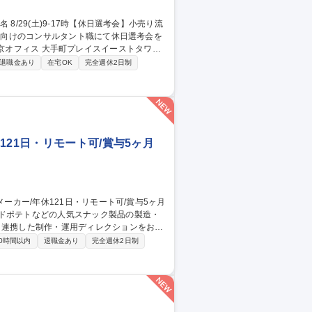
当社 東京オフィス 大手町プレイスイーストタワー
退職金あり
在宅OK
完全週休2日制
施いたします。当日中は内定のご提示まで至
の：PC・お食事 ・空き時間にはオフィスツ
選考会】小売り流通業界向けコンサルタント★8/20応募〆
21日・リモート可/賞与5ヶ月
イドポテトなどの人気スナック製品の製造・
と連携した制作・運用ディレクションをお任
0時間以内
退職金あり
完全週休2日制
作成■外部ベンダーとの打ち合わせ・折衝★
留まらず制作体制や業務フロー等「制作の
★ 募集職種 【WEBディ
月