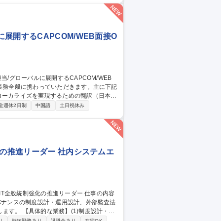
理補助：予算管理システムへの入力、実績デ
社内報告資料などの作成補助 募集職種
員登用有)
開するCAPCOM/WEB面接O
務） ■中国語プロジェクトのマネジメント
全週休2日制
中国語
土日祝休み
全般 募集職種 【大阪】中
接OK
化の推進リーダー 社内システムエ
ガバナンスの制度設計・運用設計、外部監査法
制度設計・運
画・整備・グループ展開(2)外部・内部折
り
時短勤務あり
退職金あり
在宅OK