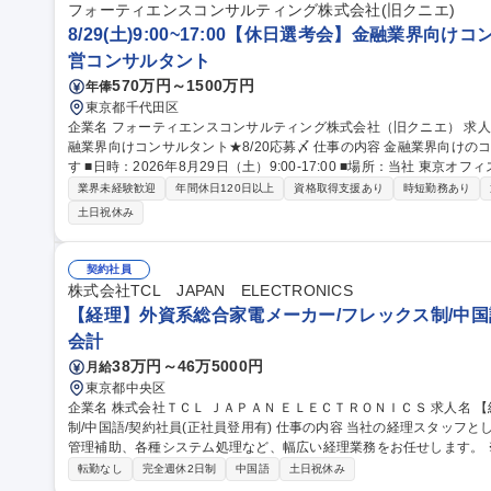
フォーティエンスコンサルティング株式会社(旧クニエ)
8/29(土)9:00~17:00【休日選考会】金融業界向けコ
営コンサルタント
570万円～1500万円
年俸
東京都千代田区
企業名 フォーティエンスコンサルティング株式会社（旧クニエ） 求人名 8/29(土)9:00～17:00【休日選考会】金
融業界向けコンサルタント★8/20応募〆 仕事の内容 金融業界向けのコンサルタント職にて休日選考会を実施しま
す ■日時：2026年8月29日（土）9:00-17:00 ■場所：当社 東京オフ
日の流れ】※事前にWEBテストの受検をいただきます ・対面形式で面
業界未経験歓迎
年間休日120日以上
資格取得支援あり
時短勤務あり
帰り頂きます） ・最終面接は別途実施いたします。当日中は内定の
土日祝休み
員となります） ・持参いただきたいもの：PC・お食事 ・空き時間にはオ
種 8/29(土)9:00～17:00【休日選考会】金融業界向けコンサルタント★
契約社員
株式会社TCL JAPAN ELECTRONICS
【経理】外資系総合家電メーカー/フレックス制/中国語
会計
38万円～46万5000円
月給
東京都中央区
企業名 株式会社ＴＣＬ ＪＡＰＡＮ ＥＬＥＣＴＲＯＮＩＣＳ 求人名 【経理】外資系総合家電メーカー/フレックス
制/中国語/契約社員(正社員登用有) 仕事の内容 当社の経理スタッフとして、仕入・売上管理、月次決算補助、予算
管理補助、各種システム処理など、幅広い経理業務をお任せします。
ます。 ■仕入関連業務：仕入データの確認、システム承認、請求内容との照合、差異確認など■売上関連業務：売
転勤なし
完全週休2日制
中国語
土日祝休み
上データの確認、システム承認、売掛金の照合、入金確認、リベート