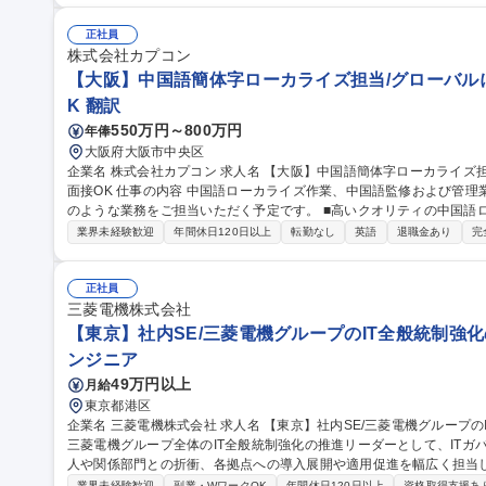
定科目残高の確認、未払・前払・売掛・買掛関連の確認など■予算管
ータの確認、関連資料の作成など■資料作成：経営層向け資料、会議資料、
正社員
【経理】外資系総合家電メーカー/フレックス制/中国語/契約社員(正社
株式会社カプコン
【大阪】中国語簡体字ローカライズ担当/グローバルに展
K 翻訳
550万円～800万円
年俸
大阪府大阪市中央区
企業名 株式会社カプコン 求人名 【大阪】中国語簡体字ローカライズ担当/グローバルに展開するCAPCOM/WEB
面接OK 仕事の内容 中国語ローカライズ作業、中国語監修および管理業務全般に携わっていただきます。主に下記
のような業務をご担当いただく予定です。 ■高いクオリティの中国語ローカライズを実現するための翻訳（日本
語/英語→中国語） ■中国語簡体字の言語チェック業務（校正、LQA業
業界未経験歓迎
年間休日120日以上
転勤なし
英語
退職金あり
完
業務 ■中国語ボイス収録支援 ■海外版コンテンツに対する意見提供 変更範囲：当社業務
国語簡体字ローカライズ担当/グローバルに展開するCAPCOM/WEB面
正社員
三菱電機株式会社
【東京】社内SE/三菱電機グループのIT全般統制強
ンジニア
49万円以上
月給
東京都港区
企業名 三菱電機株式会社 求人名 【東京】社内SE/三菱電機グループのIT全般統制強化の推進リーダー 仕事の内容
三菱電機グループ全体のIT全般統制強化の推進リーダーとして、IT
人や関係部門との折衝、各拠点への導入展開や適用促進を幅広く担当します。 【具体的な業務】(1)
用設計・展開計画の策定：統制に必要なルールの策定、管理ツールの企
業界未経験歓迎
副業・WワークOK
年間休日120日以上
資格取得支援あ