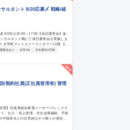
ンサルタント 8/20応募〆 戦略/経
ィス 大手町プレイスイーストタワー11階 【当
接を3回予定(不合格の場合、その時点でお
退職金あり
在宅OK
完全週休2日制
ご提示まで至りません。（最終面接官は、役
フィスツアーも実施予定です。 募集職
8/20応募〆
/契約社員(正社員登用有) 管理
 ※中国本社との日常的なやり取りが発生し
処理など■月次決算補助：各種仕訳入力、勘