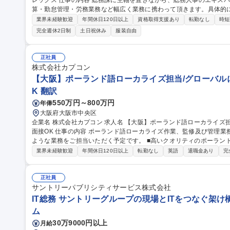
レックス 仕事の内容 総務課に主軸を置きながら、総務人事のエキスパートとして、総務業務に閉じず、給与計
算・勤怠管理・労務業務など幅広く業務に携わって頂きます。具体的には
全衛生関連業務 ・防火・防災業務 ・総務業務全般 ・給与・勤怠・労
業界未経験歓迎
年間休日120日以上
資格取得支援あり
転勤なし
時短
業務を推進できます ※業務改善やDX施策にも主体的に関わることができます 募集職種 【総務人
完全週休2日制
土日祝休み
服装自由
ト】ソニーグループ・グローバル★フルフレックス
正社員
株式会社カプコン
【大阪】ポーランド語ローカライズ担当/グローバルに展
K 翻訳
550万円～800万円
年俸
大阪府大阪市中央区
企業名 株式会社カプコン 求人名 【大阪】ポーランド語ローカライズ担当/グローバルに展開するCAPCOM/WEB
面接OK 仕事の内容 ポーランド語ローカライズ作業、監修及び管理業務全般に携わっていただきます。主に下記の
ような業務をご担当いただく予定です。 ■高いクオリティのポーランド語ローカライズを実現するための翻訳（英
語→ポーランド語） ■ポーランド語の言語チェック業務（校正、LQA
業界未経験歓迎
年間休日120日以上
転勤なし
英語
退職金あり
完
メント業務 ■ポーランド語特有の問題の知識の共有、ポーランド語対
見提供 変更範囲：当社業務全般 募集職種 【大阪】ポーランド語ローカライズ担当/グローバルに展開するCAPCO
M/WEB面接OK
正社員
サントリーパブリシティサービス株式会社
IT総務 サントリーグループの現場とITをつなぐ架け
ム
30万9000円以上
月給