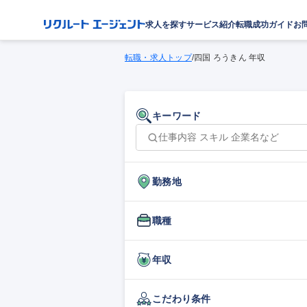
求人を探す
サービス紹介
転職成功ガイド
お
転職・求人トップ
/
四国 ろうきん 年収
キーワード
勤務地
職種
年収
こだわり条件