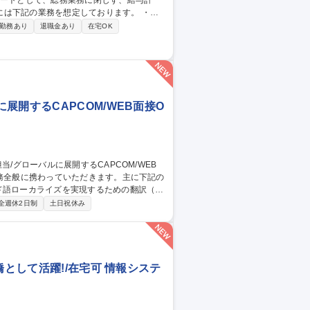
下記の業務を想定しております。 ・安
務関連業務 ※経営層や各部門と近い距離で
勤務あり
退職金あり
在宅OK
事エキスパー
開するCAPCOM/WEB面接O
業務） ■ポーランド語プロジェクトのマネジ
全週休2日制
土日祝休み
応の改善提案 ■海外版コンテンツに対する意
橋として活躍!/在宅可 情報システ