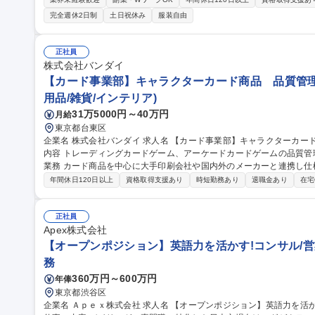
衝：外部監査法人や社内関係部門（監査部・財務統括部等）との調整・
完全週休2日制
土日祝休み
服装自由
し、ルールの周知や適用促進・指導を推進★グループ全体のITガバナ
境です。 募集職種 【東京】社内SE/三菱電機グループのIT全般統
正社員
株式会社バンダイ
【カード事業部】キャラクターカード商品 品質管理
用品/雑貨/インテリア)
31万5000円～40万円
月給
東京都台東区
企業名 株式会社バンダイ 求人名 【カード事業部】キャラクターカード商品 品質管理担当★シェア拡大中 仕事の
内容 トレーディングカードゲーム、アーケードカードゲームの品質管理を担当いた
業務 カード商品を中心に大手印刷会社や国内外のメーカーと連携し仕
向上、持続性向上に向けた各種取組み 募集職種 【カード事業部】キャラクターカード商品 品質管理担当★シェア
年間休日120日以上
資格取得支援あり
時短勤務あり
退職金あり
在宅
拡大中
正社員
Apex株式会社
【オープンポジション】英語力を活かす!コンサル/営
務
360万円～600万円
年俸
東京都渋谷区
企業名 Ａｐｅｘ株式会社 求人名 【オープンポジション】英語力を活かす！コンサル/営業事務/コーディネーター