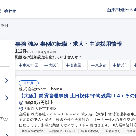
採用検討中の
問い合わせ
 事例
事務 強み 事例の転職・求人・中途採用情報
112
件
1
〜
100
件目を表示中
勤務地の追加設定を忘れていませんか？
東京23区
大阪市
名古屋市
東京都
横浜市
正社員
株式会社robot home
【大阪】賃貸管理事務 土日祝休/平均残業11.4h そ
30万円以上
月給
大阪府大阪市中央区
企業名 株式会社ｒｏｂｏｔ ｈｏｍｅ 求人名 【大阪】賃貸管理事務◆土日祝休／平均残業11.4h 仕事の内容 入居
ア
予定者の申込・契約手続きや仲介会社対応、オーナー様との条件交渉
任せします。多様な業務でゼネラリストを目指せます。 ■入居申込対応・契約手続き・書類作成送付 ■仲介会社へ
の電話対応・訪問による入居斡旋 ■入居募集サイトへの物件登録業務
業界未経験歓迎
年間休日120日以上
時短勤務あり
退職金あり
完全週