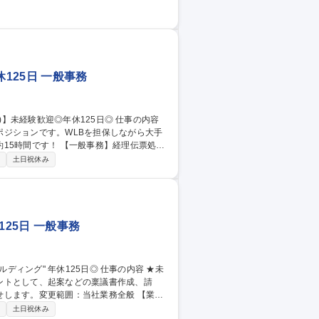
務作業やKPI管理 ★携帯の枠を超え、楽天
た提案を行います。事務処理能力や管理ス
125日 一般事務
ジションです。WLBを担保しながら大手
事務】経理伝票処理/
タ入力/資料作成/営業推進ツール作成 等
土日祝休み
やりがい】街づくりに関わること、地図に残
です。日々の暮らしのなかに、住友不動産社
【新宿/事務職(オープンポジション)】未経験歓迎◎年休125日◎
25日 一般事務
ントとして、起案などの稟議書作成、請
す。変更範囲：当社業務全般 【業務
土日祝休み