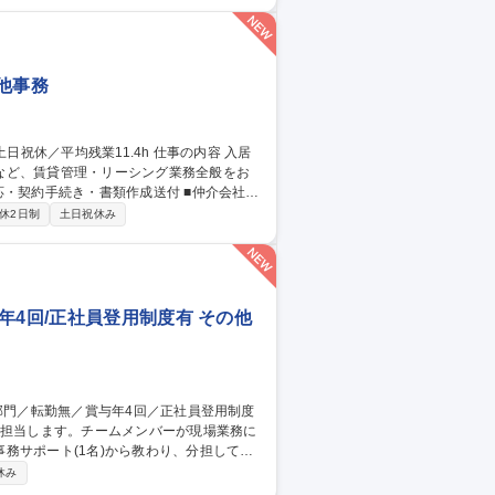
援制度が充実。丁寧なフォローで安心してス
日祝休／平均残業11.4h
の他事務
など、賃貸管理・リーシング業務全般をお
・反響取りまとめ ■家賃査定およびオーナー
休2日制
土日祝休み
援制度が充実。丁寧なフォローで安心してス
日祝休／平均残業11.4h
年4回/正社員登用制度有 その他
務サポート(1名)から教わり、分担してい
休み
プライヤーへの注文書の送付等 ■工事案件の