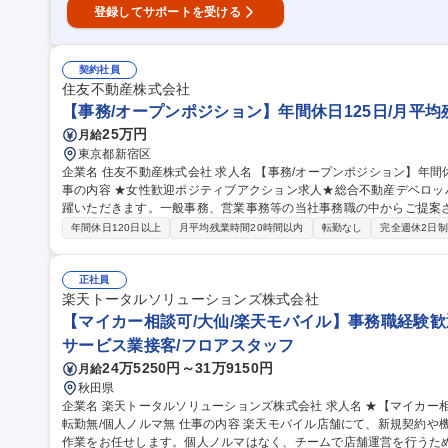
登録してサポートを受ける
契約社員
住友不動産株式会社
【事務/オープンポジション】年間休日125日/月平均残
25万円
月給
東京都新宿区
企業名 住友不動産株式会社 求人名 【事務/オープンポジション】年間休日125日/月平均残業時間15h/女性歓迎 仕
事の内容 ★女性歓迎ポジティブアクション求人★総合不動産デベロ
躍いただきます。一般事務、営業事務等の当社事務職の中からご提案
です。 【一般事務】経理伝票処理/データ入力/確認、電話対応、書類整理 等 【営業事務】電話対応/データ入力/資
年間休日120日以上
月平均残業時間20時間以内
転勤なし
完全週休2日制
料作成/営業推進ツール作成 等 【その他】会議議事録作成/備品発注・
くりに関わること、地図に残るようなインパクトのある お仕事がで
らしのなかに、住友不動産社で創られた建物はたくさんあります。 募集職種 【事務/オープンポジション】年間休
正社員
日125日/月平均残業時間15h/女性歓迎
楽天トータルソリューションズ株式会社
【マイカー相談可/大仙/楽天モバイル】事務職経験歓
サービス業接客/フロアスタッフ
24万5250円～31万9150円
月給
秋田県
企業名 楽天トータルソリューションズ株式会社 求人名 ★【マイカー相談可/大仙/楽天モバイル】事務職経験歓迎/
転勤無/個人ノルマ無 仕事の内容 楽天モバイル店舗にて、新規契約や機種変更の受付・提案、在庫管理や各種事務
作業をお任せします。個人ノルマはなく、チームで店舗運営を行うた