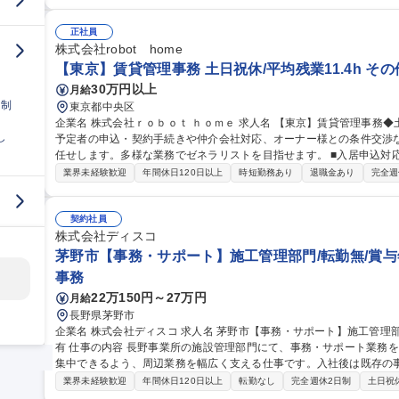
様への募集条件交渉 【サポート体制】座学・OJT研修や資格取得支
キルアップを目指せます。 募集職種 【大阪】賃貸管理事務◆土
正社員
株式会社robot home
【東京】賃貸管理事務 土日祝休/平均残業11.4h そ
30万円以上
月給
日制
東京都中央区
企業名 株式会社ｒｏｂｏｔ ｈｏｍｅ 求人名 【東京】賃貸管理事務◆土日祝休／平均残業11.4h 仕事の内容 入居
し
予定者の申込・契約手続きや仲介会社対応、オーナー様との条件交渉
任せします。多様な業務でゼネラリストを目指せます。 ■入居申込対応・契約手続き・書類作成送付 ■仲介会社へ
の電話対応・訪問による入居斡旋 ■入居募集サイトへの物件登録業務
業界未経験歓迎
年間休日120日以上
時短勤務あり
退職金あり
完全週
様への募集条件交渉 【サポート体制】座学・OJT研修や資格取得支
キルアップを目指せます。 募集職種 【東京】賃貸管理事務◆土
契約社員
株式会社ディスコ
茅野市【事務・サポート】施工管理部門/転勤無/賞与
事務
22万150円～27万円
月給
長野県茅野市
企業名 株式会社ディスコ 求人名 茅野市【事務・サポート】施工管理部門／転勤無／賞与年4回／正社員登用制度
有 仕事の内容 長野事業所の施設管理部門にて、事務・サポート業務を担当します。チームメンバーが現場業務に
集中できるよう、周辺業務を幅広く支える仕事です。入社後は既存の事
きます。 ■チーム運営サポート：チーム内の目標・タスクの進捗確認やリマインド、資料作成サポート ■請求書の
業界未経験歓迎
年間休日120日以上
転勤なし
完全週休2日制
土日祝
受付・支払い申請 ■発注・契約手続き：工事に必要な部材の発注、サ