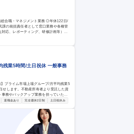
先対応、レポーティング、研修計画等）を
仕事を覚えてからのスタートですのでご安心
があります。 業務効率化・品質向上に向け
総合
残業5時間/土日祝休 一般事務
ト事務やバックアップ業務を担っていただ
退職金あり
完全週休2日制
土日祝休み
務一式 ■バックアップ業務：オフィス廻りの総
助等 募集職種 札幌【不動