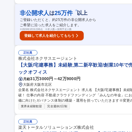
法人/警備担当などとのやり取り ■交通費精算/出張手配 など ※週に1回程度、本社(新宿)や港区周辺ビルへの外出
があります。 募集職種 【汐留/事務】高層ビル"東京汐留ビルディング
※
非公開求人
25
万件
は
以上
ご登録いただくと、約
25
万件の非公開求人から
ご希望に沿った求人をご紹介します。
※
2026年3月31日時点 ※求人数＝採用予定人数
登録して求人を紹介してもらう
正社員
株式会社ネクサスエージェント
【大阪/宅建事務】未経験,第二新卒歓迎/創業10年で売
ックオフィス
31万3000円～42万9000円
月給
大阪府大阪市北区
企業名 株式会社ネクサスエージェント 求人名 【大阪/宅建事務】未経験,第二新卒歓迎/創業10年で売上高200億突
破！ 仕事の内容 不動産クラウドファンディング「みんなの年金」におけるミドルバック業務全般、および上場準
備に向けたガバナンス体制の構築・運用を担っていただきます※変更の範囲:当社業務全
内容〉■金融機関に対してのローン審査対応 ■投資用不動産購入希望者
業界未経験歓迎
完全週休2日制
ローを行っていただきます。 ■司法書士に対しての登記対応 ■購入希
約の条件交渉のサポート。 ■売り手と買い手との間で契約条件について書類
【大阪/宅建事務】未経験,第二新卒歓迎/創業10年で売上高200億突破
正社員
楽天トータルソリューションズ株式会社