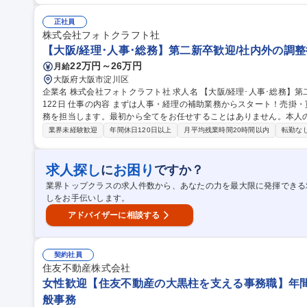
予算管理シートの入力・更新 ■サプライヤーとのメール・電話、社内
こなすだけでなく、新たな業務に挑戦することを歓迎する組織風土です。 募集職種 茅野市【事務・サポー
正社員
工管理部門／転勤無／賞与年4回／正社員登用制度有
株式会社フォトクラフト社
【大阪/経理･人事･総務】第二新卒歓迎/社内外の調整役
22万円～26万円
月給
大阪府大阪市淀川区
企業名 株式会社フォトクラフト社 求人名 【大阪/経理･人事･総務】第二新卒歓迎/社内外の調整役として活躍■年休
122日 仕事の内容 まずは人事・経理の補助業務からスタート！売掛・買掛管理や勤怠・保険手続き、付随する総
務を担当します。最初から全てをお任せすることはありません。本人
ップ可能です！ 【主な業務】売掛・買掛管理、勤怠・保険手続き、健康診断手配などの人事・経理補助および付
業界未経験歓迎
年間休日120日以上
月平均残業時間20時間以内
転勤な
随する総務（設備管理等）からスタート。一気に多くの業務をお任せ
希望・適性に応じて、購買交渉や採用面接、給与計算などへ段階的に
員が丁寧に業務をフォローするため、未経験からでも安心して実務スキルを身につけ
求人探し
お困り
に
ですか？
経理･人事･総務】第二新卒歓迎/社内外の調整役として活躍■年休122
業界トップクラスの求人件数から、あなたの力を最大限に発揮できる
しをお手伝いします。
アドバイザーに相談する
契約社員
住友不動産株式会社
女性歓迎【住友不動産の大黒柱を支える事務職】年間休日
般事務