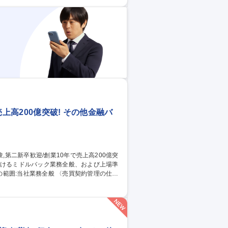
" 年休125日◎
上高200億突破! その他金融バ
般 〈売買契約管理の仕事
(主に経営者、医師)に対して、購入のフォ
望者に対して重要事項説明書の説明 ■売買契
を作成・契約を行います。 募集職種
！