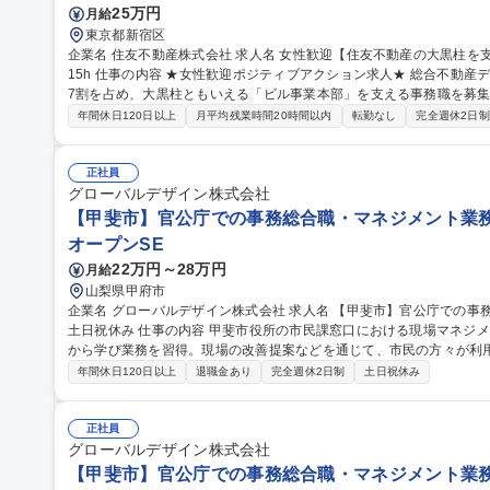
25万円
月給
東京都新宿区
企業名 住友不動産株式会社 求人名 女性歓迎【住友不動産の大黒柱を支える事務職】年間休日125日/平均残業時間
15h 仕事の内容 ★女性歓迎ポジティブアクション求人★ 総合不動産デベロッパーである住友不動産の営業利益の
7割を占め、大黒柱ともいえる「ビル事業本部」を支える事務職を募集いたします。 【詳細】
適性に応じてポジションをご提案します ■ラ・トゥールをはじめとし
年間休日120日以上
月平均残業時間20時間以内
転勤なし
完全週休2日制
請求書処理など） ■テナント工事の事務（請負工事の事務、支払請求
（駐車場契約など） 募集職種 女性歓迎【住友不動産の大黒柱
正社員
グローバルデザイン株式会社
【甲斐市】官公庁での事務総合職・マネジメント業務 年
オープンSE
22万円～28万円
月給
山梨県甲府市
企業名 グローバルデザイン株式会社 求人名 【甲斐市】官公庁での事務総合職・マネジメント業務 ◎年休122日/
土日祝休み 仕事の内容 甲斐市役所の市民課窓口における現場マネジメントをお任せします。まずはスタッフ業務
から学び業務を習得。現場の改善提案などを通じて、市民の方々が利用
窓口業務、各種管理者業務（マニュアル作成・資料作成・レポーティ
年間休日120日以上
退職金あり
完全週休2日制
土日祝休み
フト調整・研修計画策定 ・行政担当者との打ち合わせ、課題解決に向
ため行政知識がなくても安心。店舗や現場で培った対人スキルをフルに活かせます。 募集職
での事務総合職・マネジメント業務 ◎年休122日/土日祝休み
正社員
グローバルデザイン株式会社
【甲斐市】官公庁での事務総合職・マネジメント業務 年