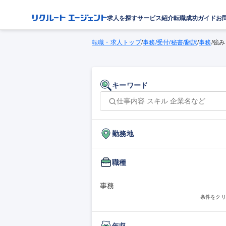
求人を探す
サービス紹介
転職成功ガイド
お
転職・求人トップ
/
事務/受付/秘書/翻訳
/
事務
/
強み
キーワード
勤務地
職種
事務
条件をクリ
年収