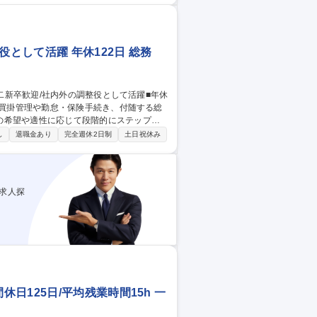
の他部署との連絡・調整 ■単純な事務作業を
ト】施
として活躍 年休122日 総務
の希望や適性に応じて段階的にステップア
し
退職金あり
完全週休2日制
土日祝休み
するのではなく、業務の習得度やご本人の
幅を広げていきます。 【職場環境】先輩社
られます。 募集職種 【大阪/
日
求人探
125日/平均残業時間15h 一