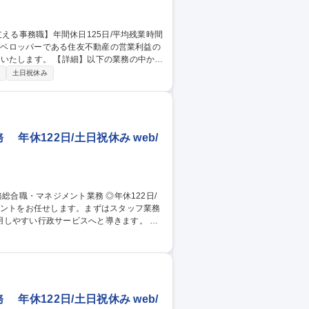
以下の業務の中から
た賃貸事業における事務（契約、社内申請、
土日祝休み
書の処理など） ■ビル企画管理における事務
を支える事務職】年間休日125日/平均残業時間15h
休122日/土日祝休み web/
しやすい行政サービスへと導きます。 ・
ング） ・パートスタッフの管理・指導・シ
けた提案 まずは現場実務からスタートする
種 【甲斐市】官公庁
休122日/土日祝休み web/