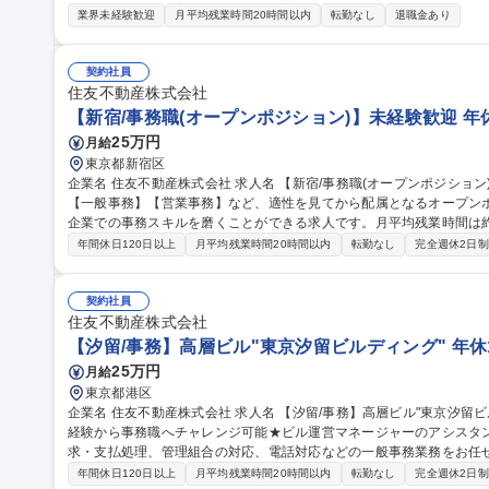
ート力が活かせます。 ■新規契約・機種変更の登録業務や各種プランのご提案 ■お客様からの問い合わせ・電話対
業界未経験歓迎
月平均残業時間20時間以内
転勤なし
退職金あり
応、各種会議への参加 ■店舗内の在庫管理、売上データの入力、各種事
グループの多様なサービスの総合窓口としてお客様のニーズに合わせ
キルが活きる環境です。秋田県内での勤務のため転勤はありません。 募集職種 ★【マイカー相談可/大仙/楽天モ
契約社員
バイル】事務職経験歓迎/転勤無/個人ノルマ無
住友不動産株式会社
【新宿/事務職(オープンポジション)】未経験歓迎 年休
25万円
月給
東京都新宿区
企業名 住友不動産株式会社 求人名 【新宿/事務職(オープンポジション)】未経験歓迎◎年休125日◎ 仕事の内容
【一般事務】【営業事務】など、適性を見てから配属となるオープンポ
企業での事務スキルを磨くことができる求人です。月平均残業時間は約15時間です！ 【一般
データ入力/確認、電話対応、書類整理 等 【営業事務】電話対応/デー
年間休日120日以上
月平均残業時間20時間以内
転勤なし
完全週休2日制
【その他】会議議事録作成/備品発注・管理/スケジュール管理 等 【
るようなインパクトのある お仕事ができることが大きな魅力の一つ
で創られた建物はたくさんあります。 募集職種 
契約社員
住友不動産株式会社
【汐留/事務】高層ビル"東京汐留ビルディング" 年休1
25万円
月給
東京都港区
企業名 住友不動産株式会社 求人名 【汐留/事務】高層ビル"東京汐留ビルディング" 年休125日◎ 仕事の内容 ★未
経験から事務職へチャレンジ可能★ビル運営マネージャーのアシスタ
求・支払処理、管理組合の対応、電話対応などの一般事務業務をお任せしま
詳細】■社内外の電話/メール/来客対応 ■起案文書の作成（Excel/Wordの使用） ■請求書/伝票処理 ■管理組合/入居
年間休日120日以上
月平均残業時間20時間以内
転勤なし
完全週休2日制