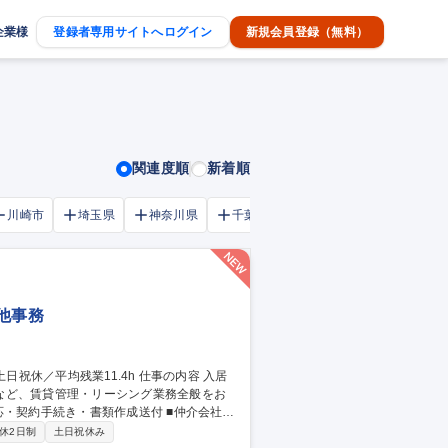
企業様
登録者専用サイトへログイン
新規会員登録（無料）
関連度順
新着順
川崎市
埼玉県
神奈川県
千葉市
大阪府
千葉県
の他事務
など、賃貸管理・リーシング業務全般をお
・反響取りまとめ ■家賃査定およびオーナー
休2日制
土日祝休み