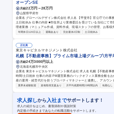
オープンSE
22万円～28万円
月給
山梨県甲府市
企業名 グローバルデザイン株式会社 求人名 【甲斐市】官公庁での事務総合職・マネジメント業務 ◎年休122日/
土日祝休み 仕事の内容 ■市役所より業務委託を受けている当社にて市民課の統括責任者として窓口業務や各種管
理者業務（マニュアル作成、資料作成、現場スタッフの管理、お客様
お任せします。 ■市役所より事務業務を受託し役所にて勤務します。 実務はパート等他スタッフが行い、今回
年間休日120日以上
退職金あり
完全週休2日制
土日祝休み
は、管理者を募集いたします。 ※まずは一スタッフとしてお任せ。
下さい。 【やりがい】 ■委託業者としての立場だからこそできる仕事
た課題点や問題点へのアプローチを通して、自治体業務を支援します。 募集職種 【甲斐市】官公庁での事務
正社員
職・マネジメント業務 ◎年休122日/土日祝休み
東京キャピタルマネジメント株式会社
札幌【不動産事務】プライム市場上場グループ/月平均
24万3000円以上
月給
北海道札幌市中央区
企業名 東京キャピタルマネジメント株式会社 求人名 札幌【不動産事務】プライム市場上場グループ/月平均残業5
時間/土日祝休 仕事の内容 PM運営業務のバックオフィス業務全般をお任せします。不動産所有者より受託した資
産の運用・経営代行を担うプロパティマネジャーと連携し、アカウン
きます。 【具体的には】 ■アカウント事務：担当物件のテナント宛請求書作成/入金確認/支払手続(インターネッ
業界未経験歓迎
資格取得支援あり
月平均残業時間20時間以内
転勤なし
ト)/銀行記帳/収支報告書(月次レポート)作成/各種契約管理その他庶
務庶務、プロパティマネジャーの行動予定管理/進捗管理および助言、契約書類の作成補
産事務】プライム市場上場グループ/月平均残業5時間/土日祝休
求人探し
入社まで
から
サポートします！
求人の紹介をはじめ、書類添削や面談対策
内定後の手続きまであなたの転職活動をサポートします。