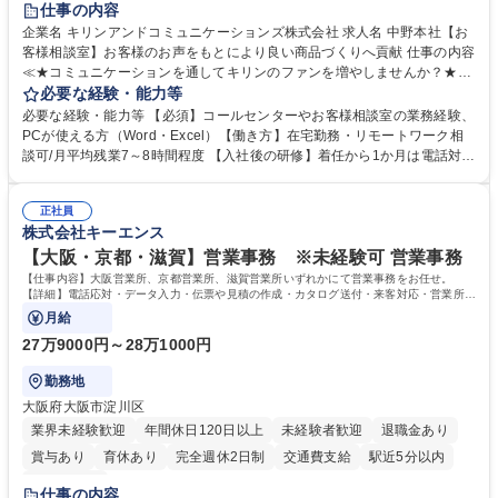
仕事の内容
企業名 キリンアンドコミュニケーションズ株式会社 求人名 中野本社【お
客様相談室】お客様のお声をもとにより良い商品づくりへ貢献 仕事の内容
≪★コミュニケーションを通してキリンのファンを増やしませんか？★≫
お客様のお声をより良い商品づくりに活かしていく上で、窓口となるお客
必要な経験・能力等
様相談室でのお仕事です。 日々お客様からいただくキリングループへのご
必要な経験・能力等 【必須】コールセンターやお客様相談室の業務経験、
意見を、企業活動に活かしています。お客様からの声に迅速かつ誠意をも
PCが使える方（Word・Excel）【働き方】在宅勤務・リモートワーク相
って対応、情報提供するとともにグループ内活動に反映しています。 【具
談可/月平均残業7～8時間程度 【入社後の研修】着任から1か月は電話対応
体的には】電話応対、メール、お手紙対応、ご指摘品調査報告書作成、有
のOJTを中心に実施し、電話対応に慣れた段階でメール・手紙のOJTを実
人チャットボット対応など。 【1日の対応件数】■電話：月間一人当たり
施する予定です。独り立ち以降もしっかりフォローする体制を整えていま
平均100件前後■メール・手紙：同上40件前後 募集職種 中野本社【お客様
正社員
すのでご安心ください。 【当社について】キリングループの広報機能を担
株式会社キーエンス
相談室】お客様のお声をもとにより良い商品づくりへ貢献
う会社として、お客様との出会いを大切にし、磨き上げたホスピタリティ
を込めてコミュニケーションをとりながら広報関連業務を行っておりま
【大阪・京都・滋賀】営業事務 ※未経験可 営業事務
す。 学歴・資格 学歴：大学院 大学 高専 短大 専修学校 高校 語学力： 資
【仕事内容】大阪営業所、京都営業所、滋賀営業所いずれかにて営業事務をお任せ。
格：
【詳細】電話応対・データ入力・伝票や見積の作成・カタログ送付・来客対応・営業所内
で発生する事務業務や業務改善をお任せ。
月給
27万9000円～28万1000円
勤務地
大阪府大阪市淀川区
業界未経験歓迎
年間休日120日以上
未経験者歓迎
退職金あり
賞与あり
育休あり
完全週休2日制
交通費支給
駅近5分以内
土日祝休み
仕事の内容