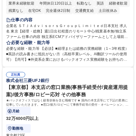
業界未経験歓迎
年間休日120日以上
転勤なし
英語
経験者歓迎
残業なし
在宅OK
完全週休2日制
交通費支給
土日祝休み
仕事の内容
企業名 ＳＴＪＡｄｖｉｓｏｒｓＧｒｏｕｐＬｉｍｉｔｅｄ日本支社 求人
名 東京【経理・総務】週1日出社程度のリモート中心/残業基本無/独立系
ファーム 仕事の内容 独立系ECMアドバイザリーファームとして上場前後
の資本市場戦略を設計する当社にて経理・総務をお任せします。基礎的な
必要な経験・能力等
バックオフィス業務からスタートし組織を支える専任担当として広く活躍
必要な経験・能力等 【必須】■経理または総務の実務経験（1～3年程度）
できる環境です。 ■日常経理、月次および年次決算サポート業務 ■本国
■英語の読み書きに抵抗がない方（高校卒業レベル。AI翻訳ツールの使用
（グローバル）との英文メール対応（AI翻訳ツール等を使用しての対応で
可）【尚可】■外資系企業におけるバックオフィス実務経験をお持ちの方
問題ございません） ■オフィス環境整備、郵便物の発送・受取等の総務業
【必須・尚可要件】簿記などの特別な資格や、TOEIC等のスコアは求めて
務全般 ■その他バックオフィス関連サポート ※ご経験に合わせて無理なく
おりません。日々の事務処理を丁寧かつ正確に行える方を歓迎します。
業務をお任せします。残業も基本的には発生せず、ご自身のペースで業務
正社員
【働き方について】現在は週4日程度の在宅勤務を実施しており、ワーク
株式会社三菱UFJ銀行
を進めやすく定着率の高い環境です。 募集職種 東京【経理・総務】週1日
ライフバランスを重視する方に最適な環境です（フルリモートも面接で相
出社程度のリモート中心/残業基本無/独立系ファーム
談可）。【求める人物像】幅広いバックオフィス業務に柔軟に対応でき、
【東京都】本支店の窓口業務(事務手続受付/資産運用提
社内外と円滑にコミュニケーションを取りながら業務を推進できる方 学
案)/後方事務/ロビー応対 その他事務
歴・資格 学歴：大学院 大学 高専 短大 専修学校 高校 語学力： 資格：
★バックオフィスではなく顧客折衝を含む職種です★ 国内の本支店等にて下記の業務に
従事していただきます。 ■窓口/後方/ロビーにて事務手続等の受付・オペレーション、お
客様対応
月給
32万4000円以上
勤務地
東京都23区