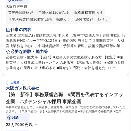
大阪府豊中市
業界未経験歓迎
年間休日120日以上
資格取得支援あり
月平均残業時間20時間以内
転勤なし
経験者歓迎
駅ナカ
退職金あり
完全週休2日制
交通費支給
駅近5分以内
仕事の内容
土日祝休み
服装自由
昼食補助あり
食事補助あり
企業名 北大阪急行電鉄株式会社 求人名 【豊中市/総務人事】経験者歓迎！/
阪急阪神HDグループ/年休124日 仕事の内容 当社にて採用関係業務、人材
育成業務を中心に、中期経営計画・予算等の管理、設備投資計画等の策
定、さらに社内の重要会議の運営等、経営の根幹となる幅広い総務人事業
必要な経験・能力等
務全般を担当していただきます。 【主な業務内容】 ■採用関係業務および
必要な経験・能力等 【必須】■総務人事の実務経験がある方 【歓迎】■採
人材育成(社員研修)業務の推進 ■中期経営計画および予算等の管理 ■設備
用業務、人材育成に携わったことのある方 【求める人物像】 ■探求心を持
投資計画等の策定 ■社内の重要会議の運営 ■その他総務人事業務全般 【入
ち前向きに業務に取り組める方 ■臆せずに部門・会社を超えたコミュニケ
社後】入社後は採用や育成をメインに担当し将来的には経営根幹に関わる
ーションの取れる方 ■自分で考えて行動のできる方 ■第二の創業期を迎え
総務人事業務全般へ幅広く従事していただきます。 募集職種 【豊中市/総
る当社で組織の次代を担うネクスト人材として長期的に成長したい方 ■周
務人事】経験者歓迎！/阪急阪神HDグループ/年休124日
正社員
囲のメンバーと協調しつつ主体性を持って能動的に業務を推進できる方 学
大阪ガス株式会社
歴・資格 学歴：大学院 大学 高専 短大 専修学校 高校 語学力： 資格：
【第二新卒】事務系総合職 #関西を代表するインフラ
企業 #ポテンシャル採用 事業企画
事務系総合職として、人事総務、資源海外、事業企画、営業などの業務に従事していただ
きます。 【業務内容の一例】■所属事業部の勤労業務 ■海外に関係する各種業務 ■営業部
門の企画スタッフ、ルート営業
月給
22万7000円以上