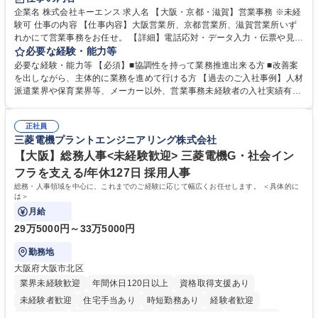
企業名 株式会社キーエンス 求人名 【大阪・京都・滋賀】営業事務 ※未経
験可 仕事の内容 【仕事内容】大阪営業所、京都営業所、滋賀営業所いず
れかにて営業事務をお任せ。 【詳細】電話応対・データ入力・伝票や見積
の作成・カタログ送付・来客対応・営業所内で発生する事務業務や業務改
必要な経験・能力等
善をお任せ。 【教育制度】ご入社後、育成担当とペアになりながらOJTに
必要な経験・能力等 【必須】■協調性を持って業務推進出来る方 ■改善案
て業務を覚えていただくことが可能です。業務システムがきちんと構築さ
を出しながら、主体的に業務を進めて行ける方 【過去のご入社事例】人材
れているため、スムーズに仕事に慣れることができる環境です。また、
派遣業界や保育業界等、メーカー以外、営業事務未経験者の入社実績有
「チームで成果を出す文化」があり、良いやり方を積極的に共有しながら
【当社の事務職について】単なる事務ではなく主体性を発揮したサポート
常に改善を目指す風土のため、安心して業務に取り組んでいただけます。
により、キーエンスの付加価値向上に貢献します。ベースの定型業務に加
募集職種 【大阪・京都・滋賀】営業事務 ※未経験可
正社員
えて、お客様や社員の状況に合わせ、能動的なサポート、改善の動きも期
三菱電機プラントエンジニアリング株式会社
待され。組織を支えるスペシャリストとして、チームに貢献し、結果的に
社員から頼られる存在になることができます。平均19:30の退勤以降の業
【大阪】総務人事<未経験歓迎> 三菱電機G・社会イン
務の持ち帰りも禁止されており、メリハリのある働き方となります。 学
フラを支える/年休127日 採用人事
歴・資格 学歴：大学院 大学 高専 短大 語学力： 資格：
総務・人事領域を中心に、これまでのご経験に応じて幅広くお任せします。 ＜具体的に
は＞
月給
29万5000円～33万5000円
勤務地
大阪府大阪市北区
業界未経験歓迎
年間休日120日以上
資格取得支援あり
未経験者歓迎
住宅手当あり
時短勤務あり
経験者歓迎
退職金あり
在宅OK
賞与あり
完全週休2日制
交通費支給