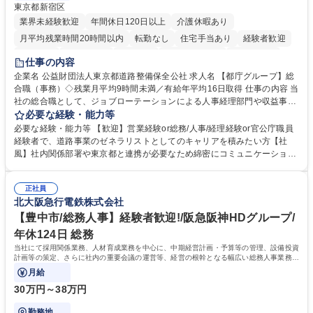
東京都新宿区
業界未経験歓迎
年間休日120日以上
介護休暇あり
月平均残業時間20時間以内
転勤なし
住宅手当あり
経験者歓迎
研修あり
退職金あり
賞与あり
完全週休2日制
交通費支給
仕事の内容
駅近5分以内
資格取得手当あり
食事補助あり
企業名 公益財団法人東京都道路整備保全公社 求人名 【都庁グループ】総
合職（事務）◇残業月平均9時間未満／有給年平均16日取得 仕事の内容 当
社の総合職として、ジョブローテーションによる人事経理部門や収益事業
等のフロント部門の部署等幅広い部署での業務をお任せいたします。研修
必要な経験・能力等
制度やキャリア支援が充実しております！ ※下記業務詳細 【業務詳細】■
必要な経験・能力等 【歓迎】営業経験or総務/人事/経理経験or官公庁職員
管理部門：広報、人事、経理など当公社の運営に係る管理業務 ■収益部
経験者で、道路事業のゼネラリストとしてのキャリアを積みたい方【社
門：駐車場の新規開拓、管理運営、新宿駅西口広場の「イベントコーナ
風】社内関係部署や東京都と連携が必要なため綿密にコミュニケーション
ー」などの管理運営 ■道路部門：整備の急がれる骨格幹線道路や木造住宅
を図っています。 【業務の魅力】■幅広く携われる：総合職（事務）で
密集地域の特定整備路線の用地取得、道路に関する普及啓発事業、都内の
は、駐車場の管理運営や道路用地の取得、公益財団法人の中枢を担う管理
道路施設や道路工事現場の見学ツアー事業 ※入社後は上記いずれかの部門
正社員
部門など多岐に渡る業務を経験できます。 ■様々なプロジェクト：駐車場
北大阪急行電鉄株式会社
へ配属。※業務内容変更の範囲：会社の定める業務 募集職種 【都庁グル
事業の他、新宿駅西口広場内に設置された照明を兼ねた広告「ブライトサ
ープ】総合職（事務）◇残業月平均9時間未満／有給年平均16日取得
イン」の管理運営を行うなど、事業収益を生み出す活動を積極的に行って
【豊中市/総務人事】経験者歓迎!/阪急阪神HDグループ/
います。 学歴・資格 学歴：大学院 大学 高専 短大 専修学校 高校 語学力：
年休124日 総務
資格：
当社にて採用関係業務、人材育成業務を中心に、中期経営計画・予算等の管理、設備投資
計画等の策定、さらに社内の重要会議の運営等、経営の根幹となる幅広い総務人事業務全
般を担当していただきます。
月給
30万円～38万円
勤務地