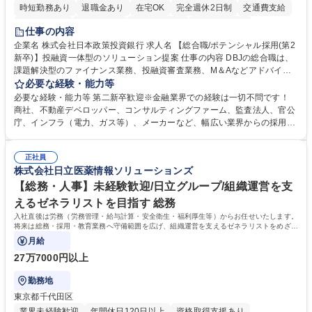
時短勤務あり
退職金あり
在宅OK
完全週休2日制
交通費支給
駅近5分以内
土日祝休み
第二新卒歓迎
寮・社宅あり
仕事の内容
食事補助あり
託児所あり
企業名 株式会社日本政策投資銀行 求人名 【総合職/ポテンシャル採用(第2
新卒)】投融資一体型のソリューション提案 仕事の内容 DBJの総合職は、
課題解決型のファイナンス業務、投融資審査業務、M＆Aなどアドバイザ
リー業務、地域戦略企画業務など、多様な業務に精通し、複数の専門性を
必要な経験・能力等
掛け合わせて広く社会に貢献していく職種です。 入社後は、横断的なロー
必要な経験・能力等 第二新卒歓迎※金融業界での経験は一切不問です！
テーションを経て適性や専門性に応じたキャリアを形成していただきま
商社、不動産デベロッパー、コンサルティングファーム、監査法人、官公
す。総合職として入社いただき、下記いずれかの部門でご活躍いただきま
庁、インフラ（電力、ガス等）、メーカーなど、幅広い業界からの採用実
す。※未経験の方に関しては、入行後3ヶ月間の金融の実務を学んでいた
績があります。 ＜求める人物像＞DBJでは、強い社会的使命感をもち、今
だく研修を準備しております。 ・法人RM業務・金融機能業務・コーポレ
後の日本のあり方を俯瞰する総合性と、金融分野のフロンティアを切り拓
ート・ナレッジ業務 ※それぞれの業務内容に関しては、別途その他労働条
正社員
く高い志を併せもった人材を求めています。ポテンシャル採用（第2新
株式会社日立医薬情報ソリューションズ
件備考欄に記載 募集職種 【総合職/ポテンシャル採用(第2新卒)】投融資一
卒）では、金融業界での経験や知識を問いません。新たな時代を見据え
体型のソリューション提案
て、複雑化する社会課題の解決に向けて先鞭をつける役割を担いたい、と
【総務・人事】未経験歓迎/日立グループ/組織運営を支
いう気概をお持ちの方を心待ちにしています。 学歴・資格 学歴：大学院
えるゼネラリストを目指す 総務
大学 語学力： 資格：
入社直後は労務（労務管理・給与計算・安全衛生・福利厚生等）からお任せいたします。
将来は総務・採用・教育業務へ守備範囲を広げ、組織運営を支えるゼネラリストをめざせ
ます。
月給
27万7000円以上
勤務地
東京都千代田区
業界未経験歓迎
年間休日120日以上
資格取得支援あり