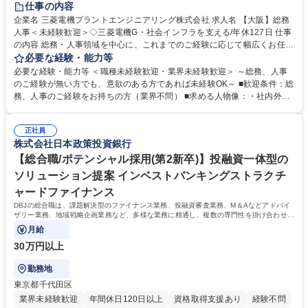
仕事の内容
駅近5分以内
土日祝休み
服装自由
寮・社宅あり
食事補助あり
企業名 三菱電機プラントエンジニアリング株式会社 求人名 【大阪】総務
人事＜未経験歓迎＞◇三菱電機G・社会インフラを支える/年休127日 仕事
の内容 総務・人事領域を中心に、これまでのご経験に応じて幅広くお任せ
します。 ＜具体的には＞ ・総務/人事労務（給与・社保・勤怠管理など）
必要な経験・能力等
・採用・教育研修 ・福利厚生運用 など ※基本的には事務所勤務ですが、
必要な経験・能力等 ＜職種未経験歓迎・業界未経験歓迎＞ ～総務、人事
採用や教育等の業務内容により、関西圏以外への日帰り・宿泊を伴う国内
のご経験が無い方でも、意欲のある方であれば未経験OK～ ■歓迎条件：総
出張もございます。 ※担当業務を持ちつつ、お互いに助け合いながら、総
務、人事のご経験をお持ちの方（業界不問） ■求める人物像：・社内外の
務部という組織として協力しながら進める体制です。 募集職種 【大阪】
関係各部門との調整を率先して行い、業務を円滑に遂行できる協調性やコ
総務人事＜未経験歓迎＞◇三菱電機G・社会インフラを支える/年休127日
ミュニケーション能力を持っている方 ・人事総務領域に興味がありゼネラ
正社員
リスト志向をお持ちの方 学歴・資格 学歴：大学院 大学 語学力： 資格：
株式会社日本政策投資銀行
【総合職/ポテンシャル採用(第2新卒)】投融資一体型の
ソリューション提案 インベストバンキングストラクチ
ャードファイナンス
DBJの総合職は、課題解決型のファイナンス業務、投融資審査業務、M＆Aなどアドバイ
ザリー業務、地域戦略企画業務など、多様な業務に精通し、複数の専門性を掛け合わせて
広く社会に貢献していく職種です。
月給
30万円以上
勤務地
東京都千代田区
業界未経験歓迎
年間休日120日以上
資格取得支援あり
経験不問