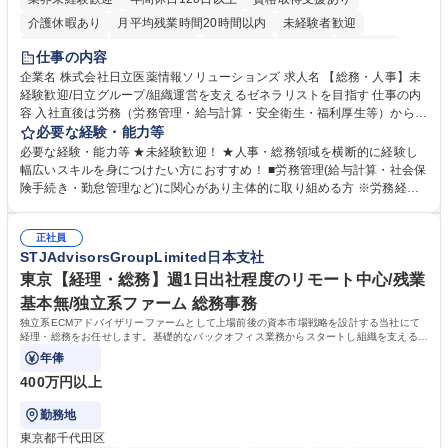
介護休暇あり
月平均残業時間20時間以内
未経験者歓迎
住宅手当あり
時短勤務あり
退職金あり
在宅OK
賞与あり
仕事の内容
育休あり
完全週休2日制
交通費支給
土日祝休み
寮・社宅あり
企業名 株式会社日立医薬情報ソリューションズ 求人名 【総務・人事】未
経験歓迎/日立グループ/組織運営を支えるゼネラリストを目指す 仕事の内
容 入社直後は労務（労務管理・給与計算・安全衛生・福利厚生等）からお
任せいたします。将来は総務・採用・教育業務へ守備範囲を広げ、組織運
必要な経験・能力等
営を支えるゼネラリストをめざせます。 ・初期業務：労働時間管理、給与
必要な経験・能力等 ★未経験歓迎！ ★人事・総務領域を横断的に経験し
計算、社会保険対応、福利厚生管理、安全衛生、健康経営推進等をお任せ
幅広いスキルを身につけたい方におすすめ！ ■労務管理(給与計算・社会保
します。ご経験に応じて、休職者管理など、幅広く経験を積んでいただき
険手続き・勤怠管理など)に関心があり主体的に取り組める方 ※労務経験
ます。 ・将来的な広がり：総務・採用・教育・税務対応・経営企画等。
者は早期にご活躍いただけます。 ■チームで仕事を推進できる方■将来は
★メンバーがマンツーマンで丁寧に教えるため、ご経験が浅くても安心！
マネジメント職として活躍したい 【尚可】■人事、労務、採用、教育業務
幅広く経験を積みたい意欲がある方に最適な環境です。 募集職種 【総
正社員
のご経験 ■労務管理（給与計算・社会保険手続き・勤怠管理など）の経験
STJAdvisorsGroupLimited日本支社
務・人事】未経験歓迎/日立グループ/組織運営を支えるゼネラリストを目
■衛生管理者の資格をお持ちの方 学歴・資格 学歴：大学院 大学 高専 短大
指す
専修学校 高校 語学力： 資格：
東京【経理・総務】週1日出社程度のリモート中心/残業
基本無/独立系ファーム 総務事務
独立系ECMアドバイザリーファームとして上場前後の資本市場戦略を設計する当社にて
経理・総務をお任せします。基礎的なバックオフィス業務からスタートし組織を支える専
任担当として広く活躍できる環境です。
年俸
400万円以上
勤務地
東京都千代田区