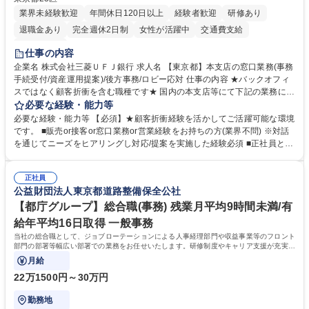
業界未経験歓迎
年間休日120日以上
経験者歓迎
研修あり
退職金あり
完全週休2日制
女性が活躍中
交通費支給
土日祝休み
仕事の内容
企業名 株式会社三菱ＵＦＪ銀行 求人名 【東京都】本支店の窓口業務(事務
手続受付/資産運用提案)/後方事務/ロビー応対 仕事の内容 ★バックオフィ
スではなく顧客折衝を含む職種です★ 国内の本支店等にて下記の業務に従
事していただきます。 ■窓口/後方/ロビーにて事務手続等の受付・オペレ
必要な経験・能力等
ーション、お客様対応 ■窓口にて、ご来店された個人のお客様に対して金
必要な経験・能力等 【必須】★顧客折衝経験を活かしてご活躍可能な環境
融商品のご提案 ■効率的な事務運用の検討・構築等 ≪業務紹介：ご応募前
です。 ■販売or接客or窓口業務or営業経験をお持ちの方(業界不問) ※対話
に必ずご覧ください≫ ※記事 https://www.mysite.bk.mufg.jp/career/circle/
を通じてニーズをヒアリングし対応/提案を実施した経験必須 ■正社員とし
article17/ ※動画 https://youtu.be/H-S7HaJqqbg 募集職種 【東京都】本支
ての就業経験1年以上 【歓迎】■金融業界での就業経験■銀行での預金為替
店の窓口業務(事務手続受付/資産運用提案)/後方事務/ロビー応対
事務経験 ■金融商品の提案・販売経験 ≪魅力≫研修やOJT環境が整ってい
正社員
るので安心して入行いただけます。 幅広いキャリアの選択肢があり、公募
公益財団法人東京都道路整備保全公社
や社内副業等を活用し、 一人ひとりが挑戦できるカルチャーが浸透してい
ます。 学歴・資格 学歴：大学院 大学 高専 短大 専修学校 高校 語学力：
【都庁グループ】総合職(事務) 残業月平均9時間未満/有
資格：
給年平均16日取得 一般事務
当社の総合職として、ジョブローテーションによる人事経理部門や収益事業等のフロント
部門の部署等幅広い部署での業務をお任せいたします。研修制度やキャリア支援が充実し
ております！ ※下記業務詳細
月給
22万1500円～30万円
勤務地