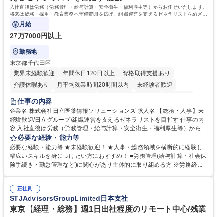
入社直後は労務（労務管理・給与計算・安全衛生・福利厚生等）からお任せいたします。
将来は総務・採用・教育業務へ守備範囲を広げ、組織運営を支えるゼネラリストをめざせ
ます。
月給
27万7000円以上
勤務地
東京都千代田区
業界未経験歓迎
年間休日120日以上
資格取得支援あり
介護休暇あり
月平均残業時間20時間以内
未経験者歓迎
住宅手当あり
時短勤務あり
退職金あり
在宅OK
賞与あり
仕事の内容
育休あり
完全週休2日制
交通費支給
土日祝休み
寮・社宅あり
企業名 株式会社日立医薬情報ソリューションズ 求人名 【総務・人事】未
経験歓迎/日立グループ/組織運営を支えるゼネラリストを目指す 仕事の内
容 入社直後は労務（労務管理・給与計算・安全衛生・福利厚生等）からお
任せいたします。将来は総務・採用・教育業務へ守備範囲を広げ、組織運
必要な経験・能力等
営を支えるゼネラリストをめざせます。 ・初期業務：労働時間管理、給与
必要な経験・能力等 ★未経験歓迎！ ★人事・総務領域を横断的に経験し
計算、社会保険対応、福利厚生管理、安全衛生、健康経営推進等をお任せ
幅広いスキルを身につけたい方におすすめ！ ■労務管理(給与計算・社会保
します。ご経験に応じて、休職者管理など、幅広く経験を積んでいただき
険手続き・勤怠管理など)に関心があり主体的に取り組める方 ※労務経験
ます。 ・将来的な広がり：総務・採用・教育・税務対応・経営企画等。
者は早期にご活躍いただけます。 ■チームで仕事を推進できる方■将来は
★メンバーがマンツーマンで丁寧に教えるため、ご経験が浅くても安心！
マネジメント職として活躍したい 【尚可】■人事、労務、採用、教育業務
幅広く経験を積みたい意欲がある方に最適な環境です。 募集職種 【総
正社員
のご経験 ■労務管理（給与計算・社会保険手続き・勤怠管理など）の経験
STJAdvisorsGroupLimited日本支社
務・人事】未経験歓迎/日立グループ/組織運営を支えるゼネラリストを目
■衛生管理者の資格をお持ちの方 学歴・資格 学歴：大学院 大学 高専 短大
指す
専修学校 高校 語学力： 資格：
東京【経理・総務】週1日出社程度のリモート中心/残業