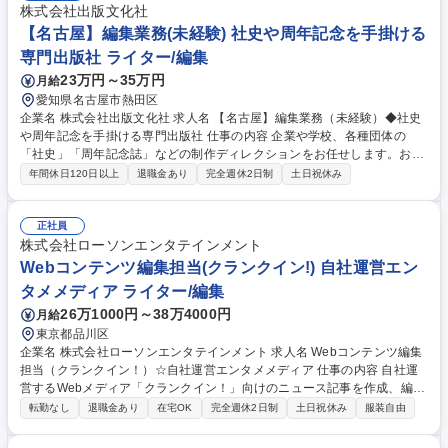
株式会社出版文化社
【名古屋】編集業務(未経験) 社史や周年記念を手掛ける
専門出版社 ライター/編集
23万円～35万円
月給
愛知県名古屋市熱田区
企業名 株式会社出版文化社 求人名 【名古屋】編集業務（未経験）◆社史
や周年記念を手掛ける専門出版社 仕事の内容 企業や学校、各種団体の
「社史」「周年記念誌」などの制作ディレクションをお任せします。お客
様の歴史や想いを、打ち合わせや取材を重ねながら書籍・WEB・映像・マ
年間休日120日以上
退職金あり
完全週休2日制
土日祝休み
ンガなどの多様なメディアで形にしていきます。 制作期間は1年から2年
以上に及び、お客様と伴走しながら一つのプロジェクトを完成まで導いて
いきます。 ■具体的な業務内容 ・お客様との打ち合わせ・取材・制作スケ
正社員
ジュールの管理 ・外部ライター、デザイナー、カメラマン等の手配・調整
株式会社ローソンエンタテインメント
・原稿整理、校正など編集業務・制作物の品質管理 など 募集職種 【名古
Webコンテンツ編集担当(クランクイン!) 自社運営エン
屋】編集業務（未経験）◆社史や周年記念を手掛ける専門出版社
タメメディア ライター/編集
26万1000円～38万4000円
月給
東京都品川区
企業名 株式会社ローソンエンタテインメント 求人名 Webコンテンツ編集
担当（クランクイン！）☆自社運営エンタメメディア 仕事の内容 自社運
営するWebメディア「クランクイン！」向けのニュース記事を作成、編集
していただく方を募集。（姉妹サイト「クランクイン！トレンド」の業務
転勤なし
退職金あり
在宅OK
完全週休2日制
土日祝休み
服装自由
を、一部お願いする場合もございます。）クランクイン！は “エンタメの
「今」がわかる”をコンセプトに、映画・ドラマ・アニメ・演劇・音楽な