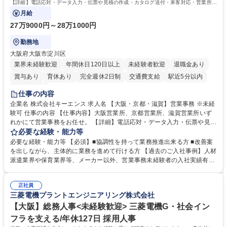
格：
【詳細】電話応対・データ入力・伝票や見積の作成・カタログ送付・来客対応・営業所内
で発生する事務業務や業務改善をお任せ。
月給
27万9000円～28万1000円
勤務地
大阪府大阪市淀川区
業界未経験歓迎
年間休日120日以上
未経験者歓迎
退職金あり
賞与あり
育休あり
完全週休2日制
交通費支給
駅近5分以内
土日祝休み
仕事の内容
企業名 株式会社キーエンス 求人名 【大阪・京都・滋賀】営業事務 ※未経
験可 仕事の内容 【仕事内容】大阪営業所、京都営業所、滋賀営業所いず
れかにて営業事務をお任せ。 【詳細】電話応対・データ入力・伝票や見積
の作成・カタログ送付・来客対応・営業所内で発生する事務業務や業務改
必要な経験・能力等
善をお任せ。 【教育制度】ご入社後、育成担当とペアになりながらOJTに
必要な経験・能力等 【必須】■協調性を持って業務推進出来る方 ■改善案
て業務を覚えていただくことが可能です。業務システムがきちんと構築さ
を出しながら、主体的に業務を進めて行ける方 【過去のご入社事例】人材
れているため、スムーズに仕事に慣れることができる環境です。また、
派遣業界や保育業界等、メーカー以外、営業事務未経験者の入社実績有
「チームで成果を出す文化」があり、良いやり方を積極的に共有しながら
【当社の事務職について】単なる事務ではなく主体性を発揮したサポート
常に改善を目指す風土のため、安心して業務に取り組んでいただけます。
により、キーエンスの付加価値向上に貢献します。ベースの定型業務に加
募集職種 【大阪・京都・滋賀】営業事務 ※未経験可
正社員
えて、お客様や社員の状況に合わせ、能動的なサポート、改善の動きも期
三菱電機プラントエンジニアリング株式会社
待され。組織を支えるスペシャリストとして、チームに貢献し、結果的に
社員から頼られる存在になることができます。平均19:30の退勤以降の業
【大阪】総務人事<未経験歓迎> 三菱電機G・社会イン
務の持ち帰りも禁止されており、メリハリのある働き方となります。 学
フラを支える/年休127日 採用人事
歴・資格 学歴：大学院 大学 高専 短大 語学力： 資格：