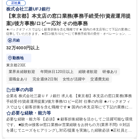
務人事】経験者歓迎！/阪急阪神HDグループ/年休124日
正社員
囲のメンバーと協調しつつ主体性を持って能動的に業務を推進できる方 学
株式会社三菱UFJ銀行
歴・資格 学歴：大学院 大学 高専 短大 専修学校 高校 語学力： 資格：
【東京都】本支店の窓口業務(事務手続受付/資産運用提
案)/後方事務/ロビー応対 その他事務
★バックオフィスではなく顧客折衝を含む職種です★ 国内の本支店等にて下記の業務に
従事していただきます。 ■窓口/後方/ロビーにて事務手続等の受付・オペレーション、お
客様対応
月給
32万4000円以上
勤務地
東京都23区
業界未経験歓迎
年間休日120日以上
経験者歓迎
研修あり
退職金あり
完全週休2日制
女性が活躍中
交通費支給
土日祝休み
仕事の内容
企業名 株式会社三菱ＵＦＪ銀行 求人名 【東京都】本支店の窓口業務(事務
手続受付/資産運用提案)/後方事務/ロビー応対 仕事の内容 ★バックオフィ
スではなく顧客折衝を含む職種です★ 国内の本支店等にて下記の業務に従
事していただきます。 ■窓口/後方/ロビーにて事務手続等の受付・オペレ
必要な経験・能力等
ーション、お客様対応 ■窓口にて、ご来店された個人のお客様に対して金
必要な経験・能力等 【必須】★顧客折衝経験を活かしてご活躍可能な環境
融商品のご提案 ■効率的な事務運用の検討・構築等 ≪業務紹介：ご応募前
です。 ■販売or接客or窓口業務or営業経験をお持ちの方(業界不問) ※対話
に必ずご覧ください≫ ※記事 https://www.mysite.bk.mufg.jp/career/circle/
を通じてニーズをヒアリングし対応/提案を実施した経験必須 ■正社員とし
article17/ ※動画 https://youtu.be/H-S7HaJqqbg 募集職種 【東京都】本支
ての就業経験1年以上 【歓迎】■金融業界での就業経験■銀行での預金為替