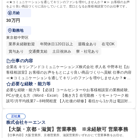
≪★コミュニケーションを通してキリンのファンを増やしませんか？★≫ お客様のお声
をより良い商品づくりに活かしていく上で、窓口となるお客様相談室でのお仕事です。
月給
30万円
勤務地
東京都中野区
業界未経験歓迎
年間休日120日以上
退職金あり
在宅OK
賞与あり
交通費支給
土日祝休み
寮・社宅あり
仕事の内容
企業名 キリンアンドコミュニケーションズ株式会社 求人名 中野本社【お
客様相談室】お客様のお声をもとにより良い商品づくりへ貢献 仕事の内容
≪★コミュニケーションを通してキリンのファンを増やしませんか？★≫
お客様のお声をより良い商品づくりに活かしていく上で、窓口となるお客
必要な経験・能力等
様相談室でのお仕事です。 日々お客様からいただくキリングループへのご
必要な経験・能力等 【必須】コールセンターやお客様相談室の業務経験、
意見を、企業活動に活かしています。お客様からの声に迅速かつ誠意をも
PCが使える方（Word・Excel）【働き方】在宅勤務・リモートワーク相
って対応、情報提供するとともにグループ内活動に反映しています。 【具
談可/月平均残業7～8時間程度 【入社後の研修】着任から1か月は電話対応
体的には】電話応対、メール、お手紙対応、ご指摘品調査報告書作成、有
のOJTを中心に実施し、電話対応に慣れた段階でメール・手紙のOJTを実
人チャットボット対応など。 【1日の対応件数】■電話：月間一人当たり
施する予定です。独り立ち以降もしっかりフォローする体制を整えていま
平均100件前後■メール・手紙：同上40件前後 募集職種 中野本社【お客様
正社員
すのでご安心ください。 【当社について】キリングループの広報機能を担
株式会社キーエンス
相談室】お客様のお声をもとにより良い商品づくりへ貢献
う会社として、お客様との出会いを大切にし、磨き上げたホスピタリティ
を込めてコミュニケーションをとりながら広報関連業務を行っておりま
【大阪・京都・滋賀】営業事務 ※未経験可 営業事務
す。 学歴・資格 学歴：大学院 大学 高専 短大 専修学校 高校 語学力： 資
【仕事内容】大阪営業所、京都営業所、滋賀営業所いずれかにて営業事務をお任せ。