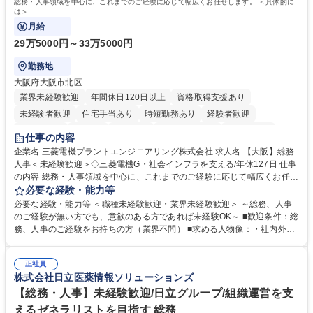
総務・人事領域を中心に、これまでのご経験に応じて幅広くお任せします。 ＜具体的に
は＞
月給
29万5000円～33万5000円
勤務地
大阪府大阪市北区
業界未経験歓迎
年間休日120日以上
資格取得支援あり
未経験者歓迎
住宅手当あり
時短勤務あり
経験者歓迎
退職金あり
在宅OK
賞与あり
完全週休2日制
交通費支給
仕事の内容
駅近5分以内
土日祝休み
服装自由
寮・社宅あり
食事補助あり
企業名 三菱電機プラントエンジニアリング株式会社 求人名 【大阪】総務
人事＜未経験歓迎＞◇三菱電機G・社会インフラを支える/年休127日 仕事
の内容 総務・人事領域を中心に、これまでのご経験に応じて幅広くお任せ
します。 ＜具体的には＞ ・総務/人事労務（給与・社保・勤怠管理など）
必要な経験・能力等
・採用・教育研修 ・福利厚生運用 など ※基本的には事務所勤務ですが、
必要な経験・能力等 ＜職種未経験歓迎・業界未経験歓迎＞ ～総務、人事
採用や教育等の業務内容により、関西圏以外への日帰り・宿泊を伴う国内
のご経験が無い方でも、意欲のある方であれば未経験OK～ ■歓迎条件：総
出張もございます。 ※担当業務を持ちつつ、お互いに助け合いながら、総
務、人事のご経験をお持ちの方（業界不問） ■求める人物像：・社内外の
務部という組織として協力しながら進める体制です。 募集職種 【大阪】
関係各部門との調整を率先して行い、業務を円滑に遂行できる協調性やコ
総務人事＜未経験歓迎＞◇三菱電機G・社会インフラを支える/年休127日
ミュニケーション能力を持っている方 ・人事総務領域に興味がありゼネラ
正社員
リスト志向をお持ちの方 学歴・資格 学歴：大学院 大学 語学力： 資格：
株式会社日立医薬情報ソリューションズ
【総務・人事】未経験歓迎/日立グループ/組織運営を支
えるゼネラリストを目指す 総務