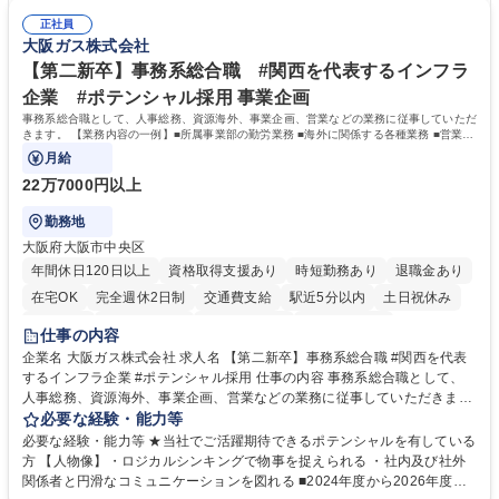
店の窓口業務(事務手続受付/資産運用提案)/後方事務/ロビー応対
事務経験 ■金融商品の提案・販売経験 ≪魅力≫研修やOJT環境が整ってい
正社員
るので安心して入行いただけます。 幅広いキャリアの選択肢があり、公募
大阪ガス株式会社
や社内副業等を活用し、 一人ひとりが挑戦できるカルチャーが浸透してい
ます。 学歴・資格 学歴：大学院 大学 高専 短大 専修学校 高校 語学力：
【第二新卒】事務系総合職 #関西を代表するインフラ
資格：
企業 #ポテンシャル採用 事業企画
事務系総合職として、人事総務、資源海外、事業企画、営業などの業務に従事していただ
きます。 【業務内容の一例】■所属事業部の勤労業務 ■海外に関係する各種業務 ■営業部
門の企画スタッフ、ルート営業
月給
22万7000円以上
勤務地
大阪府大阪市中央区
年間休日120日以上
資格取得支援あり
時短勤務あり
退職金あり
在宅OK
完全週休2日制
交通費支給
駅近5分以内
土日祝休み
服装自由
第二新卒歓迎
寮・社宅あり
食事補助あり
仕事の内容
企業名 大阪ガス株式会社 求人名 【第二新卒】事務系総合職 #関西を代表
するインフラ企業 #ポテンシャル採用 仕事の内容 事務系総合職として、
人事総務、資源海外、事業企画、営業などの業務に従事していただきま
す。 【業務内容の一例】■所属事業部の勤労業務 ■海外に関係する各種業
必要な経験・能力等
務 ■営業部門の企画スタッフ、ルート営業 【キャリアパス】入社後の配属
必要な経験・能力等 ★当社でご活躍期待できるポテンシャルを有している
ポジションで一定期間ご活躍頂いた後、本人の適性及び将来のキャリアを
方 【人物像】・ロジカルシンキングで物事を捉えられる ・社内及び社外
鑑みてジョブローテーションを行います。 【育成】OJTでの現場育成や研
関係者と円滑なコミュニケーションを図れる ■2024年度から2026年度ま
修カリキュラムを通じて、Daigasグループの業務で必要となる知識につい