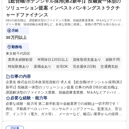
イン」の管理運営を行うなど、事業収益を生み出す活動を積極的に行って
【総合職/ポテンシャル採用(第2新卒)】投融資一体型の
います。 学歴・資格 学歴：大学院 大学 高専 短大 専修学校 高校 語学力：
ソリューション提案 インベストバンキングストラクチ
資格：
ャードファイナンス
DBJの総合職は、課題解決型のファイナンス業務、投融資審査業務、M＆Aなどアドバイ
ザリー業務、地域戦略企画業務など、多様な業務に精通し、複数の専門性を掛け合わせて
広く社会に貢献していく職種です。
月給
30万円以上
勤務地
東京都千代田区
業界未経験歓迎
年間休日120日以上
資格取得支援あり
経験不問
時短勤務あり
退職金あり
在宅OK
完全週休2日制
交通費支給
駅近5分以内
土日祝休み
第二新卒歓迎
寮・社宅あり
仕事の内容
食事補助あり
託児所あり
企業名 株式会社日本政策投資銀行 求人名 【総合職/ポテンシャル採用(第2
新卒)】投融資一体型のソリューション提案 仕事の内容 DBJの総合職は、
課題解決型のファイナンス業務、投融資審査業務、M＆Aなどアドバイザ
リー業務、地域戦略企画業務など、多様な業務に精通し、複数の専門性を
必要な経験・能力等
掛け合わせて広く社会に貢献していく職種です。 入社後は、横断的なロー
必要な経験・能力等 第二新卒歓迎※金融業界での経験は一切不問です！
テーションを経て適性や専門性に応じたキャリアを形成していただきま
商社、不動産デベロッパー、コンサルティングファーム、監査法人、官公
す。総合職として入社いただき、下記いずれかの部門でご活躍いただきま
庁、インフラ（電力、ガス等）、メーカーなど、幅広い業界からの採用実
す。※未経験の方に関しては、入行後3ヶ月間の金融の実務を学んでいた
績があります。 ＜求める人物像＞DBJでは、強い社会的使命感をもち、今
だく研修を準備しております。 ・法人RM業務・金融機能業務・コーポレ
後の日本のあり方を俯瞰する総合性と、金融分野のフロンティアを切り拓
ート・ナレッジ業務 ※それぞれの業務内容に関しては、別途その他労働条
正社員