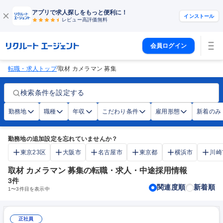
アプリで求人探しをもっと便利に！
インストール
レビュー高評価
無料
会員ログイン
/
転職・求人トップ
取材 カメラマン 募集
検索条件を設定する
勤務地
職種
年収
こだわり条件
雇用形態
新着のみ
勤務地の追加設定を忘れていませんか？
東京23区
大阪市
名古屋市
東京都
横浜市
川崎
取材 カメラマン 募集の転職・求人・中途採用情報
3
件
関連度順
新着順
1
〜
3
件目を表示中
正社員