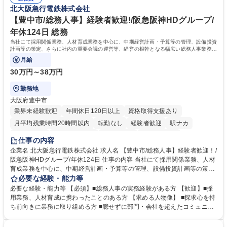
く高い志を併せもった人材を求めています。ポテンシャル採用（第2新
北大阪急行電鉄株式会社
件備考欄に記載 募集職種 【総合職/ポテンシャル採用(第2新卒)】投融資一
卒）では、金融業界での経験や知識を問いません。新たな時代を見据え
体型のソリューション提案
て、複雑化する社会課題の解決に向けて先鞭をつける役割を担いたい、と
【豊中市/総務人事】経験者歓迎!/阪急阪神HDグループ/
いう気概をお持ちの方を心待ちにしています。 学歴・資格 学歴：大学院
年休124日 総務
大学 語学力： 資格：
当社にて採用関係業務、人材育成業務を中心に、中期経営計画・予算等の管理、設備投資
計画等の策定、さらに社内の重要会議の運営等、経営の根幹となる幅広い総務人事業務全
般を担当していただきます。
月給
30万円～38万円
勤務地
大阪府豊中市
業界未経験歓迎
年間休日120日以上
資格取得支援あり
月平均残業時間20時間以内
転勤なし
経験者歓迎
駅ナカ
退職金あり
完全週休2日制
交通費支給
駅近5分以内
仕事の内容
土日祝休み
服装自由
昼食補助あり
食事補助あり
企業名 北大阪急行電鉄株式会社 求人名 【豊中市/総務人事】経験者歓迎！/
阪急阪神HDグループ/年休124日 仕事の内容 当社にて採用関係業務、人材
育成業務を中心に、中期経営計画・予算等の管理、設備投資計画等の策
定、さらに社内の重要会議の運営等、経営の根幹となる幅広い総務人事業
必要な経験・能力等
務全般を担当していただきます。 【主な業務内容】 ■採用関係業務および
必要な経験・能力等 【必須】■総務人事の実務経験がある方 【歓迎】■採
人材育成(社員研修)業務の推進 ■中期経営計画および予算等の管理 ■設備
用業務、人材育成に携わったことのある方 【求める人物像】 ■探求心を持
投資計画等の策定 ■社内の重要会議の運営 ■その他総務人事業務全般 【入
ち前向きに業務に取り組める方 ■臆せずに部門・会社を超えたコミュニケ
社後】入社後は採用や育成をメインに担当し将来的には経営根幹に関わる
ーションの取れる方 ■自分で考えて行動のできる方 ■第二の創業期を迎え
総務人事業務全般へ幅広く従事していただきます。 募集職種 【豊中市/総
る当社で組織の次代を担うネクスト人材として長期的に成長したい方 ■周