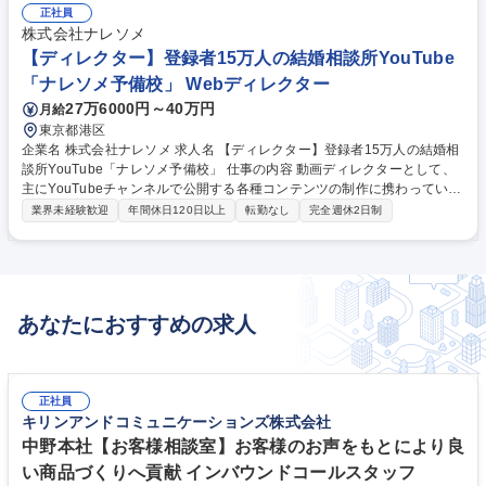
どのエンタメ情報を毎日配信しています。企画提案から取材、校正までコ
正社員
ンテンツ制作に関わる業務全般を担当いただきます。 【具体的な業務内
株式会社ナレソメ
容】●情報収集、リサーチ●ニュース記事の執筆、校正 ●取材、インタビュ
【ディレクター】登録者15万人の結婚相談所YouTube
ー対応（ライター、カメラマンの手配、進行管理 等）●コラム作成（企
「ナレソメ予備校」 Webディレクター
画・記事制作 等） 募集職種 Webコンテンツ編集担当（クランクイン！）
27万6000円～40万円
月給
☆自社運営エンタメメディア
東京都港区
企業名 株式会社ナレソメ 求人名 【ディレクター】登録者15万人の結婚相
談所YouTube「ナレソメ予備校」 仕事の内容 動画ディレクターとして、
主にYouTubeチャンネルで公開する各種コンテンツの制作に携わっていた
だきます。婚活におけるノウハウをお届けする企画や、成婚者様へのイン
業界未経験歓迎
年間休日120日以上
転勤なし
完全週休2日制
タビューなどご担当いただきます。 ■撮影実務（カメラ操作、音声収録、
照明など） ■撮影現場でのディレクション、進行管理 ■被写体へのインタ
ビュー実施、コメント引き出し ■撮影素材の管理、整理 ■YouTube動画の
企画立案、構成案作成 ■Adobe Premiere Pro等を用いた動画編集、テロッ
プ作成、音響効果 ■サムネイルデザイン・制作 ■YouTubeチーム内との連
あなたにおすすめの求人
携、企画会議への参加 募集職種 【ディレクター】登録者15万人の結婚相
談所YouTube「ナレソメ予備校」
正社員
キリンアンドコミュニケーションズ株式会社
中野本社【お客様相談室】お客様のお声をもとにより良
い商品づくりへ貢献 インバウンドコールスタッフ