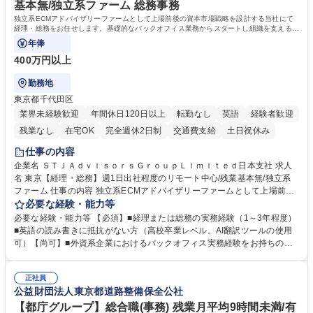
基本無/独立系ファーム 総務事務
独立系ECMアドバイザリーファームとして上場前後の資本市場戦略を設計する当社にて
経理・総務をお任せします。基礎的なバックオフィス業務からスタートし組織を支える専
任担当として広く活躍できる環境です。
年俸
400万円以上
勤務地
東京都千代田区
業界未経験歓迎
年間休日120日以上
転勤なし
英語
経験者歓迎
残業なし
在宅OK
完全週休2日制
交通費支給
土日祝休み
仕事の内容
企業名 ＳＴＪＡｄｖｉｓｏｒｓＧｒｏｕｐＬｉｍｉｔｅｄ日本支社 求人
名 東京【経理・総務】週1日出社程度のリモート中心/残業基本無/独立系
ファーム 仕事の内容 独立系ECMアドバイザリーファームとして上場前後
の資本市場戦略を設計する当社にて経理・総務をお任せします。基礎的な
必要な経験・能力等
バックオフィス業務からスタートし組織を支える専任担当として広く活躍
必要な経験・能力等 【必須】■経理または総務の実務経験（1～3年程度）
できる環境です。 ■日常経理、月次および年次決算サポート業務 ■本国
■英語の読み書きに抵抗がない方（高校卒業レベル。AI翻訳ツールの使用
（グローバル）との英文メール対応（AI翻訳ツール等を使用しての対応で
可）【尚可】■外資系企業におけるバックオフィス実務経験をお持ちの方
問題ございません） ■オフィス環境整備、郵便物の発送・受取等の総務業
【必須・尚可要件】簿記などの特別な資格や、TOEIC等のスコアは求めて
務全般 ■その他バックオフィス関連サポート ※ご経験に合わせて無理なく
おりません。日々の事務処理を丁寧かつ正確に行える方を歓迎します。
業務をお任せします。残業も基本的には発生せず、ご自身のペースで業務
正社員
【働き方について】現在は週4日程度の在宅勤務を実施しており、ワーク
公益財団法人東京都道路整備保全公社
を進めやすく定着率の高い環境です。 募集職種 東京【経理・総務】週1日
ライフバランスを重視する方に最適な環境です（フルリモートも面接で相
出社程度のリモート中心/残業基本無/独立系ファーム
談可）。【求める人物像】幅広いバックオフィス業務に柔軟に対応でき、
【都庁グループ】総合職(事務) 残業月平均9時間未満/有