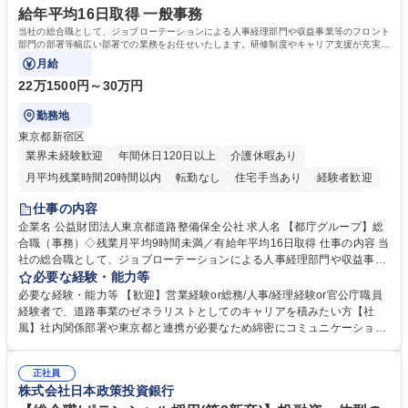
社内外と円滑にコミュニケーションを取りながら業務を推進できる方 学
給年平均16日取得 一般事務
歴・資格 学歴：大学院 大学 高専 短大 専修学校 高校 語学力： 資格：
当社の総合職として、ジョブローテーションによる人事経理部門や収益事業等のフロント
部門の部署等幅広い部署での業務をお任せいたします。研修制度やキャリア支援が充実し
ております！ ※下記業務詳細
月給
22万1500円～30万円
勤務地
東京都新宿区
業界未経験歓迎
年間休日120日以上
介護休暇あり
月平均残業時間20時間以内
転勤なし
住宅手当あり
経験者歓迎
研修あり
退職金あり
賞与あり
完全週休2日制
交通費支給
仕事の内容
駅近5分以内
資格取得手当あり
食事補助あり
企業名 公益財団法人東京都道路整備保全公社 求人名 【都庁グループ】総
合職（事務）◇残業月平均9時間未満／有給年平均16日取得 仕事の内容 当
社の総合職として、ジョブローテーションによる人事経理部門や収益事業
等のフロント部門の部署等幅広い部署での業務をお任せいたします。研修
必要な経験・能力等
制度やキャリア支援が充実しております！ ※下記業務詳細 【業務詳細】■
必要な経験・能力等 【歓迎】営業経験or総務/人事/経理経験or官公庁職員
管理部門：広報、人事、経理など当公社の運営に係る管理業務 ■収益部
経験者で、道路事業のゼネラリストとしてのキャリアを積みたい方【社
門：駐車場の新規開拓、管理運営、新宿駅西口広場の「イベントコーナ
風】社内関係部署や東京都と連携が必要なため綿密にコミュニケーション
ー」などの管理運営 ■道路部門：整備の急がれる骨格幹線道路や木造住宅
を図っています。 【業務の魅力】■幅広く携われる：総合職（事務）で
密集地域の特定整備路線の用地取得、道路に関する普及啓発事業、都内の
は、駐車場の管理運営や道路用地の取得、公益財団法人の中枢を担う管理
道路施設や道路工事現場の見学ツアー事業 ※入社後は上記いずれかの部門
正社員
部門など多岐に渡る業務を経験できます。 ■様々なプロジェクト：駐車場
株式会社日本政策投資銀行
へ配属。※業務内容変更の範囲：会社の定める業務 募集職種 【都庁グル
事業の他、新宿駅西口広場内に設置された照明を兼ねた広告「ブライトサ
ープ】総合職（事務）◇残業月平均9時間未満／有給年平均16日取得