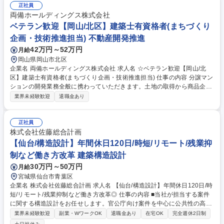
正社員
両備ホールディングス株式会社
ベテラン歓迎【岡山/北区】建築士有資格者(まちづくり
企画・技術推進担当) 不動産開発推進
42万円～52万円
月給
岡山県岡山市北区
企業名 両備ホールディングス株式会社 求人名 ☆ベテラン歓迎【岡山/北
区】建築士有資格者(まちづくり企画・技術推進担当) 仕事の内容 分譲マン
ションの開発業務全般に携わっていただきます。土地の取得から商品企
画、設計・施工管理との調整、販売支援まで、プロジェクトをトータルに
業界未経験歓迎
退職金あり
マネジメントするポジションです。 【具体的な業務内容】◎土地条件・法
規制を踏まえたボリュームチェック／基本構想立案◎設計事務所・ゼネコ
ン・行政・近隣住民との技術的調整 企画開発部門との連携による事業構想
正社員
の技術的支援策定◎引渡し後のフォロー業務 ☆契約社員・業務委託等のプ
株式会社佐藤総合計画
ロジェクト単位の参画も検討可能ですので、ご希望の方はご相談くださ
【仙台/構造設計】年間休日120日/時短/リモート/残業抑
い。 【変更の範囲】当社が定める業務全般 募集職種 ☆ベテラン歓迎【岡
制など働き方改革 建築構造設計
山/北区】建築士有資格者(まちづくり企画・技術推進担当)
30万円～50万円
月給
宮城県仙台市青葉区
企業名 株式会社佐藤総合計画 求人名 【仙台/構造設計】年間休日120日/時
短/リモート/残業抑制など働き方改革◎ 仕事の内容 ■当社が担当する案件
に関する構造設計をお任せします。官公庁向け案件を中心に公共性の高い
建物など幅広く参画します。 仕事内容の変更の範囲：当社業務全般 ≪案
業界未経験歓迎
副業・WワークOK
退職金あり
在宅OK
完全週休2日制
件≫商業施設や公共施設・マンションなど様々で、国内物件はもちろん今