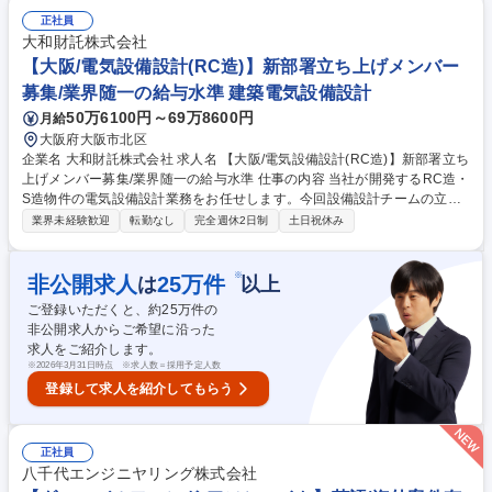
及びそれに伴うコスト管理 募集職種 福岡【設計監理】日本屈指の組織設
正社員
計事務所/大型プロジェクトに携わる
大和財託株式会社
【大阪/電気設備設計(RC造)】新部署立ち上げメンバー
募集/業界随一の給与水準 建築電気設備設計
50万6100円～69万8600円
月給
大阪府大阪市北区
企業名 大和財託株式会社 求人名 【大阪/電気設備設計(RC造)】新部署立ち
上げメンバー募集/業界随一の給与水準 仕事の内容 当社が開発するRC造・
S造物件の電気設備設計業務をお任せします。今回設備設計チームの立上
げ募集となっており、部署のコアメンバーとして更なるキャリアアップ、
業界未経験歓迎
転勤なし
完全週休2日制
土日祝休み
年収アップを叶えることが可能です。 【業務詳細】■建築物の電気設備設
計■基本設計・実施設計■C電気設備図の作図■照明・配線・弱電設備の計
画・設計■各種法規の確認・反映■電力会社・各インフラ会社との協議・申
※
非公開求人
25
万件
は
以上
請■設計事務所や協力会社の作成図面チェック・修正指示■意匠設計・構造
ご登録いただくと、約
25
万件の
設計・施工部門との調整■コストバランス踏まえた設備仕様検討・提案■現
非公開求人からご希望に沿った
場からの質疑・設計変更対応・トラブル対応■省エネ対応（BELS／ZEB
求人をご紹介します。
等）や各種認証・計算 募集職種 【大阪/電気設備設計(RC造)】新部署立ち
※
2026年3月31日時点 ※求人数＝採用予定人数
上げメンバー募集/業界随一の給与水準
登録して求人を紹介してもらう
正社員
八千代エンジニヤリング株式会社