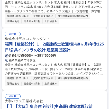
企業名 株式会社三水コンサルタント 求人名 福岡【建築設計】年収800万
円～/インフラの設計/賞与8ヶ月/年休125日 仕事の内容 上下水道コンサル
業界トップクラスの当社にて、公共インフラ施設（下水処理場・浄水場
等）の建築設計をお任せいたします。自治体と協力し、災害に強い街づく
年間休日120日以上
資格取得支援あり
月平均残業時間20時間以内
りを担う、社会貢献性の高いお仕事です。 官公庁案件を中心とした上下水
退職金あり
完全週休2日制
土日祝休み
道施設の建築設計（意匠・構造）を担当。 ■浄水場等の施設建築物の設
計、耐震・老朽化対策の立案 ■自治体との折衝、技術的なプランニング、
現地調査 ■関係機関との調整、計画設計から事業全体への参画 ※施工や工
正社員
事現場での実作業は発生しません。 募集職種 福岡【建築設計】年収800万
株式会社三水コンサルタント
円～/インフラの設計/賞与8ヶ月/年休125日
福岡【建築設計】1・2級建築士歓迎/賞与8ヶ月/年休125
日/公共インフラの設計 建築意匠設計
24万5000円～39万5000円
月給
福岡県福岡市博多区
企業名 株式会社三水コンサルタント 求人名 福岡【建築設計】１・2級建
築士歓迎/賞与8ヶ月/年休125日/公共インフラの設計 仕事の内容 自治体と
の折衝から調査補助・計画設計までトータルに担当。水インフラという生
活の基盤を支える経験と、国内トップコンサルならではの高度技術を吸収
年間休日120日以上
資格取得支援あり
月平均残業時間20時間以内
しながら、ワンランク上の技術者への飛躍に挑戦できます。 官公庁案件を
退職金あり
完全週休2日制
土日祝休み
中心とした上下水道施設の建築設計（意匠・構造）を担当。 ■浄水場・下
水処理施設の建物の設計、耐震補強・老朽化対策 ■自治体担当者との打ち
合わせ・プランニング、現地調査補助 ■計画設計から事業全体に携わるこ
正社員
とが可能 施工管理や現場作業はなく、設計業務に集中しながらスキルを磨
大和ハウス工業株式会社
けます。※施工や工事現場での実作業は発生しません。 募集職種 福岡
【 】【大阪】集合住宅設計(中高層) 建築意匠設計
【建築設計】１・2級建築士歓迎/賞与8ヶ月/年休125日/公共インフラの設