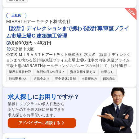
後は海外物件にも注力していきます。 ≪出張≫月に2～3回程度発生いた
します。 ≪社風≫のびのびとした社風です。社員は皆、積極的に相手の意
見を聞き、取り入れ合うことで良いものを作っていこうという気概に溢れ
正社員
ています 募集職種 【東京/構造設計】年間休日120日/時短/リモート/残業
MIRARTHアーキテクト株式会社
抑制など働き方改革◎
【設計】ディレクションまで携わる設計職/東証プライ
ム市場上場G 建築施工管理
30万円～40万円
月給
東京都中央区
企業名 ＭＩＲＡＲＴＨアーキテクト株式会社 求人名 【設計】ディレクシ
ョンまで携わる設計職/東証プライム市場上場G 仕事の内容 東証プライム
市場上場のMIRARTHホールディングスグループの当社にて、設計/進行管
理全般をお任せいたします。社内設計者や外部パートナーと連携を取りな
業界未経験歓迎
年間休日120日以上
資格取得支援あり
転勤なし
がらプロジェクトをスムーズに着工/販売へと導きます。 ■外注設計先から
時短勤務あり
退職金あり
完全週休2日制
土日祝休み
服装自由
上がってくるプランのチェック/ブラッシュアップ■多棟現場における全体
の外観デザインや街並みのすり合わせ■外構計画の策定およびチェック ■
販売図面のチェック(購入者目線での間取り/表記確認)■各種仕様の収まり
求人探し
お困り
に
ですか？
(治まり)チェック/施工上のリスク確認■確認申請図面および構造設計のチ
業界トップクラスの求人件数から
ェック ■外注先(設計事務所/施工事務所等)や関係各所との折衝/ディレクシ
あなたの力を最大限に発揮できる
ョン■スケジュール進行確認および全体推進 募集職種 【設計】ディレクシ
求人探しをお手伝いします。
ョンまで携わる設計職/東証プライム市場上場G
アドバイザーに相談する