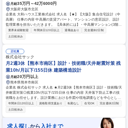
35万円～42万6000円
月給
計
大阪府大阪市北区
企業名 大和ハウス工業株式会社 求人名 【★】【大阪】集合住宅設計（中
高層） 仕事の内容 中高層の賃貸アパート、マンションの意匠設計、設計
監理業務を担当いただきます。 【具体的には】・中高層マンション(3階～
15階)を主とした物件を担当。 ・構造：S造もしくはRC造。 ・業務幅：企
業界未経験歓迎
年間休日120日以上
退職金あり
完全週休2日制
画、ボリューム、基本設計、実施設計、詳細設計、確認申請、設計監理ま
土日祝休み
で担当（詳細設計・確認申請については協力会社などに依頼することもご
ざいます） ※構造設計、設備設計は別の者が担当いたします。 募集職種
【★】【大阪】集合住宅設計（中高層）
正社員
株式会社サック
月2週3休【熊本市南区】設計・技術職/天井耐震対策 残
業10h/月以下/155日休 建築構造設計
20万円以上
月給
熊本県熊本市南区
企業名 株式会社サック 求人名 ★月2週3休【熊本市南区】設計・技術職/天
井耐震対策◎残業10h/月以下/155日休 仕事の内容 天井落下防止工事の技
術職をお任せします。設計業務における作図や現地調査などを中心とした
仕事になります。技術部に所属し、設計業務を中心として一部営業業務に
年間休日120日以上
資格取得支援あり
転勤なし
在宅OK
完全週休2日制
も携わっていただきます。工法理解のため、施工管 理を経験していただく
土日祝休み
場合がございます。 【働き方について】■リモートワーク相談可：通常は
出社していただきますが、リモートワークの環境も整っています。子ども
が風邪をひいた際、その週を自宅で仕事をする等という対応も可能です。
求人探し
入社まで
から