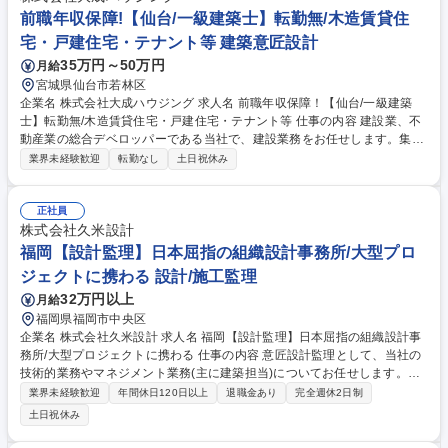
載 募集職種 1950【東京・大阪/課長】設計PJマネジメント・設備工事管
前職年収保障!【仙台/一級建築士】転勤無/木造賃貸住
理チーム
宅・戸建住宅・テナント等 建築意匠設計
35万円～50万円
月給
宮城県仙台市若林区
企業名 株式会社大成ハウジング 求人名 前職年収保障！【仙台/一級建築
士】転勤無/木造賃貸住宅・戸建住宅・テナント等 仕事の内容 建設業、不
動産業の総合デベロッパーである当社で、建設業務をお任せします。集合
住宅、福祉施設、診療所、店舗、事務所、倉庫、戸建住宅など幅広い用途
業界未経験歓迎
転勤なし
土日祝休み
の建物を企画段階から実施設計まで携わっていただきます。 ■意匠設計・
構造設計全般（木造メイン、一部RC造あり） ■企画・コンセプトづく
り、ボリューム出し、詳細設計 ■社内施工管理・物件管理部門との調整 ★
正社員
使用ソフト：ｊｗｗCAD、ARCHITREND ZERO 自社で開発から管理まで
株式会社久米設計
内製化しているため、スムーズな連携が可能です。多様な案件を通じてス
福岡【設計監理】日本屈指の組織設計事務所/大型プロ
キルの幅を広げられる環境です。 募集職種 前職年収保障！【仙台/一級建
ジェクトに携わる 設計/施工監理
築士】転勤無/木造賃貸住宅・戸建住宅・テナント等
32万円以上
月給
福岡県福岡市中央区
企業名 株式会社久米設計 求人名 福岡【設計監理】日本屈指の組織設計事
務所/大型プロジェクトに携わる 仕事の内容 意匠設計監理として、当社の
技術的業務やマネジメント業務(主に建築担当)についてお任せします。
【技術的業務】■施工図、施工計画書のチェック ■現場における配筋検
業界未経験歓迎
年間休日120日以上
退職金あり
完全週休2日制
査、各設置機器検査、仕上げ状況検査等 ■工場及び工事現場における、鉄
土日祝休み
骨、各機器等の性能等確認検査 【マネジメント業務】■現場における定例
会議のマネジメント ■施工者による工程管理の妥当性確認 ■設計変更管理