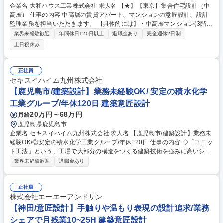
企業名 大和ハウス工業株式会社 求人名 【★】【東京】集合住宅設計（中
高層） 仕事の内容 中高層の賃貸アパート、マンションの意匠設計、設計
監理業務を担当いただきます。 【具体的には】・中高層マンション(3階～
15階)を主とした物件を担当。 ・構造：S造もしくはRC造。 ・業務幅：企
業界未経験歓迎
年間休日120日以上
退職金あり
完全週休2日制
画、ボリューム、基本設計、実施設計、詳細設計、確認申請、設計監理ま
土日祝休み
で担当（詳細設計・確認申請については協力会社などに依頼することもご
ざいます） ※構造設計、設備設計は別の者が担当いたします。 募集職種
【★】【東京】集合住宅設計（中高層）
正社員
セキスイハイム九州株式会社
【鹿児島市/建築設計】業務未経験OK/ 安定の積水化学
工業グループ/年休120日 建築意匠設計
20万円～68万円
月給
鹿児島県鹿児島市
企業名 セキスイハイム九州株式会社 求人名 【鹿児島市/建築設計】業務未
経験OK/◎安定の積水化学工業グループ/年休120日 仕事の内容 ◇「ユニッ
ト工法」という、工場で大部分の構造をつくる建築技術を強みに高いシェ
アを誇る当社にて戸建・アパートの建築設計の補助をお任せ ◇一定型が決
業界未経験歓迎
退職金あり
まった住宅で営業/施工管理と分業し、働きやすさを実現 ◇入社後当面
は、お客様にご説明する為の資料作成や申請対応をこなしながら学び、建
築士取得を目指します ■営業がヒアリングし作成した図面案を基に、構造
正社員
確認・修正等のアドバイス ※ご要望の打合せや図面素案は原則営業が対応
株式会社エーエーアンドサン
■設計ソフト(CAD)を使用した作図業務。県や市に対する建築申請対応 ■完
【神田/意匠設計】手触りや温もり表現の設計追求/業務
成図面をもとに顧客への最終確認/技術的な説明 ■工事が始まった際、設計
シェアで月残業10~25H 建築意匠設計