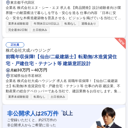
東京都千代田区
企業名 株式会社エヌ・シー・エヌ 求人名 【商品開発】設計経験者向け/業
界随一の耐震構法で暮らしを守る・安心を造る 仕事の内容 「日本に安
心・安全な木構造建築物を普及させる」ビジョンを掲げている当社にて、
高い耐震性能を誇るSE構法を活用し、デザイン性と機能性を両立した
業界未経験歓迎
年間休日120日以上
転勤なし
退職金あり
「木造住宅の商品開発」業務全般に携わっていただきます。 【具体的に
完全週休2日制
土日祝休み
は】以下の業務の中から、経験に応じた担当業務からスタート ■SE構法を
活用した住宅のプラン作成・提案（意匠 基本設計）■地域特性や設計トレ
ンドの調査・分析■デザイン・性能・仕様・施工方法などの詳細検討（意
正社員
匠 詳細設計）■社内外プレゼン資料の作成およびプレゼンテーション■積
株式会社大成ハウジング
算・資材検討・開発■プレカット・現場納品・施工の確認 ■協力会社との
前職年収保障!【仙台/二級建築士】転勤無/木造賃貸住
打ち合わせ、調整業務 募集職種 【商品開発】設計経験者向け/業界随一の
宅・戸建住宅・テナント等 建築意匠設計
耐震構法で暮らしを守る・安心を造る
30万円～40万円
月給
宮城県仙台市若林区
企業名 株式会社大成ハウジング 求人名 前職年収保障！【仙台/二級建築
士】転勤無/木造賃貸住宅・戸建住宅・テナント等 仕事の内容 建設業、不
動産業の総合デベロッパーである当社で、建設業務をお任せします。集合
住宅、福祉施設、診療所、店舗、事務所、倉庫、戸建住宅など幅広い用途
業界未経験歓迎
転勤なし
土日祝休み
の建物を企画段階から実施設計まで携わっていただきます。 ■意匠設計・
構造設計全般（木造メイン、一部RC造あり） ■企画・コンセプトづく
り、ボリューム出し、詳細設計 ■社内施工管理・物件管理部門との調整 ★
※
非公開求人
25
万件
は
以上
使用ソフト：ｊｗｗCAD、ARCHITREND ZERO 自社で開発から管理まで
ご登録いただくと、約
25
万件の
内製化しているため、スムーズな連携が可能です。多様な案件を通じてス
非公開求人からご希望に沿った
キルの幅を広げられる環境です。 募集職種 前職年収保障！【仙台/二級建