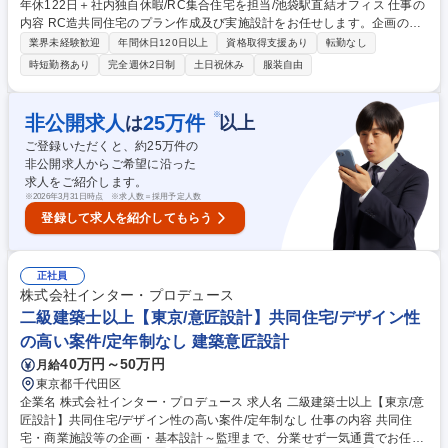
年休122日＋社内独自休暇/RC集合住宅を担当/池袋駅直結オフィス 仕事の
内容 RC造共同住宅のプラン作成及び実施設計をお任せします。企画のボ
リュームチェックから実施設計、現場フォローまで一貫して携わり、意匠
業界未経験歓迎
年間休日120日以上
資格取得支援あり
転勤なし
性や施工性、事業性を考慮した価値ある建物を形にしていくミッションで
時短勤務あり
完全週休2日制
土日祝休み
服装自由
す。 ■案件のボリュームチェック、及び実施設計業務全般の担当 ■営業担
当と同行した施主のニーズに沿う建築プラン提案 ■協力事務所や構造設計
の担当者との綿密な連携・調整業務 ■確認申請および各種許認可に関する
※
非公開求人
25
万件
は
以上
一連の手続き・申請業務 ■設計監理および施工現場のフォローなどの現場
ご登録いただくと、約
25
万件の
対応全般 ※図面作成の一部外注化により効率化を実現。建物全体の価値創
非公開求人からご希望に沿った
造に注力。 募集職種 【意匠設計】年休122日＋社内独自休暇/RC集合住宅
求人をご紹介します。
を担当/池袋駅直結オフィス
※
2026年3月31日時点 ※求人数＝採用予定人数
登録して求人を紹介してもらう
正社員
株式会社インター・プロデュース
二級建築士以上【東京/意匠設計】共同住宅/デザイン性
の高い案件/定年制なし 建築意匠設計
40万円～50万円
月給
東京都千代田区
企業名 株式会社インター・プロデュース 求人名 二級建築士以上【東京/意
匠設計】共同住宅/デザイン性の高い案件/定年制なし 仕事の内容 共同住
宅・商業施設等の企画・基本設計～監理まで、分業せず一気通貫でお任せ