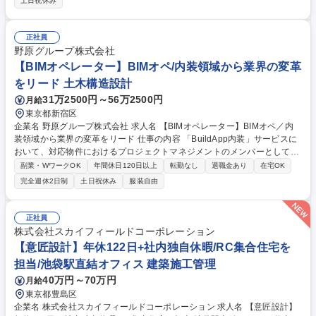
土日祝休み
後は海外物件にも注力していきます。 ≪出張≫月に2～3回程度発生いた
します。 ≪社風≫のびのびとした社風です。社員は皆、積極的に相手の意
見を聞き、取り入れ合うことで良いものを作っていこうという気概に溢れ
正社員
ています 募集職種 【仙台/構造設計】年間休日120日/時短/リモート/残業
野原グループ株式会社
抑制など働き方改革◎
【BIMオペレーター】BIMオペ/内装領域から業界の変革
をリード 土木構造設計
31万2500円～56万2500円
月給
東京都新宿区
企業名 野原グループ株式会社 求人名 【BIMオペレーター】BIMオペ／内
装領域から業界の変革をリード 仕事の内容 「BuildApp内装」サービスに
おいて、対応物件におけるプロジェクトマネジメントのメンバーとして、
主にBIMに関するオペレーションを実行していただきます。 尚、営業およ
副業・WワークOK
年間休日120日以上
転勤なし
退職金あり
在宅OK
び開発は別組織となり担当業務ではございません。また、PJにおける顧客
完全週休2日制
土日祝休み
服装自由
窓口は、同じ部署の他の担当者（内装ディレクター）の業務となります。
【詳細】■担当責任となる成果物（図面など）の作成■各ステイクホルダー
（プロジェクトマネジメントチーム、開発課などの社内が主）とのやりと
正社員
り■社内ステイクホルダー向け資料および成果物作成や説明を実施など 募
株式会社スカイフィールドコーポレーション
集職種 【BIMオペレーター】BIMオペ／内装領域から業界の変革をリード
【意匠設計】年休122日+社内独自休暇/RC集合住宅を
担当/池袋駅直結オフィス 建築施工管理
40万円～70万円
月給
東京都豊島区
企業名 株式会社スカイフィールドコーポレーション 求人名 【意匠設計】