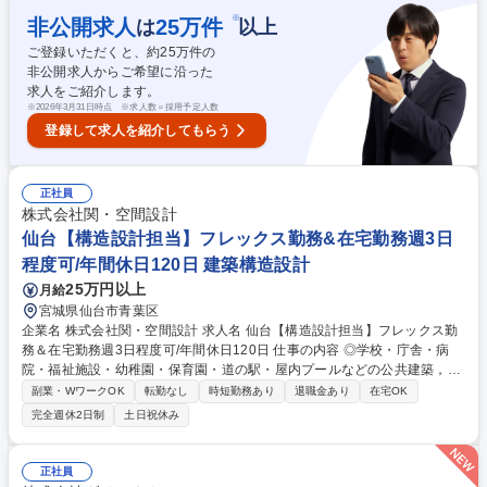
指示、品質管理 ■若手メンバーの技術指導およびマネジメント業務 ※過剰
※
非公開求人
25
万件
は
以上
なスペックではなく、採算性と安全性を両立させた「プロの設計」が求め
ご登録いただくと、約
25
万件の
られます。 募集職種 【奈良/構造設計(管理職候補)】懐かしさと新しさを
非公開求人からご希望に沿った
融合したまちづくりを。
求人をご紹介します。
※
2026年3月31日時点 ※求人数＝採用予定人数
登録して求人を紹介してもらう
正社員
株式会社関・空間設計
仙台【構造設計担当】フレックス勤務&在宅勤務週3日
程度可/年間休日120日 建築構造設計
25万円以上
月給
宮城県仙台市青葉区
企業名 株式会社関・空間設計 求人名 仙台【構造設計担当】フレックス勤
務＆在宅勤務週3日程度可/年間休日120日 仕事の内容 ◎学校・庁舎・病
院・福祉施設・幼稚園・保育園・道の駅・屋内プールなどの公共建築，オ
フィスビル・店舗・物流倉庫などの民間建築等、多種多様なプロジェクト
副業・WワークOK
転勤なし
時短勤務あり
退職金あり
在宅OK
に構造設計者として参画できます。 【具体的な仕事内容】■プロポーザ
完全週休2日制
土日祝休み
ル：実施要項をもとに、意匠設計者と構造設計・設備設計の担当者で協力
して、提案書の作成します。 ■基本設計：建築計画をもとに、構造計画・
構造デザインを立案。 ■実施設計：意匠・構造・設備及び協力事務所をマ
正社員