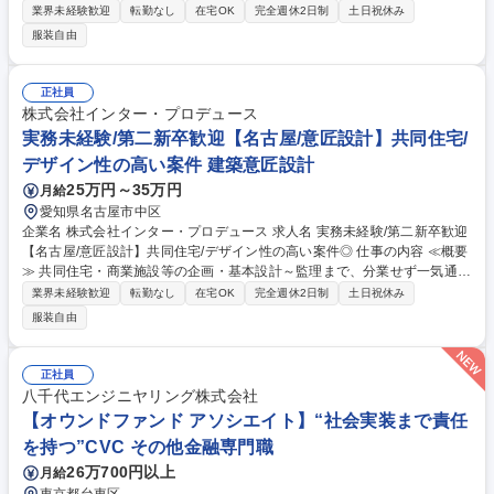
します。大手不動産会社との直接取引が多く、最上流から完成まで自分の
業界未経験歓迎
転勤なし
在宅OK
完全週休2日制
土日祝休み
手で手掛ける手応えを感じられる環境です ≪詳細≫ ■企画、基本設計、実
服装自由
施設計の作成 ■外注事務所との調整、現場監理、行政・顧客との折衝業務
【本ポジションの特徴】 多くの設計事務所では工程ごとに分業化されてい
ますが、当社では「全部やる」のが基本。入社半年～1年は社長直下で業
正社員
務を学び、2年目以降はプロジェクトリーダーとして、デザイン性の高い
株式会社インター・プロデュース
案件を牽引していただきます。 募集職種 二級建築士以上【東京/意匠設
実務未経験/第二新卒歓迎【名古屋/意匠設計】共同住宅/
計】共同住宅/デザイン性の高い案件/定年制なし
デザイン性の高い案件 建築意匠設計
25万円～35万円
月給
愛知県名古屋市中区
企業名 株式会社インター・プロデュース 求人名 実務未経験/第二新卒歓迎
【名古屋/意匠設計】共同住宅/デザイン性の高い案件◎ 仕事の内容 ≪概要
≫ 共同住宅・商業施設等の企画・基本設計～監理まで、分業せず一気通貫
でお任せします。大手不動産会社との直接取引が多く、最上流から完成ま
業界未経験歓迎
転勤なし
在宅OK
完全週休2日制
土日祝休み
で自分の手で手掛ける手応えを感じられる環境です。 ≪詳細≫ ■企画、基
服装自由
本設計、実施設計の作成 ■外注事務所との調整、現場監理、行政・顧客と
の折衝業務 【本ポジションの特徴】 多くの設計事務所では工程ごとに分
業化されていますが、当社では「全部やる」のが基本。入社半年～1年は
正社員
社長直下で業務を学び、2年目以降はプロジェクトリーダーとして、デザ
八千代エンジニヤリング株式会社
イン性の高い案件を牽引していただきます 募集職種 実務未経験/第二新卒
【オウンドファンド アソシエイト】“社会実装まで責任
歓迎【名古屋/意匠設計】共同住宅/デザイン性の高い案件◎
を持つ”CVC その他金融専門職
26万700円以上
月給