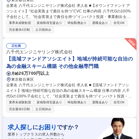
東京都台東区
企業名 八千代エンジニヤリング株式会社 求人名 ■【オウンドファンド ア
ソシエイト】“社会実装まで責任を持つ”CVC 仕事の内容 八千代Gの100%
子会社として、“社会実装まで責任を持つ”インパクト投資・事業創出を推
進するCVCにて、投資実務に加え、社会システム・公共性の高い領域での
業界未経験歓迎
資格取得支援あり
時短勤務あり
退職金あり
在宅OK
実装設計まで踏み込み、案件を推進いただきます。 (1)投資実務:■ソーシ
完全週休2日制
土日祝休み
ング(起業家/VC/CVC/研究機関、等)■ビジネスDD■インパクトDD■財務分
析・Valuation■投資委員会向け資料作成、投資ストラクチャ検討(2)投資後
支援:■投資先の事業計画・KPI設計支援■大企業・自治体・海外パートナー
正社員
との協業設計■ガバナンス・契約・モニタリング(3)戦略・仕組みづくり:■
八千代エンジニヤリング株式会社
投資戦略・テーマToCのアップデート■Deal flowの仕組み化■インパクトK
【流域ファンドアソシエイト】地域が持続可能な自治の
PIの標準化、投資後の進捗管理設計 募集職種 ■【オウンドファンド アソシ
為の金融スキーム構築 その他金融専門職
エイト】“社会実装まで責任を持つ”CVC
26万700円以上
月給
東京都台東区
企業名 八千代エンジニヤリング株式会社 求人名 ■【流域ファンドアソシ
エイト】地域が持続可能な自治の為の金融スキーム構築 仕事の内容 八千
代Gの100%子会社として、“社会実装まで責任を持つ”インパクト投資・事
業創出を推進するCVCにて、投資実務に加え、社会システム・公共性の高
業界未経験歓迎
資格取得支援あり
時短勤務あり
退職金あり
在宅OK
い領域での実装設計まで踏み込み、案件を推進いただきます。 (1)投資実
完全週休2日制
土日祝休み
務:■ソーシング(起業家/VC/CVC/研究機関、等)■ビジネスDD■インパクト
DD■財務分析・Valuation■投資委員会向け資料作成、投資ストラクチャ検
討(2)投資後支援:■投資先の事業計画・KPI設計支援■大企業・自治体・海
求人探し
お困り
に
ですか？
外パートナーとの協業設計■ガバナンス・契約・モニタリング(3)戦略・仕
業界トップクラスの求人件数から
組みづくり:■投資戦略・テーマToCのアップデート■Deal flowの仕組み化■