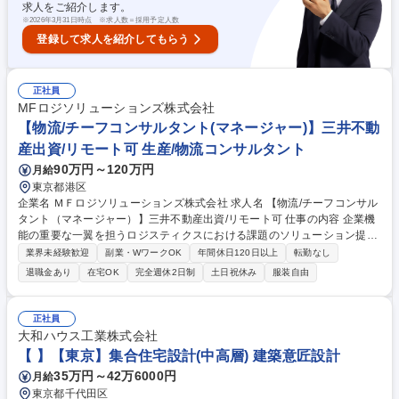
求人をご紹介します。
築士】転勤無/木造賃貸住宅・戸建住宅・テナント等
※
2026年3月31日時点 ※求人数＝採用予定人数
登録して求人を紹介してもらう
正社員
MFロジソリューションズ株式会社
【物流/チーフコンサルタント(マネージャー)】三井不動
産出資/リモート可 生産/物流コンサルタント
90万円～120万円
月給
東京都港区
企業名 ＭＦロジソリューションズ株式会社 求人名 【物流/チーフコンサル
タント（マネージャー）】三井不動産出資/リモート可 仕事の内容 企業機
能の重要な一翼を担うロジスティクスにおける課題のソリューション提
案、コンサルティングを行う当社のコンサルタントとして、物流業界に対
業界未経験歓迎
副業・WワークOK
年間休日120日以上
転勤なし
し、物流コンサルティングおよびデータ分析をお任せします。 【ポジショ
退職金あり
在宅OK
完全週休2日制
土日祝休み
服装自由
ン概要説明・役割】 「専門性を発揮し、プロジェクトを推進する力」が求
められるポジションです。 クライアントの要求を構造化し、専門的知見か
ら解くべき論点を設計・仮説出しすることで、プロジェクトを牽引する役
正社員
割を担います。 募集職種 【物流/チーフコンサルタント（マネージャ
大和ハウス工業株式会社
ー）】三井不動産出資/リモート可
【 】【東京】集合住宅設計(中高層) 建築意匠設計
35万円～42万6000円
月給
東京都千代田区