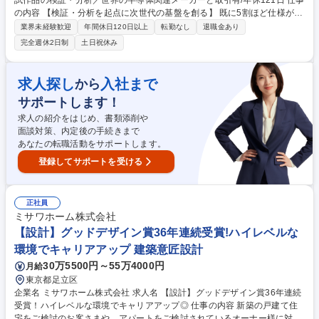
試作品の検証・分析／世界の半導体関連メーカーと取引有/年休121日 仕事
の内容 【検証・分析を起点に次世代の基盤を創る】 既に5割ほど仕様が定
まった試作品に対し、検証・分析・評価を行います。数値の裏側にある原
業界未経験歓迎
年間休日120日以上
転勤なし
退職金あり
因を突き止め、製品化への橋渡しを担うやりがいの大きな業務です。 大手
完全週休2日制
土日祝休み
半導体メーカー等から依頼されたパッケージ基板の試作検証を担当しま
す。 ■具体的な業務：検証・分析・データ評価、および製造工程へのフィ
ードバック。 ■仕事の進め方：デスクでの設計・分析のみならず、自ら工
求人探し
入社まで
から
場へ足を運び、実物の挙動を確認します。現場と密に連携し、試作品の
サポートします！
「0から10」まで一貫して見届けるため、モノづくりの手応えをダイレク
トに実感できる環境です。■変更の範囲：会社の定める業務 募集職種 ★緊
求人の紹介をはじめ、書類添削や
急募集★試作品の検証・分析／世界の半導体関連メーカーと取引有/年休1
面談対策、内定後の手続きまで
21日
あなたの転職活動をサポートします。
登録してサポートを受ける
正社員
ミサワホーム株式会社
【設計】グッドデザイン賞36年連続受賞!ハイレベルな
環境でキャリアアップ 建築意匠設計
30万5500円～55万4000円
月給
東京都足立区
企業名 ミサワホーム株式会社 求人名 【設計】グッドデザイン賞36年連続
受賞！ハイレベルな環境でキャリアアップ◎ 仕事の内容 新築の戸建て住
宅をご検討のお客さまや、アパートをご検討されているオーナー様に対