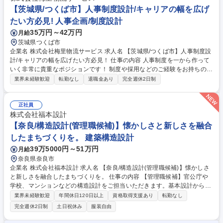
＜ポテンシャル採用＞】充実した教育体制◎
【茨城県/つくば市】人事制度設計/キャリアの幅を広げ
たい方必見! 人事企画/制度設計
35万円～42万円
月給
茨城県つくば市
企業名 株式会社梅里物流サービス 求人名 【茨城県/つくば市】人事制度設
計/キャリアの幅を広げたい方必見！ 仕事の内容 人事制度を一から作って
いく非常に貴重なポジションです！ 制度や採用などのご経験をお持ちの
方、事業の成長、共に会社を動かす実感を味わう（経営の醍醐味が感じら
業界未経験歓迎
転勤なし
退職金あり
完全週休2日制
れる）環境です！！ 【具体的には】 ■採用、人事関連全般 ■人事制度（評
価・考課制度）の企画・運営 ■組織制度（組織構造・役職制度等）の企
画・運営 ■研修・OJT設計、キャリア設計、人員計画 ■福利厚生制度の設
正社員
計、労働環境の整備 ■コミュニケーション施策 募集職種 【茨城県/つくば
株式会社福本設計
市】人事制度設計/キャリアの幅を広げたい方必見！
【奈良/構造設計(管理職候補)】懐かしさと新しさを融合
したまちづくりを。 建築構造設計
39万5000円～51万円
月給
奈良県奈良市
企業名 株式会社福本設計 求人名 【奈良/構造設計(管理職候補)】懐かしさ
と新しさを融合したまちづくりを。 仕事の内容 【管理職候補】官公庁や
学校、マンションなどの構造設計をご担当いただきます。基本設計から実
施設計、さらには図面チェックや修正業務まで幅広くお任せし、当社の設
業界未経験歓迎
年間休日120日以上
資格取得支援あり
転勤なし
計品質をより高めていただきます。 ■構造計画の策定および構造計算、図
完全週休2日制
土日祝休み
服装自由
面作成（基本・実施設計） ■耐震性・耐久性と経済性（コスト）のバラン
スを考慮した最適設計の提案 ■協力会社や他社作成図面のチェック、修正