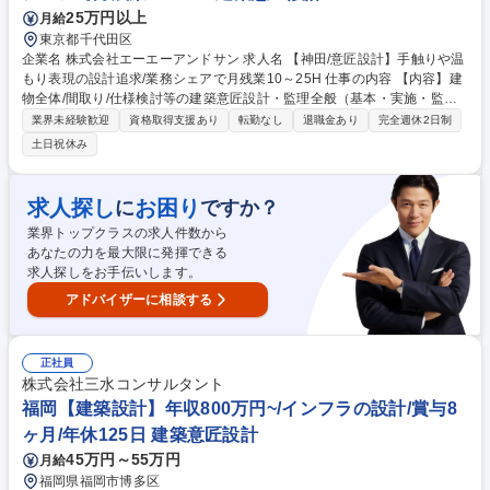
図通り進んでいるかを数回現地立会い(監理) 募集職種 【鹿児島市/建築設
25万円以上
月給
計】業務未経験OK/◎安定の積水化学工業グループ/年休120日
東京都千代田区
企業名 株式会社エーエーアンドサン 求人名 【神田/意匠設計】手触りや温
もり表現の設計追求/業務シェアで月残業10～25H 仕事の内容 【内容】建
物全体/間取り/仕様検討等の建築意匠設計・監理全般（基本・実施・監
理）【対象】民間事業・大手デベロッパーのプロジェクトを中心としたマ
業界未経験歓迎
資格取得支援あり
転勤なし
退職金あり
完全週休2日制
ンション・ホテル・オフィスビル・商業施設など 【採用背景】業績好調・
土日祝休み
案件増加による増員募集 【仕事スタイル】案件毎にチームで設計をお願い
しますので、個人に過度な負担が掛らない組織体制のため業務の平準化・
効率化が図れています。 【設計実績】函館湯の川温泉 海と灯/ヒューイッ
求人探し
お困り
に
ですか？
トリゾート、プラウド船橋本町通り、キャンパスビレッジ多摩センター、
業界トップクラスの求人件数から
ホテルかずさや 他 ■設計事例掲載先■：https://www.aa-sun.com/achieve
あなたの力を最大限に発揮できる
ments/ 募集職種 【神田/意匠設計】手触りや温もり表現の設計追求/業務シ
求人探しをお手伝いします。
ェアで月残業10～25H
アドバイザーに相談する
正社員
株式会社三水コンサルタント
福岡【建築設計】年収800万円~/インフラの設計/賞与8
ヶ月/年休125日 建築意匠設計
45万円～55万円
月給
福岡県福岡市博多区