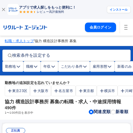
アプリで求人探しをもっと便利に！
インストール
レビュー高評価
無料
会員ログイン
/
転職・求人トップ
協力 構造設計事務所 募集
検索条件を設定する
勤務地
職種
年収
こだわり条件
雇用形態
新着のみ
勤務地の追加設定を忘れていませんか？
東京23区
大阪市
名古屋市
東京都
横浜市
川崎
協力 構造設計事務所 募集の転職・求人・中途採用情報
490
件
関連度順
新着順
1
〜
100
件目を表示中
正社員