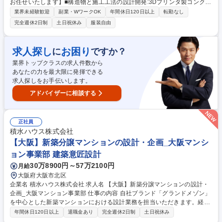
お任せいたします】■構造物と施工工法の設計開発:3Dプリンタ製コンクリ
ート構造物の設計/3Dプリンタ工法の開発/3Dプリンタ構造物及び工法の品
業界未経験歓迎
副業・WワークOK
年間休日120日以上
転勤なし
質管理 ■3Dプリンタデータと造形工法の設計開発:3Dプリンタデータ設計/
完全週休2日制
土日祝休み
服装自由
造形工法の技術開発 ■3Dプリンタ構造物の施工プロジェクトの推進:設計
施工に関する顧客打ち合わせ/設計施工に関する工程管理/施工効果の測定
研究 ■3Dプリンタ構造物の造形作業 【今後取り組みたいこと / 期待したい
求人探し
お困り
に
ですか？
こと】■事例のない3Dプリンタコンクリート製品の設計開発■各種法令や
業界トップクラスの求人件数から
示方書を理解した上で新たな施工や品質確保の確立 募集職種 【土木設
あなたの力を最大限に発揮できる
計】シェア9割！国内初の建設用3Dプリンタメーカー
求人探しをお手伝いします。
アドバイザーに相談する
正社員
積水ハウス株式会社
【大阪】新築分譲マンションの設計・企画_大阪マンシ
ョン事業部 建築意匠設計
30万8900円～57万2100円
月給
大阪府大阪市北区
企業名 積水ハウス株式会社 求人名 【大阪】新築分譲マンションの設計・
企画_大阪マンション事業部 仕事の内容 自社ブランド「グランドメゾン」
を中心とした新築マンションにおける設計業務を担当いただきます。経営
方針や過去の実績、周辺事例などのマーケティングデータを基に事業主と
年間休日120日以上
退職金あり
完全週休2日制
土日祝休み
して造り上げたい商品像を、用地担当、 販売担当などで構成されるPJメ