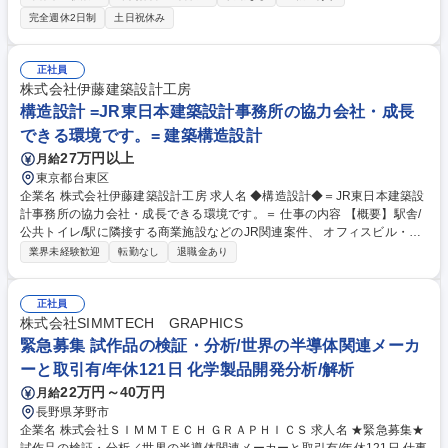
を活かしつつ、現場の管理実務も学べる仕事です。 入社後は現場を見学
完全週休2日制
土日祝休み
し、協力業者の作業工程を学ぶことから始まります。CAD業務は、既存図
面の軽微な修正が中心で難易度は控えめ。加えて、工事に伴う概算見積作
成や作業報告書の取りまとめ、竣工検査の立ち会い、関係各所との打ち合
正社員
わせといった調整役も担います。関係者とコミュニケーションを取りなが
株式会社伊藤建築設計工房
ら進める実働型のサポート業務です。 業務内容の変更の範囲：当社業務全
構造設計 =JR東日本建築設計事務所の協力会社・成長
般 募集職種 【太子町/CADオペレーター】CAD経験/東芝デバイス＆スト
できる環境です。= 建築構造設計
レージ(株)/年休130日
27万円以上
月給
東京都台東区
企業名 株式会社伊藤建築設計工房 求人名 ◆構造設計◆＝JR東日本建築設
計事務所の協力会社・成長できる環境です。＝ 仕事の内容 【概要】駅舎/
公共トイレ/駅に隣接する商業施設などのJR関連案件、 オフィスビル・共
同住宅等のプランニングから実施設計及び 監理まで、構造設計全般を一貫
業界未経験歓迎
転勤なし
退職金あり
して担当。 【概要】建築物の構造設計および耐震診断・耐震補強設計な
ど、 構造設計業務全般を担当。 【物件】JR東日本の駅舎および駅に関連
する施設と駅ビル、 オフィスビル・住宅新築および改修・増築など。
正社員
【特徴】社内の意匠設計担当者と連携をとりながら仕事を進めるため、 ス
株式会社SIMMTECH GRAPHICS
ピーディーな対応ができることが強みです。 募集職種 ◆構造設計◆＝JR
緊急募集 試作品の検証・分析/世界の半導体関連メーカ
東日本建築設計事務所の協力会社・成長できる環境です。＝
ーと取引有/年休121日 化学製品開発分析/解析
22万円～40万円
月給
長野県茅野市
企業名 株式会社ＳＩＭＭＴＥＣＨ ＧＲＡＰＨＩＣＳ 求人名 ★緊急募集★