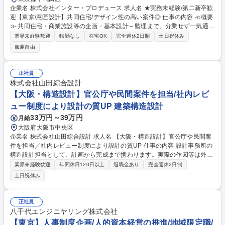
企業名 株式会社インター・プロデュース 求人名 ★実務未経験/第二新卒歓
迎【東京/意匠設計】共同住宅/デザイン性の高い案件◎ 仕事の内容 ≪概要
≫ 共同住宅・商業施設等の企画・基本設計～監理まで、分業せず一気通貫
でお任せします。大手不動産会社との直接取引が多く、最上流から完成ま
業界未経験歓迎
転勤なし
在宅OK
完全週休2日制
土日祝休み
で自分の手で手掛ける手応えを感じられる環境です。 ≪詳細≫ ■企画、基
服装自由
本設計、実施設計の作成 ■外注事務所との調整、現場監理、行政・顧客と
の折衝業務 【本ポジションの特徴】 多くの設計事務所では工程ごとに分
業化されていますが、当社では「全部やる」のが基本。入社半年～1年は
正社員
社長直下で業務を学び、2年目以降はプロジェクトリーダーとして、デザ
株式会社山田綜合設計
イン性の高い案件を牽引していただきます 募集職種 ★実務未経験/第二新
【大阪・構造設計】官公庁や民間案件を担当/社内レビ
卒歓迎【東京/意匠設計】共同住宅/デザイン性の高い案件◎
ュー制度により設計の質UP 建築構造設計
33万円～39万円
月給
大阪府大阪市中央区
企業名 株式会社山田綜合設計 求人名 【大阪・構造設計】官公庁や民間案
件を担当／社内レビュー制度により設計の質UP 仕事の内容 設計事務所の
構造設計担当として、計画から完成まで携わります。実際の作図等は外部
へ依頼するため、基本方針の決定や構造計算書・完成図面の確認、施主へ
業界未経験歓迎
年間休日120日以上
退職金あり
完全週休2日制
の構造種別の決定・提案等の上流業務をお任せします。 ■案件における建
土日祝休み
築構造設計の基本方針の決定 ■協力事務所が作成した構造計算書や構造図
面の確認・修正指示 ■施主との打ち合わせ、構造種別の決定や杭工法の選
定・提案 ■独自のデザインレビュー制度に基づく、機能面を考慮した品質
正社員
管理・検証 ※チームで案件を担当し、小規模から１万平米超の大規模プロ
八千代エンジニヤリング株式会社
ジェクトまで、スキルに合わせて段階的にお任せします。 募集職種 【大
【東京】人事制度企画/人的資本経営の推進/地域限定職/