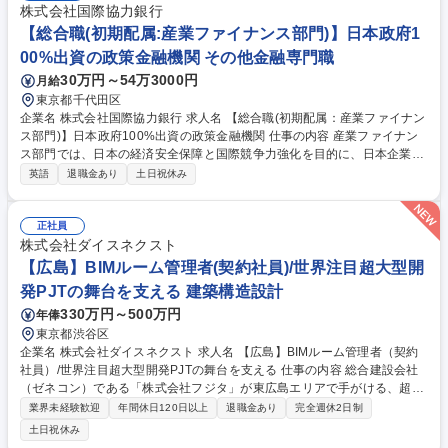
株式会社国際協力銀行
【総合職(初期配属:産業ファイナンス部門)】日本政府1
00%出資の政策金融機関 その他金融専門職
30万円～54万3000円
月給
東京都千代田区
企業名 株式会社国際協力銀行 求人名 【総合職(初期配属：産業ファイナン
ス部門)】日本政府100%出資の政策金融機関 仕事の内容 産業ファイナン
ス部門では、日本の経済安全保障と国際競争力強化を目的に、日本企業に
よるグローバルなサプライチェーン強靱化や、先端技術取得に関わる海外
英語
退職金あり
土日祝休み
M&A、脱炭素に資するグリーンファイナンスなどを ファイナンス面から
支援していただきます。対象は製造業、インフラ、次世代エネルギー、半
導体、先端素材、EV関連など多岐にわたり、単なる金融支援にとどまら
正社員
ず、政府・企業・グローバル市場をつなぐ産業戦略の一翼を担う重要なポ
株式会社ダイスネクスト
ジションです。高リスク案件への果敢な支援も含め、JBICならではの政策
【広島】BIMルーム管理者(契約社員)/世界注目超大型開
金融機能を活かしたスキーム設計・実行に携わることで、日本の産業未来
発PJTの舞台を支える 建築構造設計
に貢献するダイナミックな経験が得られます。 募集職種 【総合職(初期配
330万円～500万円
年俸
属：産業ファイナンス部門)】日本政府100%出資の政策金融機関
東京都渋谷区
企業名 株式会社ダイスネクスト 求人名 【広島】BIMルーム管理者（契約
社員）/世界注目超大型開発PJTの舞台を支える 仕事の内容 総合建設会社
（ゼネコン）である「株式会社フジタ」が東広島エリアで手がける、超大
型建築プロジェクトにおいて、BIMルーム（最先端の3Dモデルを用いて打
業界未経験歓迎
年間休日120日以上
退職金あり
完全週休2日制
ち合わせを行う特設会議室）の管理者としてご活躍いただき ます。 BIMル
土日祝休み
ームの運営・環境づくり：現場の技術者や協力会社がBIMモデルを見なが