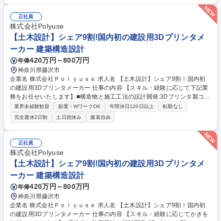
ら打ち合わせを行う会議室（BIMルーム）の維持・管理を行います。 ・会
議システムや、3Dモデルを投影する大型モニター等の各種機器の操作・
正社員
接続サポート ・会議で使用するBIMデータ・資料の事前準備、および会議
株式会社Polyuse
後のデータ保存・管理 ・BIMルーム全体のスケジュール管理（会議の予約
【土木設計】シェア9割!国内初の建設用3Dプリンタメ
受付や調整） 募集職種 【広島】BIMルーム管理者（契約社員）/世界注目
ーカー 建築構造設計
超大型開発PJTの舞台を支える
420万円～800万円
年俸
神奈川県藤沢市
企業名 株式会社Ｐｏｌｙｕｓｅ 求人名 【土木設計】シェア9割！国内初
の建設用3Dプリンタメーカー 仕事の内容 【スキル・経験に応じて下記業
務をお任せいたします】■構造物と施工工法の設計開発:3Dプリンタ製コン
クリート構造物の設計/3Dプリンタ工法の開発/3Dプリンタ構造物及び工法
業界未経験歓迎
副業・WワークOK
年間休日120日以上
転勤なし
の品質管理 ■3Dプリンタデータと造形工法の設計開発:3Dプリンタデータ
完全週休2日制
土日祝休み
服装自由
設計/造形工法の技術開発 ■3Dプリンタ構造物の施工プロジェクトの推進:
設計施工に関する顧客打ち合わせ/設計施工に関する工程管理/施工効果の
測定研究 ■3Dプリンタ構造物の造形作業 【今後取り組みたいこと / 期待し
正社員
たいこと】■事例のない3Dプリンタコンクリート製品の設計開発■各種法
株式会社Polyuse
令や示方書を理解した上で新たな施工や品質確保の確立 募集職種 【土木
【土木設計】シェア9割!国内初の建設用3Dプリンタメ
設計】シェア9割！国内初の建設用3Dプリンタメーカー
ーカー 建築構造設計
420万円～800万円
年俸
神奈川県藤沢市
企業名 株式会社Ｐｏｌｙｕｓｅ 求人名 【土木設計】シェア9割！国内初
の建設用3Dプリンタメーカー 仕事の内容 【スキル・経験に応じてかきを