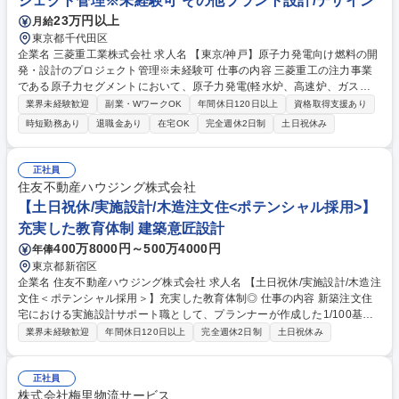
ジェクト管理※未経験可 その他プラント設計/デザイン
23万円以上
月給
東京都千代田区
企業名 三菱重工業株式会社 求人名 【東京/神戸】原子力発電向け燃料の開
発・設計のプロジェクト管理※未経験可 仕事の内容 三菱重工の注力事業
である原子力セグメントにおいて、原子力発電(軽水炉、高速炉、ガス炉
など)向け燃料の開発・設計におけるプロジェクト取りまとめ業務をお任
業界未経験歓迎
副業・WワークOK
年間休日120日以上
資格取得支援あり
せいたします。 【詳細】研究開発業務として材料、構造および設計手法
時短勤務あり
退職金あり
在宅OK
完全週休2日制
土日祝休み
(シミュレーション技術)の検討を行い、研究結果を元に基本仕様を決定
し、プラントの安全性を含む性能評価をお任せします。またモノづくりに
向けた詳細設計を実施頂きます。プロジェクト管理として、燃料の受発
正社員
注、生産管理、品質保証等部門と協力し、取りまとめて推進頂きます。 ★
住友不動産ハウジング株式会社
原子力に特化した知識は不問、機械設計や生産技術、技術営業の経験を活
【土日祝休/実施設計/木造注文住<ポテンシャル採用>】
かせる環境です。 募集職種 【東京/神戸】原子力発電向け燃料の開発・設
充実した教育体制 建築意匠設計
計のプロジェクト管理※未経験可
400万8000円～500万4000円
年俸
東京都新宿区
企業名 住友不動産ハウジング株式会社 求人名 【土日祝休/実施設計/木造注
文住＜ポテンシャル採用＞】充実した教育体制◎ 仕事の内容 新築注文住
宅における実施設計サポート職として、プランナーが作成した1/100基本
計画図を基に、施工しやすい実施設計図作成をお任せします。 《実務経験
業界未経験歓迎
年間休日120日以上
完全週休2日制
土日祝休み
の浅い方も、手厚い指導にて専門性高いスキル習得が可能》 【業務詳細】
・基本計画図の構造や法規面でのチェック ・建築確認の申請図の作図 ・
確認申請 ・1/50実施図の作図 ・省エネの計算 ・外注事務所の管理業務
正社員
（変更の範囲：当社業務全般） 募集職種 【土日祝休/実施設計/木造注文住
株式会社梅里物流サービス