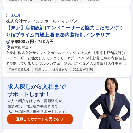
代理申請業務や実施図面の作成などを担当いただきます。 ■クライアント
から受領した１／１００基本図からの意匠実施設計、施工図作成■確認申
請に必要な法規・ボリュームチェック■申請図書作成、確認申請の代理申
正社員
請業務■外部協力事務所との省エネ・外皮計算、性能評価申請に係る連携
株式会社サンマルクホールディングス
業務。将来のビジョンとして社内設計も手掛けていく予定です。社内ルー
【東京】店舗設計(エンドユーザーと協力したモノづく
ルや進め方は一から丁寧にしっかりフォローしますのでご安心ください。
り!)/プライム市場上場 建築内装設計/インテリア
【業務内容の変更範囲】当社の指定する業務 募集職種 横浜市【木造の意
600万円～750万円
年俸
匠設計職】新規部門立ち上げ／年間休日１３０日／高年収提示
東京都豊島区
企業名 株式会社サンマルクホールディングス 求人名 【東京】店舗設計(エ
ンドユーザーと協力したモノづくり！)/プライム市場上場 仕事の内容 自社
で展開しているサンマルクカフェ、鎌倉パスタなどの店舗設計の仕事をお
任せします。最初は、CADでの設計、見積もり等既存物件の進捗に携わっ
業界未経験歓迎
転勤なし
退職金あり
完全週休2日制
ていただき、ゆくゆくは新出店店舗の担当をお任せしていきます。 【具体
的な仕事内容】 ◆CADを使用しての設計◆外部の設計事務所様、デザイ
ナー様との打ち合わせ◆社内、店舗開発部などとの打ち合わせ 【採用背
求人探し
入社まで
から
景】今後、出店数を増やしていく企業戦略の中で、組織体制を盤石なもの
サポートします！
としておきたいと考え増員募集をさせていただきます。 【変更の範囲】当
社が定める業務全般 募集職種 【東京】店舗設計(エンドユーザーと協力し
求人の紹介をはじめ、書類添削や
たモノづくり！)/プライム市場上場
面談対策、内定後の手続きまで
あなたの転職活動をサポートします。
登録してサポートを受ける