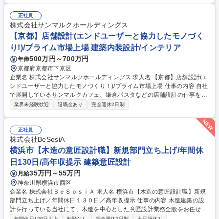
ンバーで決定し、それに基づいて意匠企画、品質性能など、商品訴求ポイ
ントについて、設計事務所やゼネコンなどの外部パートナーの協力を得な
正社員
がら造り上げていく業務、つまり「商品プロデューサー」です。設計・構
株式会社サンマルクホールディングス
造計算・施工管理を自ら行うというより、設計事務所・ゼネコン・営業担
【京都】店舗設計(エンドユーザーと協力したモノづく
当・社内関係部署と連携しながら、事業主側の立場でマンション開発全体
り!)/プライム市場上場 建築内装設計/インテリア
を推進いただきます。 募集職種 【大阪】新築分譲マンションの設計・企
500万円～700万円
年俸
画_大阪マンション事業部
京都府京都市下京区
企業名 株式会社サンマルクホールディングス 求人名 【京都】店舗設計(エ
ンドユーザーと協力したモノづくり！)/プライム市場上場 仕事の内容 自社
で展開しているサンマルクカフェ、鎌倉パスタなどの店舗設計の仕事をお
任せします。最初は、CADでの設計、見積もり等既存物件の進捗に携わっ
業界未経験歓迎
退職金あり
完全週休2日制
ていただき、ゆくゆくは新出店店舗の担当をお任せしていきます。 【具体
的な仕事内容】 ◆CADを使用しての設計◆外部の設計事務所様、デザイ
ナー様との打ち合わせ◆社内、店舗開発部などとの打ち合わせ 【採用背
正社員
景】今後、出店数を増やしていく企業戦略の中で、組織体制を盤石なもの
株式会社BeSosiA
としておきたいと考え増員募集をさせていただきます。 【変更の範囲】当
横浜市【木造の意匠設計職】新規部門立ち上げ/年間休
社が定める業務全般 募集職種 【京都】店舗設計(エンドユーザーと協力し
日130日/高年収提示 建築意匠設計
たモノづくり！)/プライム市場上場
35万円～55万円
月給
神奈川県横浜市西区
企業名 株式会社ＢｅＳｏｓｉＡ 求人名 横浜市【木造の意匠設計職】新規
部門立ち上げ／年間休日１３０日／高年収提示 仕事の内容 木造建築の設
計を行っている当社にて、木造を中心とした意匠設計業務全般をお任せい
たします。新規に立ち上げる意匠部門のコアメンバーとして、確認申請の
年間休日120日以上
転勤なし
完全週休2日制
土日祝休み