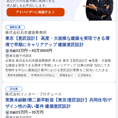
あなたの力を最大限に発揮できる
インパクトKPIの標準化、投資後の進捗管理設計 募集職種 ■【流域ファン
求人探しをお手伝いします。
ドアソシエイト】地域が持続可能な自治の為の金融スキーム構築
アドバイザーに相談する
契約社員
株式会社石本建築事務所
東京【意匠設計】 高度・大規模な建築を実現できる環
境で早期にキャリアアップ 建築意匠設計
32万円～43万3000円
月給
東京都千代田区
企業名 株式会社石本建築事務所 求人名 東京【意匠設計】★高度・大規模
な建築を実現できる環境で早期にキャリアアップ 仕事の内容 当社にて大
型物件を中心に建築設計案件における意匠設計業務をご担当いただきま
す。業務企画部門、設計部門、エンジニアリング部門が連携してプロジェ
業界未経験歓迎
年間休日120日以上
退職金あり
土日祝休み
クトを進めていきます。 【案件】官民比率が60：40（官：民）程度／学
校・庁舎・体育館等、多岐に渡ります。 【実績例】新潟日報社/Bunkamur
a/早稲田大学中野国際コミュニティプラザ/大田区総合体育館/飯能市立図
正社員
書館 他多数 【当社について】建築専門雑誌への投稿や論文の執筆など含
株式会社インター・プロデュース
め、「建築」に対する意識の高い社員が多く、常に業界の最先端を行く面
実務未経験/第二新卒歓迎【東京/意匠設計】共同住宅/デ
白さに溢れた職場です。環境統合技術による先導的事業も進めています。
ザイン性の高い案件 建築意匠設計
募集職種 東京【意匠設計】★高度・大規模な建築を実現できる環境で早期
25万円～35万円
月給
にキャリアアップ
東京都千代田区