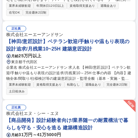
し、設計のプロとしてデザイン性の高いミサワブランドの強みを活かした
業界未経験歓迎
年間休日120日以上
資格取得支援あり
退職金あり
プランニング・ご提案をお任せします。 ■営業設計：契約前のお客様に対
在宅OK
完全週休2日制
しヒアリングを実施、具体的な間取りやデザインを提案します。ミサワホ
ームが誇る優れたデザインをアピールし、お客様の夢を具体的なプランに
落とし込むことでご契約へと導く重要な役割を担います。■実施設計：契
正社員
約に至った図面を、建築士の専門的な視点で確認申請を通せるレベルまで
株式会社エーエーアンドサン
詳細化します。図面作成、積算、協力会社への依頼、原価管理、構造確認
【神田/意匠設計】ベテラン歓迎/手触りや温もり表現の
など、多岐にわたる業務を行います。 募集職種 【設計】グッドデザイン
設計追求/月残業10~25H 建築意匠設計
賞36年連続受賞！ハイレベルな環境でキャリアアップ◎
25万円以上
月給
東京都千代田区
企業名 株式会社エーエーアンドサン 求人名 【神田/意匠設計】ベテラン歓
迎/手触りや温もり表現の設計追求/月残業10～25H 仕事の内容 【内容】建
物全体/間取り/仕様検討等の建築意匠設計・監理全般（基本・実施・監
理）【対象】民間事業・大手デベロッパーのプロジェクトを中心としたマ
業界未経験歓迎
資格取得支援あり
転勤なし
退職金あり
完全週休2日制
ンション・ホテル・オフィスビル・商業施設など 【採用背景】業績好調・
土日祝休み
案件増加による増員募集 【仕事スタイル】案件毎にチームで設計をお願い
しますので、個人に過度な負担が掛らない組織体制のため業務の平準化・
効率化が図れています。 【設計実績】函館湯の川温泉 海と灯/ヒューイッ
正社員
トリゾート、プラウド船橋本町通り、キャンパスビレッジ多摩センター、
株式会社エヌ・シー・エヌ
ホテルかずさや 他 ■設計事例掲載先■：https://www.aa-sun.com/achieve
【商品開発】設計経験者向け/業界随一の耐震構法で暮
ments/ 募集職種 【神田/意匠設計】ベテラン歓迎/手触りや温もり表現の設
らしを守る・安心を造る 建築構造設計
計追求/月残業10～25H
31万円～41万5000円
月給