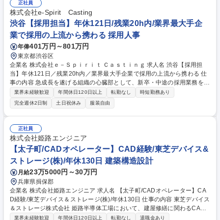
正社員
株式会社e-Spirit Casting
渋谷【採用担当】年休121日/残業20h内/業界最大手企
業で採用の上流から携わる 採用人事
401万円～801万円
年俸
東京都渋谷区
企業名 株式会社ｅ－Ｓｐｉｒｉｔ Ｃａｓｔｉｎｇ 求人名 渋谷【採用担
当】年休121日／残業20h内／業界最大手企業で採用の上流から携わる 仕
事の内容 急成長を遂げる組織の心臓部として、新卒・中途の採用業務を戦
略立案から運用、実行まで一気通貫でリードいただきます。 【下記業務詳
業界未経験歓迎
年間休日120日以上
転勤なし
時短勤務あり
細】 ■採用戦略の立案・実行（年間10～20名規模） ■ターゲット（ペルソ
完全週休2日制
土日祝休み
服装自由
ナ）の設計・媒体選定 ■スカウト送信・書類選考・面接調整 ■採用イベン
トの企画・運営 ■内定者フォローおよび新卒研修の企画 少人数のチームゆ
え、裁量は無限大。あなたの意思で組織をアップデートしてください。 募
正社員
集職種 渋谷【採用担当】年休121日／残業20h内／業界最大手企業で採用
株式会社姫路エンジニア
の上流から携わる
【太子町/CADオペレーター】CAD経験/東芝デバイス&
ストレージ(株)/年休130日 建築構造設計
23万5000円～30万円
月給
兵庫県揖保郡
企業名 株式会社姫路エンジニア 求人名 【太子町/CADオペレーター】CA
D経験/東芝デバイス＆ストレージ(株)/年休130日 仕事の内容 東芝デバイス
＆ストレージ株式会社 姫路半導体工場において、建屋修繕に関わるCAD
図面修正や、施工業者との調整・事務サポートを担当します。CADスキル
業界未経験歓迎
年間休日120日以上
転勤なし
退職金あり