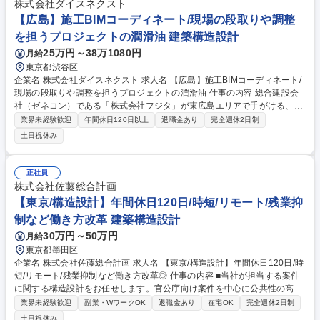
ネジメントしながら実施設計図を作成。図面・計算書・内訳書の最終チェ
株式会社ダイスネクスト
ック、確認申請対応等 ■監理業務：施工者と打合せを通して、施工図のチ
【広島】施工BIMコーディネート/現場の段取りや調整
ェックや各種検査。 募集職種 仙台【構造設計担当】フレックス勤務＆在
を担うプロジェクトの潤滑油 建築構造設計
宅勤務週3日程度可/年間休日120日
25万円～38万1080円
月給
東京都渋谷区
企業名 株式会社ダイスネクスト 求人名 【広島】施工BIMコーディネート/
現場の段取りや調整を担うプロジェクトの潤滑油 仕事の内容 総合建設会
社（ゼネコン）である「株式会社フジタ」が東広島エリアで手がける、超
大型建築プロジェクトにおいて、施工現場におけるBIM（施工計画・施工
業界未経験歓迎
年間休日120日以上
退職金あり
完全週休2日制
図）の「全体管理・スケジュールコントローラー」としてご活 躍いただき
土日祝休み
ます。 ■施工BIMデータの管理・進行マネジメント：東広島の現場事務所
に常駐し、施工計画・施工図の両面から、プロジェクトに関わる多数の専
門業者（サブコン等）をコントロールします。 ・工事の工程表から逆算
正社員
し、「どのエリアの3Dデータがいつまでに必要か」を判断し、外部の専
株式会社佐藤総合計画
門業者へデータの作成を指示 ・各社から上がってくるBIMデータの提出状
【東京/構造設計】年間休日120日/時短/リモート/残業抑
況、スケジュールの管理・督促 募集職種 【広島】施工BIMコーディネー
制など働き方改革 建築構造設計
ト/現場の段取りや調整を担うプロジェクトの潤滑油
30万円～50万円
月給
東京都墨田区
企業名 株式会社佐藤総合計画 求人名 【東京/構造設計】年間休日120日/時
短/リモート/残業抑制など働き方改革◎ 仕事の内容 ■当社が担当する案件
に関する構造設計をお任せします。官公庁向け案件を中心に公共性の高い
建物など幅広く参画します。 仕事内容の変更の範囲：当社業務全般 ≪案
業界未経験歓迎
副業・WワークOK
退職金あり
在宅OK
完全週休2日制
件≫商業施設や公共施設・マンションなど様々で、国内物件はもちろん今
土日祝休み