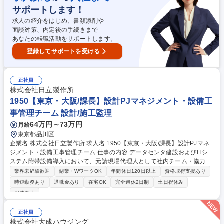
■現場は全国各所ため、必要に応じて出張ベースで訪問することもありま
サポートします！
す。 募集職種 ★月2週3休【熊本市南区】設計・技術職/天井耐震対策◎残
業10h/月以下/155日休
求人の紹介をはじめ、書類添削や
面談対策、内定後の手続きまで
あなたの転職活動をサポートします。
登録してサポートを受ける
正社員
株式会社日立製作所
1950【東京・大阪/課長】設計PJマネジメント・設備工
事管理チーム 設計/施工監理
64万円～73万円
月給
東京都品川区
企業名 株式会社日立製作所 求人名 1950【東京・大阪/課長】設計PJマネ
ジメント・設備工事管理チーム 仕事の内容 データセンタ建設およびITシ
ステム附帯設備導入において、元請現場代理人として社内チーム・協力会
社を統制し、安全・品質・工期・コストの施工管理を実施。 ■データセン
業界未経験歓迎
副業・WワークOK
年間休日120日以上
資格取得支援あり
タ関連設備の顧客課題を把握し、設計責任者として提案、基本・詳細設
時短勤務あり
退職金あり
在宅OK
完全週休2日制
土日祝休み
計、見積取りまとめ ■コンテナ型データセンタ建設のマネジメント責任者
服装自由
として、計画立案から設計、工事監理、LCC提案まで推進 ■建築物の法令
適合確認および工事監理 ■コンテナ型データセンタにおけるフィー型ビジ
正社員
ネスとして、設備の維持・資産管理を実施 ※業務内容の続きは備考欄に記
株式会社大成ハウジング