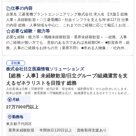
退職金あり
在宅OK
賞与あり
完全週休2日制
交通費支給
仕事の内容
駅近5分以内
土日祝休み
服装自由
寮・社宅あり
食事補助あり
企業名 三菱電機プラントエンジニアリング株式会社 求人名 【大阪】総務
人事＜未経験歓迎＞◇三菱電機G・社会インフラを支える/年休127日 仕事
の内容 総務・人事領域を中心に、これまでのご経験に応じて幅広くお任せ
します。 ＜具体的には＞ ・総務/人事労務（給与・社保・勤怠管理など）
必要な経験・能力等
・採用・教育研修 ・福利厚生運用 など ※基本的には事務所勤務ですが、
必要な経験・能力等 ＜職種未経験歓迎・業界未経験歓迎＞ ～総務、人事
採用や教育等の業務内容により、関西圏以外への日帰り・宿泊を伴う国内
のご経験が無い方でも、意欲のある方であれば未経験OK～ ■歓迎条件：総
出張もございます。 ※担当業務を持ちつつ、お互いに助け合いながら、総
務、人事のご経験をお持ちの方（業界不問） ■求める人物像：・社内外の
務部という組織として協力しながら進める体制です。 募集職種 【大阪】
関係各部門との調整を率先して行い、業務を円滑に遂行できる協調性やコ
総務人事＜未経験歓迎＞◇三菱電機G・社会インフラを支える/年休127日
ミュニケーション能力を持っている方 ・人事総務領域に興味がありゼネラ
正社員
リスト志向をお持ちの方 学歴・資格 学歴：大学院 大学 語学力： 資格：
株式会社日立医薬情報ソリューションズ
【総務・人事】未経験歓迎/日立グループ/組織運営を支
えるゼネラリストを目指す 総務
入社直後は労務（労務管理・給与計算・安全衛生・福利厚生等）からお任せいたします。
将来は総務・採用・教育業務へ守備範囲を広げ、組織運営を支えるゼネラリストをめざせ
ます。
月給
27万7000円以上
勤務地
東京都千代田区
業界未経験歓迎
年間休日120日以上
資格取得支援あり