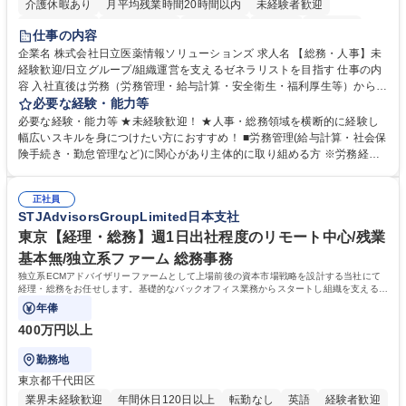
介護休暇あり
月平均残業時間20時間以内
未経験者歓迎
住宅手当あり
時短勤務あり
退職金あり
在宅OK
賞与あり
仕事の内容
育休あり
完全週休2日制
交通費支給
土日祝休み
寮・社宅あり
企業名 株式会社日立医薬情報ソリューションズ 求人名 【総務・人事】未
経験歓迎/日立グループ/組織運営を支えるゼネラリストを目指す 仕事の内
容 入社直後は労務（労務管理・給与計算・安全衛生・福利厚生等）からお
任せいたします。将来は総務・採用・教育業務へ守備範囲を広げ、組織運
必要な経験・能力等
営を支えるゼネラリストをめざせます。 ・初期業務：労働時間管理、給与
必要な経験・能力等 ★未経験歓迎！ ★人事・総務領域を横断的に経験し
計算、社会保険対応、福利厚生管理、安全衛生、健康経営推進等をお任せ
幅広いスキルを身につけたい方におすすめ！ ■労務管理(給与計算・社会保
します。ご経験に応じて、休職者管理など、幅広く経験を積んでいただき
険手続き・勤怠管理など)に関心があり主体的に取り組める方 ※労務経験
ます。 ・将来的な広がり：総務・採用・教育・税務対応・経営企画等。
者は早期にご活躍いただけます。 ■チームで仕事を推進できる方■将来は
★メンバーがマンツーマンで丁寧に教えるため、ご経験が浅くても安心！
マネジメント職として活躍したい 【尚可】■人事、労務、採用、教育業務
幅広く経験を積みたい意欲がある方に最適な環境です。 募集職種 【総
正社員
のご経験 ■労務管理（給与計算・社会保険手続き・勤怠管理など）の経験
STJAdvisorsGroupLimited日本支社
務・人事】未経験歓迎/日立グループ/組織運営を支えるゼネラリストを目
■衛生管理者の資格をお持ちの方 学歴・資格 学歴：大学院 大学 高専 短大
指す
専修学校 高校 語学力： 資格：
東京【経理・総務】週1日出社程度のリモート中心/残業
基本無/独立系ファーム 総務事務
独立系ECMアドバイザリーファームとして上場前後の資本市場戦略を設計する当社にて
経理・総務をお任せします。基礎的なバックオフィス業務からスタートし組織を支える専
任担当として広く活躍できる環境です。
年俸
400万円以上
勤務地
東京都千代田区
業界未経験歓迎
年間休日120日以上
転勤なし
英語
経験者歓迎