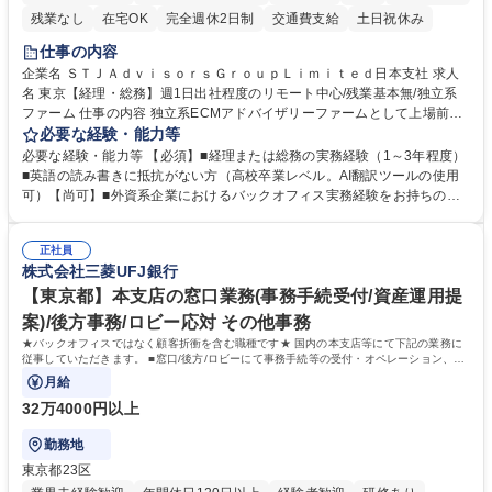
残業なし
在宅OK
完全週休2日制
交通費支給
土日祝休み
仕事の内容
企業名 ＳＴＪＡｄｖｉｓｏｒｓＧｒｏｕｐＬｉｍｉｔｅｄ日本支社 求人
名 東京【経理・総務】週1日出社程度のリモート中心/残業基本無/独立系
ファーム 仕事の内容 独立系ECMアドバイザリーファームとして上場前後
の資本市場戦略を設計する当社にて経理・総務をお任せします。基礎的な
必要な経験・能力等
バックオフィス業務からスタートし組織を支える専任担当として広く活躍
必要な経験・能力等 【必須】■経理または総務の実務経験（1～3年程度）
できる環境です。 ■日常経理、月次および年次決算サポート業務 ■本国
■英語の読み書きに抵抗がない方（高校卒業レベル。AI翻訳ツールの使用
（グローバル）との英文メール対応（AI翻訳ツール等を使用しての対応で
可）【尚可】■外資系企業におけるバックオフィス実務経験をお持ちの方
問題ございません） ■オフィス環境整備、郵便物の発送・受取等の総務業
【必須・尚可要件】簿記などの特別な資格や、TOEIC等のスコアは求めて
務全般 ■その他バックオフィス関連サポート ※ご経験に合わせて無理なく
おりません。日々の事務処理を丁寧かつ正確に行える方を歓迎します。
業務をお任せします。残業も基本的には発生せず、ご自身のペースで業務
正社員
【働き方について】現在は週4日程度の在宅勤務を実施しており、ワーク
株式会社三菱UFJ銀行
を進めやすく定着率の高い環境です。 募集職種 東京【経理・総務】週1日
ライフバランスを重視する方に最適な環境です（フルリモートも面接で相
出社程度のリモート中心/残業基本無/独立系ファーム
談可）。【求める人物像】幅広いバックオフィス業務に柔軟に対応でき、
【東京都】本支店の窓口業務(事務手続受付/資産運用提
社内外と円滑にコミュニケーションを取りながら業務を推進できる方 学
案)/後方事務/ロビー応対 その他事務
歴・資格 学歴：大学院 大学 高専 短大 専修学校 高校 語学力： 資格：
★バックオフィスではなく顧客折衝を含む職種です★ 国内の本支店等にて下記の業務に
従事していただきます。 ■窓口/後方/ロビーにて事務手続等の受付・オペレーション、お
客様対応
月給
32万4000円以上
勤務地
東京都23区