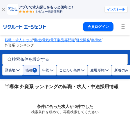
アプリで求人探しをもっと便利に！
インストール
レビュー高評価
無料
会員ログイン
/
/
/
/
転職・求人トップ
機械/電気/電子製品専門職
研究開発
半導体
外資系 ランキング
検索条件を設定する
勤務地
職種
年収
こだわり条件
雇用形態
新着のみ
1
半導体 外資系 ランキングの転職・求人・中途採用情報
条件に合った求人が 0件でした
検索条件を緩めて、再度検索してください