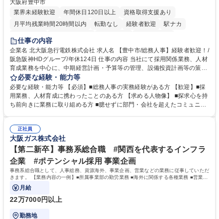
大阪府豊中市
業界未経験歓迎
年間休日120日以上
資格取得支援あり
月平均残業時間20時間以内
転勤なし
経験者歓迎
駅ナカ
退職金あり
完全週休2日制
交通費支給
駅近5分以内
仕事の内容
土日祝休み
服装自由
昼食補助あり
食事補助あり
企業名 北大阪急行電鉄株式会社 求人名 【豊中市/総務人事】経験者歓迎！/
阪急阪神HDグループ/年休124日 仕事の内容 当社にて採用関係業務、人材
育成業務を中心に、中期経営計画・予算等の管理、設備投資計画等の策
定、さらに社内の重要会議の運営等、経営の根幹となる幅広い総務人事業
必要な経験・能力等
務全般を担当していただきます。 【主な業務内容】 ■採用関係業務および
必要な経験・能力等 【必須】■総務人事の実務経験がある方 【歓迎】■採
人材育成(社員研修)業務の推進 ■中期経営計画および予算等の管理 ■設備
用業務、人材育成に携わったことのある方 【求める人物像】 ■探求心を持
投資計画等の策定 ■社内の重要会議の運営 ■その他総務人事業務全般 【入
ち前向きに業務に取り組める方 ■臆せずに部門・会社を超えたコミュニケ
社後】入社後は採用や育成をメインに担当し将来的には経営根幹に関わる
ーションの取れる方 ■自分で考えて行動のできる方 ■第二の創業期を迎え
総務人事業務全般へ幅広く従事していただきます。 募集職種 【豊中市/総
る当社で組織の次代を担うネクスト人材として長期的に成長したい方 ■周
務人事】経験者歓迎！/阪急阪神HDグループ/年休124日
正社員
囲のメンバーと協調しつつ主体性を持って能動的に業務を推進できる方 学
大阪ガス株式会社
歴・資格 学歴：大学院 大学 高専 短大 専修学校 高校 語学力： 資格：
【第二新卒】事務系総合職 #関西を代表するインフラ
企業 #ポテンシャル採用 事業企画
事務系総合職として、人事総務、資源海外、事業企画、営業などの業務に従事していただ
きます。 【業務内容の一例】■所属事業部の勤労業務 ■海外に関係する各種業務 ■営業部
門の企画スタッフ、ルート営業
月給
22万7000円以上
勤務地