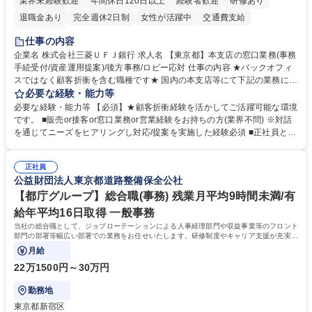
業界未経験歓迎
年間休日120日以上
経験者歓迎
研修あり
退職金あり
完全週休2日制
女性が活躍中
交通費支給
土日祝休み
仕事の内容
企業名 株式会社三菱ＵＦＪ銀行 求人名 【東京都】本支店の窓口業務(事務
手続受付/資産運用提案)/後方事務/ロビー応対 仕事の内容 ★バックオフィ
スではなく顧客折衝を含む職種です★ 国内の本支店等にて下記の業務に従
事していただきます。 ■窓口/後方/ロビーにて事務手続等の受付・オペレ
必要な経験・能力等
ーション、お客様対応 ■窓口にて、ご来店された個人のお客様に対して金
必要な経験・能力等 【必須】★顧客折衝経験を活かしてご活躍可能な環境
融商品のご提案 ■効率的な事務運用の検討・構築等 ≪業務紹介：ご応募前
です。 ■販売or接客or窓口業務or営業経験をお持ちの方(業界不問) ※対話
に必ずご覧ください≫ ※記事 https://www.mysite.bk.mufg.jp/career/circle/
を通じてニーズをヒアリングし対応/提案を実施した経験必須 ■正社員とし
article17/ ※動画 https://youtu.be/H-S7HaJqqbg 募集職種 【東京都】本支
ての就業経験1年以上 【歓迎】■金融業界での就業経験■銀行での預金為替
店の窓口業務(事務手続受付/資産運用提案)/後方事務/ロビー応対
事務経験 ■金融商品の提案・販売経験 ≪魅力≫研修やOJT環境が整ってい
正社員
るので安心して入行いただけます。 幅広いキャリアの選択肢があり、公募
公益財団法人東京都道路整備保全公社
や社内副業等を活用し、 一人ひとりが挑戦できるカルチャーが浸透してい
ます。 学歴・資格 学歴：大学院 大学 高専 短大 専修学校 高校 語学力：
【都庁グループ】総合職(事務) 残業月平均9時間未満/有
資格：
給年平均16日取得 一般事務
当社の総合職として、ジョブローテーションによる人事経理部門や収益事業等のフロント
部門の部署等幅広い部署での業務をお任せいたします。研修制度やキャリア支援が充実し
ております！ ※下記業務詳細
月給
22万1500円～30万円
勤務地
東京都新宿区