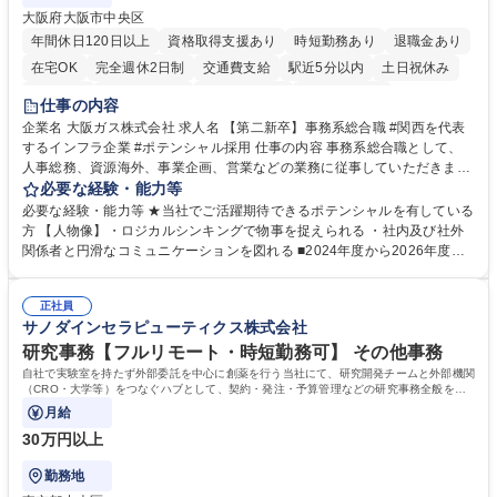
大阪府大阪市中央区
年間休日120日以上
資格取得支援あり
時短勤務あり
退職金あり
在宅OK
完全週休2日制
交通費支給
駅近5分以内
土日祝休み
服装自由
第二新卒歓迎
寮・社宅あり
食事補助あり
仕事の内容
企業名 大阪ガス株式会社 求人名 【第二新卒】事務系総合職 #関西を代表
するインフラ企業 #ポテンシャル採用 仕事の内容 事務系総合職として、
人事総務、資源海外、事業企画、営業などの業務に従事していただきま
す。 【業務内容の一例】■所属事業部の勤労業務 ■海外に関係する各種業
必要な経験・能力等
務 ■営業部門の企画スタッフ、ルート営業 【キャリアパス】入社後の配属
必要な経験・能力等 ★当社でご活躍期待できるポテンシャルを有している
ポジションで一定期間ご活躍頂いた後、本人の適性及び将来のキャリアを
方 【人物像】・ロジカルシンキングで物事を捉えられる ・社内及び社外
鑑みてジョブローテーションを行います。 【育成】OJTでの現場育成や研
関係者と円滑なコミュニケーションを図れる ■2024年度から2026年度ま
修カリキュラムを通じて、Daigasグループの業務で必要となる知識につい
での3ヵ年を対象とする「Daigasグループ中期経営計画2026」を策定しま
て学んでいただきます。 募集職種 【第二新卒】事務系総合職 #関西を代
した。https://www.osakagas.co.jp/company/press/pr2024/1777576_564
表するインフラ企業 #ポテンシャル採用
正社員
72.html ■エネルギーセキュリティの不安定化や気候変動による自然災害の
サノダインセラピューティクス株式会社
甚大化など、これまで以上に社会課題解決の重要性が高まっています。
「未来の日常」の創造に向けて持続可能な社会の実現に貢献してまいりま
研究事務【フルリモート・時短勤務可】 その他事務
す。 学歴・資格 学歴：大学院 大学 語学力： 資格：
自社で実験室を持たず外部委託を中心に創薬を行う当社にて、研究開発チームと外部機関
（CRO・大学等）をつなぐハブとして、契約・発注・予算管理などの研究事務全般をお
任せします。
月給
30万円以上
勤務地