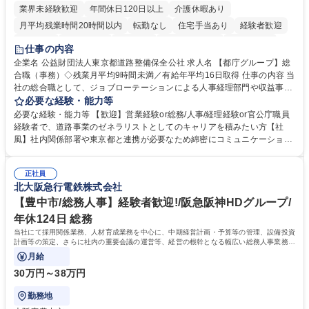
業界未経験歓迎
年間休日120日以上
介護休暇あり
月平均残業時間20時間以内
転勤なし
住宅手当あり
経験者歓迎
研修あり
退職金あり
賞与あり
完全週休2日制
交通費支給
仕事の内容
駅近5分以内
資格取得手当あり
食事補助あり
企業名 公益財団法人東京都道路整備保全公社 求人名 【都庁グループ】総
合職（事務）◇残業月平均9時間未満／有給年平均16日取得 仕事の内容 当
社の総合職として、ジョブローテーションによる人事経理部門や収益事業
等のフロント部門の部署等幅広い部署での業務をお任せいたします。研修
必要な経験・能力等
制度やキャリア支援が充実しております！ ※下記業務詳細 【業務詳細】■
必要な経験・能力等 【歓迎】営業経験or総務/人事/経理経験or官公庁職員
管理部門：広報、人事、経理など当公社の運営に係る管理業務 ■収益部
経験者で、道路事業のゼネラリストとしてのキャリアを積みたい方【社
門：駐車場の新規開拓、管理運営、新宿駅西口広場の「イベントコーナ
風】社内関係部署や東京都と連携が必要なため綿密にコミュニケーション
ー」などの管理運営 ■道路部門：整備の急がれる骨格幹線道路や木造住宅
を図っています。 【業務の魅力】■幅広く携われる：総合職（事務）で
密集地域の特定整備路線の用地取得、道路に関する普及啓発事業、都内の
は、駐車場の管理運営や道路用地の取得、公益財団法人の中枢を担う管理
道路施設や道路工事現場の見学ツアー事業 ※入社後は上記いずれかの部門
正社員
部門など多岐に渡る業務を経験できます。 ■様々なプロジェクト：駐車場
北大阪急行電鉄株式会社
へ配属。※業務内容変更の範囲：会社の定める業務 募集職種 【都庁グル
事業の他、新宿駅西口広場内に設置された照明を兼ねた広告「ブライトサ
ープ】総合職（事務）◇残業月平均9時間未満／有給年平均16日取得
イン」の管理運営を行うなど、事業収益を生み出す活動を積極的に行って
【豊中市/総務人事】経験者歓迎!/阪急阪神HDグループ/
います。 学歴・資格 学歴：大学院 大学 高専 短大 専修学校 高校 語学力：
年休124日 総務
資格：
当社にて採用関係業務、人材育成業務を中心に、中期経営計画・予算等の管理、設備投資
計画等の策定、さらに社内の重要会議の運営等、経営の根幹となる幅広い総務人事業務全
般を担当していただきます。
月給
30万円～38万円
勤務地