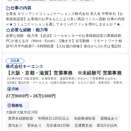
仕事の内容
企業名 キリンアンドコミュニケーションズ株式会社 求人名 中野本社【お
客様相談室】お客様のお声をもとにより良い商品づくりへ貢献 仕事の内容
≪★コミュニケーションを通してキリンのファンを増やしませんか？★≫
お客様のお声をより良い商品づくりに活かしていく上で、窓口となるお客
必要な経験・能力等
様相談室でのお仕事です。 日々お客様からいただくキリングループへのご
必要な経験・能力等 【必須】コールセンターやお客様相談室の業務経験、
意見を、企業活動に活かしています。お客様からの声に迅速かつ誠意をも
PCが使える方（Word・Excel）【働き方】在宅勤務・リモートワーク相
って対応、情報提供するとともにグループ内活動に反映しています。 【具
談可/月平均残業7～8時間程度 【入社後の研修】着任から1か月は電話対応
体的には】電話応対、メール、お手紙対応、ご指摘品調査報告書作成、有
のOJTを中心に実施し、電話対応に慣れた段階でメール・手紙のOJTを実
人チャットボット対応など。 【1日の対応件数】■電話：月間一人当たり
施する予定です。独り立ち以降もしっかりフォローする体制を整えていま
平均100件前後■メール・手紙：同上40件前後 募集職種 中野本社【お客様
正社員
すのでご安心ください。 【当社について】キリングループの広報機能を担
株式会社キーエンス
相談室】お客様のお声をもとにより良い商品づくりへ貢献
う会社として、お客様との出会いを大切にし、磨き上げたホスピタリティ
を込めてコミュニケーションをとりながら広報関連業務を行っておりま
【大阪・京都・滋賀】営業事務 ※未経験可 営業事務
す。 学歴・資格 学歴：大学院 大学 高専 短大 専修学校 高校 語学力： 資
【仕事内容】大阪営業所、京都営業所、滋賀営業所いずれかにて営業事務をお任せ。
格：
【詳細】電話応対・データ入力・伝票や見積の作成・カタログ送付・来客対応・営業所内
で発生する事務業務や業務改善をお任せ。
月給
27万9000円～28万1000円
勤務地
大阪府大阪市淀川区
業界未経験歓迎
年間休日120日以上
未経験者歓迎
退職金あり
賞与あり
育休あり
完全週休2日制
交通費支給
駅近5分以内