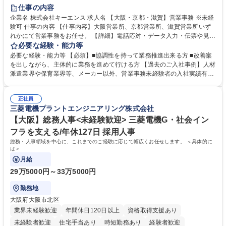
土日祝休み
仕事の内容
企業名 株式会社キーエンス 求人名 【大阪・京都・滋賀】営業事務 ※未経
験可 仕事の内容 【仕事内容】大阪営業所、京都営業所、滋賀営業所いず
れかにて営業事務をお任せ。 【詳細】電話応対・データ入力・伝票や見積
の作成・カタログ送付・来客対応・営業所内で発生する事務業務や業務改
必要な経験・能力等
善をお任せ。 【教育制度】ご入社後、育成担当とペアになりながらOJTに
必要な経験・能力等 【必須】■協調性を持って業務推進出来る方 ■改善案
て業務を覚えていただくことが可能です。業務システムがきちんと構築さ
を出しながら、主体的に業務を進めて行ける方 【過去のご入社事例】人材
れているため、スムーズに仕事に慣れることができる環境です。また、
派遣業界や保育業界等、メーカー以外、営業事務未経験者の入社実績有
「チームで成果を出す文化」があり、良いやり方を積極的に共有しながら
【当社の事務職について】単なる事務ではなく主体性を発揮したサポート
常に改善を目指す風土のため、安心して業務に取り組んでいただけます。
により、キーエンスの付加価値向上に貢献します。ベースの定型業務に加
募集職種 【大阪・京都・滋賀】営業事務 ※未経験可
正社員
えて、お客様や社員の状況に合わせ、能動的なサポート、改善の動きも期
三菱電機プラントエンジニアリング株式会社
待され。組織を支えるスペシャリストとして、チームに貢献し、結果的に
社員から頼られる存在になることができます。平均19:30の退勤以降の業
【大阪】総務人事<未経験歓迎> 三菱電機G・社会イン
務の持ち帰りも禁止されており、メリハリのある働き方となります。 学
フラを支える/年休127日 採用人事
歴・資格 学歴：大学院 大学 高専 短大 語学力： 資格：
総務・人事領域を中心に、これまでのご経験に応じて幅広くお任せします。 ＜具体的に
は＞
月給
29万5000円～33万5000円
勤務地
大阪府大阪市北区
業界未経験歓迎
年間休日120日以上
資格取得支援あり
未経験者歓迎
住宅手当あり
時短勤務あり
経験者歓迎