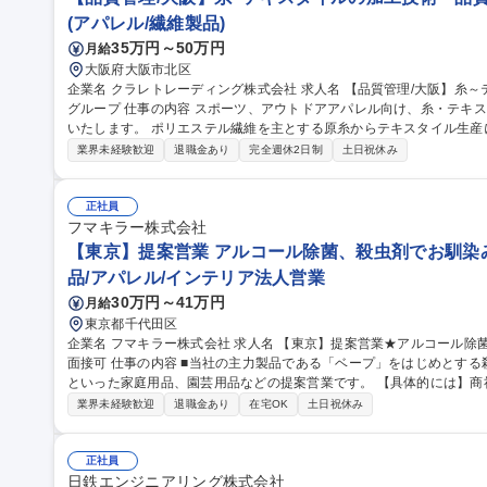
(アパレル/繊維製品)
35万円～50万円
月給
大阪府大阪市北区
企業名 クラレトレーディング株式会社 求人名 【品質管理/大阪】糸～テキスタイルの加工技術・品質管理/クラレ
グループ 仕事の内容 スポーツ、アウトドアアパレル向け、糸・テキスタイルの加工技術・品質管理業務をお任せ
いたします。 ポリエステル繊維を主とする原糸からテキスタイル生産において、フィラメント原糸、仮撚り、紡
績、織、編、染などの協力外注工場と連携し、加工技術対応や品質管理に
業界未経験歓迎
退職金あり
完全週休2日制
土日祝休み
外も可能性はあり。 ■アイテム：Tシャツ、インナーやアウター、ボ
ン。 募集職種 【品質管理/大阪】糸～テキスタイルの加工技術・品質
正社員
フマキラー株式会社
【東京】提案営業 アルコール除菌、殺虫剤でお馴染み
品/アパレル/インテリア法人営業
30万円～41万円
月給
東京都千代田区
企業名 フマキラー株式会社 求人名 【東京】提案営業★アルコール除菌、殺虫剤でお馴染みのフマキラー ◎WEB
面接可 仕事の内容 ■当社の主力製品である「ベープ」をはじめとする殺虫用品や「キッチン用アルコール除菌」
といった家庭用品、園芸用品などの提案営業です。 【具体的には】商
ー、スーパー ドラッグストア等 ）への本部商談と店頭での販売促進を中心に担っていただきます。市場や販売動
業界未経験歓迎
退職金あり
在宅OK
土日祝休み
向の調査 ・製品や売場レイアウトの提案、 その提案資料の作成（ディ
暮らしを守ることに直結するやりがいのある営業です ■弊社は海外で
は海外営業としてのキャリア構築も可能です。 募集職種 【東京】提案営業★アルコール除菌、殺虫剤でお馴染み
正社員
のフマキラー ◎WEB面接可
日鉄エンジニアリング株式会社