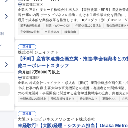
東京都江東区
企業名 三井住友カード株式会社 求人名 【業務改革・BPR】収益改善余地の発掘から効果創出までを一気通貫で担
当 仕事の内容 データビジネスの推進における生産性最大化を目的に、収益改善余地の発掘から効果創出まで一気
通貫で抜本的な業務改革を推進します。 ■プロダクト別（Custella・Vクーポン等）の現行業務の整理・可視化 ■
業務の理想像整理、現状との差分分析、改善施策の検討 ■理想像実現
業界未経験歓迎
副業・WワークOK
年間休日120日以上
資格取得支援あ
務改革の推進 ■Salesforce等を活用した業務プロセス最適化・要件
完全週休2日制
土日祝休み
服装自由
日制
プロジェクトの進捗管理 募集職種 【業務改革・BPR】
し
正社員
株式会社ジェイテクト
【田町】産官学連携企画立案・推進/学会有識者との技
他コーポレートスタッフ
27万8000円以上
月給
東京都港区
企業名 株式会社ジェイテクト 求人名 【田町】産官学連携企画立案・推進/学会有識者との技術渉外対応/トヨタG
中核 仕事の内容 主要大学や研究機関との連携（有識者との関係構築、シーズ探索、情報収集など）を通じ、弊社
のの研究開発・事業開発に関連する産官学連携戦略の立案、共創先と
せします。 社外との幅広い交流を通じてニーズとシーズのマッチングを図り社会課題の解決や未来の社会に対す
年間休日120日以上
資格取得支援あり
時短勤務あり
退職金あり
在宅
る技術開発等、常に最先端の技術に関わることが出来ます。 ◆社外連
の関係構築・人脈形成 ◆関連省庁・団体との技術渉外、情報収集 募集職種 【田町】産官学連携企画立案・推進/
学会有識者との技術渉外対応/トヨタG中核
正社員
大阪メトロビジネスアソシエイト株式会社
未経験可!【大阪/経理・システム担当】Osaka Met