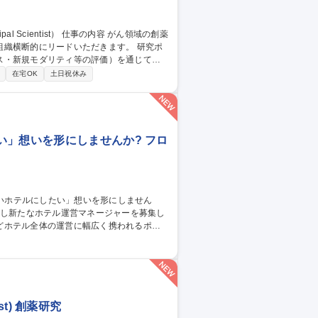
断的にリードいただきます。 研究ポ
ス・新規モダリティ等の評価）を通じて、
T (Breakthrough-generating
在宅OK
土日祝休み
ック抗体、IO領域のブレークスルーアセットな
域薬理研究
い」想いを形にしませんか? フロ
どホテル全体の運営に幅広く携われるポジ
売戦略 ■宿泊プランの企画 ■お客様満足度向
■フロント業務のフォロー ■安全/衛生管理 ■
スタッフ】
st) 創薬研究