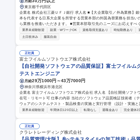
30万円以上
月給
東京都千代田区
企業名 株式会社三菱ＵＦＪ銀行 求人名 ■【大企業取引／外為業務】銀行出身者歓迎◎丸の内勤務 仕事の内容 ■日
本を代表する日系大企業を所管する営業本部の外国為替業務を担当い
ら業務を推進いただきます。 ■営業本部取引先のニーズにお応えすべく、マルチタスクをスピーディかつ正確に進
め、安定的かつ高品質な事務提供がミッションです。 ■メール、電話
業界未経験歓迎
副業・WワークOK
資格取得支援あり
時短勤務あり
なります。 募集職種 ■【大企業取引／外為業務】銀行出身者歓迎◎
土日祝休み
服装自由
正社員
富士フイルムソフトウエア株式会社
【自社開発ソフトウェアの品質保証】富士フイルムグル
テストエンジニア
29万1000円～43万7000円
月給
神奈川県横浜市港北区
企業名 富士フイルムソフトウエア株式会社 求人名 【自社開発ソフトウェアの品質保証】富士フイルムグループ/
在宅・リモート可 仕事の内容 当社のソフトウェア品質検証技術者（テストエンジニア）として、当社開発ソフト
ウェアのシステムテスト・製品検査の実施と実行管理 （設計・実施と
す。 【業務詳細】品質・効率（ex. テスト自動化）の向上や、今後のCloud/AI/IoT/DevOps時代のテスト・品質保
業界未経験歓迎
年間休日120日以上
転勤なし
退職金あり
完全週休2
証に向けて、最新の技術を取り入れることに積極的にチャレンジする人を期待します。 
体の品質保証を担っているのに対し、弊社ではソフトウェア部分の品質保証
【自社開発ソフトウェアの品質保証】富士フイルムグループ/在宅・リ
正社員
クラレトレーディング株式会社
【品質管理/大阪】糸~テキスタイルの加工技術・品質