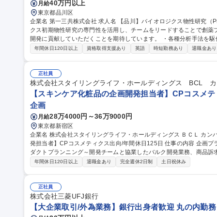
40万円以上
月給
東京都品川区
企業名 第一三共株式会社 求人名 【品川】バイオロジクス物性研究（Prinicipal Scientist） 仕事の内容 バイオロジ
クス初期物性研究の専門性を活用し、チームをリードすることで創薬
開発に貢献していただくことを期待しています。 ・各種分析手法を駆使したいバイオロジクス物性解析技術開発
・バイオロジクス物性研究による社内テーマ推進 募集職種 【品川】バイオロジクス物性研究（Prinicipal Scientis
年間休日120日以上
資格取得支援あり
英語
時短勤務あり
退職金あり
t）
正社員
株式会社スタイリングライフ・ホールディングス BCL 
【スキンケア化粧品の企画開発担当者】CPコスメティ
企画
28万4000円～36万9000円
月給
東京都新宿区
企業名 株式会社スタイリングライフ・ホールディングス ＢＣＬ カンパニー 求人名 【スキンケア化粧品
発担当者】CPコスメティクス出向/年間休日125日 仕事の内容 企画プランナーとして、スキンケアを中心にプロ
ダクトプランニング～開発チームと協業したバルク開発業務、商品訴
きます。 【立案】■販売データ分析、課題抽出等企画背景構築 ■リリース計画案(短期・中長期)、新商品の提案
年間休日120日以上
退職金あり
完全週休2日制
土日祝休み
【商品開発全般】■コンセプト構築 ■バルク開発全般 ■理論・アプロー
■品質設計 ■ソフト情報づくり ■製品エビデンス企画 ■社内向け商品
OEMメーカーなどと連携しながら業務を進めて頂きます。 募集職種 【スキンケア化粧品の企画開発担当者】CP
正社員
コスメティクス出向/年間休日125日
株式会社三菱UFJ銀行
【大企業取引/外為業務】銀行出身者歓迎 丸の内勤務