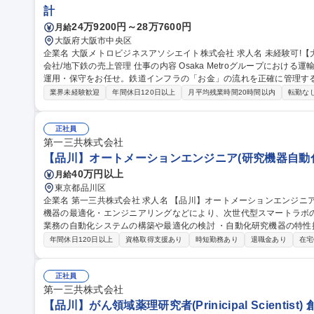
計
24万9200円～28万7600円
月給
大阪府大阪市中央区
企業名 大阪メトロビジネスアソシエイト株式会社 求人名 未経験可!【大阪/経理・システム担当】Osaka Metro子
会社/地下鉄の売上管理 仕事の内容 Osaka Metroグループにおける運輸収入の計上・審査および、関連システムの
運用・保守をお任せ。鉄道インフラの「お金」の流れを正確に管理す
安定稼働を担うポジションです 【経理(50%)：駅売上の審査・管理】■駅における売上データと現金の照合・管理
業界未経験歓迎
年間休日120日以上
月平均残業時間20時間以内
転勤な
■日次・月次決算業務および仕訳入力■定期券発売所における売上処理
用保守(50%)】■経理システムのユーザーサポート（社内や駅からの
整・橋渡し業務■システム改修時の要件定義サポート（タッチ決済・Q
正社員
第一三共株式会社
契約業務管理 募集職種 未経験可!【大阪/経理・システム担当】Osak
【品川】オートメーションエンジニア(研究機器自動化
40万円以上
月給
東京都品川区
企業名 第一三共株式会社 求人名 【品川】オートメーションエンジニア(研究機器自動化) 仕事の内容 自動化研究
機器の最適化・エンジニアリングなどにより、次世代型スマートラボの拡大を
業務の自動化システムの構築や最適化の検討 ・自動化研究機器の特性
連技術の調査および導入の検討 創薬研究領域のデジタル変革として
年間休日120日以上
資格取得支援あり
時短勤務あり
退職金あり
在宅
を進めております 募集職種 【品川】オートメーションエンジニア(
正社員
第一三共株式会社
【品川】がん領域薬理研究者(Prinicipal Scientist)