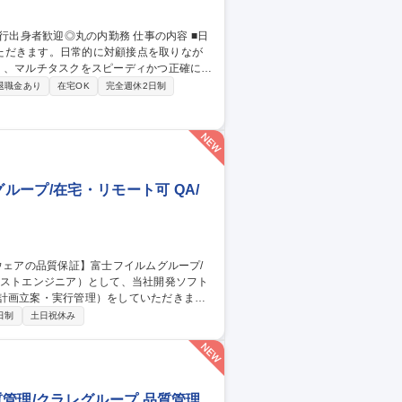
ただきます。日常的に対顧接点を取りなが
等による顧客応対・事務効率化交渉も業務と
退職金あり
在宅OK
完全週休2日制
丸の内勤務
ープ/在宅・リモート可 QA/
計画立案・実行管理）をしていただきま
日制
土日祝休み
※富士フイルムが製品全
の責任を担っています。 募集職種
モート可
管理/クラレグループ 品質管理