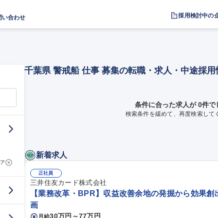
採用検討中の
問い合わせ
千葉県 警戒船 仕事 募集の転職・求人・中途採用
条件に合った求人が 0件で
検索条件を緩めて、再度検索して
新着求人
ア
正社員
三井住友カード株式会社
【業務改革・BPR】収益改善余地の発掘から効果創
画
30万円～77万円
月給