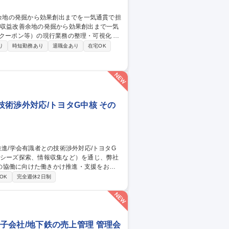
に向けたロードマップ作成および抜本的な業
り
時短勤務あり
退職金あり
在宅OK
定義 ■社内外関係者との調整・合意形成および
収益改善余地の発掘から効果創出までを一気通貫で担当
術渉外対応/トヨタG中核 その
の協働に向けた働きかけ推進・支援をお任
OK
完全週休2日制
携の企画立案・推進 ◆主要大学・有識者と
ro子会社/地下鉄の売上管理 管理会