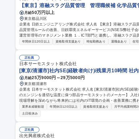
【東京】溶融スラグ品質管理 管理職候補 化学品質
50万円以上
月給
東京都品川区
企業名 日鉄エンジニアリング株式会社 求人名 【東京】溶融スラグ品質管理 管理職候補 仕事の内容 ■溶融スラグ
品質管理ルールの改善、日鉄環境エネルギーサービス(NSES/弊社子会
運営管理等のマネジメント業務 １．ICT部門と連携し、溶融スラグ品質管理のためのデータ取り及びシステム構築
２．NSES本社・各事業所と連携し、弊社が進めるスラグ品質管理業
年間休日120日以上
資格取得支援あり
時短勤務あり
退職金あり
在宅
発生した際に、再発防止策の策定及びNSES各事業所へ再発防止策の
取り組んでもらい、OJTによる育成を基本とします。各種マネジメントに
職種 【東京】溶融スラグ品質管理 管理職候補
正社員
日本サーモスタット株式会社
[東京/清瀬市]社内SE(経験者向け)/残業月10時間 
25万9000円～29万5000円
月給
東京都清瀬市
企業名 日本サーモスタット株式会社 求人名 [東京/清瀬市]社内SE(経験者向け)/残業月10時間 仕事の内容 【自動車
のエンジンを適切な温度に保つ部品サーモスタットのメーカー】 入社
現場理解を深めながら将来的には社内のIT環境の企画・改善業務に携わって頂きます。 ■I
PC・IT機器のセットアップ/管理(キッティング)、社内問い合わせ対
業界未経験歓迎
年間休日120日以上
資格取得支援あり
月平均残業時間2
(業務ツール等) 、業務運用サポート 、社内IT講習の実施等■IT環境
土日祝休み
築・運用 (基幹システム・仮想環境等)、業務効率化ツールの作成・改修及びプロ
等)、ITインフラの構築・運用、DX推進活
正社員
出光興産株式会社