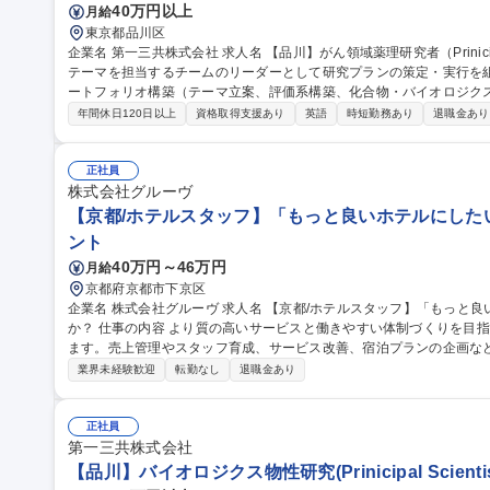
40万円以上
月給
東京都品川区
企業名 第一三共株式会社 求人名 【品川】がん領域薬理研究者（Prinicipal Scientist） 仕事の内容 がん領域の創薬
テーマを担当するチームのリーダーとして研究プランの策定・実行を組織横
ートフォリオ構築（テーマ立案、評価系構築、化合物・バイオロジク
研究開発パイプラインの創出に貢献していただきます。 DXd ADCsに続く次世代BG
年間休日120日以上
資格取得支援あり
英語
時短勤務あり
退職金あり
technology) 創出に向け、次世代ADC、TPD、マルチスぺシフィ
ど、がん領域における多様な創薬アセットの薬理研究の加速を目指します。 募集職種 【品川】がん領
者（Prinicipal Scientist）
正社員
株式会社グルーヴ
【京都/ホテルスタッフ】「もっと良いホテルにした
ント
40万円～46万円
月給
京都府京都市下京区
企業名 株式会社グルーヴ 求人名 【京都/ホテルスタッフ】「もっと良いホテルにしたい」想いを形にしません
か？ 仕事の内容 より質の高いサービスと働きやすい体制づくりを目指し新たなホテル運営マネージャーを募集し
ます。売上管理やスタッフ育成、サービス改善、宿泊プランの企画な
ションです。 ＞＞仕事内容＜＜ ホテル運営全般をお任せします！ ■ホテル全体の運営管理 ■アルバイトスタッフ
業界未経験歓迎
転勤なし
退職金あり
の育成・マネジメント ■売上/稼働率の管理 ■予約サイト（OTA）の販
上に向けた改善 ■施設/設備の維持管理 ■地域との連携やイベント企画 
本社との連携 ■備品等の在庫管理/発注業務 ■電話/メール対応 ■清掃業務など 募集職種 【京都/ホテル
正社員
「もっと良いホテルにしたい」想いを形にしませんか？
第一三共株式会社
【品川】バイオロジクス物性研究(Prinicipal Scienti