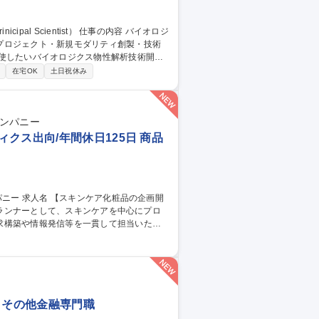
プロジェクト・新規モダリティ創製・技術
在宅OK
土日祝休み
カンパニー
クス出向/年間休日125日 商品
の企画開
求構築や情報発信等を一貫して担当いただ
チ(成分を含む)構築 ■容器、パッケージ開発
マニュアル作成、各媒体物の進行 ※他部署や
 その他金融専門職