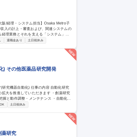
る経理業務とそれを支える「システム」の
し
退職金あり
土日祝休み
■他社線との連絡運輸精算業務【システム運
問い合わせ対応）■システムベンダーとの調
Rコード等の最新技術対応■システム関連の
a Metro子会社/地下鉄の売上管理
) その他医薬品研究開発
推進していただきます ・創薬研究
把握と動作調整・メンテナンス ・自動化関
実験の自動化とデータ収集のリアルタイム化
OK
土日祝休み
研究機器自動化)
 創薬研究