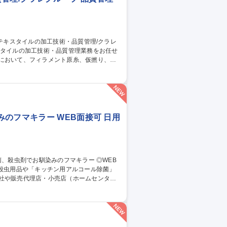
従事。 ■出張：主に国内 3回前後/月。海
トムス等。スポーツ系の生地の生産がメイ
管理/クラレグループ
のフマキラー WEB面接可 日用
社や販売代理店・小売店（ホームセンタ
スプレイや販促物の企画）等。 ■人の命や
も殺虫剤事業を展開しております。将来的に