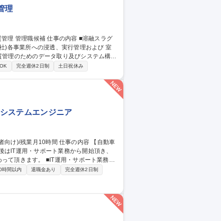
管理
社)各事業所への浸透、実行管理および 室
務の落とし込み ３．スラグ品質トラブルが
OK
完全週休2日制
土日祝休み
浸透 ※当面は先任とマンツーマンで業務に
関わる社内講座、研修受講あり。 募集
社内システムエンジニア
後はIT運用・サポート業務から開始頂き、
T運用・サポート業務：
応(ヘルプデスク)、ソフトウェア導入・運用
0時間以内
退職金あり
完全週休2日制
の企画・改善：社内システム・サーバーの構
グラム対応(AS400/VBScript/RPA
動等。 募集職種 [東京/清瀬市]社内SE(経験者向け)/残業月10時間