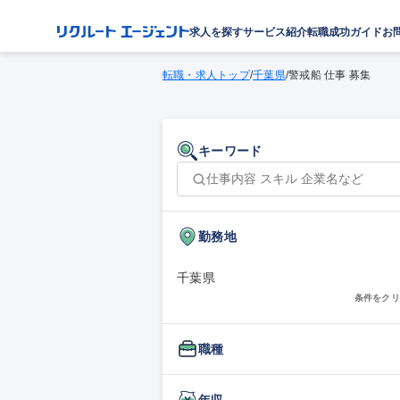
求人を探す
サービス紹介
転職成功ガイド
お
転職・求人トップ
/
千葉県
/
警戒船 仕事 募集
キーワード
勤務地
千葉県
条件をクリ
職種
年収