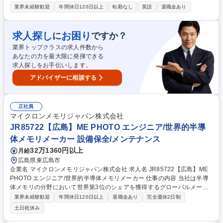
た技術開発をお任せ致します。 【詳細】■FILMS（CVD, PVD, DIFF, IMP)
業界未経験歓迎
年間休日120日以上
転勤なし
英語
退職金あり
エリアにおける24時間7日間の 技術開発を実施する。 ・開発デバイスにお
ける Level Owner 業務（プロセスセットアップ、プロセス改善評価、SP
C、Redundancy展開などPMIに規定された開発業務）の実施。 ・新規装
求人探し
お困り
に
ですか？
置評価、材料評価を含んだプロセス開発。 ・新規材料における剥がれ検査
業界トップクラスの求人件数から
の実施。 ■開発ロットのサイクルタイム改善活動（Redundancy tool の展
あなたの力を最大限に発揮できる
開、量産品との条件一致化など）を製造関係者とともに実施する 募集職種
求人探しをお手伝いします。
■JR92349【広島】製造開発エンジニアリング/世界的半導体メーカー
アドバイザーに相談する
正社員
マイクロンメモリジャパン株式会社
JR85722【広島】ME PHOTO エンジニア/世界的半導
体メモリメーカー 設備保全/メンテナンス
32万1360円以上
月給
広島県東広島市
企業名 マイクロンメモリジャパン株式会社 求人名 JR85722【広島】ME
PHOTO エンジニア/世界的半導体メモリメーカー 仕事の内容 当社は半導
体メモリの分野において世界第3位のシェアを獲得するグローバルメーカ
ーです。今回は、そんな当社のME PHOTO エンジニアとして、下記の業
業界未経験歓迎
年間休日120日以上
退職金あり
完全週休2日制
務をお任せ致します。 【詳細】■故障解析、FMEA、8D、SPC手法を適用
土日祝休み
し、プロセス関連の問題を特定・診断・解決 ■プロセスステップでの変更