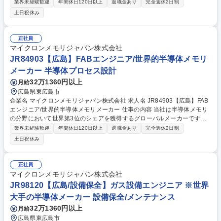
す。製造ラインで発生する不良や異常をデータで分析し、原因の特定と改
業界未経験歓迎
年間休日120日以上
退職金あり
完全週休2日制
善策の提案・実行をチームで協力しながら進めます。 【詳細】■製造工程
土日祝休み
の不良・異常データの分析と原因特定 ■製造現場と連携した再発防止策の
実施 ■新しい工程や改善策の導入および評価 ■不良の傾向や改善結果に関
する報告書の作成 ■グローバル拠点との情報共有やベストプラクティスの
正社員
展開 【魅力】未経験からデータ分析や問題解決の専門知識を習得可能。技
マイクロンメモリジャパン株式会社
術論文の執筆やグローバルプロジェクトへの参加機会もあり、一生物のキ
JR84903【広島】FABエンジニア/世界的半導体メモリ
ャリアを築けます。 募集職種 JR96632【広島】未経験歓迎の品質改善エ
メーカー 半導体プロセス設計
ンジニア/世界の半導体メモリメーカー
32万1360円以上
月給
広島県東広島市
企業名 マイクロンメモリジャパン株式会社 求人名 JR84903【広島】FAB
エンジニア/世界的半導体メモリメーカー 仕事の内容 当社は半導体メモリ
の分野において世界第3位のシェアを獲得するグローバルメーカーです。
今回は、そんな当社のFABエンジニアとして、下記の業務をお任せ致しま
業界未経験歓迎
年間休日120日以上
退職金あり
完全週休2日制
す。 【詳細】■生産能力分析と対策立案・実行 ■プロセス能力向上と生産
土日祝休み
コスト削減 ■MOR/POR分析によるP2Pギャップ解消 ■各種半導体装置の
プロセスパラメータ設定 ■新規装置/材料の評価・導入・計画立案 ■異常分
析と改善活動 募集職種 JR84903【広島】FABエンジニア/世界的半導体メ
正社員
モリメーカー
マイクロンメモリジャパン株式会社
JR98120【広島/設備保全】ガス設備エンジニア ※世界
大手の半導体メーカー 設備保全/メンテナンス
32万1360円以上
月給
広島県東広島市