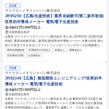
ます。 【詳細】■製造ラインの稼働状況監視とラインバランス調整 ■サイ
クルタイム、スループット、稼働率などのKPI分析と改善提案 ■ロットフ
正社員
ロー管理、優先度設定（Lot Priority） ■異常発生時の迅速なトラブルシュ
マイクロンメモリジャパン株式会社
ーティングとリカバリー対応 ■DXチームやOMTチームとの連携による自
JR95250【広島/生産技術】業界未経験可/第二新卒歓迎/
動化・効率化施策の推進 募集職種 ■JR88143【広島】生産エンジニア/世
世界的半導体メーカー 電気/電子生産技術
界的半導体メーカー
32万1360円以上
月給
広島県東広島市
企業名 マイクロンメモリジャパン株式会社 求人名 □JR95250【広島/生産
技術】業界未経験可/第二新卒歓迎/世界的半導体メーカー 仕事の内容 身の
回りの生活で欠かせないスマートフォンやパソコンのデータ記憶装置とし
て使用される半導体メモリ（DRAM）の世界売上シェア3位の当社にて、
業界未経験歓迎
年間休日120日以上
転勤なし
退職金あり
ご経験に合わせて以下のような業務をお任せ致します。 【詳細】■装置エ
完全週休2日制
土日祝休み
ンジニア：半導体製造装置の構造・動作の理解を深め、装置の改良や生産
性向上に貢献いただきます。関連部門と協力体制を構築いただき、自身の
担当領域の生産性最大化とサイクルタイム短縮に取り組んでいただき、安
正社員
定した品質を維持するための装置状態管理を行います。 ■製品技術エンジ
マイクロンメモリジャパン株式会社
ニア：製品プロセスの構築・改善を担当。不良・スペック外発生の原因分
JR92349【広島】製造開発エンジニアリング/世界的半
析、プロセス改善を行います。 募集職種 □JR95250【広島/生産技術】業
導体メーカー 電気/電子生産技術
界未経験可/第二新卒歓迎/世界的半導体メーカー
32万1360円以上
月給
広島県東広島市
企業名 マイクロンメモリジャパン株式会社 求人名 ■JR92349【広島】製
造開発エンジニアリング/世界的半導体メーカー 仕事の内容 当社の最先端
半導体(DRAM)製造において、量産部門と連携して、プロセス改善に向け