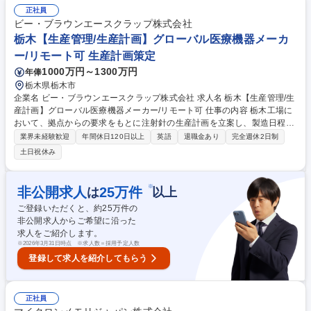
エンジニア/世界的半導体メモリメーカー
正社員
ビー・ブラウンエースクラップ株式会社
栃木【生産管理/生産計画】グローバル医療機器メーカ
ー/リモート可 生産計画策定
1000万円～1300万円
年俸
栃木県栃木市
企業名 ビー・ブラウンエースクラップ株式会社 求人名 栃木【生産管理/生
産計画】グローバル医療機器メーカー/リモート可 仕事の内容 栃木工場に
おいて、拠点からの要求をもとに注射針の生産計画を立案し、製造日程及
び海外出荷までの管理を行い継続的に安定した供給を実現していただきま
業界未経験歓迎
年間休日120日以上
英語
退職金あり
完全週休2日制
す。 【具体的には】■海外拠点からのデマンドに応じた生産計画の策定と
土日祝休み
実行を管理 ■海外拠点と協力し、生産量を達成するためのプロセスを構築
し、生産量の増強や効率化のための計画を策定 ■コスト削減、品質改善
（納期管理、在庫管理、倉庫管理、LT削減、等）のためのプロセスの変更
※
非公開求人
25
万件
は
以上
を理解して業務を推進 ■生産管理部のタスク達成のため、部下（生産管理
ご登録いただくと、約
25
万件の
課、物流管理課）メンバーのマネジメント・育成を行う 募集職種 栃木
非公開求人からご希望に沿った
【生産管理/生産計画】グローバル医療機器メーカー/リモート可
求人をご紹介します。
※
2026年3月31日時点 ※求人数＝採用予定人数
登録して求人を紹介してもらう
正社員