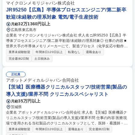
マイクロンメモリジャパン株式会社
JR95250【広島】半導体プロセスエンジニア/第二新卒
歓迎/未経験の理系対象 電気/電子生産技術
32万1360円以上
月給
広島県東広島市
企業名 マイクロンメモリジャパン株式会社 求人名 □JR95250【広島】半
導体プロセスエンジニア/第二新卒歓迎/未経験の理系対象◎ 仕事の内容 ■
世界大手の半導体メモリメーカーにて、製造プロセス（化学反応や動作条
件）の最適化を担う半導体プロセスエンジニア。理系の素養を活かし、最
業界未経験歓迎
年間休日120日以上
転勤なし
退職金あり
先端装置の立ち上げや量産改善、品質向上を推進していただきます。 【詳
完全週休2日制
土日祝休み
細】プロセスエンジニア：各半導体プロセスにおける化学反応や動作条件
の最適化を行い、新しい装置や条件を生産に適用する業務。半導体プロセ
スは8つの工程プロセスに分かれており、ご経験に合わせて各チームへの
正社員
配属を検討させていただきます。 【魅力】半導体メモリは、今後のIT社会
アボットメディカルジャパン合同会社
の発展には欠かせず、自身の仕事を通じて世の中の発展に貢献することが
【茨城】医療機器クリニカルスタッフ/技術営業(製品の
できるやりがいがございます。 募集職種 □JR95250【広島】半導体プロ
導入支援)/業界不問 クリニカルスペシャリスト
セスエンジニア/第二新卒歓迎/未経験の理系対象◎
35万円以上
月給
茨城県
企業名 アボットメディカルジャパン合同会社 求人名 【茨城】医療機器ク
リニカルスタッフ/技術営業(製品の導入支援)/業界不問 仕事の内容 医療現
場で使用される当社製品のクリニカルスタッフとして、医師・看護師・臨
床工学技士などの医療従事者に対し、製品導入の支援、操作トレーニン
業界未経験歓迎
年間休日120日以上
退職金あり
完全週休2日制
グ、手術立ち合い等をお任せします。※EP領域の知見を活かせます。