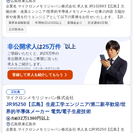
広島県東広島市
企業名 マイクロンメモリジャパン株式会社 求人名 JR102693【広島】欠
陥分析・改善エンジニア/世界的半導体メモリメーカー 仕事の内容 欠陥分
析や改善を行うエンジニアとして以下の業務をお任せいたします。 【詳
細】 ■製造工程で発生する不良や異常を分析し、改善策を検討・実施 ■デ
業界未経験歓迎
年間休日120日以上
退職金あり
完全週休2日制
ータを活用して「問題の原因」を特定し、対策を提案 ■製造現場と連携
土日祝休み
し、異常発生時の迅速な対応と再発防止策の実施 ■定期的な報告書の作成
（不良の傾向や改善結果など） ■グローバル拠点との情報共有、ベストプ
ラクティスの展開 募集職種 JR102693【広島】欠陥分析・改善エンジニ
※
非公開求人
25
万件
は
以上
ア/世界的半導体メモリメーカー
ご登録いただくと、約
25
万件の
非公開求人からご希望に沿った
求人をご紹介します。
※
2026年3月31日時点 ※求人数＝採用予定人数
登録して求人を紹介してもらう
正社員
マイクロンメモリジャパン株式会社
JR95250【広島】生産工学エンジニア/第二新卒歓迎/世
界的半導体メーカー 電気/電子生産技術
32万1360円以上
月給
広島県東広島市
企業名 マイクロンメモリジャパン株式会社 求人名 □JR95250【広島】生