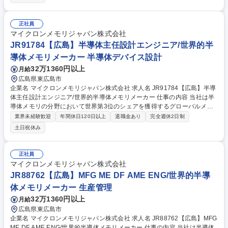
ス最適化および安定稼働を通じて生産性を向上させ、キャパシティ拡張と
コスト効率化を推進■装置ベンダーや部品・材料メーカーと連携し、技術
的課題の解決に向けた革新的な技術の開発・導入■部門横断的な改善活動
正社員
を牽引するため、マネージャー、エンジニア、テクニシャンと密に連携
マイクロンメモリジャパン株式会社
し、効果的なコミュニケーションを図る 募集職種 JR84928【広島】量産
JR91784【広島】半導体主任設計エンジニア/世界的半
リソグラフィ装置エンジニア/世界的半導体メモリメーカー
導体メモリメーカー 半導体デバイス設計
32万1360円以上
月給
広島県東広島市
企業名 マイクロンメモリジャパン株式会社 求人名 JR91784【広島】半導
体主任設計エンジニア/世界的半導体メモリメーカー 仕事の内容 当社は半
導体メモリの分野において世界第3位のシェアを獲得するグローバルメー
カーです。今回は、そんな当社の半導体主任設計エンジニアとして、下記
業界未経験歓迎
年間休日120日以上
退職金あり
完全週休2日制
の業務をお任せ致します。 ■内部NANDデータパス回路の所有。マルチプ
土日祝休み
レーンおよび高並列動作をサポートするスケーラブルなデータパスアーキ
テクチャの定義■長距離インターコネクトおよび大規模アレイトポロジ向
けクロック/データタイミングスキームの定義と分析。タイミング調整およ
正社員
びスキュー管理戦略の主導■主要ブロックインターフェース仕様につい
マイクロンメモリジャパン株式会社
て、プロジェクト統合チームおよび設計内の他機能チームと協議する など
JR88762【広島】MFG ME DF AME ENG/世界的半導
募集職種 JR91784【広島】半導体主任設計エンジニア/世界的半導体メモ
体メモリメーカー 生産管理
リメーカー
32万1360円以上
月給
広島県東広島市
企業名 マイクロンメモリジャパン株式会社 求人名 JR88762【広島】MFG
ME DF AME ENG/世界的半導体メモリメーカー 仕事の内容 当社は半導体