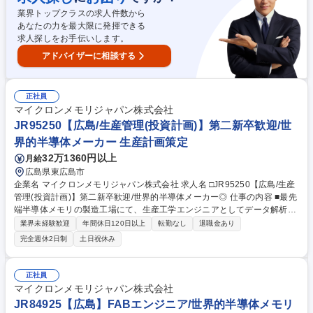
最先端半導体メモリの製造において生産性向上の役割を担う本業務は、当
業界トップクラスの求人件数から
社の中でも重要な役割を担う業務になります。 募集職種 □JR95250【広
あなたの力を最大限に発揮できる
島/生産管理】業界未経験可/第二新卒歓迎/世界的半導体メーカー
求人探しをお手伝いします。
アドバイザーに相談する
正社員
マイクロンメモリジャパン株式会社
JR95250【広島/生産管理(投資計画)】第二新卒歓迎/世
界的半導体メーカー 生産計画策定
32万1360円以上
月給
広島県東広島市
企業名 マイクロンメモリジャパン株式会社 求人名 □JR95250【広島/生産
管理(投資計画)】第二新卒歓迎/世界的半導体メーカー◎ 仕事の内容 ■最先
端半導体メモリの製造工場にて、生産工学エンジニアとしてデータ解析を
通じた生産性の向上、設備投資戦略の立案、および中長期的な生産計画の
業界未経験歓迎
年間休日120日以上
転勤なし
退職金あり
企画・シミュレーションなどをお任せします。 【詳細】生産工学エンジニ
完全週休2日制
土日祝休み
ア：■データ解析を通じて生産性を高めるための改善提案や生産計画の立
案をご担当いただきます。 ■様々なデータを分析し、より高い生産性を実
現できる設備投資等の投資戦略立案や、生産計画の企画を担います。 ■最
正社員
先端半導体メモリの製造において生産性向上の役割を担う本業務は、当社
マイクロンメモリジャパン株式会社
の中でも重要な役割を担う業務になります。 募集職種 □JR95250【広島/
JR84925【広島】FABエンジニア/世界的半導体メモリ
生産管理(投資計画)】第二新卒歓迎/世界的半導体メーカー◎