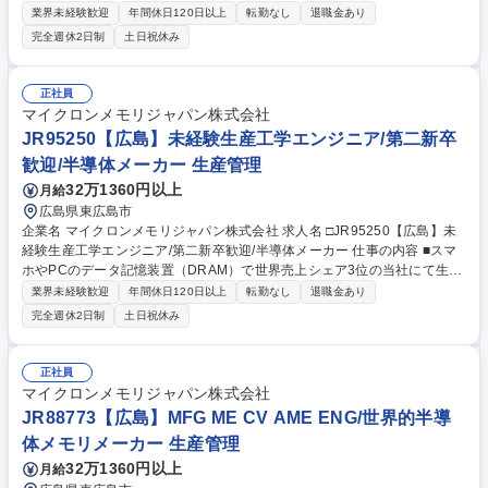
て使用される半導体メモリ（DRAM）の世界売上シェア3位の当社にて、
業界未経験歓迎
年間休日120日以上
転勤なし
退職金あり
ご経験に合わせて以下の業務をお任せ致します。 【詳細】■半導体製造に
完全週休2日制
土日祝休み
おける品質保証に関わる業務。 ■原材料管理、クリーンルーム環境、生産
プロセス、検査システム、出荷テストなど高い品質性が求められる半導体
製造の品質保証業務を担います。 【魅力】半導体メモリは、今後のIT社会
正社員
の発展には欠かせず、自身の仕事を通じて世の中の発展に貢献することが
マイクロンメモリジャパン株式会社
できるやりがいがございます。 募集職種 □JR95250【広島/品質保証】業
JR95250【広島】未経験生産工学エンジニア/第二新卒
界未経験可/第二新卒歓迎/世界的半導体メーカー
歓迎/半導体メーカー 生産管理
32万1360円以上
月給
広島県東広島市
企業名 マイクロンメモリジャパン株式会社 求人名 □JR95250【広島】未
経験生産工学エンジニア/第二新卒歓迎/半導体メーカー 仕事の内容 ■スマ
ホやPCのデータ記憶装置（DRAM）で世界売上シェア3位の当社にて生産
工学エンジニアをお任せ。データ解析を通じて生産計画の立案や改善提案
業界未経験歓迎
年間休日120日以上
転勤なし
退職金あり
を行い、工場全体の生産性を高める重要な役割を担います。 【詳細】生産
完全週休2日制
土日祝休み
工学エンジニア：データ解析を通じて生産性を高めるための改善提案や生
産計画の立案をご担当いただきます。最先端半導体メモリの製造において
生産性向上の役割を担う本業務は、当社の中でも重要な役割を担う業務に
正社員
なります。 【魅力】半導体メモリは、今後のIT社会の発展には欠かせず、
マイクロンメモリジャパン株式会社
自身の仕事を通じて世の中の発展に貢献することができるやりがいがござ
JR88773【広島】MFG ME CV AME ENG/世界的半導
います。 募集職種 □JR95250【広島】未経験生産工学エンジニア/第二新
体メモリメーカー 生産管理
卒歓迎/半導体メーカー
32万1360円以上
月給