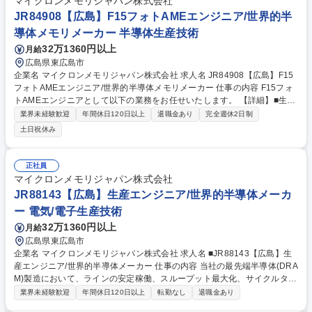
マイクロンメモリジャパン株式会社
JR84908【広島】F15フォトAMEエンジニア/世界的半
導体メモリメーカー 半導体生産技術
32万1360円以上
月給
広島県東広島市
企業名 マイクロンメモリジャパン株式会社 求人名 JR84908【広島】F15
フォトAMEエンジニア/世界的半導体メモリメーカー 仕事の内容 F15フォ
トAMEエンジニアとして以下の業務をお任せいたします。 【詳細】■生産
能力の分析、是正措置の策定および実行 ■プロセス能力の向上と製造コス
業界未経験歓迎
年間休日120日以上
退職金あり
完全週休2日制
トの削減 ■ MOR（製造実績）およびPOR（プロセス実績）分析を通じたP
土日祝休み
2P（プロセス間）ギャップの解消と是正措置の実施 ■各種半導体製造装置
のプロセスパラメータ設定 ■新規装置・材料の評価、導入推進および計画
立案 ■異常事象の分析と改善 募集職種 JR84908【広島】F15フォトAME
正社員
エンジニア/世界的半導体メモリメーカー
マイクロンメモリジャパン株式会社
JR88143【広島】生産エンジニア/世界的半導体メーカ
ー 電気/電子生産技術
32万1360円以上
月給
広島県東広島市
企業名 マイクロンメモリジャパン株式会社 求人名 ■JR88143【広島】生
産エンジニア/世界的半導体メーカー 仕事の内容 当社の最先端半導体(DRA
M)製造において、ラインの安定稼働、スループット最大化、サイクルタイ
ム短縮を目的とし、異常対応や改善活動を通じて顧客納期遵守とFabの競
業界未経験歓迎
年間休日120日以上
転勤なし
退職金あり
争力強化に貢献。また、シフト業務の自動化/効率 化を推進していただき