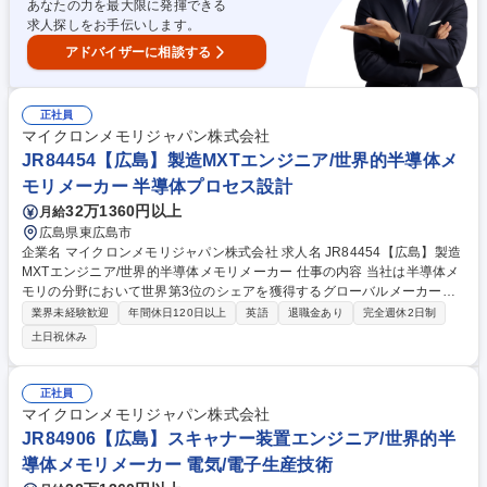
あなたの力を最大限に発揮できる
求人探しをお手伝いします。
アドバイザーに相談する
正社員
マイクロンメモリジャパン株式会社
JR84454【広島】製造MXTエンジニア/世界的半導体メ
モリメーカー 半導体プロセス設計
32万1360円以上
月給
広島県東広島市
企業名 マイクロンメモリジャパン株式会社 求人名 JR84454【広島】製造
MXTエンジニア/世界的半導体メモリメーカー 仕事の内容 当社は半導体メ
モリの分野において世界第3位のシェアを獲得するグローバルメーカーで
す。今回は、そんな当社の製造MXTエンジニアとして、下記の業務をお任
業界未経験歓迎
年間休日120日以上
英語
退職金あり
完全週休2日制
せ致します。 【詳細】■制約条件を考慮したWS（Workstation）モデリン
土日祝休み
グ ■クロスファブ連携による改善活動 ■迅速なコンバージョンフローによ
るキャパシティ確保と検証時間短縮 ■スループット向上とCycle Time短縮
■ボトルネック工程の特定と改善策立案 募集職種 JR84454【広島】製造M
正社員
XTエンジニア/世界的半導体メモリメーカー
マイクロンメモリジャパン株式会社
JR84906【広島】スキャナー装置エンジニア/世界的半
導体メモリメーカー 電気/電子生産技術