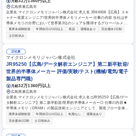
32万1360円以上
月給
広島県東広島市
企業名 マイクロンメモリジャパン株式会社 求人名 JR84906【広島】スキ
ャナー装置エンジニア/世界的半導体メモリメーカー 仕事の内容 当社は半
導体メモリの分野において世界第3位のシェアを獲得するグローバルメー
カーです。今回は、そんな当社のスキャナー装置エンジニアとして、下記
業界未経験歓迎
年間休日120日以上
英語
退職金あり
完全週休2日制
の業務をお任せ致します。 【詳細】■安全および品質プロトコルを厳格に
土日祝休み
遵守し、実施■ASML DUVスキャナー設備の稼働・保守を行い、設備稼働
率を向上させる■トラブルシューティングを実施し、設備問題を迅速に解
決して効率的な稼働を確保する■設備およびソフトウェアのアップグレー
正社員
ドを実施し、設備性能の向上を図る■新規設備の立ち上げ業務を担当する■
マイクロンメモリジャパン株式会社
クロスファンクショナルチームと連携し、プロセス改善の特定と確実な実
JR95250【広島/データ解析エンジニア】第二新卒歓迎/
施 等 募集職種 JR84906【広島】スキャナー装置エンジニア/世界的半導体
世界的半導体メーカー 評価/実験/テスト(機械/電気/電子
メモリメーカー
製品専門職)
32万1360円以上
月給
広島県東広島市
企業名 マイクロンメモリジャパン株式会社 求人名 □JR95250【広島/デー
タ解析エンジニア】第二新卒歓迎/世界的半導体メーカー◎ 仕事の内容 ■
半導体メモリ（DRAM）の製品技術エンジニアとして、製造フロー全体の
データ解析や測定解析を担います。不良品の原因究明や良品率（歩留ま
業界未経験歓迎
年間休日120日以上
転勤なし
退職金あり
り）の監視・解析を通じて、製品の品質向上と量産安定化を推進します。
完全週休2日制
土日祝休み
【詳細】製造工程全体の膨大なデータをもとに、電気的・物理的観点から
不良メカニズムの解析や欠陥の監視を行い、原因を特定します。各製造工
程へフィードバックを行い、良品率の改善や量産条件の最適化を図りま