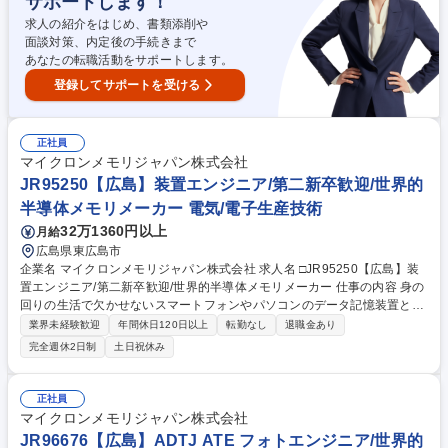
サポートします！
メンター制度、英語研修など、未経験から安心して成長できる環境が整っ
ています。 募集職種 □JR95250【広島/品質保証】業界未経験可/第二新卒
求人の紹介をはじめ、書類添削や
歓迎/世界的半導体メーカー◎
面談対策、内定後の手続きまで
あなたの転職活動をサポートします。
登録してサポートを受ける
正社員
マイクロンメモリジャパン株式会社
JR95250【広島】装置エンジニア/第二新卒歓迎/世界的
半導体メモリメーカー 電気/電子生産技術
32万1360円以上
月給
広島県東広島市
企業名 マイクロンメモリジャパン株式会社 求人名 □JR95250【広島】装
置エンジニア/第二新卒歓迎/世界的半導体メモリメーカー 仕事の内容 身の
回りの生活で欠かせないスマートフォンやパソコンのデータ記憶装置とし
て使用される半導体メモリ（DRAM）の世界売上シェア3位の当社にて、
業界未経験歓迎
年間休日120日以上
転勤なし
退職金あり
ご経験に合わせて以下の業務をお任せ致します。 【詳細】装置エンジニ
完全週休2日制
土日祝休み
ア：半導体製造装置の構造・動作の理解を深め、装置の改良や生産性向上
に貢献いただきます。関連部門と協力体制を構築いただき、自身の担当領
域の生産性最大化とサイクルタイム短縮に取り組んでいただき、安定した
正社員
品質を維持するための装置状態管理を行います。 【魅力】半導体メモリ
マイクロンメモリジャパン株式会社
は、今後のIT社会の発展には欠かせず、自身の仕事を通じて世の中の発展
JR96676【広島】ADTJ ATE フォトエンジニア/世界的