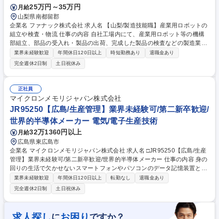
ンプラント
25万円～35万円
月給
山梨県南都留郡
企業名 ファナック株式会社 求人名 【山梨/製造技能職】産業用ロボットの
組立や検査・物流 仕事の内容 自社工場内にて、産業用ロボット等の機構
部組立、部品の受入れ・製品の出荷、完成した製品の検査などの製造業務
全般をお任せします。ご経験や希望を考慮して配属先を決定します。 【業
業界未経験歓迎
年間休日120日以上
時短勤務あり
退職金あり
務詳細】自動車、IT機器、医療などあらゆる部品加工に使われる工作機械
完全週休2日制
土日祝休み
の製造を担います。入社後は基礎教育を実施し、徐々に業務知識を習得し
ていただきます。配属先は【1】部品の受入れや製品の出荷【2】工作機械
の組立【3】工作機械の検査のいずれかのポジションにて業務を担ってい
正社員
ただく予定です。※重量物を取扱う場合がございます。※自社製品を自社
マイクロンメモリジャパン株式会社
内で組み立てることが中心となるため、基本は工場内勤務です。 募集職種
JR95250【広島/生産管理】業界未経験可/第二新卒歓迎/
【山梨/製造技能職】産業用ロボットの組立や検査・物流
世界的半導体メーカー 電気/電子生産技術
32万1360円以上
月給
広島県東広島市
企業名 マイクロンメモリジャパン株式会社 求人名 □JR95250【広島/生産
管理】業界未経験可/第二新卒歓迎/世界的半導体メーカー 仕事の内容 身の
回りの生活で欠かせないスマートフォンやパソコンのデータ記憶装置とし
て使用される半導体メモリ（DRAM）の世界売上シェア3位の当社にて、
業界未経験歓迎
年間休日120日以上
転勤なし
退職金あり
ご経験に合わせて以下の業務をお任せ致します。 【詳細】生産工学エンジ
完全週休2日制
土日祝休み
ニア：■データ解析を通じて生産性を高めるための改善提案や生産計画の
立案をご担当いただきます。 ■様々なデータを分析し、より高い生産性を
実現できる設備投資等の投資戦略立案や、生産計画の企画を担います。 ■
求人探し
お困り
に
ですか？