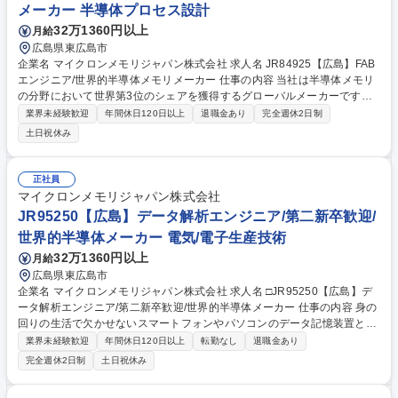
メーカー 半導体プロセス設計
32万1360円以上
月給
広島県東広島市
企業名 マイクロンメモリジャパン株式会社 求人名 JR84925【広島】FAB
エンジニア/世界的半導体メモリメーカー 仕事の内容 当社は半導体メモリ
の分野において世界第3位のシェアを獲得するグローバルメーカーです。
今回は、そんな当社のFABエンジニアとして、下記の業務をお任せ致しま
業界未経験歓迎
年間休日120日以上
退職金あり
完全週休2日制
す。 【詳細】■プロセス条件と技術の確立・改善 ■プロセス能力の向上と
土日祝休み
生産コストの削減 ■プロセス管理プロジェクトの確立と修正 ■各種半導体
装置のプロセスパラメータ設定 ■新規装置／材料の評価、推進、計画立案
■異常分析と改善 募集職種 JR84925【広島】FABエンジニア/世界的半導
正社員
体メモリメーカー
マイクロンメモリジャパン株式会社
JR95250【広島】データ解析エンジニア/第二新卒歓迎/
世界的半導体メーカー 電気/電子生産技術
32万1360円以上
月給
広島県東広島市
企業名 マイクロンメモリジャパン株式会社 求人名 □JR95250【広島】デ
ータ解析エンジニア/第二新卒歓迎/世界的半導体メーカー 仕事の内容 身の
回りの生活で欠かせないスマートフォンやパソコンのデータ記憶装置とし
て使用される半導体メモリ（DRAM）の世界売上シェア3位の当社にて、
業界未経験歓迎
年間休日120日以上
転勤なし
退職金あり
ご経験に合わせて以下の業務をお任せ致します。 【詳細】製品技術エンジ
完全週休2日制
土日祝休み
ニア(データ解析)：半導体製造フロー全体の解析・改善、測定解析、不良
品監視及び原因解析、良品率監視及び不良品の原因解析の業務をお任せ致