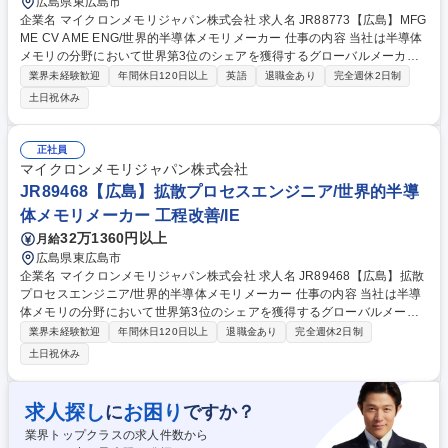
広島県東広島市
企業名 マイクロンメモリジャパン株式会社 求人名 JR88773【広島】MFG
ME CV AME ENG/世界的半導体メモリメーカー 仕事の内容 当社は半導体
メモリの分野において世界第3位のシェアを獲得するグローバルメーカー
です。今回は、そんな当社のMEエンジニアとして、下記の業務をお任せ
業界未経験歓迎
年間休日120日以上
英語
退職金あり
完全週休2日制
致します。 ■MXT Project Management■WorkstationのMaxOutを実行す
土日祝休み
る■関係部門と連携して、Plan通りの安定したShip Out実施を目的とし
て、各BlockのWIP Balance Control及びConstant Operationに向けた生産
管理活動を実施する■BKM 他、生産・Control業務関連システムなどのglo
正社員
bal teamと連携をとり、展開に際しサイトShift Team Memberに対して教
マイクロンメモリジャパン株式会社
育・補佐・継続的改善業務を担う 募集職種 JR88773【広島】MFG ME C
JR89468【広島】拡散プロセスエンジニア/世界的半導
V AME ENG/世界的半導体メモリメーカー
体メモリメーカー 工程改善/IE
32万1360円以上
月給
広島県東広島市
企業名 マイクロンメモリジャパン株式会社 求人名 JR89468【広島】拡散
プロセスエンジニア/世界的半導体メモリメーカー 仕事の内容 当社は半導
体メモリの分野において世界第3位のシェアを獲得するグローバルメーカ
ーです。今回は、そんな当社のF15 HVM PEE 拡散プロセスエンジニアと
業界未経験歓迎
年間休日120日以上
退職金あり
完全週休2日制
して、下記の業務をお任せ致します。 ■プロセス条件および技術を確立
土日祝休み
し、改善する■プロセス能力を向上させ、生産コストを削減する■プロセス
管理プロジェクトを立ち上げ、管理する■各種半導体装置のプロセスパラ
メータを設定する■新規設備・材料の評価、導入推進および計画を行う■異
求人探し
お困り
に
ですか？
常の分析および改善を実施する 募集職種 JR89468【広島】拡散プロセス
業界トップクラスの求人件数から
エンジニア/世界的半導体メモリメーカー