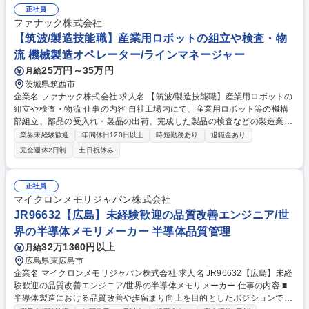
正社員
ファナック株式会社
【筑波/製造技能職】産業用ロボットの組立や検査・物
流 機械製造オペレーター/ラインマネージャー
25万円～35万円
月給
茨城県筑西市
企業名 ファナック株式会社 求人名 【筑波/製造技能職】産業用ロボットの
組立や検査・物流 仕事の内容 自社工場内にて、産業用ロボット等の機構
部組立、部品の受入れ・製品の出荷、完成した製品の検査などの製造業務
全般をお任せします。ご経験や希望を考慮して配属先を決定します。 【業
業界未経験歓迎
年間休日120日以上
時短勤務あり
退職金あり
務詳細】自動車、IT機器、医療などあらゆる部品加工に使われる工作機械
完全週休2日制
土日祝休み
の製造を担います。入社後は基礎教育を実施し、徐々に業務知識を習得し
ていただきます。配属先は【1】部品の受入れや製品の出荷【2】工作機械
の組立【3】工作機械の検査のいずれかのポジションにて業務を担ってい
正社員
ただく予定です。※重量物を取扱う場合がございます。※自社製品を自社
マイクロンメモリジャパン株式会社
内で組み立てることが中心となるため、基本は工場内勤務です。 募集職種
JR96632【広島】未経験歓迎の品質改善エンジニア/世
【筑波/製造技能職】産業用ロボットの組立や検査・物流
界の半導体メモリメーカー 半導体品質管理
32万1360円以上
月給
広島県東広島市
企業名 マイクロンメモリジャパン株式会社 求人名 JR96632【広島】未経
験歓迎の品質改善エンジニア/世界の半導体メモリメーカー 仕事の内容 ■
半導体製造における品質改善や歩留まり向上を目的としたポジションで