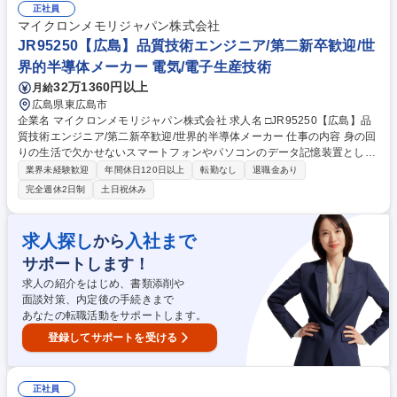
します。 【魅力】半導体メモリは、今後のIT社会の発展には欠かせず、自
正社員
身の仕事を通じて世の中の発展に貢献することができるやりがいがござい
マイクロンメモリジャパン株式会社
ます。 募集職種 □JR95250【広島】データ解析エンジニア/第二新卒歓迎/
JR95250【広島】品質技術エンジニア/第二新卒歓迎/世
世界的半導体メーカー
界的半導体メーカー 電気/電子生産技術
32万1360円以上
月給
広島県東広島市
企業名 マイクロンメモリジャパン株式会社 求人名 □JR95250【広島】品
質技術エンジニア/第二新卒歓迎/世界的半導体メーカー 仕事の内容 身の回
りの生活で欠かせないスマートフォンやパソコンのデータ記憶装置として
使用される半導体メモリ（DRAM）の世界売上シェア3位の当社にて、ご
業界未経験歓迎
年間休日120日以上
転勤なし
退職金あり
経験に合わせて以下の業務をお任せ致します。 【詳細】品質技術エンジニ
完全週休2日制
土日祝休み
ア：半導体製造における品質保証に関わる業務です。原材料管理、クリー
ンルーム環境、生産プロセス、検査システム、出荷テストなど高い品質性
が求められる半導体製造の品質保証業務を担います。 【魅力】半導体メモ
求人探し
入社まで
から
リは、今後のIT社会の発展には欠かせず、自身の仕事を通じて世の中の発
サポートします！
展に貢献することができるやりがいがございます。 募集職種 □JR95250
【広島】品質技術エンジニア/第二新卒歓迎/世界的半導体メーカー
求人の紹介をはじめ、書類添削や
面談対策、内定後の手続きまで
あなたの転職活動をサポートします。
登録してサポートを受ける
正社員