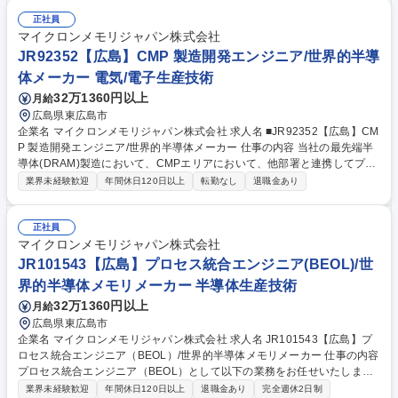
実施に向けたプロセス・設備・材料の評価/最適化の調整・実行、歩留まり
向上・コスト削減活動の主導 ■参加、新規プロセスのベースライン認定対
正社員
応、品質・コスト・リスク管理目標達成のための材料サプライヤーとの連
マイクロンメモリジャパン株式会社
携・監査・管理 募集職種 JR85722【広島】ME PHOTO エンジニア/世界
JR92352【広島】CMP 製造開発エンジニア/世界的半導
的半導体メモリメーカー
体メーカー 電気/電子生産技術
32万1360円以上
月給
広島県東広島市
企業名 マイクロンメモリジャパン株式会社 求人名 ■JR92352【広島】CM
P 製造開発エンジニア/世界的半導体メーカー 仕事の内容 当社の最先端半
導体(DRAM)製造において、CMPエリアにおいて、他部署と連携してプロ
セス改善に向けた技術開発をお任せ致します。 【詳細】■CMPエリアにお
業界未経験歓迎
年間休日120日以上
転勤なし
退職金あり
ける24時間7日間の技術開発を実施する。 ・開発デバイスにおける Level
Owner 業務の実施。 ・新規装置評価、材料評価を含んだプロセス開発。
・新規材料における剥がれ検査の実施。 ・開発デバイスにおけるCMPプ
正社員
ロセス異常品並びにTHICKNESS 計測エラー発生時の敏速かつ的確な処置
マイクロンメモリジャパン株式会社
を実施しスムーズにロットをリリースする。 ■開発ロットのサイクルタイ
JR101543【広島】プロセス統合エンジニア(BEOL)/世
ム改善活動（Redundancy tool の展開、量産品との条件一致化など）を量
界的半導体メモリメーカー 半導体生産技術
産部門とともに実施する。 募集職種 ■JR92352【広島】CMP 製造開発エ
32万1360円以上
月給
ンジニア/世界的半導体メーカー
広島県東広島市
企業名 マイクロンメモリジャパン株式会社 求人名 JR101543【広島】プ
ロセス統合エンジニア（BEOL）/世界的半導体メモリメーカー 仕事の内容
プロセス統合エンジニア（BEOL）として以下の業務をお任せいたしま
す。 【詳細】 募集職種 JR101543【広島】プロセス統合エンジニア（BE
業界未経験歓迎
年間休日120日以上
退職金あり
完全週休2日制