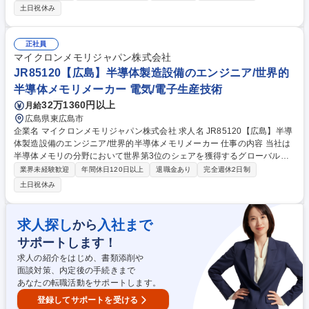
OL）/世界的半導体メモリメーカー
土日祝休み
正社員
マイクロンメモリジャパン株式会社
JR85120【広島】半導体製造設備のエンジニア/世界的
半導体メモリメーカー 電気/電子生産技術
32万1360円以上
月給
広島県東広島市
企業名 マイクロンメモリジャパン株式会社 求人名 JR85120【広島】半導
体製造設備のエンジニア/世界的半導体メモリメーカー 仕事の内容 当社は
半導体メモリの分野において世界第3位のシェアを獲得するグローバルメ
ーカーです。今回は、そんな当社の半導体製造設備のエンジニアとして、
業界未経験歓迎
年間休日120日以上
退職金あり
完全週休2日制
下記の業務をお任せ致します。 【詳細】■設備の安定稼働とトラブル対応
土日祝休み
■プロセスとの連携による改善活動 ■設備の立ち上げ・改造・移設 ■コスト
削減・効率化の推進 ■安全・品質・環境への対応 ※建物の改変を伴う業務
は含まない 募集職種 JR85120【広島】半導体製造設備のエンジニア/世界
求人探し
入社まで
から
的半導体メモリメーカー
サポートします！
求人の紹介をはじめ、書類添削や
面談対策、内定後の手続きまで
あなたの転職活動をサポートします。
登録してサポートを受ける