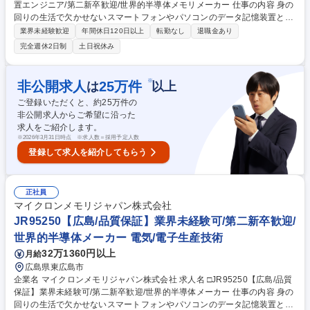
置エンジニア/第二新卒歓迎/世界的半導体メモリメーカー 仕事の内容 身の
回りの生活で欠かせないスマートフォンやパソコンのデータ記憶装置とし
て使用される半導体メモリ（DRAM）の世界売上シェア3位の当社にて、
業界未経験歓迎
年間休日120日以上
転勤なし
退職金あり
ご経験に合わせて以下の業務をお任せ致します。 【詳細】装置エンジニ
完全週休2日制
土日祝休み
ア：半導体製造装置の構造・動作の理解を深め、装置の改良や生産性向上
に貢献いただきます。関連部門と協力体制を構築いただき、自身の担当領
域の生産性最大化とサイクルタイム短縮に取り組んでいただき、安定した
※
非公開求人
25
万件
は
以上
品質を維持するための装置状態管理を行います。 【魅力】半導体メモリ
ご登録いただくと、約
25
万件の
は、今後のIT社会の発展には欠かせず、自身の仕事を通じて世の中の発展
非公開求人からご希望に沿った
に貢献することができるやりがいがございます。 募集職種 □JR95250
求人をご紹介します。
【広島】装置エンジニア/第二新卒歓迎/世界的半導体メモリメーカー
※
2026年3月31日時点 ※求人数＝採用予定人数
登録して求人を紹介してもらう
正社員
マイクロンメモリジャパン株式会社
JR95250【広島/品質保証】業界未経験可/第二新卒歓迎/
世界的半導体メーカー 電気/電子生産技術
32万1360円以上
月給
広島県東広島市
企業名 マイクロンメモリジャパン株式会社 求人名 □JR95250【広島/品質
保証】業界未経験可/第二新卒歓迎/世界的半導体メーカー 仕事の内容 身の
回りの生活で欠かせないスマートフォンやパソコンのデータ記憶装置とし