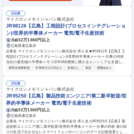
正社員
マイクロンメモリジャパン株式会社
JR98126【広島】工程設計(プロセスインテグレーショ
ン)/世界的半導体メーカー 電気/電子生産技術
32万1360円以上
月給
広島県東広島市
企業名 マイクロンメモリジャパン株式会社 求人名 ■JR98126【広島】工
程設計(プロセスインテグレーション)/世界的半導体メーカー 仕事の内容
当社の最先端の半導体メモリ(DRAM)開発に携わるエンジニアを支援し、
開発現場を支える担当として、プロセスフローの構築、歩留まり改善のた
業界未経験歓迎
年間休日120日以上
転勤なし
英語
退職金あり
めの生産管理、生産プロセス改善の業務をお任せ致します。 【詳細】■開
発ロットの進捗確認および優先順位の管理 ■測定工程の準備、データ取
得、結果の整理・報告 ■外観検査およびSEMによるウェハ観察、評価結果
正社員
の取りまとめ ■異常発生時の迅速なトラブル対応と復旧サポート ■ウェハ
マイクロンメモリジャパン株式会社
の回収、Labへの受け渡し対応 ■4勤4休のシフト体制での業務対応となり
JR95250【広島】製品技術エンジニア/第二新卒歓迎/世
ます。 募集職種 ■JR98126【広島】工程設計(プロセスインテグレーショ
界的半導体メーカー 電気/電子生産技術
ン)/世界的半導体メーカー
32万1360円以上
月給
広島県東広島市
企業名 マイクロンメモリジャパン株式会社 求人名 □JR95250【広島】製
品技術エンジニア/第二新卒歓迎/世界的半導体メーカー 仕事の内容 身の回
りの生活で欠かせないスマートフォンやパソコンのデータ記憶装置として