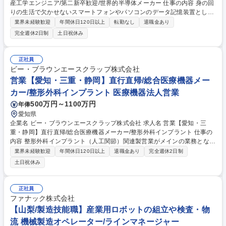
産工学エンジニア/第二新卒歓迎/世界的半導体メーカー 仕事の内容 身の回
りの生活で欠かせないスマートフォンやパソコンのデータ記憶装置として
使用される半導体メモリ（DRAM）の世界売上シェア3位の当社にて、ご
業界未経験歓迎
年間休日120日以上
転勤なし
退職金あり
経験に合わせて以下の業務をお任せ致します。 【詳細】生産工学エンジニ
完全週休2日制
土日祝休み
ア：データ解析を通じて生産性を高めるための改善提案や生産計画の立案
をご担当いただきます。最先端半導体メモリの製造において生産性向上の
役割を担う本業務は、当社の中でも重要な役割を担う業務になります。
正社員
【魅力】半導体メモリは、今後のIT社会の発展には欠かせず、自身の仕事
ビー・ブラウンエースクラップ株式会社
を通じて世の中の発展に貢献することができるやりがいがございます。 募
営業【愛知・三重・静岡】直行直帰/総合医療機器メー
集職種 □JR95250【広島】生産工学エンジニア/第二新卒歓迎/世界的半導
カー/整形外科インプラント 医療機器法人営業
体メーカー
500万円～1100万円
年俸
愛知県
企業名 ビー・ブラウンエースクラップ株式会社 求人名 営業【愛知・三
重・静岡】直行直帰/総合医療機器メーカー/整形外科インプラント 仕事の
内容 整形外科インプラント（人工関節）関連製営業がメインの業務となり
ます。ヨーロッパでシェアの高い人工股関節や人工膝関節を日本の先生方
業界未経験歓迎
年間休日120日以上
退職金あり
完全週休2日制
に販売することが主たる業務です。人工関節の使用は高齢化を背景に急速
土日祝休み
に 需要が伸びており、年間10万件上の人工膝関節と8万件以上の人工股関
節の手術が行われており、年々増加傾向にあり約10年で2倍に増えていま
す。■国公立・主要私立病院や人工関節センター、整形外科OPE実施施設
正社員
のドクター・看護師・病院関係者への販売促進■学術情報提供■代理店との
ファナック株式会社
情報交換・関係構築 など■その都度発生するプロジェクト参加やその他業
【山梨/製造技能職】産業用ロボットの組立や検査・物
務の遂行 ※手術の立ち会いあり（十分なレクチャーを行います） 募集職
流 機械製造オペレーター/ラインマネージャー
種 営業【愛知・三重・静岡】直行直帰/総合医療機器メーカー/整形外科イ