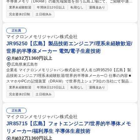
半導体メモリ（DRAM）の最先端製造を担う広島工場にて、ご経験や適性
に応じて「装置エンジニア」または「製品技術エンジニア」のいずれかの
業界未経験歓迎
年間休日120日以上
転勤なし
退職金あり
業務をお任せします。半導体の専門知識は入社後習得可能です。 (1) 装置
完全週休2日制
土日祝休み
エンジニア：製造装置の構造を理解し、改良やメンテナンス、トラブル対
応を通じて稼働率向上や生産性最大化を推進。 (2) 製品技術エンジニア：
製造工程のデータをもとにスペック外や不良発生の原因を分析、良品率
正社員
（歩留まり）向上のためのプロセス改善を実施。 ※入社後は丁寧なトレー
マイクロンメモリジャパン株式会社
ニングがあり、異業界の先輩も多数活躍中です。社内公募制度で海外挑戦
JR95250【広島】製品技術エンジニア/理系未経験歓迎/
やキャリアチェンジも可能です。 募集職種 □JR95250【広島/生産技術】
世界的半導体メーカー 電気/電子生産技術
業界未経験可/第二新卒歓迎/世界的半導体メーカー◎
32万1360円以上
月給
広島県東広島市
企業名 マイクロンメモリジャパン株式会社 求人名 □JR95250【広島】製
品技術エンジニア/理系未経験歓迎/世界的半導体メーカー◎ 仕事の内容 ■
スマホやPCの記憶装置（DRAM）で世界売上シェア3位の当社にて製品技
術エンジニア業務をお任せ。製造データをもとに不良解析や改善を行い、
業界未経験歓迎
年間休日120日以上
転勤なし
退職金あり
最先端メモリの良品率向上と量産安定化を推進します。 【詳細】製品技術
完全週休2日制
土日祝休み
エンジニア：製品プロセスの構築・改善を担当。不良・スペック外発生の
原因分析、プロセス改善を行います。半導体デバイス構造の見地から、生
産プロセスの最適化を行います。 【魅力】半導体メモリは、今後のIT社会
正社員
の発展には欠かせず、自身の仕事を通じて世の中の発展に貢献することが
マイクロンメモリジャパン株式会社
できるやりがいがございます。 募集職種 □JR95250【広島】製品技術エ
JR85715【広島】フォトエンジニア/世界的半導体メモ
ンジニア/理系未経験歓迎/世界的半導体メーカー◎
リメーカー/福利厚生 半導体生産技術
32万1360円以上
月給