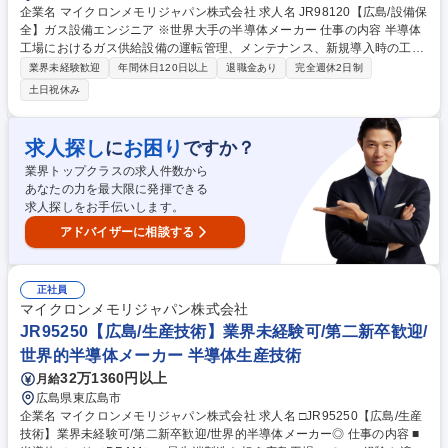
企業名 マイクロンメモリジャパン株式会社 求人名 JR98120【広島/設備保
全】ガス設備エンジニア ※世界大手の半導体メーカー 仕事の内容 半導体
工場におけるガス供給設備の運転管理、メンテナンス、新規導入時の工事
管理を担います。他部門や外部業者と連携し、24時間365日稼働する生産
業界未経験歓迎
年間休日120日以上
退職金あり
完全週休2日制
ラインへガスを安全・安定的に供給する重要職務です。 【詳細】(1)ガス
土日祝休み
供給設備の運転管理、性能維持、トラブル対応 (2)安全性やコスト削減に
向けた供給システムの改善活動 (3)新規ガス・設備導入時の技術検討、リ
スク評価、立ち上げサポート (4)設備仕様書や運転手順書などの技術文書
求人探し
お困り
に
ですか？
作成 (5)装置メーカーや工事会社、社内関係部門（生産・購買等）との調
業界トップクラスの求人件数から
整・連携を主導。トラブル発生時の原因分析と再発防止策の策定まで一気
あなたの力を最大限に発揮できる
通貫で携わります。 募集職種 JR98120【広島/設備保全】ガス設備エンジ
求人探しをお手伝いします。
ニア ※世界大手の半導体メーカー
アドバイザーに相談する
正社員
マイクロンメモリジャパン株式会社
JR95250【広島/生産技術】業界未経験可/第二新卒歓迎/
世界的半導体メーカー 半導体生産技術
32万1360円以上
月給
広島県東広島市
企業名 マイクロンメモリジャパン株式会社 求人名 □JR95250【広島/生産
技術】業界未経験可/第二新卒歓迎/世界的半導体メーカー◎ 仕事の内容 ■