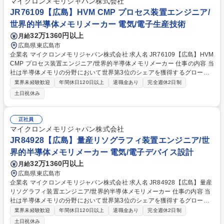
マイクロンメモリジャパン株式会社
JR76109【広島】HVM CMP プロセス装置エンジニア/
世界的半導体メモリメーカー 電気/電子生産技術
32万1360円以上
月給
広島県東広島市
企業名 マイクロンメモリジャパン株式会社 求人名 JR76109【広島】HVM
CMP プロセス装置エンジニア/世界的半導体メモリメーカー 仕事の内容 当
社は半導体メモリの分野において世界第3位のシェアを獲得するグローバ
ルメーカーです。今回は、そんな当社のHVM CMP プロセス装置エンジニ
業界未経験歓迎
年間休日120日以上
退職金あり
完全週休2日制
アとして、下記の業務をお任せ致します。 【詳細】■プロセス条件とテク
土日祝休み
ノロジーを開発し、改善 ■プロセス能力を向上させ、生産コストを削減 ■
プロセス管理プロジェクトを確立し、修正 ■多様な半導体装置におけるプ
ロセスパラメーターをセットアップ ■新しい装置/材料を評価し、生産稼働
正社員
への展開と、プランの策定 ■異常発生時の解析と改善 募集職種 JR76109
マイクロンメモリジャパン株式会社
【広島】HVM CMP プロセス装置エンジニア/世界的半導体メモリメーカー
JR84928【広島】量産リソグラフィ装置エンジニア/世
界的半導体メモリメーカー 電気/電子デバイス設計
32万1360円以上
月給
広島県東広島市
企業名 マイクロンメモリジャパン株式会社 求人名 JR84928【広島】量産
リソグラフィ装置エンジニア/世界的半導体メモリメーカー 仕事の内容 当
社は半導体メモリの分野において世界第3位のシェアを獲得するグローバ
ルメーカーです。今回は、そんな当社の量産リソグラフィ装置エンジニア
業界未経験歓迎
年間休日120日以上
退職金あり
完全週休2日制
として、下記の業務をお任せ致します。 【詳細】■トラック装置のプロセ
土日祝休み