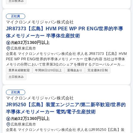
土日祝休み
【事業部情報/カテーテルアブレーション治療とは？】高周波エネルギーを
カテーテルで心臓内に送り、不整脈の原因となる心筋の一部を焼灼して治
療します。入院期間も短く、2-4時間程度の施術等、身体的負担も比較的
正社員
小さいことが特徴です。 ★医療現場の課題解決に直接貢献できる、意義の
マイクロンメモリジャパン株式会社
ある仕事です。 ★希望者は、海外の同職種メンバーとの技術・知識交流に
JR87373【広島】HVM PEE WP PR ENG/世界的半導
も参加可能。 募集職種 【茨城】医療機器クリニカルスタッフ/技術営業(製
体メモリメーカー 半導体生産技術
品の導入支援)/業界不問
32万1360円以上
月給
広島県東広島市
企業名 マイクロンメモリジャパン株式会社 求人名 JR87373【広島】HVM
PEE WP PR ENG/世界的半導体メモリメーカー 仕事の内容 当社は半導体
メモリの分野において世界第3位のシェアを獲得するグローバルメーカー
です。今回は、そんな当社のHVM PEE WP PR ENGとして、下記の業務
業界未経験歓迎
年間休日120日以上
退職金あり
完全週休2日制
をお任せ致します。 【詳細】■プロセス条件とテクノロジー開発、改善 ■
土日祝休み
プロセス能力を向上させ、生産コストを削減 ■プロセス管理プロジェクト
の確立、修正 ■多様な半導体装置におけるプロセスパラメーターをセット
アップ ■新しい装置/材料を評価し、生産稼働への展開、プランの策定を実
正社員
施 ■異常発生時の解析と改善 募集職種 JR87373【広島】HVM PEE WP P
マイクロンメモリジャパン株式会社
R ENG/世界的半導体メモリメーカー
JR95250【広島】装置エンジニア/第二新卒歓迎/世界的
半導体メモリメーカー 電気/電子生産技術
32万1360円以上
月給
広島県東広島市
企業名 マイクロンメモリジャパン株式会社 求人名 □JR95250【広島】装