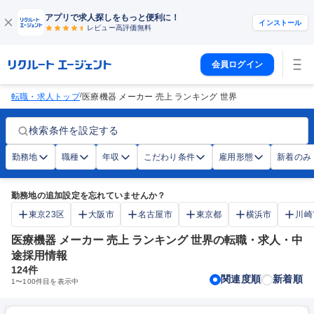
アプリで求人探しをもっと便利に！
インストール
レビュー高評価
無料
会員ログイン
/
転職・求人トップ
医療機器 メーカー 売上 ランキング 世界
検索条件を設定する
勤務地
職種
年収
こだわり条件
雇用形態
新着のみ
勤務地の追加設定を忘れていませんか？
東京23区
大阪市
名古屋市
東京都
横浜市
川崎
医療機器 メーカー 売上 ランキング 世界の転職・求人・中
途採用情報
124
件
関連度順
新着順
1
〜
100
件目を表示中