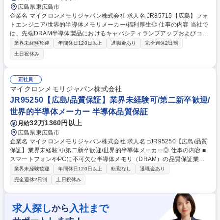
広島県東広島市
企業名 マイクロンメモリジャパン株式会社 求人名 JR85715【広島】フォ
トエンジニア/世界的半導体メモリメーカー/福利厚生◎ 仕事の内容 当社で
は、先端DRAM半導体製品におけるキャパシティランプアップおよびコス
ト削減に向けたビジネス目標の達成に貢献いただける、意欲的なフォトエ
業界未経験歓迎
年間休日120日以上
退職金あり
完全週休2日制
ンジニアを募集しています。 【詳細】■Track装置のプロセス最適化およ
土日祝休み
び安定稼働を通じて生産性を向上させ、キャパシティ拡張とコスト効率化
推進■装置ベンダーや部品・材料メーカーと連携、技術的課題の解決に向
け革新的な技術の開発・導入■部門横断的な改善活動を牽引のため、マネ
正社員
ージャー,エンジニア,テクニシャンと密に連携、効果的なコミュニケーシ
マイクロンメモリジャパン株式会社
ョンを図る■新技術の導入に際し、国内や海外の製造拠点とも連携、全社
JR95250【広島/品質保証】業界未経験可/第二新卒歓迎/
的な技術展開に貢献する 募集職種 JR85715【広島】フォトエンジニア/世
世界的半導体メーカー 半導体品質保証
界的半導体メモリメーカー/福利厚生◎
32万1360円以上
月給
広島県東広島市
企業名 マイクロンメモリジャパン株式会社 求人名 □JR95250【広島/品質
保証】業界未経験可/第二新卒歓迎/世界的半導体メーカー◎ 仕事の内容 ■
スマートフォンやPCに不可欠な半導体メモリ（DRAM）の品質保証業務
（品質技術エンジニア）をお任せします。原材料や製造環境の管理、製品
業界未経験歓迎
年間休日120日以上
転勤なし
退職金あり
品質の監視などを通じて、不良の未然防止と品質安定を実現します。 【詳
完全週休2日制
土日祝休み
細】ご経験や適性に応じて以下の品質管理・保証業務を行います。 ■ガ
ス・薬液・純水などの原材料品質管理 ■温度・湿度をはじめとするクリー
ンルームの環境管理 ■製品品質の監視・評価 ■Chem Labでの不良原因の
求人探し
入社まで
から
分析・再現防止策の立案 【研修体制】半導体の基礎を学ぶトレーニングや