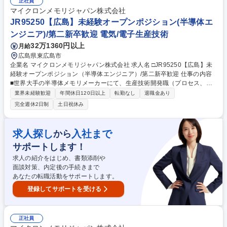
正社員
す。 【魅力】今後のIT社会の発展に必要不可欠な最先端技術に携わり、自
マイクロンメモリジャパン株式会社
らの解析によって工場の生産性や製品品質を劇的に向上させる達成感を味
JR95250【広島】未経験オープンポジション(半導体エ
わえます。 募集職種 □JR95250【広島/データ解析エンジニア】第二新卒
ンジニア)/第二新卒歓迎 電気/電子生産技術
歓迎/世界的半導体メーカー◎
32万1360円以上
月給
広島県東広島市
企業名 マイクロンメモリジャパン株式会社 求人名 □JR95250【広島】未
経験オープンポジション（半導体エンジニア）/第二新卒歓迎 仕事の内容
■世界大手の半導体メモリメーカーにて、生産技術開発職（プロセス、装
置、品質技術、製品技術、生産工学のいずれか）を担当。理系の素養を活
業界未経験歓迎
年間休日120日以上
転勤なし
退職金あり
かし、最先端ファブの製造や品質の最適化を担うオープンポジションです
完全週休2日制
土日祝休み
【詳細】■プロセスエンジニア：各半導体プロセスにおける化学反応や動
作条件の最適化を行い、新しい装置や条件を生産に適用する業務。 ■製品
技術エンジニア：製品プロセスの構築・改善を担当する業務。 ■装置エン
求人探し
入社まで
から
ジニア：生産装置の改良や生産性向上に貢献する業務。 ■生産工学エンジ
サポートします！
ニア：データ解析を通じて生産計画、改善を担当。 ■品質技術エンジニ
ア：品質保証に関する業務。 募集職種 □JR95250【広島】未経験オープ
求人の紹介をはじめ、書類添削や
ンポジション（半導体エンジニア）/第二新卒歓迎
面談対策、内定後の手続きまで
あなたの転職活動をサポートします。
登録してサポートを受ける
正社員