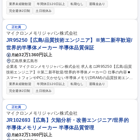
使用される半導体メモリ（DRAM）の世界売上シェア3位の当社にて、ご
業界未経験歓迎
年間休日120日以上
転勤なし
退職金あり
経験に合わせて以下の業務をお任せ致します。 【詳細】製品技術エンジニ
完全週休2日制
土日祝休み
ア：製品プロセスの構築・改善を担当。不良・スペック外発生の原因分
析、プロセス改善を行います。半導体デバイス構造の見地から、生産プロ
セスの最適化を行います。 【魅力】半導体メモリは、今後のIT社会の発展
正社員
には欠かせず、自身の仕事を通じて世の中の発展に貢献することができる
マイクロンメモリジャパン株式会社
やりがいがございます。 募集職種 □JR95250【広島】製品技術エンジニ
JR95250【広島/品質技術エンジニア】※第二新卒歓迎/
ア/第二新卒歓迎/世界的半導体メーカー
世界的半導体メーカー 半導体品質保証
32万1360円以上
月給
広島県東広島市
企業名 マイクロンメモリジャパン株式会社 求人名 □JR95250【広島/品質
技術エンジニア】※第二新卒歓迎/世界的半導体メーカー◎ 仕事の内容 ■
スマートフォンやPCに欠かせない半導体メモリ(DRAM)の品質技術エンジ
ニアとして、製造における品質保証業務をお任せします。原材料管理、ク
業界未経験歓迎
年間休日120日以上
転勤なし
退職金あり
リーンルーム環境、生産プロセス、出荷テストなど多角的に管理します。
完全週休2日制
土日祝休み
【詳細】 (1) 原材料品質管理(ガス・薬液・純水) (2) クリーンルームの環境
管理(温度・湿度など) (3) 製品品質の監視・評価・不良原因の分析 【魅
力】半導体はIT社会の発展に不可欠であり、自身の仕事が世界の進化に直
正社員
結する大きなやりがいがあります。最先端の技術に触れながら、業界での
マイクロンメモリジャパン株式会社
希少なエンジニアとしてのキャリアを築くことが可能です。 募集職種 □J
JR102693【広島】欠陥分析・改善エンジニア/世界的
R95250【広島/品質技術エンジニア】※第二新卒歓迎/世界的半導体メーカ
半導体メモリメーカー 半導体品質管理
ー◎
32万1360円以上
月給