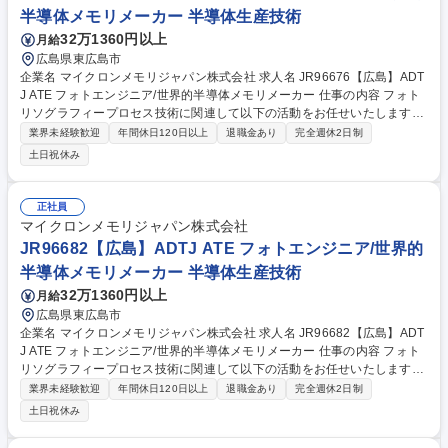
に貢献することができるやりがいがございます。 募集職種 □JR95250
半導体メモリメーカー 半導体生産技術
【広島】装置エンジニア/第二新卒歓迎/世界的半導体メモリメーカー
32万1360円以上
月給
広島県東広島市
企業名 マイクロンメモリジャパン株式会社 求人名 JR96676【広島】ADT
J ATE フォトエンジニア/世界的半導体メモリメーカー 仕事の内容 フォト
リソグラフィープロセス技術に関連して以下の活動をお任せいたします。
【詳細】■量産プロセス条件の改善 ■生産性の向上、コスト競争力の向上 ■
業界未経験歓迎
年間休日120日以上
退職金あり
完全週休2日制
プロセス改善（製品欠陥の改善、工程能力の向上）プロジェクト ■各種生
土日祝休み
産設備のパラメータ最適化 ■新規装置、新規材料の評価、適用促進 ■製品
不良の解析とその対策活動 募集職種 JR96676【広島】ADTJ ATE フォト
エンジニア/世界的半導体メモリメーカー
正社員
マイクロンメモリジャパン株式会社
JR96682【広島】ADTJ ATE フォトエンジニア/世界的
半導体メモリメーカー 半導体生産技術
32万1360円以上
月給
広島県東広島市
企業名 マイクロンメモリジャパン株式会社 求人名 JR96682【広島】ADT
J ATE フォトエンジニア/世界的半導体メモリメーカー 仕事の内容 フォト
リソグラフィープロセス技術に関連して以下の活動をお任せいたします。
【詳細】■量産プロセス条件の改善 ■生産性の向上、コスト競争力の向上 ■
業界未経験歓迎
年間休日120日以上
退職金あり
完全週休2日制
プロセス改善（製品欠陥の改善、工程能力の向上）プロジェクト ■各種生
土日祝休み
産設備のパラメータ最適化 ■新規装置、新規材料の評価、適用促進 ■製品
不良の解析とその対策活動 募集職種 JR96682【広島】ADTJ ATE フォト