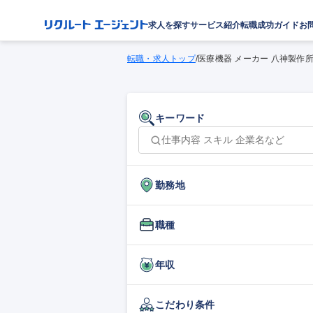
求人を探す
サービス紹介
転職成功ガイド
お
転職・求人トップ
/
医療機器 メーカー 八神製作
キーワード
勤務地
職種
年収
こだわり条件