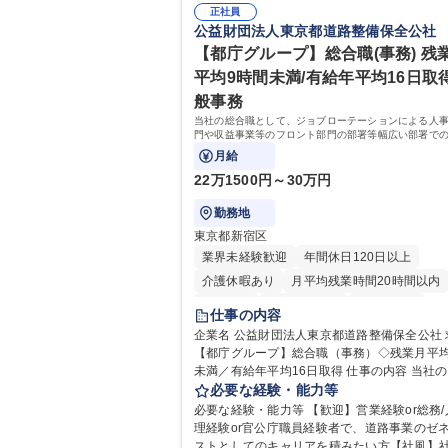
正社員
公益財団法人東京都道路整備保全公社
【都庁グループ】総合職(事務) 残
平均9時間未満/有給年平均16日取得
般事務
当社の総合職として、ジョブローテーションによる人
門や収益事業等のフロント部門の部署等幅広い部署で
お任せいたします。研修制度やキャリア支援が充実し
月給
す！ ※下記業務詳細
22万1500円～30万円
勤務地
東京都新宿区
業界未経験歓迎
年間休日120日以上
介護休暇あり
月平均残業時間20時間以内
転勤なし
住宅手当あり
経験者歓迎
仕事の内容
研修あり
退職金あり
賞与あり
企業名 公益財団法人東京都道路整備保全公社 求人名
【都庁グループ】総合職（事務）◇残業月平均
完全週休2日制
交通費支給
駅近5分以内
未満／有給年平均16日取得 仕事の内容 当社の総合職
資格取得手当あり
食事補助あり
として、ジョブローテーションによる人事経
必要な経験・能力等
や収益事業等のフロント部門の部署等幅広い
必要な経験・能力等 【歓迎】営業経験or総務/
の業務をお任せいたします。研修制度やキャ
理経験or官公庁職員経験者で、道路事業のゼ
援が充実しております！ ※下記業務詳細 【業務詳
ストとしてのキャリアを積みたい方【社風】