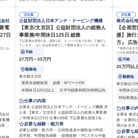
ステムがき
社実績有 【当社の事務職について】単なる事務では
の運営
給与計算、社会保険対応、福利厚生管理、安全衛
ミュニ
き・勤怠管理など)に関心があり主体的に取り組める
仕事に慣れ
なく主体性
拓、管理
生、健康経営推進等をお任せします。ご経験に応じ
方 ※労務経験者は早期にご活躍いただけます。 ■チ
ムで成果を
の付加価値
」など
て、休職者管理など、幅広く経験を積んでいただき
正社員
正社員
理運営
ームで仕事を推進できる方■将来はマネジメント職と
に共有しな
加えて、お
式会社
公益財団法人日本アンチ・ドーピング機構
株式会社
幹線道路
ます。 ・将来的な広がり：総務・採用・教育・税務
う管理
して活躍したい 【尚可】■人事、労務、採用、教育業
して業務に取り組
ポート、改
得、道
対応・経営企画等。 ★メンバーがマンツーマンで丁
様々なプ
三菱電
務のご経験 ■労務管理（給与計算・社会保険手続き・
【東京/文京区】公益財団法人の総務人
【企画営
阪・京都・
シャリスト
道路工
寧に教えるため、ご経験が浅くても安心！幅広く経
場内に
勤怠管理など）の経験 ■衛生管理者の資格をお持ちの
27日
事業務/年間休日125日 総務
援】旅行
から頼られる
れかの
験を積みたい意欲がある方に最適な環境です。 募集
ン」の
方 学歴・資格 学歴：大学院 大学 高専 短大 専修学校
下記業務を部長1名、課長1名、メンバー2名で分担して遂行し
の退勤以降
方』 広
定める
職種 【総務・人事】未経験歓迎/日立グループ/組織運
動を積
高校 語学力： 資格：
ています。 はじめは担当者として業務を覚えていただき、ゆく
リハリのある働き方
営を支えるゼネラリストを目指す
幅広くお
『地球の歩き
ゆくはリーダーやマネージャーポジションとして活躍いただく
月給
大学院 大学
ンの企画営業
ことを期待しています。
行、国内旅行
27万円～35万円
月給
外の行政や企
25万円以
勤務地
東京都文京区
勤務地
業界未経験歓迎
副業・WワークOK
東京都品川
年間休日120日以上
月平均残業時間20時間以内
年間休日1
転勤なし
英語
退職金あり
在宅OK
時短勤務あ
仕事の内容
賞与あり
育休あり
完全週休2日制
完全週休2
企業名 公益財団法人日本アンチ・ドーピング機構 求
仕事の
人名 【東京／文京区】公益財団法人の総務人事業務
交通費支給
土日祝休み
食事補助あり
土日祝休み
式会社
企業名 株式会社地球
／年間休日125日 仕事の内容 下記業務を部長1名、
菱電機
政・企業向
課長1名、メンバー2名で分担して遂行しています。
必要な経験・能力等
球の歩き方』 仕事の内容 『地球の歩き方』の
はじめは担当者として業務を覚えていただき、ゆく
必要な経験・能力等 ・公的助成金や補助金の申請・
応じて
はじめとす
必要な
ゆくはリーダーやマネージャーポジションとして活
四半期、年間報告経験 ・総務経験 ・PCスキル中級
お任せしま
未経験
必要な経験・