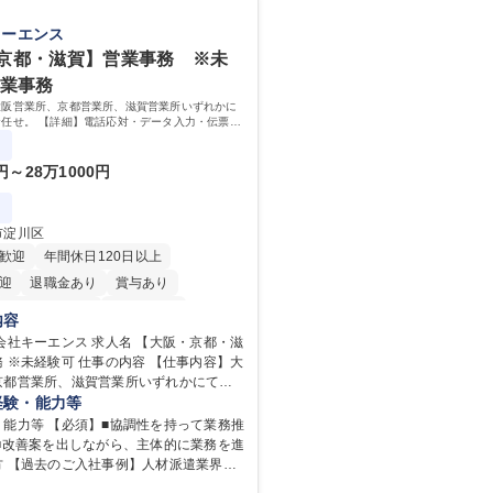
キーエンス
京都・滋賀】営業事務 ※未
営業事務
大阪営業所、京都営業所、滋賀営業所いずれかに
任せ。 【詳細】電話応対・データ入力・伝票や
カタログ送付・来客対応・営業所内で発生する事
改善をお任せ。
0円～28万1000円
市淀川区
歓迎
年間休日120日以上
迎
退職金あり
賞与あり
完全週休2日制
交通費支給
内容
内
土日祝休み
ンス 求人名 【大阪・京都・滋
 仕事の内容 【仕事内容】大
京都営業所、滋賀営業所いずれかにて営
任せ。 【詳細】電話応対・データ入力・
経験・能力等
の作成・カタログ送付・来客対応・営業
・能力等 【必須】■協調性を持って業務推
る事務業務や業務改善をお任せ。 【教
 ■改善案を出しながら、主体的に業務を進
入社後、育成担当とペアになりながらOJT
方 【過去のご入社事例】人材派遣業界や
覚えていただくことが可能です。業務シ
、メーカー以外、営業事務未経験者の入