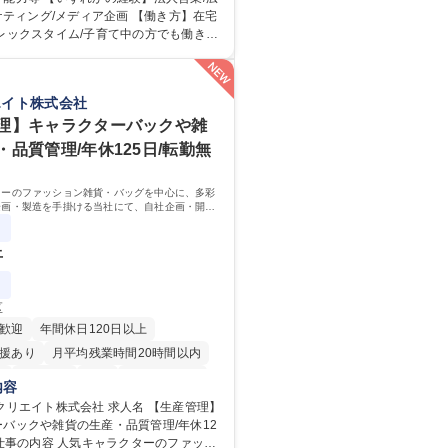
インバウンド）で地域や事業を推進した
ーケティング/メディア企画 【働き方】在宅
です。 【業務詳細】■『地球の
レックスタイム/子育て中の方でも働きや
外旅行ガイドブックのNo.1ブランドで
イドブックの
旅行においても牽引しております。観光
1メディアとして、個人旅行文化の拡大と
おいても、業界を牽引する意欲的な取り
てきたブランドに携わることが可能で
エイト株式会社
されています■インバウンドは、日本の地
内旅行ガイドブックは立ち上げ間もない新規
う国策事業です。「GOOD LUCK TRI
、「地球の歩き方」としてどう取り組む
理】キャラクターバックや雑
外旅行ガイドブックと同様に、インバウン
を作るコアメンバーとして活躍いただき
・品質管理/年休125日/転勤無
ブランドに成長しております■旅が業務で
です。旅好きにはこれ以上ない環境です
企画営業/行政・企業向け観光推進支援】
ターのファッション雑貨・バッグを中心に、多彩
企画・製造を手掛ける当社にて、自社企画・開発
ブック『地球の歩き方』
理・品質管理を担当。『かわいい』を届けるやり
ジションです。
上
区
歓迎
年間休日120日以上
援あり
月平均残業時間20時間以内
K
転勤なし
英語
住宅手当あり
内容
退職金あり
在宅OK
賞与あり
ト株式会社 求人名 【生産管理】
バックや雑貨の生産・品質管理/年休12
日制
交通費支給
駅近5分以内