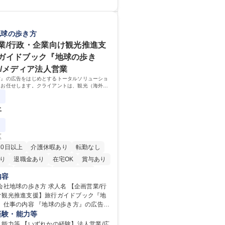
ちんと構築されているため、スムーズに
ることができる環境です。また、「チー
を発揮したサポートにより、キーエンス
出す文化」があり、良いやり方を積極的
向上に貢献します。ベースの定型業務に
がら常に改善を目指す風土のため、安心
客様や社員の状況に合わせ、能動的なサ
地球の歩き方
んでいただけます。 募集職種 【大
善の動きも期待され。組織を支えるスペ
業/行政・企業向け観光推進支
滋賀】営業事務 ※未経験可
として、チームに貢献し、結果的に社員
ガイドブック『地球の歩き
存在になることができます。平均19:30
の業務の持ち帰りも禁止されており、メ
告/メディア法人営業
となります。 学歴・資格 学歴：
方』の広告をはじめとするトータルソリューショ
 高専 短大 語学力： 資格：
をお任せします。クライアントは、観光（海外旅
、インバウンド）で地域や事業を推進したい国内
業です。
上
区
20日以上
介護休暇あり
転勤なし
り
退職金あり
在宅OK
賞与あり
日制
交通費支給
駅近5分以内
内容
の歩き方 求人名 【企画営業/行
け観光推進支援】旅行ガイドブック『地
広告を
るトータルソリューションの企画営業を
経験・能力等
す。クライアントは、観光（海外旅行、
能力等 【いずれかの経験】法人営業/広