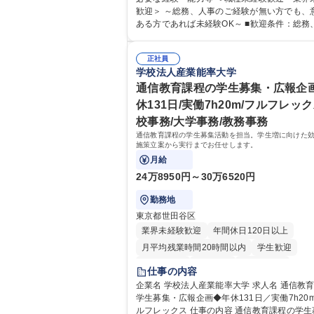
務（給与・社保・勤怠管理など） ・採用・教
歓迎＞ ～総務、人事のご経験が無い方でも、
・福利厚生運用 など ※基本的には事務所勤務
ある方であれば未経験OK～ ■歓迎条件：総務
が、採用や教育等の業務内容により、関西圏
のご経験をお持ちの方（業界不問） ■求める人物
の日帰り・宿泊を伴う国内出張もございます。
像：・社内外の関係各部門との調整を率先し
当業務を持ちつつ、お互いに助け合いながら
正社員
い、業務を円滑に遂行できる協調性やコミュ
学校法人産業能率大学
部という組織として協力しながら進める体制
ション能力を持っている方 ・人事総務領域に
募集職種 【大阪】総務人事＜未経験歓迎＞◇
ありゼネラリスト志向をお持ちの方 学歴・資格 学
通信教育課程の学生募集・広報企画
機G・社会インフラを支える/年休127日
歴：大学院 大学 語学力： 資格：
休131日/実働7h20m/フルフレック
校事務/大学事務/教務事務
通信教育課程の学生募集活動を担当。学生増に向けた
施策立案から実行までお任せします。
月給
24万8950円～30万6520円
勤務地
東京都世田谷区
業界未経験歓迎
年間休日120日以上
月平均残業時間20時間以内
学生歓迎
退職金あり
賞与あり
交通費支給
仕事の内容
土日祝休み
企業名 学校法人産業能率大学 求人名 通信教育課程の
学生募集・広報企画◆年休131日／実働7h20
ルフレックス 仕事の内容 通信教育課程の学生募集活