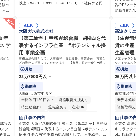
躍いただくことを期待しています。 【総務・人事グ
以上（Word、Excel、PowerPoint） ・社内外と円滑
育研修
国内旅行、
意欲の
告/PR/マ
ループの業務内容】 ・人事制度関連 ・採用活動 ・教
な調整ができるコミュニケーション能力 ・口が堅い
です
い国内外の行政や企業
、人事
勤務可能/フ
育研修の企画、実行 ・勤怠管理 ・官公庁への各種提
方 ■歓迎要件 ・採用業務経験 ・英語に抵抗がない方
以外へ
歩き方』は海
すい環境です。 【魅力】 ■海外旅行ガ
出 ・法定の会議運営（評議員会、理事会） ・コンプ
・営業経験 学歴・資格 学歴：大学院 大学 高専 短大
 ※担
あり、国内
て行
シェアNo.
ライアンス ・内部規程やルールの管理、整備、文書
専修学校 高校 語学力： 資格：
、総務
正社員
推進支援に
正社員
ニケー
定着を担っ
管理 ・契約関連 ・衛生管理 ・防災関連・公的助成金
大阪ガス株式会社
高波クリ
です。
組みが期待
興味が
す。 ■国
の管理・オフィス、ファシリティ管理 ・福利厚生関
三菱電
域の未来を担
 年
【第二新卒】事務系総合職 #関西を代
事業であり
【生産管
連 ・職員からの問合せ、相談対応 ・その他日常の総
P」は、海
か、共に形
ス 学
表するインフラ企業 #ポテンシャル採
貨の生産
務業務全般 募集職種 【東京／文京区】公益財団法人
ドのトップ
ます。 学歴・資格 学歴：大学院 大学 語学力： 資
の総務人事業務／年間休日125日
用 事業企画
生産管理
あり、日常
格：
募集職種 【
効果的な
事務系総合職として、人事総務、資源海外、事業企画、営業な
人気キャラク
どの業務に従事していただきます。 【業務内容の一例】■所属
なアイテムの
旅行ガイド
事業部の勤労業務 ■海外に関係する各種業務 ■営業部門の企画
商品の生産管
月給
月給
スタッフ、ルート営業
がいのあるポ
22万7000円以上
26万円以
勤務地
勤務地
大阪府大阪市中央区
東京都渋谷
年間休日120日以上
資格取得支援あり
業界未経験
時短勤務あり
退職金あり
在宅OK
資格取得支
完全週休2日制
交通費支給
駅近5分以内
平日のみO
仕事の内容
仕事の
土日祝休み
服装自由
第二新卒歓迎
研修あり
企業名 大阪ガス株式会社 求人名 【第二新卒】事務系
企業名 高波クリエイ
m／フ
総合職 #関西を代表するインフラ企業 #ポテンシャル
寮・社宅あり
食事補助あり
キャラクター
完全週休2
採用 仕事の内容 事務系総合職として、人事総務、資
5日/転勤無 仕事の内容 人気キャラクターのファッシ