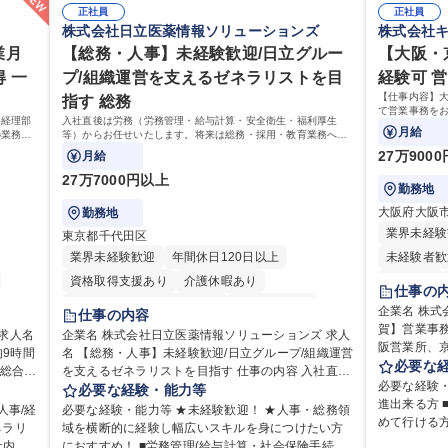
正社員
正社員
株式会社日立医薬情報ソリューションズ
株式会社
業月
【総務・人事】未経験歓迎/日立グルー
【大阪・
 一
プ/組織運営を支えるゼネラリストを目
経験可 
【仕事内容】
指す 総務
て営業事務をお
事経理部
入社直後は労務（労務管理・給与計算・安全衛生・福利厚生
見積の作成・
月給
の業務を
等）からお任せいたします。将来は総務・採用・教育業務へ守
務業務や業務
ておりま
備範囲を広げ、組織運営を支えるゼネラリストをめざせます。
27万900
月給
27万7000円以上
勤務地
大阪府大阪
勤務地
業界未経験
東京都千代田区
業界未経験歓迎
年間休日120日以上
未経験者歓
資格取得支援あり
介護休暇あり
育休あり
仕事の
月平均残業時間20時間以内
未経験者歓迎
駅近5分以
企業名 株式会社キーエ
仕事の内容
住宅手当あり
時短勤務あり
退職金あり
賀】営業事務 ※未経験可
企業名 株式会社日立医薬情報ソリューションズ 求人
阪営業所、
9時間
名 【総務・人事】未経験歓迎/日立グループ/組織運営
在宅OK
賞与あり
育休あり
完全週休2日制
業事務をお
必要な
を支えるゼネラリストを目指す 仕事の内容 入社直後
交通費支給
土日祝休み
寮・社宅あり
伝票や見積
必要な経験
理部門
は労務（労務管理・給与計算・安全衛生・福利厚生
必要な経験・能力等
所内で発生す
進出来る方
部署で
等）からお任せいたします。将来は総務・採用・教
人事/経
必要な経験・能力等 ★未経験歓迎！ ★人事・総務領
育制度】ご
めて行ける
リア支
育業務へ守備範囲を広げ、組織運営を支えるゼネラ
ネラリ
域を横断的に経験し幅広いスキルを身につけたい方
にて業務を
保育業界等
リストをめざせます。 ・初期業務：労働時間管理、
社内関
におすすめ！ ■労務管理(給与計算・社会保険手続