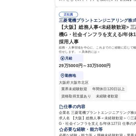
細】■管理部門：広報、人事、経理など当公社
係部署や東京都と連携が必要なため綿密にコ
に係る管理業務 ■収益部門：駐車場の新規開
ケーションを図っています。 【業務の魅力】■幅広く
運営、新宿駅西口広場の「イベントコーナー
正社員
携われる：総合職（事務）では、駐車場の管
三菱電機プラントエンジニアリング株
の管理運営 ■道路部門：整備の急がれる骨格
や道路用地の取得、公益財団法人の中枢を担
や木造住宅密集地域の特定整備路線の用地取
部門など多岐に渡る業務を経験できます。 ■
【大阪】総務人事<未経験歓迎> 
路に関する普及啓発事業、都内の道路施設や
ロジェクト：駐車場事業の他、新宿駅西口広
機G・社会インフラを支える/年休1
事現場の見学ツアー事業 ※入社後は上記いず
設置された照明を兼ねた広告「ブライトサイ
採用人事
部門へ配属。※業務内容変更の範囲：会社の
管理運営を行うなど、事業収益を生み出す活
業務 募集職種 【都庁グループ】総合職（事務）◇残
総務・人事領域を中心に、これまでのご経験に応じて
極的に行っています。 学歴・資格 学歴：大学院 大学
任せします。 ＜具体的には＞
業月平均9時間未満／有給年平均16日取得
高専 短大 専修学校 高校 語学力： 資格：
月給
29万5000円～33万5000円
勤務地
大阪府大阪市北区
業界未経験歓迎
年間休日120日以上
資格取得支援あり
未経験者歓迎
住宅手当あり
時短勤務あり
経験者歓迎
仕事の内容
退職金あり
在宅OK
賞与あり
企業名 三菱電機プラントエンジニアリング株
求人名 【大阪】総務人事＜未経験歓迎＞◇三
完全週休2日制
交通費支給
駅近5分以内
G・社会インフラを支える/年休127日 仕事の内容 総
土日祝休み
服装自由
寮・社宅あり
務・人事領域を中心に、これまでのご経験に
必要な経験・能力等
食事補助あり
幅広くお任せします。 ＜具体的には＞ ・総務/人事労
必要な経験・能力等 ＜職種未経験歓迎・業界