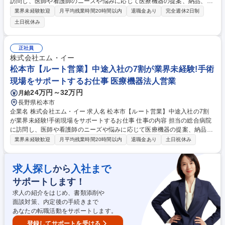
訪問し、医師や看護師のニーズや悩みに応じて医療機器の提案、納品、使
用方法の説明などをします。扱うのは、心臓や血管の治療に使われる医療
業界未経験歓迎
月平均残業時間20時間以内
退職金あり
完全週休2日制
機器です。 【具体的には】■医療従事者に対して製品の特長・メリット・
土日祝休み
他社製品との違いをお伝えし、治療に合った最適な機器を提案 ■手術・治
療に立ち会い、機器の利用方法やセッティングのサポート ■定期訪問を通
じて医師や看護師など多職種と関係性を深める 【入社後の研修制度】座学
正社員
研修で解剖学や疾患への治療法等の基礎知識を習得後、半年～1年かけて
株式会社エム・イー
OJTやメーカー勉強会で実務に慣れていただきます。 募集職種 松本市
松本市【ルート営業】中途入社の7割が業界未経験!手術
【ルート営業】中途入社の7割が業界未経験!景気に左右されない医療業界
現場をサポートするお仕事 医療機器法人営業
24万円～32万円
月給
長野県松本市
企業名 株式会社エム・イー 求人名 松本市【ルート営業】中途入社の7割
が業界未経験!手術現場をサポートするお仕事 仕事の内容 担当の総合病院
に訪問し、医師や看護師のニーズや悩みに応じて医療機器の提案、納品、
使用方法の説明などをします。手術時間によっては、時差出勤します。
業界未経験歓迎
月平均残業時間20時間以内
退職金あり
土日祝休み
【提案する製品】心臓や血管の治療に使われる医療機器 【具体的には】医
療従事者に対して製品の特長・メリット・他社製品との違いをお伝えし、
治療に合った最適な機器を提案。手術・治療に立ち会い、機器の利用方法
求人探し
入社まで
から
やセッティングのサポートまで行います。 【研修制度】2週間の座学研修
サポートします！
で解剖学や疾患への治療法等の基礎知識を習得します。その後半年～1年
かけてOJTやメーカー勉強会で実務に慣れていただき、徐々に病院を引き
求人の紹介をはじめ、書類添削や
継ぎます。 募集職種 松本市【ルート営業】中途入社の7割が業界未経験!
面談対策、内定後の手続きまで
手術現場をサポートするお仕事
あなたの転職活動をサポートします。
登録してサポートを受ける