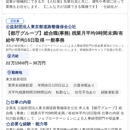
発揮できる環境を整えるために、毎日のメンテナンスや維持管理に加え、
提案が積極的にできる方 【入社後】先輩社員と共に、適性や希望に沿って
新たな施策検討を積極的に行っていただき、会社全体を巻き込み課題解決
業務をお任せします。 【こんな方が活躍できる職種です】 ・仕組化が好
を推進。 ・オフィス運営：執務環境の整備・物品管理・社内規定整備/改
き/得意・協働の姿勢を持っている・優先順位付け、マルチタスクが得意・
善・イベント企画/運営・非常時の対応 など、本人の希望や適性によって
様々な立場で物事を考えられる・定型業務だけでなく突発的な出来事にも
幅広い業務の体得が可能で、多様なキャリアパスを描くことも可能です。
正社員
対処できる・新しいことに興味関心がある 【魅力】■自己啓発支援：資格
公益財団法人東京都道路整備保全公社
募集職種 【総務】未経験歓迎◎/リモート可/世界で唯一の事業/福利厚生◎/
取得や通信教育など費用の80%（年間25万円まで）を補助 ■住宅手当：家
再雇用有
賃の50%（月額7万円まで）を補助 学歴・資格 学歴：大学院 大学 語学
【都庁グループ】総合職(事務) 残業月平均9時間未満/有
力： 資格：
給年平均16日取得 一般事務
当社の総合職として、ジョブローテーションによる人事経理部門や収益事業等のフロント
部門の部署等幅広い部署での業務をお任せいたします。研修制度やキャリア支援が充実し
ております！ ※下記業務詳細
月給
22万1500円～30万円
勤務地
東京都新宿区
業界未経験歓迎
年間休日120日以上
介護休暇あり
月平均残業時間20時間以内
転勤なし
住宅手当あり
経験者歓迎
研修あり
退職金あり
賞与あり
完全週休2日制
交通費支給
仕事の内容
駅近5分以内
資格取得手当あり
食事補助あり
企業名 公益財団法人東京都道路整備保全公社 求人名 【都庁グループ】総
合職（事務）◇残業月平均9時間未満／有給年平均16日取得 仕事の内容 当
社の総合職として、ジョブローテーションによる人事経理部門や収益事業
等のフロント部門の部署等幅広い部署での業務をお任せいたします。研修
必要な経験・能力等
制度やキャリア支援が充実しております！ ※下記業務詳細 【業務詳細】■
必要な経験・能力等 【歓迎】営業経験or総務/人事/経理経験or官公庁職員