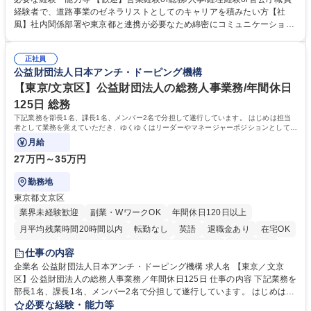
管理部門：広報、人事、経理など当公社の運営に係る管理業務 ■収益部
経験者で、道路事業のゼネラリストとしてのキャリアを積みたい方【社
門：駐車場の新規開拓、管理運営、新宿駅西口広場の「イベントコーナ
風】社内関係部署や東京都と連携が必要なため綿密にコミュニケーション
ー」などの管理運営 ■道路部門：整備の急がれる骨格幹線道路や木造住宅
を図っています。 【業務の魅力】■幅広く携われる：総合職（事務）で
密集地域の特定整備路線の用地取得、道路に関する普及啓発事業、都内の
は、駐車場の管理運営や道路用地の取得、公益財団法人の中枢を担う管理
道路施設や道路工事現場の見学ツアー事業 ※入社後は上記いずれかの部門
正社員
部門など多岐に渡る業務を経験できます。 ■様々なプロジェクト：駐車場
公益財団法人日本アンチ・ドーピング機構
へ配属。※業務内容変更の範囲：会社の定める業務 募集職種 【都庁グル
事業の他、新宿駅西口広場内に設置された照明を兼ねた広告「ブライトサ
ープ】総合職（事務）◇残業月平均9時間未満／有給年平均16日取得
イン」の管理運営を行うなど、事業収益を生み出す活動を積極的に行って
【東京/文京区】公益財団法人の総務人事業務/年間休日
います。 学歴・資格 学歴：大学院 大学 高専 短大 専修学校 高校 語学力：
125日 総務
資格：
下記業務を部長1名、課長1名、メンバー2名で分担して遂行しています。 はじめは担当
者として業務を覚えていただき、ゆくゆくはリーダーやマネージャーポジションとして活
躍いただくことを期待しています。
月給
27万円～35万円
勤務地
東京都文京区
業界未経験歓迎
副業・WワークOK
年間休日120日以上
月平均残業時間20時間以内
転勤なし
英語
退職金あり
在宅OK
賞与あり
育休あり
完全週休2日制
交通費支給
土日祝休み
仕事の内容
食事補助あり
企業名 公益財団法人日本アンチ・ドーピング機構 求人名 【東京／文京
区】公益財団法人の総務人事業務／年間休日125日 仕事の内容 下記業務を
部長1名、課長1名、メンバー2名で分担して遂行しています。 はじめは担
当者として業務を覚えていただき、ゆくゆくはリーダーやマネージャーポ
必要な経験・能力等