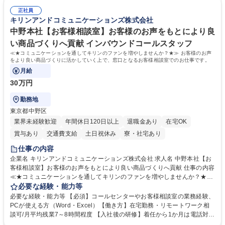
常に改善を目指す風土のため、安心して業務に取り組んでいただけます。
により、キーエンスの付加価値向上に貢献します。ベースの定型業務に加
募集職種 【大阪・京都・滋賀】営業事務 ※未経験可
正社員
えて、お客様や社員の状況に合わせ、能動的なサポート、改善の動きも期
キリンアンドコミュニケーションズ株式会社
待され。組織を支えるスペシャリストとして、チームに貢献し、結果的に
社員から頼られる存在になることができます。平均19:30の退勤以降の業
中野本社【お客様相談室】お客様のお声をもとにより良
務の持ち帰りも禁止されており、メリハリのある働き方となります。 学
い商品づくりへ貢献 インバウンドコールスタッフ
歴・資格 学歴：大学院 大学 高専 短大 語学力： 資格：
≪★コミュニケーションを通してキリンのファンを増やしませんか？★≫ お客様のお声
をより良い商品づくりに活かしていく上で、窓口となるお客様相談室でのお仕事です。
月給
30万円
勤務地
東京都中野区
業界未経験歓迎
年間休日120日以上
退職金あり
在宅OK
賞与あり
交通費支給
土日祝休み
寮・社宅あり
仕事の内容
企業名 キリンアンドコミュニケーションズ株式会社 求人名 中野本社【お
客様相談室】お客様のお声をもとにより良い商品づくりへ貢献 仕事の内容
≪★コミュニケーションを通してキリンのファンを増やしませんか？★≫
お客様のお声をより良い商品づくりに活かしていく上で、窓口となるお客
必要な経験・能力等
様相談室でのお仕事です。 日々お客様からいただくキリングループへのご
必要な経験・能力等 【必須】コールセンターやお客様相談室の業務経験、
意見を、企業活動に活かしています。お客様からの声に迅速かつ誠意をも
PCが使える方（Word・Excel）【働き方】在宅勤務・リモートワーク相
って対応、情報提供するとともにグループ内活動に反映しています。 【具
談可/月平均残業7～8時間程度 【入社後の研修】着任から1か月は電話対応
体的には】電話応対、メール、お手紙対応、ご指摘品調査報告書作成、有
のOJTを中心に実施し、電話対応に慣れた段階でメール・手紙のOJTを実