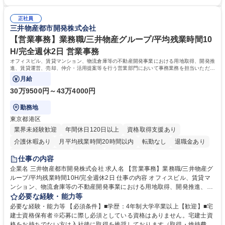
倉入れ調整等 ※ゼネラリストとしてのキャリアアップを目指すことが可能
業も月平均20時間以下です。時差出勤制度や週1日のリモート勤務も相談
です。単に商品を販売するだけでなく原料の仕入れから販売までをトータ
可能で、ワークライフバランスを保ち長期就業しやすい環境です。 【当社
ルプロデュースしているため、商品に関わる全ての業務をサポート頂きま
正社員
の強み】1991年の設立以来、外食産業を中心としたお客様の多様なニー
三井物産都市開発株式会社
す。 募集職種 東京都中央区【営業事務・貿易事務】食品商社/残業少なめ/
ズに沿った冷凍水産物等の生産・輸入・販売を一貫して手掛けています。
リモート等相談可
自社工場と海外拠点の強固な連携によるワンストップサービスが最大の強
【営業事務】業務職/三井物産グループ/平均残業時間10
みです。 学歴・資格 学歴：大学院 大学 語学力：英語 資格：
H/完全週休2日 営業事務
オフィスビル、賃貸マンション、物流倉庫等の不動産開発事業における用地取得、開発推
進、賃貸運営、売却、仲介・活用提案等を行う営業部門において事務業務を担当いただき
ます。
月給
30万9500円～43万4000円
勤務地
東京都港区
業界未経験歓迎
年間休日120日以上
資格取得支援あり
介護休暇あり
月平均残業時間20時間以内
転勤なし
退職金あり
在宅OK
賞与あり
育休あり
完全週休2日制
交通費支給
仕事の内容
駅近5分以内
土日祝休み
寮・社宅あり
企業名 三井物産都市開発株式会社 求人名 【営業事務】業務職/三井物産グ
ループ/平均残業時間10H/完全週休2日 仕事の内容 オフィスビル、賃貸マ
ンション、物流倉庫等の不動産開発事業における用地取得、開発推進、賃
貸運営、売却、仲介・活用提案等を行う営業部門において事務業務を担当
必要な経験・能力等
いただきます。 【詳細】・契約書管理、契約書製本、捺印対応、ファイリ
必要な経験・能力等 【必須条件】■学歴：4年制大学卒業以上【歓迎】■宅
ング、登記簿取得、調書取得・支払業務（各種費用支払、支払管理、請
建士資格保有者※応募に際し必須としている資格はありません。宅建士資
求・支払データ登録、取引先マスター申請対応）・予算作成及び予実管
格をお持ちでない方は入社後に取得を推奨しております（取得・維持費用