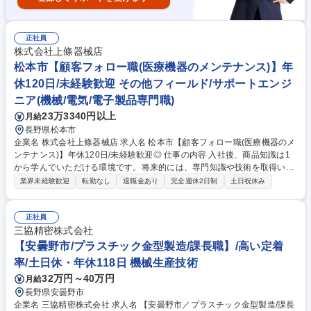
正社員
株式会社上條器械店
松本市【顧客フォロー職(医療機器のメンテナンス)】年
休120日/未経験歓迎 その他フィールド/サポートエンジ
ニア(機械/電気/電子製品専門職)
23万3340円以上
月給
長野県松本市
企業名 株式会社上條器械店 求人名 松本市【顧客フォロー職(医療機器のメ
ンテナンス)】年休120日/未経験歓迎◎ 仕事の内容 入社後、商品知識は1
から学んでいただける環境です。将来的には、専門知識や技術を取得いた
だき、医療機器の点検及び修理作業をお任せします。専門性を身に着けら
業界未経験歓迎
転勤なし
退職金あり
完全週休2日制
土日祝休み
れる環境です☆ 医療機器はメーカー講習会で技術習得し、専任技術者とし
て取り扱いますが、稀に医療機器以外の器機も取り扱うことがあります。
※建物の改変無 【当社について】医療機器や理化学機器などの販売を手掛
正社員
ける専門商社。約1,000メーカーの製品を取り扱っており、お客さまが求
三協精密株式会社
める機器や器具などを販売しています。さらに、メンテナンスも自社で行
【安曇野市/プラスチック金型製造/課長職】/高い定着
う体制を整え、医療の安全性や安心を守っています。 募集職種 松本市
率/土日休・年休118日 機械生産技術
【顧客フォロー職(医療機器のメンテナンス)】年休120日/未経験歓迎◎
32万円～40万円
月給
長野県安曇野市
企業名 三協精密株式会社 求人名 【安曇野市／プラスチック金型製造/課長