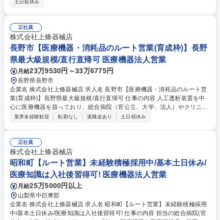
土日祝休み
品の発注・在庫管理、車両管理 ■契約書等の書類ファイリング 【経理業
務】■経理ソフトへの入力 ■小口現金管理、経費精算書類の整理 ご入社時
点では、完全未経験で問題ありませんが、将来的には、管理課の中核とし
正社員
て活躍していただくことを期待しております。 募集職種 松本市【総務経
株式会社上條器械店
理】未経験から管理部に挑戦!医療機器の専門商社|残業月10時間
長野市【医療機器・消耗品のルート営業(育成枠)】長野
県最大級規模/直行直帰可 医療機器法人営業
23万9530円～33万6775円
月給
長野県長野市
企業名 株式会社上條器械店 求人名 長野市【医療機器・消耗品のルート営
業(育成枠)】長野県最大級規模/直行直帰可 仕事の内容 人工透析装置を中
心に医療機器を扱っており、総合病院（官公立、大学、法人）やクリニッ
クへ足を運び、お客様に沿った医療機器の提案営業・販売をしていただき
業界未経験歓迎
転勤なし
退職金あり
土日祝休み
ます。【取り扱い製品】透析関連、血液浄化関連の商材 【入社後の流れ】
まずは先輩社員との営業同行からスタート。医療や医療機器などの専門知
識は、OJTや社内外の研修で学んで頂きます。慣れて来たら、お取引先へ
正社員
の営業を徐々にお任せしていきます。 【営業スタイル】一人20社ほど担
株式会社上條器械店
当し、1日4～5件訪問します。 【１日の流れ】医療従事者の方へ、現状の
昭和町【ルート営業】未経験積極採用中/基本土日休み/
ヒアリング、病院や患者さんに合わせた商材のご提案を行い、帰社後報告
医療知識は入社後習得可! 医療機器法人営業
書などを作成します。 募集職種 長野市【医療機器・消耗品のルート営業
25万5000円以上
月給
(育成枠)】長野県最大級規模/直行直帰可
山梨県中巨摩郡
企業名 株式会社上條器械店 求人名 昭和町【ルート営業】未経験積極採用
中/基本土日休み/医療知識は入社後習得可! 仕事の内容 担当の総合病院(官