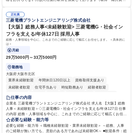
理・各種稟議書、報告書作成業務・各種台帳管理、交際費・会議費支払報
の一部補助あり） 【求める人物像】 ・向学心豊かで、主体的に行動でき
告書作成及び月次管理・部内総務庶務全般 など※※配属先によっては上記
る方。 ・社内外の多様な関係者と協調して業務を進められるコミュニケー
の他に担当頂く業務が発生する場合があります。 募集職種 【営業事務】
正社員
ション力がある方。 ・チャレンジを厭わず、粘り強く業務に取り組める
三菱電機プラントエンジニアリング株式会社
業務職/三井物産グループ/平均残業時間10H/完全週休2日
方。多様な関係者と謙虚に信頼関係を構築でき、期限を意識したスケジュ
ール管理が出来る方。※将来的に他部署（営業部門、コーポレート部門）
【大阪】総務人事<未経験歓迎> 三菱電機G・社会イン
へのジョブローテーションの可能性があります。 学歴・資格 学歴：大学
フラを支える/年休127日 採用人事
院 大学 語学力： 資格：宅地建物取引士
総務・人事領域を中心に、これまでのご経験に応じて幅広くお任せします。 ＜具体的に
は＞
月給
29万5000円～33万5000円
勤務地
大阪府大阪市北区
業界未経験歓迎
年間休日120日以上
資格取得支援あり
未経験者歓迎
住宅手当あり
時短勤務あり
経験者歓迎
退職金あり
在宅OK
賞与あり
完全週休2日制
交通費支給
仕事の内容
駅近5分以内
土日祝休み
服装自由
寮・社宅あり
食事補助あり
企業名 三菱電機プラントエンジニアリング株式会社 求人名 【大阪】総務
人事＜未経験歓迎＞◇三菱電機G・社会インフラを支える/年休127日 仕事
の内容 総務・人事領域を中心に、これまでのご経験に応じて幅広くお任せ
します。 ＜具体的には＞ ・総務/人事労務（給与・社保・勤怠管理など）
必要な経験・能力等
・採用・教育研修 ・福利厚生運用 など ※基本的には事務所勤務ですが、
必要な経験・能力等 ＜職種未経験歓迎・業界未経験歓迎＞ ～総務、人事
採用や教育等の業務内容により、関西圏以外への日帰り・宿泊を伴う国内
のご経験が無い方でも、意欲のある方であれば未経験OK～ ■歓迎条件：総