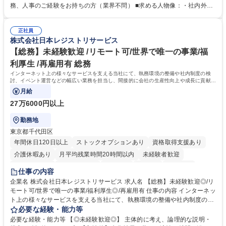
出張もございます。 ※担当業務を持ちつつ、お互いに助け合いながら、総
務、人事のご経験をお持ちの方（業界不問） ■求める人物像：・社内外の
務部という組織として協力しながら進める体制です。 募集職種 【大阪】
関係各部門との調整を率先して行い、業務を円滑に遂行できる協調性やコ
総務人事＜未経験歓迎＞◇三菱電機G・社会インフラを支える/年休127日
ミュニケーション能力を持っている方 ・人事総務領域に興味がありゼネラ
正社員
リスト志向をお持ちの方 学歴・資格 学歴：大学院 大学 語学力： 資格：
株式会社日本レジストリサービス
【総務】未経験歓迎 /リモート可/世界で唯一の事業/福
利厚生 /再雇用有 総務
インターネット上の様々なサービスを支える当社にて、執務環境の整備や社内制度の検
討、イベント運営などの幅広い業務を担当し、間接的に会社の生産性向上や成長に貢献し
ている部署です。
月給
27万6000円以上
勤務地
東京都千代田区
年間休日120日以上
ストックオプションあり
資格取得支援あり
介護休暇あり
月平均残業時間20時間以内
未経験者歓迎
住宅手当あり
時短勤務あり
研修あり
在宅OK
賞与あり
仕事の内容
完全週休2日制
交通費支給
駅近5分以内
土日祝休み
服装自由
企業名 株式会社日本レジストリサービス 求人名 【総務】未経験歓迎◎/リ
モート可/世界で唯一の事業/福利厚生◎/再雇用有 仕事の内容 インターネッ
ト上の様々なサービスを支える当社にて、執務環境の整備や社内制度の検
討、イベント運営などの幅広い業務を担当し、間接的に会社の生産性向上
必要な経験・能力等
や成長に貢献している部署です。 会社の全メンバーが安心して長く成果を
必要な経験・能力等 【◎未経験歓迎◎】 主体的に考え、論理的な説明・