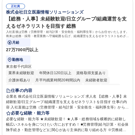
は部内のOJTを中心に、あなたの経験に合わせて不足している部分はいつ
ます。定型業務に留まらず、社内規定や人事制度の改定など会社のコア業
でも質問・相談できる環境が整っているため、安心して成長できます。 募
正社員
務に挑戦できるため、自身の成長と組織への貢献度をダイレクトに実感で
株式会社日立医薬情報ソリューションズ
集職種 【森ビルG】人事・総務◆賞与5ヶ月◆年休120日◆残業少なめ◆
きます。 残業少なめ、週1日リモート可など、ワークライフバランスを保
リモート可
ち長期活躍できる環境です。 「これまでの幅広い経験を活かし、長期的な
【総務・人事】未経験歓迎/日立グループ/組織運営を支
キャリアを築きたい」という前向きな意欲と挑戦を全力で応援します。 学
えるゼネラリストを目指す 総務
歴・資格 学歴：大学院 大学 高専 短大 専修学校 高校 語学力： 資格：日商
入社直後は労務（労務管理・給与計算・安全衛生・福利厚生等）からお任せいたします。
簿記検定1級 日商簿記検定2級 日商簿記検定3級
将来は総務・採用・教育業務へ守備範囲を広げ、組織運営を支えるゼネラリストをめざせ
ます。
月給
27万7000円以上
勤務地
東京都千代田区
業界未経験歓迎
年間休日120日以上
資格取得支援あり
介護休暇あり
月平均残業時間20時間以内
未経験者歓迎
住宅手当あり
時短勤務あり
退職金あり
在宅OK
賞与あり
仕事の内容
育休あり
完全週休2日制
交通費支給
土日祝休み
寮・社宅あり
企業名 株式会社日立医薬情報ソリューションズ 求人名 【総務・人事】未
経験歓迎/日立グループ/組織運営を支えるゼネラリストを目指す 仕事の内
容 入社直後は労務（労務管理・給与計算・安全衛生・福利厚生等）からお
任せいたします。将来は総務・採用・教育業務へ守備範囲を広げ、組織運
必要な経験・能力等
営を支えるゼネラリストをめざせます。 ・初期業務：労働時間管理、給与
必要な経験・能力等 ★未経験歓迎！ ★人事・総務領域を横断的に経験し
計算、社会保険対応、福利厚生管理、安全衛生、健康経営推進等をお任せ
幅広いスキルを身につけたい方におすすめ！ ■労務管理(給与計算・社会保
します。ご経験に応じて、休職者管理など、幅広く経験を積んでいただき
険手続き・勤怠管理など)に関心があり主体的に取り組める方 ※労務経験
ます。 ・将来的な広がり：総務・採用・教育・税務対応・経営企画等。