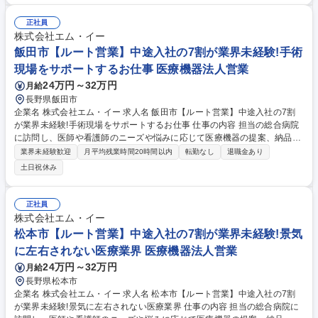
ーカー勉強会で実務スキルを習得。3ヶ月ごとに知識確認のテストを実施
入社後6ヶ月～1年：先輩から担当病院を引継ぎ、独り立ち。 【評価制
正社員
度】当社では顧客との信頼関係を大切にしているため、営業の成果とプロ
株式会社エム・イー
セスの両面から評価し、結果が昇給に反映される仕組みになっています。
飯田市【ルート営業】中途入社の7割が業界未経験!手術
募集職種 飯田市【ルート営業】未経験から医療機器商社へ！独り立ちでき
現場をサポートするお仕事 医療機器法人営業
る育成体制整備!
24万円～32万円
月給
長野県飯田市
企業名 株式会社エム・イー 求人名 飯田市【ルート営業】中途入社の7割
が業界未経験!手術現場をサポートするお仕事 仕事の内容 担当の総合病院
に訪問し、医師や看護師のニーズや悩みに応じて医療機器の提案、納品、
使用方法の説明などをします。手術時間によっては、時差出勤します。
業界未経験歓迎
月平均残業時間20時間以内
転勤なし
退職金あり
【提案する製品】心臓や血管の治療に使われる医療機器 【具体的には】医
土日祝休み
療従事者に対して製品の特長・メリット・他社製品との違いをお伝えし、
治療に合った最適な機器を提案。手術・治療に立ち会い、機器の利用方法
やセッティングのサポートまで行います。 【研修制度】2週間の座学研修
正社員
で解剖学や疾患への治療法等の基礎知識を習得します。その後半年～1年
株式会社エム・イー
かけてOJTやメーカー勉強会で実務に慣れていただき、徐々に病院を引き
松本市【ルート営業】中途入社の7割が業界未経験!景気
継ぎます。 募集職種 飯田市【ルート営業】中途入社の7割が業界未経験!
に左右されない医療業界 医療機器法人営業
手術現場をサポートするお仕事
24万円～32万円
月給
長野県松本市
企業名 株式会社エム・イー 求人名 松本市【ルート営業】中途入社の7割
が業界未経験!景気に左右されない医療業界 仕事の内容 担当の総合病院に