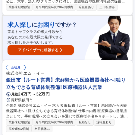
公立、大学、法人)やクリニックに対し、医療機器や医療消耗品の提案や
使用方法の説明します。入社3ヶ月後は、社内研修や先輩社員への同行を
業界未経験歓迎
月平均残業時間20時間以内
退職金あり
土日祝休み
通じて、医療の専門知識・商材について習得します。 【製品】透析関連、
血液浄化関連の商材、在宅呼吸器 【補足】入社3ヶ月以降は適性を見て、
担当の病院を引き継ぎますが、医療機器に関する知識は、メーカー担当者
求人探し
お困り
に
ですか？
による勉強会なども開催しており、最新の情報をアップデートできる環境
業界トップクラスの求人件数から
です。 【顧客】病院やクリニック、製薬会社、研究施設が主な顧客先で、
あなたの力を最大限に発揮できる
長年取引のある既存取引先が中心なので、飛び込み営業は一切ありませ
求人探しをお手伝いします。
ん。 募集職種 昭和町【ルート営業】未経験積極採用中/基本土日休み/医療
知識は入社後習得可!
アドバイザーに相談する
正社員
株式会社エム・イー
飯田市【ルート営業】未経験から医療機器商社へ!独り
立ちできる育成体制整備! 医療機器法人営業
24万円～32万円
月給
長野県飯田市
企業名 株式会社エム・イー 求人名 飯田市【ルート営業】未経験から医療
機器商社へ！独り立ちできる育成体制整備! 仕事の内容 医療機器の営業担
当として、手術現場への立ち会いを通じて医療従事者をサポートし、適切
な機器の提案・使用方法の説明を行います。まずは、半年間知識習得を
業界未経験歓迎
月平均残業時間20時間以内
転勤なし
退職金あり
し、難易度の低い分野から担当をお任せします。 【入社後について】入社
完全週休2日制
土日祝休み
～2週間：座学で医療業界の基礎知識を習得 入社3週間～6ヶ月：OJTやメ