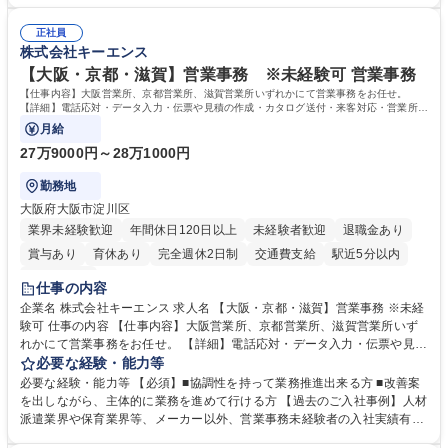
者は早期にご活躍いただけます。 ■チームで仕事を推進できる方■将来は
★メンバーがマンツーマンで丁寧に教えるため、ご経験が浅くても安心！
マネジメント職として活躍したい 【尚可】■人事、労務、採用、教育業務
幅広く経験を積みたい意欲がある方に最適な環境です。 募集職種 【総
正社員
のご経験 ■労務管理（給与計算・社会保険手続き・勤怠管理など）の経験
株式会社キーエンス
務・人事】未経験歓迎/日立グループ/組織運営を支えるゼネラリストを目
■衛生管理者の資格をお持ちの方 学歴・資格 学歴：大学院 大学 高専 短大
指す
専修学校 高校 語学力： 資格：
【大阪・京都・滋賀】営業事務 ※未経験可 営業事務
【仕事内容】大阪営業所、京都営業所、滋賀営業所いずれかにて営業事務をお任せ。
【詳細】電話応対・データ入力・伝票や見積の作成・カタログ送付・来客対応・営業所内
で発生する事務業務や業務改善をお任せ。
月給
27万9000円～28万1000円
勤務地
大阪府大阪市淀川区
業界未経験歓迎
年間休日120日以上
未経験者歓迎
退職金あり
賞与あり
育休あり
完全週休2日制
交通費支給
駅近5分以内
土日祝休み
仕事の内容
企業名 株式会社キーエンス 求人名 【大阪・京都・滋賀】営業事務 ※未経
験可 仕事の内容 【仕事内容】大阪営業所、京都営業所、滋賀営業所いず
れかにて営業事務をお任せ。 【詳細】電話応対・データ入力・伝票や見積
の作成・カタログ送付・来客対応・営業所内で発生する事務業務や業務改
必要な経験・能力等
善をお任せ。 【教育制度】ご入社後、育成担当とペアになりながらOJTに
必要な経験・能力等 【必須】■協調性を持って業務推進出来る方 ■改善案
て業務を覚えていただくことが可能です。業務システムがきちんと構築さ
を出しながら、主体的に業務を進めて行ける方 【過去のご入社事例】人材
れているため、スムーズに仕事に慣れることができる環境です。また、
派遣業界や保育業界等、メーカー以外、営業事務未経験者の入社実績有
「チームで成果を出す文化」があり、良いやり方を積極的に共有しながら
【当社の事務職について】単なる事務ではなく主体性を発揮したサポート