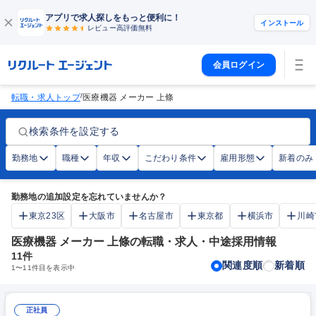
アプリで求人探しをもっと便利に！
インストール
レビュー高評価
無料
会員ログイン
/
転職・求人トップ
医療機器 メーカー 上條
検索条件を設定する
勤務地
職種
年収
こだわり条件
雇用形態
新着のみ
勤務地の追加設定を忘れていませんか？
東京23区
大阪市
名古屋市
東京都
横浜市
川崎
医療機器 メーカー 上條の転職・求人・中途採用情報
11
件
関連度順
新着順
1
〜
11
件目を表示中
正社員