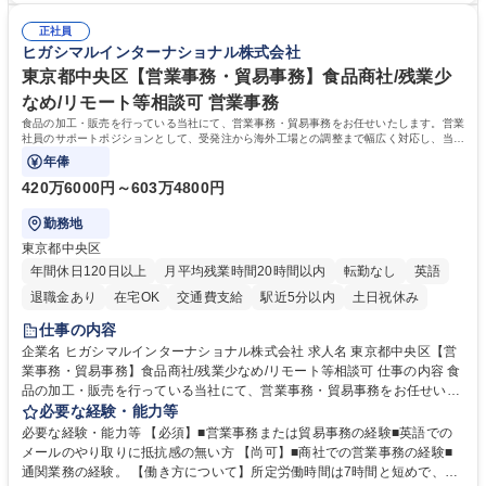
人チャットボット対応など。 【1日の対応件数】■電話：月間一人当たり
施する予定です。独り立ち以降もしっかりフォローする体制を整えていま
平均100件前後■メール・手紙：同上40件前後 募集職種 中野本社【お客様
正社員
すのでご安心ください。 【当社について】キリングループの広報機能を担
ヒガシマルインターナショナル株式会社
相談室】お客様のお声をもとにより良い商品づくりへ貢献
う会社として、お客様との出会いを大切にし、磨き上げたホスピタリティ
を込めてコミュニケーションをとりながら広報関連業務を行っておりま
東京都中央区【営業事務・貿易事務】食品商社/残業少
す。 学歴・資格 学歴：大学院 大学 高専 短大 専修学校 高校 語学力： 資
なめ/リモート等相談可 営業事務
格：
食品の加工・販売を行っている当社にて、営業事務・貿易事務をお任せいたします。営業
社員のサポートポジションとして、受発注から海外工場との調整まで幅広く対応し、当社
事業の根幹を支えていただきます。
年俸
420万6000円～603万4800円
勤務地
東京都中央区
年間休日120日以上
月平均残業時間20時間以内
転勤なし
英語
退職金あり
在宅OK
交通費支給
駅近5分以内
土日祝休み
仕事の内容
企業名 ヒガシマルインターナショナル株式会社 求人名 東京都中央区【営
業事務・貿易事務】食品商社/残業少なめ/リモート等相談可 仕事の内容 食
品の加工・販売を行っている当社にて、営業事務・貿易事務をお任せいた
します。営業社員のサポートポジションとして、受発注から海外工場との
必要な経験・能力等
調整まで幅広く対応し、当社事業の根幹を支えていただきます。 ■受発注
必要な経験・能力等 【必須】■営業事務または貿易事務の経験■英語での
業務、請求書発行 ■海外工場とのスケジュール調整 ■在庫管理 ■輸入書類
メールのやり取りに抵抗感の無い方 【尚可】■商社での営業事務の経験■
の確認・作成 ■配送手配 ■通関業者を通して行う輸出入業全般 ■倉庫との
通関業務の経験。 【働き方について】所定労働時間は7時間と短めで、残