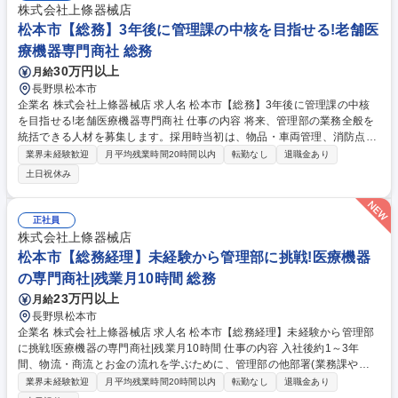
株式会社上條器械店
松本市【総務】3年後に管理課の中核を目指せる!老舗医
療機器専門商社 総務
30万円以上
月給
長野県松本市
企業名 株式会社上條器械店 求人名 松本市【総務】3年後に管理課の中核
を目指せる!老舗医療機器専門商社 仕事の内容 将来、管理部の業務全般を
統括できる人材を募集します。採用時当初は、物品・車両管理、消防点検
対応などの総務業務に加え、経理ソフト入力や経費精算などの簡単な経事
業界未経験歓迎
月平均残業時間20時間以内
転勤なし
退職金あり
務業務まで幅広くお任せいたします。 【総務】■採用者の入社者・退職者
土日祝休み
対応 ■社内物品の発注・在庫管理、車両管理 ■施設設備の保守、清掃業者
との調整など 【経理業務】■経理ソフトへの入力 ■小口現金管理、経費精
算書類の整理、売掛・買掛金の管理など ■月次決算時の資料の作成、年次
正社員
決算等の財務管理など 募集職種 松本市【総務】3年後に管理課の中核を目
株式会社上條器械店
指せる!老舗医療機器専門商社
松本市【総務経理】未経験から管理部に挑戦!医療機器
の専門商社|残業月10時間 総務
23万円以上
月給
長野県松本市
企業名 株式会社上條器械店 求人名 松本市【総務経理】未経験から管理部
に挑戦!医療機器の専門商社|残業月10時間 仕事の内容 入社後約1～3年
間、物流・商流とお金の流れを学ぶために、管理部の他部署(業務課や仕
入物流課）で経験をしていただきます。同時に、小口現金管理や社内消耗
業界未経験歓迎
月平均残業時間20時間以内
転勤なし
退職金あり
備品の発注など簡単な管理課内の業務もお任せします。 【総務】■社内物