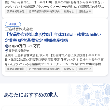
職】/高い定着率/土日休・年休118日 仕事の内容 お客様から長年信頼をい
ただいている老舗精密プラスチックメーカーの当社にて精密部品の金型メ
ンテナンスを行う課の課長として、金型メンテナンス業務、メンバー指導
業界未経験歓迎
月平均残業時間20時間以内
転勤なし
退職金あり
などのマネジメント業務をお任せします。 【具体的には】金型のメンテナ
ンスを行う課で、ご自身の金型に従事されたご経験を生かして、当社の足
りない点の伝播やメンバーの成長に貢献いただく業務になります。ご自身
正社員
の知見を生かして裁量を持って働ける環境です。 ※メンテナンス経験がな
三協精密株式会社
い方やマネジメント経験がない方でも金型の知見を重視するため是非挑戦
【安曇野市/射出成形技師】年休118日・残業15h/高い
ください！ 募集職種 【安曇野市／プラスチック金型製造/課長職】/高い定
定着率 /経営基盤安定 機械生産技術
着率/土日休・年休118日
20万円～30万円
月給
長野県安曇野市
企業名 三協精密株式会社 求人名 【安曇野市／射出成形技師】年休118
日・残業15h/高い定着率◎/経営基盤安定 仕事の内容 お客様から長年信頼
をいただいている老舗精密プラスチックメーカーの当社にて射出成形機の
生産オペレーターをお任せします。クリーンルーム内の作業であり、基本
業界未経験歓迎
月平均残業時間20時間以内
転勤なし
退職金あり
的に夜勤はありません。 【具体的には】 医療機器のプラスチック部品を
製造する射出成型機のオペレーター業務を行っていただきます。機械の操
作、金型の取り付け・交換、それぞれが常に正常な状態になっているかの
確認を行います。 社員間で業務分担を行っていることから、働きやすい環
境が整っています。 募集職種 【安曇野市／射出成形技師】年休118日・残
あなたにおすすめの求人
業15h/高い定着率◎/経営基盤安定