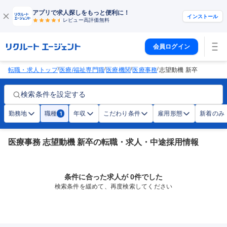
アプリで求人探しをもっと便利に！
インストール
レビュー高評価
無料
会員ログイン
/
/
/
/
転職・求人トップ
医療/福祉専門職
医療機関
医療事務
志望動機 新卒
検索条件を設定する
勤務地
職種
年収
こだわり条件
雇用形態
新着のみ
1
医療事務 志望動機 新卒の転職・求人・中途採用情報
条件に合った求人が 0件でした
検索条件を緩めて、再度検索してください