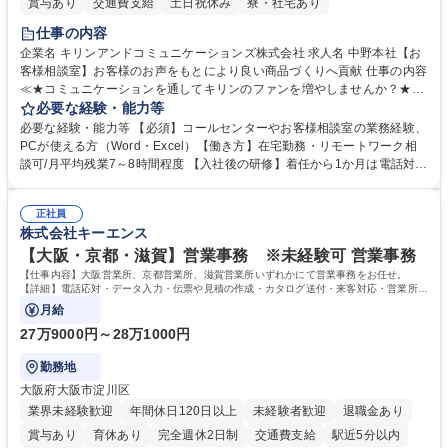
賞与あり
交通費支給
土日祝休み
寮・社宅あり
仕事の内容
企業名 キリンアンドコミュニケーションズ株式会社 求人名 中野本社【お
客様相談室】お客様のお声をもとにより良い商品づくりへ貢献 仕事の内容
≪★コミュニケーションを通してキリンのファンを増やしませんか？★≫
お客様のお声をより良い商品づくりに活かしていく上で、窓口となるお客
必要な経験・能力等
様相談室でのお仕事です。 日々お客様からいただくキリングループへのご
必要な経験・能力等 【必須】コールセンターやお客様相談室の業務経験、
意見を、企業活動に活かしています。お客様からの声に迅速かつ誠意をも
PCが使える方（Word・Excel）【働き方】在宅勤務・リモートワーク相
って対応、情報提供するとともにグループ内活動に反映しています。 【具
談可/月平均残業7～8時間程度 【入社後の研修】着任から1か月は電話対応
体的には】電話応対、メール、お手紙対応、ご指摘品調査報告書作成、有
のOJTを中心に実施し、電話対応に慣れた段階でメール・手紙のOJTを実
人チャットボット対応など。 【1日の対応件数】■電話：月間一人当たり
施する予定です。独り立ち以降もしっかりフォローする体制を整えていま
平均100件前後■メール・手紙：同上40件前後 募集職種 中野本社【お客様
正社員
すのでご安心ください。 【当社について】キリングループの広報機能を担
株式会社キーエンス
相談室】お客様のお声をもとにより良い商品づくりへ貢献
う会社として、お客様との出会いを大切にし、磨き上げたホスピタリティ
を込めてコミュニケーションをとりながら広報関連業務を行っておりま
【大阪・京都・滋賀】営業事務 ※未経験可 営業事務
す。 学歴・資格 学歴：大学院 大学 高専 短大 専修学校 高校 語学力： 資
【仕事内容】大阪営業所、京都営業所、滋賀営業所いずれかにて営業事務をお任せ。
格：
【詳細】電話応対・データ入力・伝票や見積の作成・カタログ送付・来客対応・営業所内
で発生する事務業務や業務改善をお任せ。
月給
27万9000円～28万1000円
勤務地
大阪府大阪市淀川区
業界未経験歓迎
年間休日120日以上
未経験者歓迎
退職金あり
賞与あり
育休あり
完全週休2日制
交通費支給
駅近5分以内