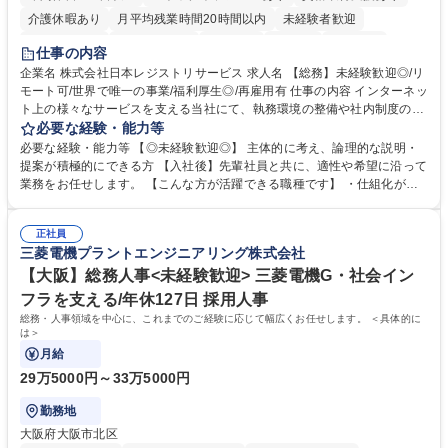
介護休暇あり
月平均残業時間20時間以内
未経験者歓迎
住宅手当あり
時短勤務あり
研修あり
在宅OK
賞与あり
仕事の内容
完全週休2日制
交通費支給
駅近5分以内
土日祝休み
服装自由
企業名 株式会社日本レジストリサービス 求人名 【総務】未経験歓迎◎/リ
モート可/世界で唯一の事業/福利厚生◎/再雇用有 仕事の内容 インターネッ
ト上の様々なサービスを支える当社にて、執務環境の整備や社内制度の検
討、イベント運営などの幅広い業務を担当し、間接的に会社の生産性向上
必要な経験・能力等
や成長に貢献している部署です。 会社の全メンバーが安心して長く成果を
必要な経験・能力等 【◎未経験歓迎◎】 主体的に考え、論理的な説明・
発揮できる環境を整えるために、毎日のメンテナンスや維持管理に加え、
提案が積極的にできる方 【入社後】先輩社員と共に、適性や希望に沿って
新たな施策検討を積極的に行っていただき、会社全体を巻き込み課題解決
業務をお任せします。 【こんな方が活躍できる職種です】 ・仕組化が好
を推進。 ・オフィス運営：執務環境の整備・物品管理・社内規定整備/改
き/得意・協働の姿勢を持っている・優先順位付け、マルチタスクが得意・
善・イベント企画/運営・非常時の対応 など、本人の希望や適性によって
様々な立場で物事を考えられる・定型業務だけでなく突発的な出来事にも
幅広い業務の体得が可能で、多様なキャリアパスを描くことも可能です。
正社員
対処できる・新しいことに興味関心がある 【魅力】■自己啓発支援：資格
三菱電機プラントエンジニアリング株式会社
募集職種 【総務】未経験歓迎◎/リモート可/世界で唯一の事業/福利厚生◎/
取得や通信教育など費用の80%（年間25万円まで）を補助 ■住宅手当：家
再雇用有
賃の50%（月額7万円まで）を補助 学歴・資格 学歴：大学院 大学 語学
【大阪】総務人事<未経験歓迎> 三菱電機G・社会イン
力： 資格：
フラを支える/年休127日 採用人事
総務・人事領域を中心に、これまでのご経験に応じて幅広くお任せします。 ＜具体的に
は＞
月給
29万5000円～33万5000円
勤務地
大阪府大阪市北区