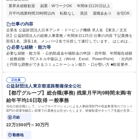
業界未経験歓迎
副業・WワークOK
年間休日120日以上
月平均残業時間20時間以内
転勤なし
英語
退職金あり
在宅OK
賞与あり
育休あり
完全週休2日制
交通費支給
土日祝休み
仕事の内容
食事補助あり
企業名 公益財団法人日本アンチ・ドーピング機構 求人名 【東京／文京
区】公益財団法人の総務人事業務／年間休日125日 仕事の内容 下記業務を
部長1名、課長1名、メンバー2名で分担して遂行しています。 はじめは担
当者として業務を覚えていただき、ゆくゆくはリーダーやマネージャーポ
必要な経験・能力等
ジションとして活躍いただくことを期待しています。 【総務・人事グルー
必要な経験・能力等 ・公的助成金や補助金の申請・四半期、年間報告経験
プの業務内容】 ・人事制度関連 ・採用活動 ・教育研修の企画、実行 ・勤
・総務経験 ・PCスキル中級以上（Word、Excel、PowerPoint） ・社内外
怠管理 ・官公庁への各種提出 ・法定の会議運営（評議員会、理事会） ・
と円滑な調整ができるコミュニケーション能力 ・口が堅い方 ■歓迎要件
コンプライアンス ・内部規程やルールの管理、整備、文書管理 ・契約関
・採用業務経験 ・英語に抵抗がない方 ・営業経験 学歴・資格 学歴：大学
連 ・衛生管理 ・防災関連・公的助成金の管理・オフィス、ファシリティ
院 大学 高専 短大 専修学校 高校 語学力： 資格：
管理 ・福利厚生関連 ・職員からの問合せ、相談対応 ・その他日常の総務
正社員
公益財団法人東京都道路整備保全公社
業務全般 募集職種 【東京／文京区】公益財団法人の総務人事業務／年間
休日125日
【都庁グループ】総合職(事務) 残業月平均9時間未満/有
給年平均16日取得 一般事務
当社の総合職として、ジョブローテーションによる人事経理部門や収益事業等のフロント
部門の部署等幅広い部署での業務をお任せいたします。研修制度やキャリア支援が充実し
ております！ ※下記業務詳細
月給
22万1500円～30万円
勤務地