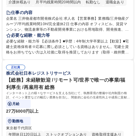
介護休暇あり
月平均残業時間20時間以内
転勤なし
退職金あり
在宅OK
賞与あり
育休あり
完全週休2日制
交通費支給
仕事の内容
駅近5分以内
土日祝休み
寮・社宅あり
企業名 三井物産都市開発株式会社 求人名 【営業事務】業務職/三井物産グ
ループ/平均残業時間10H/完全週休2日 仕事の内容 オフィスビル、賃貸マ
ンション、物流倉庫等の不動産開発事業における用地取得、開発推進、賃
貸運営、売却、仲介・活用提案等を行う営業部門において事務業務を担当
必要な経験・能力等
いただきます。 【詳細】・契約書管理、契約書製本、捺印対応、ファイリ
必要な経験・能力等 【必須条件】■学歴：4年制大学卒業以上【歓迎】■宅
ング、登記簿取得、調書取得・支払業務（各種費用支払、支払管理、請
建士資格保有者※応募に際し必須としている資格はありません。宅建士資
求・支払データ登録、取引先マスター申請対応）・予算作成及び予実管
格をお持ちでない方は入社後に取得を推奨しております（取得・維持費用
理・各種稟議書、報告書作成業務・各種台帳管理、交際費・会議費支払報
の一部補助あり） 【求める人物像】 ・向学心豊かで、主体的に行動でき
告書作成及び月次管理・部内総務庶務全般 など※※配属先によっては上記
る方。 ・社内外の多様な関係者と協調して業務を進められるコミュニケー
の他に担当頂く業務が発生する場合があります。 募集職種 【営業事務】
正社員
ション力がある方。 ・チャレンジを厭わず、粘り強く業務に取り組める
株式会社日本レジストリサービス
業務職/三井物産グループ/平均残業時間10H/完全週休2日
方。多様な関係者と謙虚に信頼関係を構築でき、期限を意識したスケジュ
ール管理が出来る方。※将来的に他部署（営業部門、コーポレート部門）
【総務】未経験歓迎 /リモート可/世界で唯一の事業/福
へのジョブローテーションの可能性があります。 学歴・資格 学歴：大学
利厚生 /再雇用有 総務
院 大学 語学力： 資格：宅地建物取引士
インターネット上の様々なサービスを支える当社にて、執務環境の整備や社内制度の検
討、イベント運営などの幅広い業務を担当し、間接的に会社の生産性向上や成長に貢献し
ている部署です。
月給
27万6000円以上
勤務地
東京都千代田区
年間休日120日以上
ストックオプションあり
資格取得支援あり