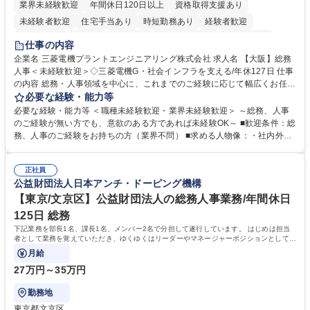
業界未経験歓迎
年間休日120日以上
資格取得支援あり
未経験者歓迎
住宅手当あり
時短勤務あり
経験者歓迎
退職金あり
在宅OK
賞与あり
完全週休2日制
交通費支給
仕事の内容
駅近5分以内
土日祝休み
服装自由
寮・社宅あり
食事補助あり
企業名 三菱電機プラントエンジニアリング株式会社 求人名 【大阪】総務
人事＜未経験歓迎＞◇三菱電機G・社会インフラを支える/年休127日 仕事
の内容 総務・人事領域を中心に、これまでのご経験に応じて幅広くお任せ
します。 ＜具体的には＞ ・総務/人事労務（給与・社保・勤怠管理など）
必要な経験・能力等
・採用・教育研修 ・福利厚生運用 など ※基本的には事務所勤務ですが、
必要な経験・能力等 ＜職種未経験歓迎・業界未経験歓迎＞ ～総務、人事
採用や教育等の業務内容により、関西圏以外への日帰り・宿泊を伴う国内
のご経験が無い方でも、意欲のある方であれば未経験OK～ ■歓迎条件：総
出張もございます。 ※担当業務を持ちつつ、お互いに助け合いながら、総
務、人事のご経験をお持ちの方（業界不問） ■求める人物像：・社内外の
務部という組織として協力しながら進める体制です。 募集職種 【大阪】
関係各部門との調整を率先して行い、業務を円滑に遂行できる協調性やコ
総務人事＜未経験歓迎＞◇三菱電機G・社会インフラを支える/年休127日
ミュニケーション能力を持っている方 ・人事総務領域に興味がありゼネラ
正社員
リスト志向をお持ちの方 学歴・資格 学歴：大学院 大学 語学力： 資格：
公益財団法人日本アンチ・ドーピング機構
【東京/文京区】公益財団法人の総務人事業務/年間休日
125日 総務
下記業務を部長1名、課長1名、メンバー2名で分担して遂行しています。 はじめは担当
者として業務を覚えていただき、ゆくゆくはリーダーやマネージャーポジションとして活
躍いただくことを期待しています。
月給
27万円～35万円
勤務地
東京都文京区