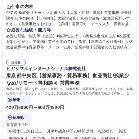
土日祝休み
仕事の内容
企業名 株式会社キーエンス 求人名 【大阪・京都・滋賀】営業事務 ※未経
験可 仕事の内容 【仕事内容】大阪営業所、京都営業所、滋賀営業所いず
れかにて営業事務をお任せ。 【詳細】電話応対・データ入力・伝票や見積
の作成・カタログ送付・来客対応・営業所内で発生する事務業務や業務改
必要な経験・能力等
善をお任せ。 【教育制度】ご入社後、育成担当とペアになりながらOJTに
必要な経験・能力等 【必須】■協調性を持って業務推進出来る方 ■改善案
て業務を覚えていただくことが可能です。業務システムがきちんと構築さ
を出しながら、主体的に業務を進めて行ける方 【過去のご入社事例】人材
れているため、スムーズに仕事に慣れることができる環境です。また、
派遣業界や保育業界等、メーカー以外、営業事務未経験者の入社実績有
「チームで成果を出す文化」があり、良いやり方を積極的に共有しながら
【当社の事務職について】単なる事務ではなく主体性を発揮したサポート
常に改善を目指す風土のため、安心して業務に取り組んでいただけます。
により、キーエンスの付加価値向上に貢献します。ベースの定型業務に加
募集職種 【大阪・京都・滋賀】営業事務 ※未経験可
正社員
えて、お客様や社員の状況に合わせ、能動的なサポート、改善の動きも期
ヒガシマルインターナショナル株式会社
待され。組織を支えるスペシャリストとして、チームに貢献し、結果的に
社員から頼られる存在になることができます。平均19:30の退勤以降の業
東京都中央区【営業事務・貿易事務】食品商社/残業少
務の持ち帰りも禁止されており、メリハリのある働き方となります。 学
なめ/リモート等相談可 営業事務
歴・資格 学歴：大学院 大学 高専 短大 語学力： 資格：
食品の加工・販売を行っている当社にて、営業事務・貿易事務をお任せいたします。営業
社員のサポートポジションとして、受発注から海外工場との調整まで幅広く対応し、当社
事業の根幹を支えていただきます。
年俸
420万6000円～603万4800円
勤務地
東京都中央区
年間休日120日以上
月平均残業時間20時間以内
転勤なし
英語
退職金あり
在宅OK
交通費支給
駅近5分以内
土日祝休み