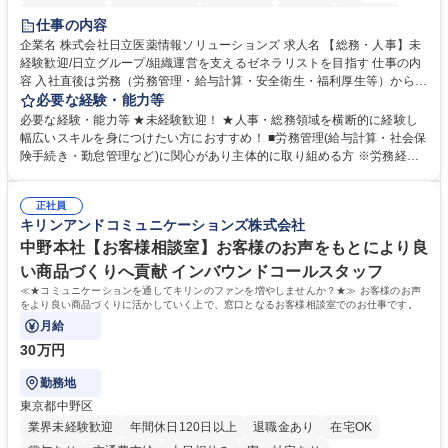
住宅手当あり
時短勤務あり
退職金あり
在宅OK
賞与あり
仕事の内容
育休あり
完全週休2日制
交通費支給
土日祝休み
寮・社宅あり
企業名 株式会社日立医薬情報ソリューションズ 求人名 【総務・人事】未
経験歓迎/日立グループ/組織運営を支えるゼネラリストを目指す 仕事の内
容 入社直後は労務（労務管理・給与計算・安全衛生・福利厚生等）からお
任せいたします。将来は総務・採用・教育業務へ守備範囲を広げ、組織運
必要な経験・能力等
営を支えるゼネラリストをめざせます。 ・初期業務：労働時間管理、給与
必要な経験・能力等 ★未経験歓迎！ ★人事・総務領域を横断的に経験し
計算、社会保険対応、福利厚生管理、安全衛生、健康経営推進等をお任せ
幅広いスキルを身につけたい方におすすめ！ ■労務管理(給与計算・社会保
します。ご経験に応じて、休職者管理など、幅広く経験を積んでいただき
険手続き・勤怠管理など)に関心があり主体的に取り組める方 ※労務経験
ます。 ・将来的な広がり：総務・採用・教育・税務対応・経営企画等。
者は早期にご活躍いただけます。 ■チームで仕事を推進できる方■将来は
★メンバーがマンツーマンで丁寧に教えるため、ご経験が浅くても安心！
マネジメント職として活躍したい 【尚可】■人事、労務、採用、教育業務
幅広く経験を積みたい意欲がある方に最適な環境です。 募集職種 【総
正社員
のご経験 ■労務管理（給与計算・社会保険手続き・勤怠管理など）の経験
キリンアンドコミュニケーションズ株式会社
務・人事】未経験歓迎/日立グループ/組織運営を支えるゼネラリストを目
■衛生管理者の資格をお持ちの方 学歴・資格 学歴：大学院 大学 高専 短大
指す
専修学校 高校 語学力： 資格：
中野本社【お客様相談室】お客様のお声をもとにより良
い商品づくりへ貢献 インバウンドコールスタッフ
≪★コミュニケーションを通してキリンのファンを増やしませんか？★≫ お客様のお声
をより良い商品づくりに活かしていく上で、窓口となるお客様相談室でのお仕事です。
月給
30万円
勤務地
東京都中野区
業界未経験歓迎
年間休日120日以上
退職金あり
在宅OK