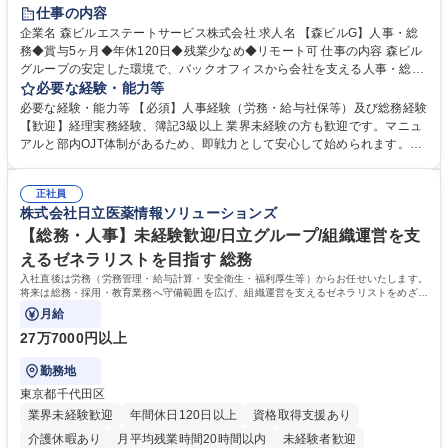
経験者歓迎
退職金あり
在宅OK
賞与あり
育休あり
仕事の内容
完全週休2日制
交通費支給
長期歓迎
駅近5分以内
土日祝休み
企業名 森ビルエステートサービス株式会社 求人名 【森ビルG】人事・総
務◆賞与5ヶ月◆年休120日◆残業少なめ◆リモート可 仕事の内容 森ビル
グループの安定した環境で、バックオフィスから会社を支える人事・総務
をお任せします。 労務と総務の業務をバランスよく担当し、ゆくゆくは制
必要な経験・能力等
度改定などのコア業務にも挑戦できる、やりがいある環境です。 ■勤怠管
必要な経験・能力等 【必須】人事経験（労務・給与社保等）及び総務経験
理、給与計算、社会保険手続き、年末調整等の労務管理全般 ■入退社手続
【歓迎】経理実務経験、簿記3級以上 業界未経験の方も歓迎です。マニュ
き、社内規定の改定や人事制度改定などのコア業務 ■社内イベントの企画
アルと部内OJT体制があるため、即戦力として安心して始められます。
運営やその他総務業務全般 ※労務と総務を1：1の割合でお任せ。 入社後
【魅力・やりがい】森ビルGの安定基盤で労務から総務まで幅広く携われ
は部内のOJTを中心に、あなたの経験に合わせて不足している部分はいつ
ます。定型業務に留まらず、社内規定や人事制度の改定など会社のコア業
でも質問・相談できる環境が整っているため、安心して成長できます。 募
正社員
務に挑戦できるため、自身の成長と組織への貢献度をダイレクトに実感で
株式会社日立医薬情報ソリューションズ
集職種 【森ビルG】人事・総務◆賞与5ヶ月◆年休120日◆残業少なめ◆
きます。 残業少なめ、週1日リモート可など、ワークライフバランスを保
リモート可
ち長期活躍できる環境です。 「これまでの幅広い経験を活かし、長期的な
【総務・人事】未経験歓迎/日立グループ/組織運営を支
キャリアを築きたい」という前向きな意欲と挑戦を全力で応援します。 学
えるゼネラリストを目指す 総務
歴・資格 学歴：大学院 大学 高専 短大 専修学校 高校 語学力： 資格：日商
入社直後は労務（労務管理・給与計算・安全衛生・福利厚生等）からお任せいたします。
簿記検定1級 日商簿記検定2級 日商簿記検定3級
将来は総務・採用・教育業務へ守備範囲を広げ、組織運営を支えるゼネラリストをめざせ
ます。
月給
27万7000円以上
勤務地
東京都千代田区
業界未経験歓迎
年間休日120日以上
資格取得支援あり
介護休暇あり
月平均残業時間20時間以内
未経験者歓迎