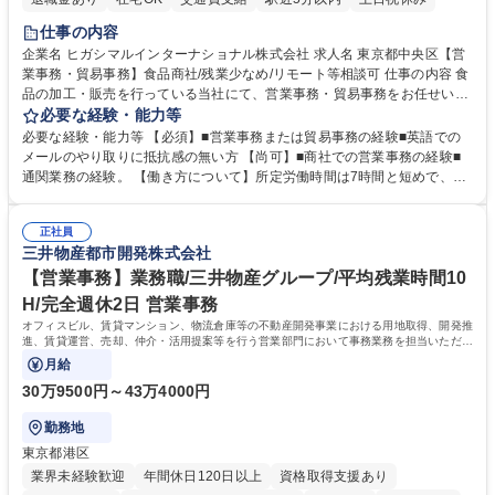
仕事の内容
企業名 ヒガシマルインターナショナル株式会社 求人名 東京都中央区【営
業事務・貿易事務】食品商社/残業少なめ/リモート等相談可 仕事の内容 食
品の加工・販売を行っている当社にて、営業事務・貿易事務をお任せいた
します。営業社員のサポートポジションとして、受発注から海外工場との
必要な経験・能力等
調整まで幅広く対応し、当社事業の根幹を支えていただきます。 ■受発注
必要な経験・能力等 【必須】■営業事務または貿易事務の経験■英語での
業務、請求書発行 ■海外工場とのスケジュール調整 ■在庫管理 ■輸入書類
メールのやり取りに抵抗感の無い方 【尚可】■商社での営業事務の経験■
の確認・作成 ■配送手配 ■通関業者を通して行う輸出入業全般 ■倉庫との
通関業務の経験。 【働き方について】所定労働時間は7時間と短めで、残
倉入れ調整等 ※ゼネラリストとしてのキャリアアップを目指すことが可能
業も月平均20時間以下です。時差出勤制度や週1日のリモート勤務も相談
です。単に商品を販売するだけでなく原料の仕入れから販売までをトータ
可能で、ワークライフバランスを保ち長期就業しやすい環境です。 【当社
ルプロデュースしているため、商品に関わる全ての業務をサポート頂きま
正社員
の強み】1991年の設立以来、外食産業を中心としたお客様の多様なニー
三井物産都市開発株式会社
す。 募集職種 東京都中央区【営業事務・貿易事務】食品商社/残業少なめ/
ズに沿った冷凍水産物等の生産・輸入・販売を一貫して手掛けています。
リモート等相談可
自社工場と海外拠点の強固な連携によるワンストップサービスが最大の強
【営業事務】業務職/三井物産グループ/平均残業時間10
みです。 学歴・資格 学歴：大学院 大学 語学力：英語 資格：
H/完全週休2日 営業事務
オフィスビル、賃貸マンション、物流倉庫等の不動産開発事業における用地取得、開発推
進、賃貸運営、売却、仲介・活用提案等を行う営業部門において事務業務を担当いただき
ます。
月給
30万9500円～43万4000円
勤務地
東京都港区
業界未経験歓迎
年間休日120日以上
資格取得支援あり