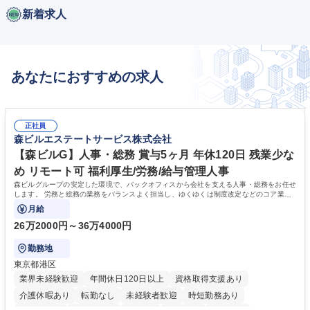
新着求人
あなたにおすすめの求人
正社員
森ビルエステートサービス株式会社
【森ビルG】人事・総務 賞与5ヶ月 年休120日 残業少な
め リモート可 福利厚生/労務/給与管理人事
森ビルグループの安定した環境で、バックオフィスから会社を支える人事・総務をお任せ
します。 労務と総務の業務をバランスよく担当し、ゆくゆくは制度改定などのコア業務
にも挑戦できる、やりがいある環境です。
月給
26万2000円～36万4000円
勤務地
東京都港区
業界未経験歓迎
年間休日120日以上
資格取得支援あり
介護休暇あり
転勤なし
未経験者歓迎
時短勤務あり