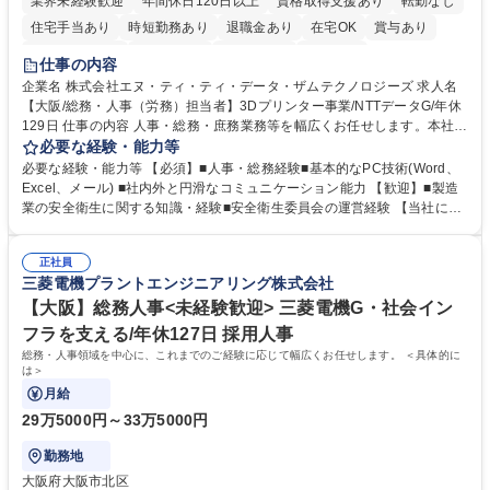
業界未経験歓迎
年間休日120日以上
資格取得支援あり
転勤なし
住宅手当あり
時短勤務あり
退職金あり
在宅OK
賞与あり
完全週休2日制
交通費支給
土日祝休み
服装自由
仕事の内容
企業名 株式会社エヌ・ティ・ティ・データ・ザムテクノロジーズ 求人名
【大阪/総務・人事（労務）担当者】3Dプリンター事業/NTTデータG/年休
129日 仕事の内容 人事・総務・庶務業務等を幅広くお任せします。本社コ
ーポレート部門と連携しながら、決められた業務だけではなく、社員や現
必要な経験・能力等
場を支えるバックオフィス担当として状況に応じて柔軟に対応いただくこ
必要な経験・能力等 【必須】■人事・総務経験■基本的なPC技術(Word、
とを期待します。 【詳細】■入退社手続き、社員情報管理■入社時オリエ
Excel、メール) ■社内外と円滑なコミュニケーション能力 【歓迎】■製造
ンテーションの実施■勤怠・各種申請内容の確認■採用業務のサポート■来
業の安全衛生に関する知識・経験■安全衛生委員会の運営経験 【当社につ
客・電話対応 ■郵便物の受領・発送・管理■オフィス設備・備品管理■建
いて】 ◎設立したばかりの会社であり、一緒に企業を立ち上げ・拡大しよ
物・設備修繕の手配及び業者対応■押印・契約書管理等の庶務業務■安全衛
うという意欲のある方を求めています。 ◎経営に近い立場で幅広くキャリ
生に関する業務等■健康診断、産業医面談、休職・復職手続き等の労務サ
正社員
アが磨けます。 ◎NTTデータグループであり福利厚生は充実しているとと
三菱電機プラントエンジニアリング株式会社
ポート■社内ルールの運用・各種社内案内■その他、拠点運営に関わる管理
もに、働き方改革も推進しています。 学歴・資格 学歴：大学院 大学 高専
部門業務 募集職種 【大阪/総務・人事（労務）担当者】3Dプリンター事
短大 専修学校 語学力： 資格：
【大阪】総務人事<未経験歓迎> 三菱電機G・社会イン
業/NTTデータG/年休129日
フラを支える/年休127日 採用人事
総務・人事領域を中心に、これまでのご経験に応じて幅広くお任せします。 ＜具体的に
は＞
月給
29万5000円～33万5000円
勤務地
大阪府大阪市北区