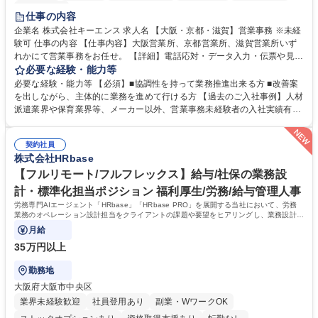
土日祝休み
仕事の内容
企業名 株式会社キーエンス 求人名 【大阪・京都・滋賀】営業事務 ※未経
験可 仕事の内容 【仕事内容】大阪営業所、京都営業所、滋賀営業所いず
れかにて営業事務をお任せ。 【詳細】電話応対・データ入力・伝票や見積
の作成・カタログ送付・来客対応・営業所内で発生する事務業務や業務改
必要な経験・能力等
善をお任せ。 【教育制度】ご入社後、育成担当とペアになりながらOJTに
必要な経験・能力等 【必須】■協調性を持って業務推進出来る方 ■改善案
て業務を覚えていただくことが可能です。業務システムがきちんと構築さ
を出しながら、主体的に業務を進めて行ける方 【過去のご入社事例】人材
れているため、スムーズに仕事に慣れることができる環境です。また、
派遣業界や保育業界等、メーカー以外、営業事務未経験者の入社実績有
「チームで成果を出す文化」があり、良いやり方を積極的に共有しながら
【当社の事務職について】単なる事務ではなく主体性を発揮したサポート
常に改善を目指す風土のため、安心して業務に取り組んでいただけます。
により、キーエンスの付加価値向上に貢献します。ベースの定型業務に加
募集職種 【大阪・京都・滋賀】営業事務 ※未経験可
契約社員
えて、お客様や社員の状況に合わせ、能動的なサポート、改善の動きも期
株式会社HRbase
待され。組織を支えるスペシャリストとして、チームに貢献し、結果的に
社員から頼られる存在になることができます。平均19:30の退勤以降の業
【フルリモート/フルフレックス】給与/社保の業務設
務の持ち帰りも禁止されており、メリハリのある働き方となります。 学
計・標準化担当ポジション 福利厚生/労務/給与管理人事
歴・資格 学歴：大学院 大学 高専 短大 語学力： 資格：
労務専門AIエージェント「HRbase」「HRbase PRO」を展開する当社において、労務
業務のオペレーション設計担当をクライアントの課題や要望をヒアリングし、業務設計や
システム設定へと落とし込むポジションです。
月給
35万円以上
勤務地
大阪府大阪市中央区
業界未経験歓迎
社員登用あり
副業・WワークOK