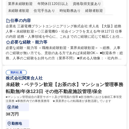
業界未経験歓迎
年間休日120日以上
資格取得支援あり
未経験者歓迎
住宅手当あり
時短勤務あり
経験者歓迎
退職金あり
在宅OK
賞与あり
完全週休2日制
交通費支給
仕事の内容
駅近5分以内
土日祝休み
服装自由
寮・社宅あり
食事補助あり
企業名 三菱電機プラントエンジニアリング株式会社 求人名 【大阪】総務
人事＜未経験歓迎＞◇三菱電機G・社会インフラを支える/年休127日 仕事
の内容 総務・人事領域を中心に、これまでのご経験に応じて幅広くお任せ
します。 ＜具体的には＞ ・総務/人事労務（給与・社保・勤怠管理など）
必要な経験・能力等
・採用・教育研修 ・福利厚生運用 など ※基本的には事務所勤務ですが、
必要な経験・能力等 ＜職種未経験歓迎・業界未経験歓迎＞ ～総務、人事
採用や教育等の業務内容により、関西圏以外への日帰り・宿泊を伴う国内
のご経験が無い方でも、意欲のある方であれば未経験OK～ ■歓迎条件：総
出張もございます。 ※担当業務を持ちつつ、お互いに助け合いながら、総
務、人事のご経験をお持ちの方（業界不問） ■求める人物像：・社内外の
務部という組織として協力しながら進める体制です。 募集職種 【大阪】
関係各部門との調整を率先して行い、業務を円滑に遂行できる協調性やコ
総務人事＜未経験歓迎＞◇三菱電機G・社会インフラを支える/年休127日
ミュニケーション能力を持っている方 ・人事総務領域に興味がありゼネラ
契約社員
リスト志向をお持ちの方 学歴・資格 学歴：大学院 大学 語学力： 資格：
株式会社関東合人社
未経験・ベテラン歓迎【お茶の水】マンション管理事務
転勤無/年休123日 その他不動産施設管理/保全
■マンション管理組合の運営サポート及び管理員の指導 ■担当物件における修繕工事等受
注業務 ■事務所内での事務業務等 ★異業界からの転職者が多数活躍しています
月給
38万円
勤務地