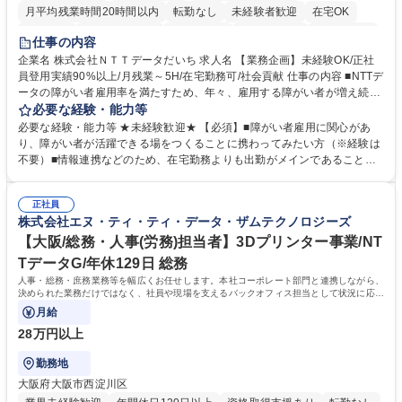
月平均残業時間20時間以内
転勤なし
未経験者歓迎
在宅OK
育休あり
完全週休2日制
交通費支給
駅近5分以内
土日祝休み
仕事の内容
企業名 株式会社ＮＴＴデータだいち 求人名 【業務企画】未経験OK/正社
員登用実績90%以上/月残業～5H/在宅勤務可/社会貢献 仕事の内容 ■NTTデ
ータの障がい者雇用率を満たすため、年々、雇用する障がい者が増え続け
ています。中でも、完全在宅勤務の障がい者の増加数が多いため、その業
必要な経験・能力等
務を増やすお仕事を担っていただきます。 【詳細】■既存業務の拡大およ
必要な経験・能力等 ★未経験歓迎★ 【必須】■障がい者雇用に関心があ
び運用のサポート(オペレーション業務:申請書の作成代行等) ■新規事業・
り、障がい者が活躍できる場をつくることに携わってみたい方（※経験は
サービスの企画立案および推進 障がい者の方にどんな仕事があると良いか
不要）■情報連携などのため、在宅勤務よりも出勤がメインであることに
考えてみてほしいと募集しているので、意見を吸い上げ実現に向けて企画
理解いただける方 【魅力・やりがい】自身の企画が障がい者の新たな雇用
します。 ■在宅勤務の障がい者社員とのコミュニケーションを通じた適性
や活躍の場を生む、唯一無二の社会貢献性を実感できます。 【正社員登
やスキルの把握 ■AI活用業務など、既存領域を超えた案件の開拓 ■NTTデ
正社員
用】正社員登用を前提としておりますので、最短で1.5年～2年で正社員へ
株式会社エヌ・ティ・ティ・データ・ザムテクノロジーズ
ータグループの会社へ提案活動 募集職種 【業務企画】未経験OK/正社員登
の雇用切り替えとなります。過去の正社員登用率は90％です。 将来的に
用実績90%以上/月残業～5H/在宅勤務可/社会貢献
は当社の中核となる管理職になって頂く事を期待しています。 正社員登用
【大阪/総務・人事(労務)担当者】3Dプリンター事業/NT
に向け全力でサポートを行いますのでご安心ください。 学歴・資格 学
TデータG/年休129日 総務
歴：大学院 大学 高専 短大 専修学校 高校 語学力： 資格：
人事・総務・庶務業務等を幅広くお任せします。本社コーポレート部門と連携しながら、
決められた業務だけではなく、社員や現場を支えるバックオフィス担当として状況に応じ
て柔軟に対応いただくことを期待します。
月給
28万円以上
勤務地
大阪府大阪市西淀川区