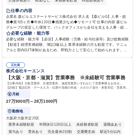
介護休暇あり
転勤なし
未経験者歓迎
時短勤務あり
経験者歓迎
退職金あり
在宅OK
賞与あり
育休あり
仕事の内容
完全週休2日制
交通費支給
長期歓迎
駅近5分以内
土日祝休み
企業名 森ビルエステートサービス株式会社 求人名 【森ビルG】人事・総
務◆賞与5ヶ月◆年休120日◆残業少なめ◆リモート可 仕事の内容 森ビル
グループの安定した環境で、バックオフィスから会社を支える人事・総務
をお任せします。 労務と総務の業務をバランスよく担当し、ゆくゆくは制
必要な経験・能力等
度改定などのコア業務にも挑戦できる、やりがいある環境です。 ■勤怠管
必要な経験・能力等 【必須】人事経験（労務・給与社保等）及び総務経験
理、給与計算、社会保険手続き、年末調整等の労務管理全般 ■入退社手続
【歓迎】経理実務経験、簿記3級以上 業界未経験の方も歓迎です。マニュ
き、社内規定の改定や人事制度改定などのコア業務 ■社内イベントの企画
アルと部内OJT体制があるため、即戦力として安心して始められます。
運営やその他総務業務全般 ※労務と総務を1：1の割合でお任せ。 入社後
【魅力・やりがい】森ビルGの安定基盤で労務から総務まで幅広く携われ
は部内のOJTを中心に、あなたの経験に合わせて不足している部分はいつ
ます。定型業務に留まらず、社内規定や人事制度の改定など会社のコア業
でも質問・相談できる環境が整っているため、安心して成長できます。 募
正社員
務に挑戦できるため、自身の成長と組織への貢献度をダイレクトに実感で
株式会社キーエンス
集職種 【森ビルG】人事・総務◆賞与5ヶ月◆年休120日◆残業少なめ◆
きます。 残業少なめ、週1日リモート可など、ワークライフバランスを保
リモート可
ち長期活躍できる環境です。 「これまでの幅広い経験を活かし、長期的な
【大阪・京都・滋賀】営業事務 ※未経験可 営業事務
キャリアを築きたい」という前向きな意欲と挑戦を全力で応援します。 学
【仕事内容】大阪営業所、京都営業所、滋賀営業所いずれかにて営業事務をお任せ。
歴・資格 学歴：大学院 大学 高専 短大 専修学校 高校 語学力： 資格：日商
【詳細】電話応対・データ入力・伝票や見積の作成・カタログ送付・来客対応・営業所内
で発生する事務業務や業務改善をお任せ。
簿記検定1級 日商簿記検定2級 日商簿記検定3級
月給
27万9000円～28万1000円
勤務地
大阪府大阪市淀川区
業界未経験歓迎
年間休日120日以上
未経験者歓迎
退職金あり
賞与あり
育休あり
完全週休2日制
交通費支給
駅近5分以内