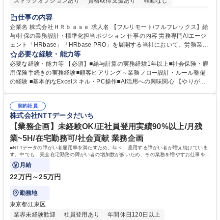
ストックオプションあり
資格取得支援あり
転勤なし
時短勤務あり
在宅OK
完全週休2日制
交通費支給
駅近5分以内
仕事の内容
服装自由
企業名 株式会社ＨＲｂａｓｅ 求人名 【フルリモート/フルフレックス】給
与/社保の業務設計・標準化担当ポジション 仕事の内容 労務専門AIエージ
ェント「HRbase」「HRbase PRO」を展開する当社において、労務業務
のオペレーション設計担当をクライアントの課題や要望をヒアリングし、
必要な経験・能力等
業務設計やシステム設定へと落とし込むポジションです。 【具体的に
必要な経験・能力等 【必須】■給与計算の実務経験1年以上■社会保険・雇
は】・業務オペレーション設計（要件定義/顧客ヒアリング/業務オペレー
用保険手続きの実務経験■顧客ヒアリング～業務フロー設計・ルール整備
ションの洗い出し、ルール整備、システム設定) ・業務マニュアル作成、
の経験 ■基本的なExcelスキル・PC操作■AI活用への興味関心 【やりが
改善 ・給与、賞与計算、及び明細発行 ・社会保険手続（入退社時、年間
い】必要に応じてコンサルティングも行いながら、給与計算や社会保険手
業務など） ・顧客企業のメイン担当者としての窓口対応業務 ・その他
続に関わるフローの設計、マニュアルの作成まで幅広く担当します。単な
（年調等の年次業務など） 募集職種 【フルリモート/フルフレックス】給
契約社員
る設計にとどまらず、ご自身が現場のエキスパートとしてオペレーション
株式会社NTTデータだいち
与/社保の業務設計・標準化担当ポジション
を実行する機会もあり、実務と改善の両面でスキルを発揮できる環境で
す。 学歴・資格 学歴：大学院 大学 高専 短大 専修学校 高校 語学力： 資
【業務企画】未経験OK/正社員登用実績90%以上/月残
格：
業~5H/在宅勤務可/社会貢献 業務企画
■NTTデータの障がい者雇用率を満たすため、年々、雇用する障がい者が増え続けていま
す。中でも、完全在宅勤務の障がい者の増加数が多いため、その業務を増やすお仕事を担
っていただきます。
月給
22万円～25万円
勤務地
東京都江東区
業界未経験歓迎
社員登用あり
年間休日120日以上