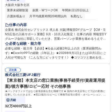
大阪府大阪市北区
業界未経験歓迎
副業・WワークOK
年間休日120日以上
介護休暇あり
月平均残業時間20時間以内
転勤なし
未経験者歓迎
時短勤務あり
研修あり
在宅OK
育休あり
仕事の内容
完全週休2日制
交通費支給
駅近5分以内
企業名 株式会社セレブリックス 求人名 大阪|博報堂DYグループ【CM・S
NS広告の入稿サポート業務】9月・10月入社限定！ 仕事の内容 博報堂DY
グループ会社に常駐していただき、営業パーソンが業務を進めるうえで発
生する業務を幅広くサポートとしてテレビCMやSNS広告の入稿サポー
必要な経験・能力等
ト、進行管理等 部内アシスタントとしての業務をお任せします。 ◆得意
必要な経験・能力等 【必須】■社会人経験2年以上の方（業界経験問わ
先との定例資料作成 ◆競合調査 ◆広告出稿の進行管理、確認 ◆広告出稿
ず）■ExcelやPPTの経験（1年以上）★2026年9月1日または10月1日にご
後のデータ抽出と効果測定、資料作成 ◆TVCM放送枠の情報管理、不備確
入社が可能な方 《こんな方にピッタリです！》 ◆コツコツと進める仕事
認 ◆TV視聴率データ抽出、資料作成 ◆SNS広告(InstagramやFacebook
が好きな方 ◆チームで協力しながらやりがいのある仕事がしたい方 ◆コ
等)の入稿サポート ◆常駐先への活動履歴の報告 ◆得意先とのビジネスメ
ミュニケーションを取りながら仕事をするのが得意な方 ◆業務を通してキ
ール対応 ◆常駐先に向けた事業拡大の提案 など 募集職種 大阪|博報堂DY
正社員
ャリア・スキルUPを目指したい方 学歴・資格 学歴：大学院 大学 高専 短
株式会社三菱UFJ銀行
グループ【CM・SNS広告の入稿サポート業務】9月・10月入社限定！
大 専修学校 高校 語学力： 資格：
【東京都】本支店の窓口業務(事務手続受付/資産運用提
案)/後方事務/ロビー応対 その他事務
★バックオフィスではなく顧客折衝を含む職種です★ 国内の本支店等にて下記の業務に
従事していただきます。 ■窓口/後方/ロビーにて事務手続等の受付・オペレーション、お
客様対応
月給
32万4000円以上