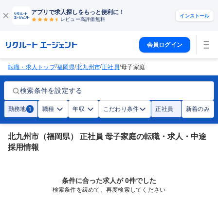
アプリで求人探しをもっと便利に！
インストール
レビュー高評価
無料
会員ログイン
/
/
/
/
転職・求人トップ
福岡県
北九州市
正社員
母子家庭
検索条件を設定する
勤務地
職種
年収
こだわり条件
正社員
新着のみ
1
北九州市（福岡県） 正社員 母子家庭の転職・求人・中途
採用情報
条件に合った求人が 0件でした
検索条件を緩めて、再度検索してください