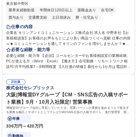
東京都中野区
業界未経験歓迎
年間休日120日以上
退職金あり
在宅OK
賞与あり
交通費支給
土日祝休み
寮・社宅あり
仕事の内容
企業名 キリンアンドコミュニケーションズ株式会社 求人名 中野本社【お
客様相談室】お客様のお声をもとにより良い商品づくりへ貢献 仕事の内容
≪★コミュニケーションを通してキリンのファンを増やしませんか？★≫
お客様のお声をより良い商品づくりに活かしていく上で、窓口となるお客
必要な経験・能力等
様相談室でのお仕事です。 日々お客様からいただくキリングループへのご
必要な経験・能力等 【必須】コールセンターやお客様相談室の業務経験、
意見を、企業活動に活かしています。お客様からの声に迅速かつ誠意をも
PCが使える方（Word・Excel）【働き方】在宅勤務・リモートワーク相
って対応、情報提供するとともにグループ内活動に反映しています。 【具
談可/月平均残業7～8時間程度 【入社後の研修】着任から1か月は電話対応
体的には】電話応対、メール、お手紙対応、ご指摘品調査報告書作成、有
のOJTを中心に実施し、電話対応に慣れた段階でメール・手紙のOJTを実
人チャットボット対応など。 【1日の対応件数】■電話：月間一人当たり
施する予定です。独り立ち以降もしっかりフォローする体制を整えていま
平均100件前後■メール・手紙：同上40件前後 募集職種 中野本社【お客様
正社員
すのでご安心ください。 【当社について】キリングループの広報機能を担
株式会社セレブリックス
相談室】お客様のお声をもとにより良い商品づくりへ貢献
う会社として、お客様との出会いを大切にし、磨き上げたホスピタリティ
を込めてコミュニケーションをとりながら広報関連業務を行っておりま
大阪|博報堂DYグループ【CM・SNS広告の入稿サポー
す。 学歴・資格 学歴：大学院 大学 高専 短大 専修学校 高校 語学力： 資
ト業務】9月・10月入社限定! 営業事務
格：
博報堂DYグループ会社に常駐していただき、営業パーソンが業務を進めるうえで発生す
る業務を幅広くサポートとしてテレビCMやSNS広告の入稿サポート、進行管理等 部内
アシスタントとしての業務をお任せします。
年俸
336万円～420万円
勤務地