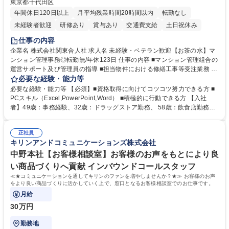
東京都千代田区
年間休日120日以上
月平均残業時間20時間以内
転勤なし
未経験者歓迎
研修あり
賞与あり
交通費支給
土日祝休み
仕事の内容
企業名 株式会社関東合人社 求人名 未経験・ベテラン歓迎【お茶の水】マ
ンション管理事務◎転勤無/年休123日 仕事の内容 ■マンション管理組合の
運営サポート及び管理員の指導 ■担当物件における修繕工事等受注業務 ■
事務所内での事務業務等 ★異業界からの転職者が多数活躍しています
必要な経験・能力等
【年収補足】532万円 ＋別途インセンティヴで平均約100万円/年（昨年度
必要な経験・能力等 【必須】■資格取得に向けてコツコツ努力できる方 ■
実績） ＋管理業務主任者資格手当50,000円/月 ★親会社である株式会社合
PCスキル（Excel,PowerPoint,Word） ■積極的に行動できる方 【入社
人社計画研究所社のグループ会社として、質の高いサービスと適性価格を
者】49歳：事務経験、32歳：ドラッグストア勤務、 58歳：飲食店勤務
武器に約20年受託戸数増加中です。https://www.gojin.co.jp/abt/abt_3.html
等：中途採用の9割が未経験者！ 【資格取得支援】■メンター制度■社内模
募集職種 未経験・ベテラン歓迎【お茶の水】マンション管理事務◎転勤
試や研修制度など充実！ ＊未資格者の8割以上が入社2年以内に資格を取
無/年休123日
正社員
得出来ております！ 【魅力】■フレックス制度、未経験からでも下限年収
キリンアンドコミュニケーションズ株式会社
を一律支給！ ■管理業務主任者資格取得後には50,000円/月の手当あり！
学歴・資格 学歴：大学院 大学 高専 短大 専修学校 高校 語学力： 資格：第
中野本社【お客様相談室】お客様のお声をもとにより良
一種運転免許普通自動車
い商品づくりへ貢献 インバウンドコールスタッフ
≪★コミュニケーションを通してキリンのファンを増やしませんか？★≫ お客様のお声
をより良い商品づくりに活かしていく上で、窓口となるお客様相談室でのお仕事です。
月給
30万円
勤務地