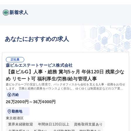
新着求人
あなたにおすすめの求人
正社員
森ビルエステートサービス株式会社
【森ビルG】人事・総務 賞与5ヶ月 年休120日 残業少な
め リモート可 福利厚生/労務/給与管理人事
森ビルグループの安定した環境で、バックオフィスから会社を支える人事・総務をお任せ
します。 労務と総務の業務をバランスよく担当し、ゆくゆくは制度改定などのコア業務
にも挑戦できる、やりがいある環境です。
月給
26万2000円～36万4000円
勤務地
東京都港区
業界未経験歓迎
年間休日120日以上
資格取得支援あり