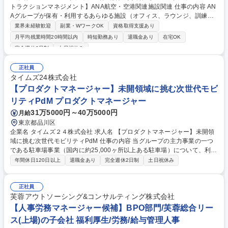
トラクションマネジメント】ANA航空・空港関連施設関連 仕事の内容 AN
Aグループが保有・利用するあらゆる施設（オフィス、ラウンジ、訓練施
設、格納庫など）に関する、新設・移転・リニューアル等のプロジェクト
業界未経験歓迎
副業・WワークOK
資格取得支援あり
マネジメント全般を上流から下流まで一貫して担当します。 【詳細】■AN
月平均残業時間20時間以内
時短勤務あり
退職金あり
在宅OK
A方針に基づき事業化された施設展開プロジェクトにおいて、予算・工
完全週休2日制
土日祝休み
期・品質・リスクや課題の管理を担当いただきます。 ■建築の知見に加え
航空関連の専門用語も扱うため、入社後はOJTで業務を習得いただき、複
正社員
数案件を担当します。 ■ANA本社部門、工事業者、空港関係者との連携を
タイムズ24株式会社
通じ、コミュニケーション力や課題解決力、交渉力が身につく環境です。
【プロダクトマネージャー】未開領域に挑む次世代モビ
募集職種 【ファシリティ・コンストラクションマネジメント】ANA航
空・空港関連施設関連
リティPdM プロダクトマネージャー
31万5000円～40万5000円
月給
東京都品川区
企業名 タイムズ２４株式会社 求人名 【プロダクトマネージャー】未開領
域に挑む次世代モビリティPdM 仕事の内容 当グループの主力事業の一つ
である駐車場事業（国内に約25,000ヶ所以上ある駐車場）について、利用
者戦略の中核となるスマホアプリ・WEBサービスのプロダクトマネジメン
年間休日120日以上
退職金あり
完全週休2日制
土日祝休み
トをお任せします。 ■業務詳細：タイムズクラブアプリ・WEBサイト等を
介した、駐車場利便性向上に資するサービス側のシステム改修案件の管
理・コントロール、駐車場利便性向上に資する駐車場サービスの立案・実
正社員
行、駐車場利便性向上に資するタイムズクラブアプリ・WEBサービスのU
芙蓉アウトソーシング&コンサルティング株式会社
X・UI改善案の立案・実行、タイムズクラブアプリ・WEBサイト等を介し
【人事労務マネージャー候補】BPO部門/芙蓉総合リー
た駐車場利用者の拡大・新たな事業の可能性調査等をお任せする予定で
ス(上場)の子会社 福利厚生/労務/給与管理人事
す。 募集職種 【プロダクトマネージャー】未開領域に挑む次世代モビリ