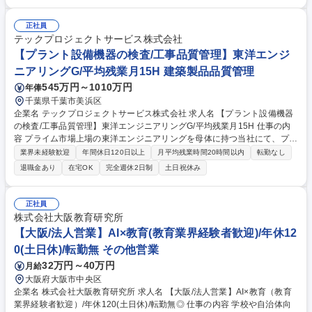
ットして新たな原料をいれる)、各種の安 全、小集団活動、PCを用いた報
告会資料作成等※DXが進められており、業務の6-7割の時間は空調の効い
た部屋からモニターで遠隔監視できる体制 【キャリアパス】入社後しばら
正社員
くはシフトで経験を積んでいただきますが、熟練したら日勤への変更も十
テックプロジェクトサービス株式会社
分ありえますし、希望も出せます。 【当社について】ユニクロの「ヒート
【プラント設備機器の検査/工事品質管理】東洋エンジ
テック」や「ウルトラライトダウン」の素材にも当社の技術が使われてい
ニアリングG/平均残業月15H 建築製品品質管理
ます。 募集職種 第二新卒歓迎【名古屋】製造オペレーター/シフト交代勤
545万円～1010万円
年俸
務(ナイロン重合掛)
千葉県千葉市美浜区
企業名 テックプロジェクトサービス株式会社 求人名 【プラント設備機器
の検査/工事品質管理】東洋エンジニアリングG/平均残業月15H 仕事の内
容 プライム市場上場の東洋エンジニアリングを母体に持つ当社にて、プラ
ント設備機器の検査・工事品質管理をお任せいたします。 【業務詳細】■
業界未経験歓迎
年間休日120日以上
月平均残業時間20時間以内
転勤なし
検査要領書、品質記録の作成、管理■機器（塔槽、タンク、熱交換器等）
退職金あり
在宅OK
完全週休2日制
土日祝休み
ベンダー工場での工場検査立会い■工事現場での品質管理責任者業務■高圧
ガス設備（管類）大臣認定試験者に関する手順書、記録の作成、管理な
ど。★溶接、または非破壊検査のご経験がある方は、協力会社との連携が
正社員
スムーズに行えます。また、将来的には、QCマネージャーへの道が拓か
株式会社大阪教育研究所
れます。 募集職種 【プラント設備機器の検査/工事品質管理】東洋エンジ
【大阪/法人営業】AI×教育(教育業界経験者歓迎)/年休12
ニアリングG/平均残業月15H
0(土日休)/転勤無 その他営業
32万円～40万円
月給
大阪府大阪市中央区
企業名 株式会社大阪教育研究所 求人名 【大阪/法人営業】AI×教育（教育
業界経験者歓迎）/年休120(土日休)/転勤無◎ 仕事の内容 学校や自治体向