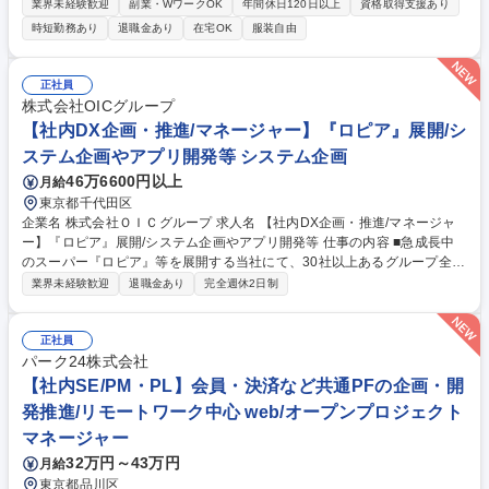
開する完成車メーカーにて、法規認証部の運営マネージャーとして部門の
業界未経験歓迎
副業・WワークOK
年間休日120日以上
資格取得支援あり
予算策定・執行管理、試験委託・業務委託契約の のレビューや法務連携、
時短勤務あり
退職金あり
在宅OK
服装自由
組合との職場懇談会運営などの労使対応を担当いただきます。 【具体的に
は】■予算管理：部門の年度予算策定、月次／四半期での執行管理 ■契約
管理：試験委託、業務委託契約のレビュー、リスク判断、法務部門との連
正社員
携 ■労使対応：組合との職場懇談会の事務局運営、現場の声の集約とマネ
株式会社OICグループ
ジメントへのフィードバック 募集職種 H604【大阪】部門運営マネージャ
【社内DX企画・推進/マネージャー】『ロピア』展開/シ
ー（予算・契約管理などの総務.庶務業務）
ステム企画やアプリ開発等 システム企画
46万6600円以上
月給
東京都千代田区
企業名 株式会社ＯＩＣグループ 求人名 【社内DX企画・推進/マネージャ
ー】『ロピア』展開/システム企画やアプリ開発等 仕事の内容 ■急成長中
のスーパー『ロピア』等を展開する当社にて、30社以上あるグループ全体
の社内DX企画・推進をお任せします。マネージャーとして、最上流工程
業界未経験歓迎
退職金あり
完全週休2日制
から幅広い業務に携わっていただきます。 【詳細】店舗(レジ/キャッシュ
レスなど)やアプリ、Webサイトなどシステムに関して、ご経験に応じて
以下業務をお任せします。 ■システムの企画・構想 ■各種アプリ・システ
正社員
ムの要件定義・設計・開発 ■システムの保守運用 など 【今後のDX構想】
パーク24株式会社
■店舗とアプリを繋ぐ仕組み作り ■POSデータの集計/活用 ■店舗業務のDX
【社内SE/PM・PL】会員・決済など共通PFの企画・開
活用 ■グループ全体を横ぐしでのDX化 など 募集職種 【社内DX企画・推
発推進/リモートワーク中心 web/オープンプロジェクト
進/マネージャー】『ロピア』展開/システム企画やアプリ開発等
マネージャー
32万円～43万円
月給
東京都品川区