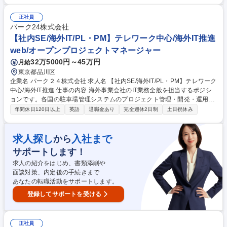
るネットワークから不動産情報を入手し有効活用をプランニング、実行/開
発/保有管理/売却までの一連のマネジメント ●設計事務所/ゼネコン等の外
正社員
部パートナーにアウトソース化し外部コントロールを遂行 ●仕入れ～リー
パーク24株式会社
シングまでの業務を管理統括/マネジメントの遂行 等。 募集職種 【一級建
【社内SE/海外IT/PL・PM】テレワーク中心/海外IT推進
築士/プロジェクトマネージャー】都心エリア/収益用不動産開発をリード
web/オープンプロジェクトマネージャー
32万5000円～45万円
月給
東京都品川区
企業名 パーク２４株式会社 求人名 【社内SE/海外IT/PL・PM】テレワーク
中心/海外IT推進 仕事の内容 海外事業会社のIT業務全般を担当するポジシ
ョンです。各国の駐車場管理システムのプロジェクト管理・開発・運用を
推進し、各国のニーズに合わせて展開します。国をまたぐITプロジェクト
年間休日120日以上
英語
退職金あり
完全週休2日制
土日祝休み
の管理・推進ができます。 【具体的には】プレイングマネージャーとして
各国における駐車場管理システムのプロジェクト管理・開発・運用を推進
します。精算機、AI・カメラを活用した車番認証システム、モバイルアプ
求人探し
入社まで
から
リケーション、需要予測アルゴリズムなどの自社プロダクトを各国ニーズ
サポートします！
に合わせて展開。また、各国事業会社が企画・開発した駐車場管理システ
ムを他国へ展開する業務も担当します。 募集職種 【社内SE/海外IT/PL・P
求人の紹介をはじめ、書類添削や
M】テレワーク中心/海外IT推進
面談対策、内定後の手続きまで
あなたの転職活動をサポートします。
登録してサポートを受ける
正社員