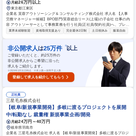
26万円以上
月給
ティPdM
東京都江東区
企業名 芙蓉アウトソーシング＆コンサルティング株式会社 求人名 【人事
労務マネージャー候補】BPO部門/芙蓉総合リース(上場)の子会社 仕事の内
容 アウトソーサーとして事務業務を行う社員(正社員/契約社員)へ、プレイ
ングマネージャーとして指導をお任せします。近い将来、または入社時に
業界未経験歓迎
資格取得支援あり
完全週休2日制
土日祝休み
服装自由
課長職相当を期待します。以下業務のいずれかの管理業務となります。 ■
クライアントの人事労務業務（給与計算・社会保険手続き等）運用管理 ■
実務担当社員（正社員・契約社員）への実務指導およびマネジメント ■ク
※
非公開求人
25
万件
は
以上
ライアントとの折衝、進捗管理、クオリティコントロール ■プレイングマ
ご登録いただくと、約
25
万件の
ネージャーとしての実務対応 募集職種 【人事労務マネージャー候補】BP
非公開求人からご希望に沿った
O部門/芙蓉総合リース(上場)の子会社
求人をご紹介します。
※
2026年3月31日時点 ※求人数＝採用予定人数
登録して求人を紹介してもらう
正社員
三星毛糸株式会社
【岐阜/新規事業開発】多岐に渡るプロジェクトを展開
中/転勤なし 裁量権 新規事業企画/開発
24万円～40万円
月給
岐阜県羽島市
企業名 三星毛糸株式会社 求人名 【岐阜/新規事業開発】多岐に渡るプロジ