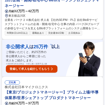
ムの企画・開発/在宅中心 web/オープンプロジェクトマ
テムの企画・開発・運用推進/リモートワーク中心
ネージャー
32万円～42万円
月給
東京都品川区
企業名 パーク２４株式会社 求人名 【社内SE/PM・PL】自社BtoBサービ
スプラットフォームの企画・開発/在宅中心 仕事の内容 パーク24グループ
の多様なサービスを支えるBtoBプラットフォームのシステム開発をリー
ド。事業企画段階から参画し、要件定義からリリースまでの全工程を担
年間休日120日以上
退職金あり
完全週休2日制
土日祝休み
当。事業成長に直接貢献できます。 【具体的には】 ■法人向けフロントW
ebサービス/アプリ開発（決済、オーダー、加盟店等）■顧客管理、サービ
ス管理用の社内システム/データ処理の開発■プラットフォーム事業立ち上
※
非公開求人
25
万件
は
以上
げに伴う戦略システムの新規開発■システム企画、要件定義、開発/試験、
ご登録いただくと、約
25
万件の
リリース、運用保守まで一連の対応■ビジネスパートナーを含む10名規模
非公開求人からご希望に沿った
程度の開発プロジェクトマネジメント 募集職種 【社内SE/PM・PL】自社
求人をご紹介します。
BtoBサービスプラットフォームの企画・開発/在宅中心
※
2026年3月31日時点 ※求人数＝採用予定人数
登録して求人を紹介してもらう
正社員
株式会社日本マイクロニクス
【東京/プロジェクトマネージャー】プライム上場/半導
体業界/世界シェアトップ プロダクトマネージャー
26万円～37万円
月給