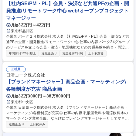
整、障害・トラブル発生時の一次対応、状況整理・関係者への報告、リリ
【社内SE/PM・PL】会員・決済など共通PFの企画・開
ース後の振り返り、改善点の整理・次施策への反映などを行います。 募集
発推進/リモートワーク中心 web/オープンプロジェクト
職種 【社内SE/PM・PL】駐車場Webサービスのプロダクト開発推進/リモ
マネージャー
ートワーク中心
32万円～42万円
月給
東京都品川区
企業名 パーク２４株式会社 求人名 【社内SE/PM・PL】会員・決済など共
通PFの企画・開発推進/リモートワーク中心 仕事の内容 パーク24グループ
のサービスを支える会員・決済・地図機能などの共通基盤を統合・再設計
するプロジェクトのPM/PLとして、要件定義からリリースまでシステム開
年間休日120日以上
退職金あり
完全週休2日制
土日祝休み
発全体を主導いただきます。 【具体的には】 要件定義からリリースまで
のシステム開発全体の主導、品質方針の策定と品質担保の推進、進捗管
理・課題/リスク管理・ステークホルダーマネジメント、ビジネスパートナ
正社員
ーを含む10名規模程度の開発プロジェクトマネジメント、新任/若手エン
日清ヨーク株式会社
ジニアの指導・評価、新技術や業界動向の調査・導入検討などを担当いた
【ブランドマネージャー】商品企画・マーケティング/
だきます。 募集職種 【社内SE/PM・PL】会員・決済など共通PFの企画・
各種制度が充実 商品企画
開発推進/リモートワーク中心
32万3000円～38万8000円
月給
東京都中央区
企業名 日清ヨーク株式会社 求人名 【ブランドマネージャー】商品企画・
マーケティング/各種制度が充実◎ 仕事の内容 乳酸菌飲料や清涼飲料水の
マーケティング業務全般、ならびにプレイングマネージャーとしてマネジ
メント業務を並行して遂行いただきます。 【具体的に】 ・ブランドや商
退職金あり
土日祝休み
品の戦略/企画立案～商品企画～導入戦略と実行 ・市場や商品販売動向の
分析及び消費者調査、調査結果に基づいた乳酸菌飲料、ドリンクヨーグル