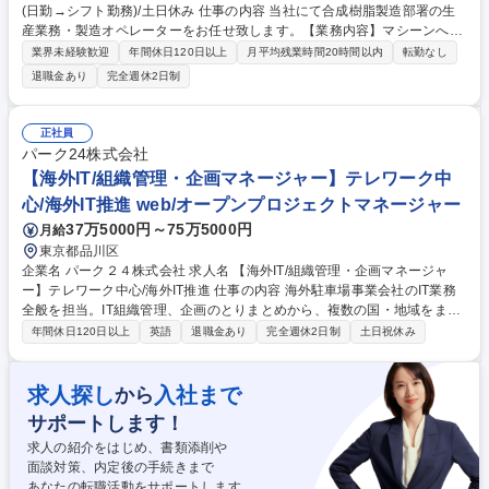
(日勤→シフト勤務)/土日休み 仕事の内容 当社にて合成樹脂製造部署の生
産業務・製造オペレーターをお任せ致します。【業務内容】マシーンへの
原料運搬・仕込み／生産状況のモニタリング・運転管理（圧力、温度、流
業界未経験歓迎
年間休日120日以上
月平均残業時間20時間以内
転勤なし
量等）／生産現場のパトロール／生産品の 品質確認／その他ルーティン業
退職金あり
完全週休2日制
務、現場改善業務 【働き方】入社後2026年度中は日勤×土日休みでの勤
務。2027年4月以降は夜勤を含む交代勤務を担っていただく予定です。※
交代手当が別途支給されます。※詳細は備考欄へ 【当社について】ユニク
正社員
ロの「ヒートテック」や「ウルトラライトダウン」の素材にも当社の技術
パーク24株式会社
が使われています。 募集職種 業界経験不問！【名古屋】製造オペレータ
【海外IT/組織管理・企画マネージャー】テレワーク中
ー(日勤→シフト勤務)/土日休み
心/海外IT推進 web/オープンプロジェクトマネージャー
37万5000円～75万5000円
月給
東京都品川区
企業名 パーク２４株式会社 求人名 【海外IT/組織管理・企画マネージャ
ー】テレワーク中心/海外IT推進 仕事の内容 海外駐車場事業会社のIT業務
全般を担当。IT組織管理、企画のとりまとめから、複数の国・地域をまた
ぐITプロジェクトの管理まで幅広く携わります。 【具体的には】海外事業
年間休日120日以上
英語
退職金あり
完全週休2日制
土日祝休み
会社のIT部門におけるIT計画、予算、人材、開発・運用など組織管理全般
を担当。各国における駐車場管理システムのIT戦略立案、プロジェクト企
画・管理を推進します。【特徴】精算機、AI・カメラを活用した車番認証
求人探し
入社まで
から
システム、モバイルアプリケーション、需要予測アルゴリズムなどの自社
サポートします！
プロダクトを各国ニーズに合わせて展開。各国事業会社が開発したシステ
ムを他国へ展開する業務も行います。 募集職種 【海外IT/組織管理・企画
求人の紹介をはじめ、書類添削や
マネージャー】テレワーク中心/海外IT推進
面談対策、内定後の手続きまで
あなたの転職活動をサポートします。