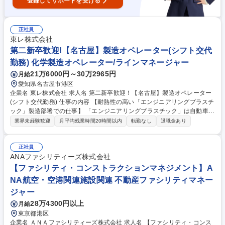
登録してサポートを受ける
正社員
東レ株式会社
第二新卒歓迎!【名古屋】製造オペレーター(シフト交代
勤務) 化学製造オペレーター/ラインマネージャー
21万6000円～30万2965円
月給
愛知県名古屋市港区
企業名 東レ株式会社 求人名 第二新卒歓迎！【名古屋】製造オペレーター
(シフト交代勤務) 仕事の内容 【耐熱性の高い「エンジニアリングプラスチ
ック」製造部署での仕事】 「エンジニアリングプラスチック」は自動車部
品やスマホ･タブレットなどの電子デバイス部品の材料として非常に多く
業界未経験歓迎
月平均残業時間20時間以内
転勤なし
退職金あり
使用されています！ 【詳細】製造設備での生産業務、遠隔での設備監視お
よび設備現場でのパトロール業務、生産時のスタート・ストップ作業、品
種切り替え作業 (主な生産品:ナイロン,PBT,PPS,LCP）、その他 各種の安
正社員
全、小集団活動、報告会資料作成等。一般職での採用です。 【キャリアパ
ANAファシリティーズ株式会社
ス】入社後しばらくはシフトで経験を積んでいただきますが、熟練したら
【ファシリティ・コンストラクションマネジメント】A
日勤への変更も十分ありえますし、希望も出せます。 募集職種 第二新卒
NA航空・空港関連施設関連 不動産ファシリティマネー
歓迎！【名古屋】製造オペレーター(シフト交代勤務)
ジャー
28万4300円以上
月給
東京都港区
企業名 ＡＮＡファシリティーズ株式会社 求人名 【ファシリティ・コンス