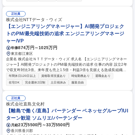
学・研究所等で使用される光測定器と呼ばれる精密機器です。 【業務詳
細】■組立、検査 ■装置操作 ■装置メンテナンス ■能率・歩留改善士 ■工数
削減 まずは、製品の組立や検査の経験を積んで各工程を習得していただき
正社員
ます。全工程習得後に、スタッフの指導や教育を中心に、製造ラインの歩
株式会社NTTデータ・ウィズ
留まりの改善や工数削減、現場の改善活動などに取り組んでいただきま
【エンジニアリングマネージャー】AI開発プロジェク
す。ゆくゆくは新製品の生産移管や製造現場の改善活動などにもチャレン
トのPM/最先端技術の追求 エンジニアリングマネージ
ジできる環境です。 募集職種 ■【愛知/小牧】製造職/将来のリーダー候補/
ャー/VP
転勤無◎/年間休日122日★
874万円～1025万円
年俸
東京都江東区
企業名 株式会社ＮＴＴデータ・ウィズ 求人名 【エンジニアリングマネー
ジャー】AI開発プロジェクトのPM/最先端技術の追求 仕事の内容 設立2年
で収支昨対比3倍。来年度も売上1.5倍・利益3倍を見据える急成長組織に
おいて、AIプロダクトおよびAIエージェントの構築・導入案件のPM兼開
年間休日120日以上
資格取得支援あり
時短勤務あり
退職金あり
発組織の事業成長を牽引するエンジニアマネージャー（EM）です。 ・AI
在宅OK
完全週休2日制
土日祝休み
服装自由
プロダクトおよびAIエージェントの構築・導入案件のQCD管理 ・新規案
件の企画・提案/既存顧客への追加提案 ・開発チームの人材マネジメント
（育成・評価など） 【魅力】プロジェクトマネジメントによるQCD管理
正社員
だけではなく「技術をどう使えば顧客の事業価値を最大化できるか」に責
株式会社直島文化村
任を持ち、技術で事業成長をドライブするEMとして開発の意思決定に深
【離島で働く/直島】バーテンダー ベネッセグループ/UI
く関わっていただきます。 募集職種 【エンジニアリングマネージャー】A
ターン歓迎 ソムリエ/バーテンダー
I開発プロジェクトのPM/最先端技術の追求
23万5500円～33万5500円
月給
香川県香川郡