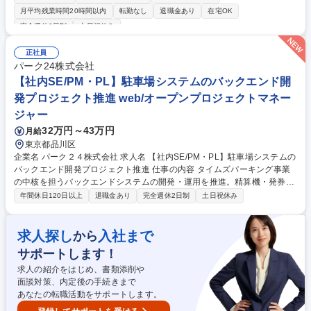
導入など最先端の環境です。 ・担当工程： 要件定義、基本設計、詳細設
月平均残業時間20時間以内
転勤なし
退職金あり
在宅OK
計、実装、結合テスト、運用 ・主な役割： 上流工程（要件定義～基本設
完全週休2日制
土日祝休み
計）をメインとしつつ、開発リードやベンダーコントロール、AIを活用し
た開発プロセスの改善など。 ・AI活用： 実装、単体テスト、設計チェッ
正社員
ク、仕様調査等のプロセスにAI（生成AI等）を積極的に導入しており、最
パーク24株式会社
先端の開発環境で業務を行っていただきます。 募集職種 【パネル集計分
【社内SE/PM・PL】駐車場システムのバックエンド開
析システム 開発チームリーダー】週3リモート/離職率2.2％
発プロジェクト推進 web/オープンプロジェクトマネー
ジャー
32万円～43万円
月給
東京都品川区
企業名 パーク２４株式会社 求人名 【社内SE/PM・PL】駐車場システムの
バックエンド開発プロジェクト推進 仕事の内容 タイムズパーキング事業
の中核を担うバックエンドシステムの開発・運用を推進。精算機・発券機
などの現地端末と各種システムをつなぐAPI開発、運営を支えるWeb開発
年間休日120日以上
退職金あり
完全週休2日制
土日祝休み
などを担当し、駐車場サービスを支えます。 【具体的な業務内容】 ■バッ
クエンドシステムに関わる開発・運用・保守・障害対応を担当します。■
現地端末・外部連携API開発■駐車場運営を支えるバックエンドWeb開発■
求人探し
入社まで
から
駐車場データの集計・補正・連携を行うバッチ/非同期処理の開発■開発ベ
サポートします！
ンダーの技術調整・コントロール 募集職種 【社内SE/PM・PL】駐車場シ
ステムのバックエンド開発プロジェクト推進
求人の紹介をはじめ、書類添削や
面談対策、内定後の手続きまで
あなたの転職活動をサポートします。