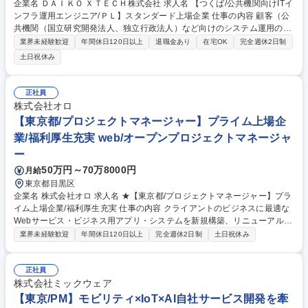
企業名 ＤＡＩＫＯ ＸＴＥＣＨ株式会社 求人名 【つくば/公共機関向けITイ
ンフラ運用エンジニア/ＰＬ】スタンダード上場企業 仕事の内容 顧客（公
共機関（国立研究開発法人、独立行政法人）など向けのシステム運用のPL
として当社社員と一緒にプロジェクトの顧客折衝、ビジネスパートナー要
業界未経験歓迎
年間休日120日以上
退職金あり
在宅OK
完全週休2日制
員のマネジメントなどを担当いただきます。 ■100万～1億円規模のシステ
土日祝休み
ム運用（ヘルプデスクを含む）、システム開発、パッケージ導入（他社を
含む） ■既存顧客との商談活動（リプレース活動、新規案件活動）、入札
案件情報をもとにした活動、ビジネスパートナーから紹介案件などが中心
正社員
となります（新規:既存＝2:8） 【想定クライアント】公共機関（国立研究
株式会社オロ
開発法人、独立行政法人等） 募集職種 【つくば/公共機関向けITインフラ
【東京都/プロジェクトマネージャー】プライム上場企
運用エンジニア/ＰＬ】スタンダード上場企業
業/福利厚生充実 web/オープンプロジェクトマネージャ
ー
50万円～70万8000円
月給
東京都目黒区
企業名 株式会社オロ 求人名 ★【東京都/プロジェクトマネージャー】プラ
イム上場企業/福利厚生充実 仕事の内容 クライアントのビジネスに最適な
Webサービス・ビジネス用アプリ・システムを新規構築、リニューアルや
エンハンス開発を手掛けます。顧客折衝・計画立案～設計・開発・導入の
業界未経験歓迎
年間休日120日以上
完全週休2日制
土日祝休み
プロセス全体を率いていただきます。 ※PMとして開発業務のみをお任せ
することはありません。 ■顧客折衝や収益計画からQCD最適化やKPI分析
といった最上流工程から、設計・開発・テスト・リリース・導入の下流工
正社員
程まで、すべてのプロセスのマネジメントをお任せします。 ■各メンバー
株式会社ミックウェア
の得意分野を活かし、モチベーション管理も担いつつプロジェクトを推進
【東京/PM】モビリティ×IoT×AI自社サービス開発を牽
いただければと思います。 募集職種 ★【東京都/プロジェクトマネージャ