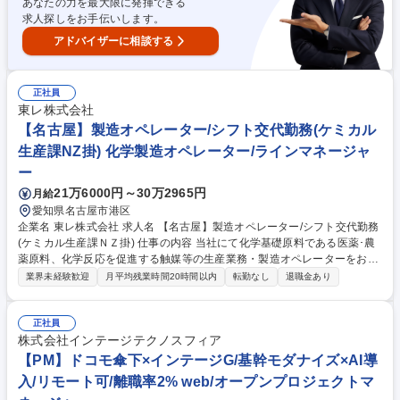
あなたの力を最大限に発揮できる
候補)/企画提案/ルート営業/マネジメント
求人探しをお手伝いします。
アドバイザーに相談する
正社員
東レ株式会社
【名古屋】製造オペレーター/シフト交代勤務(ケミカル
生産課NZ掛) 化学製造オペレーター/ラインマネージャ
ー
21万6000円～30万2965円
月給
愛知県名古屋市港区
企業名 東レ株式会社 求人名 【名古屋】製造オペレーター/シフト交代勤務
(ケミカル生産課ＮＺ掛) 仕事の内容 当社にて化学基礎原料である医薬･農
薬原料、化学反応を促進する触媒等の生産業務・製造オペレーターをお任
せ致します。【業務内容】◆生産状況・トレンドや設備以上有無の監視･
業界未経験歓迎
月平均残業時間20時間以内
転勤なし
退職金あり
モニタリング業務および設備現場 でのパトロール。 【キャリアパス】入
社後しばらくはシフトで経験を積んでいただきますが、熟練したら日勤へ
の変更も十分ありえますし、希望も出せます。 【当社について】ユニクロ
正社員
の「ヒートテック」や「ウルトラライトダウン」の素材にも当社の技術が
株式会社インテージテクノスフィア
使われています。 募集職種 【名古屋】製造オペレーター/シフト交代勤務
【PM】ドコモ傘下×インテージG/基幹モダナイズ×AI導
(ケミカル生産課ＮＺ掛)
入/リモート可/離職率2% web/オープンプロジェクトマ