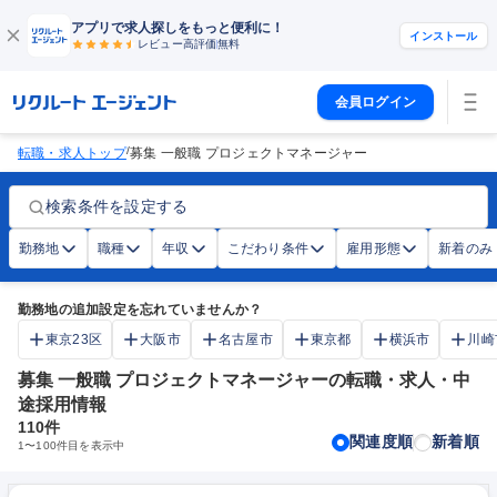
アプリで求人探しをもっと便利に！
インストール
レビュー高評価
無料
会員ログイン
/
転職・求人トップ
募集 一般職 プロジェクトマネージャー
検索条件を設定する
勤務地
職種
年収
こだわり条件
雇用形態
新着のみ
勤務地の追加設定を忘れていませんか？
東京23区
大阪市
名古屋市
東京都
横浜市
川崎
募集 一般職 プロジェクトマネージャーの転職・求人・中
途採用情報
110
件
関連度順
新着順
1
〜
100
件目を表示中