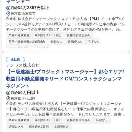
ネージャー
34万2857円以上
月給
東京都西東京市
企業名 株式会社インテージテクノスフィア 求人名 【PM】ドコモ傘下×イ
ンテージG/基幹モダナイズ×AI導入/リモート可/離職率2% 仕事の内容 イン
テージグループのIT中核企業にて、基幹システム開発のPMを担当。顧客
提案から要件定義、開発管理までを一貫して主導します。既存資産の刷新
業界未経験歓迎
年間休日120日以上
資格取得支援あり
に加え、生成AI等を用いたDX推進にも挑戦できる環境です。 【具体的に
月平均残業時間20時間以内
転勤なし
退職金あり
在宅OK
は】■顧客折衝・要件定義・品質管理 ■AWS上の基幹システム最適化 ■生
完全週休2日制
土日祝休み
成AI活用の企画・導入 ■協力会社の選定・管理 ■開発プロセス標準化・育
成 【仕事の魅力】「守りの基幹」と「攻めのAI」を融合させ、顧客変革を
正社員
牽引。5～15名規模のプロジェクトを統括し、将来の部門長候補として組
テンワス株式会社
織づくりに参画できます。 募集職種 【PM】ドコモ傘下×インテージG/基
【一級建築士/プロジェクトマネージャー】都心エリア/
幹モダナイズ×AI導入/リモート可/離職率2%
収益用不動産開発をリード CM/コンストラクションマ
ネジメント
50万円以上
月給
東京都千代田区
企業名 テンワス株式会社 求人名 【一級建築士/プロジェクトマネージャ
ー】都心エリア/収益用不動産開発をリード 仕事の内容 商業ビル・オフィ
スビルを中心とした収益用不動産開発をリードしていただきます。建物調
査～ボリュームチェック、バリューアップの企画検討、建設業者やデザイ
業界未経験歓迎
年間休日120日以上
資格取得支援あり
転勤なし
ン事務所との進捗管理等のPJTリードをお任せします。 【エリア】千代田
退職金あり
完全週休2日制
土日祝休み
区/港区/中央区/渋谷区/新宿区等都心部が中心 【詳細】●金融機関等あらゆ