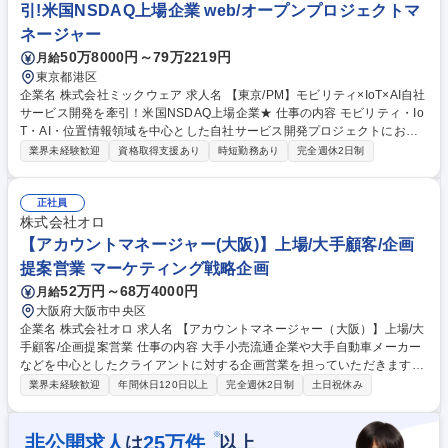
引!米国NSDAQ上場企業 web/オープンプロジェクトマ
ー】プライム上場企業/福利厚生充実
ネージャー
50万8000円～79万2219円
月給
東京都港区
企業名 株式会社ミックウェア 求人名 【東京/PM】モビリティ×IoT×AI自社
サービス開発を牽引！米国NSDAQ上場企業★ 仕事の内容 モビリティ・Io
T・AI・位置情報領域を中心とした自社サービス開発プロジェクトにおい
て、企画・要件定義から運用改善までプロジェクトマネジメント全般をお
業界未経験歓迎
資格取得支援あり
時短勤務あり
完全週休2日制
任せします。リモートワーク可能な環境です。 【具体的には】■新規サー
ビスの企画/要件定義■既存サービスの運用最適化■AWSを中心としたクラ
ウド構成検討支援■顧客折衝/リスク管理など 【仕事の魅力】モビリティ・
正社員
IoT・AI・位置情報領域における自社サービス開発を、企画段階から一貫
株式会社オロ
してリードできるポジションです。AWSを中心としたクラウド技術に触れ
【アカウントマネージャー(大阪)】上場/大手顧客/企画
ながら、事業成長に直結するサービス開発の上流工程から携わることで、
提案営業 マーケティング戦略企画
PMとしての市場価値を高めていただけます。 募集職種 【東京/PM】モビ
52万円～68万4000円
月給
リティ×IoT×AI自社サービス開発を牽引！米国NSDAQ上場企業★
大阪府大阪市中央区
企業名 株式会社オロ 求人名 【アカウントマネージャー（大阪）】上場/大
手顧客/企画提案営業 仕事の内容 大手小売流通企業や大手自動車メーカー
などを中心としたクライアントに対する企画営業を担っていただきます。
マーケティングROIを向上させ、クライアントのビジネスを成功に導くこ
業界未経験歓迎
年間休日120日以上
完全週休2日制
土日祝休み
とがミッションです。 ◎情報収集、仮説立案：ヒアリングから課題の本質
を捉え、施策に向けた仮説を立てていく ◎調査、分析：仮説をもとに、現
状課題の調査や過去施策、競合の分析 ◎企画、提案：施策の目的や期待す
※
非公開求人
25
万件
は
以上