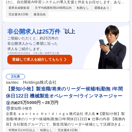
けに、自社開発AI学習システムの導入支援と伴走をお任せします。あなた
の教育現場での知見を活かし、次世代の教育環境を創出。子どもたちの未
業界未経験歓迎
月平均残業時間20時間以内
転勤なし
退職金あり
来と地方創生に直接貢献できるやりがいあるお仕事です。 ※入社後はサー
完全週休2日制
服装自由
ビス理解から始め、先輩との同行やOJTを通じて丁寧に業務をお教えしま
す。 ■既存契約中の市町村・学校への同行訪問、継続サポート・運営フォ
ロー ■学校の先生や生徒への新システムの説明・導入支援 ■市町村との新
※
非公開求人
25
万件
は
以上
規提案、予算申請時期に合わせた営業活動 ■導入後の課題吸い上げ、ユー
ご登録いただくと、約
25
万件の
ザーサポート、改善提案資料作成 ★教育現場のICT推進担当の先生方に寄
非公開求人からご希望に沿った
り添い、共に教育課題を解決します。 募集職種 【大阪/法人営業】AI×教育
求人をご紹介します。
（教育業界経験者歓迎）/年休120(土日休)/転勤無◎
※
2026年3月31日時点 ※求人数＝採用予定人数
登録して求人を紹介してもらう
正社員
santec Holdings株式会社
【愛知/小牧】製造職/将来のリーダー候補/転勤無 /年間
休日122日 機械製造オペレーター/ラインマネージャー
25万5000円～28万円
月給
愛知県小牧市
企業名 ｓａｎｔｅｃ Ｈｏｌｄｉｎｇｓ株式会社 求人名 ■【愛知/小牧】製
造職/将来のリーダー候補/転勤無◎/年間休日122日★ 仕事の内容 【職務内
容】当社製造グループにて、製造現場のリーダー候補として活躍頂きま
す。当社で製造しているのは、光通信で使用される光通信用部品や、大
年間休日120日以上
転勤なし
完全週休2日制