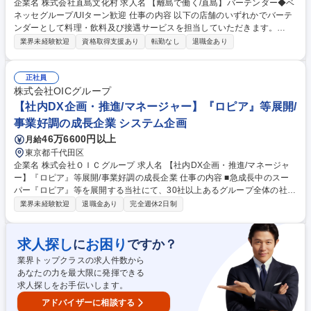
企業名 株式会社直島文化村 求人名 【離島で働く/直島】バーテンダー◆ベ
ネッセグループ/UIターン歓迎 仕事の内容 以下の店舗のいずれかでバーテ
ンダーとして料理・飲料及び接遇サービスを担当していただきます。
（1）テラスレストラン（フレンチレストラン） （2）一扇（和食レスト
業界未経験歓迎
資格取得支援あり
転勤なし
退職金あり
ラン） 【こんな経歴の方が活躍しています】・化粧品販売 ・旅行会社手
配 ・出版社営業 ・秘書 ・レストランホールサービス など 募集職種 【離
島で働く/直島】バーテンダー◆ベネッセグループ/UIターン歓迎
正社員
株式会社OICグループ
【社内DX企画・推進/マネージャー】『ロピア』等展開/
事業好調の成長企業 システム企画
46万6600円以上
月給
東京都千代田区
企業名 株式会社ＯＩＣグループ 求人名 【社内DX企画・推進/マネージャ
ー】『ロピア』等展開/事業好調の成長企業 仕事の内容 ■急成長中のスー
パー『ロピア』等を展開する当社にて、30社以上あるグループ全体の社内
DX企画・推進をお任せします。マネージャーとして、最上流工程から幅
業界未経験歓迎
退職金あり
完全週休2日制
広い業務に携わっていただきます。 【詳細】店舗(レジ/キャッシュレスな
ど)やアプリ、Webサイトなどシステムに関して、ご経験に応じて以下業
務をお任せします。 ■システムの企画・構想 ■各種アプリ・システムの要
求人探し
お困り
に
ですか？
件定義・設計・開発 ■システムの保守運用 など 【今後のDX構想】■店舗
業界トップクラスの求人件数から
とアプリを繋ぐ仕組み作り ■POSデータの集計/活用 ■店舗業務のDX活用
あなたの力を最大限に発揮できる
■グループ全体を横ぐしでのDX化 など 募集職種 【社内DX企画・推進/マ
求人探しをお手伝いします。
ネージャー】『ロピア』等展開/事業好調の成長企業
アドバイザーに相談する