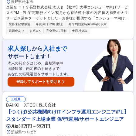
長野県松本市
企業名 ＴＩＳ長野株式会社 求人名 【松本】大手コンシューマ向けサービ
スのPM・PL/在宅勤務メイン/初月から有給可 仕事の内容 国内有数の大手
サービス業をターゲットとした・お客様が提供する「コンシューマ向けサ
ービス」の開発・保守・お客様を支える「バックオフィスシステム」の開
業界未経験歓迎
年間休日120日以上
月平均残業時間20時間以内
発・保守 に関わるPL/PM業務をお任せします。 【1】コンシューマ向けサ
退職金あり
在宅OK
完全週休2日制
土日祝休み
ービス開発、保守：サービス毎に開発環境等は異なりますが、共通言語は
Java【2】コンシューマ向けサービス基盤保守：利用者の多い当社サービ
スを支える基盤の保守を実施。MW基盤がメインとなりますが、クラウド
求人探し
入社まで
から
とDCのハイブリッド構成のため、インフラの知見も最低限必要【3】バッ
サポートします！
クオフィスシステムの開発・保守：要望対応、法令順守、連携システムの
変更等によるシステム改修がメイン 募集職種 【松本】大手コンシューマ
求人の紹介をはじめ、書類添削や
向けサービスのPM・PL/在宅勤務メイン/初月から有給可
面談対策、内定後の手続きまで
あなたの転職活動をサポートします。
登録してサポートを受ける
正社員
DAIKO XTECH株式会社
【つくば/公共機関向けITインフラ運用エンジニア/PL】
スタンダード上場企業 保守/運用/サポートエンジニア
33万円～59万円
月給
茨城県つくば市