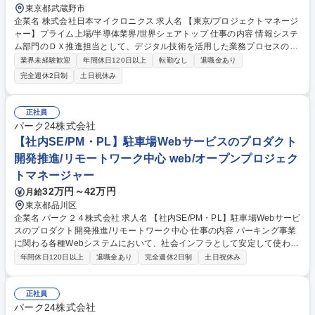
東京都武蔵野市
企業名 株式会社日本マイクロニクス 求人名 【東京/プロジェクトマネージ
ャー】プライム上場/半導体業界/世界シェアトップ 仕事の内容 情報システ
ム部門のＤＸ推進担当として、デジタル技術を活用した業務プロセスの改
善やＤＸ戦略の立案・実行、システム開発プロジェクトのマネジメント全
業界未経験歓迎
年間休日120日以上
転勤なし
退職金あり
般をお任せします。 各部門からのシステム開発要請に応じ、以下を推進し
完全週休2日制
土日祝休み
ます。 ■業務改革のためのＤＸ戦略および具体的なシステム開発の企画立
案 ■複数プロジェクトの並行推進、進捗課題管理、ベンダー管理等のＰＭ
業務 ■業務部門へのＩＴ技術導入やシステム活用の提案・サポート ■全社
正社員
向けのＩＴリテラシー向上施策の実施 募集職種 【東京/プロジェクトマネ
パーク24株式会社
ージャー】プライム上場/半導体業界/世界シェアトップ
【社内SE/PM・PL】駐車場Webサービスのプロダクト
開発推進/リモートワーク中心 web/オープンプロジェク
トマネージャー
32万円～42万円
月給
東京都品川区
企業名 パーク２４株式会社 求人名 【社内SE/PM・PL】駐車場Webサービ
スのプロダクト開発推進/リモートワーク中心 仕事の内容 パーキング事業
に関わる各種Webシステムにおいて、社会インフラとして安定して使われ
続けるプロダクトを、より便利で使いやすい形に進化させるためのプロジ
年間休日120日以上
退職金あり
完全週休2日制
土日祝休み
ェクトマネジメント・プロダクト推進を担当します。 【具体的には】 シ
ステム開発プロジェクトの計画・進捗・課題・品質管理、事業部との要件
整理・背景確認・優先度調整、目的に対して本当にこの仕様で良いかとい
正社員
う観点での整理・提案、開発メンバー・外部ベンダーとの仕様共有・調
パーク24株式会社