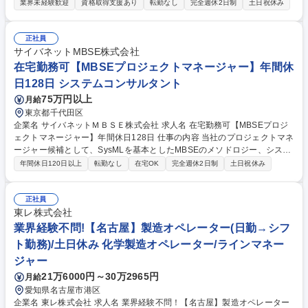
制構築、契約チェック、BCP策定、採用や労務の改善提案、インナーブラ
業界未経験歓迎
資格取得支援あり
転勤なし
完全週休2日制
土日祝休み
ンディングまで総務統括業務全般をお任せいたします。 ■規程管理：会社
法等の法改正や組織拡大に伴う社内規程（就業規則等）の新設・改定・運
用、各種契約書のリーガルチェック業務、全社的なコンプライアンス体制
正社員
構築の推進■ファシリティ・BCP：備品や社用車、賃貸借契約の統合管
サイバネットMBSE株式会社
理、災害対策マニュアルの策定・運用、全社避難訓練の指揮■採用・労
在宅勤務可【MBSEプロジェクトマネージャー】年間休
務・給与：採用業務全般や労務管理、給与に関する業務全般、評価制度の
日128日 システムコンサルタント
円滑な運用【業務内容の変更範囲】当社の指定する業務 募集職種 水戸
75万円以上
月給
【総務マネージャー/課長候補】花形部署で組織デザイン/リモート有
東京都千代田区
企業名 サイバネットＭＢＳＥ株式会社 求人名 在宅勤務可【MBSEプロジ
ェクトマネージャー】年間休日128日 仕事の内容 当社のプロジェクトマネ
ージャー候補として、SysMLを基本としたMBSEのメソドロジー、システ
ムを製造業のお客様へ提供するコンサルティングならびにプロジェクトマ
年間休日120日以上
転勤なし
在宅OK
完全週休2日制
土日祝休み
ネジメントをお任せいたします。 【具体的には】■MBSEを使用したソリ
ューション提案 ■プロジェクト全体のマネジメント業務 ■複数案件の進捗
管理 ■MBSEソリューション導入メソッドとしてサイバネットメソッドを
正社員
考案 ■開発期間の短縮、開発品質の向上、部門間の意思疎通の改善等のメ
東レ株式会社
リットを提供 募集職種 在宅勤務可【MBSEプロジェクトマネージャー】
業界経験不問!【名古屋】製造オペレーター(日勤→シフ
年間休日128日
ト勤務)/土日休み 化学製造オペレーター/ラインマネー
ジャー
21万6000円～30万2965円
月給
愛知県名古屋市港区
企業名 東レ株式会社 求人名 業界経験不問！【名古屋】製造オペレーター