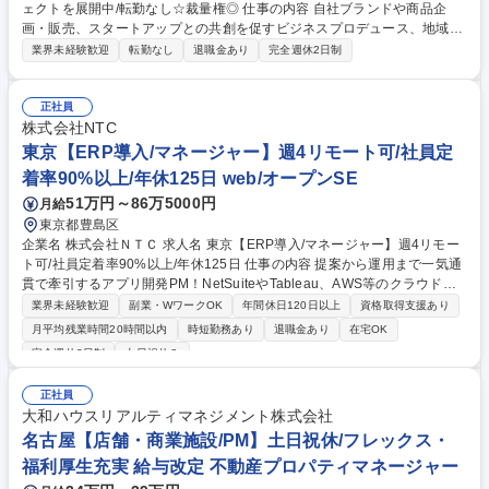
ェクトを展開中/転勤なし☆裁量権◎ 仕事の内容 自社ブランドや商品企
画・販売、スタートアップとの共創を促すビジネスプロデュース、地域・
行政・大学との連携による新たな価値創造など、多岐に渡る新規事業開発
業界未経験歓迎
転勤なし
退職金あり
完全週休2日制
プロジェクトを推進します。 【業務内容】◆新規事業の企画推進（プロジ
ェクトの立ち上げ・推進・検証。課題ヒアリングから仮説設計、サービス
パッケージ化までの一連のプロセスを担当）◆コミュニティ運営（経営
正社員
者・事業承継者・スタートアップをつなぐクロッシングコミュニティ「TA
株式会社NTC
KIBI & Co.」の企画・運営、メンバーの課題に合わせた勉強会・マッチン
東京【ERP導入/マネージャー】週4リモート可/社員定
グ・合宿の設計・実施◆EC・販促企画（自社商品の販路拡大、販売戦
着率90%以上/年休125日 web/オープンSE
略、WEBマーケティング支援など） 募集職種 【岐阜/新規事業開発】多岐
51万円～86万5000円
月給
に渡るプロジェクトを展開中/転勤なし☆裁量権◎
東京都豊島区
企業名 株式会社ＮＴＣ 求人名 東京【ERP導入/マネージャー】週4リモー
ト可/社員定着率90%以上/年休125日 仕事の内容 提案から運用まで一気通
貫で牽引するアプリ開発PM！NetSuiteやTableau、AWS等のクラウドを
駆使し、高速・高品質なシステム導入で企業のDXを強力支援。裁量ある
業界未経験歓迎
副業・WワークOK
年間休日120日以上
資格取得支援あり
環境で変革をリードできます！ 【詳細】■顧客との折衝、提案、PoC実施
月平均残業時間20時間以内
時短勤務あり
退職金あり
在宅OK
■要件定義、設計、開発、試験、保守運用 ■プロジェクト計画策定、進行
完全週休2日制
土日祝休み
管理、品質管理 ■チームマネジメント（平均10名規模） ■メンバー育成、
レビュー対応 ※チーム体制での参画となり、最初は5名程度のチームから
正社員
担当。経験・志向に応じて規模を決定します。 募集職種 東京【ERP導入/
大和ハウスリアルティマネジメント株式会社
マネージャー】週4リモート可/社員定着率90%以上/年休125日
名古屋【店舗・商業施設/PM】土日祝休/フレックス・
福利厚生充実 給与改定 不動産プロパティマネージャー