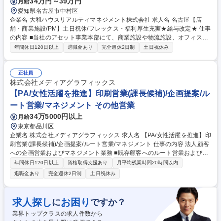
34万円～39万円
月給
愛知県名古屋市中村区
企業名 大和ハウスリアルティマネジメント株式会社 求人名 名古屋【店
舗・商業施設/PM】土日祝休/フレックス・福利厚生充実★給与改定★ 仕事
の内容 ■当社のアセット事業本部にて、商業施設や物流施設、オフィスな
ど多様な案件のPM業務を行っていただきます。近年管理受託物件数が大
年間休日120日以上
退職金あり
完全週休2日制
土日祝休み
幅に増加しており、お客様のニーズにお応えするための採用となります。
＜具体的には＞ ■各受託物件のクライアントの窓口対応■各種テナント窓
口・折衝、賃貸条件の設定、テナントリーシング、賃貸借契約締結業務等
正社員
■建物の維持管理、工事等の調整、報告書作成、年次予算計画の作成等 ■
株式会社メディアグラフィックス
新規管理物件の開拓営業■各クライアントとの定例会議対応■各案件のプロ
【PA/女性活躍を推進】印刷営業(課長候補)/企画提案/ル
ジェクトマネージャー業務 など ※建物の改変は行いません。 募集職種 名
ート営業/マネジメント その他営業
古屋【店舗・商業施設/PM】土日祝休/フレックス・福利厚生充実★給与改
34万5000円以上
月給
定★
東京都品川区
企業名 株式会社メディアグラフィックス 求人名 【PA/女性活躍を推進】印
刷営業(課長候補)/企画提案/ルート営業/マネジメント 仕事の内容 法人顧客
への企画営業およびマネジメント業務 ■既存顧客へのルート営業および深
耕提案■顧客課題の解決に向けた企画提案■営業進捗管理および目標達成に
年間休日120日以上
資格取得支援あり
月平均残業時間20時間以内
向けた施策立案 入社後はプレイングマネージャーとして、法人顧客に対す
退職金あり
完全週休2日制
土日祝休み
る印刷物や広告メディアの企画提案・ルート営業をご担当いただきます。
ご自身の営業活動に加え、課長候補として営業部門の進捗管理やメンバー
の育成もお任せします。これまでの法人営業経験を活かし、組織に新しい
求人探し
お困り
に
ですか？
視点をもたらしていただくことを期待しています。 【業務内容の変更範
業界トップクラスの求人件数から
囲】当社の指定する業務 募集職種 【PA/女性活躍を推進】印刷営業(課長