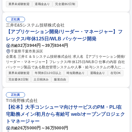
る、様々な業務システムやインフラ・ネットワーク基盤の企画/設計/構築/
業界未経験歓迎
退職金あり
完全週休2日制
保守運用をパートナー会社と協力して実施いただきます。 【詳細】■シス
テムの企画・構想および各事業会社の経営メンバーとの合意締結 ■各グル
ープ会社や各部門との業務・システム要件定義 ■システム開発プロジェク
正社員
トリーダー ■保守運用・ヘルプデスクの構築 ■インフラ・ネットワーク・
三井E&Sシステム技研株式会社
アーキテクチャの設計、構築 【魅力】自らの責任で業務とシステムを構築
【アプリケーション開発/リーダー・マネージャー】フ
することで、事業や業務を動かす実感、その際の会社成長など、成果を感
レックス/年休125日/WLB パッケージ開発
じやすいポジションです。 募集職種 【情報システム部門/PM(マネージャ
32万3944円～39万8344円
月給
ー候補)】スーパー『ロピア』等展開/成長企業
千葉県千葉市美浜区
企業名 三井Ｅ＆Ｓシステム技研株式会社 求人名 【アプリケーション開発/
リーダー・マネージャー】フレックス/年休125日/WLB◎ 仕事の内容 自社
パッケージ製品である勤怠管理システムや人事・給与システムの導入にお
ける、リーダー/マネージャー業務を担っていただきます。 【業務例】 ＜
業界未経験歓迎
年間休日120日以上
時短勤務あり
退職金あり
在宅OK
ビジネス系勤怠管理システム＞ ■勤怠管理システム導入におけるPL/PM業
完全週休2日制
土日祝休み
服装自由
務 ＜ビジネス系人事・給与システム＞ ■人事・給与システム導入における
PL/PM業務 ■人事・給与システム運用支援におけるPL/PM業務 募集職種
【アプリケーション開発/リーダー・マネージャー】フレックス/年休125
正社員
日/WLB◎
TIS長野株式会社
【松本】大手コンシューマ向けサービスのPM・PL/在
宅勤務メイン/初月から有給可 web/オープンプロジェク
トマネージャー
26万5000円～36万5000円
月給