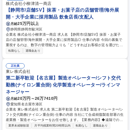
株式会社小柳津清一商店
【静岡市/店舗SV】抹茶・お菓子店の店舗管理/海外展
開・大手企業に採用製品 飲食店長/支配人
25万円以上
月給
静岡県静岡市駿河区
企業名 株式会社小柳津清一商店 求人名 【静岡市/店舗SV】抹茶・お菓子
店の店舗管理/海外展開・大手企業に採用製品◎ 仕事の内容 今回の募集で
重視するのは、数字の管理能力よりも「どうすればお客様が足を運びたく
なるか」を形にする企画・アイデア力です。 数字管理より“来店したくな
転勤なし
退職金あり
る仕掛け”を重視。季節催事やSNS映えする新メニュー、売場企画を立
案・実行し、店舗巡回で現場課題を把握して改善します。「天空の抹茶」
「雅正庵」の魅力発信や、スタッフを巻き込んだ店舗活性化も担当。入社
正社員
後は一般職から店長、SVへキャリアアップ可能です。自由な発想を活か
東レ株式会社
し、お客様やスタッフに愛される店舗づくりを行います。提案力も磨けま
第二新卒歓迎【名古屋】製造オペレーター/シフト交代
す。※変更の範囲：当社の定める業務 募集職種 【静岡市/店舗SV】抹茶・
勤務(ナイロン重合掛) 化学製造オペレーター/ラインマ
お菓子店の店舗管理/海外展開・大手企業に採用製品◎
ネージャー
20万円～26万7410円
月給
愛知県名古屋市港区
企業名 東レ株式会社 求人名 第二新卒歓迎【名古屋】製造オペレーター/シ
フト交代勤務(ナイロン重合掛) 仕事の内容 当社にて合成樹脂製造部署の生
産業務・製造オペレーターをお任せ致します。【業務内容】◆遠隔での設
備監視および設備現場でのパトロール業務品種切り替え作業(設備をリセ
業界未経験歓迎
月平均残業時間20時間以内
転勤なし
退職金あり