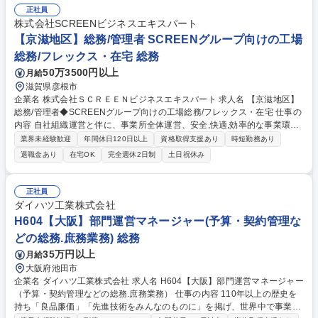
正社員
株式会社SCREENビジネスエキスパート
【京滋地区】総務/管理者 SCREENグループ向けの工場
総務/フレックス・在宅 総務
50万3500円以上
月給
滋賀県彦根市
企業名 株式会社ＳＣＲＥＥＮビジネスエキスパート 求人名 【京滋地区】
総務/管理者◆SCREENグループ向けの工場総務/フレックス・在宅 仕事の
内容 自社組織運営と伴に、事業所全体運営、安全,快適,効率的な事業環境
を提供するための企画推進やSCREENホールディングス、グループ事業会
業界未経験歓迎
年間休日120日以上
資格取得支援あり
時短勤務あり
社へ戦略･事業運営に沿った施策の実行/支援など幅広い業務をお任せしま
退職金あり
在宅OK
完全週休2日制
土日祝休み
す。 【詳細】■事業所運営管理、設備管理、協力会社/派遣会社入構者受付
手続き対応、その他庶務業務■安全衛生業務、防火防災管理対応■事業所見
学、各種イベントサポート、渉外対応など■SCREENグループ事業会社へ
正社員
の事業支援■自社組織の事業推進、マネジメントや人材の育成■その他、サ
ダイハツ工業株式会社
ービス品質向上への取り組み、業務効率化、業務標準化などのPJ活動にも
H604【大阪】部門運営マネージャー(予算・契約管理な
必要に応じて参画いただきます。 募集職種 【京滋地区】総務/管理者◆SC
どの総務.庶務業務) 総務
REENグループ向けの工場総務/フレックス・在宅
35万円以上
月給
大阪府池田市
企業名 ダイハツ工業株式会社 求人名 H604【大阪】部門運営マネージャー
（予算・契約管理などの総務.庶務業務） 仕事の内容 110年以上の歴史を
持ち「良品廉価」「先進技術をみんなのものに」を掲げ、世界中で事業展