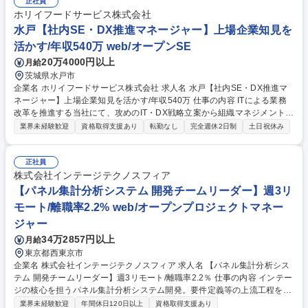
正社員
よるBIレポートを実装 ■製造会社向けBig Queryからの移行：BQをベース
ホリイフードサービス株式会社
としたデータ基盤にかかるインフラ運用コストをSnowflakeにより40％削
水戸【社内SE・DX推進マネージャー】上場企業知見を
減 募集職種 【データ活用PM】離職率2.2％残業少/最先端Snowflake×市場
調査No.1の安定基盤
活かす/年収540万 web/オープンSE
20万4000円以上
月給
茨城県水戸市
企業名 ホリイフードサービス株式会社 求人名 水戸【社内SE・DX推進マ
ネージャー】上場企業知見を活かす/年収540万 仕事の内容 ITによる業務
改革を推進する当社にて、攻めのIT・DX戦略立案から組織マネジメント、
セキュリティやガバナンス体制の構築までを横断的に牽引する、社内SE
業界未経験歓迎
資格取得支援あり
転勤なし
完全週休2日制
土日祝休み
の課長候補（マネージャー職）をお任せいたします。 ■DX・IT戦略の立
案・実行：SaaS/AI等活用による中期計画策定、全社効率化■社内システ
ム・インフラの高度化：基幹システム（ERP/CRM等）リプレイスの牽
正社員
引、クラウド最適化■IT全般統制（J-SOX）やISMS準拠のガバナンス・セ
株式会社インテージテクノスフィア
キュリティポリシー構築■外部ベンダーコントロールやIT資産管理■部門の
【パネル集計分析システム 開発チームリーダー】週3リ
統率やメンバー育成、リテラシー教育の企画【業務内容の変更範囲】当社
モート/離職率2.2% web/オープンプロジェクトマネー
の指定する業務 募集職種 水戸【社内SE・DX推進マネージャー】上場企業
ジャー
知見を活かす/年収540万
34万2857円以上
月給
東京都西東京市
企業名 株式会社インテージテクノスフィア 求人名 【パネル集計分析シス
テム 開発チームリーダー】週3リモート/離職率2.2％ 仕事の内容 インテー
ジの核心を担うパネル集計分析システム開発。要件定義等の上流工程を主
軸に、開発リードやベンダー連携を担当します。開発プロセスへの生成AI
業界未経験歓迎
年間休日120日以上
資格取得支援あり