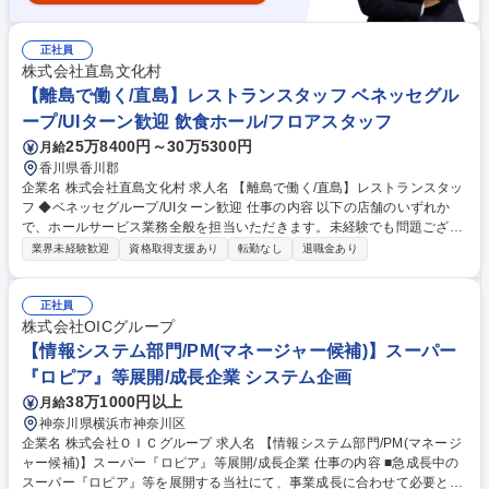
正社員
株式会社直島文化村
【離島で働く/直島】レストランスタッフ ベネッセグル
ープ/UIターン歓迎 飲食ホール/フロアスタッフ
25万8400円～30万5300円
月給
香川県香川郡
企業名 株式会社直島文化村 求人名 【離島で働く/直島】レストランスタッ
フ ◆ベネッセグループ/UIターン歓迎 仕事の内容 以下の店舗のいずれか
で、ホールサービス業務全般を担当いただきます。未経験でも問題ござい
ません！ （1）テラスレストラン（フレンチレストラン） （2）一扇（和
業界未経験歓迎
資格取得支援あり
転勤なし
退職金あり
食レストラン） 【こんな経歴の方が活躍しています】・化粧品販売 ・旅
行会社手配 ・出版社営業 ・秘書 ・レストランホールサービス など 募集職
種 【離島で働く/直島】レストランスタッフ ◆ベネッセグループ/UIターン
正社員
歓迎
株式会社OICグループ
【情報システム部門/PM(マネージャー候補)】スーパー
『ロピア』等展開/成長企業 システム企画
38万1000円以上
月給
神奈川県横浜市神奈川区
企業名 株式会社ＯＩＣグループ 求人名 【情報システム部門/PM(マネージ
ャー候補)】スーパー『ロピア』等展開/成長企業 仕事の内容 ■急成長中の
スーパー『ロピア』等を展開する当社にて、事業成長に合わせて必要とな