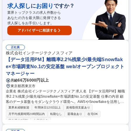
ト、清涼飲料水の新製品企画 ・TVCM等の広告宣伝、キャンペーンの企画
求人探し
お困り
に
ですか？
立案、ブランドや商品別の売上利益計画の立案と実績管理、経営陣への戦
業界トップクラスの求人件数から
略企画の説明と上申。 募集職種 【ブランドマネージャー】商品企画・マ
あなたの力を最大限に発揮できる
ーケティング/各種制度が充実◎
求人探しをお手伝いします。
アドバイザーに相談する
正社員
株式会社インテージテクノスフィア
【データ活用PM】離職率2.2%残業少/最先端Snowflak
e×市場調査No.1の安定基盤 web/オープンプロジェクト
マネージャー
66万6000円以上
月給
東京都西東京市
企業名 株式会社インテージテクノスフィア 求人名 【データ活用PM】離職
率2.2％残業少/最先端Snowflake×市場調査No.1の安定基盤 仕事の内容 顧
客のデータ基盤をモダンなクラウド環境へ。AWSやSnowflakeを活用し、
上流工程から技術選定まで主導できる、データ活用のPMとして市場価値
業界未経験歓迎
年間休日120日以上
資格取得支援あり
を高められる環境です。 【具体的には】■Snowflake等への移行推進 ■BI
月平均残業時間20時間以内
転勤なし
退職金あり
在宅OK
による可視化・AI活用 ■環境維持保守 ■要件定義・進捗管理 ■チームマネ
完全週休2日制
土日祝休み
ジメント ■顧客折衝 【案件例】■製造会社向けSQLServer→Snowflake移
行：データ活用文化浸透のため、BIツール連携やSreamlit in Snowflakeに