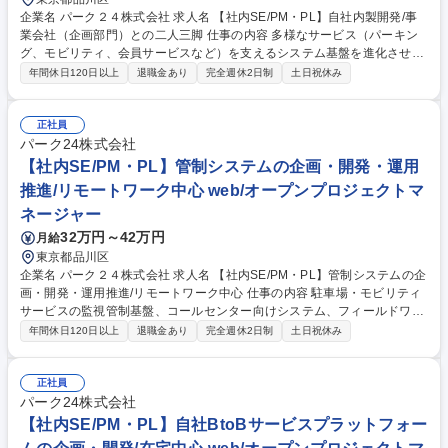
企業名 パーク２４株式会社 求人名 【社内SE/PM・PL】自社内製開発/事
業会社（企画部門）との二人三脚 仕事の内容 多様なサービス（パーキン
グ、モビリティ、会員サービスなど）を支えるシステム基盤を進化させる
プロジェクトマネジメント業務です。事業成長と社会インフラの安定に貢
年間休日120日以上
退職金あり
完全週休2日制
土日祝休み
献できる重要なポジションです。 【具体的には】企画段階から参画し、要
件定義～テスト/リリースまで一貫して担当。運用・保守も含めたライフサ
イクル全体を推進します。実装言語はJava、DBはOracle、OSはWindow
正社員
s/Linuxを使用。DB論理設計やサーバー設定も担当。社内関係部署との調
パーク24株式会社
整・折衝、リスク管理、課題解決の推進、システムリリース後の評価・改
【社内SE/PM・PL】管制システムの企画・開発・運用
善提案、新技術導入検討なども行います。 募集職種 【社内SE/PM・PL】
推進/リモートワーク中心 web/オープンプロジェクトマ
自社内製開発/事業会社（企画部門）との二人三脚
ネージャー
32万円～42万円
月給
東京都品川区
企業名 パーク２４株式会社 求人名 【社内SE/PM・PL】管制システムの企
画・開発・運用推進/リモートワーク中心 仕事の内容 駐車場・モビリティ
サービスの監視管制基盤、コールセンター向けシステム、フィールドワー
カー向け業務管理システムなど、事業運営を支える複数システムを横断的
年間休日120日以上
退職金あり
完全週休2日制
土日祝休み
に管理・推進します。 【具体的には】 監視管制基盤の構築・運用・改
善、コールセンター向け社内システムの企画・開発・保守、関連会社のフ
ィールドワーカー向け業務管理・予実管理システムの開発・改善を担当し
正社員
ます。企画、要件定義、開発、テスト、リリース、運用、保守までの一貫
パーク24株式会社
した対応、10名規模程度の開発プロジェクトマネジメント、新任・若手エ
【社内SE/PM・PL】自社BtoBサービスプラットフォー
ンジニアの指導・評価を行います 募集職種 【社内SE/PM・PL】管制シス