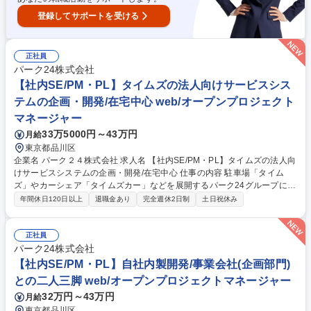
登録してサポートを受ける
正社員
パーク24株式会社
【社内SE/PM・PL】タイムズの法人向けサービスシス
テムの企画・開発/在宅中心 web/オープンプロジェクト
マネージャー
33万5000円～43万円
月給
東京都品川区
企業名 パーク２４株式会社 求人名 【社内SE/PM・PL】タイムズの法人向
けサービスシステムの企画・開発/在宅中心 仕事の内容 駐車場「タイム
ズ」やカーシェア「タイムズカー」などを展開するパーク24グループに
て、法人向けサービスおよびパートナー企業向けプラットフォームの企画
年間休日120日以上
退職金あり
完全週休2日制
土日祝休み
構想から開発・リリースまでリードいただきます。 【具体的には】事業戦
略やサービス構想の段階から参画し、ビジネス課題の整理とシステム化構
想を立案。法人向けWebサービスやアプリケーション（加盟店向けサービ
正社員
ス、オーダー管理、決済サービスなど）の企画・開発を推進します。開発
パーク24株式会社
ベンダーやビジネスパートナーを含む10名規模前後のプロジェクトマネジ
【社内SE/PM・PL】自社内製開発/事業会社(企画部門)
メントを担当し、進捗・品質・コスト・リスク管理や関係部署との調整を
との二人三脚 web/オープンプロジェクトマネージャー
行います。 募集職種 【社内SE/PM・PL】タイムズの法人向けサービスシ
32万円～43万円
月給
ステムの企画・開発/在宅中心
東京都品川区