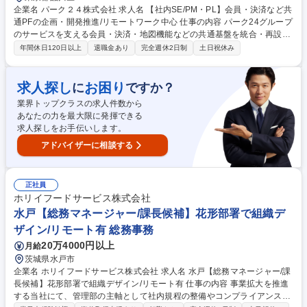
企業名 パーク２４株式会社 求人名 【社内SE/PM・PL】会員・決済など共
通PFの企画・開発推進/リモートワーク中心 仕事の内容 パーク24グループ
のサービスを支える会員・決済・地図機能などの共通基盤を統合・再設計
するプロジェクトのPM/PLとして、要件定義からリリースまでシステム開
年間休日120日以上
退職金あり
完全週休2日制
土日祝休み
発全体を主導いただきます。 【具体的には】 要件定義からリリースまで
のシステム開発全体の主導、品質方針の策定と品質担保の推進、進捗管
理・課題/リスク管理・ステークホルダーマネジメント、ビジネスパートナ
求人探し
お困り
に
ですか？
ーを含む10名規模程度の開発プロジェクトマネジメント、新任/若手エン
業界トップクラスの求人件数から
ジニアの指導・評価、新技術や業界動向の調査・導入検討などを担当いた
あなたの力を最大限に発揮できる
だきます。 募集職種 【社内SE/PM・PL】会員・決済など共通PFの企画・
求人探しをお手伝いします。
開発推進/リモートワーク中心
アドバイザーに相談する
正社員
ホリイフードサービス株式会社
水戸【総務マネージャー/課長候補】花形部署で組織デ
ザイン/リモート有 総務事務
20万4000円以上
月給
茨城県水戸市
企業名 ホリイフードサービス株式会社 求人名 水戸【総務マネージャー/課
長候補】花形部署で組織デザイン/リモート有 仕事の内容 事業拡大を推進
する当社にて、管理部の主軸として社内規程の整備やコンプライアンス体