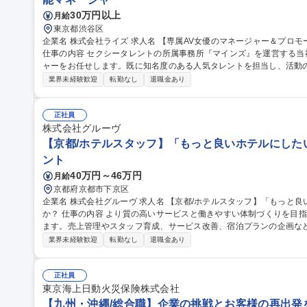
30万円以上
月給
東京都渋谷区
企業名 株式会社ライズ 求人名 【専属AV女優のマネージャー＆プロモーション】経験者向け/年休120日/シフト制
仕事の内容 セクシータレントの所属事務所『マインズ』を運営する
ャーをお任せします。既に知名度のある人気タレントを担当し、活動
ます。 【業務内容】■プロモーション企画 ■外部関係者との調整 ■現場対応 ■スケジュール管理 ■メンタルケア 等
業界未経験歓迎
転勤なし
退職金あり
【担当数】1名あたり4～5名の女優を担当 【当ポジションの魅力】■
になる瞬間を特等席で見られる経験はここでしか味わえません ■担当
トの同行やバラエティ出演など普段は見ることができない景色を見ることができます。 募集
正社員
マネージャー＆プロモーション】経験者向け/年休120日/シフト制
株式会社グルーヴ
【京都/ホテルスタッフ】「もっと良いホテルにした
ント
40万円～46万円
月給
京都府京都市下京区
企業名 株式会社グルーヴ 求人名 【京都/ホテルスタッフ】「もっと良いホテルにしたい」想いを形にしません
か？ 仕事の内容 より質の高いサービスと働きやすい体制づくりを目指し新たなホテル運営マネージャーを募集し
ます。売上管理やスタッフ育成、サービス改善、宿泊プランの企画な
ションです。 ＞＞仕事内容＜＜ ホテル運営全般をお任せします！ ■ホテル全体の運営管理 ■アルバイトスタッフ
業界未経験歓迎
転勤なし
退職金あり
の育成・マネジメント ■売上/稼働率の管理 ■予約サイト（OTA）の販
上に向けた改善 ■施設/設備の維持管理 ■地域との連携やイベント企画 
本社との連携 ■備品等の在庫管理/発注業務 ■電話/メール対応 ■清掃業務など 募集職種 【京都/ホテル
正社員
「もっと良いホテルにしたい」想いを形にしませんか？
東京海上日動火災保険株式会社
【九州・沖縄/総合職】企業の挑戦とお客様の再出発を支