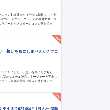
当社にて、セクシータレントの専属マネージ
のサポートやプロモーション企画を担当し
自分のアイデアで担当女優がメディアの主役
女優が活躍すれば活躍するほど、海外イベン
職種 【専属AV女優の
い」想いを形にしませんか? フロ
どホテル全体の運営に幅広く携われるポジ
売戦略 ■宿泊プランの企画 ■お客様満足度向
■フロント業務のフォロー ■安全/衛生管理 ■
スタッフ】
える/2027年4月1日入社 保険