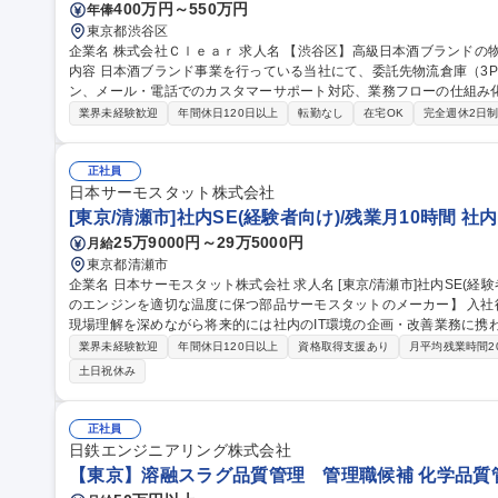
400万円～550万円
年俸
東京都渋谷区
企業名 株式会社Ｃｌｅａｒ 求人名 【渋谷区】高級日本酒ブランドの物流管理・CS／オペレーション担当 仕事の
内容 日本酒ブランド事業を行っている当社にて、委託先物流倉庫（3
ン、メール・電話でのカスタマーサポート対応、業務フローの仕組み化・効率
資材等の購買・発注業務および適正な在庫管理・棚卸業務 ■委託先物
業界未経験歓迎
年間休日120日以上
転勤なし
在宅OK
完全週休2日
出荷・配送オペレーション統括 ■カスタマーサポート対応（メール・
ロー構築・標準化・仕組み化の推進及び社内外関係者との調整 募集職種 【渋谷区】高級日本酒ブランドの物流管
理・CS／オペレーション担当
正社員
日本サーモスタット株式会社
[東京/清瀬市]社内SE(経験者向け)/残業月10時間 
25万9000円～29万5000円
月給
東京都清瀬市
企業名 日本サーモスタット株式会社 求人名 [東京/清瀬市]社内SE(経験者向け)/残業月10時間 仕事の内容 【自動車
のエンジンを適切な温度に保つ部品サーモスタットのメーカー】 入社
現場理解を深めながら将来的には社内のIT環境の企画・改善業務に携わって頂きます。 ■I
PC・IT機器のセットアップ/管理(キッティング)、社内問い合わせ対
業界未経験歓迎
年間休日120日以上
資格取得支援あり
月平均残業時間2
(業務ツール等) 、業務運用サポート 、社内IT講習の実施等■IT環境
土日祝休み
築・運用 (基幹システム・仮想環境等)、業務効率化ツールの作成・改修及びプロ
等)、ITインフラの構築・運用、DX推進活
正社員
日鉄エンジニアリング株式会社
【東京】溶融スラグ品質管理 管理職候補 化学品質