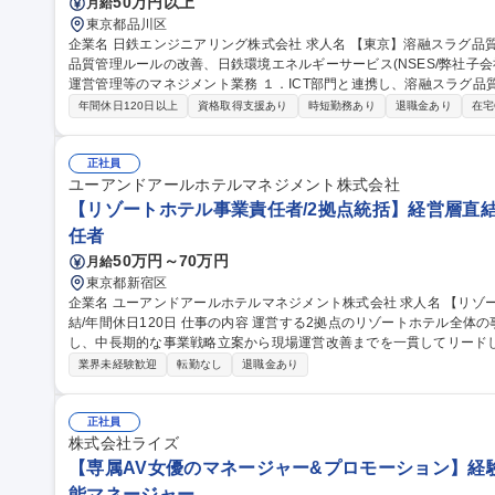
50万円以上
月給
東京都品川区
企業名 日鉄エンジニアリング株式会社 求人名 【東京】溶融スラグ品質管理 管理職候補 仕事の内容 ■溶融スラグ
品質管理ルールの改善、日鉄環境エネルギーサービス(NSES/弊社子会
運営管理等のマネジメント業務 １．ICT部門と連携し、溶融スラグ品質管理のためのデータ取り及びシステム構築
２．NSES本社・各事業所と連携し、弊社が進めるスラグ品質管理業
年間休日120日以上
資格取得支援あり
時短勤務あり
退職金あり
在宅
発生した際に、再発防止策の策定及びNSES各事業所へ再発防止策の
取り組んでもらい、OJTによる育成を基本とします。各種マネジメントに
職種 【東京】溶融スラグ品質管理 管理職候補
正社員
ユーアンドアールホテルマネジメント株式会社
【リゾートホテル事業責任者/2拠点統括】経営層直結/
任者
50万円～70万円
月給
東京都新宿区
企業名 ユーアンドアールホテルマネジメント株式会社 求人名 【リゾートホテル事業責任者/2拠点統括】経営層直
結/年間休日120日 仕事の内容 運営する2拠点のリゾートホテル全体の事業経営・収益最大化・組織開発を統括
し、中長期的な事業戦略立案から現場運営改善までを一貫してリードしていただきます。
戦略・事業計画策定・予算/KPI管理 ■総支配人・支配人のマネジメントお
業界未経験歓迎
転勤なし
退職金あり
上、OTA戦略などのレベニューマネジメント ■支配人・管理職育成、
戦略・地域連携・リピーター促進等の施策推進 募集職種 【リゾートホテル事業責任者/2拠点統括】経営層直結/年
間休日120日
正社員
株式会社ライズ
【専属AV女優のマネージャー&プロモーション】経験者
能マネージャー