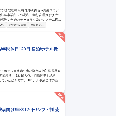
社)各事業所への浸透、実行管理および 室
務の落とし込み ３．スラグ品質トラブルが
OK
完全週休2日制
土日祝休み
浸透 ※当面は先任とマンツーマンで業務に
関わる社内講座、研修受講あり。 募集
年間休日120日 宿泊/ホテル責
 ■ホテル事業全体の経営
よびサービス品質改善 ■ADR/RevPAR向
評価制度運用および採用計画策定 ■ブランド
向け/年休120日/シフト制 芸