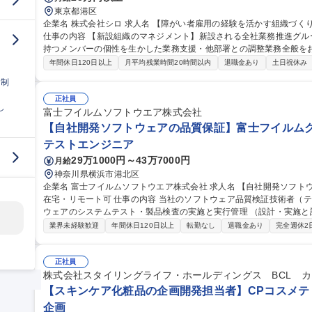
東京都港区
企業名 株式会社シロ 求人名 【障がい者雇用の経験を活かす組織づくり】マネージャー候補/『SHIRO』ブランド
仕事の内容 【新設組織のマネジメント】新設される全社業務推進グル
持つメンバーの個性を生かした業務支援・他部署との調整業務全般をお任せします。 ■障が
もに働くことが当たり前となる職場づくり ■メンバーの業務支援、相
年間休日120日以上
月平均残業時間20時間以内
退職金あり
土日祝休み
適した業務の切り出し・振り分け ■他部署との業務調整・連携構築 ■
日制
ーの改善 ◆入社後の業務の変更範囲：当社の指定する範囲 募集職種 【障がい者雇用の経験を活かす組織づくり】
マネージャー候補/『SHIRO』ブランド
正社員
し
富士フイルムソフトウエア株式会社
【自社開発ソフトウェアの品質保証】富士フイルムグル
テストエンジニア
29万1000円～43万7000円
月給
神奈川県横浜市港北区
企業名 富士フイルムソフトウエア株式会社 求人名 【自社開発ソフトウェアの品質保証】富士フイルムグループ/
在宅・リモート可 仕事の内容 当社のソフトウェア品質検証技術者（テストエンジニア）として、当社開発ソフト
ウェアのシステムテスト・製品検査の実施と実行管理 （設計・実施と
す。 【業務詳細】品質・効率（ex. テスト自動化）の向上や、今後のCloud/AI/IoT/DevOps時代のテスト・品質保
業界未経験歓迎
年間休日120日以上
転勤なし
退職金あり
完全週休2
証に向けて、最新の技術を取り入れることに積極的にチャレンジする人を期待します。 
体の品質保証を担っているのに対し、弊社ではソフトウェア部分の品質保証
【自社開発ソフトウェアの品質保証】富士フイルムグループ/在宅・リ
正社員
株式会社スタイリングライフ・ホールディングス BCL 
【スキンケア化粧品の企画開発担当者】CPコスメティ
企画