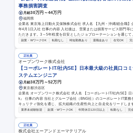
事務損害調査
30万円～44万円
月給
福岡県
企業名 東京海上日動火災保険株式会社 求人名 【九州・沖縄/総合職】企業の挑戦とお客様の再出発を支える/2027
年4月1日入社 仕事の内容 入社後は、営業または損害サービス部門等に配属となり、幅広いフィールドでご活躍い
ただきます。3～5年程度を目安としたジョブローテーションを通じて
ます。 以下のコースから1つ選択をいただきます。 1.オープン：営業・損害サービス双方に関心がある方向け。
副業・WワークOK
転勤なし
時短勤務あり
退職金あり
在宅OK
完
2.損害サービス：事故・災害対応や未然防止を通じ、お客様を支援。 
解決策を提案。 ※希望コースは配属を確約するものではありません。 募集職種 【九州・沖縄/総合職】企業の挑
戦とお客様の再出発を支える/2027年4月1日入社
正社員
オープンワーク株式会社
【コーポレートIT/社内SE】日本最大級の社員口コミサ
ステムエンジニア
38万円～52万円
月給
東京都渋谷区
企業名 オープンワーク株式会社 求人名 【コーポレートIT/社内SE】日本最大級の社員口コミサービス『OpenWor
k』 仕事の内容 当社とグループ会社（BNG社）のコーポレートIT業務を各5割担当いただきます。SaaS運用やセ
キュリティ強化を通じ、拡大組織の生産性向上と自走化をリードします。 ■自社IT業務（約5割）：SaaSの
運用改善、OA機器管理、ISMS運用等のセキュリティ強化、社内ヘルプデ
業界未経験歓迎
副業・WワークOK
年間休日120日以上
転勤なし
完
日）：Google Workspace/Slack等のSaaS管理、Salesforce
構築・規程整備。 ★出向ではなく親会社のサポートを受けつつ、自身
ポジションです。 募集職種 【コーポレートIT/社内SE】日本最
正社員
株式会社エーアンドエーマテリアル