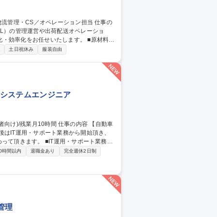
PL）の管理運営や出荷配送オペレーショ
化をお任せいたします。 ■原材料・
流倉庫（3PL）の管理・運営および効率的な
制
土日祝休み
服装自由
電話）および受注・返品・交換処理 ■業務フ
社内システムエンジニア
後はIT運用・サポート業務から開始頂き、
T運用・サポート業務：
応(ヘルプデスク)、ソフトウェア導入・運用
0時間以内
退職金あり
完全週休2日制
の企画・改善：社内システム・サーバーの構
グラム対応(AS400/VBScript/RPA
動等。 募集職種 [東京/清瀬市]社内SE(経験者向け)/残業月10時間
管理