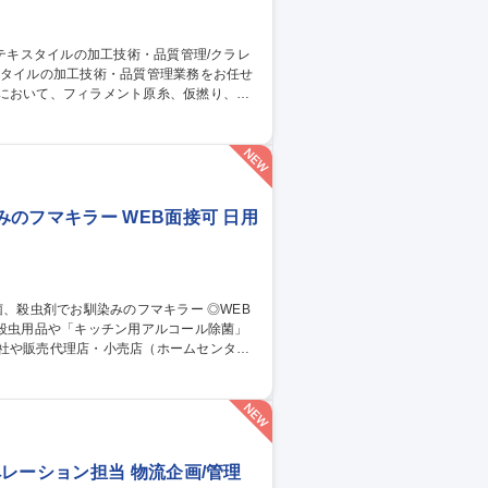
従事。 ■出張：主に国内 3回前後/月。海
トムス等。スポーツ系の生地の生産がメイ
管理/クラレグループ
のフマキラー WEB面接可 日用
社や販売代理店・小売店（ホームセンタ
スプレイや販促物の企画）等。 ■人の命や
も殺虫剤事業を展開しております。将来的に
レーション担当 物流企画/管理