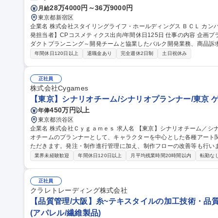
28万4000円～36万9000円
月給
東京都新宿区
企業名 株式会社スタイリングライフ・ホールディングス ＢＣＬ カンパニー 求人名 【スキンケア化粧品
発担当者】CPコスメティクス出向/年間休日125日 仕事の内容 企画プランナーとして、スキンケアを中心にプロ
ダクトプランニング～開発チームと協業したバルク開発業務、商品訴
きます。 【立案】■販売データ分析、課題抽出等企画背景構築 ■リリース計画案(短期・中長期)、新商品の提案
年間休日120日以上
退職金あり
完全週休2日制
土日祝休み
【商品開発全般】■コンセプト構築 ■バルク開発全般 ■理論・アプロー
■品質設計 ■ソフト情報づくり ■製品エビデンス企画 ■社内向け商品
OEMメーカーなどと連携しながら業務を進めて頂きます。 募集職種 【スキンケア化粧品の企画開発担当者】CP
正社員
コスメティクス出向/年間休日125日
株式会社Cygames
【東京】シナリオチーム/シナリオプランナー/東京 
450万円以上
年俸
東京都渋谷区
企業名 株式会社Ｃｙｇａｍｅｓ 求人名 【東京】シナリオチーム／シナリオプランナー／東京 仕事の内容 シナリ
オチームのプランナーとして、キャラクターを中心とした各種アート
ただきます。発注・制作進行管理に加え、制作フローの改善等も行います。 世界観やキャラクターの
限に引き出すことをミッションとして、シナリオライターやディレク
業界未経験歓迎
年間休日120日以上
月平均残業時間20時間以内
転勤な
幅広いクリエイティブに関わることができる仕事です。 【詳細】■2D
ど各種リソースの発注 ■各種リソースの管理、および発注フロー・レ
物の監修 募集職種 【東京】シナリオチーム／シナリオプランナー／
正社員
クラレトレーディング株式会社
【品質管理/大阪】糸~テキスタイルの加工技術・品質
(アパレル/繊維製品)