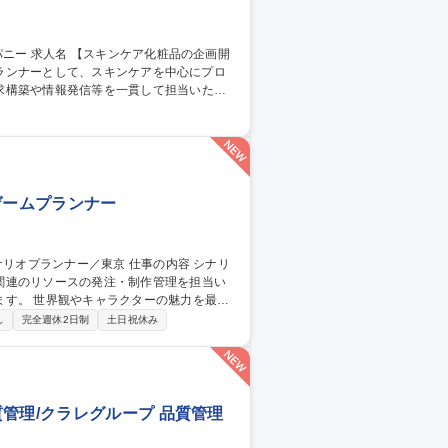
の企画開
求構築や情報発信等を一貫して担当いただ
チ(成分を含む)構築 ■容器、パッケージ開発
マニュアル作成、各媒体物の進行 ※他部署や
ゲームプランナー
関連のリソースの発注・制作管理を担当い
魅力を最大
ター、各制作セクションと連携しながら、
し
完全週休2日制
土日祝休み
イラスト、3Dモデル、モーション、映像な
ギュレーションの整備 ■各種リソース・制作
東京
管理/クラレグループ 品質管理