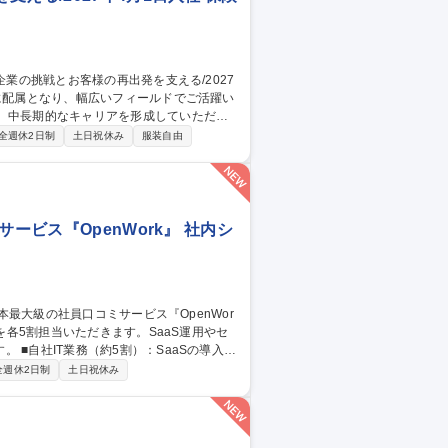
、中長期的なキャリアを形成していただき
全週休2日制
土日祝休み
服装自由
3.営業：企業・地域の課題に、保険を超えた
ービス『OpenWork』 社内シ
導入・
スク。 ■BNG社IT支援（約5割・週2～3
全週休2日制
土日祝休み
/CMS運用、IT資産管理、ISMS認証取得に向けた体制
の裁量でIT環境を設計・自走化へ導く新設
大級の社員口コミサービス『OpenWork』