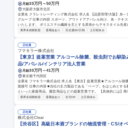
35万円～50万円
月給
大阪府大阪市北区
企業名 クラレトレーディング株式会社 求人名 【品質管理/大阪】糸～テキスタイルの加工技術・品質管理/クラレ
グループ 仕事の内容 スポーツ、アウトドアアパレル向け、糸・テキスタイルの加工技術・品質管理業務をお任せ
いたします。 ポリエステル繊維を主とする原糸からテキスタイル生産において、フィラメント原糸、仮撚り、紡
績、織、編、染などの協力外注工場と連携し、加工技術対応や品質管理に
業界未経験歓迎
退職金あり
完全週休2日制
土日祝休み
外も可能性はあり。 ■アイテム：Tシャツ、インナーやアウター、ボ
ン。 募集職種 【品質管理/大阪】糸～テキスタイルの加工技術・品質
正社員
フマキラー株式会社
【東京】提案営業 アルコール除菌、殺虫剤でお馴染み
品/アパレル/インテリア法人営業
30万円～41万円
月給
東京都千代田区
企業名 フマキラー株式会社 求人名 【東京】提案営業★アルコール除菌、殺虫剤でお馴染みのフマキラー ◎WEB
面接可 仕事の内容 ■当社の主力製品である「ベープ」をはじめとする殺虫用品や「キッチン用アルコール除菌」
といった家庭用品、園芸用品などの提案営業です。 【具体的には】商
ー、スーパー ドラッグストア等 ）への本部商談と店頭での販売促進を中心に担っていただきます。市場や販売動
業界未経験歓迎
退職金あり
在宅OK
土日祝休み
向の調査 ・製品や売場レイアウトの提案、 その提案資料の作成（ディ
暮らしを守ることに直結するやりがいのある営業です ■弊社は海外で
は海外営業としてのキャリア構築も可能です。 募集職種 【東京】提案営業★アルコール除菌、殺虫剤でお馴染み
正社員
のフマキラー ◎WEB面接可
株式会社Clear
【渋谷区】高級日本酒ブランドの物流管理・CS/オペ