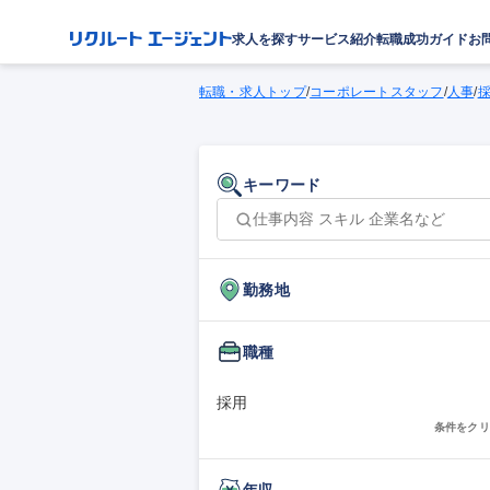
求人を探す
サービス紹介
転職成功ガイド
お
転職・求人トップ
/
コーポレートスタッフ
/
人事
/
キーワード
勤務地
職種
採用
条件をクリ
年収