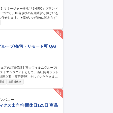
ープにて、10名規模の組織運営と障がいを
いの有無に関わらずと
談対応、メンタルケア ■一人ひとりの個性に
10名規模の組織マネジメントおよび業務フロ
ープ/在宅・リモート可 QA/
計画立案・実行管理）をしていただきま
日制
土日祝休み
※富士フイルムが製品全
の責任を担っています。 募集職種
モート可
カンパニー
クス出向/年間休日125日 商品