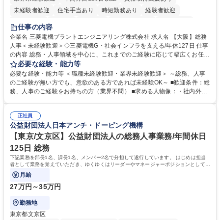
未経験者歓迎
住宅手当あり
時短勤務あり
経験者歓迎
退職金あり
在宅OK
賞与あり
完全週休2日制
交通費支給
仕事の内容
駅近5分以内
土日祝休み
服装自由
寮・社宅あり
食事補助あり
企業名 三菱電機プラントエンジニアリング株式会社 求人名 【大阪】総務
人事＜未経験歓迎＞◇三菱電機G・社会インフラを支える/年休127日 仕事
の内容 総務・人事領域を中心に、これまでのご経験に応じて幅広くお任せ
します。 ＜具体的には＞ ・総務/人事労務（給与・社保・勤怠管理など）
必要な経験・能力等
・採用・教育研修 ・福利厚生運用 など ※基本的には事務所勤務ですが、
必要な経験・能力等 ＜職種未経験歓迎・業界未経験歓迎＞ ～総務、人事
採用や教育等の業務内容により、関西圏以外への日帰り・宿泊を伴う国内
のご経験が無い方でも、意欲のある方であれば未経験OK～ ■歓迎条件：総
出張もございます。 ※担当業務を持ちつつ、お互いに助け合いながら、総
務、人事のご経験をお持ちの方（業界不問） ■求める人物像：・社内外の
務部という組織として協力しながら進める体制です。 募集職種 【大阪】
関係各部門との調整を率先して行い、業務を円滑に遂行できる協調性やコ
総務人事＜未経験歓迎＞◇三菱電機G・社会インフラを支える/年休127日
ミュニケーション能力を持っている方 ・人事総務領域に興味がありゼネラ
正社員
リスト志向をお持ちの方 学歴・資格 学歴：大学院 大学 語学力： 資格：
公益財団法人日本アンチ・ドーピング機構
【東京/文京区】公益財団法人の総務人事業務/年間休日
125日 総務
下記業務を部長1名、課長1名、メンバー2名で分担して遂行しています。 はじめは担当
者として業務を覚えていただき、ゆくゆくはリーダーやマネージャーポジションとして活
躍いただくことを期待しています。
月給
27万円～35万円
勤務地
東京都文京区