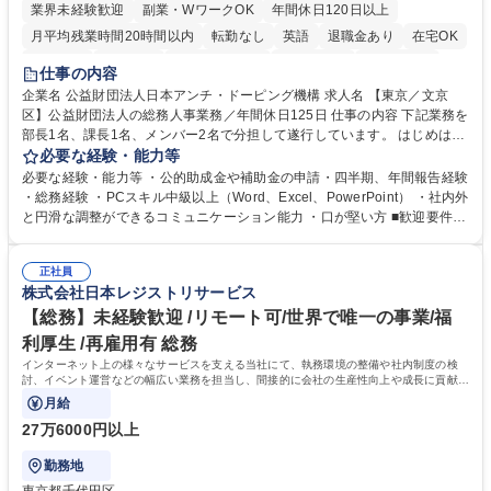
業界未経験歓迎
副業・WワークOK
年間休日120日以上
月平均残業時間20時間以内
転勤なし
英語
退職金あり
在宅OK
賞与あり
育休あり
完全週休2日制
交通費支給
土日祝休み
仕事の内容
食事補助あり
企業名 公益財団法人日本アンチ・ドーピング機構 求人名 【東京／文京
区】公益財団法人の総務人事業務／年間休日125日 仕事の内容 下記業務を
部長1名、課長1名、メンバー2名で分担して遂行しています。 はじめは担
当者として業務を覚えていただき、ゆくゆくはリーダーやマネージャーポ
必要な経験・能力等
ジションとして活躍いただくことを期待しています。 【総務・人事グルー
必要な経験・能力等 ・公的助成金や補助金の申請・四半期、年間報告経験
プの業務内容】 ・人事制度関連 ・採用活動 ・教育研修の企画、実行 ・勤
・総務経験 ・PCスキル中級以上（Word、Excel、PowerPoint） ・社内外
怠管理 ・官公庁への各種提出 ・法定の会議運営（評議員会、理事会） ・
と円滑な調整ができるコミュニケーション能力 ・口が堅い方 ■歓迎要件
コンプライアンス ・内部規程やルールの管理、整備、文書管理 ・契約関
・採用業務経験 ・英語に抵抗がない方 ・営業経験 学歴・資格 学歴：大学
連 ・衛生管理 ・防災関連・公的助成金の管理・オフィス、ファシリティ
院 大学 高専 短大 専修学校 高校 語学力： 資格：
管理 ・福利厚生関連 ・職員からの問合せ、相談対応 ・その他日常の総務
正社員
株式会社日本レジストリサービス
業務全般 募集職種 【東京／文京区】公益財団法人の総務人事業務／年間
休日125日
【総務】未経験歓迎 /リモート可/世界で唯一の事業/福
利厚生 /再雇用有 総務
インターネット上の様々なサービスを支える当社にて、執務環境の整備や社内制度の検
討、イベント運営などの幅広い業務を担当し、間接的に会社の生産性向上や成長に貢献し
ている部署です。
月給
27万6000円以上
勤務地