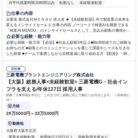
月平均残業時間20時間以内
転勤なし
未経験者歓迎
時短勤務あり
経験者歓迎
在宅OK
完全週休2日制
交通費支給
仕事の内容
駅近5分以内
土日祝休み
服装自由
企業名 株式会社ＭＥＮＯＵ 求人名 ★【未経験歓迎】AIで製造業の未来を
変えるインサイドセールス 仕事の内容 ノーコードで検査AIを開発できる
「検査AI MENOU」のインサイドセールスとして、見込み顧客の獲得から
商談機会の創出までを担っていただきます。マーケティングとフィールド
必要な経験・能力等
セールスをつなぐ役割として、 適切なタイミングで顧客とコミュニケーシ
必要な経験・能力等 【必須】■社会人経験3年以上■BtoB領域でのご経験を
ョンを取りながら、受注につながる商談機会の最大化を目指します。 【具
お持ちの方 ■顧客とのコミュニケーションを通じて課題やニーズを引き出
体的な仕事内容】 リードへの電話・メールによるアプローチ/リードナー
した経験 ■チームで連携しながら目標達成に取り組める方 【歓迎】・BtoB
チャリングおよび商談創出/CRMを活用した顧客情報の管理・分析/マーケ
SaaS企業での営業またはインサイドセールス経験 ・製造業向けの営業経
ティング施策と連携したフォローアップ/商談化率向上に向けた改善提案・
験 ・オフライン・オンラインセミナー登壇経験 ・マーケティング施策の
実行/フィールドセールスへの案件連携 募集職種 ★【未経験歓迎】AIで製
正社員
企画・実行経験 ・CRM・リードナーチャリングに関する知見 ・データを
三菱電機プラントエンジニアリング株式会社
造業の未来を変えるインサイドセールス
もとに営業プロセスを改善した経験 学歴・資格 学歴：大学院 大学 高専 短
大 専修学校 高校 語学力： 資格：
【大阪】総務人事<未経験歓迎> 三菱電機G・社会イン
フラを支える/年休127日 採用人事
総務・人事領域を中心に、これまでのご経験に応じて幅広くお任せします。 ＜具体的に
は＞
月給
29万5000円～33万5000円
勤務地
大阪府大阪市北区
業界未経験歓迎
年間休日120日以上
資格取得支援あり