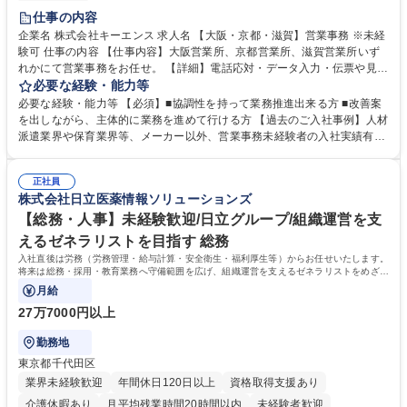
土日祝休み
仕事の内容
企業名 株式会社キーエンス 求人名 【大阪・京都・滋賀】営業事務 ※未経
験可 仕事の内容 【仕事内容】大阪営業所、京都営業所、滋賀営業所いず
れかにて営業事務をお任せ。 【詳細】電話応対・データ入力・伝票や見積
の作成・カタログ送付・来客対応・営業所内で発生する事務業務や業務改
必要な経験・能力等
善をお任せ。 【教育制度】ご入社後、育成担当とペアになりながらOJTに
必要な経験・能力等 【必須】■協調性を持って業務推進出来る方 ■改善案
て業務を覚えていただくことが可能です。業務システムがきちんと構築さ
を出しながら、主体的に業務を進めて行ける方 【過去のご入社事例】人材
れているため、スムーズに仕事に慣れることができる環境です。また、
派遣業界や保育業界等、メーカー以外、営業事務未経験者の入社実績有
「チームで成果を出す文化」があり、良いやり方を積極的に共有しながら
【当社の事務職について】単なる事務ではなく主体性を発揮したサポート
常に改善を目指す風土のため、安心して業務に取り組んでいただけます。
により、キーエンスの付加価値向上に貢献します。ベースの定型業務に加
募集職種 【大阪・京都・滋賀】営業事務 ※未経験可
正社員
えて、お客様や社員の状況に合わせ、能動的なサポート、改善の動きも期
株式会社日立医薬情報ソリューションズ
待され。組織を支えるスペシャリストとして、チームに貢献し、結果的に
社員から頼られる存在になることができます。平均19:30の退勤以降の業
【総務・人事】未経験歓迎/日立グループ/組織運営を支
務の持ち帰りも禁止されており、メリハリのある働き方となります。 学
えるゼネラリストを目指す 総務
歴・資格 学歴：大学院 大学 高専 短大 語学力： 資格：
入社直後は労務（労務管理・給与計算・安全衛生・福利厚生等）からお任せいたします。
将来は総務・採用・教育業務へ守備範囲を広げ、組織運営を支えるゼネラリストをめざせ
ます。
月給
27万7000円以上
勤務地
東京都千代田区
業界未経験歓迎
年間休日120日以上
資格取得支援あり
介護休暇あり
月平均残業時間20時間以内
未経験者歓迎