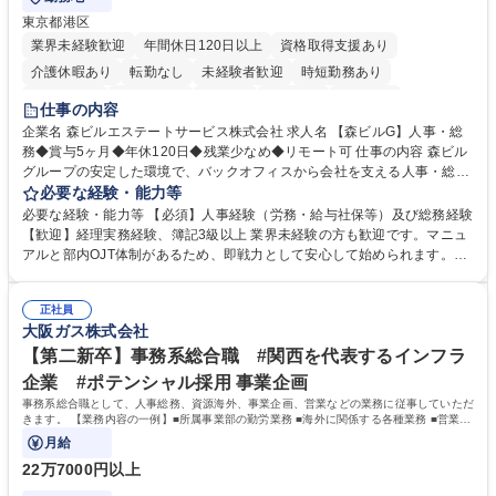
東京都港区
業界未経験歓迎
年間休日120日以上
資格取得支援あり
介護休暇あり
転勤なし
未経験者歓迎
時短勤務あり
経験者歓迎
退職金あり
在宅OK
賞与あり
育休あり
仕事の内容
完全週休2日制
交通費支給
長期歓迎
駅近5分以内
土日祝休み
企業名 森ビルエステートサービス株式会社 求人名 【森ビルG】人事・総
務◆賞与5ヶ月◆年休120日◆残業少なめ◆リモート可 仕事の内容 森ビル
グループの安定した環境で、バックオフィスから会社を支える人事・総務
をお任せします。 労務と総務の業務をバランスよく担当し、ゆくゆくは制
必要な経験・能力等
度改定などのコア業務にも挑戦できる、やりがいある環境です。 ■勤怠管
必要な経験・能力等 【必須】人事経験（労務・給与社保等）及び総務経験
理、給与計算、社会保険手続き、年末調整等の労務管理全般 ■入退社手続
【歓迎】経理実務経験、簿記3級以上 業界未経験の方も歓迎です。マニュ
き、社内規定の改定や人事制度改定などのコア業務 ■社内イベントの企画
アルと部内OJT体制があるため、即戦力として安心して始められます。
運営やその他総務業務全般 ※労務と総務を1：1の割合でお任せ。 入社後
【魅力・やりがい】森ビルGの安定基盤で労務から総務まで幅広く携われ
は部内のOJTを中心に、あなたの経験に合わせて不足している部分はいつ
ます。定型業務に留まらず、社内規定や人事制度の改定など会社のコア業
でも質問・相談できる環境が整っているため、安心して成長できます。 募
正社員
務に挑戦できるため、自身の成長と組織への貢献度をダイレクトに実感で
大阪ガス株式会社
集職種 【森ビルG】人事・総務◆賞与5ヶ月◆年休120日◆残業少なめ◆
きます。 残業少なめ、週1日リモート可など、ワークライフバランスを保
リモート可
ち長期活躍できる環境です。 「これまでの幅広い経験を活かし、長期的な
【第二新卒】事務系総合職 #関西を代表するインフラ
キャリアを築きたい」という前向きな意欲と挑戦を全力で応援します。 学
企業 #ポテンシャル採用 事業企画
歴・資格 学歴：大学院 大学 高専 短大 専修学校 高校 語学力： 資格：日商
事務系総合職として、人事総務、資源海外、事業企画、営業などの業務に従事していただ
簿記検定1級 日商簿記検定2級 日商簿記検定3級
きます。 【業務内容の一例】■所属事業部の勤労業務 ■海外に関係する各種業務 ■営業部
門の企画スタッフ、ルート営業
月給
22万7000円以上