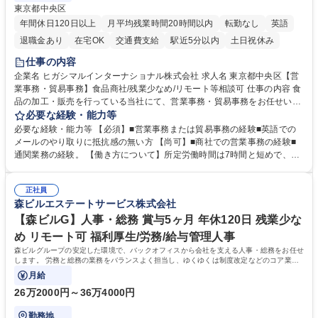
東京都中央区
年間休日120日以上
月平均残業時間20時間以内
転勤なし
英語
退職金あり
在宅OK
交通費支給
駅近5分以内
土日祝休み
仕事の内容
企業名 ヒガシマルインターナショナル株式会社 求人名 東京都中央区【営
業事務・貿易事務】食品商社/残業少なめ/リモート等相談可 仕事の内容 食
品の加工・販売を行っている当社にて、営業事務・貿易事務をお任せいた
します。営業社員のサポートポジションとして、受発注から海外工場との
必要な経験・能力等
調整まで幅広く対応し、当社事業の根幹を支えていただきます。 ■受発注
必要な経験・能力等 【必須】■営業事務または貿易事務の経験■英語での
業務、請求書発行 ■海外工場とのスケジュール調整 ■在庫管理 ■輸入書類
メールのやり取りに抵抗感の無い方 【尚可】■商社での営業事務の経験■
の確認・作成 ■配送手配 ■通関業者を通して行う輸出入業全般 ■倉庫との
通関業務の経験。 【働き方について】所定労働時間は7時間と短めで、残
倉入れ調整等 ※ゼネラリストとしてのキャリアアップを目指すことが可能
業も月平均20時間以下です。時差出勤制度や週1日のリモート勤務も相談
です。単に商品を販売するだけでなく原料の仕入れから販売までをトータ
可能で、ワークライフバランスを保ち長期就業しやすい環境です。 【当社
ルプロデュースしているため、商品に関わる全ての業務をサポート頂きま
正社員
の強み】1991年の設立以来、外食産業を中心としたお客様の多様なニー
森ビルエステートサービス株式会社
す。 募集職種 東京都中央区【営業事務・貿易事務】食品商社/残業少なめ/
ズに沿った冷凍水産物等の生産・輸入・販売を一貫して手掛けています。
リモート等相談可
自社工場と海外拠点の強固な連携によるワンストップサービスが最大の強
【森ビルG】人事・総務 賞与5ヶ月 年休120日 残業少な
みです。 学歴・資格 学歴：大学院 大学 語学力：英語 資格：
め リモート可 福利厚生/労務/給与管理人事
森ビルグループの安定した環境で、バックオフィスから会社を支える人事・総務をお任せ
します。 労務と総務の業務をバランスよく担当し、ゆくゆくは制度改定などのコア業務
にも挑戦できる、やりがいある環境です。
月給
26万2000円～36万4000円
勤務地