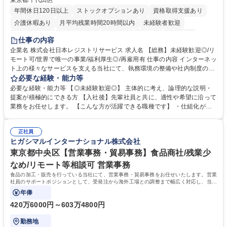
東京都千代田区
年間休日120日以上
ストックオプションあり
資格取得支援あり
介護休暇あり
月平均残業時間20時間以内
未経験者歓迎
住宅手当あり
時短勤務あり
研修あり
在宅OK
賞与あり
仕事の内容
完全週休2日制
交通費支給
駅近5分以内
土日祝休み
服装自由
企業名 株式会社日本レジストリサービス 求人名 【総務】未経験歓迎◎/リ
モート可/世界で唯一の事業/福利厚生◎/再雇用有 仕事の内容 インターネッ
ト上の様々なサービスを支える当社にて、執務環境の整備や社内制度の検
討、イベント運営などの幅広い業務を担当し、間接的に会社の生産性向上
必要な経験・能力等
や成長に貢献している部署です。 会社の全メンバーが安心して長く成果を
必要な経験・能力等 【◎未経験歓迎◎】 主体的に考え、論理的な説明・
発揮できる環境を整えるために、毎日のメンテナンスや維持管理に加え、
提案が積極的にできる方 【入社後】先輩社員と共に、適性や希望に沿って
新たな施策検討を積極的に行っていただき、会社全体を巻き込み課題解決
業務をお任せします。 【こんな方が活躍できる職種です】 ・仕組化が好
を推進。 ・オフィス運営：執務環境の整備・物品管理・社内規定整備/改
き/得意・協働の姿勢を持っている・優先順位付け、マルチタスクが得意・
善・イベント企画/運営・非常時の対応 など、本人の希望や適性によって
様々な立場で物事を考えられる・定型業務だけでなく突発的な出来事にも
幅広い業務の体得が可能で、多様なキャリアパスを描くことも可能です。
正社員
対処できる・新しいことに興味関心がある 【魅力】■自己啓発支援：資格
ヒガシマルインターナショナル株式会社
募集職種 【総務】未経験歓迎◎/リモート可/世界で唯一の事業/福利厚生◎/
取得や通信教育など費用の80%（年間25万円まで）を補助 ■住宅手当：家
再雇用有
賃の50%（月額7万円まで）を補助 学歴・資格 学歴：大学院 大学 語学
東京都中央区【営業事務・貿易事務】食品商社/残業少
力： 資格：
なめ/リモート等相談可 営業事務
食品の加工・販売を行っている当社にて、営業事務・貿易事務をお任せいたします。営業
社員のサポートポジションとして、受発注から海外工場との調整まで幅広く対応し、当社
事業の根幹を支えていただきます。
年俸
420万6000円～603万4800円
勤務地