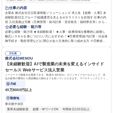
住宅手当あり
時短勤務あり
退職金あり
在宅OK
賞与あり
仕事の内容
育休あり
完全週休2日制
交通費支給
土日祝休み
寮・社宅あり
企業名 株式会社日立医薬情報ソリューションズ 求人名 【総務・人事】未
経験歓迎/日立グループ/組織運営を支えるゼネラリストを目指す 仕事の内
容 入社直後は労務（労務管理・給与計算・安全衛生・福利厚生等）からお
任せいたします。将来は総務・採用・教育業務へ守備範囲を広げ、組織運
必要な経験・能力等
営を支えるゼネラリストをめざせます。 ・初期業務：労働時間管理、給与
必要な経験・能力等 ★未経験歓迎！ ★人事・総務領域を横断的に経験し
計算、社会保険対応、福利厚生管理、安全衛生、健康経営推進等をお任せ
幅広いスキルを身につけたい方におすすめ！ ■労務管理(給与計算・社会保
します。ご経験に応じて、休職者管理など、幅広く経験を積んでいただき
険手続き・勤怠管理など)に関心があり主体的に取り組める方 ※労務経験
ます。 ・将来的な広がり：総務・採用・教育・税務対応・経営企画等。
者は早期にご活躍いただけます。 ■チームで仕事を推進できる方■将来は
★メンバーがマンツーマンで丁寧に教えるため、ご経験が浅くても安心！
マネジメント職として活躍したい 【尚可】■人事、労務、採用、教育業務
幅広く経験を積みたい意欲がある方に最適な環境です。 募集職種 【総
正社員
のご経験 ■労務管理（給与計算・社会保険手続き・勤怠管理など）の経験
株式会社MENOU
務・人事】未経験歓迎/日立グループ/組織運営を支えるゼネラリストを目
■衛生管理者の資格をお持ちの方 学歴・資格 学歴：大学院 大学 高専 短大
指す
専修学校 高校 語学力： 資格：
【未経験歓迎】AIで製造業の未来を変えるインサイド
セールス Webサービス法人営業
ノーコードで検査AIを開発できる「検査AI MENOU」のインサイドセールスとして、見
込み顧客の獲得から商談機会の創出までを担っていただきます。マーケティングとフィー
ルドセールスをつなぐ役割として、
月給
45万8000円以上
勤務地
東京都中央区
業界未経験歓迎
副業・WワークOK
年間休日120日以上