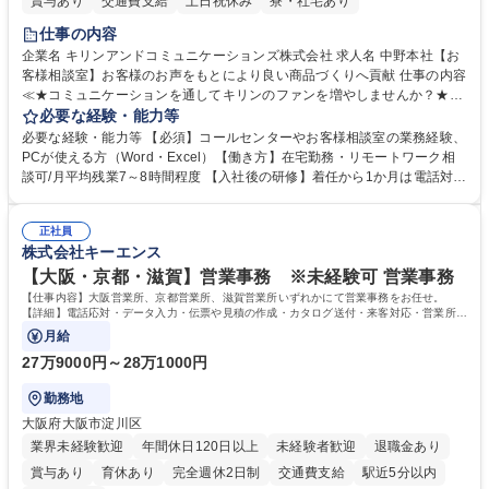
賞与あり
交通費支給
土日祝休み
寮・社宅あり
仕事の内容
企業名 キリンアンドコミュニケーションズ株式会社 求人名 中野本社【お
客様相談室】お客様のお声をもとにより良い商品づくりへ貢献 仕事の内容
≪★コミュニケーションを通してキリンのファンを増やしませんか？★≫
お客様のお声をより良い商品づくりに活かしていく上で、窓口となるお客
必要な経験・能力等
様相談室でのお仕事です。 日々お客様からいただくキリングループへのご
必要な経験・能力等 【必須】コールセンターやお客様相談室の業務経験、
意見を、企業活動に活かしています。お客様からの声に迅速かつ誠意をも
PCが使える方（Word・Excel）【働き方】在宅勤務・リモートワーク相
って対応、情報提供するとともにグループ内活動に反映しています。 【具
談可/月平均残業7～8時間程度 【入社後の研修】着任から1か月は電話対応
体的には】電話応対、メール、お手紙対応、ご指摘品調査報告書作成、有
のOJTを中心に実施し、電話対応に慣れた段階でメール・手紙のOJTを実
人チャットボット対応など。 【1日の対応件数】■電話：月間一人当たり
施する予定です。独り立ち以降もしっかりフォローする体制を整えていま
平均100件前後■メール・手紙：同上40件前後 募集職種 中野本社【お客様
正社員
すのでご安心ください。 【当社について】キリングループの広報機能を担
株式会社キーエンス
相談室】お客様のお声をもとにより良い商品づくりへ貢献
う会社として、お客様との出会いを大切にし、磨き上げたホスピタリティ
を込めてコミュニケーションをとりながら広報関連業務を行っておりま
【大阪・京都・滋賀】営業事務 ※未経験可 営業事務
す。 学歴・資格 学歴：大学院 大学 高専 短大 専修学校 高校 語学力： 資
【仕事内容】大阪営業所、京都営業所、滋賀営業所いずれかにて営業事務をお任せ。
格：
【詳細】電話応対・データ入力・伝票や見積の作成・カタログ送付・来客対応・営業所内
で発生する事務業務や業務改善をお任せ。
月給
27万9000円～28万1000円
勤務地
大阪府大阪市淀川区
業界未経験歓迎
年間休日120日以上
未経験者歓迎
退職金あり
賞与あり
育休あり
完全週休2日制
交通費支給
駅近5分以内