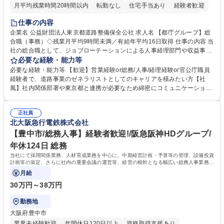
月平均残業時間20時間以内
転勤なし
住宅手当あり
経験者歓迎
研修あり
退職金あり
賞与あり
完全週休2日制
交通費支給
仕事の内容
駅近5分以内
資格取得手当あり
食事補助あり
企業名 公益財団法人東京都道路整備保全公社 求人名 【都庁グループ】総
合職（事務）◇残業月平均9時間未満／有給年平均16日取得 仕事の内容 当
社の総合職として、ジョブローテーションによる人事経理部門や収益事業
等のフロント部門の部署等幅広い部署での業務をお任せいたします。研修
必要な経験・能力等
制度やキャリア支援が充実しております！ ※下記業務詳細 【業務詳細】■
必要な経験・能力等 【歓迎】営業経験or総務/人事/経理経験or官公庁職員
管理部門：広報、人事、経理など当公社の運営に係る管理業務 ■収益部
経験者で、道路事業のゼネラリストとしてのキャリアを積みたい方【社
門：駐車場の新規開拓、管理運営、新宿駅西口広場の「イベントコーナ
風】社内関係部署や東京都と連携が必要なため綿密にコミュニケーション
ー」などの管理運営 ■道路部門：整備の急がれる骨格幹線道路や木造住宅
を図っています。 【業務の魅力】■幅広く携われる：総合職（事務）で
密集地域の特定整備路線の用地取得、道路に関する普及啓発事業、都内の
は、駐車場の管理運営や道路用地の取得、公益財団法人の中枢を担う管理
道路施設や道路工事現場の見学ツアー事業 ※入社後は上記いずれかの部門
正社員
部門など多岐に渡る業務を経験できます。 ■様々なプロジェクト：駐車場
北大阪急行電鉄株式会社
へ配属。※業務内容変更の範囲：会社の定める業務 募集職種 【都庁グル
事業の他、新宿駅西口広場内に設置された照明を兼ねた広告「ブライトサ
ープ】総合職（事務）◇残業月平均9時間未満／有給年平均16日取得
イン」の管理運営を行うなど、事業収益を生み出す活動を積極的に行って
【豊中市/総務人事】経験者歓迎!/阪急阪神HDグループ/
います。 学歴・資格 学歴：大学院 大学 高専 短大 専修学校 高校 語学力：
年休124日 総務
資格：
当社にて採用関係業務、人材育成業務を中心に、中期経営計画・予算等の管理、設備投資
計画等の策定、さらに社内の重要会議の運営等、経営の根幹となる幅広い総務人事業務全
般を担当していただきます。
月給
30万円～38万円
勤務地
大阪府豊中市
業界未経験歓迎
年間休日120日以上
資格取得支援あり