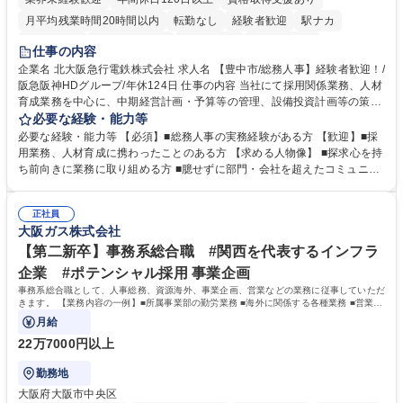
月平均残業時間20時間以内
転勤なし
経験者歓迎
駅ナカ
退職金あり
完全週休2日制
交通費支給
駅近5分以内
仕事の内容
土日祝休み
服装自由
昼食補助あり
食事補助あり
企業名 北大阪急行電鉄株式会社 求人名 【豊中市/総務人事】経験者歓迎！/
阪急阪神HDグループ/年休124日 仕事の内容 当社にて採用関係業務、人材
育成業務を中心に、中期経営計画・予算等の管理、設備投資計画等の策
定、さらに社内の重要会議の運営等、経営の根幹となる幅広い総務人事業
必要な経験・能力等
務全般を担当していただきます。 【主な業務内容】 ■採用関係業務および
必要な経験・能力等 【必須】■総務人事の実務経験がある方 【歓迎】■採
人材育成(社員研修)業務の推進 ■中期経営計画および予算等の管理 ■設備
用業務、人材育成に携わったことのある方 【求める人物像】 ■探求心を持
投資計画等の策定 ■社内の重要会議の運営 ■その他総務人事業務全般 【入
ち前向きに業務に取り組める方 ■臆せずに部門・会社を超えたコミュニケ
社後】入社後は採用や育成をメインに担当し将来的には経営根幹に関わる
ーションの取れる方 ■自分で考えて行動のできる方 ■第二の創業期を迎え
総務人事業務全般へ幅広く従事していただきます。 募集職種 【豊中市/総
る当社で組織の次代を担うネクスト人材として長期的に成長したい方 ■周
務人事】経験者歓迎！/阪急阪神HDグループ/年休124日
正社員
囲のメンバーと協調しつつ主体性を持って能動的に業務を推進できる方 学
大阪ガス株式会社
歴・資格 学歴：大学院 大学 高専 短大 専修学校 高校 語学力： 資格：
【第二新卒】事務系総合職 #関西を代表するインフラ
企業 #ポテンシャル採用 事業企画
事務系総合職として、人事総務、資源海外、事業企画、営業などの業務に従事していただ
きます。 【業務内容の一例】■所属事業部の勤労業務 ■海外に関係する各種業務 ■営業部
門の企画スタッフ、ルート営業
月給
22万7000円以上
勤務地
大阪府大阪市中央区