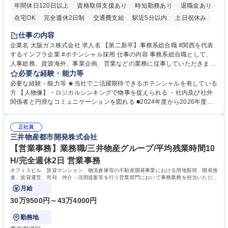
年間休日120日以上
資格取得支援あり
時短勤務あり
退職金あり
在宅OK
完全週休2日制
交通費支給
駅近5分以内
土日祝休み
服装自由
第二新卒歓迎
寮・社宅あり
食事補助あり
仕事の内容
企業名 大阪ガス株式会社 求人名 【第二新卒】事務系総合職 #関西を代表
するインフラ企業 #ポテンシャル採用 仕事の内容 事務系総合職として、
人事総務、資源海外、事業企画、営業などの業務に従事していただきま
す。 【業務内容の一例】■所属事業部の勤労業務 ■海外に関係する各種業
必要な経験・能力等
務 ■営業部門の企画スタッフ、ルート営業 【キャリアパス】入社後の配属
必要な経験・能力等 ★当社でご活躍期待できるポテンシャルを有している
ポジションで一定期間ご活躍頂いた後、本人の適性及び将来のキャリアを
方 【人物像】・ロジカルシンキングで物事を捉えられる ・社内及び社外
鑑みてジョブローテーションを行います。 【育成】OJTでの現場育成や研
関係者と円滑なコミュニケーションを図れる ■2024年度から2026年度ま
修カリキュラムを通じて、Daigasグループの業務で必要となる知識につい
での3ヵ年を対象とする「Daigasグループ中期経営計画2026」を策定しま
て学んでいただきます。 募集職種 【第二新卒】事務系総合職 #関西を代
した。https://www.osakagas.co.jp/company/press/pr2024/1777576_564
表するインフラ企業 #ポテンシャル採用
正社員
72.html ■エネルギーセキュリティの不安定化や気候変動による自然災害の
三井物産都市開発株式会社
甚大化など、これまで以上に社会課題解決の重要性が高まっています。
「未来の日常」の創造に向けて持続可能な社会の実現に貢献してまいりま
【営業事務】業務職/三井物産グループ/平均残業時間10
す。 学歴・資格 学歴：大学院 大学 語学力： 資格：
H/完全週休2日 営業事務
オフィスビル、賃貸マンション、物流倉庫等の不動産開発事業における用地取得、開発推
進、賃貸運営、売却、仲介・活用提案等を行う営業部門において事務業務を担当いただき
ます。
月給
30万9500円～43万4000円
勤務地