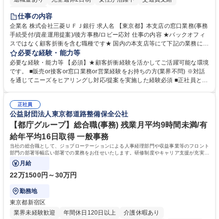
土日祝休み
仕事の内容
企業名 株式会社三菱ＵＦＪ銀行 求人名 【東京都】本支店の窓口業務(事務
手続受付/資産運用提案)/後方事務/ロビー応対 仕事の内容 ★バックオフィ
スではなく顧客折衝を含む職種です★ 国内の本支店等にて下記の業務に従
事していただきます。 ■窓口/後方/ロビーにて事務手続等の受付・オペレ
必要な経験・能力等
ーション、お客様対応 ■窓口にて、ご来店された個人のお客様に対して金
必要な経験・能力等 【必須】★顧客折衝経験を活かしてご活躍可能な環境
融商品のご提案 ■効率的な事務運用の検討・構築等 ≪業務紹介：ご応募前
です。 ■販売or接客or窓口業務or営業経験をお持ちの方(業界不問) ※対話
に必ずご覧ください≫ ※記事 https://www.mysite.bk.mufg.jp/career/circle/
を通じてニーズをヒアリングし対応/提案を実施した経験必須 ■正社員とし
article17/ ※動画 https://youtu.be/H-S7HaJqqbg 募集職種 【東京都】本支
ての就業経験1年以上 【歓迎】■金融業界での就業経験■銀行での預金為替
店の窓口業務(事務手続受付/資産運用提案)/後方事務/ロビー応対
事務経験 ■金融商品の提案・販売経験 ≪魅力≫研修やOJT環境が整ってい
正社員
るので安心して入行いただけます。 幅広いキャリアの選択肢があり、公募
公益財団法人東京都道路整備保全公社
や社内副業等を活用し、 一人ひとりが挑戦できるカルチャーが浸透してい
ます。 学歴・資格 学歴：大学院 大学 高専 短大 専修学校 高校 語学力：
【都庁グループ】総合職(事務) 残業月平均9時間未満/有
資格：
給年平均16日取得 一般事務
当社の総合職として、ジョブローテーションによる人事経理部門や収益事業等のフロント
部門の部署等幅広い部署での業務をお任せいたします。研修制度やキャリア支援が充実し
ております！ ※下記業務詳細
月給
22万1500円～30万円
勤務地
東京都新宿区
業界未経験歓迎
年間休日120日以上
介護休暇あり