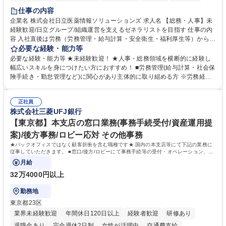
住宅手当あり
時短勤務あり
退職金あり
在宅OK
賞与あり
仕事の内容
育休あり
完全週休2日制
交通費支給
土日祝休み
寮・社宅あり
企業名 株式会社日立医薬情報ソリューションズ 求人名 【総務・人事】未
経験歓迎/日立グループ/組織運営を支えるゼネラリストを目指す 仕事の内
容 入社直後は労務（労務管理・給与計算・安全衛生・福利厚生等）からお
任せいたします。将来は総務・採用・教育業務へ守備範囲を広げ、組織運
必要な経験・能力等
営を支えるゼネラリストをめざせます。 ・初期業務：労働時間管理、給与
必要な経験・能力等 ★未経験歓迎！ ★人事・総務領域を横断的に経験し
計算、社会保険対応、福利厚生管理、安全衛生、健康経営推進等をお任せ
幅広いスキルを身につけたい方におすすめ！ ■労務管理(給与計算・社会保
します。ご経験に応じて、休職者管理など、幅広く経験を積んでいただき
険手続き・勤怠管理など)に関心があり主体的に取り組める方 ※労務経験
ます。 ・将来的な広がり：総務・採用・教育・税務対応・経営企画等。
者は早期にご活躍いただけます。 ■チームで仕事を推進できる方■将来は
★メンバーがマンツーマンで丁寧に教えるため、ご経験が浅くても安心！
マネジメント職として活躍したい 【尚可】■人事、労務、採用、教育業務
幅広く経験を積みたい意欲がある方に最適な環境です。 募集職種 【総
正社員
のご経験 ■労務管理（給与計算・社会保険手続き・勤怠管理など）の経験
株式会社三菱UFJ銀行
務・人事】未経験歓迎/日立グループ/組織運営を支えるゼネラリストを目
■衛生管理者の資格をお持ちの方 学歴・資格 学歴：大学院 大学 高専 短大
指す
専修学校 高校 語学力： 資格：
【東京都】本支店の窓口業務(事務手続受付/資産運用提
案)/後方事務/ロビー応対 その他事務
★バックオフィスではなく顧客折衝を含む職種です★ 国内の本支店等にて下記の業務に
従事していただきます。 ■窓口/後方/ロビーにて事務手続等の受付・オペレーション、お
客様対応
月給
32万4000円以上
勤務地
東京都23区
業界未経験歓迎
年間休日120日以上
経験者歓迎
研修あり
退職金あり
完全週休2日制
女性が活躍中
交通費支給