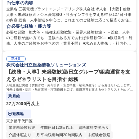
仕事の内容
駅近5分以内
土日祝休み
服装自由
寮・社宅あり
食事補助あり
企業名 三菱電機プラントエンジニアリング株式会社 求人名 【大阪】総務
人事＜未経験歓迎＞◇三菱電機G・社会インフラを支える/年休127日 仕事
の内容 総務・人事領域を中心に、これまでのご経験に応じて幅広くお任せ
します。 ＜具体的には＞ ・総務/人事労務（給与・社保・勤怠管理など）
必要な経験・能力等
・採用・教育研修 ・福利厚生運用 など ※基本的には事務所勤務ですが、
必要な経験・能力等 ＜職種未経験歓迎・業界未経験歓迎＞ ～総務、人事
採用や教育等の業務内容により、関西圏以外への日帰り・宿泊を伴う国内
のご経験が無い方でも、意欲のある方であれば未経験OK～ ■歓迎条件：総
出張もございます。 ※担当業務を持ちつつ、お互いに助け合いながら、総
務、人事のご経験をお持ちの方（業界不問） ■求める人物像：・社内外の
務部という組織として協力しながら進める体制です。 募集職種 【大阪】
関係各部門との調整を率先して行い、業務を円滑に遂行できる協調性やコ
総務人事＜未経験歓迎＞◇三菱電機G・社会インフラを支える/年休127日
ミュニケーション能力を持っている方 ・人事総務領域に興味がありゼネラ
正社員
リスト志向をお持ちの方 学歴・資格 学歴：大学院 大学 語学力： 資格：
株式会社日立医薬情報ソリューションズ
【総務・人事】未経験歓迎/日立グループ/組織運営を支
えるゼネラリストを目指す 総務
入社直後は労務（労務管理・給与計算・安全衛生・福利厚生等）からお任せいたします。
将来は総務・採用・教育業務へ守備範囲を広げ、組織運営を支えるゼネラリストをめざせ
ます。
月給
27万7000円以上
勤務地
東京都千代田区
業界未経験歓迎
年間休日120日以上
資格取得支援あり
介護休暇あり
月平均残業時間20時間以内
未経験者歓迎