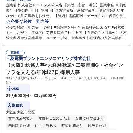
企業名 株式会社キーエンス 求人名 【大阪・京都・滋賀】営業事務 ※未経
験可 仕事の内容 【仕事内容】大阪営業所、京都営業所、滋賀営業所いず
れかにて営業事務をお任せ。 【詳細】電話応対・データ入力・伝票や見積
の作成・カタログ送付・来客対応・営業所内で発生する事務業務や業務改
必要な経験・能力等
善をお任せ。 【教育制度】ご入社後、育成担当とペアになりながらOJTに
必要な経験・能力等 【必須】■協調性を持って業務推進出来る方 ■改善案
て業務を覚えていただくことが可能です。業務システムがきちんと構築さ
を出しながら、主体的に業務を進めて行ける方 【過去のご入社事例】人材
れているため、スムーズに仕事に慣れることができる環境です。また、
派遣業界や保育業界等、メーカー以外、営業事務未経験者の入社実績有
「チームで成果を出す文化」があり、良いやり方を積極的に共有しながら
【当社の事務職について】単なる事務ではなく主体性を発揮したサポート
常に改善を目指す風土のため、安心して業務に取り組んでいただけます。
により、キーエンスの付加価値向上に貢献します。ベースの定型業務に加
募集職種 【大阪・京都・滋賀】営業事務 ※未経験可
正社員
えて、お客様や社員の状況に合わせ、能動的なサポート、改善の動きも期
三菱電機プラントエンジニアリング株式会社
待され。組織を支えるスペシャリストとして、チームに貢献し、結果的に
社員から頼られる存在になることができます。平均19:30の退勤以降の業
【大阪】総務人事<未経験歓迎> 三菱電機G・社会イン
務の持ち帰りも禁止されており、メリハリのある働き方となります。 学
フラを支える/年休127日 採用人事
歴・資格 学歴：大学院 大学 高専 短大 語学力： 資格：
総務・人事領域を中心に、これまでのご経験に応じて幅広くお任せします。 ＜具体的に
は＞
月給
29万5000円～33万5000円
勤務地
大阪府大阪市北区
業界未経験歓迎
年間休日120日以上
資格取得支援あり
未経験者歓迎
住宅手当あり
時短勤務あり
経験者歓迎
退職金あり
在宅OK
賞与あり
完全週休2日制
交通費支給