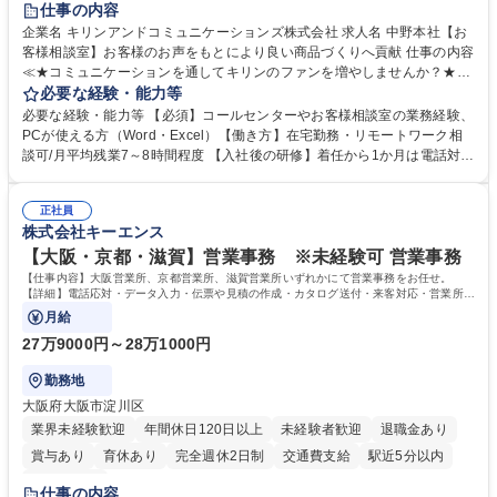
仕事の内容
企業名 キリンアンドコミュニケーションズ株式会社 求人名 中野本社【お
客様相談室】お客様のお声をもとにより良い商品づくりへ貢献 仕事の内容
≪★コミュニケーションを通してキリンのファンを増やしませんか？★≫
お客様のお声をより良い商品づくりに活かしていく上で、窓口となるお客
必要な経験・能力等
様相談室でのお仕事です。 日々お客様からいただくキリングループへのご
必要な経験・能力等 【必須】コールセンターやお客様相談室の業務経験、
意見を、企業活動に活かしています。お客様からの声に迅速かつ誠意をも
PCが使える方（Word・Excel）【働き方】在宅勤務・リモートワーク相
って対応、情報提供するとともにグループ内活動に反映しています。 【具
談可/月平均残業7～8時間程度 【入社後の研修】着任から1か月は電話対応
体的には】電話応対、メール、お手紙対応、ご指摘品調査報告書作成、有
のOJTを中心に実施し、電話対応に慣れた段階でメール・手紙のOJTを実
人チャットボット対応など。 【1日の対応件数】■電話：月間一人当たり
施する予定です。独り立ち以降もしっかりフォローする体制を整えていま
平均100件前後■メール・手紙：同上40件前後 募集職種 中野本社【お客様
正社員
すのでご安心ください。 【当社について】キリングループの広報機能を担
株式会社キーエンス
相談室】お客様のお声をもとにより良い商品づくりへ貢献
う会社として、お客様との出会いを大切にし、磨き上げたホスピタリティ
を込めてコミュニケーションをとりながら広報関連業務を行っておりま
【大阪・京都・滋賀】営業事務 ※未経験可 営業事務
す。 学歴・資格 学歴：大学院 大学 高専 短大 専修学校 高校 語学力： 資
【仕事内容】大阪営業所、京都営業所、滋賀営業所いずれかにて営業事務をお任せ。
格：
【詳細】電話応対・データ入力・伝票や見積の作成・カタログ送付・来客対応・営業所内
で発生する事務業務や業務改善をお任せ。
月給
27万9000円～28万1000円
勤務地
大阪府大阪市淀川区
業界未経験歓迎
年間休日120日以上
未経験者歓迎
退職金あり
賞与あり
育休あり
完全週休2日制
交通費支給
駅近5分以内
土日祝休み
仕事の内容