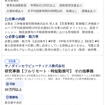
東京都港区
業界未経験歓迎
年間休日120日以上
資格取得支援あり
介護休暇あり
月平均残業時間20時間以内
転勤なし
退職金あり
在宅OK
賞与あり
育休あり
完全週休2日制
交通費支給
仕事の内容
駅近5分以内
土日祝休み
寮・社宅あり
企業名 三井物産都市開発株式会社 求人名 【営業事務】業務職/三井物産グ
ループ/平均残業時間10H/完全週休2日 仕事の内容 オフィスビル、賃貸マ
ンション、物流倉庫等の不動産開発事業における用地取得、開発推進、賃
貸運営、売却、仲介・活用提案等を行う営業部門において事務業務を担当
必要な経験・能力等
いただきます。 【詳細】・契約書管理、契約書製本、捺印対応、ファイリ
必要な経験・能力等 【必須条件】■学歴：4年制大学卒業以上【歓迎】■宅
ング、登記簿取得、調書取得・支払業務（各種費用支払、支払管理、請
建士資格保有者※応募に際し必須としている資格はありません。宅建士資
求・支払データ登録、取引先マスター申請対応）・予算作成及び予実管
格をお持ちでない方は入社後に取得を推奨しております（取得・維持費用
理・各種稟議書、報告書作成業務・各種台帳管理、交際費・会議費支払報
の一部補助あり） 【求める人物像】 ・向学心豊かで、主体的に行動でき
告書作成及び月次管理・部内総務庶務全般 など※※配属先によっては上記
る方。 ・社内外の多様な関係者と協調して業務を進められるコミュニケー
の他に担当頂く業務が発生する場合があります。 募集職種 【営業事務】
正社員
ション力がある方。 ・チャレンジを厭わず、粘り強く業務に取り組める
サノダインセラピューティクス株式会社
業務職/三井物産グループ/平均残業時間10H/完全週休2日
方。多様な関係者と謙虚に信頼関係を構築でき、期限を意識したスケジュ
ール管理が出来る方。※将来的に他部署（営業部門、コーポレート部門）
研究事務【フルリモート・時短勤務可】 その他事務
へのジョブローテーションの可能性があります。 学歴・資格 学歴：大学
自社で実験室を持たず外部委託を中心に創薬を行う当社にて、研究開発チームと外部機関
院 大学 語学力： 資格：宅地建物取引士
（CRO・大学等）をつなぐハブとして、契約・発注・予算管理などの研究事務全般をお
任せします。
月給
30万円以上
勤務地
東京都中央区