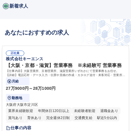
新着求人
あなたにおすすめの求人
正社員
株式会社キーエンス
【大阪・京都・滋賀】営業事務 ※未経験可 営業事務
【仕事内容】大阪営業所、京都営業所、滋賀営業所いずれかにて営業事務をお任せ。
【詳細】電話応対・データ入力・伝票や見積の作成・カタログ送付・来客対応・営業所内
で発生する事務業務や業務改善をお任せ。
月給
27万9000円～28万1000円
勤務地
大阪府大阪市淀川区
業界未経験歓迎
年間休日120日以上
未経験者歓迎
退職金あり
賞与あり
育休あり
完全週休2日制
交通費支給
駅近5分以内
土日祝休み
仕事の内容