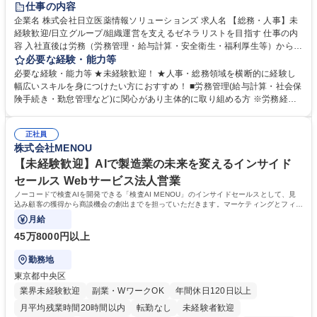
仕事の内容
育休あり
完全週休2日制
交通費支給
土日祝休み
寮・社宅あり
企業名 株式会社日立医薬情報ソリューションズ 求人名 【総務・人事】未
経験歓迎/日立グループ/組織運営を支えるゼネラリストを目指す 仕事の内
容 入社直後は労務（労務管理・給与計算・安全衛生・福利厚生等）からお
任せいたします。将来は総務・採用・教育業務へ守備範囲を広げ、組織運
必要な経験・能力等
営を支えるゼネラリストをめざせます。 ・初期業務：労働時間管理、給与
必要な経験・能力等 ★未経験歓迎！ ★人事・総務領域を横断的に経験し
計算、社会保険対応、福利厚生管理、安全衛生、健康経営推進等をお任せ
幅広いスキルを身につけたい方におすすめ！ ■労務管理(給与計算・社会保
します。ご経験に応じて、休職者管理など、幅広く経験を積んでいただき
険手続き・勤怠管理など)に関心があり主体的に取り組める方 ※労務経験
ます。 ・将来的な広がり：総務・採用・教育・税務対応・経営企画等。
者は早期にご活躍いただけます。 ■チームで仕事を推進できる方■将来は
★メンバーがマンツーマンで丁寧に教えるため、ご経験が浅くても安心！
マネジメント職として活躍したい 【尚可】■人事、労務、採用、教育業務
幅広く経験を積みたい意欲がある方に最適な環境です。 募集職種 【総
正社員
のご経験 ■労務管理（給与計算・社会保険手続き・勤怠管理など）の経験
株式会社MENOU
務・人事】未経験歓迎/日立グループ/組織運営を支えるゼネラリストを目
■衛生管理者の資格をお持ちの方 学歴・資格 学歴：大学院 大学 高専 短大
指す
専修学校 高校 語学力： 資格：
【未経験歓迎】AIで製造業の未来を変えるインサイド
セールス Webサービス法人営業
ノーコードで検査AIを開発できる「検査AI MENOU」のインサイドセールスとして、見
込み顧客の獲得から商談機会の創出までを担っていただきます。マーケティングとフィー
ルドセールスをつなぐ役割として、
月給
45万8000円以上
勤務地
東京都中央区
業界未経験歓迎
副業・WワークOK
年間休日120日以上
月平均残業時間20時間以内
転勤なし
未経験者歓迎