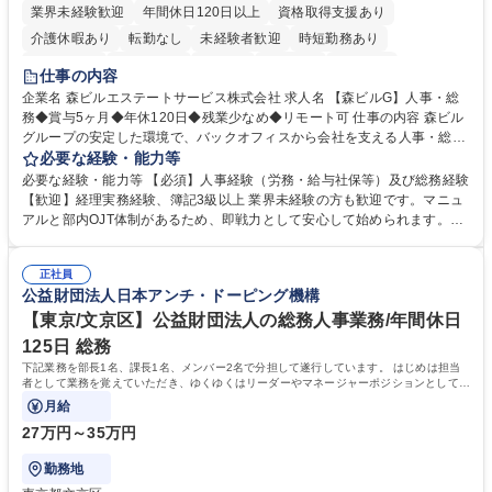
業界未経験歓迎
年間休日120日以上
資格取得支援あり
介護休暇あり
転勤なし
未経験者歓迎
時短勤務あり
経験者歓迎
退職金あり
在宅OK
賞与あり
育休あり
仕事の内容
完全週休2日制
交通費支給
長期歓迎
駅近5分以内
土日祝休み
企業名 森ビルエステートサービス株式会社 求人名 【森ビルG】人事・総
務◆賞与5ヶ月◆年休120日◆残業少なめ◆リモート可 仕事の内容 森ビル
グループの安定した環境で、バックオフィスから会社を支える人事・総務
をお任せします。 労務と総務の業務をバランスよく担当し、ゆくゆくは制
必要な経験・能力等
度改定などのコア業務にも挑戦できる、やりがいある環境です。 ■勤怠管
必要な経験・能力等 【必須】人事経験（労務・給与社保等）及び総務経験
理、給与計算、社会保険手続き、年末調整等の労務管理全般 ■入退社手続
【歓迎】経理実務経験、簿記3級以上 業界未経験の方も歓迎です。マニュ
き、社内規定の改定や人事制度改定などのコア業務 ■社内イベントの企画
アルと部内OJT体制があるため、即戦力として安心して始められます。
運営やその他総務業務全般 ※労務と総務を1：1の割合でお任せ。 入社後
【魅力・やりがい】森ビルGの安定基盤で労務から総務まで幅広く携われ
は部内のOJTを中心に、あなたの経験に合わせて不足している部分はいつ
ます。定型業務に留まらず、社内規定や人事制度の改定など会社のコア業
でも質問・相談できる環境が整っているため、安心して成長できます。 募
正社員
務に挑戦できるため、自身の成長と組織への貢献度をダイレクトに実感で
公益財団法人日本アンチ・ドーピング機構
集職種 【森ビルG】人事・総務◆賞与5ヶ月◆年休120日◆残業少なめ◆
きます。 残業少なめ、週1日リモート可など、ワークライフバランスを保
リモート可
ち長期活躍できる環境です。 「これまでの幅広い経験を活かし、長期的な
【東京/文京区】公益財団法人の総務人事業務/年間休日
キャリアを築きたい」という前向きな意欲と挑戦を全力で応援します。 学
125日 総務
歴・資格 学歴：大学院 大学 高専 短大 専修学校 高校 語学力： 資格：日商
下記業務を部長1名、課長1名、メンバー2名で分担して遂行しています。 はじめは担当
簿記検定1級 日商簿記検定2級 日商簿記検定3級
者として業務を覚えていただき、ゆくゆくはリーダーやマネージャーポジションとして活
躍いただくことを期待しています。
月給
27万円～35万円
勤務地