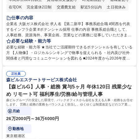
在宅OK
完全週休2日制
交通費支給
駅近5分以内
土日祝休み
服装自由
第二新卒歓迎
寮・社宅あり
食事補助あり
仕事の内容
企業名 大阪ガス株式会社 求人名 【第二新卒】事務系総合職 #関西を代表
するインフラ企業 #ポテンシャル採用 仕事の内容 事務系総合職として、
人事総務、資源海外、事業企画、営業などの業務に従事していただきま
す。 【業務内容の一例】■所属事業部の勤労業務 ■海外に関係する各種業
必要な経験・能力等
務 ■営業部門の企画スタッフ、ルート営業 【キャリアパス】入社後の配属
必要な経験・能力等 ★当社でご活躍期待できるポテンシャルを有している
ポジションで一定期間ご活躍頂いた後、本人の適性及び将来のキャリアを
方 【人物像】・ロジカルシンキングで物事を捉えられる ・社内及び社外
鑑みてジョブローテーションを行います。 【育成】OJTでの現場育成や研
関係者と円滑なコミュニケーションを図れる ■2024年度から2026年度ま
修カリキュラムを通じて、Daigasグループの業務で必要となる知識につい
での3ヵ年を対象とする「Daigasグループ中期経営計画2026」を策定しま
て学んでいただきます。 募集職種 【第二新卒】事務系総合職 #関西を代
した。https://www.osakagas.co.jp/company/press/pr2024/1777576_564
表するインフラ企業 #ポテンシャル採用
正社員
72.html ■エネルギーセキュリティの不安定化や気候変動による自然災害の
森ビルエステートサービス株式会社
甚大化など、これまで以上に社会課題解決の重要性が高まっています。
「未来の日常」の創造に向けて持続可能な社会の実現に貢献してまいりま
【森ビルG】人事・総務 賞与5ヶ月 年休120日 残業少な
す。 学歴・資格 学歴：大学院 大学 語学力： 資格：
め リモート可 福利厚生/労務/給与管理人事
森ビルグループの安定した環境で、バックオフィスから会社を支える人事・総務をお任せ
します。 労務と総務の業務をバランスよく担当し、ゆくゆくは制度改定などのコア業務
にも挑戦できる、やりがいある環境です。
月給
26万2000円～36万4000円
勤務地
東京都港区