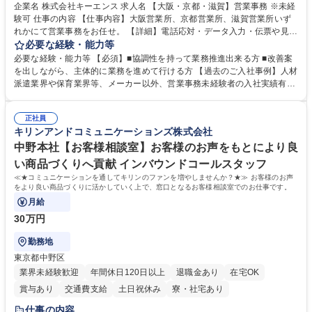
企業名 株式会社キーエンス 求人名 【大阪・京都・滋賀】営業事務 ※未経
験可 仕事の内容 【仕事内容】大阪営業所、京都営業所、滋賀営業所いず
れかにて営業事務をお任せ。 【詳細】電話応対・データ入力・伝票や見積
の作成・カタログ送付・来客対応・営業所内で発生する事務業務や業務改
必要な経験・能力等
善をお任せ。 【教育制度】ご入社後、育成担当とペアになりながらOJTに
必要な経験・能力等 【必須】■協調性を持って業務推進出来る方 ■改善案
て業務を覚えていただくことが可能です。業務システムがきちんと構築さ
を出しながら、主体的に業務を進めて行ける方 【過去のご入社事例】人材
れているため、スムーズに仕事に慣れることができる環境です。また、
派遣業界や保育業界等、メーカー以外、営業事務未経験者の入社実績有
「チームで成果を出す文化」があり、良いやり方を積極的に共有しながら
【当社の事務職について】単なる事務ではなく主体性を発揮したサポート
常に改善を目指す風土のため、安心して業務に取り組んでいただけます。
により、キーエンスの付加価値向上に貢献します。ベースの定型業務に加
募集職種 【大阪・京都・滋賀】営業事務 ※未経験可
正社員
えて、お客様や社員の状況に合わせ、能動的なサポート、改善の動きも期
キリンアンドコミュニケーションズ株式会社
待され。組織を支えるスペシャリストとして、チームに貢献し、結果的に
社員から頼られる存在になることができます。平均19:30の退勤以降の業
中野本社【お客様相談室】お客様のお声をもとにより良
務の持ち帰りも禁止されており、メリハリのある働き方となります。 学
い商品づくりへ貢献 インバウンドコールスタッフ
歴・資格 学歴：大学院 大学 高専 短大 語学力： 資格：
≪★コミュニケーションを通してキリンのファンを増やしませんか？★≫ お客様のお声
をより良い商品づくりに活かしていく上で、窓口となるお客様相談室でのお仕事です。
月給
30万円
勤務地
東京都中野区
業界未経験歓迎
年間休日120日以上
退職金あり
在宅OK
賞与あり
交通費支給
土日祝休み
寮・社宅あり
仕事の内容