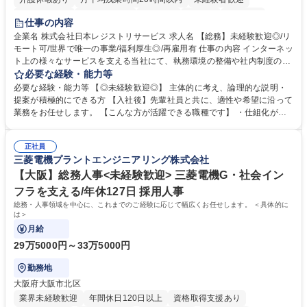
住宅手当あり
時短勤務あり
研修あり
在宅OK
賞与あり
仕事の内容
完全週休2日制
交通費支給
駅近5分以内
土日祝休み
服装自由
企業名 株式会社日本レジストリサービス 求人名 【総務】未経験歓迎◎/リ
モート可/世界で唯一の事業/福利厚生◎/再雇用有 仕事の内容 インターネッ
ト上の様々なサービスを支える当社にて、執務環境の整備や社内制度の検
討、イベント運営などの幅広い業務を担当し、間接的に会社の生産性向上
必要な経験・能力等
や成長に貢献している部署です。 会社の全メンバーが安心して長く成果を
必要な経験・能力等 【◎未経験歓迎◎】 主体的に考え、論理的な説明・
発揮できる環境を整えるために、毎日のメンテナンスや維持管理に加え、
提案が積極的にできる方 【入社後】先輩社員と共に、適性や希望に沿って
新たな施策検討を積極的に行っていただき、会社全体を巻き込み課題解決
業務をお任せします。 【こんな方が活躍できる職種です】 ・仕組化が好
を推進。 ・オフィス運営：執務環境の整備・物品管理・社内規定整備/改
き/得意・協働の姿勢を持っている・優先順位付け、マルチタスクが得意・
善・イベント企画/運営・非常時の対応 など、本人の希望や適性によって
様々な立場で物事を考えられる・定型業務だけでなく突発的な出来事にも
幅広い業務の体得が可能で、多様なキャリアパスを描くことも可能です。
正社員
対処できる・新しいことに興味関心がある 【魅力】■自己啓発支援：資格
三菱電機プラントエンジニアリング株式会社
募集職種 【総務】未経験歓迎◎/リモート可/世界で唯一の事業/福利厚生◎/
取得や通信教育など費用の80%（年間25万円まで）を補助 ■住宅手当：家
再雇用有
賃の50%（月額7万円まで）を補助 学歴・資格 学歴：大学院 大学 語学
【大阪】総務人事<未経験歓迎> 三菱電機G・社会イン
力： 資格：
フラを支える/年休127日 採用人事
総務・人事領域を中心に、これまでのご経験に応じて幅広くお任せします。 ＜具体的に
は＞
月給
29万5000円～33万5000円
勤務地
大阪府大阪市北区
業界未経験歓迎
年間休日120日以上
資格取得支援あり