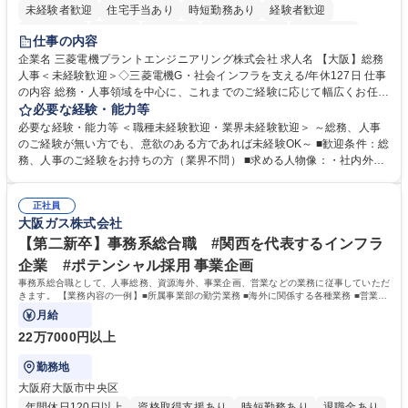
未経験者歓迎
住宅手当あり
時短勤務あり
経験者歓迎
退職金あり
在宅OK
賞与あり
完全週休2日制
交通費支給
仕事の内容
駅近5分以内
土日祝休み
服装自由
寮・社宅あり
食事補助あり
企業名 三菱電機プラントエンジニアリング株式会社 求人名 【大阪】総務
人事＜未経験歓迎＞◇三菱電機G・社会インフラを支える/年休127日 仕事
の内容 総務・人事領域を中心に、これまでのご経験に応じて幅広くお任せ
します。 ＜具体的には＞ ・総務/人事労務（給与・社保・勤怠管理など）
必要な経験・能力等
・採用・教育研修 ・福利厚生運用 など ※基本的には事務所勤務ですが、
必要な経験・能力等 ＜職種未経験歓迎・業界未経験歓迎＞ ～総務、人事
採用や教育等の業務内容により、関西圏以外への日帰り・宿泊を伴う国内
のご経験が無い方でも、意欲のある方であれば未経験OK～ ■歓迎条件：総
出張もございます。 ※担当業務を持ちつつ、お互いに助け合いながら、総
務、人事のご経験をお持ちの方（業界不問） ■求める人物像：・社内外の
務部という組織として協力しながら進める体制です。 募集職種 【大阪】
関係各部門との調整を率先して行い、業務を円滑に遂行できる協調性やコ
総務人事＜未経験歓迎＞◇三菱電機G・社会インフラを支える/年休127日
ミュニケーション能力を持っている方 ・人事総務領域に興味がありゼネラ
正社員
リスト志向をお持ちの方 学歴・資格 学歴：大学院 大学 語学力： 資格：
大阪ガス株式会社
【第二新卒】事務系総合職 #関西を代表するインフラ
企業 #ポテンシャル採用 事業企画
事務系総合職として、人事総務、資源海外、事業企画、営業などの業務に従事していただ
きます。 【業務内容の一例】■所属事業部の勤労業務 ■海外に関係する各種業務 ■営業部
門の企画スタッフ、ルート営業
月給
22万7000円以上
勤務地
大阪府大阪市中央区
年間休日120日以上
資格取得支援あり
時短勤務あり
退職金あり