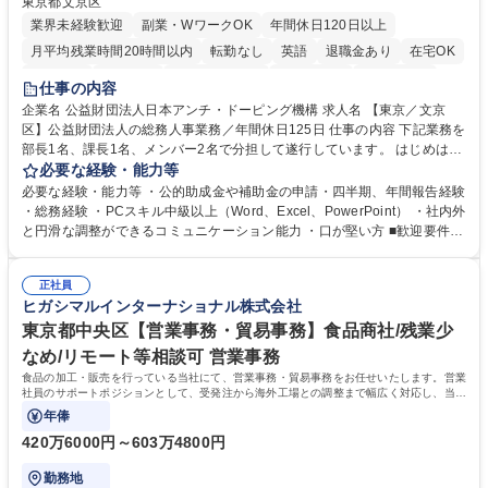
東京都文京区
業界未経験歓迎
副業・WワークOK
年間休日120日以上
月平均残業時間20時間以内
転勤なし
英語
退職金あり
在宅OK
賞与あり
育休あり
完全週休2日制
交通費支給
土日祝休み
仕事の内容
食事補助あり
企業名 公益財団法人日本アンチ・ドーピング機構 求人名 【東京／文京
区】公益財団法人の総務人事業務／年間休日125日 仕事の内容 下記業務を
部長1名、課長1名、メンバー2名で分担して遂行しています。 はじめは担
当者として業務を覚えていただき、ゆくゆくはリーダーやマネージャーポ
必要な経験・能力等
ジションとして活躍いただくことを期待しています。 【総務・人事グルー
必要な経験・能力等 ・公的助成金や補助金の申請・四半期、年間報告経験
プの業務内容】 ・人事制度関連 ・採用活動 ・教育研修の企画、実行 ・勤
・総務経験 ・PCスキル中級以上（Word、Excel、PowerPoint） ・社内外
怠管理 ・官公庁への各種提出 ・法定の会議運営（評議員会、理事会） ・
と円滑な調整ができるコミュニケーション能力 ・口が堅い方 ■歓迎要件
コンプライアンス ・内部規程やルールの管理、整備、文書管理 ・契約関
・採用業務経験 ・英語に抵抗がない方 ・営業経験 学歴・資格 学歴：大学
連 ・衛生管理 ・防災関連・公的助成金の管理・オフィス、ファシリティ
院 大学 高専 短大 専修学校 高校 語学力： 資格：
管理 ・福利厚生関連 ・職員からの問合せ、相談対応 ・その他日常の総務
正社員
ヒガシマルインターナショナル株式会社
業務全般 募集職種 【東京／文京区】公益財団法人の総務人事業務／年間
休日125日
東京都中央区【営業事務・貿易事務】食品商社/残業少
なめ/リモート等相談可 営業事務
食品の加工・販売を行っている当社にて、営業事務・貿易事務をお任せいたします。営業
社員のサポートポジションとして、受発注から海外工場との調整まで幅広く対応し、当社
事業の根幹を支えていただきます。
年俸
420万6000円～603万4800円
勤務地