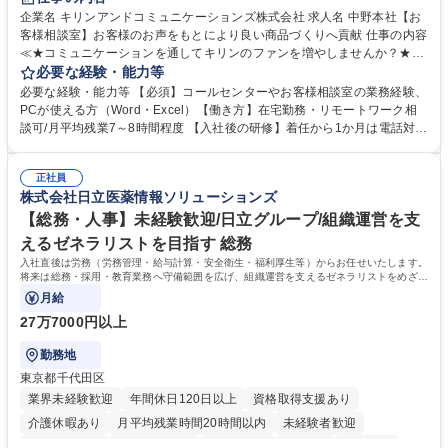
企業名 キリンアンドコミュニケーションズ株式会社 求人名 中野本社【お
客様相談室】お客様のお声をもとにより良い商品づくりへ貢献 仕事の内容
≪★コミュニケーションを通してキリンのファンを増やしませんか？★≫
お客様のお声をより良い商品づくりに活かしていく上で、窓口となるお客
必要な経験・能力等
様相談室でのお仕事です。 日々お客様からいただくキリングループへのご
必要な経験・能力等 【必須】コールセンターやお客様相談室の業務経験、
意見を、企業活動に活かしています。お客様からの声に迅速かつ誠意をも
PCが使える方（Word・Excel）【働き方】在宅勤務・リモートワーク相
って対応、情報提供するとともにグループ内活動に反映しています。 【具
談可/月平均残業7～8時間程度 【入社後の研修】着任から1か月は電話対応
体的には】電話応対、メール、お手紙対応、ご指摘品調査報告書作成、有
のOJTを中心に実施し、電話対応に慣れた段階でメール・手紙のOJTを実
人チャットボット対応など。 【1日の対応件数】■電話：月間一人当たり
施する予定です。独り立ち以降もしっかりフォローする体制を整えていま
平均100件前後■メール・手紙：同上40件前後 募集職種 中野本社【お客様
正社員
すのでご安心ください。 【当社について】キリングループの広報機能を担
株式会社日立医薬情報ソリューションズ
相談室】お客様のお声をもとにより良い商品づくりへ貢献
う会社として、お客様との出会いを大切にし、磨き上げたホスピタリティ
を込めてコミュニケーションをとりながら広報関連業務を行っておりま
【総務・人事】未経験歓迎/日立グループ/組織運営を支
す。 学歴・資格 学歴：大学院 大学 高専 短大 専修学校 高校 語学力： 資
えるゼネラリストを目指す 総務
格：
入社直後は労務（労務管理・給与計算・安全衛生・福利厚生等）からお任せいたします。
将来は総務・採用・教育業務へ守備範囲を広げ、組織運営を支えるゼネラリストをめざせ
ます。
月給
27万7000円以上
勤務地
東京都千代田区
業界未経験歓迎
年間休日120日以上
資格取得支援あり
介護休暇あり
月平均残業時間20時間以内
未経験者歓迎
住宅手当あり
時短勤務あり
退職金あり
在宅OK
賞与あり