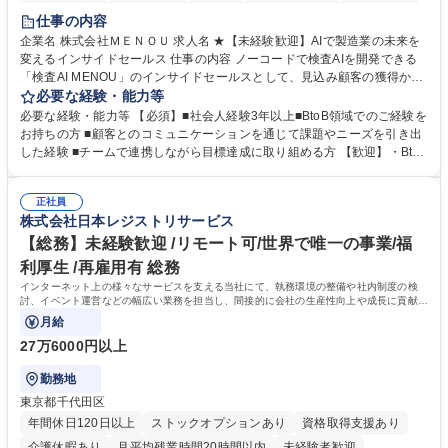
時短勤務あり
経験者歓迎
在宅OK
完全週休2日制
交通費支給
仕事の内容
駅近5分以内
土日祝休み
服装自由
企業名 株式会社ＭＥＮＯＵ 求人名 ★【未経験歓迎】AIで製造業の未来を
変えるインサイドセールス 仕事の内容 ノーコードで検査AIを開発できる
「検査AI MENOU」のインサイドセールスとして、見込み顧客の獲得から
商談機会の創出までを担っていただきます。マーケティングとフィールド
必要な経験・能力等
セールスをつなぐ役割として、 適切なタイミングで顧客とコミュニケーシ
必要な経験・能力等 【必須】■社会人経験3年以上■BtoB領域でのご経験を
ョンを取りながら、受注につながる商談機会の最大化を目指します。 【具
お持ちの方 ■顧客とのコミュニケーションを通じて課題やニーズを引き出
体的な仕事内容】 リードへの電話・メールによるアプローチ/リードナー
した経験 ■チームで連携しながら目標達成に取り組める方 【歓迎】・BtoB
チャリングおよび商談創出/CRMを活用した顧客情報の管理・分析/マーケ
SaaS企業での営業またはインサイドセールス経験 ・製造業向けの営業経
ティング施策と連携したフォローアップ/商談化率向上に向けた改善提案・
験 ・オフライン・オンラインセミナー登壇経験 ・マーケティング施策の
実行/フィールドセールスへの案件連携 募集職種 ★【未経験歓迎】AIで製
正社員
企画・実行経験 ・CRM・リードナーチャリングに関する知見 ・データを
株式会社日本レジストリサービス
造業の未来を変えるインサイドセールス
もとに営業プロセスを改善した経験 学歴・資格 学歴：大学院 大学 高専 短
大 専修学校 高校 語学力： 資格：
【総務】未経験歓迎 /リモート可/世界で唯一の事業/福
利厚生 /再雇用有 総務
インターネット上の様々なサービスを支える当社にて、執務環境の整備や社内制度の検
討、イベント運営などの幅広い業務を担当し、間接的に会社の生産性向上や成長に貢献し
ている部署です。
月給
27万6000円以上
勤務地
東京都千代田区
年間休日120日以上
ストックオプションあり
資格取得支援あり
介護休暇あり
月平均残業時間20時間以内
未経験者歓迎