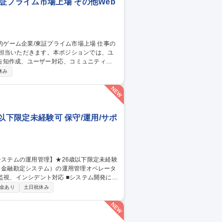
証プライム市場上場 その他Web
ご担当いただきます。本ポジションでは、ユ
告知作成、ユーザー対応、コミュニティ運
休み
との継続的な関係構築およびサービス品質
歳以下限定未経験可 保守/運用/サポ
ILに基づいた大規模金融システムの運用業務
金あり
土日祝休み
or三鷹/金融システムの運用管理】★26歳以下限定未経験可★