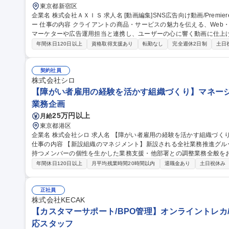
東京都新宿区
企業名 株式会社ＡＸＩＳ 求人名 [動画編集]SNS広告向け動画/Premiere Pro経験者歓迎/次世代の動画クリエイタ
ー 仕事の内容 クライアントの商品・サービスの魅力を伝える、Web・SNS広告向けの動画編集をお任せします。
マーケターや広告運用担当と連携し、ユーザーの心に響く動画に仕上げる仕事です。 ■広告
ロップ・効果音・BGMの挿入■素材の選定・組み合わせ及び配信媒体
年間休日120日以上
資格取得支援あり
転勤なし
完全週休2日制
土日
ックに基づく修正・改善版の作成■完成データの書き出し、品質確認、
のスケジュール・納期管理■マーケティング視点を活かした構成のブラ
クリエイティブの改善 募集職種 [動画編集]SNS広告向け動画/
契約社員
株式会社シロ
【障がい者雇用の経験を活かす組織づくり】マネージャ
業務企画
25万円以上
月給
東京都港区
企業名 株式会社シロ 求人名 【障がい者雇用の経験を活かす組織づくり】マネージャー候補/『SHIRO』ブランド
仕事の内容 【新設組織のマネジメント】新設される全社業務推進グル
持つメンバーの個性を生かした業務支援・他部署との調整業務全般をお任せします。 ■障が
もに働くことが当たり前となる職場づくり ■メンバーの業務支援、相
年間休日120日以上
月平均残業時間20時間以内
退職金あり
土日祝休み
適した業務の切り出し・振り分け ■他部署との業務調整・連携構築 ■
ーの改善 ◆入社後の業務の変更範囲：当社の指定する範囲 募集職種 【障がい者雇用の経験を活かす組織づくり】
マネージャー候補/『SHIRO』ブランド
正社員
株式会社KECAK
【カスタマーサポート/BPO管理】オンライントレカ/
応スタッフ