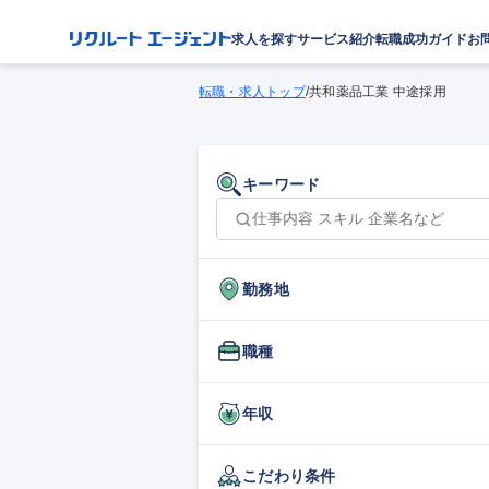
求人を探す
サービス紹介
転職成功ガイド
お
転職・求人トップ
/
共和薬品工業 中途採用
キーワード
勤務地
職種
年収
こだわり条件