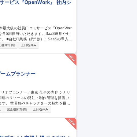
ービス『OpenWork』 社内シ
導入・
スク。 ■BNG社IT支援（約5割・週2～3
全週休2日制
土日祝休み
/CMS運用、IT資産管理、ISMS認証取得に向けた体制
の裁量でIT環境を設計・自走化へ導く新設
大級の社員口コミサービス『OpenWork』
ゲームプランナー
関連のリソースの発注・制作管理を担当い
魅力を最大
ター、各制作セクションと連携しながら、
し
完全週休2日制
土日祝休み
イラスト、3Dモデル、モーション、映像な
ギュレーションの整備 ■各種リソース・制作
東京