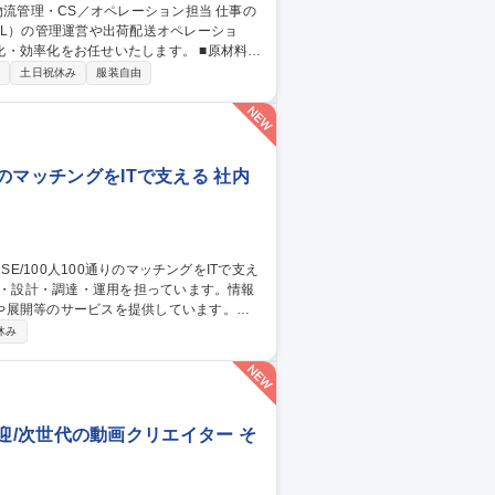
PL）の管理運営や出荷配送オペレーショ
化をお任せいたします。 ■原材料・
流倉庫（3PL）の管理・運営および効率的な
制
土日祝休み
服装自由
電話）および受注・返品・交換処理 ■業務フ
りのマッチングをITで支える 社内
や展開等のサービスを提供しています。
社内用IaaS/SaaS/Idpの設計/構築/運
休み
増床に伴うIT設備の設計、構築、運用保守
ークあふれる“会社”を創る」ために「いつ
す 募集職種 ■システムア
験者歓迎/次世代の動画クリエイター そ