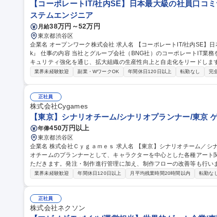
【コーポレートIT/社内SE】日本最大級の社員口コミサ
ステムエンジニア
38万円～52万円
月給
東京都渋谷区
企業名 オープンワーク株式会社 求人名 【コーポレートIT/社内SE】日本最大級の社員口コミサービス『OpenWor
k』 仕事の内容 当社とグループ会社（BNG社）のコーポレートIT業務を各5割担当いただきます。SaaS運用やセ
キュリティ強化を通じ、拡大組織の生産性向上と自走化をリードします。 ■自社IT業務（約5割）：SaaSの
運用改善、OA機器管理、ISMS運用等のセキュリティ強化、社内ヘルプデ
業界未経験歓迎
副業・WワークOK
年間休日120日以上
転勤なし
完
日）：Google Workspace/Slack等のSaaS管理、Salesforce
構築・規程整備。 ★出向ではなく親会社のサポートを受けつつ、自身
ポジションです。 募集職種 【コーポレートIT/社内SE】日本最
正社員
株式会社Cygames
【東京】シナリオチーム/シナリオプランナー/東京 
450万円以上
年俸
東京都渋谷区
企業名 株式会社Ｃｙｇａｍｅｓ 求人名 【東京】シナリオチーム／シナリオプランナー／東京 仕事の内容 シナリ
オチームのプランナーとして、キャラクターを中心とした各種アート
ただきます。発注・制作進行管理に加え、制作フローの改善等も行います。 世界観やキャラクターの
限に引き出すことをミッションとして、シナリオライターやディレク
業界未経験歓迎
年間休日120日以上
月平均残業時間20時間以内
転勤な
幅広いクリエイティブに関わることができる仕事です。 【詳細】■2D
ど各種リソースの発注 ■各種リソースの管理、および発注フロー・レ
物の監修 募集職種 【東京】シナリオチーム／シナリオプランナー／
正社員
株式会社ネクソン