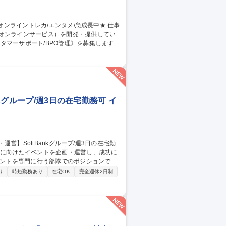
のオンラインサービス）を開発・提供してい
タマーサポート/BPO管理》を募集します！
当。品質管理や教育、社内連携を通じサービ
同期 ■業務マニュアル・対応フロー共有・更
ィードバック 【仕事の魅力】急成長組織でCS
 募集職種 【カスタマー
kグループ/週3日の在宅勤務可 イ
と体験を届けるため、組織体制の強化に向
り
時短勤務あり
在宅OK
完全週休2日制
ポート、VIPイベントの進行管理、イベント