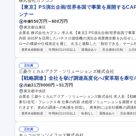
株式会社カプコン
【東京】PS演出企画/世界各国で事業を展開するCAPC
ンナー
550万円～800万円
年俸
東京都台東区
企業名 株式会社カプコン 求人名 【東京】PS演出企画/世界各国で事業を展開するCAPCOM/WEB面接OK 仕事の
内容 自社IPを活用したパチスロ遊技機の演出企画業務全般をお任せ
ローの構築や仕様策定を通じ、出玉と連動した「熱狂できる」ゲーム
す。 パチスロ遊技機の企画立案から開発完了までの演出プランニング全般を担当します。 ・演出コンセプトの立
業界未経験歓迎
年間休日120日以上
退職金あり
完全週休2日制
土日
案および基本仕様の策定 ・液晶映像、ギミック、サウンド、ランプ等
詳細仕様書の作成およびデータ実装 ・出玉設計担当者や映像制作進行
を左右する中核業務であり、プロジェクト全体の演出ディレクションを担います。 募集職種 【
正社員
画/世界各国で事業を展開するCAPCOM/WEB面接OK
三菱ケミカルアクア・ソリューションズ株式会社
【戦略調達】全社を挙げ調達高度化へ/変革期を牽引/
31万9000円～51万円
月給
東京都中央区
企業名 三菱ケミカルアクア・ソリューションズ株式会社 求人名 【戦略調達】全社を挙げ調達高度化へ/変革期を
牽引/在宅・フレックス有 仕事の内容 水処理ソリューションを展開する当社資材部にて、調達の実務をご担当いた
だきます。攻めの調達への転換を目指し、将来的には全社横断の調達戦
ただける環境です。 ■水処理プラントに関わる資材・設備の調達、外注工事契約■設計段階から入り込むコスト削
業界未経験歓迎
年間休日120日以上
転勤なし
退職金あり
完全週休2
減提案（フロントローディング）■サプライヤーの最適化・評価、調達
（事業継続計画）の強化 【仕事の魅力】機能別組織への移行期に伴い
す。 募集職種 【戦略調達】全社を挙げ調達高度化へ/変革期を牽引/
正社員
キッコーマンソイフーズ株式会社