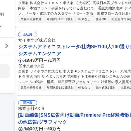
企業名 株式会社Ｃｌｅａｒ 求人名 【渋谷区】高級日本酒ブランドの物流管理・CS／オペレーション担当 仕事の
内容 日本酒ブランド事業を行っている当社にて、委託先物流倉庫（3
ン、メール・電話でのカスタマーサポート対応、業務フローの仕組み化・効率
日制
資材等の購買・発注業務および適正な在庫管理・棚卸業務 ■委託先物
業界未経験歓迎
年間休日120日以上
転勤なし
在宅OK
完全週休2日
出荷・配送オペレーション統括 ■カスタマーサポート対応（メール・
し
ロー構築・標準化・仕組み化の推進及び社内外関係者との調整 募集職種 【渋谷区】高級日本酒ブランドの物流管
理・CS／オペレーション担当
正社員
サイボウズ株式会社
システムアドミニストレータ/社内SE/100人100通
システムエンジニア
43万円～71万円
月給
東京都中央区
企業名 サイボウズ株式会社 求人名 ■システムアドミニストレータ/社内SE/100人100通りのマッチングをITで支え
る 仕事の内容 サイボウズ社内で利用するIT機器や情報システムの企画・設計・調達・運用を担っています。情報
システムの設計、構築、運用保守及びセキュリティ対策等の導入提案
【業務内容】■サイボウズの働き方を支えるITシステムの設計/構築/運用保守■
業界未経験歓迎
年間休日120日以上
転勤なし
完全週休2日制
土日祝
用保守■社内用オンプレミスサーバーの設計・運用保守■拠点の構築・
※当社の企業理念を実現するための社内環境づくり、つまり「チームワ
でも、どこでも、誰とでも、最高の仕事ができるITを提供する」をミッションとしていま
正社員
ドミニストレータ/社内SE/100人100通りのマッチングをITで支える
株式会社AXIS
[動画編集]SNS広告向け動画/Premiere Pro経
の他広告/グラフィック
30万円～50万円
月給