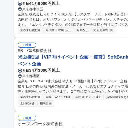
41万6000円以上
月給
東京都中央区
企業名 株式会社ＫＥＣＡＫ 求人名 【カスタマーサポート/BPO管理】オンライントレカ/エンタメ/急成長中★ 仕事
の内容 当社は、オリパワン（オリジナルパッケージ型トレカガチャ
ます。「エンタメ×デジタル」の領域で日本一を目指す当社にて《カス
社内CSチームの一員としてBPO（外部委託先）の管理・育成をご担
業界未経験歓迎
年間休日120日以上
転勤なし
完全週休2日制
ス品質向上を担います。 【具体的には】■BPO先との定期連携・情報
新 ■対応品質モニタリング・SLA/KPI管理 ■トレーニング実施・フ
の仕組み化に挑戦でき、ユーザーの熱量を直に感じながら体験価値向上に貢献できます。
正社員
サポート/BPO管理】オンライントレカ/エンタメ/急成長中★
SB C&S株式会社
※面接1回【VIP向けイベント企画・運営】SoftBan
ベント企画
34万3000円以上
月給
東京都港区
企業名 ＳＢ Ｃ＆Ｓ株式会社 求人名 ※面接1回【VIP向けイベント企画・運営】SoftBankグループ/週3日の在宅勤
務可 仕事の内容 社内外の経営層・メーカー代表などエグゼクティブ層に向けたイベントを企画・運営し、成功に
導く役割を担っていただきます。 2年前に立ち上がった、VIP向けイベントを専門に行う部隊でのポジションで
す。イベント開催回数も年々増加傾向にあり、より多くの方々に感動
業界未経験歓迎
副業・WワークOK
年間休日120日以上
資格取得支援あ
けた採用となります。 【詳細】社内外の各種イベントの企画・運営サ
土日祝休み
服装自由
当日の運営・調整、関係各所とのコミュニケーション等 募集職種 ※面接1回【VIP向けイベント企画・運営】Soft
Bankグループ/週3日の在宅勤務可
正社員
オープンワーク株式会社