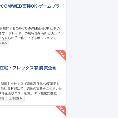
OM/WEB面接OK ゲームプラ
します。プレイヤーの期待感を高める演出フ
性を自らの手で作り上げるポジションで
祝休み
と連動した演出フローの設計 ・各種演出の
との連携、クオリティ管理 遊技機の面白さ
東京】PS演出企
在宅・フレックス有 購買企画
略企画やコスト削減、BCP強化に挑戦い
日制
土日祝休み
DXの推進■法令遵守（下請法など）やBCP
、裁量が大きく変革を牽引できる環境で
在宅・フレックス有