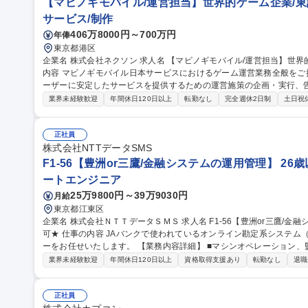
【マビノギモバイル/運営担当】世界的ゲーム企業/東
サービス/制作
406万8000円～700万円
年俸
東京都港区
企業名 株式会社ネクソン 求人名 【マビノギモバイル/運営担当】世界的ゲーム企業/東証プライム市場上場 仕事の
内容 マビノギモバイル日本サービスにおけるゲーム運営業務全般を
ーザーに安定したサービスを提供するための運営施策の企画・実行、
営 など、Liveサービス運営に関わる幅広い業務をご担当いただきます。 また、ゲーム内イベントと連動したSNS
業界未経験歓迎
年間休日120日以上
転勤なし
完全週休2日制
土日祝
施策やユーザーコミュニケーションの企画・運営を通じて、ユーザー
向上を推進していただきます。 募集職種 【マビノギモバイル/運営担当】世界的ゲーム企業/東証プライム市場上
場
正社員
株式会社NTTデータSMS
F1-56【豊洲or三鷹/金融システムの運用管理】 26
ートエンジニア
25万9800円～39万9030円
月給
東京都江東区
企業名 株式会社ＮＴＴデータＳＭＳ 求人名 F1-56【豊洲or三鷹/金融システムの運用管理】★26歳以下限定未経験
可★ 仕事の内容 JAバンクで使われているオンライン勘定系システム（金融勘定システム）の運用管理オペレータ
ーをお任せいたします。 【業務内容詳細】 ■マシンオペレーション、監視、インシデント対応 ■システム開発に伴
う運用受け入れ推進 ■改善活動、各種報告書作成 【業務の魅力】 IT
業界未経験歓迎
年間休日120日以上
資格取得支援あり
転勤なし
退職
を担当することができます。 募集職種 F1-56【豊洲
正社員