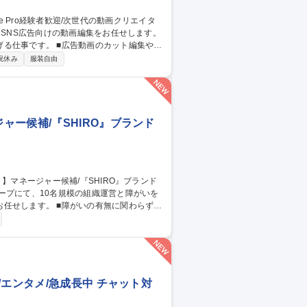
動画のカット編集やテ
に合わせた調整■広告運用担当のフィードバ
祝休み
服装自由
納品データの管理■複数案件を並行した際
ッシュアップ■配信結果データを活かした
Premiere Pro経験者歓迎/次世代の動画クリエイター
ー候補/『SHIRO』ブランド
ープにて、10名規模の組織運営と障がいを
いの有無に関わらずと
談対応、メンタルケア ■一人ひとりの個性に
10名規模の組織マネジメントおよび業務フロ
エンタメ/急成長中 チャット対