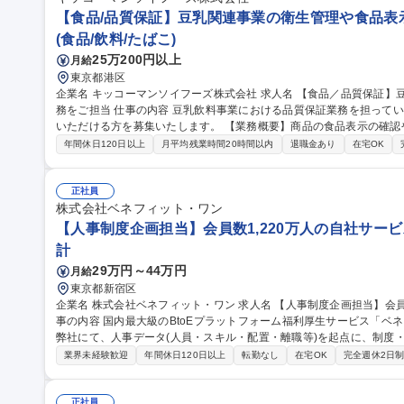
【食品/品質保証】豆乳関連事業の衛生管理や食品表
(食品/飲料/たばこ)
25万200円以上
月給
東京都港区
企業名 キッコーマンソイフーズ株式会社 求人名 【食品／品質保証】豆乳関連事業の衛生管理や食品表示に係る業
務をご担当 仕事の内容 豆乳飲料事業における品質保証業務を担っていただきます。更なる事業拡大へ向けご活躍
いただける方を募集いたします。 【業務概要】商品の食品表示の確認や商品規格書の作成、工場の衛生管理が主
な業務となります。 【事業について】国内シェア首位を誇り、堅調
年間休日120日以上
月平均残業時間20時間以内
退職金あり
在宅OK
スコミなどで豆乳が紹介され、ヘビーユーザーも増加しております。 募集職種 【食品／品質保証】豆乳関連事業
の衛生管理や食品表示に係る業務をご担当
正社員
株式会社ベネフィット・ワン
【人事制度企画担当】会員数1,220万人の自社サービ
計
29万円～44万円
月給
東京都新宿区
企業名 株式会社ベネフィット・ワン 求人名 【人事制度企画担当】会員数1,220万人の自社サービス/在宅勤務可 仕
事の内容 国内最大級のBtoEプラットフォーム福利厚生サービス「ベ
弊社にて、人事データ(人員・スキル・配置・離職等)を起点に、制度
【詳細】■人事制度(等級・評価・報酬等)の企画・改定・運用■要員計
業界未経験歓迎
年間休日120日以上
転勤なし
在宅OK
完全週休2日
データの集約・可視化を起点としたデータドリブンHRの推進■就業規
事発令・データ管理■人事システム運用改善■雇用契約管理■労務相談
ていきますのでご安心ください※経験に応じ給与や勤怠、福利厚生制度の運用実務も
正社員