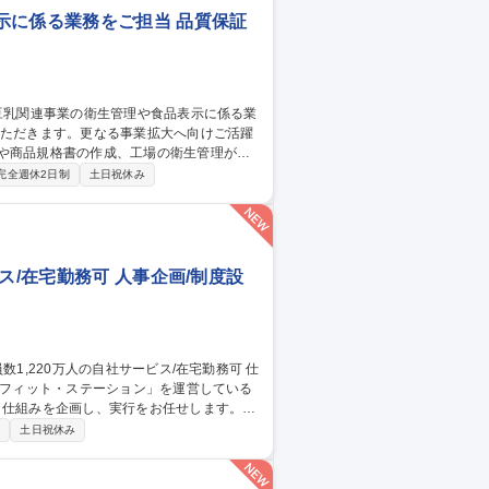
示に係る業務をご担当 品質保証
に売上推移。健康志向が高まる中、多くのマ
完全週休2日制
土日祝休み
ス/在宅勤務可 人事企画/制度設
ネフィット・ステーション」を運営している
・仕組みを企画し、実行をお任せします。
画・人員管理の高度化、モニタリング■人事
制
土日祝休み
則等の各人事労務規程の改定、運用管理■人
・リスク対応※ご経験が少ない場合は育成し
お任せ。 募集職種 【人事制