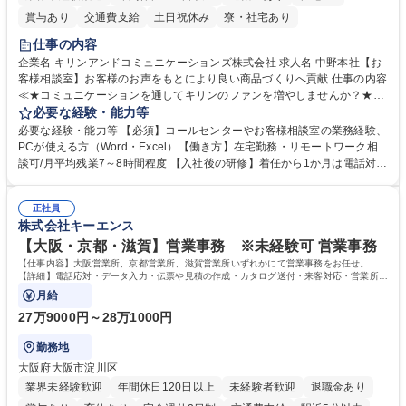
賞与あり
交通費支給
土日祝休み
寮・社宅あり
仕事の内容
企業名 キリンアンドコミュニケーションズ株式会社 求人名 中野本社【お
客様相談室】お客様のお声をもとにより良い商品づくりへ貢献 仕事の内容
≪★コミュニケーションを通してキリンのファンを増やしませんか？★≫
お客様のお声をより良い商品づくりに活かしていく上で、窓口となるお客
必要な経験・能力等
様相談室でのお仕事です。 日々お客様からいただくキリングループへのご
必要な経験・能力等 【必須】コールセンターやお客様相談室の業務経験、
意見を、企業活動に活かしています。お客様からの声に迅速かつ誠意をも
PCが使える方（Word・Excel）【働き方】在宅勤務・リモートワーク相
って対応、情報提供するとともにグループ内活動に反映しています。 【具
談可/月平均残業7～8時間程度 【入社後の研修】着任から1か月は電話対応
体的には】電話応対、メール、お手紙対応、ご指摘品調査報告書作成、有
のOJTを中心に実施し、電話対応に慣れた段階でメール・手紙のOJTを実
人チャットボット対応など。 【1日の対応件数】■電話：月間一人当たり
施する予定です。独り立ち以降もしっかりフォローする体制を整えていま
平均100件前後■メール・手紙：同上40件前後 募集職種 中野本社【お客様
正社員
すのでご安心ください。 【当社について】キリングループの広報機能を担
株式会社キーエンス
相談室】お客様のお声をもとにより良い商品づくりへ貢献
う会社として、お客様との出会いを大切にし、磨き上げたホスピタリティ
を込めてコミュニケーションをとりながら広報関連業務を行っておりま
【大阪・京都・滋賀】営業事務 ※未経験可 営業事務
す。 学歴・資格 学歴：大学院 大学 高専 短大 専修学校 高校 語学力： 資
【仕事内容】大阪営業所、京都営業所、滋賀営業所いずれかにて営業事務をお任せ。
格：
【詳細】電話応対・データ入力・伝票や見積の作成・カタログ送付・来客対応・営業所内
で発生する事務業務や業務改善をお任せ。
月給
27万9000円～28万1000円
勤務地
大阪府大阪市淀川区
業界未経験歓迎
年間休日120日以上
未経験者歓迎
退職金あり