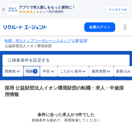
アプリで求人探しをもっと便利に！
インストール
レビュー高評価
無料
会員ログイン
/
/
/
/
転職・求人トップ
コーポレートスタッフ
人事
採用
公益財団法人イオン環境財団
検索条件を設定する
勤務地
職種
年収
こだわり条件
雇用形態
新着のみ
1
採用 公益財団法人イオン環境財団の転職・求人・中途採
用情報
条件に合った求人が 0件でした
検索条件を緩めて、再度検索してください