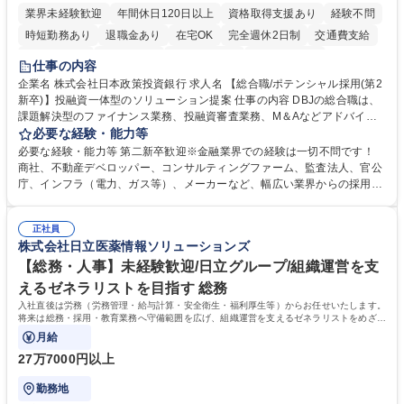
業界未経験歓迎
年間休日120日以上
資格取得支援あり
経験不問
時短勤務あり
退職金あり
在宅OK
完全週休2日制
交通費支給
駅近5分以内
土日祝休み
第二新卒歓迎
寮・社宅あり
仕事の内容
食事補助あり
託児所あり
企業名 株式会社日本政策投資銀行 求人名 【総合職/ポテンシャル採用(第2
新卒)】投融資一体型のソリューション提案 仕事の内容 DBJの総合職は、
課題解決型のファイナンス業務、投融資審査業務、M＆Aなどアドバイザ
リー業務、地域戦略企画業務など、多様な業務に精通し、複数の専門性を
必要な経験・能力等
掛け合わせて広く社会に貢献していく職種です。 入社後は、横断的なロー
必要な経験・能力等 第二新卒歓迎※金融業界での経験は一切不問です！
テーションを経て適性や専門性に応じたキャリアを形成していただきま
商社、不動産デベロッパー、コンサルティングファーム、監査法人、官公
す。総合職として入社いただき、下記いずれかの部門でご活躍いただきま
庁、インフラ（電力、ガス等）、メーカーなど、幅広い業界からの採用実
す。※未経験の方に関しては、入行後3ヶ月間の金融の実務を学んでいた
績があります。 ＜求める人物像＞DBJでは、強い社会的使命感をもち、今
だく研修を準備しております。 ・法人RM業務・金融機能業務・コーポレ
後の日本のあり方を俯瞰する総合性と、金融分野のフロンティアを切り拓
ート・ナレッジ業務 ※それぞれの業務内容に関しては、別途その他労働条
正社員
く高い志を併せもった人材を求めています。ポテンシャル採用（第2新
株式会社日立医薬情報ソリューションズ
件備考欄に記載 募集職種 【総合職/ポテンシャル採用(第2新卒)】投融資一
卒）では、金融業界での経験や知識を問いません。新たな時代を見据え
体型のソリューション提案
て、複雑化する社会課題の解決に向けて先鞭をつける役割を担いたい、と
【総務・人事】未経験歓迎/日立グループ/組織運営を支
いう気概をお持ちの方を心待ちにしています。 学歴・資格 学歴：大学院
えるゼネラリストを目指す 総務
大学 語学力： 資格：
入社直後は労務（労務管理・給与計算・安全衛生・福利厚生等）からお任せいたします。
将来は総務・採用・教育業務へ守備範囲を広げ、組織運営を支えるゼネラリストをめざせ
ます。
月給
27万7000円以上
勤務地