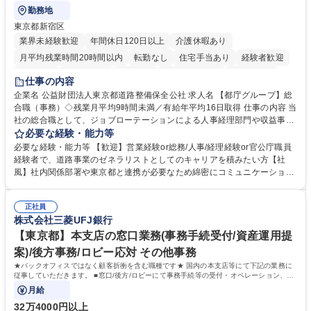
勤務地
東京都新宿区
業界未経験歓迎
年間休日120日以上
介護休暇あり
月平均残業時間20時間以内
転勤なし
住宅手当あり
経験者歓迎
研修あり
退職金あり
賞与あり
完全週休2日制
交通費支給
仕事の内容
駅近5分以内
資格取得手当あり
食事補助あり
企業名 公益財団法人東京都道路整備保全公社 求人名 【都庁グループ】総
合職（事務）◇残業月平均9時間未満／有給年平均16日取得 仕事の内容 当
社の総合職として、ジョブローテーションによる人事経理部門や収益事業
等のフロント部門の部署等幅広い部署での業務をお任せいたします。研修
必要な経験・能力等
制度やキャリア支援が充実しております！ ※下記業務詳細 【業務詳細】■
必要な経験・能力等 【歓迎】営業経験or総務/人事/経理経験or官公庁職員
管理部門：広報、人事、経理など当公社の運営に係る管理業務 ■収益部
経験者で、道路事業のゼネラリストとしてのキャリアを積みたい方【社
門：駐車場の新規開拓、管理運営、新宿駅西口広場の「イベントコーナ
風】社内関係部署や東京都と連携が必要なため綿密にコミュニケーション
ー」などの管理運営 ■道路部門：整備の急がれる骨格幹線道路や木造住宅
を図っています。 【業務の魅力】■幅広く携われる：総合職（事務）で
密集地域の特定整備路線の用地取得、道路に関する普及啓発事業、都内の
は、駐車場の管理運営や道路用地の取得、公益財団法人の中枢を担う管理
道路施設や道路工事現場の見学ツアー事業 ※入社後は上記いずれかの部門
正社員
部門など多岐に渡る業務を経験できます。 ■様々なプロジェクト：駐車場
株式会社三菱UFJ銀行
へ配属。※業務内容変更の範囲：会社の定める業務 募集職種 【都庁グル
事業の他、新宿駅西口広場内に設置された照明を兼ねた広告「ブライトサ
ープ】総合職（事務）◇残業月平均9時間未満／有給年平均16日取得
イン」の管理運営を行うなど、事業収益を生み出す活動を積極的に行って
【東京都】本支店の窓口業務(事務手続受付/資産運用提
います。 学歴・資格 学歴：大学院 大学 高専 短大 専修学校 高校 語学力：
案)/後方事務/ロビー応対 その他事務
資格：
★バックオフィスではなく顧客折衝を含む職種です★ 国内の本支店等にて下記の業務に
従事していただきます。 ■窓口/後方/ロビーにて事務手続等の受付・オペレーション、お
客様対応
月給
32万4000円以上