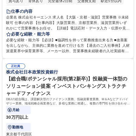
賞与あり
育休あり
完全週休2日制
交通費支給
駅近5分以内
土日祝休み
仕事の内容
企業名 株式会社キーエンス 求人名 【大阪・京都・滋賀】営業事務 ※未経
験可 仕事の内容 【仕事内容】大阪営業所、京都営業所、滋賀営業所いず
れかにて営業事務をお任せ。 【詳細】電話応対・データ入力・伝票や見積
の作成・カタログ送付・来客対応・営業所内で発生する事務業務や業務改
必要な経験・能力等
善をお任せ。 【教育制度】ご入社後、育成担当とペアになりながらOJTに
必要な経験・能力等 【必須】■協調性を持って業務推進出来る方 ■改善案
て業務を覚えていただくことが可能です。業務システムがきちんと構築さ
を出しながら、主体的に業務を進めて行ける方 【過去のご入社事例】人材
れているため、スムーズに仕事に慣れることができる環境です。また、
派遣業界や保育業界等、メーカー以外、営業事務未経験者の入社実績有
「チームで成果を出す文化」があり、良いやり方を積極的に共有しながら
【当社の事務職について】単なる事務ではなく主体性を発揮したサポート
常に改善を目指す風土のため、安心して業務に取り組んでいただけます。
により、キーエンスの付加価値向上に貢献します。ベースの定型業務に加
募集職種 【大阪・京都・滋賀】営業事務 ※未経験可
正社員
えて、お客様や社員の状況に合わせ、能動的なサポート、改善の動きも期
株式会社日本政策投資銀行
待され。組織を支えるスペシャリストとして、チームに貢献し、結果的に
社員から頼られる存在になることができます。平均19:30の退勤以降の業
【総合職/ポテンシャル採用(第2新卒)】投融資一体型の
務の持ち帰りも禁止されており、メリハリのある働き方となります。 学
ソリューション提案 インベストバンキングストラクチ
歴・資格 学歴：大学院 大学 高専 短大 語学力： 資格：
ャードファイナンス
DBJの総合職は、課題解決型のファイナンス業務、投融資審査業務、M＆Aなどアドバイ
ザリー業務、地域戦略企画業務など、多様な業務に精通し、複数の専門性を掛け合わせて
広く社会に貢献していく職種です。
月給
30万円以上
勤務地
東京都千代田区