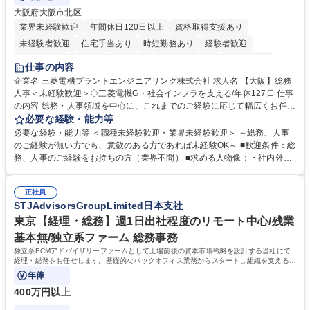
大阪府大阪市北区
業界未経験歓迎
年間休日120日以上
資格取得支援あり
未経験者歓迎
住宅手当あり
時短勤務あり
経験者歓迎
退職金あり
在宅OK
賞与あり
完全週休2日制
交通費支給
仕事の内容
駅近5分以内
土日祝休み
服装自由
寮・社宅あり
食事補助あり
企業名 三菱電機プラントエンジニアリング株式会社 求人名 【大阪】総務
人事＜未経験歓迎＞◇三菱電機G・社会インフラを支える/年休127日 仕事
の内容 総務・人事領域を中心に、これまでのご経験に応じて幅広くお任せ
します。 ＜具体的には＞ ・総務/人事労務（給与・社保・勤怠管理など）
必要な経験・能力等
・採用・教育研修 ・福利厚生運用 など ※基本的には事務所勤務ですが、
必要な経験・能力等 ＜職種未経験歓迎・業界未経験歓迎＞ ～総務、人事
採用や教育等の業務内容により、関西圏以外への日帰り・宿泊を伴う国内
のご経験が無い方でも、意欲のある方であれば未経験OK～ ■歓迎条件：総
出張もございます。 ※担当業務を持ちつつ、お互いに助け合いながら、総
務、人事のご経験をお持ちの方（業界不問） ■求める人物像：・社内外の
務部という組織として協力しながら進める体制です。 募集職種 【大阪】
関係各部門との調整を率先して行い、業務を円滑に遂行できる協調性やコ
総務人事＜未経験歓迎＞◇三菱電機G・社会インフラを支える/年休127日
ミュニケーション能力を持っている方 ・人事総務領域に興味がありゼネラ
正社員
リスト志向をお持ちの方 学歴・資格 学歴：大学院 大学 語学力： 資格：
STJAdvisorsGroupLimited日本支社
東京【経理・総務】週1日出社程度のリモート中心/残業
基本無/独立系ファーム 総務事務
独立系ECMアドバイザリーファームとして上場前後の資本市場戦略を設計する当社にて
経理・総務をお任せします。基礎的なバックオフィス業務からスタートし組織を支える専
任担当として広く活躍できる環境です。
年俸
400万円以上