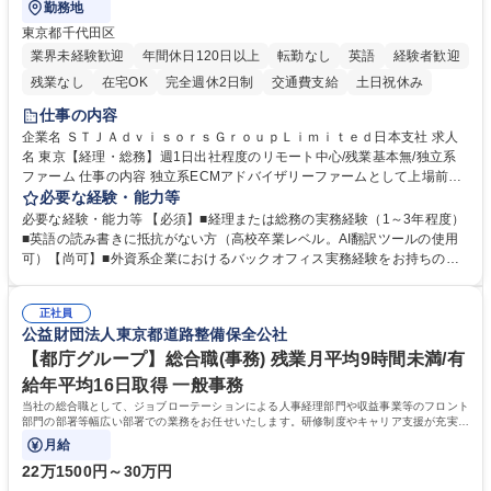
勤務地
東京都千代田区
業界未経験歓迎
年間休日120日以上
転勤なし
英語
経験者歓迎
残業なし
在宅OK
完全週休2日制
交通費支給
土日祝休み
仕事の内容
企業名 ＳＴＪＡｄｖｉｓｏｒｓＧｒｏｕｐＬｉｍｉｔｅｄ日本支社 求人
名 東京【経理・総務】週1日出社程度のリモート中心/残業基本無/独立系
ファーム 仕事の内容 独立系ECMアドバイザリーファームとして上場前後
の資本市場戦略を設計する当社にて経理・総務をお任せします。基礎的な
必要な経験・能力等
バックオフィス業務からスタートし組織を支える専任担当として広く活躍
必要な経験・能力等 【必須】■経理または総務の実務経験（1～3年程度）
できる環境です。 ■日常経理、月次および年次決算サポート業務 ■本国
■英語の読み書きに抵抗がない方（高校卒業レベル。AI翻訳ツールの使用
（グローバル）との英文メール対応（AI翻訳ツール等を使用しての対応で
可）【尚可】■外資系企業におけるバックオフィス実務経験をお持ちの方
問題ございません） ■オフィス環境整備、郵便物の発送・受取等の総務業
【必須・尚可要件】簿記などの特別な資格や、TOEIC等のスコアは求めて
務全般 ■その他バックオフィス関連サポート ※ご経験に合わせて無理なく
おりません。日々の事務処理を丁寧かつ正確に行える方を歓迎します。
業務をお任せします。残業も基本的には発生せず、ご自身のペースで業務
正社員
【働き方について】現在は週4日程度の在宅勤務を実施しており、ワーク
公益財団法人東京都道路整備保全公社
を進めやすく定着率の高い環境です。 募集職種 東京【経理・総務】週1日
ライフバランスを重視する方に最適な環境です（フルリモートも面接で相
出社程度のリモート中心/残業基本無/独立系ファーム
談可）。【求める人物像】幅広いバックオフィス業務に柔軟に対応でき、
【都庁グループ】総合職(事務) 残業月平均9時間未満/有
社内外と円滑にコミュニケーションを取りながら業務を推進できる方 学
給年平均16日取得 一般事務
歴・資格 学歴：大学院 大学 高専 短大 専修学校 高校 語学力： 資格：
当社の総合職として、ジョブローテーションによる人事経理部門や収益事業等のフロント
部門の部署等幅広い部署での業務をお任せいたします。研修制度やキャリア支援が充実し
ております！ ※下記業務詳細
月給
22万1500円～30万円