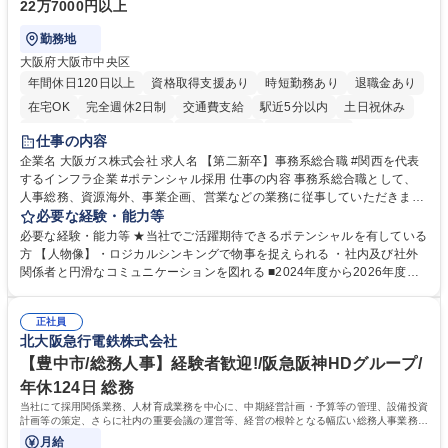
22万7000円以上
勤務地
大阪府大阪市中央区
年間休日120日以上
資格取得支援あり
時短勤務あり
退職金あり
在宅OK
完全週休2日制
交通費支給
駅近5分以内
土日祝休み
服装自由
第二新卒歓迎
寮・社宅あり
食事補助あり
仕事の内容
企業名 大阪ガス株式会社 求人名 【第二新卒】事務系総合職 #関西を代表
するインフラ企業 #ポテンシャル採用 仕事の内容 事務系総合職として、
人事総務、資源海外、事業企画、営業などの業務に従事していただきま
す。 【業務内容の一例】■所属事業部の勤労業務 ■海外に関係する各種業
必要な経験・能力等
務 ■営業部門の企画スタッフ、ルート営業 【キャリアパス】入社後の配属
必要な経験・能力等 ★当社でご活躍期待できるポテンシャルを有している
ポジションで一定期間ご活躍頂いた後、本人の適性及び将来のキャリアを
方 【人物像】・ロジカルシンキングで物事を捉えられる ・社内及び社外
鑑みてジョブローテーションを行います。 【育成】OJTでの現場育成や研
関係者と円滑なコミュニケーションを図れる ■2024年度から2026年度ま
修カリキュラムを通じて、Daigasグループの業務で必要となる知識につい
での3ヵ年を対象とする「Daigasグループ中期経営計画2026」を策定しま
て学んでいただきます。 募集職種 【第二新卒】事務系総合職 #関西を代
した。https://www.osakagas.co.jp/company/press/pr2024/1777576_564
表するインフラ企業 #ポテンシャル採用
正社員
72.html ■エネルギーセキュリティの不安定化や気候変動による自然災害の
北大阪急行電鉄株式会社
甚大化など、これまで以上に社会課題解決の重要性が高まっています。
「未来の日常」の創造に向けて持続可能な社会の実現に貢献してまいりま
【豊中市/総務人事】経験者歓迎!/阪急阪神HDグループ/
す。 学歴・資格 学歴：大学院 大学 語学力： 資格：
年休124日 総務
当社にて採用関係業務、人材育成業務を中心に、中期経営計画・予算等の管理、設備投資
計画等の策定、さらに社内の重要会議の運営等、経営の根幹となる幅広い総務人事業務全
般を担当していただきます。
月給