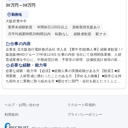
30万円～38万円
勤務地
大阪府豊中市
業界未経験歓迎
年間休日120日以上
資格取得支援あり
月平均残業時間20時間以内
転勤なし
経験者歓迎
駅ナカ
退職金あり
完全週休2日制
交通費支給
駅近5分以内
仕事の内容
土日祝休み
服装自由
昼食補助あり
食事補助あり
企業名 北大阪急行電鉄株式会社 求人名 【豊中市/総務人事】経験者歓迎！/
阪急阪神HDグループ/年休124日 仕事の内容 当社にて採用関係業務、人材
育成業務を中心に、中期経営計画・予算等の管理、設備投資計画等の策
定、さらに社内の重要会議の運営等、経営の根幹となる幅広い総務人事業
必要な経験・能力等
務全般を担当していただきます。 【主な業務内容】 ■採用関係業務および
必要な経験・能力等 【必須】■総務人事の実務経験がある方 【歓迎】■採
人材育成(社員研修)業務の推進 ■中期経営計画および予算等の管理 ■設備
用業務、人材育成に携わったことのある方 【求める人物像】 ■探求心を持
投資計画等の策定 ■社内の重要会議の運営 ■その他総務人事業務全般 【入
ち前向きに業務に取り組める方 ■臆せずに部門・会社を超えたコミュニケ
社後】入社後は採用や育成をメインに担当し将来的には経営根幹に関わる
ーションの取れる方 ■自分で考えて行動のできる方 ■第二の創業期を迎え
総務人事業務全般へ幅広く従事していただきます。 募集職種 【豊中市/総
る当社で組織の次代を担うネクスト人材として長期的に成長したい方 ■周
務人事】経験者歓迎！/阪急阪神HDグループ/年休124日
囲のメンバーと協調しつつ主体性を持って能動的に業務を推進できる方 学
歴・資格 学歴：大学院 大学 高専 短大 専修学校 高校 語学力： 資格：
ヘルプ・お問い合わせ
リクルートID規約
利用規約
プライバシーポリシー