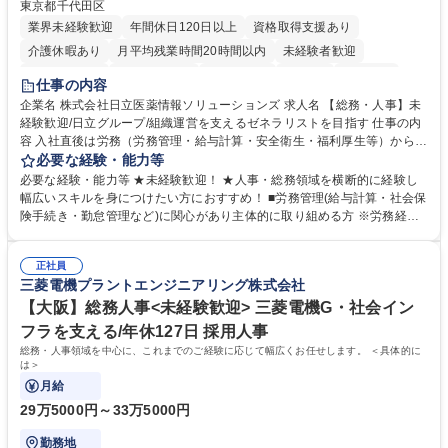
東京都千代田区
業界未経験歓迎
年間休日120日以上
資格取得支援あり
介護休暇あり
月平均残業時間20時間以内
未経験者歓迎
住宅手当あり
時短勤務あり
退職金あり
在宅OK
賞与あり
仕事の内容
育休あり
完全週休2日制
交通費支給
土日祝休み
寮・社宅あり
企業名 株式会社日立医薬情報ソリューションズ 求人名 【総務・人事】未
経験歓迎/日立グループ/組織運営を支えるゼネラリストを目指す 仕事の内
容 入社直後は労務（労務管理・給与計算・安全衛生・福利厚生等）からお
任せいたします。将来は総務・採用・教育業務へ守備範囲を広げ、組織運
必要な経験・能力等
営を支えるゼネラリストをめざせます。 ・初期業務：労働時間管理、給与
必要な経験・能力等 ★未経験歓迎！ ★人事・総務領域を横断的に経験し
計算、社会保険対応、福利厚生管理、安全衛生、健康経営推進等をお任せ
幅広いスキルを身につけたい方におすすめ！ ■労務管理(給与計算・社会保
します。ご経験に応じて、休職者管理など、幅広く経験を積んでいただき
険手続き・勤怠管理など)に関心があり主体的に取り組める方 ※労務経験
ます。 ・将来的な広がり：総務・採用・教育・税務対応・経営企画等。
者は早期にご活躍いただけます。 ■チームで仕事を推進できる方■将来は
★メンバーがマンツーマンで丁寧に教えるため、ご経験が浅くても安心！
マネジメント職として活躍したい 【尚可】■人事、労務、採用、教育業務
幅広く経験を積みたい意欲がある方に最適な環境です。 募集職種 【総
正社員
のご経験 ■労務管理（給与計算・社会保険手続き・勤怠管理など）の経験
三菱電機プラントエンジニアリング株式会社
務・人事】未経験歓迎/日立グループ/組織運営を支えるゼネラリストを目
■衛生管理者の資格をお持ちの方 学歴・資格 学歴：大学院 大学 高専 短大
指す
専修学校 高校 語学力： 資格：
【大阪】総務人事<未経験歓迎> 三菱電機G・社会イン
フラを支える/年休127日 採用人事
総務・人事領域を中心に、これまでのご経験に応じて幅広くお任せします。 ＜具体的に
は＞
月給
29万5000円～33万5000円
勤務地