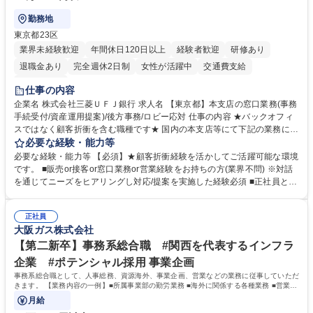
勤務地
東京都23区
業界未経験歓迎
年間休日120日以上
経験者歓迎
研修あり
退職金あり
完全週休2日制
女性が活躍中
交通費支給
土日祝休み
仕事の内容
企業名 株式会社三菱ＵＦＪ銀行 求人名 【東京都】本支店の窓口業務(事務
手続受付/資産運用提案)/後方事務/ロビー応対 仕事の内容 ★バックオフィ
スではなく顧客折衝を含む職種です★ 国内の本支店等にて下記の業務に従
事していただきます。 ■窓口/後方/ロビーにて事務手続等の受付・オペレ
必要な経験・能力等
ーション、お客様対応 ■窓口にて、ご来店された個人のお客様に対して金
必要な経験・能力等 【必須】★顧客折衝経験を活かしてご活躍可能な環境
融商品のご提案 ■効率的な事務運用の検討・構築等 ≪業務紹介：ご応募前
です。 ■販売or接客or窓口業務or営業経験をお持ちの方(業界不問) ※対話
に必ずご覧ください≫ ※記事 https://www.mysite.bk.mufg.jp/career/circle/
を通じてニーズをヒアリングし対応/提案を実施した経験必須 ■正社員とし
article17/ ※動画 https://youtu.be/H-S7HaJqqbg 募集職種 【東京都】本支
ての就業経験1年以上 【歓迎】■金融業界での就業経験■銀行での預金為替
店の窓口業務(事務手続受付/資産運用提案)/後方事務/ロビー応対
事務経験 ■金融商品の提案・販売経験 ≪魅力≫研修やOJT環境が整ってい
正社員
るので安心して入行いただけます。 幅広いキャリアの選択肢があり、公募
大阪ガス株式会社
や社内副業等を活用し、 一人ひとりが挑戦できるカルチャーが浸透してい
ます。 学歴・資格 学歴：大学院 大学 高専 短大 専修学校 高校 語学力：
【第二新卒】事務系総合職 #関西を代表するインフラ
資格：
企業 #ポテンシャル採用 事業企画
事務系総合職として、人事総務、資源海外、事業企画、営業などの業務に従事していただ
きます。 【業務内容の一例】■所属事業部の勤労業務 ■海外に関係する各種業務 ■営業部
門の企画スタッフ、ルート営業
月給