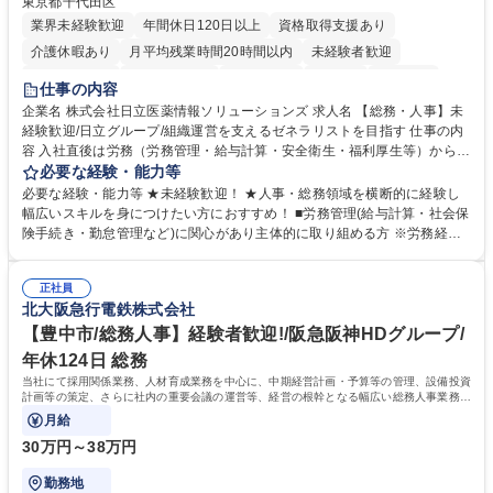
東京都千代田区
業界未経験歓迎
年間休日120日以上
資格取得支援あり
介護休暇あり
月平均残業時間20時間以内
未経験者歓迎
住宅手当あり
時短勤務あり
退職金あり
在宅OK
賞与あり
仕事の内容
育休あり
完全週休2日制
交通費支給
土日祝休み
寮・社宅あり
企業名 株式会社日立医薬情報ソリューションズ 求人名 【総務・人事】未
経験歓迎/日立グループ/組織運営を支えるゼネラリストを目指す 仕事の内
容 入社直後は労務（労務管理・給与計算・安全衛生・福利厚生等）からお
任せいたします。将来は総務・採用・教育業務へ守備範囲を広げ、組織運
必要な経験・能力等
営を支えるゼネラリストをめざせます。 ・初期業務：労働時間管理、給与
必要な経験・能力等 ★未経験歓迎！ ★人事・総務領域を横断的に経験し
計算、社会保険対応、福利厚生管理、安全衛生、健康経営推進等をお任せ
幅広いスキルを身につけたい方におすすめ！ ■労務管理(給与計算・社会保
します。ご経験に応じて、休職者管理など、幅広く経験を積んでいただき
険手続き・勤怠管理など)に関心があり主体的に取り組める方 ※労務経験
ます。 ・将来的な広がり：総務・採用・教育・税務対応・経営企画等。
者は早期にご活躍いただけます。 ■チームで仕事を推進できる方■将来は
★メンバーがマンツーマンで丁寧に教えるため、ご経験が浅くても安心！
マネジメント職として活躍したい 【尚可】■人事、労務、採用、教育業務
幅広く経験を積みたい意欲がある方に最適な環境です。 募集職種 【総
正社員
のご経験 ■労務管理（給与計算・社会保険手続き・勤怠管理など）の経験
北大阪急行電鉄株式会社
務・人事】未経験歓迎/日立グループ/組織運営を支えるゼネラリストを目
■衛生管理者の資格をお持ちの方 学歴・資格 学歴：大学院 大学 高専 短大
指す
専修学校 高校 語学力： 資格：
【豊中市/総務人事】経験者歓迎!/阪急阪神HDグループ/
年休124日 総務
当社にて採用関係業務、人材育成業務を中心に、中期経営計画・予算等の管理、設備投資
計画等の策定、さらに社内の重要会議の運営等、経営の根幹となる幅広い総務人事業務全
般を担当していただきます。
月給
30万円～38万円
勤務地