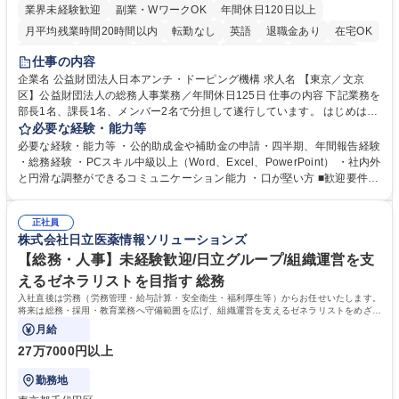
業界未経験歓迎
副業・WワークOK
年間休日120日以上
月平均残業時間20時間以内
転勤なし
英語
退職金あり
在宅OK
賞与あり
育休あり
完全週休2日制
交通費支給
土日祝休み
仕事の内容
食事補助あり
企業名 公益財団法人日本アンチ・ドーピング機構 求人名 【東京／文京
区】公益財団法人の総務人事業務／年間休日125日 仕事の内容 下記業務を
部長1名、課長1名、メンバー2名で分担して遂行しています。 はじめは担
当者として業務を覚えていただき、ゆくゆくはリーダーやマネージャーポ
必要な経験・能力等
ジションとして活躍いただくことを期待しています。 【総務・人事グルー
必要な経験・能力等 ・公的助成金や補助金の申請・四半期、年間報告経験
プの業務内容】 ・人事制度関連 ・採用活動 ・教育研修の企画、実行 ・勤
・総務経験 ・PCスキル中級以上（Word、Excel、PowerPoint） ・社内外
怠管理 ・官公庁への各種提出 ・法定の会議運営（評議員会、理事会） ・
と円滑な調整ができるコミュニケーション能力 ・口が堅い方 ■歓迎要件
コンプライアンス ・内部規程やルールの管理、整備、文書管理 ・契約関
・採用業務経験 ・英語に抵抗がない方 ・営業経験 学歴・資格 学歴：大学
連 ・衛生管理 ・防災関連・公的助成金の管理・オフィス、ファシリティ
院 大学 高専 短大 専修学校 高校 語学力： 資格：
管理 ・福利厚生関連 ・職員からの問合せ、相談対応 ・その他日常の総務
正社員
株式会社日立医薬情報ソリューションズ
業務全般 募集職種 【東京／文京区】公益財団法人の総務人事業務／年間
休日125日
【総務・人事】未経験歓迎/日立グループ/組織運営を支
えるゼネラリストを目指す 総務
入社直後は労務（労務管理・給与計算・安全衛生・福利厚生等）からお任せいたします。
将来は総務・採用・教育業務へ守備範囲を広げ、組織運営を支えるゼネラリストをめざせ
ます。
月給
27万7000円以上
勤務地