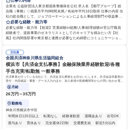
仕事の内容
駅近5分以内
資格取得手当あり
食事補助あり
企業名 公益財団法人東京都道路整備保全公社 求人名 【都庁グループ】総
合職（事務）◇残業月平均9時間未満／有給年平均16日取得 仕事の内容 当
社の総合職として、ジョブローテーションによる人事経理部門や収益事業
等のフロント部門の部署等幅広い部署での業務をお任せいたします。研修
必要な経験・能力等
制度やキャリア支援が充実しております！ ※下記業務詳細 【業務詳細】■
必要な経験・能力等 【歓迎】営業経験or総務/人事/経理経験or官公庁職員
管理部門：広報、人事、経理など当公社の運営に係る管理業務 ■収益部
経験者で、道路事業のゼネラリストとしてのキャリアを積みたい方【社
門：駐車場の新規開拓、管理運営、新宿駅西口広場の「イベントコーナ
風】社内関係部署や東京都と連携が必要なため綿密にコミュニケーション
ー」などの管理運営 ■道路部門：整備の急がれる骨格幹線道路や木造住宅
を図っています。 【業務の魅力】■幅広く携われる：総合職（事務）で
密集地域の特定整備路線の用地取得、道路に関する普及啓発事業、都内の
は、駐車場の管理運営や道路用地の取得、公益財団法人の中枢を担う管理
道路施設や道路工事現場の見学ツアー事業 ※入社後は上記いずれかの部門
正社員
部門など多岐に渡る業務を経験できます。 ■様々なプロジェクト：駐車場
全国共済神奈川県生活協同組合
へ配属。※業務内容変更の範囲：会社の定める業務 募集職種 【都庁グル
事業の他、新宿駅西口広場内に設置された照明を兼ねた広告「ブライトサ
ープ】総合職（事務）◇残業月平均9時間未満／有給年平均16日取得
イン」の管理運営を行うなど、事業収益を生み出す活動を積極的に行って
横浜市【共済金支払事務】金融保険業界経験歓迎/各種
います。 学歴・資格 学歴：大学院 大学 高専 短大 専修学校 高校 語学力：
手当充実/転勤無 一般事務
資格：
共済事業を行っている当社にて、共済金支払事務をお任せいたします。共済金請求書類の
受付・内容確認・審査・データ入力のほか、加入者様や医療機関等からの問い合わせ電話
対応や書類発送等を担当します。
月給
26万円～35万円
勤務地
神奈川県横浜市中区
年間休日120日以上
転勤なし
経験者歓迎
退職金あり
在宅OK
賞与あり
育休あり
完全週休2日制
交通費支給
駅近5分以内