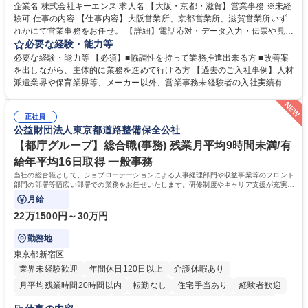
企業名 株式会社キーエンス 求人名 【大阪・京都・滋賀】営業事務 ※未経
験可 仕事の内容 【仕事内容】大阪営業所、京都営業所、滋賀営業所いず
れかにて営業事務をお任せ。 【詳細】電話応対・データ入力・伝票や見積
の作成・カタログ送付・来客対応・営業所内で発生する事務業務や業務改
必要な経験・能力等
善をお任せ。 【教育制度】ご入社後、育成担当とペアになりながらOJTに
必要な経験・能力等 【必須】■協調性を持って業務推進出来る方 ■改善案
て業務を覚えていただくことが可能です。業務システムがきちんと構築さ
を出しながら、主体的に業務を進めて行ける方 【過去のご入社事例】人材
れているため、スムーズに仕事に慣れることができる環境です。また、
派遣業界や保育業界等、メーカー以外、営業事務未経験者の入社実績有
「チームで成果を出す文化」があり、良いやり方を積極的に共有しながら
【当社の事務職について】単なる事務ではなく主体性を発揮したサポート
常に改善を目指す風土のため、安心して業務に取り組んでいただけます。
により、キーエンスの付加価値向上に貢献します。ベースの定型業務に加
募集職種 【大阪・京都・滋賀】営業事務 ※未経験可
正社員
えて、お客様や社員の状況に合わせ、能動的なサポート、改善の動きも期
公益財団法人東京都道路整備保全公社
待され。組織を支えるスペシャリストとして、チームに貢献し、結果的に
社員から頼られる存在になることができます。平均19:30の退勤以降の業
【都庁グループ】総合職(事務) 残業月平均9時間未満/有
務の持ち帰りも禁止されており、メリハリのある働き方となります。 学
給年平均16日取得 一般事務
歴・資格 学歴：大学院 大学 高専 短大 語学力： 資格：
当社の総合職として、ジョブローテーションによる人事経理部門や収益事業等のフロント
部門の部署等幅広い部署での業務をお任せいたします。研修制度やキャリア支援が充実し
ております！ ※下記業務詳細
月給
22万1500円～30万円
勤務地
東京都新宿区
業界未経験歓迎
年間休日120日以上
介護休暇あり
月平均残業時間20時間以内
転勤なし
住宅手当あり
経験者歓迎
研修あり
退職金あり
賞与あり
完全週休2日制
交通費支給