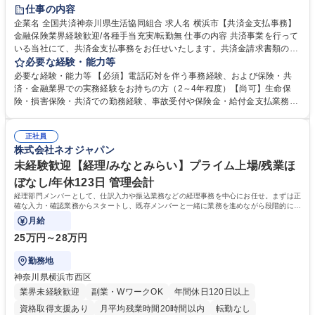
土日祝休み
仕事の内容
企業名 全国共済神奈川県生活協同組合 求人名 横浜市【共済金支払事務】
金融保険業界経験歓迎/各種手当充実/転勤無 仕事の内容 共済事業を行って
いる当社にて、共済金支払事務をお任せいたします。共済金請求書類の受
付・内容確認・審査・データ入力のほか、加入者様や医療機関等からの問
必要な経験・能力等
い合わせ電話対応や書類発送等を担当します。 ■共済金請求書類の受付、
必要な経験・能力等 【必須】電話応対を伴う事務経験、および保険・共
内容確認、および共済金支払に関する審査・事務処理業務全般を担当 ■専
済・金融業界での実務経験をお持ちの方（2～4年程度）【尚可】生命保
用システムへのデータ入力、各種必要書類の作成・発送作業 ■加入者様や
険・損害保険・共済での勤務経験、事故受付や保険金・給付金支払業務経
医療機関等からの各種問い合わせに対する丁寧かつ迅速な電話応対 ■現場
験がある方 【求める人物像】■相手の立場に立った丁寧な対応ができる方
調査の対応および業務プロセスの改善活動 【業務内容の変更範囲】当社の
■チームワークを大切にし、素直に学べる方★外勤の保険営業から内勤事
指定する業務 募集職種 横浜市【共済金支払事務】金融保険業界経験歓迎/
正社員
務へのキャリアチェンジ希望者も大歓迎です！ 学歴・資格 学歴：大学院
株式会社ネオジャパン
各種手当充実/転勤無
大学 高専 短大 専修学校 高校 語学力： 資格：
未経験歓迎【経理/みなとみらい】プライム上場/残業ほ
ぼなし/年休123日 管理会計
経理部門メンバーとして、仕訳入力や振込業務などの経理事務を中心にお任せ。まずは正
確な入力・確認業務からスタートし、既存メンバーと一緒に業務を進めながら段階的に経
理知識を身につけていただきます。
月給
25万円～28万円
勤務地
神奈川県横浜市西区
業界未経験歓迎
副業・WワークOK
年間休日120日以上
資格取得支援あり
月平均残業時間20時間以内
転勤なし