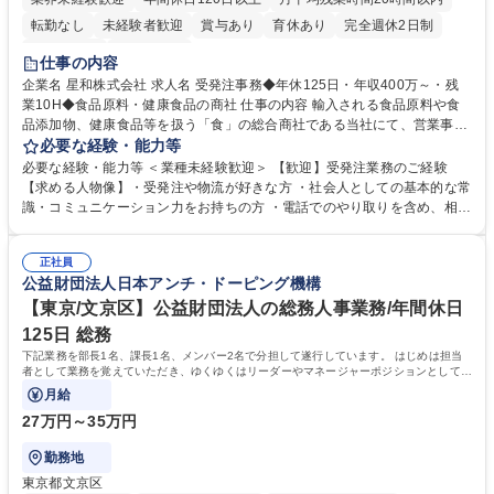
転勤なし
未経験者歓迎
賞与あり
育休あり
完全週休2日制
交通費支給
土日祝休み
仕事の内容
企業名 星和株式会社 求人名 受発注事務◆年休125日・年収400万～・残
業10H◆食品原料・健康食品の商社 仕事の内容 輸入される食品原料や食
品添加物、健康食品等を扱う「食」の総合商社である当社にて、営業事務
として営業サポートや書類作成、データ入力、電話対応などの業務をお任
必要な経験・能力等
せします。 ・受注／出荷指示／売上管理／仕入管理／在庫管理／お客様や
必要な経験・能力等 ＜業種未経験歓迎＞ 【歓迎】受発注業務のご経験
倉庫と電話確認など、販売に関わる事務、営業サポートをお願いします。
【求める人物像】・受発注や物流が好きな方 ・社会人としての基本的な常
・入社後は商品について覚えることから始め、先輩社員OJTと共に業務を
識・コミュニケーション力をお持ちの方 ・電話でのやり取りを含め、相手
進めて頂きます。未経験から始めた方も多数活躍中です。 [業務内容の変
の要件を正しく理解し対応できる方 ・数量・在庫・出荷数などの数値を正
更の範囲:会社の定める業務] 募集職種 受発注事務◆年休125日・年収400
確に扱う業務に抵抗がない方 ・PCを業務で日常的に使用しており、四則
万～・残業10H◆食品原料・健康食品の商社
正社員
演算ができる方 ・業務ルールや指示を理解し、行動できる方 学歴・資格
公益財団法人日本アンチ・ドーピング機構
学歴：大学院 大学 短大 語学力： 資格：
【東京/文京区】公益財団法人の総務人事業務/年間休日
125日 総務
下記業務を部長1名、課長1名、メンバー2名で分担して遂行しています。 はじめは担当
者として業務を覚えていただき、ゆくゆくはリーダーやマネージャーポジションとして活
躍いただくことを期待しています。
月給
27万円～35万円
勤務地
東京都文京区