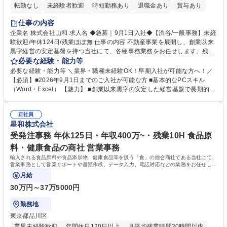
転勤なし
未経験者歓迎
時短勤務あり
退職金あり
賞与あり
育休あり
完全週休2日制
交通費支給
土日祝休み
仕事の内容
企業名 株式会社山和 求人名 ◆急募｜9月1日入社◆【渋谷/一般事務】未経
験歓迎/年休124日/残業ほぼ無 仕事の内容 不動産事業を展開し、創業以来
黒字経営の安定基盤を持つ当社にて、各種事務業務をお任せします。残業
がほぼ発生せず、連続した日程の有給取得が可能なため、WLBを整えたい
必要な経験・能力等
方にお勧めの環境です！ 入社後はOJTを通じて丁寧に研修を行いますの
必要な経験・能力等 ＼業界・職種未経験OK！早期入社が可能な方へ！／
で、事務未経験の方でも安心して臨むことができます。 【業務詳細】■電
【必須】■2026年9月1日までのご入社が可能な方 ■基本的なPCスキル
話・来客対応 ■物件の鍵や社内の備品管理 ■データ入力や書類作成 ■契約
（Word・Excel） 【魅力】 ■創業以来黒字の安定した経営基盤で長期的に
書などのファイリング ■郵送物の仕訳・発送 など 募集職種 ◆急募｜9月1
安心して働ける環境 ■残業ほぼなしで働きやすさ抜群、プライベートとの
日入社◆【渋谷/一般事務】未経験歓迎/年休124日/残業ほぼ無
両立が可能 ■有給取得を積極的に推奨、年間10日程度の取得実績 ■1ヶ月
正社員
のOJTで業務を習得可能、未経験でもしっかりサポート 学歴・資格 学
星和株式会社
歴：大学院 大学 高専 短大 語学力： 資格：
受発注事務 年休125日・年収400万~・残業10H 食品原
料・健康食品の商社 営業事務
輸入される食品原料や食品添加物、健康食品等を扱う「食」の総合商社である当社にて、
営業事務として営業サポートや書類作成、データ入力、電話対応などの業務をお任せしま
す。
月給
30万円～37万5000円
勤務地
東京都品川区
業界未経験歓迎
年間休日120日以上
月平均残業時間20時間以内