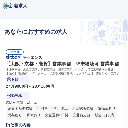
新着求人
あなたにおすすめの求人
正社員
株式会社キーエンス
【大阪・京都・滋賀】営業事務 ※未経験可 営業事務
【仕事内容】大阪営業所、京都営業所、滋賀営業所いずれかにて営業事務をお任せ。
【詳細】電話応対・データ入力・伝票や見積の作成・カタログ送付・来客対応・営業所内
で発生する事務業務や業務改善をお任せ。
月給
27万9000円～28万1000円
勤務地
大阪府大阪市淀川区
業界未経験歓迎
年間休日120日以上
未経験者歓迎
退職金あり
賞与あり
育休あり
完全週休2日制
交通費支給
駅近5分以内
土日祝休み
仕事の内容