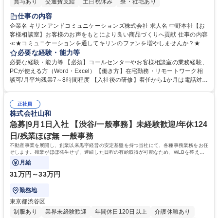
賞与あり
交通費支給
土日祝休み
寮・社宅あり
仕事の内容
企業名 キリンアンドコミュニケーションズ株式会社 求人名 中野本社【お
客様相談室】お客様のお声をもとにより良い商品づくりへ貢献 仕事の内容
≪★コミュニケーションを通してキリンのファンを増やしませんか？★≫
お客様のお声をより良い商品づくりに活かしていく上で、窓口となるお客
必要な経験・能力等
様相談室でのお仕事です。 日々お客様からいただくキリングループへのご
必要な経験・能力等 【必須】コールセンターやお客様相談室の業務経験、
意見を、企業活動に活かしています。お客様からの声に迅速かつ誠意をも
PCが使える方（Word・Excel）【働き方】在宅勤務・リモートワーク相
って対応、情報提供するとともにグループ内活動に反映しています。 【具
談可/月平均残業7～8時間程度 【入社後の研修】着任から1か月は電話対応
体的には】電話応対、メール、お手紙対応、ご指摘品調査報告書作成、有
のOJTを中心に実施し、電話対応に慣れた段階でメール・手紙のOJTを実
人チャットボット対応など。 【1日の対応件数】■電話：月間一人当たり
施する予定です。独り立ち以降もしっかりフォローする体制を整えていま
平均100件前後■メール・手紙：同上40件前後 募集職種 中野本社【お客様
正社員
すのでご安心ください。 【当社について】キリングループの広報機能を担
株式会社山和
相談室】お客様のお声をもとにより良い商品づくりへ貢献
う会社として、お客様との出会いを大切にし、磨き上げたホスピタリティ
を込めてコミュニケーションをとりながら広報関連業務を行っておりま
急募|9月1日入社 【渋谷/一般事務】未経験歓迎/年休124
す。 学歴・資格 学歴：大学院 大学 高専 短大 専修学校 高校 語学力： 資
日/残業ほぼ無 一般事務
格：
不動産事業を展開し、創業以来黒字経営の安定基盤を持つ当社にて、各種事務業務をお任
せします。残業がほぼ発生せず、連続した日程の有給取得が可能なため、WLBを整えた
い方にお勧めの環境です！
月給
31万円～33万円
勤務地
東京都渋谷区
制服あり
業界未経験歓迎
年間休日120日以上
介護休暇あり