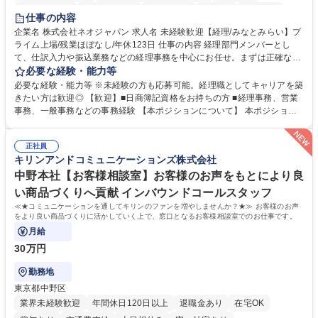
未経験者歓迎
時短勤務あり
退職金あり
在宅OK
賞与あり
仕事の内容
完全週休2日制
交通費支給
駅近5分以内
土日祝休み
服装自由
企業名 株式会社ネオジャパン 求人名 未経験歓迎【経理/みなとみらい】プ
ライム上場/残業ほぼなし/年休123日 仕事の内容 経理部門メンバーとし
寮・社宅あり
て、仕訳入力や振込業務などの経理事務を中心にお任せ。まずは正確な入
力・確認業務からスタートし、既存メンバーと一緒に業務を進めながら段
必要な経験・能力等
階的に経理知識を身につけていただきます。 【具体的には】 ■社内稟議に
必要な経験・能力等 ※未経験の方も応募可能。経理職としてキャリアを築
基づく仕訳入力 ■月末の振込業務 ■明細作成 ■伝票処理、記帳業務 ■既存
きたい方は歓迎◎ 【歓迎】■日商簿記資格をお持ちの方 ■経理事務、営業
メンバーの業務サポート 【将来的には】 ■月次決算補助 ■四半期・年次決
事務、一般事務などの事務経験 【本ポジションについて】 本ポジション
算補助 ■有価証券報告書など開示資料作成補助 ■海外子会社を含む連結決
の魅力は、プライム上場企業の経理部門で、未経験から経理キャリアをス
算補助 ※3～5年程度を目安に、徐々に決算業務へ業務範囲を広げていく
タートできる点です。まずは仕訳入力や振込業務など基礎的な業務から担
想定です。 募集職種 未経験歓迎【経理/みなとみらい】プライム上場/残業
正社員
当し、3～5年をかけて月次決算・四半期決算・開示資料作成補助などへス
キリンアンドコミュニケーションズ株式会社
ほぼなし/年休123日
テップアップできます。また、残業は通常月ほぼなく、決算月でも10時間
未満のため、無理なく経理として専門性を身につけられる環境です。 学
中野本社【お客様相談室】お客様のお声をもとにより良
歴・資格 学歴：大学院 大学 高専 短大 専修学校 高校 語学力： 資格：日商
い商品づくりへ貢献 インバウンドコールスタッフ
簿記検定1級 日商簿記検定2級
≪★コミュニケーションを通してキリンのファンを増やしませんか？★≫ お客様のお声
をより良い商品づくりに活かしていく上で、窓口となるお客様相談室でのお仕事です。
月給
30万円
勤務地
東京都中野区
業界未経験歓迎
年間休日120日以上
退職金あり
在宅OK