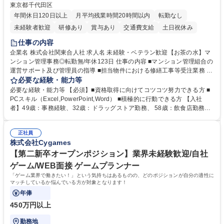
東京都千代田区
年間休日120日以上
月平均残業時間20時間以内
転勤なし
未経験者歓迎
研修あり
賞与あり
交通費支給
土日祝休み
仕事の内容
企業名 株式会社関東合人社 求人名 未経験・ベテラン歓迎【お茶の水】マ
ンション管理事務◎転勤無/年休123日 仕事の内容 ■マンション管理組合の
運営サポート及び管理員の指導 ■担当物件における修繕工事等受注業務 ■
事務所内での事務業務等 ★異業界からの転職者が多数活躍しています
必要な経験・能力等
【年収補足】532万円 ＋別途インセンティヴで平均約100万円/年（昨年度
必要な経験・能力等 【必須】■資格取得に向けてコツコツ努力できる方 ■
実績） ＋管理業務主任者資格手当50,000円/月 ★親会社である株式会社合
PCスキル（Excel,PowerPoint,Word） ■積極的に行動できる方 【入社
人社計画研究所社のグループ会社として、質の高いサービスと適性価格を
者】49歳：事務経験、32歳：ドラッグストア勤務、 58歳：飲食店勤務
武器に約20年受託戸数増加中です。https://www.gojin.co.jp/abt/abt_3.html
等：中途採用の9割が未経験者！ 【資格取得支援】■メンター制度■社内模
募集職種 未経験・ベテラン歓迎【お茶の水】マンション管理事務◎転勤
試や研修制度など充実！ ＊未資格者の8割以上が入社2年以内に資格を取
無/年休123日
正社員
得出来ております！ 【魅力】■フレックス制度、未経験からでも下限年収
株式会社Cygames
を一律支給！ ■管理業務主任者資格取得後には50,000円/月の手当あり！
学歴・資格 学歴：大学院 大学 高専 短大 専修学校 高校 語学力： 資格：第
【第二新卒オープンポジション】業界未経験歓迎/自社
一種運転免許普通自動車
ゲーム/WEB面接 ゲームプランナー
「ゲーム業界で働きたい！」という気持ちはあるものの、どのポジションが自分の適性に
マッチしているか悩んでいる方が対象となります！
年俸
450万円以上
勤務地