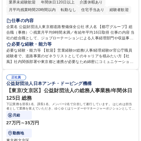
業界未経験歓迎
年間休日120日以上
介護休暇あり
月平均残業時間20時間以内
転勤なし
住宅手当あり
経験者歓迎
研修あり
退職金あり
賞与あり
完全週休2日制
交通費支給
仕事の内容
駅近5分以内
資格取得手当あり
食事補助あり
企業名 公益財団法人東京都道路整備保全公社 求人名 【都庁グループ】総
合職（事務）◇残業月平均9時間未満／有給年平均16日取得 仕事の内容 当
社の総合職として、ジョブローテーションによる人事経理部門や収益事業
等のフロント部門の部署等幅広い部署での業務をお任せいたします。研修
必要な経験・能力等
制度やキャリア支援が充実しております！ ※下記業務詳細 【業務詳細】■
必要な経験・能力等 【歓迎】営業経験or総務/人事/経理経験or官公庁職員
管理部門：広報、人事、経理など当公社の運営に係る管理業務 ■収益部
経験者で、道路事業のゼネラリストとしてのキャリアを積みたい方【社
門：駐車場の新規開拓、管理運営、新宿駅西口広場の「イベントコーナ
風】社内関係部署や東京都と連携が必要なため綿密にコミュニケーション
ー」などの管理運営 ■道路部門：整備の急がれる骨格幹線道路や木造住宅
を図っています。 【業務の魅力】■幅広く携われる：総合職（事務）で
密集地域の特定整備路線の用地取得、道路に関する普及啓発事業、都内の
は、駐車場の管理運営や道路用地の取得、公益財団法人の中枢を担う管理
道路施設や道路工事現場の見学ツアー事業 ※入社後は上記いずれかの部門
正社員
部門など多岐に渡る業務を経験できます。 ■様々なプロジェクト：駐車場
公益財団法人日本アンチ・ドーピング機構
へ配属。※業務内容変更の範囲：会社の定める業務 募集職種 【都庁グル
事業の他、新宿駅西口広場内に設置された照明を兼ねた広告「ブライトサ
ープ】総合職（事務）◇残業月平均9時間未満／有給年平均16日取得
イン」の管理運営を行うなど、事業収益を生み出す活動を積極的に行って
【東京/文京区】公益財団法人の総務人事業務/年間休日
います。 学歴・資格 学歴：大学院 大学 高専 短大 専修学校 高校 語学力：
125日 総務
資格：
下記業務を部長1名、課長1名、メンバー2名で分担して遂行しています。 はじめは担当
者として業務を覚えていただき、ゆくゆくはリーダーやマネージャーポジションとして活
躍いただくことを期待しています。
月給
27万円～35万円
勤務地
東京都文京区