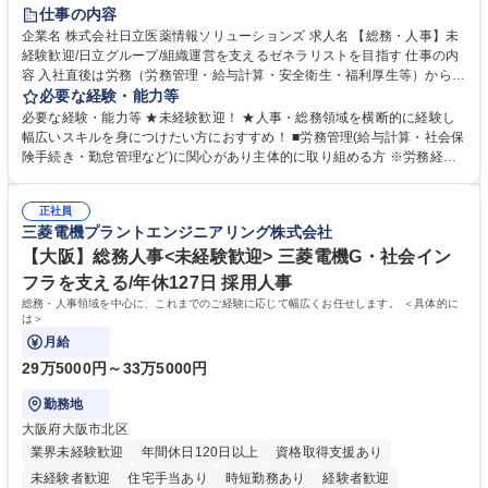
住宅手当あり
時短勤務あり
退職金あり
在宅OK
賞与あり
仕事の内容
育休あり
完全週休2日制
交通費支給
土日祝休み
寮・社宅あり
企業名 株式会社日立医薬情報ソリューションズ 求人名 【総務・人事】未
経験歓迎/日立グループ/組織運営を支えるゼネラリストを目指す 仕事の内
容 入社直後は労務（労務管理・給与計算・安全衛生・福利厚生等）からお
任せいたします。将来は総務・採用・教育業務へ守備範囲を広げ、組織運
必要な経験・能力等
営を支えるゼネラリストをめざせます。 ・初期業務：労働時間管理、給与
必要な経験・能力等 ★未経験歓迎！ ★人事・総務領域を横断的に経験し
計算、社会保険対応、福利厚生管理、安全衛生、健康経営推進等をお任せ
幅広いスキルを身につけたい方におすすめ！ ■労務管理(給与計算・社会保
します。ご経験に応じて、休職者管理など、幅広く経験を積んでいただき
険手続き・勤怠管理など)に関心があり主体的に取り組める方 ※労務経験
ます。 ・将来的な広がり：総務・採用・教育・税務対応・経営企画等。
者は早期にご活躍いただけます。 ■チームで仕事を推進できる方■将来は
★メンバーがマンツーマンで丁寧に教えるため、ご経験が浅くても安心！
マネジメント職として活躍したい 【尚可】■人事、労務、採用、教育業務
幅広く経験を積みたい意欲がある方に最適な環境です。 募集職種 【総
正社員
のご経験 ■労務管理（給与計算・社会保険手続き・勤怠管理など）の経験
三菱電機プラントエンジニアリング株式会社
務・人事】未経験歓迎/日立グループ/組織運営を支えるゼネラリストを目
■衛生管理者の資格をお持ちの方 学歴・資格 学歴：大学院 大学 高専 短大
指す
専修学校 高校 語学力： 資格：
【大阪】総務人事<未経験歓迎> 三菱電機G・社会イン
フラを支える/年休127日 採用人事
総務・人事領域を中心に、これまでのご経験に応じて幅広くお任せします。 ＜具体的に
は＞
月給
29万5000円～33万5000円
勤務地
大阪府大阪市北区
業界未経験歓迎
年間休日120日以上
資格取得支援あり
未経験者歓迎
住宅手当あり
時短勤務あり
経験者歓迎