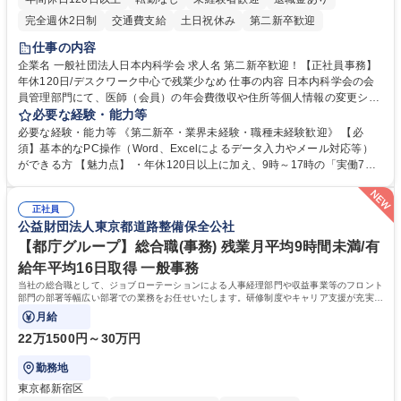
完全週休2日制
交通費支給
土日祝休み
第二新卒歓迎
仕事の内容
企業名 一般社団法人日本内科学会 求人名 第二新卒歓迎！【正社員事務】
年休120日/デスクワーク中心で残業少なめ 仕事の内容 日本内科学会の会
員管理部門にて、医師（会員）の年会費徴収や住所等個人情報の変更シス
テム入力、電話・FAX対応をお任せします。将来的には、各種委員会の運
必要な経験・能力等
営事務局業務などにも幅広く携わっていただきます。 【会員管理・データ
必要な経験・能力等 《第二新卒・業界未経験・職種未経験歓迎》 【必
入力業務】 ・医師（会員）の住所変更、個人情報のシステム登録・更新
須】基本的なPC操作（Word、Excelによるデータ入力やメール対応等）
・年会費の徴収管理や入金データの照合確認 【問い合わせ対応】 ・会員
ができる方 【魅力点】 ・年休120日以上に加え、9時～17時の「実働7時
（医師）からの電話、FAX、ネット申請に伴う相談受付 ・複雑な案件のへ
間勤務」で残業も少なくワークライフバランスは抜群です。 【将来的な業
のエスカレーション・連携対応 募集職種 第二新卒歓迎！【正社員事務】
務（各種委員会運営）】 ・学会内における各種委員会のスケジュール調
年休120日/デスクワーク中心で残業少なめ
正社員
整、資料作成、当日の運営サポート 学歴・資格 学歴：大学院 大学 語学
公益財団法人東京都道路整備保全公社
力： 資格：
【都庁グループ】総合職(事務) 残業月平均9時間未満/有
給年平均16日取得 一般事務
当社の総合職として、ジョブローテーションによる人事経理部門や収益事業等のフロント
部門の部署等幅広い部署での業務をお任せいたします。研修制度やキャリア支援が充実し
ております！ ※下記業務詳細
月給
22万1500円～30万円
勤務地
東京都新宿区