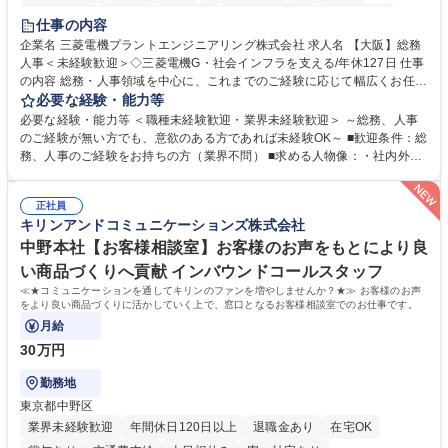
退職金あり
在宅OK
賞与あり
完全週休2日制
交通費支給
仕事の内容
駅近5分以内
土日祝休み
服装自由
寮・社宅あり
食事補助あり
企業名 三菱電機プラントエンジニアリング株式会社 求人名 【大阪】総務
人事＜未経験歓迎＞◇三菱電機G・社会インフラを支える/年休127日 仕事
の内容 総務・人事領域を中心に、これまでのご経験に応じて幅広くお任せ
します。 ＜具体的には＞ ・総務/人事労務（給与・社保・勤怠管理など）
必要な経験・能力等
・採用・教育研修 ・福利厚生運用 など ※基本的には事務所勤務ですが、
必要な経験・能力等 ＜職種未経験歓迎・業界未経験歓迎＞ ～総務、人事
採用や教育等の業務内容により、関西圏以外への日帰り・宿泊を伴う国内
のご経験が無い方でも、意欲のある方であれば未経験OK～ ■歓迎条件：総
出張もございます。 ※担当業務を持ちつつ、お互いに助け合いながら、総
務、人事のご経験をお持ちの方（業界不問） ■求める人物像：・社内外の
務部という組織として協力しながら進める体制です。 募集職種 【大阪】
関係各部門との調整を率先して行い、業務を円滑に遂行できる協調性やコ
総務人事＜未経験歓迎＞◇三菱電機G・社会インフラを支える/年休127日
ミュニケーション能力を持っている方 ・人事総務領域に興味がありゼネラ
正社員
リスト志向をお持ちの方 学歴・資格 学歴：大学院 大学 語学力： 資格：
キリンアンドコミュニケーションズ株式会社
中野本社【お客様相談室】お客様のお声をもとにより良
い商品づくりへ貢献 インバウンドコールスタッフ
≪★コミュニケーションを通してキリンのファンを増やしませんか？★≫ お客様のお声
をより良い商品づくりに活かしていく上で、窓口となるお客様相談室でのお仕事です。
月給
30万円
勤務地
東京都中野区
業界未経験歓迎
年間休日120日以上
退職金あり
在宅OK