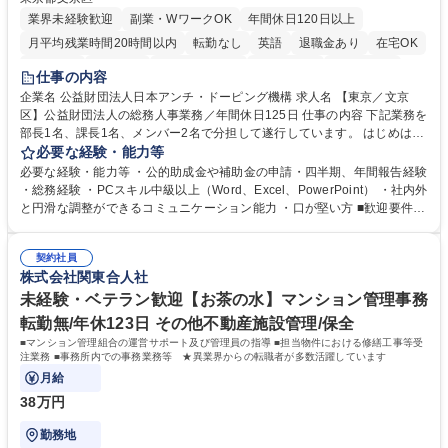
業界未経験歓迎
副業・WワークOK
年間休日120日以上
月平均残業時間20時間以内
転勤なし
英語
退職金あり
在宅OK
賞与あり
育休あり
完全週休2日制
交通費支給
土日祝休み
仕事の内容
食事補助あり
企業名 公益財団法人日本アンチ・ドーピング機構 求人名 【東京／文京
区】公益財団法人の総務人事業務／年間休日125日 仕事の内容 下記業務を
部長1名、課長1名、メンバー2名で分担して遂行しています。 はじめは担
当者として業務を覚えていただき、ゆくゆくはリーダーやマネージャーポ
必要な経験・能力等
ジションとして活躍いただくことを期待しています。 【総務・人事グルー
必要な経験・能力等 ・公的助成金や補助金の申請・四半期、年間報告経験
プの業務内容】 ・人事制度関連 ・採用活動 ・教育研修の企画、実行 ・勤
・総務経験 ・PCスキル中級以上（Word、Excel、PowerPoint） ・社内外
怠管理 ・官公庁への各種提出 ・法定の会議運営（評議員会、理事会） ・
と円滑な調整ができるコミュニケーション能力 ・口が堅い方 ■歓迎要件
コンプライアンス ・内部規程やルールの管理、整備、文書管理 ・契約関
・採用業務経験 ・英語に抵抗がない方 ・営業経験 学歴・資格 学歴：大学
連 ・衛生管理 ・防災関連・公的助成金の管理・オフィス、ファシリティ
院 大学 高専 短大 専修学校 高校 語学力： 資格：
管理 ・福利厚生関連 ・職員からの問合せ、相談対応 ・その他日常の総務
契約社員
株式会社関東合人社
業務全般 募集職種 【東京／文京区】公益財団法人の総務人事業務／年間
休日125日
未経験・ベテラン歓迎【お茶の水】マンション管理事務
転勤無/年休123日 その他不動産施設管理/保全
■マンション管理組合の運営サポート及び管理員の指導 ■担当物件における修繕工事等受
注業務 ■事務所内での事務業務等 ★異業界からの転職者が多数活躍しています
月給
38万円
勤務地