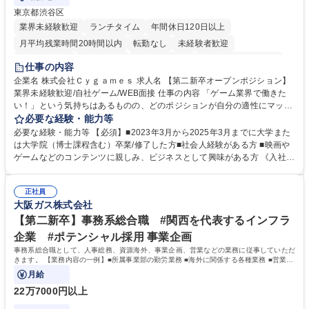
東京都渋谷区
業界未経験歓迎
ランチタイム
年間休日120日以上
月平均残業時間20時間以内
転勤なし
未経験者歓迎
住宅手当あり
経験者歓迎
完全週休2日制
インセンティブあり
仕事の内容
交通費支給
土日祝休み
服装自由
昼食補助あり
第二新卒歓迎
企業名 株式会社Ｃｙｇａｍｅｓ 求人名 【第二新卒オープンポジション】
業界未経験歓迎/自社ゲーム/WEB面接 仕事の内容 「ゲーム業界で働きた
食事補助あり
い！」という気持ちはあるものの、どのポジションが自分の適性にマッチ
しているか悩んでいる方が対象となります！ 総合職（プランナー/データ
必要な経験・能力等
アナリストなど）、技術職（開発エンジニ ア/インフラエンジニアな
必要な経験・能力等 【必須】■2023年3月から2025年3月までに大学また
ど）、デザイン職（デザイナー/イラストレ ーターなど）等から、面接で
は大学院（博士課程含む）卒業/修了した方■社会人経験がある方 ■映画や
ご希望と適正にマッチしたポジションをご案内いたします。ゲームやエン
ゲームなどのコンテンツに親しみ、ビジネスとして興味がある方 《入社実
タメコンテンツが大好きで、「ゲーム業界の未来を自らの手で作りたい」
績 例》 ・メーカー → プロジェクトマネージャー ・ソーシャルゲーム →
「最高のコンテンツを作るためには、何でもやる」という情熱に溢れた方
ゲームプランナー ・通信 → ゲームエンジニア ・独立行政法人 → データ
のご応募をお待ちしております。 募集職種 【第二新卒オープンポジショ
正社員
サイエンティスト 学歴・資格 学歴：大学院 大学 語学力： 資格：
大阪ガス株式会社
ン】業界未経験歓迎/自社ゲーム/WEB面接
【第二新卒】事務系総合職 #関西を代表するインフラ
企業 #ポテンシャル採用 事業企画
事務系総合職として、人事総務、資源海外、事業企画、営業などの業務に従事していただ
きます。 【業務内容の一例】■所属事業部の勤労業務 ■海外に関係する各種業務 ■営業部
門の企画スタッフ、ルート営業
月給
22万7000円以上