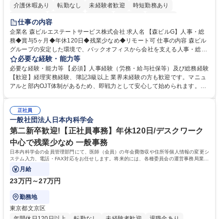
介護休暇あり
転勤なし
未経験者歓迎
時短勤務あり
経験者歓迎
退職金あり
在宅OK
賞与あり
育休あり
仕事の内容
完全週休2日制
交通費支給
長期歓迎
駅近5分以内
土日祝休み
企業名 森ビルエステートサービス株式会社 求人名 【森ビルG】人事・総
務◆賞与5ヶ月◆年休120日◆残業少なめ◆リモート可 仕事の内容 森ビル
グループの安定した環境で、バックオフィスから会社を支える人事・総務
をお任せします。 労務と総務の業務をバランスよく担当し、ゆくゆくは制
必要な経験・能力等
度改定などのコア業務にも挑戦できる、やりがいある環境です。 ■勤怠管
必要な経験・能力等 【必須】人事経験（労務・給与社保等）及び総務経験
理、給与計算、社会保険手続き、年末調整等の労務管理全般 ■入退社手続
【歓迎】経理実務経験、簿記3級以上 業界未経験の方も歓迎です。マニュ
き、社内規定の改定や人事制度改定などのコア業務 ■社内イベントの企画
アルと部内OJT体制があるため、即戦力として安心して始められます。
運営やその他総務業務全般 ※労務と総務を1：1の割合でお任せ。 入社後
【魅力・やりがい】森ビルGの安定基盤で労務から総務まで幅広く携われ
は部内のOJTを中心に、あなたの経験に合わせて不足している部分はいつ
ます。定型業務に留まらず、社内規定や人事制度の改定など会社のコア業
でも質問・相談できる環境が整っているため、安心して成長できます。 募
正社員
務に挑戦できるため、自身の成長と組織への貢献度をダイレクトに実感で
一般社団法人日本内科学会
集職種 【森ビルG】人事・総務◆賞与5ヶ月◆年休120日◆残業少なめ◆
きます。 残業少なめ、週1日リモート可など、ワークライフバランスを保
リモート可
ち長期活躍できる環境です。 「これまでの幅広い経験を活かし、長期的な
第二新卒歓迎!【正社員事務】年休120日/デスクワーク
キャリアを築きたい」という前向きな意欲と挑戦を全力で応援します。 学
中心で残業少なめ 一般事務
歴・資格 学歴：大学院 大学 高専 短大 専修学校 高校 語学力： 資格：日商
日本内科学会の会員管理部門にて、医師（会員）の年会費徴収や住所等個人情報の変更シ
簿記検定1級 日商簿記検定2級 日商簿記検定3級
ステム入力、電話・FAX対応をお任せします。将来的には、各種委員会の運営事務局業務
などにも幅広く携わっていただきます。
月給
23万円～27万円
勤務地
東京都文京区
年間休日120日以上
転勤なし
未経験者歓迎
退職金あり