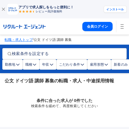
アプリで求人探しをもっと便利に！
インストール
レビュー高評価
無料
会員ログイン
/
転職・求人トップ
公文 ドイツ語 講師 募集
検索条件を設定する
勤務地
職種
年収
こだわり条件
雇用形態
新着のみ
公文 ドイツ語 講師 募集の転職・求人・中途採用情報
条件に合った求人が 0件でした
検索条件を緩めて、再度検索してください