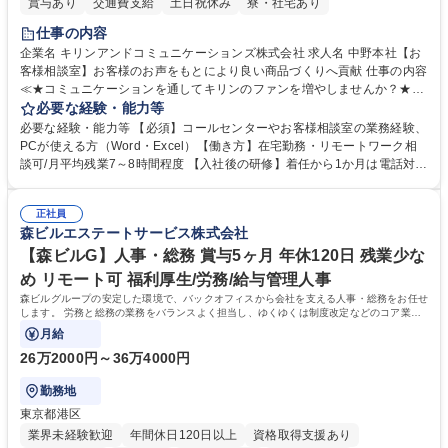
賞与あり
交通費支給
土日祝休み
寮・社宅あり
仕事の内容
企業名 キリンアンドコミュニケーションズ株式会社 求人名 中野本社【お
客様相談室】お客様のお声をもとにより良い商品づくりへ貢献 仕事の内容
≪★コミュニケーションを通してキリンのファンを増やしませんか？★≫
お客様のお声をより良い商品づくりに活かしていく上で、窓口となるお客
必要な経験・能力等
様相談室でのお仕事です。 日々お客様からいただくキリングループへのご
必要な経験・能力等 【必須】コールセンターやお客様相談室の業務経験、
意見を、企業活動に活かしています。お客様からの声に迅速かつ誠意をも
PCが使える方（Word・Excel）【働き方】在宅勤務・リモートワーク相
って対応、情報提供するとともにグループ内活動に反映しています。 【具
談可/月平均残業7～8時間程度 【入社後の研修】着任から1か月は電話対応
体的には】電話応対、メール、お手紙対応、ご指摘品調査報告書作成、有
のOJTを中心に実施し、電話対応に慣れた段階でメール・手紙のOJTを実
人チャットボット対応など。 【1日の対応件数】■電話：月間一人当たり
施する予定です。独り立ち以降もしっかりフォローする体制を整えていま
平均100件前後■メール・手紙：同上40件前後 募集職種 中野本社【お客様
正社員
すのでご安心ください。 【当社について】キリングループの広報機能を担
森ビルエステートサービス株式会社
相談室】お客様のお声をもとにより良い商品づくりへ貢献
う会社として、お客様との出会いを大切にし、磨き上げたホスピタリティ
を込めてコミュニケーションをとりながら広報関連業務を行っておりま
【森ビルG】人事・総務 賞与5ヶ月 年休120日 残業少な
す。 学歴・資格 学歴：大学院 大学 高専 短大 専修学校 高校 語学力： 資
め リモート可 福利厚生/労務/給与管理人事
格：
森ビルグループの安定した環境で、バックオフィスから会社を支える人事・総務をお任せ
します。 労務と総務の業務をバランスよく担当し、ゆくゆくは制度改定などのコア業務
にも挑戦できる、やりがいある環境です。
月給
26万2000円～36万4000円
勤務地
東京都港区
業界未経験歓迎
年間休日120日以上
資格取得支援あり