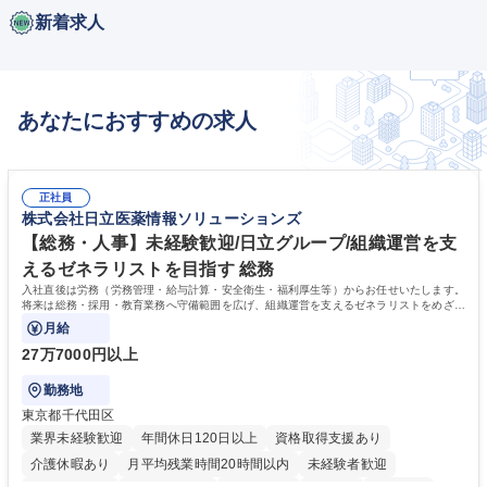
新着求人
あなたにおすすめの求人
正社員
株式会社日立医薬情報ソリューションズ
【総務・人事】未経験歓迎/日立グループ/組織運営を支
えるゼネラリストを目指す 総務
入社直後は労務（労務管理・給与計算・安全衛生・福利厚生等）からお任せいたします。
将来は総務・採用・教育業務へ守備範囲を広げ、組織運営を支えるゼネラリストをめざせ
ます。
月給
27万7000円以上
勤務地
東京都千代田区
業界未経験歓迎
年間休日120日以上
資格取得支援あり
介護休暇あり
月平均残業時間20時間以内
未経験者歓迎