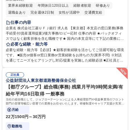
業界未経験歓迎
年間休日120日以上
経験者歓迎
研修あり
退職金あり
完全週休2日制
女性が活躍中
交通費支給
土日祝休み
仕事の内容
企業名 株式会社三菱ＵＦＪ銀行 求人名 【東京都】本支店の窓口業務(事務
手続受付/資産運用提案)/後方事務/ロビー応対 仕事の内容 ★バックオフィ
スではなく顧客折衝を含む職種です★ 国内の本支店等にて下記の業務に従
事していただきます。 ■窓口/後方/ロビーにて事務手続等の受付・オペレ
必要な経験・能力等
ーション、お客様対応 ■窓口にて、ご来店された個人のお客様に対して金
必要な経験・能力等 【必須】★顧客折衝経験を活かしてご活躍可能な環境
融商品のご提案 ■効率的な事務運用の検討・構築等 ≪業務紹介：ご応募前
です。 ■販売or接客or窓口業務or営業経験をお持ちの方(業界不問) ※対話
に必ずご覧ください≫ ※記事 https://www.mysite.bk.mufg.jp/career/circle/
を通じてニーズをヒアリングし対応/提案を実施した経験必須 ■正社員とし
article17/ ※動画 https://youtu.be/H-S7HaJqqbg 募集職種 【東京都】本支
ての就業経験1年以上 【歓迎】■金融業界での就業経験■銀行での預金為替
店の窓口業務(事務手続受付/資産運用提案)/後方事務/ロビー応対
事務経験 ■金融商品の提案・販売経験 ≪魅力≫研修やOJT環境が整ってい
正社員
るので安心して入行いただけます。 幅広いキャリアの選択肢があり、公募
公益財団法人東京都道路整備保全公社
や社内副業等を活用し、 一人ひとりが挑戦できるカルチャーが浸透してい
ます。 学歴・資格 学歴：大学院 大学 高専 短大 専修学校 高校 語学力：
【都庁グループ】総合職(事務) 残業月平均9時間未満/有
資格：
給年平均16日取得 一般事務
当社の総合職として、ジョブローテーションによる人事経理部門や収益事業等のフロント
部門の部署等幅広い部署での業務をお任せいたします。研修制度やキャリア支援が充実し
ております！ ※下記業務詳細
月給
22万1500円～30万円
勤務地