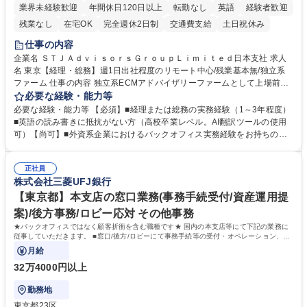
業界未経験歓迎
年間休日120日以上
転勤なし
英語
経験者歓迎
残業なし
在宅OK
完全週休2日制
交通費支給
土日祝休み
仕事の内容
企業名 ＳＴＪＡｄｖｉｓｏｒｓＧｒｏｕｐＬｉｍｉｔｅｄ日本支社 求人
名 東京【経理・総務】週1日出社程度のリモート中心/残業基本無/独立系
ファーム 仕事の内容 独立系ECMアドバイザリーファームとして上場前後
の資本市場戦略を設計する当社にて経理・総務をお任せします。基礎的な
必要な経験・能力等
バックオフィス業務からスタートし組織を支える専任担当として広く活躍
必要な経験・能力等 【必須】■経理または総務の実務経験（1～3年程度）
できる環境です。 ■日常経理、月次および年次決算サポート業務 ■本国
■英語の読み書きに抵抗がない方（高校卒業レベル。AI翻訳ツールの使用
（グローバル）との英文メール対応（AI翻訳ツール等を使用しての対応で
可）【尚可】■外資系企業におけるバックオフィス実務経験をお持ちの方
問題ございません） ■オフィス環境整備、郵便物の発送・受取等の総務業
【必須・尚可要件】簿記などの特別な資格や、TOEIC等のスコアは求めて
務全般 ■その他バックオフィス関連サポート ※ご経験に合わせて無理なく
おりません。日々の事務処理を丁寧かつ正確に行える方を歓迎します。
業務をお任せします。残業も基本的には発生せず、ご自身のペースで業務
正社員
【働き方について】現在は週4日程度の在宅勤務を実施しており、ワーク
株式会社三菱UFJ銀行
を進めやすく定着率の高い環境です。 募集職種 東京【経理・総務】週1日
ライフバランスを重視する方に最適な環境です（フルリモートも面接で相
出社程度のリモート中心/残業基本無/独立系ファーム
談可）。【求める人物像】幅広いバックオフィス業務に柔軟に対応でき、
【東京都】本支店の窓口業務(事務手続受付/資産運用提
社内外と円滑にコミュニケーションを取りながら業務を推進できる方 学
案)/後方事務/ロビー応対 その他事務
歴・資格 学歴：大学院 大学 高専 短大 専修学校 高校 語学力： 資格：
★バックオフィスではなく顧客折衝を含む職種です★ 国内の本支店等にて下記の業務に
従事していただきます。 ■窓口/後方/ロビーにて事務手続等の受付・オペレーション、お
客様対応
月給
32万4000円以上
勤務地
東京都23区