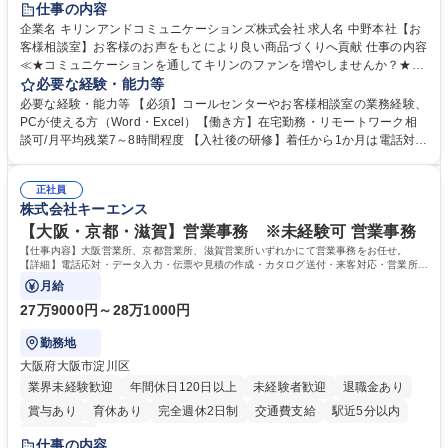
仕事の内容
企業名 キリンアンドコミュニケーションズ株式会社 求人名 中野本社【お
客様相談室】お客様のお声をもとにより良い商品づくりへ貢献 仕事の内容
≪★コミュニケーションを通してキリンのファンを増やしませんか？★≫
お客様のお声をより良い商品づくりに活かしていく上で、窓口となるお客
必要な経験・能力等
様相談室でのお仕事です。 日々お客様からいただくキリングループへのご
必要な経験・能力等 【必須】コールセンターやお客様相談室の業務経験、
意見を、企業活動に活かしています。お客様からの声に迅速かつ誠意をも
PCが使える方（Word・Excel）【働き方】在宅勤務・リモートワーク相
って対応、情報提供するとともにグループ内活動に反映しています。 【具
談可/月平均残業7～8時間程度 【入社後の研修】着任から1か月は電話対応
体的には】電話応対、メール、お手紙対応、ご指摘品調査報告書作成、有
のOJTを中心に実施し、電話対応に慣れた段階でメール・手紙のOJTを実
人チャットボット対応など。 【1日の対応件数】■電話：月間一人当たり
施する予定です。独り立ち以降もしっかりフォローする体制を整えていま
平均100件前後■メール・手紙：同上40件前後 募集職種 中野本社【お客様
正社員
すのでご安心ください。 【当社について】キリングループの広報機能を担
株式会社キーエンス
相談室】お客様のお声をもとにより良い商品づくりへ貢献
う会社として、お客様との出会いを大切にし、磨き上げたホスピタリティ
を込めてコミュニケーションをとりながら広報関連業務を行っておりま
【大阪・京都・滋賀】営業事務 ※未経験可 営業事務
す。 学歴・資格 学歴：大学院 大学 高専 短大 専修学校 高校 語学力： 資
【仕事内容】大阪営業所、京都営業所、滋賀営業所いずれかにて営業事務をお任せ。
格：
【詳細】電話応対・データ入力・伝票や見積の作成・カタログ送付・来客対応・営業所内
で発生する事務業務や業務改善をお任せ。
月給
27万9000円～28万1000円
勤務地
大阪府大阪市淀川区
業界未経験歓迎
年間休日120日以上
未経験者歓迎
退職金あり
賞与あり
育休あり
完全週休2日制
交通費支給
駅近5分以内
土日祝休み
仕事の内容