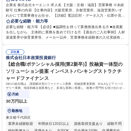
企業名 株式会社キーエンス 求人名 【大阪・京都・滋賀】営業事務 ※未経
験可 仕事の内容 【仕事内容】大阪営業所、京都営業所、滋賀営業所いず
れかにて営業事務をお任せ。 【詳細】電話応対・データ入力・伝票や見積
の作成・カタログ送付・来客対応・営業所内で発生する事務業務や業務改
必要な経験・能力等
善をお任せ。 【教育制度】ご入社後、育成担当とペアになりながらOJTに
必要な経験・能力等 【必須】■協調性を持って業務推進出来る方 ■改善案
て業務を覚えていただくことが可能です。業務システムがきちんと構築さ
を出しながら、主体的に業務を進めて行ける方 【過去のご入社事例】人材
れているため、スムーズに仕事に慣れることができる環境です。また、
派遣業界や保育業界等、メーカー以外、営業事務未経験者の入社実績有
「チームで成果を出す文化」があり、良いやり方を積極的に共有しながら
【当社の事務職について】単なる事務ではなく主体性を発揮したサポート
常に改善を目指す風土のため、安心して業務に取り組んでいただけます。
により、キーエンスの付加価値向上に貢献します。ベースの定型業務に加
募集職種 【大阪・京都・滋賀】営業事務 ※未経験可
正社員
えて、お客様や社員の状況に合わせ、能動的なサポート、改善の動きも期
株式会社日本政策投資銀行
待され。組織を支えるスペシャリストとして、チームに貢献し、結果的に
社員から頼られる存在になることができます。平均19:30の退勤以降の業
【総合職/ポテンシャル採用(第2新卒)】投融資一体型の
務の持ち帰りも禁止されており、メリハリのある働き方となります。 学
ソリューション提案 インベストバンキングストラクチ
歴・資格 学歴：大学院 大学 高専 短大 語学力： 資格：
ャードファイナンス
DBJの総合職は、課題解決型のファイナンス業務、投融資審査業務、M＆Aなどアドバイ
ザリー業務、地域戦略企画業務など、多様な業務に精通し、複数の専門性を掛け合わせて
広く社会に貢献していく職種です。
月給
30万円以上
勤務地
東京都千代田区
業界未経験歓迎
年間休日120日以上
資格取得支援あり
経験不問
時短勤務あり
退職金あり
在宅OK
完全週休2日制
交通費支給