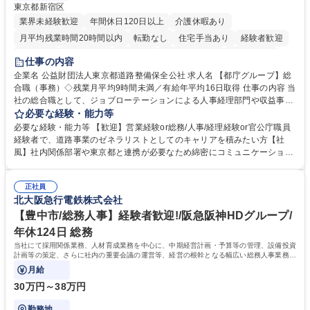
東京都新宿区
業界未経験歓迎
年間休日120日以上
介護休暇あり
月平均残業時間20時間以内
転勤なし
住宅手当あり
経験者歓迎
研修あり
退職金あり
賞与あり
完全週休2日制
交通費支給
仕事の内容
駅近5分以内
資格取得手当あり
食事補助あり
企業名 公益財団法人東京都道路整備保全公社 求人名 【都庁グループ】総
合職（事務）◇残業月平均9時間未満／有給年平均16日取得 仕事の内容 当
社の総合職として、ジョブローテーションによる人事経理部門や収益事業
等のフロント部門の部署等幅広い部署での業務をお任せいたします。研修
必要な経験・能力等
制度やキャリア支援が充実しております！ ※下記業務詳細 【業務詳細】■
必要な経験・能力等 【歓迎】営業経験or総務/人事/経理経験or官公庁職員
管理部門：広報、人事、経理など当公社の運営に係る管理業務 ■収益部
経験者で、道路事業のゼネラリストとしてのキャリアを積みたい方【社
門：駐車場の新規開拓、管理運営、新宿駅西口広場の「イベントコーナ
風】社内関係部署や東京都と連携が必要なため綿密にコミュニケーション
ー」などの管理運営 ■道路部門：整備の急がれる骨格幹線道路や木造住宅
を図っています。 【業務の魅力】■幅広く携われる：総合職（事務）で
密集地域の特定整備路線の用地取得、道路に関する普及啓発事業、都内の
は、駐車場の管理運営や道路用地の取得、公益財団法人の中枢を担う管理
道路施設や道路工事現場の見学ツアー事業 ※入社後は上記いずれかの部門
正社員
部門など多岐に渡る業務を経験できます。 ■様々なプロジェクト：駐車場
北大阪急行電鉄株式会社
へ配属。※業務内容変更の範囲：会社の定める業務 募集職種 【都庁グル
事業の他、新宿駅西口広場内に設置された照明を兼ねた広告「ブライトサ
ープ】総合職（事務）◇残業月平均9時間未満／有給年平均16日取得
イン」の管理運営を行うなど、事業収益を生み出す活動を積極的に行って
【豊中市/総務人事】経験者歓迎!/阪急阪神HDグループ/
います。 学歴・資格 学歴：大学院 大学 高専 短大 専修学校 高校 語学力：
年休124日 総務
資格：
当社にて採用関係業務、人材育成業務を中心に、中期経営計画・予算等の管理、設備投資
計画等の策定、さらに社内の重要会議の運営等、経営の根幹となる幅広い総務人事業務全
般を担当していただきます。
月給
30万円～38万円
勤務地