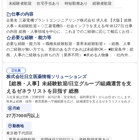
未経験者歓迎
住宅手当あり
時短勤務あり
経験者歓迎
退職金あり
在宅OK
賞与あり
完全週休2日制
交通費支給
仕事の内容
駅近5分以内
土日祝休み
服装自由
寮・社宅あり
食事補助あり
企業名 三菱電機プラントエンジニアリング株式会社 求人名 【大阪】総務
人事＜未経験歓迎＞◇三菱電機G・社会インフラを支える/年休127日 仕事
の内容 総務・人事領域を中心に、これまでのご経験に応じて幅広くお任せ
します。 ＜具体的には＞ ・総務/人事労務（給与・社保・勤怠管理など）
必要な経験・能力等
・採用・教育研修 ・福利厚生運用 など ※基本的には事務所勤務ですが、
必要な経験・能力等 ＜職種未経験歓迎・業界未経験歓迎＞ ～総務、人事
採用や教育等の業務内容により、関西圏以外への日帰り・宿泊を伴う国内
のご経験が無い方でも、意欲のある方であれば未経験OK～ ■歓迎条件：総
出張もございます。 ※担当業務を持ちつつ、お互いに助け合いながら、総
務、人事のご経験をお持ちの方（業界不問） ■求める人物像：・社内外の
務部という組織として協力しながら進める体制です。 募集職種 【大阪】
関係各部門との調整を率先して行い、業務を円滑に遂行できる協調性やコ
総務人事＜未経験歓迎＞◇三菱電機G・社会インフラを支える/年休127日
ミュニケーション能力を持っている方 ・人事総務領域に興味がありゼネラ
正社員
リスト志向をお持ちの方 学歴・資格 学歴：大学院 大学 語学力： 資格：
株式会社日立医薬情報ソリューションズ
【総務・人事】未経験歓迎/日立グループ/組織運営を支
えるゼネラリストを目指す 総務
入社直後は労務（労務管理・給与計算・安全衛生・福利厚生等）からお任せいたします。
将来は総務・採用・教育業務へ守備範囲を広げ、組織運営を支えるゼネラリストをめざせ
ます。
月給
27万7000円以上
勤務地
東京都千代田区
業界未経験歓迎
年間休日120日以上
資格取得支援あり