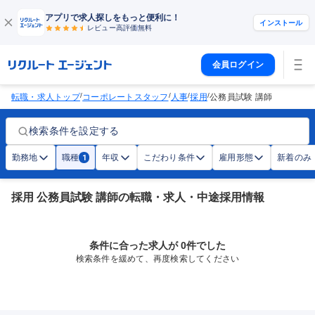
アプリで求人探しをもっと便利に！
インストール
レビュー高評価
無料
会員ログイン
/
/
/
/
転職・求人トップ
コーポレートスタッフ
人事
採用
公務員試験 講師
検索条件を設定する
勤務地
職種
年収
こだわり条件
雇用形態
新着のみ
1
採用 公務員試験 講師の転職・求人・中途採用情報
条件に合った求人が 0件でした
検索条件を緩めて、再度検索してください