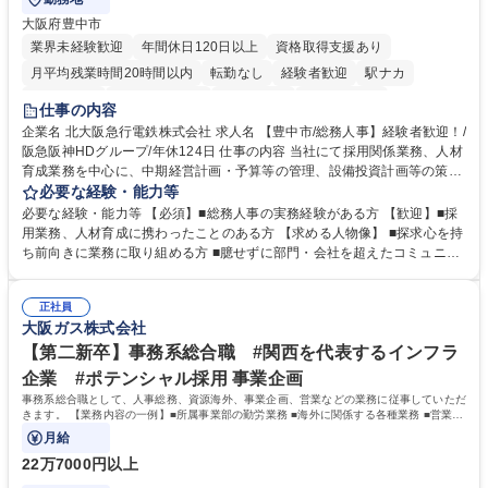
大阪府豊中市
業界未経験歓迎
年間休日120日以上
資格取得支援あり
月平均残業時間20時間以内
転勤なし
経験者歓迎
駅ナカ
退職金あり
完全週休2日制
交通費支給
駅近5分以内
仕事の内容
土日祝休み
服装自由
昼食補助あり
食事補助あり
企業名 北大阪急行電鉄株式会社 求人名 【豊中市/総務人事】経験者歓迎！/
阪急阪神HDグループ/年休124日 仕事の内容 当社にて採用関係業務、人材
育成業務を中心に、中期経営計画・予算等の管理、設備投資計画等の策
定、さらに社内の重要会議の運営等、経営の根幹となる幅広い総務人事業
必要な経験・能力等
務全般を担当していただきます。 【主な業務内容】 ■採用関係業務および
必要な経験・能力等 【必須】■総務人事の実務経験がある方 【歓迎】■採
人材育成(社員研修)業務の推進 ■中期経営計画および予算等の管理 ■設備
用業務、人材育成に携わったことのある方 【求める人物像】 ■探求心を持
投資計画等の策定 ■社内の重要会議の運営 ■その他総務人事業務全般 【入
ち前向きに業務に取り組める方 ■臆せずに部門・会社を超えたコミュニケ
社後】入社後は採用や育成をメインに担当し将来的には経営根幹に関わる
ーションの取れる方 ■自分で考えて行動のできる方 ■第二の創業期を迎え
総務人事業務全般へ幅広く従事していただきます。 募集職種 【豊中市/総
る当社で組織の次代を担うネクスト人材として長期的に成長したい方 ■周
務人事】経験者歓迎！/阪急阪神HDグループ/年休124日
正社員
囲のメンバーと協調しつつ主体性を持って能動的に業務を推進できる方 学
大阪ガス株式会社
歴・資格 学歴：大学院 大学 高専 短大 専修学校 高校 語学力： 資格：
【第二新卒】事務系総合職 #関西を代表するインフラ
企業 #ポテンシャル採用 事業企画
事務系総合職として、人事総務、資源海外、事業企画、営業などの業務に従事していただ
きます。 【業務内容の一例】■所属事業部の勤労業務 ■海外に関係する各種業務 ■営業部
門の企画スタッフ、ルート営業
月給
22万7000円以上