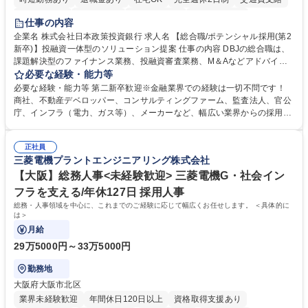
駅近5分以内
土日祝休み
第二新卒歓迎
寮・社宅あり
仕事の内容
食事補助あり
託児所あり
企業名 株式会社日本政策投資銀行 求人名 【総合職/ポテンシャル採用(第2
新卒)】投融資一体型のソリューション提案 仕事の内容 DBJの総合職は、
課題解決型のファイナンス業務、投融資審査業務、M＆Aなどアドバイザ
リー業務、地域戦略企画業務など、多様な業務に精通し、複数の専門性を
必要な経験・能力等
掛け合わせて広く社会に貢献していく職種です。 入社後は、横断的なロー
必要な経験・能力等 第二新卒歓迎※金融業界での経験は一切不問です！
テーションを経て適性や専門性に応じたキャリアを形成していただきま
商社、不動産デベロッパー、コンサルティングファーム、監査法人、官公
す。総合職として入社いただき、下記いずれかの部門でご活躍いただきま
庁、インフラ（電力、ガス等）、メーカーなど、幅広い業界からの採用実
す。※未経験の方に関しては、入行後3ヶ月間の金融の実務を学んでいた
績があります。 ＜求める人物像＞DBJでは、強い社会的使命感をもち、今
だく研修を準備しております。 ・法人RM業務・金融機能業務・コーポレ
後の日本のあり方を俯瞰する総合性と、金融分野のフロンティアを切り拓
ート・ナレッジ業務 ※それぞれの業務内容に関しては、別途その他労働条
正社員
く高い志を併せもった人材を求めています。ポテンシャル採用（第2新
三菱電機プラントエンジニアリング株式会社
件備考欄に記載 募集職種 【総合職/ポテンシャル採用(第2新卒)】投融資一
卒）では、金融業界での経験や知識を問いません。新たな時代を見据え
体型のソリューション提案
て、複雑化する社会課題の解決に向けて先鞭をつける役割を担いたい、と
【大阪】総務人事<未経験歓迎> 三菱電機G・社会イン
いう気概をお持ちの方を心待ちにしています。 学歴・資格 学歴：大学院
フラを支える/年休127日 採用人事
大学 語学力： 資格：
総務・人事領域を中心に、これまでのご経験に応じて幅広くお任せします。 ＜具体的に
は＞
月給
29万5000円～33万5000円
勤務地
大阪府大阪市北区
業界未経験歓迎
年間休日120日以上
資格取得支援あり