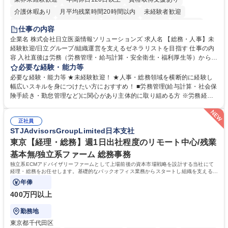
介護休暇あり
月平均残業時間20時間以内
未経験者歓迎
住宅手当あり
時短勤務あり
退職金あり
在宅OK
賞与あり
仕事の内容
育休あり
完全週休2日制
交通費支給
土日祝休み
寮・社宅あり
企業名 株式会社日立医薬情報ソリューションズ 求人名 【総務・人事】未
経験歓迎/日立グループ/組織運営を支えるゼネラリストを目指す 仕事の内
容 入社直後は労務（労務管理・給与計算・安全衛生・福利厚生等）からお
任せいたします。将来は総務・採用・教育業務へ守備範囲を広げ、組織運
必要な経験・能力等
営を支えるゼネラリストをめざせます。 ・初期業務：労働時間管理、給与
必要な経験・能力等 ★未経験歓迎！ ★人事・総務領域を横断的に経験し
計算、社会保険対応、福利厚生管理、安全衛生、健康経営推進等をお任せ
幅広いスキルを身につけたい方におすすめ！ ■労務管理(給与計算・社会保
します。ご経験に応じて、休職者管理など、幅広く経験を積んでいただき
険手続き・勤怠管理など)に関心があり主体的に取り組める方 ※労務経験
ます。 ・将来的な広がり：総務・採用・教育・税務対応・経営企画等。
者は早期にご活躍いただけます。 ■チームで仕事を推進できる方■将来は
★メンバーがマンツーマンで丁寧に教えるため、ご経験が浅くても安心！
マネジメント職として活躍したい 【尚可】■人事、労務、採用、教育業務
幅広く経験を積みたい意欲がある方に最適な環境です。 募集職種 【総
正社員
のご経験 ■労務管理（給与計算・社会保険手続き・勤怠管理など）の経験
STJAdvisorsGroupLimited日本支社
務・人事】未経験歓迎/日立グループ/組織運営を支えるゼネラリストを目
■衛生管理者の資格をお持ちの方 学歴・資格 学歴：大学院 大学 高専 短大
指す
専修学校 高校 語学力： 資格：
東京【経理・総務】週1日出社程度のリモート中心/残業
基本無/独立系ファーム 総務事務
独立系ECMアドバイザリーファームとして上場前後の資本市場戦略を設計する当社にて
経理・総務をお任せします。基礎的なバックオフィス業務からスタートし組織を支える専
任担当として広く活躍できる環境です。
年俸
400万円以上
勤務地
東京都千代田区