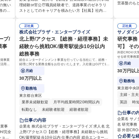
す。 ■出納
営基盤のも
広く対
の業務をお任せいたします。研修制度やキャリア支
の無い
理経験or官公庁職員経験者で、道路事業のゼネラリ
理会計・税
ながら、腰
発
援が充実しております！ ※下記業務詳細 【業務詳
務の経
ストとしてのキャリアを積みたい方【社風】社内関
務全般など） 募集職種 【経理】三菱地所グルー
っています。 当社では現在、働き方改革や徹
ール調整
細】■管理部門：広報、人事、経理など当公社の運営
係部署や東京都と連携が必要なため綿密にコミュニ
日122日/
業務効率化
■通関
に係る管理業務 ■収益部門：駐車場の新規開拓、管理
制度や
ケーションを図っています。 【業務の魅力】■幅広く
に向けて有
入れ調整
運営、新宿駅西口広場の「イベントコーナー」など
正社員
正社員
イフバ
携われる：総合職（事務）では、駐車場の管理運営
長期休暇の
株式会社プラザ・エンタープライズ
サノダイ
目指す
の管理運営 ■道路部門：整備の急がれる骨格幹線道路
当社の
や道路用地の取得、公益財団法人の中枢を担う管理
時間も十分
なく原
や木造住宅密集地域の特定整備路線の用地取得、道
したお
ープ/
部門など多岐に渡る業務を経験できます。 ■様々なプ
北上野/アクセス 【総務・経理事務】未
研究事務
ています。
ースし
路に関する普及啓発事業、都内の道路施設や道路工
生産・
ロジェクト：駐車場事業の他、新宿駅西口広場内に
業事
経験から挑戦OK/最寄駅徒歩10分以内
可】 そ
事も私生活
ート頂
事現場の見学ツアー事業 ※入社後は上記いずれかの
工場と
設置された照明を兼ねた広告「ブライトサイン」の
外部CROや大
総務事務
す。 学歴・資格 学歴：大学院 大学 高専 短大 専修学
部門へ配属。※業務内容変更の範囲：会社の定める
ービス
管理運営を行うなど、事業収益を生み出す活動を積
せる研究事務
校 高校 語
業務 募集職種 【都庁グループ】総合職（事務）◇残
開発事業
総合エンターテインメント事業を行っている当社にて、総務・
極的に行っています。 学歴・資格 学歴：大学院 大学
整備等）CRO
月給
・活用提
経理に関する業務全般をお任せいたします。入社後はOJTで1つ
業月平均9時間未満／有給年平均16日取得
研究契約等の
高専 短大 専修学校 高校 語学力： 資格：
ます。
ひとつ業務を覚えることができ、未経験からでも安心してスタ
30万円以
月給
ートできる環境です。
30万円以上
勤務地
東京都中央
勤務地
主婦・主夫
東京都台東区
業界未経験歓迎
月平均残業時間20時間以内
英語
時
転勤なし
未経験者歓迎
経験者歓迎
交通費支給
仕事の
退職金あり
賞与あり
交通費支給
企業名 サノ
仕事の内容
り
名 研究事務【
企業名 株式会社プラザ・エンタープライズ 求人名 北
容 外部CR
H/完全
上野/アクセス◎【総務・経理事務】未経験から挑戦
ーズに進行
必要な
OK/最寄駅徒歩10分以内 仕事の内容 総合エンターテ