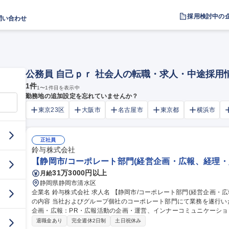
採用検討中の
問い合わせ
公務員 自己ｐｒ 社会人の転職・求人・中途採用
1
件
1
〜
1
件目を表示中
勤務地の追加設定を忘れていませんか？
東京23区
大阪市
名古屋市
東京都
横浜市
正社員
鈴与株式会社
【静岡市/コーポレート部門(経営企画・広報、経理・
31万3000円以上
月給
静岡県静岡市清水区
企業名 鈴与株式会社 求人名 【静岡市/コーポレート部門(経営企画・広報、経理・財務、法務)】未経験歓迎 仕事
の内容 当社およびグループ個社のコーポレート部門にて業務を遂行
企画・広報：PR・広報活動の企画・運営、インナーコミュニケーショ
す。 関連事業管理：物流事業グループ各社の経営全般に関するコンサルティング業務、経営状況に関する調査・
退職金あり
完全週休2日制
土日祝休み