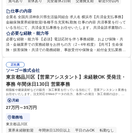
賞与あり
育休あり
完全週休2日制
交通費支給
駅近5分以内
土日祝休み
仕事の内容
企業名 全国共済神奈川県生活協同組合 求人名 横浜市【共済金支払事務】
金融保険業界経験歓迎/各種手当充実/転勤無 仕事の内容 共済事業を行って
いる当社にて、共済金支払事務をお任せいたします。共済金請求書類の受
付・内容確認・審査・データ入力のほか、加入者様や医療機関等からの問
必要な経験・能力等
い合わせ電話対応や書類発送等を担当します。 ■共済金請求書類の受付、
必要な経験・能力等 【必須】電話応対を伴う事務経験、および保険・共
内容確認、および共済金支払に関する審査・事務処理業務全般を担当 ■専
済・金融業界での実務経験をお持ちの方（2～4年程度）【尚可】生命保
用システムへのデータ入力、各種必要書類の作成・発送作業 ■加入者様や
険・損害保険・共済での勤務経験、事故受付や保険金・給付金支払業務経
医療機関等からの各種問い合わせに対する丁寧かつ迅速な電話応対 ■現場
験がある方 【求める人物像】■相手の立場に立った丁寧な対応ができる方
調査の対応および業務プロセスの改善活動 【業務内容の変更範囲】当社の
■チームワークを大切にし、素直に学べる方★外勤の保険営業から内勤事
指定する業務 募集職種 横浜市【共済金支払事務】金融保険業界経験歓迎/
正社員
務へのキャリアチェンジ希望者も大歓迎です！ 学歴・資格 学歴：大学院
ソーゴー株式会社
各種手当充実/転勤無
大学 高専 短大 専修学校 高校 語学力： 資格：
東京都品川区【営業アシスタント】未経験OK 受発注・
事務 年間休日130日 営業事務
樹脂板や建築資材などの販売・加工事業を行っている当社にて、営業アシスタント業務を
お任せいたします。注文対応やWebデータの出力、各所への発注・加工依頼のほか、電
話・メール対応等の事務業務を担当します。
月給
27万円～35万円
勤務地
東京都品川区
業界未経験歓迎
年間休日120日以上
平日のみOK
転勤なし