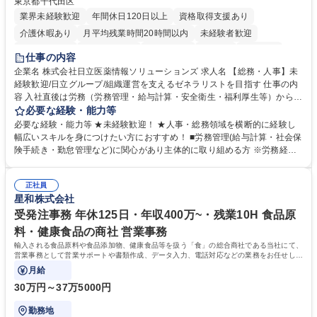
東京都千代田区
業界未経験歓迎
年間休日120日以上
資格取得支援あり
介護休暇あり
月平均残業時間20時間以内
未経験者歓迎
住宅手当あり
時短勤務あり
退職金あり
在宅OK
賞与あり
仕事の内容
育休あり
完全週休2日制
交通費支給
土日祝休み
寮・社宅あり
企業名 株式会社日立医薬情報ソリューションズ 求人名 【総務・人事】未
経験歓迎/日立グループ/組織運営を支えるゼネラリストを目指す 仕事の内
容 入社直後は労務（労務管理・給与計算・安全衛生・福利厚生等）からお
任せいたします。将来は総務・採用・教育業務へ守備範囲を広げ、組織運
必要な経験・能力等
営を支えるゼネラリストをめざせます。 ・初期業務：労働時間管理、給与
必要な経験・能力等 ★未経験歓迎！ ★人事・総務領域を横断的に経験し
計算、社会保険対応、福利厚生管理、安全衛生、健康経営推進等をお任せ
幅広いスキルを身につけたい方におすすめ！ ■労務管理(給与計算・社会保
します。ご経験に応じて、休職者管理など、幅広く経験を積んでいただき
険手続き・勤怠管理など)に関心があり主体的に取り組める方 ※労務経験
ます。 ・将来的な広がり：総務・採用・教育・税務対応・経営企画等。
者は早期にご活躍いただけます。 ■チームで仕事を推進できる方■将来は
★メンバーがマンツーマンで丁寧に教えるため、ご経験が浅くても安心！
マネジメント職として活躍したい 【尚可】■人事、労務、採用、教育業務
幅広く経験を積みたい意欲がある方に最適な環境です。 募集職種 【総
正社員
のご経験 ■労務管理（給与計算・社会保険手続き・勤怠管理など）の経験
星和株式会社
務・人事】未経験歓迎/日立グループ/組織運営を支えるゼネラリストを目
■衛生管理者の資格をお持ちの方 学歴・資格 学歴：大学院 大学 高専 短大
指す
専修学校 高校 語学力： 資格：
受発注事務 年休125日・年収400万~・残業10H 食品原
料・健康食品の商社 営業事務
輸入される食品原料や食品添加物、健康食品等を扱う「食」の総合商社である当社にて、
営業事務として営業サポートや書類作成、データ入力、電話対応などの業務をお任せしま
す。
月給
30万円～37万5000円
勤務地