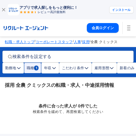
アプリで求人探しをもっと便利に！
インストール
レビュー高評価
無料
会員ログイン
/
/
/
/
転職・求人トップ
コーポレートスタッフ
人事
採用
全農 クミックス
検索条件を設定する
勤務地
職種
年収
こだわり条件
雇用形態
新着のみ
1
採用 全農 クミックスの転職・求人・中途採用情報
条件に合った求人が 0件でした
検索条件を緩めて、再度検索してください