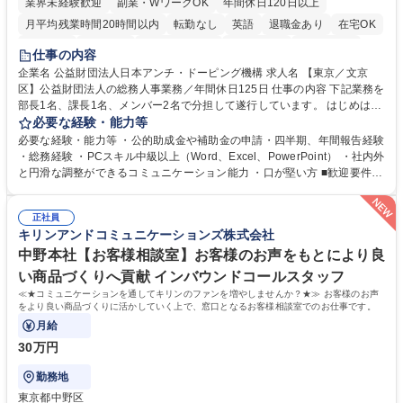
業界未経験歓迎
副業・WワークOK
年間休日120日以上
月平均残業時間20時間以内
転勤なし
英語
退職金あり
在宅OK
賞与あり
育休あり
完全週休2日制
交通費支給
土日祝休み
仕事の内容
食事補助あり
企業名 公益財団法人日本アンチ・ドーピング機構 求人名 【東京／文京
区】公益財団法人の総務人事業務／年間休日125日 仕事の内容 下記業務を
部長1名、課長1名、メンバー2名で分担して遂行しています。 はじめは担
当者として業務を覚えていただき、ゆくゆくはリーダーやマネージャーポ
必要な経験・能力等
ジションとして活躍いただくことを期待しています。 【総務・人事グルー
必要な経験・能力等 ・公的助成金や補助金の申請・四半期、年間報告経験
プの業務内容】 ・人事制度関連 ・採用活動 ・教育研修の企画、実行 ・勤
・総務経験 ・PCスキル中級以上（Word、Excel、PowerPoint） ・社内外
怠管理 ・官公庁への各種提出 ・法定の会議運営（評議員会、理事会） ・
と円滑な調整ができるコミュニケーション能力 ・口が堅い方 ■歓迎要件
コンプライアンス ・内部規程やルールの管理、整備、文書管理 ・契約関
・採用業務経験 ・英語に抵抗がない方 ・営業経験 学歴・資格 学歴：大学
連 ・衛生管理 ・防災関連・公的助成金の管理・オフィス、ファシリティ
院 大学 高専 短大 専修学校 高校 語学力： 資格：
管理 ・福利厚生関連 ・職員からの問合せ、相談対応 ・その他日常の総務
正社員
キリンアンドコミュニケーションズ株式会社
業務全般 募集職種 【東京／文京区】公益財団法人の総務人事業務／年間
休日125日
中野本社【お客様相談室】お客様のお声をもとにより良
い商品づくりへ貢献 インバウンドコールスタッフ
≪★コミュニケーションを通してキリンのファンを増やしませんか？★≫ お客様のお声
をより良い商品づくりに活かしていく上で、窓口となるお客様相談室でのお仕事です。
月給
30万円
勤務地
東京都中野区