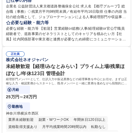
仕事の内容
駅近5分以内
資格取得手当あり
食事補助あり
企業名 公益財団法人東京都道路整備保全公社 求人名 【都庁グループ】総
合職（事務）◇残業月平均9時間未満／有給年平均16日取得 仕事の内容 当
社の総合職として、ジョブローテーションによる人事経理部門や収益事業
等のフロント部門の部署等幅広い部署での業務をお任せいたします。研修
必要な経験・能力等
制度やキャリア支援が充実しております！ ※下記業務詳細 【業務詳細】■
必要な経験・能力等 【歓迎】営業経験or総務/人事/経理経験or官公庁職員
管理部門：広報、人事、経理など当公社の運営に係る管理業務 ■収益部
経験者で、道路事業のゼネラリストとしてのキャリアを積みたい方【社
門：駐車場の新規開拓、管理運営、新宿駅西口広場の「イベントコーナ
風】社内関係部署や東京都と連携が必要なため綿密にコミュニケーション
ー」などの管理運営 ■道路部門：整備の急がれる骨格幹線道路や木造住宅
を図っています。 【業務の魅力】■幅広く携われる：総合職（事務）で
密集地域の特定整備路線の用地取得、道路に関する普及啓発事業、都内の
は、駐車場の管理運営や道路用地の取得、公益財団法人の中枢を担う管理
道路施設や道路工事現場の見学ツアー事業 ※入社後は上記いずれかの部門
正社員
部門など多岐に渡る業務を経験できます。 ■様々なプロジェクト：駐車場
株式会社ネオジャパン
へ配属。※業務内容変更の範囲：会社の定める業務 募集職種 【都庁グル
事業の他、新宿駅西口広場内に設置された照明を兼ねた広告「ブライトサ
ープ】総合職（事務）◇残業月平均9時間未満／有給年平均16日取得
イン」の管理運営を行うなど、事業収益を生み出す活動を積極的に行って
未経験歓迎【経理/みなとみらい】プライム上場/残業ほ
います。 学歴・資格 学歴：大学院 大学 高専 短大 専修学校 高校 語学力：
ぼなし/年休123日 管理会計
資格：
経理部門メンバーとして、仕訳入力や振込業務などの経理事務を中心にお任せ。まずは正
確な入力・確認業務からスタートし、既存メンバーと一緒に業務を進めながら段階的に経
理知識を身につけていただきます。
月給
25万円～28万円
勤務地
神奈川県横浜市西区
業界未経験歓迎
副業・WワークOK
年間休日120日以上
資格取得支援あり
月平均残業時間20時間以内
転勤なし