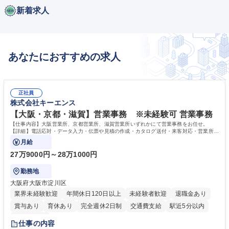
新着求人
あなたにおすすめの求人
正社員
株式会社キーエンス
【大阪・京都・滋賀】営業事務 ※未経験可 営業事務
【仕事内容】大阪営業所、京都営業所、滋賀営業所いずれかにて営業事務をお任せ。
【詳細】電話応対・データ入力・伝票や見積の作成・カタログ送付・来客対応・営業所内
で発生する事務業務や業務改善をお任せ。
月給
27万9000円～28万1000円
勤務地
大阪府大阪市淀川区
業界未経験歓迎
年間休日120日以上
未経験者歓迎
退職金あり
賞与あり
育休あり
完全週休2日制
交通費支給
駅近5分以内
土日祝休み
仕事の内容