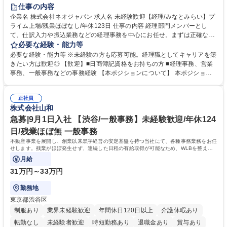
未経験者歓迎
時短勤務あり
退職金あり
在宅OK
賞与あり
仕事の内容
完全週休2日制
交通費支給
駅近5分以内
土日祝休み
服装自由
企業名 株式会社ネオジャパン 求人名 未経験歓迎【経理/みなとみらい】プ
ライム上場/残業ほぼなし/年休123日 仕事の内容 経理部門メンバーとし
寮・社宅あり
て、仕訳入力や振込業務などの経理事務を中心にお任せ。まずは正確な入
力・確認業務からスタートし、既存メンバーと一緒に業務を進めながら段
必要な経験・能力等
階的に経理知識を身につけていただきます。 【具体的には】 ■社内稟議に
必要な経験・能力等 ※未経験の方も応募可能。経理職としてキャリアを築
基づく仕訳入力 ■月末の振込業務 ■明細作成 ■伝票処理、記帳業務 ■既存
きたい方は歓迎◎ 【歓迎】■日商簿記資格をお持ちの方 ■経理事務、営業
メンバーの業務サポート 【将来的には】 ■月次決算補助 ■四半期・年次決
事務、一般事務などの事務経験 【本ポジションについて】 本ポジション
算補助 ■有価証券報告書など開示資料作成補助 ■海外子会社を含む連結決
の魅力は、プライム上場企業の経理部門で、未経験から経理キャリアをス
算補助 ※3～5年程度を目安に、徐々に決算業務へ業務範囲を広げていく
タートできる点です。まずは仕訳入力や振込業務など基礎的な業務から担
想定です。 募集職種 未経験歓迎【経理/みなとみらい】プライム上場/残業
正社員
当し、3～5年をかけて月次決算・四半期決算・開示資料作成補助などへス
株式会社山和
ほぼなし/年休123日
テップアップできます。また、残業は通常月ほぼなく、決算月でも10時間
未満のため、無理なく経理として専門性を身につけられる環境です。 学
急募|9月1日入社 【渋谷/一般事務】未経験歓迎/年休124
歴・資格 学歴：大学院 大学 高専 短大 専修学校 高校 語学力： 資格：日商
日/残業ほぼ無 一般事務
簿記検定1級 日商簿記検定2級
不動産事業を展開し、創業以来黒字経営の安定基盤を持つ当社にて、各種事務業務をお任
せします。残業がほぼ発生せず、連続した日程の有給取得が可能なため、WLBを整えた
い方にお勧めの環境です！
月給
31万円～33万円
勤務地
東京都渋谷区
制服あり
業界未経験歓迎
年間休日120日以上
介護休暇あり
転勤なし
未経験者歓迎
時短勤務あり
退職金あり
賞与あり