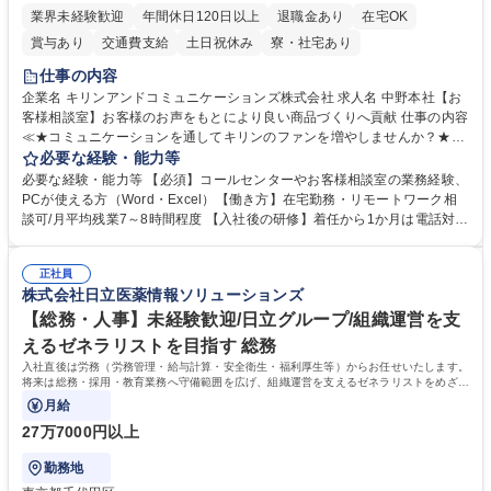
業界未経験歓迎
年間休日120日以上
退職金あり
在宅OK
賞与あり
交通費支給
土日祝休み
寮・社宅あり
仕事の内容
企業名 キリンアンドコミュニケーションズ株式会社 求人名 中野本社【お
客様相談室】お客様のお声をもとにより良い商品づくりへ貢献 仕事の内容
≪★コミュニケーションを通してキリンのファンを増やしませんか？★≫
お客様のお声をより良い商品づくりに活かしていく上で、窓口となるお客
必要な経験・能力等
様相談室でのお仕事です。 日々お客様からいただくキリングループへのご
必要な経験・能力等 【必須】コールセンターやお客様相談室の業務経験、
意見を、企業活動に活かしています。お客様からの声に迅速かつ誠意をも
PCが使える方（Word・Excel）【働き方】在宅勤務・リモートワーク相
って対応、情報提供するとともにグループ内活動に反映しています。 【具
談可/月平均残業7～8時間程度 【入社後の研修】着任から1か月は電話対応
体的には】電話応対、メール、お手紙対応、ご指摘品調査報告書作成、有
のOJTを中心に実施し、電話対応に慣れた段階でメール・手紙のOJTを実
人チャットボット対応など。 【1日の対応件数】■電話：月間一人当たり
施する予定です。独り立ち以降もしっかりフォローする体制を整えていま
平均100件前後■メール・手紙：同上40件前後 募集職種 中野本社【お客様
正社員
すのでご安心ください。 【当社について】キリングループの広報機能を担
株式会社日立医薬情報ソリューションズ
相談室】お客様のお声をもとにより良い商品づくりへ貢献
う会社として、お客様との出会いを大切にし、磨き上げたホスピタリティ
を込めてコミュニケーションをとりながら広報関連業務を行っておりま
【総務・人事】未経験歓迎/日立グループ/組織運営を支
す。 学歴・資格 学歴：大学院 大学 高専 短大 専修学校 高校 語学力： 資
えるゼネラリストを目指す 総務
格：
入社直後は労務（労務管理・給与計算・安全衛生・福利厚生等）からお任せいたします。
将来は総務・採用・教育業務へ守備範囲を広げ、組織運営を支えるゼネラリストをめざせ
ます。
月給
27万7000円以上
勤務地