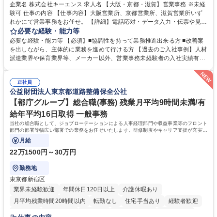
企業名 株式会社キーエンス 求人名 【大阪・京都・滋賀】営業事務 ※未経
験可 仕事の内容 【仕事内容】大阪営業所、京都営業所、滋賀営業所いず
れかにて営業事務をお任せ。 【詳細】電話応対・データ入力・伝票や見積
の作成・カタログ送付・来客対応・営業所内で発生する事務業務や業務改
必要な経験・能力等
善をお任せ。 【教育制度】ご入社後、育成担当とペアになりながらOJTに
必要な経験・能力等 【必須】■協調性を持って業務推進出来る方 ■改善案
て業務を覚えていただくことが可能です。業務システムがきちんと構築さ
を出しながら、主体的に業務を進めて行ける方 【過去のご入社事例】人材
れているため、スムーズに仕事に慣れることができる環境です。また、
派遣業界や保育業界等、メーカー以外、営業事務未経験者の入社実績有
「チームで成果を出す文化」があり、良いやり方を積極的に共有しながら
【当社の事務職について】単なる事務ではなく主体性を発揮したサポート
常に改善を目指す風土のため、安心して業務に取り組んでいただけます。
により、キーエンスの付加価値向上に貢献します。ベースの定型業務に加
募集職種 【大阪・京都・滋賀】営業事務 ※未経験可
正社員
えて、お客様や社員の状況に合わせ、能動的なサポート、改善の動きも期
公益財団法人東京都道路整備保全公社
待され。組織を支えるスペシャリストとして、チームに貢献し、結果的に
社員から頼られる存在になることができます。平均19:30の退勤以降の業
【都庁グループ】総合職(事務) 残業月平均9時間未満/有
務の持ち帰りも禁止されており、メリハリのある働き方となります。 学
給年平均16日取得 一般事務
歴・資格 学歴：大学院 大学 高専 短大 語学力： 資格：
当社の総合職として、ジョブローテーションによる人事経理部門や収益事業等のフロント
部門の部署等幅広い部署での業務をお任せいたします。研修制度やキャリア支援が充実し
ております！ ※下記業務詳細
月給
22万1500円～30万円
勤務地
東京都新宿区
業界未経験歓迎
年間休日120日以上
介護休暇あり
月平均残業時間20時間以内
転勤なし
住宅手当あり
経験者歓迎
研修あり
退職金あり
賞与あり
完全週休2日制
交通費支給