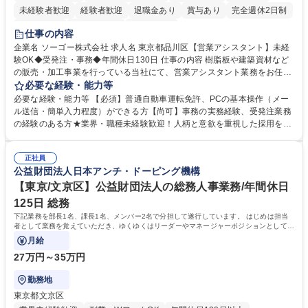
未経験者歓迎
経験者歓迎
退職金あり
賞与あり
完全週休2日制
交通費支給
駅近5分以内
土日祝休み
仕事の内容
企業名 ソーゴー株式会社 求人名 東京都品川区【営業アシスタント】未経
験OK◆受発注・事務◆年間休日130日 仕事の内容 樹脂板や建築資材など
の販売・加工事業を行っている当社にて、営業アシスタント業務をお任せ
いたします。注文対応やWebデータの出力、各所への発注・加工依頼のほ
必要な経験・能力等
か、電話・メール対応等の事務業務を担当します。 ■受注・発注業務：FA
必要な経験・能力等 【必須】普通自動車運転免許、PCの基本操作（メー
Xによる注文対応、Web発注データのプリントアウト、各仕入先・協力会
ル送信・簡単入力程度）ができる方【尚可】事務の実務経験、受発注業務
社への発注および加工依頼等 ■納品書・請求書の作成および発送手配 ■商
の経験のある方★業界・職種未経験歓迎！人柄と意欲を重視した採用を行
品手配・在庫確認・納期調整 ■電話・メールでの問い合わせ対応および付
っています。 【要件】未経験歓迎！未経験からスタートして長く勤務する
随する事務全般 ※高度なPCスキルは不要です。【業務内容の変更範囲】
社員が多数在籍しています。 【求める人物像】納期優先の業界のため状況
当社の指定する業務 募集職種 東京都品川区【営業アシスタント】未経験O
正社員
変化に臨機応変かつ柔軟に対応できる方、約束を守り正確に作業を進めら
公益財団法人日本アンチ・ドーピング機構
K◆受発注・事務◆年間休日130日
れる方を求めています。高度なPCスキルや関数知識は一切不要です。丁
寧な指導体制が整っているため、安心してお仕事をスタートしていただけ
【東京/文京区】公益財団法人の総務人事業務/年間休日
ます。 学歴・資格 学歴：大学院 大学 高専 短大 専修学校 高校 語学力：
125日 総務
資格：
下記業務を部長1名、課長1名、メンバー2名で分担して遂行しています。 はじめは担当
者として業務を覚えていただき、ゆくゆくはリーダーやマネージャーポジションとして活
躍いただくことを期待しています。
月給
27万円～35万円
勤務地
東京都文京区