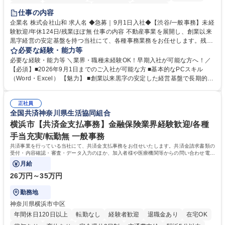
育休あり
完全週休2日制
交通費支給
土日祝休み
仕事の内容
企業名 株式会社山和 求人名 ◆急募｜9月1日入社◆【渋谷/一般事務】未経
験歓迎/年休124日/残業ほぼ無 仕事の内容 不動産事業を展開し、創業以来
黒字経営の安定基盤を持つ当社にて、各種事務業務をお任せします。残業
がほぼ発生せず、連続した日程の有給取得が可能なため、WLBを整えたい
必要な経験・能力等
方にお勧めの環境です！ 入社後はOJTを通じて丁寧に研修を行いますの
必要な経験・能力等 ＼業界・職種未経験OK！早期入社が可能な方へ！／
で、事務未経験の方でも安心して臨むことができます。 【業務詳細】■電
【必須】■2026年9月1日までのご入社が可能な方 ■基本的なPCスキル
話・来客対応 ■物件の鍵や社内の備品管理 ■データ入力や書類作成 ■契約
（Word・Excel） 【魅力】 ■創業以来黒字の安定した経営基盤で長期的に
書などのファイリング ■郵送物の仕訳・発送 など 募集職種 ◆急募｜9月1
安心して働ける環境 ■残業ほぼなしで働きやすさ抜群、プライベートとの
日入社◆【渋谷/一般事務】未経験歓迎/年休124日/残業ほぼ無
両立が可能 ■有給取得を積極的に推奨、年間10日程度の取得実績 ■1ヶ月
正社員
のOJTで業務を習得可能、未経験でもしっかりサポート 学歴・資格 学
全国共済神奈川県生活協同組合
歴：大学院 大学 高専 短大 語学力： 資格：
横浜市【共済金支払事務】金融保険業界経験歓迎/各種
手当充実/転勤無 一般事務
共済事業を行っている当社にて、共済金支払事務をお任せいたします。共済金請求書類の
受付・内容確認・審査・データ入力のほか、加入者様や医療機関等からの問い合わせ電話
対応や書類発送等を担当します。
月給
26万円～35万円
勤務地
神奈川県横浜市中区
年間休日120日以上
転勤なし
経験者歓迎
退職金あり
在宅OK