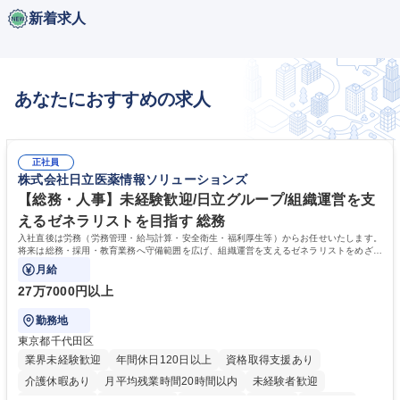
新着求人
あなたにおすすめの求人
正社員
株式会社日立医薬情報ソリューションズ
【総務・人事】未経験歓迎/日立グループ/組織運営を支
えるゼネラリストを目指す 総務
入社直後は労務（労務管理・給与計算・安全衛生・福利厚生等）からお任せいたします。
将来は総務・採用・教育業務へ守備範囲を広げ、組織運営を支えるゼネラリストをめざせ
ます。
月給
27万7000円以上
勤務地
東京都千代田区
業界未経験歓迎
年間休日120日以上
資格取得支援あり
介護休暇あり
月平均残業時間20時間以内
未経験者歓迎