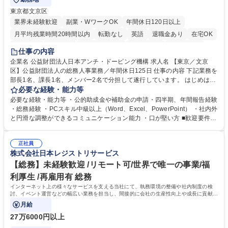
東京都文京区
業界未経験歓迎
副業・WワークOK
年間休日120日以上
月平均残業時間20時間以内
転勤なし
英語
退職金あり
在宅OK
賞与あり
育休あり
完全週休2日制
交通費支給
土日祝休み
仕事の内容
食事補助あり
企業名 公益財団法人日本アンチ・ドーピング機構 求人名 【東京／文京
区】公益財団法人の総務人事業務／年間休日125日 仕事の内容 下記業務を
部長1名、課長1名、メンバー2名で分担して遂行しています。 はじめは担
当者として業務を覚えていただき、ゆくゆくはリーダーやマネージャーポ
必要な経験・能力等
ジションとして活躍いただくことを期待しています。 【総務・人事グルー
必要な経験・能力等 ・公的助成金や補助金の申請・四半期、年間報告経験
プの業務内容】 ・人事制度関連 ・採用活動 ・教育研修の企画、実行 ・勤
・総務経験 ・PCスキル中級以上（Word、Excel、PowerPoint） ・社内外
怠管理 ・官公庁への各種提出 ・法定の会議運営（評議員会、理事会） ・
と円滑な調整ができるコミュニケーション能力 ・口が堅い方 ■歓迎要件
コンプライアンス ・内部規程やルールの管理、整備、文書管理 ・契約関
・採用業務経験 ・英語に抵抗がない方 ・営業経験 学歴・資格 学歴：大学
連 ・衛生管理 ・防災関連・公的助成金の管理・オフィス、ファシリティ
院 大学 高専 短大 専修学校 高校 語学力： 資格：
管理 ・福利厚生関連 ・職員からの問合せ、相談対応 ・その他日常の総務
正社員
株式会社日本レジストリサービス
業務全般 募集職種 【東京／文京区】公益財団法人の総務人事業務／年間
休日125日
【総務】未経験歓迎 /リモート可/世界で唯一の事業/福
利厚生 /再雇用有 総務
インターネット上の様々なサービスを支える当社にて、執務環境の整備や社内制度の検
討、イベント運営などの幅広い業務を担当し、間接的に会社の生産性向上や成長に貢献し
ている部署です。
月給
27万6000円以上