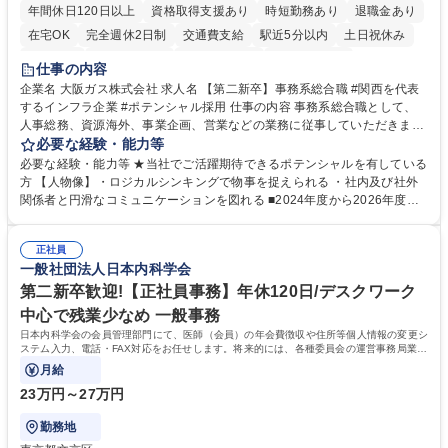
年間休日120日以上
資格取得支援あり
時短勤務あり
退職金あり
在宅OK
完全週休2日制
交通費支給
駅近5分以内
土日祝休み
服装自由
第二新卒歓迎
寮・社宅あり
食事補助あり
仕事の内容
企業名 大阪ガス株式会社 求人名 【第二新卒】事務系総合職 #関西を代表
するインフラ企業 #ポテンシャル採用 仕事の内容 事務系総合職として、
人事総務、資源海外、事業企画、営業などの業務に従事していただきま
す。 【業務内容の一例】■所属事業部の勤労業務 ■海外に関係する各種業
必要な経験・能力等
務 ■営業部門の企画スタッフ、ルート営業 【キャリアパス】入社後の配属
必要な経験・能力等 ★当社でご活躍期待できるポテンシャルを有している
ポジションで一定期間ご活躍頂いた後、本人の適性及び将来のキャリアを
方 【人物像】・ロジカルシンキングで物事を捉えられる ・社内及び社外
鑑みてジョブローテーションを行います。 【育成】OJTでの現場育成や研
関係者と円滑なコミュニケーションを図れる ■2024年度から2026年度ま
修カリキュラムを通じて、Daigasグループの業務で必要となる知識につい
での3ヵ年を対象とする「Daigasグループ中期経営計画2026」を策定しま
て学んでいただきます。 募集職種 【第二新卒】事務系総合職 #関西を代
した。https://www.osakagas.co.jp/company/press/pr2024/1777576_564
表するインフラ企業 #ポテンシャル採用
正社員
72.html ■エネルギーセキュリティの不安定化や気候変動による自然災害の
一般社団法人日本内科学会
甚大化など、これまで以上に社会課題解決の重要性が高まっています。
「未来の日常」の創造に向けて持続可能な社会の実現に貢献してまいりま
第二新卒歓迎!【正社員事務】年休120日/デスクワーク
す。 学歴・資格 学歴：大学院 大学 語学力： 資格：
中心で残業少なめ 一般事務
日本内科学会の会員管理部門にて、医師（会員）の年会費徴収や住所等個人情報の変更シ
ステム入力、電話・FAX対応をお任せします。将来的には、各種委員会の運営事務局業務
などにも幅広く携わっていただきます。
月給
23万円～27万円
勤務地