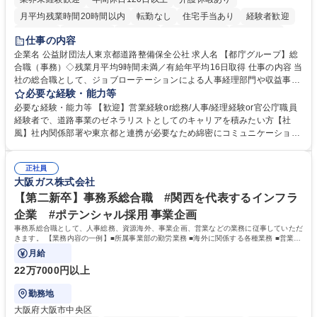
月平均残業時間20時間以内
転勤なし
住宅手当あり
経験者歓迎
研修あり
退職金あり
賞与あり
完全週休2日制
交通費支給
仕事の内容
駅近5分以内
資格取得手当あり
食事補助あり
企業名 公益財団法人東京都道路整備保全公社 求人名 【都庁グループ】総
合職（事務）◇残業月平均9時間未満／有給年平均16日取得 仕事の内容 当
社の総合職として、ジョブローテーションによる人事経理部門や収益事業
等のフロント部門の部署等幅広い部署での業務をお任せいたします。研修
必要な経験・能力等
制度やキャリア支援が充実しております！ ※下記業務詳細 【業務詳細】■
必要な経験・能力等 【歓迎】営業経験or総務/人事/経理経験or官公庁職員
管理部門：広報、人事、経理など当公社の運営に係る管理業務 ■収益部
経験者で、道路事業のゼネラリストとしてのキャリアを積みたい方【社
門：駐車場の新規開拓、管理運営、新宿駅西口広場の「イベントコーナ
風】社内関係部署や東京都と連携が必要なため綿密にコミュニケーション
ー」などの管理運営 ■道路部門：整備の急がれる骨格幹線道路や木造住宅
を図っています。 【業務の魅力】■幅広く携われる：総合職（事務）で
密集地域の特定整備路線の用地取得、道路に関する普及啓発事業、都内の
は、駐車場の管理運営や道路用地の取得、公益財団法人の中枢を担う管理
道路施設や道路工事現場の見学ツアー事業 ※入社後は上記いずれかの部門
正社員
部門など多岐に渡る業務を経験できます。 ■様々なプロジェクト：駐車場
大阪ガス株式会社
へ配属。※業務内容変更の範囲：会社の定める業務 募集職種 【都庁グル
事業の他、新宿駅西口広場内に設置された照明を兼ねた広告「ブライトサ
ープ】総合職（事務）◇残業月平均9時間未満／有給年平均16日取得
イン」の管理運営を行うなど、事業収益を生み出す活動を積極的に行って
【第二新卒】事務系総合職 #関西を代表するインフラ
います。 学歴・資格 学歴：大学院 大学 高専 短大 専修学校 高校 語学力：
企業 #ポテンシャル採用 事業企画
資格：
事務系総合職として、人事総務、資源海外、事業企画、営業などの業務に従事していただ
きます。 【業務内容の一例】■所属事業部の勤労業務 ■海外に関係する各種業務 ■営業部
門の企画スタッフ、ルート営業
月給
22万7000円以上
勤務地
大阪府大阪市中央区