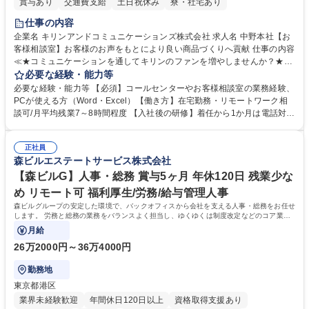
賞与あり
交通費支給
土日祝休み
寮・社宅あり
仕事の内容
企業名 キリンアンドコミュニケーションズ株式会社 求人名 中野本社【お
客様相談室】お客様のお声をもとにより良い商品づくりへ貢献 仕事の内容
≪★コミュニケーションを通してキリンのファンを増やしませんか？★≫
お客様のお声をより良い商品づくりに活かしていく上で、窓口となるお客
必要な経験・能力等
様相談室でのお仕事です。 日々お客様からいただくキリングループへのご
必要な経験・能力等 【必須】コールセンターやお客様相談室の業務経験、
意見を、企業活動に活かしています。お客様からの声に迅速かつ誠意をも
PCが使える方（Word・Excel）【働き方】在宅勤務・リモートワーク相
って対応、情報提供するとともにグループ内活動に反映しています。 【具
談可/月平均残業7～8時間程度 【入社後の研修】着任から1か月は電話対応
体的には】電話応対、メール、お手紙対応、ご指摘品調査報告書作成、有
のOJTを中心に実施し、電話対応に慣れた段階でメール・手紙のOJTを実
人チャットボット対応など。 【1日の対応件数】■電話：月間一人当たり
施する予定です。独り立ち以降もしっかりフォローする体制を整えていま
平均100件前後■メール・手紙：同上40件前後 募集職種 中野本社【お客様
正社員
すのでご安心ください。 【当社について】キリングループの広報機能を担
森ビルエステートサービス株式会社
相談室】お客様のお声をもとにより良い商品づくりへ貢献
う会社として、お客様との出会いを大切にし、磨き上げたホスピタリティ
を込めてコミュニケーションをとりながら広報関連業務を行っておりま
【森ビルG】人事・総務 賞与5ヶ月 年休120日 残業少な
す。 学歴・資格 学歴：大学院 大学 高専 短大 専修学校 高校 語学力： 資
め リモート可 福利厚生/労務/給与管理人事
格：
森ビルグループの安定した環境で、バックオフィスから会社を支える人事・総務をお任せ
します。 労務と総務の業務をバランスよく担当し、ゆくゆくは制度改定などのコア業務
にも挑戦できる、やりがいある環境です。
月給
26万2000円～36万4000円
勤務地
東京都港区
業界未経験歓迎
年間休日120日以上
資格取得支援あり