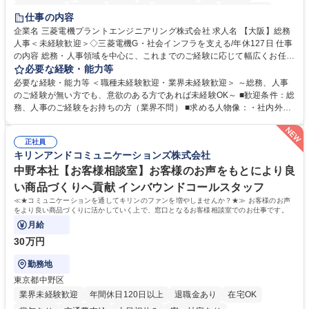
退職金あり
在宅OK
賞与あり
完全週休2日制
交通費支給
仕事の内容
駅近5分以内
土日祝休み
服装自由
寮・社宅あり
食事補助あり
企業名 三菱電機プラントエンジニアリング株式会社 求人名 【大阪】総務
人事＜未経験歓迎＞◇三菱電機G・社会インフラを支える/年休127日 仕事
の内容 総務・人事領域を中心に、これまでのご経験に応じて幅広くお任せ
します。 ＜具体的には＞ ・総務/人事労務（給与・社保・勤怠管理など）
必要な経験・能力等
・採用・教育研修 ・福利厚生運用 など ※基本的には事務所勤務ですが、
必要な経験・能力等 ＜職種未経験歓迎・業界未経験歓迎＞ ～総務、人事
採用や教育等の業務内容により、関西圏以外への日帰り・宿泊を伴う国内
のご経験が無い方でも、意欲のある方であれば未経験OK～ ■歓迎条件：総
出張もございます。 ※担当業務を持ちつつ、お互いに助け合いながら、総
務、人事のご経験をお持ちの方（業界不問） ■求める人物像：・社内外の
務部という組織として協力しながら進める体制です。 募集職種 【大阪】
関係各部門との調整を率先して行い、業務を円滑に遂行できる協調性やコ
総務人事＜未経験歓迎＞◇三菱電機G・社会インフラを支える/年休127日
ミュニケーション能力を持っている方 ・人事総務領域に興味がありゼネラ
正社員
リスト志向をお持ちの方 学歴・資格 学歴：大学院 大学 語学力： 資格：
キリンアンドコミュニケーションズ株式会社
中野本社【お客様相談室】お客様のお声をもとにより良
い商品づくりへ貢献 インバウンドコールスタッフ
≪★コミュニケーションを通してキリンのファンを増やしませんか？★≫ お客様のお声
をより良い商品づくりに活かしていく上で、窓口となるお客様相談室でのお仕事です。
月給
30万円
勤務地
東京都中野区
業界未経験歓迎
年間休日120日以上
退職金あり
在宅OK