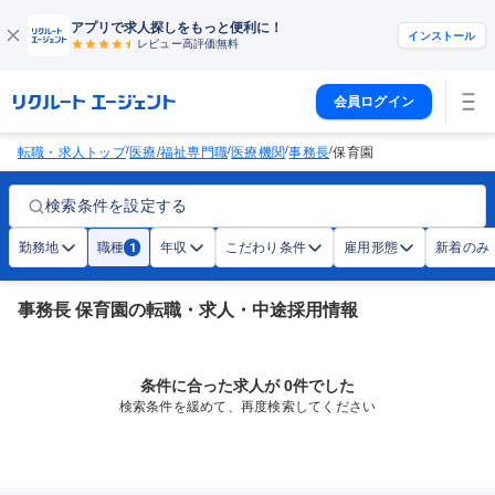
アプリで求人探しをもっと便利に！
インストール
レビュー高評価
無料
会員ログイン
/
/
/
/
転職・求人トップ
医療/福祉専門職
医療機関
事務長
保育園
検索条件を設定する
勤務地
職種
年収
こだわり条件
雇用形態
新着のみ
1
事務長 保育園の転職・求人・中途採用情報
条件に合った求人が 0件でした
検索条件を緩めて、再度検索してください