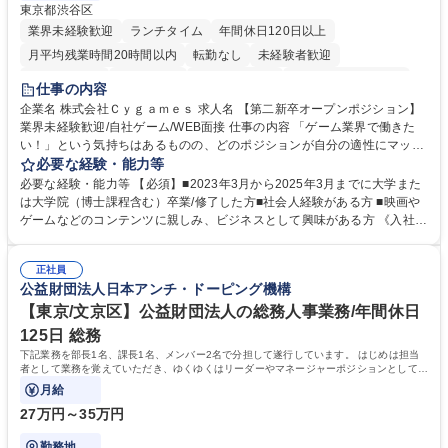
東京都渋谷区
業界未経験歓迎
ランチタイム
年間休日120日以上
月平均残業時間20時間以内
転勤なし
未経験者歓迎
住宅手当あり
経験者歓迎
完全週休2日制
インセンティブあり
仕事の内容
交通費支給
土日祝休み
服装自由
昼食補助あり
第二新卒歓迎
企業名 株式会社Ｃｙｇａｍｅｓ 求人名 【第二新卒オープンポジション】
業界未経験歓迎/自社ゲーム/WEB面接 仕事の内容 「ゲーム業界で働きた
食事補助あり
い！」という気持ちはあるものの、どのポジションが自分の適性にマッチ
しているか悩んでいる方が対象となります！ 総合職（プランナー/データ
必要な経験・能力等
アナリストなど）、技術職（開発エンジニ ア/インフラエンジニアな
必要な経験・能力等 【必須】■2023年3月から2025年3月までに大学また
ど）、デザイン職（デザイナー/イラストレ ーターなど）等から、面接で
は大学院（博士課程含む）卒業/修了した方■社会人経験がある方 ■映画や
ご希望と適正にマッチしたポジションをご案内いたします。ゲームやエン
ゲームなどのコンテンツに親しみ、ビジネスとして興味がある方 《入社実
タメコンテンツが大好きで、「ゲーム業界の未来を自らの手で作りたい」
績 例》 ・メーカー → プロジェクトマネージャー ・ソーシャルゲーム →
「最高のコンテンツを作るためには、何でもやる」という情熱に溢れた方
ゲームプランナー ・通信 → ゲームエンジニア ・独立行政法人 → データ
のご応募をお待ちしております。 募集職種 【第二新卒オープンポジショ
正社員
サイエンティスト 学歴・資格 学歴：大学院 大学 語学力： 資格：
公益財団法人日本アンチ・ドーピング機構
ン】業界未経験歓迎/自社ゲーム/WEB面接
【東京/文京区】公益財団法人の総務人事業務/年間休日
125日 総務
下記業務を部長1名、課長1名、メンバー2名で分担して遂行しています。 はじめは担当
者として業務を覚えていただき、ゆくゆくはリーダーやマネージャーポジションとして活
躍いただくことを期待しています。
月給
27万円～35万円
勤務地