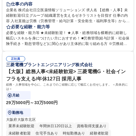
住宅手当あり
時短勤務あり
退職金あり
在宅OK
賞与あり
仕事の内容
育休あり
完全週休2日制
交通費支給
土日祝休み
寮・社宅あり
企業名 株式会社日立医薬情報ソリューションズ 求人名 【総務・人事】未
経験歓迎/日立グループ/組織運営を支えるゼネラリストを目指す 仕事の内
容 入社直後は労務（労務管理・給与計算・安全衛生・福利厚生等）からお
任せいたします。将来は総務・採用・教育業務へ守備範囲を広げ、組織運
必要な経験・能力等
営を支えるゼネラリストをめざせます。 ・初期業務：労働時間管理、給与
必要な経験・能力等 ★未経験歓迎！ ★人事・総務領域を横断的に経験し
計算、社会保険対応、福利厚生管理、安全衛生、健康経営推進等をお任せ
幅広いスキルを身につけたい方におすすめ！ ■労務管理(給与計算・社会保
します。ご経験に応じて、休職者管理など、幅広く経験を積んでいただき
険手続き・勤怠管理など)に関心があり主体的に取り組める方 ※労務経験
ます。 ・将来的な広がり：総務・採用・教育・税務対応・経営企画等。
者は早期にご活躍いただけます。 ■チームで仕事を推進できる方■将来は
★メンバーがマンツーマンで丁寧に教えるため、ご経験が浅くても安心！
マネジメント職として活躍したい 【尚可】■人事、労務、採用、教育業務
幅広く経験を積みたい意欲がある方に最適な環境です。 募集職種 【総
正社員
のご経験 ■労務管理（給与計算・社会保険手続き・勤怠管理など）の経験
三菱電機プラントエンジニアリング株式会社
務・人事】未経験歓迎/日立グループ/組織運営を支えるゼネラリストを目
■衛生管理者の資格をお持ちの方 学歴・資格 学歴：大学院 大学 高専 短大
指す
専修学校 高校 語学力： 資格：
【大阪】総務人事<未経験歓迎> 三菱電機G・社会イン
フラを支える/年休127日 採用人事
総務・人事領域を中心に、これまでのご経験に応じて幅広くお任せします。 ＜具体的に
は＞
月給
29万5000円～33万5000円
勤務地
大阪府大阪市北区
業界未経験歓迎
年間休日120日以上
資格取得支援あり
未経験者歓迎
住宅手当あり
時短勤務あり
経験者歓迎