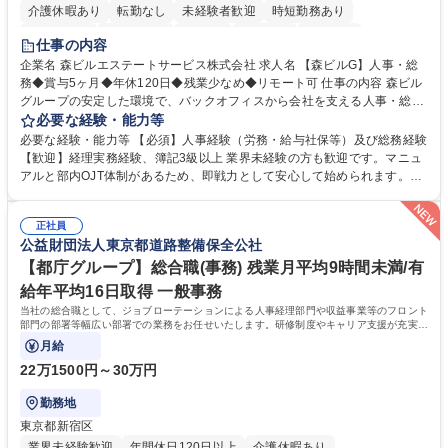
介護休暇あり
転勤なし
未経験者歓迎
時短勤務あり
経験者歓迎
退職金あり
在宅OK
賞与あり
育休あり
仕事の内容
完全週休2日制
交通費支給
長期歓迎
駅近5分以内
土日祝休み
企業名 森ビルエステートサービス株式会社 求人名 【森ビルG】人事・総
務◆賞与5ヶ月◆年休120日◆残業少なめ◆リモート可 仕事の内容 森ビル
グループの安定した環境で、バックオフィスから会社を支える人事・総務
をお任せします。 労務と総務の業務をバランスよく担当し、ゆくゆくは制
必要な経験・能力等
度改定などのコア業務にも挑戦できる、やりがいある環境です。 ■勤怠管
必要な経験・能力等 【必須】人事経験（労務・給与社保等）及び総務経験
理、給与計算、社会保険手続き、年末調整等の労務管理全般 ■入退社手続
【歓迎】経理実務経験、簿記3級以上 業界未経験の方も歓迎です。マニュ
き、社内規定の改定や人事制度改定などのコア業務 ■社内イベントの企画
アルと部内OJT体制があるため、即戦力として安心して始められます。
運営やその他総務業務全般 ※労務と総務を1：1の割合でお任せ。 入社後
【魅力・やりがい】森ビルGの安定基盤で労務から総務まで幅広く携われ
は部内のOJTを中心に、あなたの経験に合わせて不足している部分はいつ
ます。定型業務に留まらず、社内規定や人事制度の改定など会社のコア業
でも質問・相談できる環境が整っているため、安心して成長できます。 募
正社員
務に挑戦できるため、自身の成長と組織への貢献度をダイレクトに実感で
公益財団法人東京都道路整備保全公社
集職種 【森ビルG】人事・総務◆賞与5ヶ月◆年休120日◆残業少なめ◆
きます。 残業少なめ、週1日リモート可など、ワークライフバランスを保
リモート可
ち長期活躍できる環境です。 「これまでの幅広い経験を活かし、長期的な
【都庁グループ】総合職(事務) 残業月平均9時間未満/有
キャリアを築きたい」という前向きな意欲と挑戦を全力で応援します。 学
給年平均16日取得 一般事務
歴・資格 学歴：大学院 大学 高専 短大 専修学校 高校 語学力： 資格：日商
当社の総合職として、ジョブローテーションによる人事経理部門や収益事業等のフロント
簿記検定1級 日商簿記検定2級 日商簿記検定3級
部門の部署等幅広い部署での業務をお任せいたします。研修制度やキャリア支援が充実し
ております！ ※下記業務詳細
月給
22万1500円～30万円
勤務地
東京都新宿区
業界未経験歓迎
年間休日120日以上
介護休暇あり