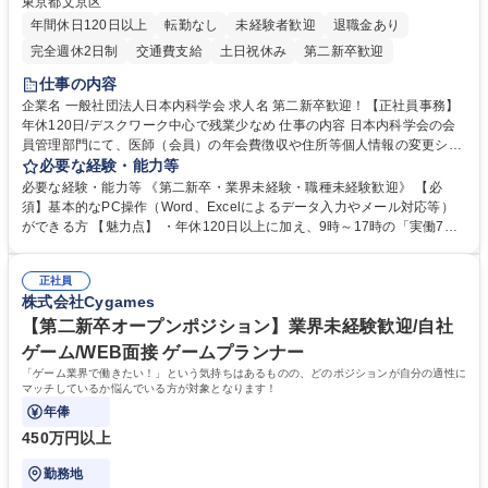
東京都文京区
年間休日120日以上
転勤なし
未経験者歓迎
退職金あり
完全週休2日制
交通費支給
土日祝休み
第二新卒歓迎
仕事の内容
企業名 一般社団法人日本内科学会 求人名 第二新卒歓迎！【正社員事務】
年休120日/デスクワーク中心で残業少なめ 仕事の内容 日本内科学会の会
員管理部門にて、医師（会員）の年会費徴収や住所等個人情報の変更シス
テム入力、電話・FAX対応をお任せします。将来的には、各種委員会の運
必要な経験・能力等
営事務局業務などにも幅広く携わっていただきます。 【会員管理・データ
必要な経験・能力等 《第二新卒・業界未経験・職種未経験歓迎》 【必
入力業務】 ・医師（会員）の住所変更、個人情報のシステム登録・更新
須】基本的なPC操作（Word、Excelによるデータ入力やメール対応等）
・年会費の徴収管理や入金データの照合確認 【問い合わせ対応】 ・会員
ができる方 【魅力点】 ・年休120日以上に加え、9時～17時の「実働7時
（医師）からの電話、FAX、ネット申請に伴う相談受付 ・複雑な案件のへ
間勤務」で残業も少なくワークライフバランスは抜群です。 【将来的な業
のエスカレーション・連携対応 募集職種 第二新卒歓迎！【正社員事務】
務（各種委員会運営）】 ・学会内における各種委員会のスケジュール調
年休120日/デスクワーク中心で残業少なめ
正社員
整、資料作成、当日の運営サポート 学歴・資格 学歴：大学院 大学 語学
株式会社Cygames
力： 資格：
【第二新卒オープンポジション】業界未経験歓迎/自社
ゲーム/WEB面接 ゲームプランナー
「ゲーム業界で働きたい！」という気持ちはあるものの、どのポジションが自分の適性に
マッチしているか悩んでいる方が対象となります！
年俸
450万円以上
勤務地