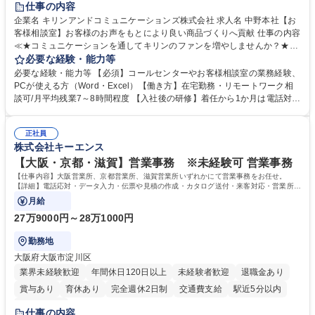
仕事の内容
企業名 キリンアンドコミュニケーションズ株式会社 求人名 中野本社【お
客様相談室】お客様のお声をもとにより良い商品づくりへ貢献 仕事の内容
≪★コミュニケーションを通してキリンのファンを増やしませんか？★≫
お客様のお声をより良い商品づくりに活かしていく上で、窓口となるお客
必要な経験・能力等
様相談室でのお仕事です。 日々お客様からいただくキリングループへのご
必要な経験・能力等 【必須】コールセンターやお客様相談室の業務経験、
意見を、企業活動に活かしています。お客様からの声に迅速かつ誠意をも
PCが使える方（Word・Excel）【働き方】在宅勤務・リモートワーク相
って対応、情報提供するとともにグループ内活動に反映しています。 【具
談可/月平均残業7～8時間程度 【入社後の研修】着任から1か月は電話対応
体的には】電話応対、メール、お手紙対応、ご指摘品調査報告書作成、有
のOJTを中心に実施し、電話対応に慣れた段階でメール・手紙のOJTを実
人チャットボット対応など。 【1日の対応件数】■電話：月間一人当たり
施する予定です。独り立ち以降もしっかりフォローする体制を整えていま
平均100件前後■メール・手紙：同上40件前後 募集職種 中野本社【お客様
正社員
すのでご安心ください。 【当社について】キリングループの広報機能を担
株式会社キーエンス
相談室】お客様のお声をもとにより良い商品づくりへ貢献
う会社として、お客様との出会いを大切にし、磨き上げたホスピタリティ
を込めてコミュニケーションをとりながら広報関連業務を行っておりま
【大阪・京都・滋賀】営業事務 ※未経験可 営業事務
す。 学歴・資格 学歴：大学院 大学 高専 短大 専修学校 高校 語学力： 資
【仕事内容】大阪営業所、京都営業所、滋賀営業所いずれかにて営業事務をお任せ。
格：
【詳細】電話応対・データ入力・伝票や見積の作成・カタログ送付・来客対応・営業所内
で発生する事務業務や業務改善をお任せ。
月給
27万9000円～28万1000円
勤務地
大阪府大阪市淀川区
業界未経験歓迎
年間休日120日以上
未経験者歓迎
退職金あり
賞与あり
育休あり
完全週休2日制
交通費支給
駅近5分以内
土日祝休み
仕事の内容