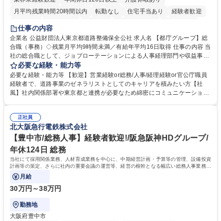
月平均残業時間20時間以内
転勤なし
住宅手当あり
経験者歓迎
研修あり
退職金あり
賞与あり
完全週休2日制
交通費支給
仕事の内容
駅近5分以内
資格取得手当あり
食事補助あり
企業名 公益財団法人東京都道路整備保全公社 求人名 【都庁グループ】総
合職（事務）◇残業月平均9時間未満／有給年平均16日取得 仕事の内容 当
社の総合職として、ジョブローテーションによる人事経理部門や収益事業
等のフロント部門の部署等幅広い部署での業務をお任せいたします。研修
必要な経験・能力等
制度やキャリア支援が充実しております！ ※下記業務詳細 【業務詳細】■
必要な経験・能力等 【歓迎】営業経験or総務/人事/経理経験or官公庁職員
管理部門：広報、人事、経理など当公社の運営に係る管理業務 ■収益部
経験者で、道路事業のゼネラリストとしてのキャリアを積みたい方【社
門：駐車場の新規開拓、管理運営、新宿駅西口広場の「イベントコーナ
風】社内関係部署や東京都と連携が必要なため綿密にコミュニケーション
ー」などの管理運営 ■道路部門：整備の急がれる骨格幹線道路や木造住宅
を図っています。 【業務の魅力】■幅広く携われる：総合職（事務）で
密集地域の特定整備路線の用地取得、道路に関する普及啓発事業、都内の
は、駐車場の管理運営や道路用地の取得、公益財団法人の中枢を担う管理
道路施設や道路工事現場の見学ツアー事業 ※入社後は上記いずれかの部門
正社員
部門など多岐に渡る業務を経験できます。 ■様々なプロジェクト：駐車場
北大阪急行電鉄株式会社
へ配属。※業務内容変更の範囲：会社の定める業務 募集職種 【都庁グル
事業の他、新宿駅西口広場内に設置された照明を兼ねた広告「ブライトサ
ープ】総合職（事務）◇残業月平均9時間未満／有給年平均16日取得
イン」の管理運営を行うなど、事業収益を生み出す活動を積極的に行って
【豊中市/総務人事】経験者歓迎!/阪急阪神HDグループ/
います。 学歴・資格 学歴：大学院 大学 高専 短大 専修学校 高校 語学力：
年休124日 総務
資格：
当社にて採用関係業務、人材育成業務を中心に、中期経営計画・予算等の管理、設備投資
計画等の策定、さらに社内の重要会議の運営等、経営の根幹となる幅広い総務人事業務全
般を担当していただきます。
月給
30万円～38万円
勤務地
大阪府豊中市