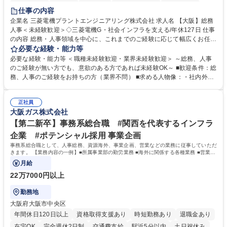
退職金あり
在宅OK
賞与あり
完全週休2日制
交通費支給
仕事の内容
駅近5分以内
土日祝休み
服装自由
寮・社宅あり
食事補助あり
企業名 三菱電機プラントエンジニアリング株式会社 求人名 【大阪】総務
人事＜未経験歓迎＞◇三菱電機G・社会インフラを支える/年休127日 仕事
の内容 総務・人事領域を中心に、これまでのご経験に応じて幅広くお任せ
します。 ＜具体的には＞ ・総務/人事労務（給与・社保・勤怠管理など）
必要な経験・能力等
・採用・教育研修 ・福利厚生運用 など ※基本的には事務所勤務ですが、
必要な経験・能力等 ＜職種未経験歓迎・業界未経験歓迎＞ ～総務、人事
採用や教育等の業務内容により、関西圏以外への日帰り・宿泊を伴う国内
のご経験が無い方でも、意欲のある方であれば未経験OK～ ■歓迎条件：総
出張もございます。 ※担当業務を持ちつつ、お互いに助け合いながら、総
務、人事のご経験をお持ちの方（業界不問） ■求める人物像：・社内外の
務部という組織として協力しながら進める体制です。 募集職種 【大阪】
関係各部門との調整を率先して行い、業務を円滑に遂行できる協調性やコ
総務人事＜未経験歓迎＞◇三菱電機G・社会インフラを支える/年休127日
ミュニケーション能力を持っている方 ・人事総務領域に興味がありゼネラ
正社員
リスト志向をお持ちの方 学歴・資格 学歴：大学院 大学 語学力： 資格：
大阪ガス株式会社
【第二新卒】事務系総合職 #関西を代表するインフラ
企業 #ポテンシャル採用 事業企画
事務系総合職として、人事総務、資源海外、事業企画、営業などの業務に従事していただ
きます。 【業務内容の一例】■所属事業部の勤労業務 ■海外に関係する各種業務 ■営業部
門の企画スタッフ、ルート営業
月給
22万7000円以上
勤務地
大阪府大阪市中央区
年間休日120日以上
資格取得支援あり
時短勤務あり
退職金あり
在宅OK
完全週休2日制
交通費支給
駅近5分以内
土日祝休み