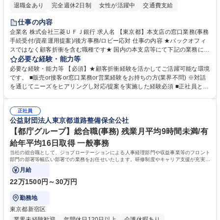
退職金あり
完全週休2日制
女性が活躍中
交通費支給
土日祝休み
仕事の内容
企業名 株式会社三菱ＵＦＪ銀行 求人名 【東京都】本支店の窓口業務(事務
手続受付/資産運用提案)/後方事務/ロビー応対 仕事の内容 ★バックオフィ
スではなく顧客折衝を含む職種です★ 国内の本支店等にて下記の業務に従
事していただきます。 ■窓口/後方/ロビーにて事務手続等の受付・オペレ
必要な経験・能力等
ーション、お客様対応 ■窓口にて、ご来店された個人のお客様に対して金
必要な経験・能力等 【必須】★顧客折衝経験を活かしてご活躍可能な環境
融商品のご提案 ■効率的な事務運用の検討・構築等 ≪業務紹介：ご応募前
です。 ■販売or接客or窓口業務or営業経験をお持ちの方(業界不問) ※対話
に必ずご覧ください≫ ※記事 https://www.mysite.bk.mufg.jp/career/circle/
を通じてニーズをヒアリングし対応/提案を実施した経験必須 ■正社員とし
article17/ ※動画 https://youtu.be/H-S7HaJqqbg 募集職種 【東京都】本支
ての就業経験1年以上 【歓迎】■金融業界での就業経験■銀行での預金為替
店の窓口業務(事務手続受付/資産運用提案)/後方事務/ロビー応対
事務経験 ■金融商品の提案・販売経験 ≪魅力≫研修やOJT環境が整ってい
正社員
るので安心して入行いただけます。 幅広いキャリアの選択肢があり、公募
公益財団法人東京都道路整備保全公社
や社内副業等を活用し、 一人ひとりが挑戦できるカルチャーが浸透してい
ます。 学歴・資格 学歴：大学院 大学 高専 短大 専修学校 高校 語学力：
【都庁グループ】総合職(事務) 残業月平均9時間未満/有
資格：
給年平均16日取得 一般事務
当社の総合職として、ジョブローテーションによる人事経理部門や収益事業等のフロント
部門の部署等幅広い部署での業務をお任せいたします。研修制度やキャリア支援が充実し
ております！ ※下記業務詳細
月給
22万1500円～30万円
勤務地
東京都新宿区
業界未経験歓迎
年間休日120日以上
介護休暇あり