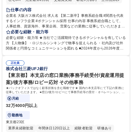
服装自由
第二新卒歓迎
寮・社宅あり
食事補助あり
仕事の内容
企業名 大阪ガス株式会社 求人名 【第二新卒】事務系総合職 #関西を代表
するインフラ企業 #ポテンシャル採用 仕事の内容 事務系総合職として、
人事総務、資源海外、事業企画、営業などの業務に従事していただきま
す。 【業務内容の一例】■所属事業部の勤労業務 ■海外に関係する各種業
必要な経験・能力等
務 ■営業部門の企画スタッフ、ルート営業 【キャリアパス】入社後の配属
必要な経験・能力等 ★当社でご活躍期待できるポテンシャルを有している
ポジションで一定期間ご活躍頂いた後、本人の適性及び将来のキャリアを
方 【人物像】・ロジカルシンキングで物事を捉えられる ・社内及び社外
鑑みてジョブローテーションを行います。 【育成】OJTでの現場育成や研
関係者と円滑なコミュニケーションを図れる ■2024年度から2026年度ま
修カリキュラムを通じて、Daigasグループの業務で必要となる知識につい
での3ヵ年を対象とする「Daigasグループ中期経営計画2026」を策定しま
て学んでいただきます。 募集職種 【第二新卒】事務系総合職 #関西を代
した。https://www.osakagas.co.jp/company/press/pr2024/1777576_564
表するインフラ企業 #ポテンシャル採用
正社員
72.html ■エネルギーセキュリティの不安定化や気候変動による自然災害の
株式会社三菱UFJ銀行
甚大化など、これまで以上に社会課題解決の重要性が高まっています。
「未来の日常」の創造に向けて持続可能な社会の実現に貢献してまいりま
【東京都】本支店の窓口業務(事務手続受付/資産運用提
す。 学歴・資格 学歴：大学院 大学 語学力： 資格：
案)/後方事務/ロビー応対 その他事務
★バックオフィスではなく顧客折衝を含む職種です★ 国内の本支店等にて下記の業務に
従事していただきます。 ■窓口/後方/ロビーにて事務手続等の受付・オペレーション、お
客様対応
月給
32万4000円以上
勤務地
東京都23区
業界未経験歓迎
年間休日120日以上
経験者歓迎
研修あり