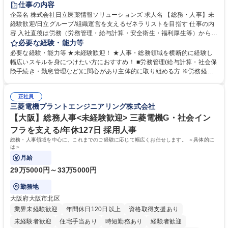
仕事の内容
育休あり
完全週休2日制
交通費支給
土日祝休み
寮・社宅あり
企業名 株式会社日立医薬情報ソリューションズ 求人名 【総務・人事】未
経験歓迎/日立グループ/組織運営を支えるゼネラリストを目指す 仕事の内
容 入社直後は労務（労務管理・給与計算・安全衛生・福利厚生等）からお
任せいたします。将来は総務・採用・教育業務へ守備範囲を広げ、組織運
必要な経験・能力等
営を支えるゼネラリストをめざせます。 ・初期業務：労働時間管理、給与
必要な経験・能力等 ★未経験歓迎！ ★人事・総務領域を横断的に経験し
計算、社会保険対応、福利厚生管理、安全衛生、健康経営推進等をお任せ
幅広いスキルを身につけたい方におすすめ！ ■労務管理(給与計算・社会保
します。ご経験に応じて、休職者管理など、幅広く経験を積んでいただき
険手続き・勤怠管理など)に関心があり主体的に取り組める方 ※労務経験
ます。 ・将来的な広がり：総務・採用・教育・税務対応・経営企画等。
者は早期にご活躍いただけます。 ■チームで仕事を推進できる方■将来は
★メンバーがマンツーマンで丁寧に教えるため、ご経験が浅くても安心！
マネジメント職として活躍したい 【尚可】■人事、労務、採用、教育業務
幅広く経験を積みたい意欲がある方に最適な環境です。 募集職種 【総
正社員
のご経験 ■労務管理（給与計算・社会保険手続き・勤怠管理など）の経験
三菱電機プラントエンジニアリング株式会社
務・人事】未経験歓迎/日立グループ/組織運営を支えるゼネラリストを目
■衛生管理者の資格をお持ちの方 学歴・資格 学歴：大学院 大学 高専 短大
指す
専修学校 高校 語学力： 資格：
【大阪】総務人事<未経験歓迎> 三菱電機G・社会イン
フラを支える/年休127日 採用人事
総務・人事領域を中心に、これまでのご経験に応じて幅広くお任せします。 ＜具体的に
は＞
月給
29万5000円～33万5000円
勤務地
大阪府大阪市北区
業界未経験歓迎
年間休日120日以上
資格取得支援あり
未経験者歓迎
住宅手当あり
時短勤務あり
経験者歓迎