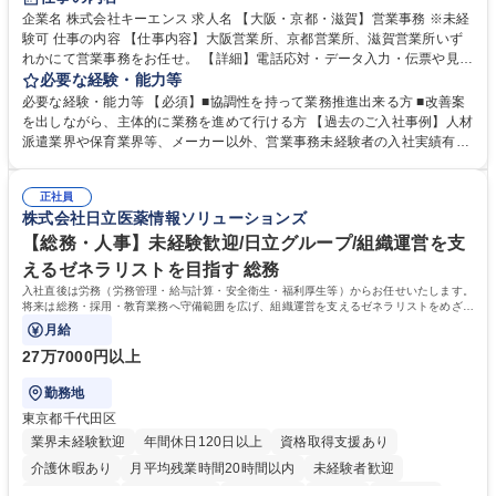
企業名 株式会社キーエンス 求人名 【大阪・京都・滋賀】営業事務 ※未経
験可 仕事の内容 【仕事内容】大阪営業所、京都営業所、滋賀営業所いず
れかにて営業事務をお任せ。 【詳細】電話応対・データ入力・伝票や見積
の作成・カタログ送付・来客対応・営業所内で発生する事務業務や業務改
必要な経験・能力等
善をお任せ。 【教育制度】ご入社後、育成担当とペアになりながらOJTに
必要な経験・能力等 【必須】■協調性を持って業務推進出来る方 ■改善案
て業務を覚えていただくことが可能です。業務システムがきちんと構築さ
を出しながら、主体的に業務を進めて行ける方 【過去のご入社事例】人材
れているため、スムーズに仕事に慣れることができる環境です。また、
派遣業界や保育業界等、メーカー以外、営業事務未経験者の入社実績有
「チームで成果を出す文化」があり、良いやり方を積極的に共有しながら
【当社の事務職について】単なる事務ではなく主体性を発揮したサポート
常に改善を目指す風土のため、安心して業務に取り組んでいただけます。
により、キーエンスの付加価値向上に貢献します。ベースの定型業務に加
募集職種 【大阪・京都・滋賀】営業事務 ※未経験可
正社員
えて、お客様や社員の状況に合わせ、能動的なサポート、改善の動きも期
株式会社日立医薬情報ソリューションズ
待され。組織を支えるスペシャリストとして、チームに貢献し、結果的に
社員から頼られる存在になることができます。平均19:30の退勤以降の業
【総務・人事】未経験歓迎/日立グループ/組織運営を支
務の持ち帰りも禁止されており、メリハリのある働き方となります。 学
えるゼネラリストを目指す 総務
歴・資格 学歴：大学院 大学 高専 短大 語学力： 資格：
入社直後は労務（労務管理・給与計算・安全衛生・福利厚生等）からお任せいたします。
将来は総務・採用・教育業務へ守備範囲を広げ、組織運営を支えるゼネラリストをめざせ
ます。
月給
27万7000円以上
勤務地
東京都千代田区
業界未経験歓迎
年間休日120日以上
資格取得支援あり
介護休暇あり
月平均残業時間20時間以内
未経験者歓迎
住宅手当あり
時短勤務あり
退職金あり
在宅OK
賞与あり