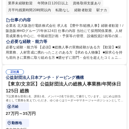
業界未経験歓迎
年間休日120日以上
資格取得支援あり
月平均残業時間20時間以内
転勤なし
経験者歓迎
駅ナカ
退職金あり
完全週休2日制
交通費支給
駅近5分以内
仕事の内容
土日祝休み
服装自由
昼食補助あり
食事補助あり
企業名 北大阪急行電鉄株式会社 求人名 【豊中市/総務人事】経験者歓迎！/
阪急阪神HDグループ/年休124日 仕事の内容 当社にて採用関係業務、人材
育成業務を中心に、中期経営計画・予算等の管理、設備投資計画等の策
定、さらに社内の重要会議の運営等、経営の根幹となる幅広い総務人事業
必要な経験・能力等
務全般を担当していただきます。 【主な業務内容】 ■採用関係業務および
必要な経験・能力等 【必須】■総務人事の実務経験がある方 【歓迎】■採
人材育成(社員研修)業務の推進 ■中期経営計画および予算等の管理 ■設備
用業務、人材育成に携わったことのある方 【求める人物像】 ■探求心を持
投資計画等の策定 ■社内の重要会議の運営 ■その他総務人事業務全般 【入
ち前向きに業務に取り組める方 ■臆せずに部門・会社を超えたコミュニケ
社後】入社後は採用や育成をメインに担当し将来的には経営根幹に関わる
ーションの取れる方 ■自分で考えて行動のできる方 ■第二の創業期を迎え
総務人事業務全般へ幅広く従事していただきます。 募集職種 【豊中市/総
る当社で組織の次代を担うネクスト人材として長期的に成長したい方 ■周
務人事】経験者歓迎！/阪急阪神HDグループ/年休124日
正社員
囲のメンバーと協調しつつ主体性を持って能動的に業務を推進できる方 学
公益財団法人日本アンチ・ドーピング機構
歴・資格 学歴：大学院 大学 高専 短大 専修学校 高校 語学力： 資格：
【東京/文京区】公益財団法人の総務人事業務/年間休日
125日 総務
下記業務を部長1名、課長1名、メンバー2名で分担して遂行しています。 はじめは担当
者として業務を覚えていただき、ゆくゆくはリーダーやマネージャーポジションとして活
躍いただくことを期待しています。
月給
27万円～35万円
勤務地