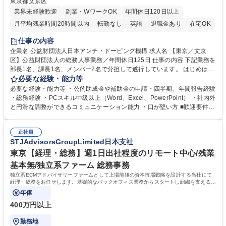
東京都文京区
業界未経験歓迎
副業・WワークOK
年間休日120日以上
月平均残業時間20時間以内
転勤なし
英語
退職金あり
在宅OK
賞与あり
育休あり
完全週休2日制
交通費支給
土日祝休み
仕事の内容
食事補助あり
企業名 公益財団法人日本アンチ・ドーピング機構 求人名 【東京／文京
区】公益財団法人の総務人事業務／年間休日125日 仕事の内容 下記業務を
部長1名、課長1名、メンバー2名で分担して遂行しています。 はじめは担
当者として業務を覚えていただき、ゆくゆくはリーダーやマネージャーポ
必要な経験・能力等
ジションとして活躍いただくことを期待しています。 【総務・人事グルー
必要な経験・能力等 ・公的助成金や補助金の申請・四半期、年間報告経験
プの業務内容】 ・人事制度関連 ・採用活動 ・教育研修の企画、実行 ・勤
・総務経験 ・PCスキル中級以上（Word、Excel、PowerPoint） ・社内外
怠管理 ・官公庁への各種提出 ・法定の会議運営（評議員会、理事会） ・
と円滑な調整ができるコミュニケーション能力 ・口が堅い方 ■歓迎要件
コンプライアンス ・内部規程やルールの管理、整備、文書管理 ・契約関
・採用業務経験 ・英語に抵抗がない方 ・営業経験 学歴・資格 学歴：大学
連 ・衛生管理 ・防災関連・公的助成金の管理・オフィス、ファシリティ
院 大学 高専 短大 専修学校 高校 語学力： 資格：
管理 ・福利厚生関連 ・職員からの問合せ、相談対応 ・その他日常の総務
正社員
STJAdvisorsGroupLimited日本支社
業務全般 募集職種 【東京／文京区】公益財団法人の総務人事業務／年間
休日125日
東京【経理・総務】週1日出社程度のリモート中心/残業
基本無/独立系ファーム 総務事務
独立系ECMアドバイザリーファームとして上場前後の資本市場戦略を設計する当社にて
経理・総務をお任せします。基礎的なバックオフィス業務からスタートし組織を支える専
任担当として広く活躍できる環境です。
年俸
400万円以上
勤務地