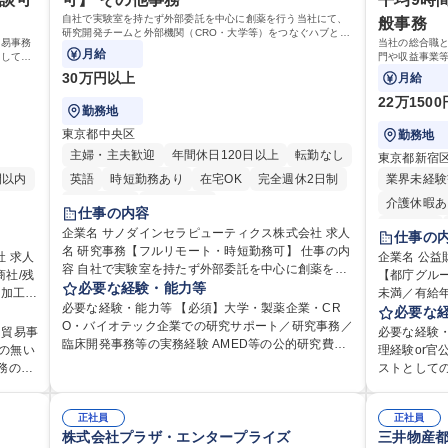
で業務
業務 ※それぞれの業務内容に関しては、別途その他
件前後■メール・
相談
験や知識を問いません。新たな時代を見据えて、複
出会いを大
自社で実験室を持たず外部委託を中心に創薬を行う当社にて、
般事務
労働条件備考欄に記載 募集職種 【総合職/ポテンシャ
本社【お客
ス業務
雑化する社会課題の解決に向けて先鞭をつける役割
めてコミュ
研究開発チームと外部機関（CRO・大学等）をつなぐハブとし
/残業基
ル採用(第2新卒)】投融資一体型のソリューション提
い商品づく
貿易事務
当社の総合職
ケーシ
を担いたい、という気概をお持ちの方を心待ちにし
を行っております。 学歴・資格
て、契約・発注・予算管理などの研究事務全般をお任せしま
月給
として、
門や収益事業
案
す。
ています。 学歴・資格 学歴：大学院 大学 語学力：
高専 短大 
事業の根
お任せいたし
30万円以上
月給
力： 資
資格：
す！ ※下記業
22万150
勤務地
東京都中央区
勤務地
主婦・主夫歓迎
年間休日120日以上
転勤なし
東京都新宿
間以内
英語
時短勤務あり
在宅OK
完全週休2日制
業界未経験
交通費支給
土日祝休み
介護休暇あ
仕事の内容
転勤なし
企業名 サノダインセラピューティクス株式会社 求人
仕事の
名 研究事務【フルリモート・時短勤務可】 仕事の内
研修あり
人
企業名 公益
容 自社で実験室を持たず外部委託を中心に創薬を行
社/残
【都庁グル
完全週休2
う当社にて、研究開発チームと外部機関（CRO・大
必要な経験・能力等
未満／有給年平均16日
資格取得手
学等）をつなぐハブとして、契約・発注・予算管理
必要な経験・能力等 【必須】大学・製薬企業・CR
事務を
として、ジ
必要な
などの研究事務全般をお任せします。 ■見積取得、発
O・バイオテック企業での研究サポート／研究事務／
ション
や収益事業
は貿易事
必要な経験・
注、検収、請求処理等の事務手続き ■委託先との定例
臨床開発事務等の実務経験 AMED等の公的研究費に
広く対
の業務をお
の無い
理経験or
会議の調整・アジェンダ準備・議事録作成 ■研究報告
関する「申請・報告書類の作成補助」および「経費
発
援が充実してお
務の経
ストとして
書、試験関連資料、SOP等の整備・版管理・保管 ■
管理」の実務経験 【尚可】 ■URA経験または産学連
ール調整
細】■管理
係部署や東
研究開発の進捗・タイムライン・予算執行管理サポ
携・研究費管理の経験 ■AMED等の公的研究費の申
■通関
に係る管理
制度や
ケーションを図ってい
ート ■AMED等公的研究費の申請・報告書類作成補助
請・執行管理経験 ■英語での文書読解・メール対応力
入れ調整
正社員
運営、新宿
正社員
イフバ
携われる：
および経費管理 ■社内外関係者との連絡調整・その他
【働き方について】フルリモートやハイブリッド勤
株式会社プラザ・エンタープライズ
三井物産
目指す
の管理運営
当社の
や道路用地