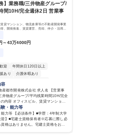
密集地域の特定整備路線の用地取得、道
岐に渡る業務を経験できます。 ■様々なプ
務】業務職/三井物産グループ/
普及啓発事業、都内の道路施設や道路工
：駐車場事業の他、新宿駅西口広場内に
間10H/完全週休2日 営業事
学ツアー事業 ※入社後は上記いずれかの
照明を兼ねた広告「ブライトサイン」の
。※業務内容変更の範囲：会社の定める
行うなど、事業収益を生み出す活動を積
、賃貸マンション、物流倉庫等の不動産開発事業
資格 学歴：大学院 大学
取得、開発推進、賃貸運営、売却、仲介・活用提
間未満／有給年平均16日取得
専修学校 高校 語学力： 資格：
業部門において事務業務を担当いただきます。
0円～43万4000円
歓迎
年間休日120日以上
援あり
介護休暇あり
時間20時間以内
転勤なし
内容
在宅OK
賞与あり
育休あり
市開発株式会社 求人名 【営業事
三井物産グループ/平均残業時間10H/完全
日制
交通費支給
駅近5分以内
寮・社宅あり
庫等の不動産開発事業における用地取
経験・能力等
進、賃貸運営、売却、仲介・活用提案等
能力等 【必須条件】■学歴：4年制大学
部門において事務業務を担当いただきま
歓迎】■宅建士資格保有者※応募に際し必
る資格はありません。宅建士資格をお持
リング、登記簿取得、調書取得・支払業
は入社後に取得を推奨しております（取
用支払、支払管理、請求・支払データ登
助あり） 【求める人物像】 ・