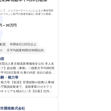
手紙：同上40件前後 募集職種 中野
切にし、磨き上げたホスピタリティを込
様相談室】お客様のお声をもとにより良
ニケーションをとりながら広報関連業務
りへ貢献
として、ジョブローテーションによる人事経理部
 学歴：大学院 大学
等のフロント部門の部署等幅広い部署での業務を
専修学校 高校 語学力： 資格：
ます。研修制度やキャリア支援が充実しておりま
務詳細
0円～30万円
区
歓迎
年間休日120日以上
り
月平均残業時間20時間以内
住宅手当あり
経験者歓迎
内容
退職金あり
賞与あり
財団法人東京都道路整備保全公社 求人名
ープ】総合職（事務）◇残業月平均9時間
日制
交通費支給
駅近5分以内
取得 仕事の内容 当社の総合職
当あり
食事補助あり
ョブローテーションによる人事経理部門
経験・能力等
等のフロント部門の部署等幅広い部署で
能力等 【歓迎】営業経験or総務/人事/経
任せいたします。研修制度やキャリア支
官公庁職員経験者で、道路事業のゼネラリ
ります！ ※下記業務詳細 【業務詳
のキャリアを積みたい方【社風】社内関
部門：広報、人事、経理など当公社の運営
京都と連携が必要なため綿密にコミュニ
業務 ■収益部門：駐車場の新規開拓、管理
ます。 【業務の魅力】■幅広く
駅西口広場の「イベントコーナー」など
総合職（事務）では、駐車場の管理運営
都市開発株式会社
 ■道路部門：整備の急がれる骨格幹線道路
の取得、公益財団法人の中枢を担う管理