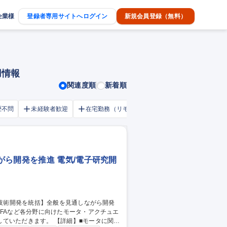
企業様
登録者専用サイトへログイン
新規会員登録（無料）
用情報
関連度順
新着順
歴不問
未経験者歓迎
在宅勤務（リモートワーク）OK
家賃補助・
ら開発を推進 電気/電子研究開
 【詳細】■モータに関わ