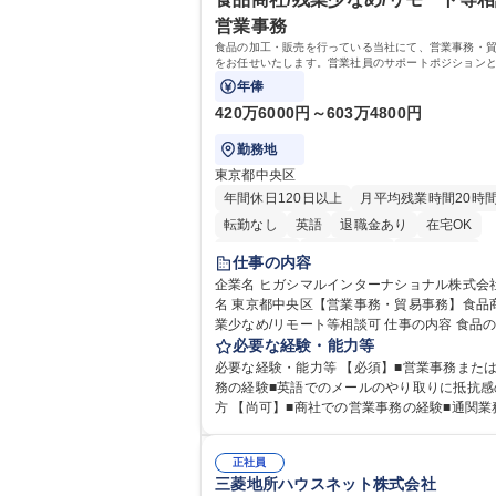
残業も基本的には発生せず、ご自身のペース
方に最適な環境です（フルリモートも面接で
営業事務
を進めやすく定着率の高い環境です。 募集職種 東京
可）。【求める人物像】幅広いバックオフィ
【経理・総務】週1日出社程度のリモート中心
食品の加工・販売を行っている当社にて、営業事務・
に柔軟に対応でき、社内外と円滑にコミュニ
をお任せいたします。営業社員のサポートポジション
本無/独立系ファーム
ョンを取りながら業務を推進できる方 学歴・資格 学
受発注から海外工場との調整まで幅広く対応し、当社
年俸
歴：大学院 大学 高専 短大 専修学校 高校 語学
幹を支えていただきます。
格：
420万6000円～603万4800円
勤務地
東京都中央区
年間休日120日以上
月平均残業時間20時
転勤なし
英語
退職金あり
在宅OK
交通費支給
駅近5分以内
土日祝休み
仕事の内容
企業名 ヒガシマルインターナショナル株式会社 求
名 東京都中央区【営業事務・貿易事務】食品商
業少なめ/リモート等相談可 仕事の内容 食品の加工・
販売を行っている当社にて、営業事務・貿易
必要な経験・能力等
お任せいたします。営業社員のサポートポジ
必要な経験・能力等 【必須】■営業事務また
として、受発注から海外工場との調整まで幅
務の経験■英語でのメールのやり取りに抵抗感
応し、当社事業の根幹を支えていただきます。 ■受
方 【尚可】■商社での営業事務の経験■通関業
注業務、請求書発行 ■海外工場とのスケジュ
験。 【働き方について】所定労働時間は7時間と短め
■在庫管理 ■輸入書類の確認・作成 ■配送手配 
で、残業も月平均20時間以下です。時差出勤
業者を通して行う輸出入業全般 ■倉庫との倉
正社員
週1日のリモート勤務も相談可能で、ワークラ
三菱地所ハウスネット株式会社
等 ※ゼネラリストとしてのキャリアアップを
ランスを保ち長期就業しやすい環境です。 【