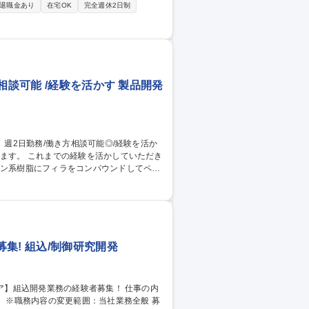
モータに関わる技術検討、要素技術検証ため
退職金あり
在宅OK
完全週休2日制
案など開発に関する周辺業務 ■事業部門との
技術支援(出張対応等含む) ■モータ技術を
相談可能 /経験を活かす 製品開発
途ご説明させていただきます。 ＜仕事内容
集! 組込/制御研究開発
 募