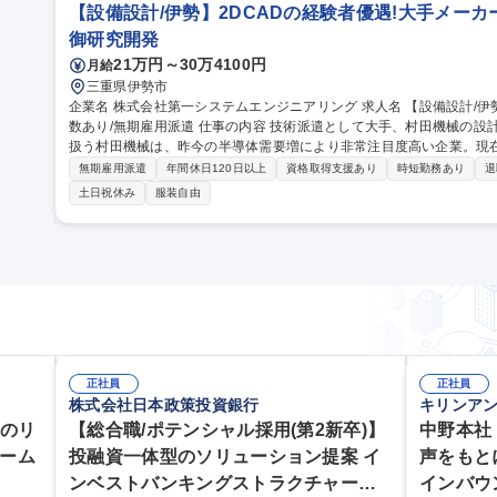
【設備設計/伊勢】2DCADの経験者優遇!大手メーカ
御研究開発
21万円～30万4100円
月給
三重県伊勢市
企業名 株式会社第一システムエンジニアリング 求人名 【設備設計/伊勢】2DCADの経験者優遇！大手メーカー多
数あり/無期雇用派遣 仕事の内容 技術派遣として大手、村田機械の設計業務をお任せします。半導体の搬送装置を
扱う村田機械は、昨今の半導体需要増により非常注目度高い企業。現
ス！！ 【主業務】半導体製造工場向けの搬送装置や工作機械を主にご担当し、村田機械からの仕様を踏まえ詳細
無期雇用派遣
年間休日120日以上
資格取得支援あり
時短勤務あり
退
設計(AutoCAD/SOLIDWORKS)をお任せ。将来的にはリーダー
土日祝休み
服装自由
めをお任せ致します。 【働き方】■残業平均20時間■キャリアUP：
キャリアチェンジも可能です！ 募集職種 【設備設計/伊勢】2DCADの経験者優遇！大手メーカー多数あり/無期雇
用派遣
正社員
正社員
株式会社日本政策投資銀行
キリンア
度のリ
【総合職/ポテンシャル採用(第2新卒)】
中野本社
ァーム
投融資一体型のソリューション提案 イ
声をもと
ンベストバンキングストラクチャード
インバウ