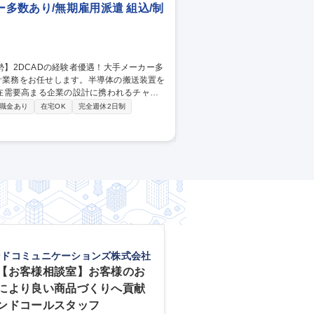
ー多数あり/無期雇用派遣 組込/制
在需要高まる企業の設計に携われるチャン
職金あり
在宅OK
完全週休2日制
として、村田機械との折衝を行い案件の取りまと
本人が望めば、キャリアに応じて別職種など
ンドコミュニケーションズ株式会社
【お客様相談室】お客様のお
により良い商品づくりへ貢献
ンドコールスタッフ