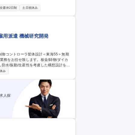
全週休2日制
土日祝休み
雇用派遣 機械研究開発
防水/振動/生産性を考慮した構想設計をご
休み
や振動を考慮した構想設計：製品が過酷な環
ます。 3．生産性を考慮した設計：効率的
ローラ
求人探