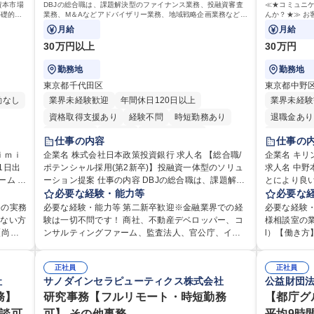
資本市場
DBJの総合職は、課題解決型のファイナンス業務、投融資審査
≪★コミュニ
ファイナンス
基礎的な
業務、M＆Aなどアドバイザリー業務、地域戦略企画業務など、
んか？★≫ お
担当とし
多様な業務に精通し、複数の専門性を掛け合わせて広く社会に
上で、窓口と
月給
月給
貢献していく職種です。
30万円以上
30万円
勤務地
勤務地
東京都千代田区
東京都中野
勤なし
業界未経験歓迎
年間休日120日以上
業界未経験
資格取得支援あり
経験不問
時短勤務あり
退職金あり
退職金あり
在宅OK
完全週休2日制
土日祝休み
仕事の内容
仕事の
交通費支給
駅近5分以内
土日祝休み
ｉｍｉ
企業名 株式会社日本政策投資銀行 求人名 【総合職/
企業名 キ
ポテンシャル採用(第2新卒)】投融資一体型のソリュ
第二新卒歓迎
寮・社宅あり
食事補助あり
求人名 中
ム 仕
ーション提案 仕事の内容 DBJの総合職は、課題解決
とにより良い商品づく
託児所あり
として
型のファイナンス業務、投融資審査業務、M＆Aなど
必要な経験・能力等
ュニケーシ
必要な
経理・
アドバイザリー業務、地域戦略企画業務など、多様
せんか？★
務の実務
必要な経験・能力等 第二新卒歓迎※金融業界での経
必要な経験
ス業務
な業務に精通し、複数の専門性を掛け合わせて広く
活かしてい
がない方
験は一切不問です！ 商社、不動産デベロッパー、コ
様相談室の業
広く活
社会に貢献していく職種です。 入社後は、横断的な
仕事です。 日々お客様からいただくキリングループ
【尚
ンサルティングファーム、監査法人、官公庁、イン
l）【働き方
ローテーションを経て適性や専門性に応じたキャリ
へのご意見
経験を
フラ（電力、ガス等）、メーカーなど、幅広い業界
均残業7～8時間程度 【入社後
メール対
アを形成していただきます。総合職として入社いた
からの声に
からの採用実績があります。 ＜求める人物像＞DBJ
月は電話対
ござい
だき、下記いずれかの部門でご活躍いただきます。
正社員
るとともに
正社員
。日々
では、強い社会的使命感をもち、今後の日本のあり
た段階でメ
社
サノダインセラピューティクス株式会社
公益財団
・受取等
※未経験の方に関しては、入行後3ヶ月間の金融の実
体的には】
しま
方を俯瞰する総合性と、金融分野のフロンティアを
り立ち以降
サポート
務を学んでいただく研修を準備しております。 ・法
品調査報告
宅勤務
務】
切り拓く高い志を併せもった人材を求めています。
研究事務【フルリモート・時短勤務
ますのでご
【都庁グ
ます。
人RM業務・金融機能業務・コーポレート・ナレッジ
【1日の対応
視する
ポテンシャル採用（第2新卒）では、金融業界での経
グループの
相談可
可】 その他事務
平均9時