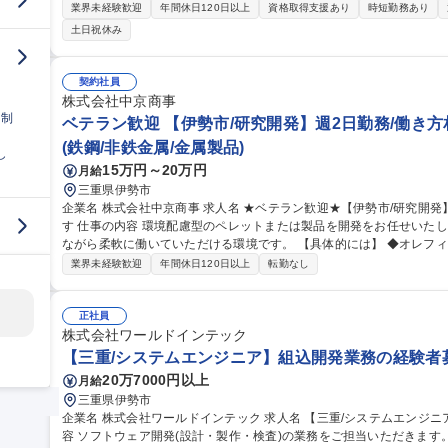
る要素技術開発の調査構想/計画立案、および年度開発計画の策定 ■
業界未経験歓迎
年間休日120日以上
資格取得支援あり
時短勤務あり
の解析/試作/評価の実施、技術的判断 ■開発報告、成果発表、特許提
土日祝休み
連携によるモータ設計の技術的な支援 ■製品不具合に対する事業部への
俯瞰した当社技術ロードマップの策定 募集職種 【伊勢/モータ要素技術開発を統括】全般を見通しながら開発を推
進
契約社員
株式会社中京商事
日制
ベテラン歓迎 【伊勢市/研究開発】週2日勤務/働き方
(鉄鋼/非鉄金属/金属製品)
し
15万円～20万円
月給
三重県伊勢市
企業名 株式会社中京商事 求人名 ★ベテラン歓迎★【伊勢市/研究開発】週2日勤務/働き方相談可能◎/経験を活か
す 仕事の内容 環境配慮型のペレットまたは製品を開発をお任せいたします。 これまでの経験を活かしていただき
ながら柔軟に働いていただける環境です。 【具体的には】 ◆オレフィン系樹脂にフィラをコンパウンドしてペレ
ットを開発 ◆特許申請に必要な資料の作成 など ※詳細は面接にて別
業界未経験歓迎
年間休日120日以上
転勤なし
の変更範囲：会社の定める業務＞ 募集職種 ★ベテラン歓迎★【伊勢市/研究開発】週2日勤務/働き方相談可能◎/経
験を活かす
正社員
株式会社ワールドインテック
【三重/システムエンジニア】組込開発業務の経験者募
20万7000円以上
月給
三重県伊勢市
企業名 株式会社ワールドインテック 求人名 【三重/システムエンジニア】組込開発業務の経験者募集！ 仕事の内
容 ソフトウェア開発(設計・製作・検査)の業務をご担当いただきます。 ※職務内容の変更範囲：当社業務全般