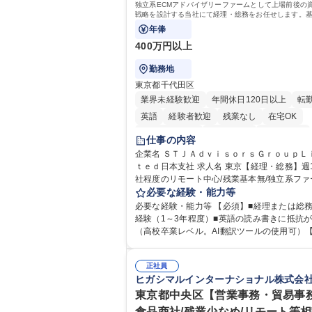
独立系ECMアドバイザリーファームとして上場前後の
戦略を設計する当社にて経理・総務をお任せします。
バックオフィス業務からスタートし組織を支える専任
年俸
て広く活躍できる環境です。
400万円以上
勤務地
東京都千代田区
業界未経験歓迎
年間休日120日以上
転
英語
経験者歓迎
残業なし
在宅OK
完全週休2日制
交通費支給
土日祝休み
仕事の内容
企業名 ＳＴＪＡｄｖｉｓｏｒｓＧｒｏｕｐＬ
ｔｅｄ日本支社 求人名 東京【経理・総務】週1日出
社程度のリモート中心/残業基本無/独立系ファー
事の内容 独立系ECMアドバイザリーファーム
必要な経験・能力等
上場前後の資本市場戦略を設計する当社にて
必要な経験・能力等 【必須】■経理または総
総務をお任せします。基礎的なバックオフィ
経験（1～3年程度）■英語の読み書きに抵抗
からスタートし組織を支える専任担当として
（高校卒業レベル。AI翻訳ツールの使用可）
躍できる環境です。 ■日常経理、月次および年次決算
可】■外資系企業におけるバックオフィス実務
サポート業務 ■本国（グローバル）との英文
お持ちの方 【必須・尚可要件】簿記などの特別な資
応（AI翻訳ツール等を使用しての対応で問題
正社員
格や、TOEIC等のスコアは求めておりません
ヒガシマルインターナショナル株式会
ません） ■オフィス環境整備、郵便物の発送
の事務処理を丁寧かつ正確に行える方を歓迎
の総務業務全般 ■その他バックオフィス関連
す。【働き方について】現在は週4日程度の在
東京都中央区【営業事務・貿易事
※ご経験に合わせて無理なく業務をお任せし
を実施しており、ワークライフバランスを重
食品商社/残業少なめ/リモート等