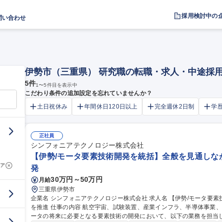
採用検討中の
問い合わせ
伊勢市（三重県） 研究職の転職・求人・中途採
5
件
1
〜
5
件目を表示中
こだわり条件の追加設定を忘れていませんか？
土日祝休み
年間休日120日以上
完全週休2日制
学
正社員
シンフォニアテクノロジー株式会社
【伊勢/モータ要素技術開発を統括】全般を見通しなが
ア
発
30万円～50万円
月給
三重県伊勢市
企業名 シンフォニアテクノロジー株式会社 求人名 【伊勢/モータ要素技術開発を統括】全般を見通しながら開発
を推進 仕事の内容 航空宇宙、試験装置、産業インフラ、半導体事業、FAなど各分野に向けたモータ・アクチュエ
ータの将来に必要となる要素技術の開発において、以下の業務を担当していただきます。