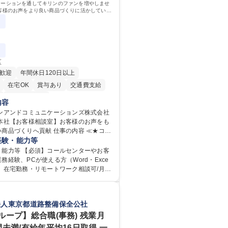
ケーションを通してキリンのファンを増やしませ
客様のお声をより良い商品づくりに活かしていく
なるお客様相談室でのお仕事です。
区
歓迎
年間休日120日以上
在宅OK
賞与あり
交通費支給
寮・社宅あり
内容
リンアンドコミュニケーションズ株式会社
野本社【お客様相談室】お客様のお声をも
りへ貢献 仕事の内容 ≪★コミ
ョンを通してキリンのファンを増やしま
経験・能力等
≫ お客様のお声をより良い商品づくりに
・能力等 【必須】コールセンターやお客
く上で、窓口となるお客様相談室でのお
務経験、PCが使える方（Word・Exce
】在宅勤務・リモートワーク相談可/月平
を、企業活動に活かしています。お客様
の研修】着任から1か
迅速かつ誠意をもって対応、情報提供す
応のOJTを中心に実施し、電話対応に慣れ
グループ内活動に反映しています。 【具
ール・手紙のOJTを実施する予定です。独
法人東京都道路整備保全公社
電話応対、メール、お手紙対応、ご指摘
もしっかりフォローする体制を整えてい
書作成、有人チャットボット対応など。
安心ください。 【当社について】キリン
ループ】総合職(事務) 残業月
件数】■電話：月間一人当たり平均100
広報機能を担う会社として、お客様との
間未満/有給年平均16日取得 一