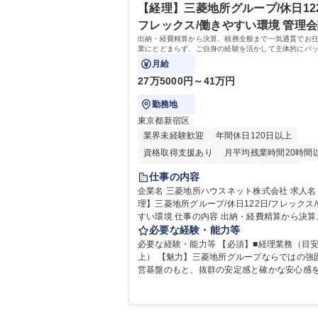
ことが可能です。単に商品を販売するだけで
強み】1991年の設立以来、外食産業を中心と
【経理】三菱地所グループ/休日122
料の仕入れから販売までをトータルプロデュ
客様の多様なニーズに沿った冷凍水産物等の
フレックス/働きやすい環境 管理
ているため、商品に関わる全ての業務をサポ
輸入・販売を一貫して手掛けています。自社
出納・経費精算から決算、税務全般まで一気通貫でお
きます。 募集職種 東京都中央区【営業事務・貿易事
海外拠点の強固な連携によるワンストップサ
業にとどまらず、ご自身の経験を活かして主体的にバ
務】食品商社/残業少なめ/リモート等相談可
が最大の強みです。 学歴・資格 学歴：大学院 大学
ィスを支えるポジションです。
月給
語学力：英語 資格：
27万5000円～41万円
勤務地
東京都新宿区
業界未経験歓迎
年間休日120日以上
資格取得支援あり
月平均残業時間20時間
時短勤務あり
退職金あり
賞与あり
仕事の内容
完全週休2日制
交通費支給
寮・社宅あ
企業名 三菱地所ハウスネット株式会社 求人名 【経
理】三菱地所グループ/休日122日/フレックス
すい環境 仕事の内容 出納・経費精算から決算、税務
全般まで一気通貫でお任せ。作業にとどまら
必要な経験・能力等
自身の経験を活かして主体的にバックオフィ
必要な経験・能力等 【必須】■経理業務（目安
えるポジションです。 経理業務全般をお任せしま
上） 【魅力】三菱地所グループならではの強
す。 ■出納業務（日々の入出金、経費精算業務
営基盤のもと、抜群の安定感と確かな安心感
理会計・税務（月次実績資料作成、四半期決
ながら、腰を据えて長く働ける環境がしっか
務全般など） 募集職種 【経理】三菱地所グループ/休
っています。 当社では現在、働き方改革や徹底した
日122日/フレックス/働きやすい環境
業務効率化を推進中。ワークライフバランス