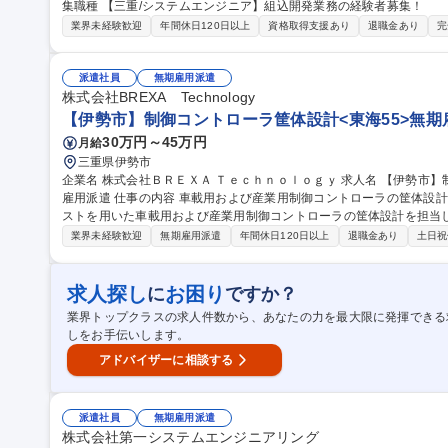
集職種 【三重/システムエンジニア】組込開発業務の経験者募集！
業界未経験歓迎
年間休日120日以上
資格取得支援あり
退職金あり
完
派遣社員
無期雇用派遣
株式会社BREXA Technology
【伊勢市】制御コントローラ筐体設計<東海55>無期
30万円～45万円
月給
三重県伊勢市
企業名 株式会社ＢＲＥＸＡ Ｔｅｃｈｎｏｌｏｇｙ 求人名 【伊勢市】制御コントローラ筐体設計＜東海55＞無期
雇用派遣 仕事の内容 車載用および産業用制御コントローラの筐体設計業務をお任せ致します。板金/鋳物/ダイカ
ストを用いた車載用および産業用制御コントローラの筐体設計を担当し
担当頂きます。 【業務内容】 1．車載用および産業用制御コントローラの筐体設計：板金、鋳物、ダイカストを
業界未経験歓迎
無期雇用派遣
年間休日120日以上
退職金あり
土日祝
使用して、耐久性と機能性を兼ね備えた筐体を設計します。 2．防水
境でも正常に動作するように、防水性や耐振動性を考慮した設計を行い
な製造プロセスを実現するために、生産性を最大化する設計を行います。 募集職種 【伊勢市】制御コント
求人探し
お困り
に
ですか？
筐体設計＜東海55＞無期雇用派遣
業界トップクラスの求人件数から、あなたの力を最大限に発揮できる
しをお手伝いします。
アドバイザーに相談する
派遣社員
無期雇用派遣
株式会社第一システムエンジニアリング