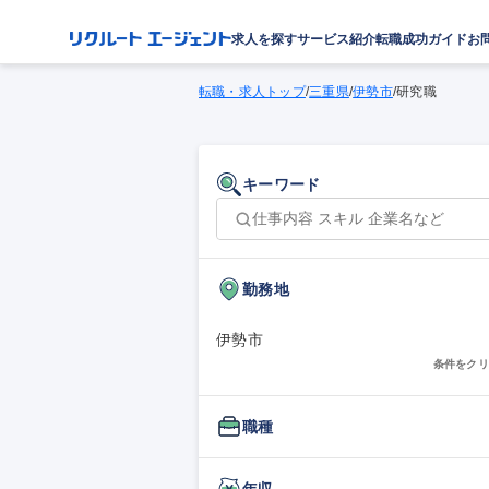
求人を探す
サービス紹介
転職成功ガイド
お
転職・求人トップ
/
三重県
/
伊勢市
/
研究職
キーワード
勤務地
伊勢市
条件をクリ
職種
年収