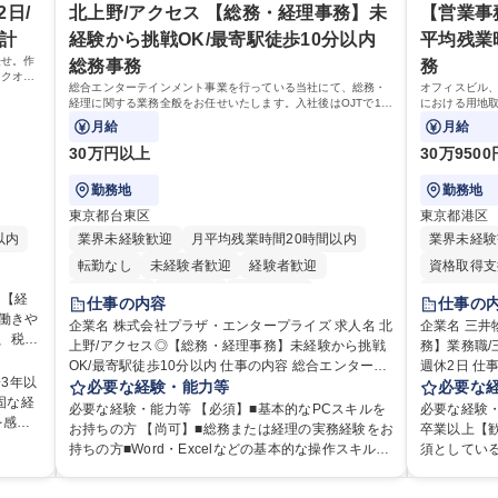
研究開発に関わる総務・庶務 募集職種 研究事務【フ
務、時短勤務など個々のライフスタイルに応じた柔
なく原
や木造住宅
したお
日/
北上野/アクセス 【総務・経理事務】未
部門など多
【営業事
ルリモート・時短勤務可】
軟な働き方が可能です。育児や介護との両立も応援
ースし
路に関する
生産・
ロジェクト
会計
経験から挑戦OK/最寄駅徒歩10分以内
平均残業時
します。 学歴・資格 学歴：大学院 大学 語学力： 資
ート頂
事現場の見
工場と
設置された
任せ。作
格：
総務事務
務
部門へ配属
ービス
管理運営を
ックオフ
業務 募集職種 【都庁グループ】総合職（事務）◇残
総合エンターテインメント事業を行っている当社にて、総務・
オフィスビル
極的に行っています。 学歴・
経理に関する業務全般をお任せいたします。入社後はOJTで1つ
における用地
業月平均9時
高専 短大 
ひとつ業務を覚えることができ、未経験からでも安心してスタ
案等を行う営
月給
月給
ートできる環境です。
30万円以上
30万950
勤務地
勤務地
東京都台東区
東京都港区
以内
業界未経験歓迎
月平均残業時間20時間以内
業界未経験
転勤なし
未経験者歓迎
経験者歓迎
資格取得支
り
退職金あり
賞与あり
交通費支給
月平均残業
仕事の内容
仕事の
/働きや
退職金あり
企業名 株式会社プラザ・エンタープライズ 求人名 北
企業名 三井物産都
上野/アクセス◎【総務・経理事務】未経験から挑戦
務】業務職/
完全週休2
ず、ご
OK/最寄駅徒歩10分以内 仕事の内容 総合エンターテ
週休2日 仕事の内容 オフィスビル、賃貸マンショ
土日祝休み
スを支
3年以
インメント事業を行っている当社にて、総務・経理
必要な経験・能力等
ン、物流倉
必要な
固な経
に関する業務全般をお任せいたします。入社後はOJT
得、開発推
必要な経験・能力等 【必須】■基本的なPCスキルを
必要な経験・
） ■管
を感じ
で1つひとつ業務を覚えることができ、未経験からで
を行う営業
お持ちの方 【尚可】■総務または経理の実務経験をお
卒業以上【
算、税
りと整
も安心してスタートできる環境です。 総務・経理と
す。 【詳細】・契約書管理、契約書製本、捺印対
持ちの方■Word・Excelなどの基本的な操作スキルを
須としてい
して、さまざまな業務をご担当いただきます。 ■ヒト
応、ファイ
お持ちの方 ※様々な前職からのジョブチェンジも大
ちでない方
の実現
に関する業務（給与計算、社会保険等の手続き） ■モ
務（各種費
歓迎です！ ■オフィスワークデビューも歓迎いたしま
得・維持費用の一部補