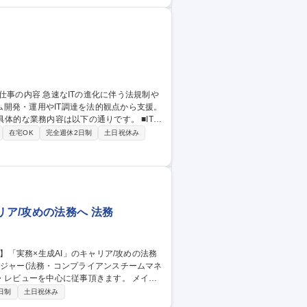
給与計算補助、入退社手続き・社会保険の申
■法務：契約書の雛形管理・製本・ファイリ
募集職種 ★未経験歓迎
開発・運用やIT調達を法的観点から支援。
ュー・作成や、関係部署・法律事務所との
在宅OK
完全週休2日制
土日祝休み
理交渉、契約雛形の整備等） ■システム部門
等） ■システム開発現場への契約・法務面
リア/攻めの法務へ 法務
ビューを中心に従事頂きます。 メイン
間における準委任契約を締結する、プロシ
日制
土日祝休み
請け法、有料職業紹介対応、著作権・知的