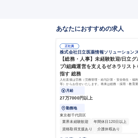
あなたにおすすめの求人
正社員
株式会社日立医薬情報ソリューション
【総務・人事】未経験歓迎/日立グ
プ/組織運営を支えるゼネラリスト
指す 総務
入社直後は労務（労務管理・給与計算・安全衛生・福
等）からお任せいたします。将来は総務・採用・教育
備範囲を広げ、組織運営を支えるゼネラリストをめざ
月給
27万7000円以上
勤務地
東京都千代田区
業界未経験歓迎
年間休日120日以上
資格取得支援あり
介護休暇あり
月平均残業時間20時間以内
未経験者歓迎