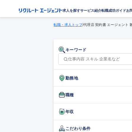
求人を探す
サービス紹介
転職成功ガイド
お
転職・求人トップ
/
代理店 契約書 エージェント 
キーワード
勤務地
職種
年収
こだわり条件