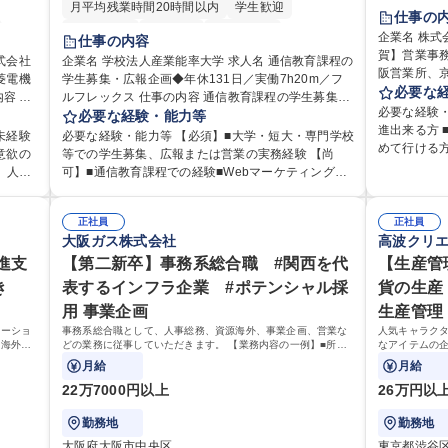
月平均残業時間20時間以内
学生歓迎
育休あり
仕事の
退職金あり
賞与あり
交通費支給
駅近5分以
企業名 株式会社キーエ
仕事の内容
土日祝休み
賀】営業事務 ※未経験可
式会社
企業名 学校法人産業能率大学 求人名 通信教育課程の
阪営業所、
菱電機
学生募集・広報企画◆年休131日／実働7h20m／フ
業事務をお
必要な
ルフレックス 仕事の内容 通信教育課程の学生募集活
伝票や見積
必要な経験
応じて
動を担当。学生増に向けた効果的な施策立案から実
必要な経験・能力等
所内で発生す
進出来る方
行までお任せします。 ■通信教育課程における学生募
未経験
必要な経験・能力等 【必須】■大学・短大・専門学校
育制度】ご
めて行ける
育研修
集・広報・営業・企画業務 ■併修校への営業活動およ
意欲の
等での学生募集、広報または営業の実務経験 【尚
にて業務を
保育業界等
です
び関係構築 ■入学説明会・個別相談会の企画・運営・
、人事
可】■通信教育課程での経験■Webマーケティング経
ステムがき
社実績有 【当社の事務職について】単なる事務では
以外へ
実施 ■入学検討者への進学相談・提案業務 ※3週に1
験■募集・広報施策の企画・効果検証経験■プロジェ
仕事に慣れ
なく主体性
 ※担
回程度＋学校行事等で土日出勤（年間8～10日程度）
て行
クト推進・業務改善経験 教育機関での募集・広報・
ムで成果を
の付加価値
、総務
あり。振替休日を取得いただきます。 【業務内容の
正社員
正社員
ニケー
営業経験や通信教育課程での知見を活かせます！
に共有しな
加えて、お
大阪ガス株式会社
高波クリ
です。
変更範囲】会社の定める業務 募集職種 通信教育課程
興味が
【働き方について】年間休日131日、実働7時間20
して業務に取り組
ポート、改
三菱電
の学生募集・広報企画◆年休131日／実働7h20m／
進支
分、フルフレックス制導入（試用期間終了後）でワ
【第二新卒】事務系総合職 #関西を代
【生産管
阪・京都・
シャリスト
フルフレックス
ークライフバランス良く働けます。 【当社の強み】1
き
表するインフラ企業 #ポテンシャル採
貨の生産
から頼られる
925年創立の歴史を有し、通信教育課程の在籍者数は
用 事業企画
の退勤以降
生産管理
全国トップクラスの実績を誇る安定基盤がありま
リハリのある働き方
ューショ
事務系総合職として、人事総務、資源海外、事業企画、営業な
人気キャラク
す。 学歴・資格 学歴：大学院 大学 語学力： 資格：
（海外旅
どの業務に従事していただきます。 【業務内容の一例】■所属
大学院 大学
なアイテムの
たい国内
事業部の勤労業務 ■海外に関係する各種業務 ■営業部門の企画
商品の生産管
月給
月給
スタッフ、ルート営業
がいのあるポ
22万7000円以上
26万円以
勤務地
勤務地
大阪府大阪市中央区
東京都渋谷