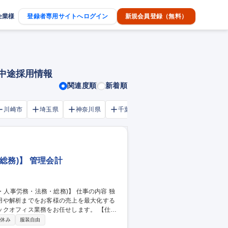
企業様
登録者専用サイトへログイン
新規会員登録（無料）
・中途採用情報
関連度順
新着順
川崎市
埼玉県
神奈川県
千葉市
大阪府
千葉県
総務)】 管理会計
用や解析までをお客様の売上を最大化する
フィス業務をお任せします。 【仕事
理、入金管理、会計ソフト(MF会計)への入
祝休み
服装自由