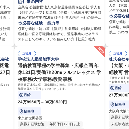
企業名 公益
仕事の内容
研修あり
退職金あり
賞与あり
人名 【東
交通費支給
人
企業名 公益財団法人東京都道路整備保全公社 求人名
／年間休日125日 仕事の内容 下記
組織運営
日制
【都庁グループ】総合職（事務）◇残業月平均9時間
完全週休2日制
交通費支給
駅近5分以内
課長1名、
必要な
未満／有給年平均16日取得 仕事の内容 当社の総合職
資格取得手当あり
食事補助あり
はじめは担
必要な経験
利厚生
として、ジョブローテーションによる人事経理部門
必要な経験・能力等
ゆくはリー
四半期、年間
用・教
や収益事業等のフロント部門の部署等幅広い部署で
総務領
必要な経験・能力等 【歓迎】営業経験or総務/人事/経
躍いただくことを
以上（Word
ゼネラ
の業務をお任せいたします。研修制度やキャリア支
たい方
理経験or官公庁職員経験者で、道路事業のゼネラリ
ループの業務
な調整がで
援が充実しております！ ※下記業務詳細 【業務詳
ストとしてのキャリアを積みたい方【社風】社内関
育研修の企画
方 ■歓迎要件 ・採用業務経験 ・英語に抵抗がない方
全衛
細】■管理部門：広報、人事、経理など当公社の運営
組める
係部署や東京都と連携が必要なため綿密にコミュニ
出 ・法定の
・営業経験 学歴・資格 学歴：大学院 大学 高専 短大
に応じ
に係る管理業務 ■収益部門：駐車場の新規開拓、管理
 ■チ
ケーションを図っています。 【業務の魅力】■幅広く
ライアンス
専修学校 高
ただき
運営、新宿駅西口広場の「イベントコーナー」など
正社員
正社員
ト職と
携われる：総合職（事務）では、駐車場の管理運営
管理 ・契約
式会社
学校法人産業能率大学
株式会社
・税務
の管理運営 ■道路部門：整備の急がれる骨格幹線道路
、教育業
や道路用地の取得、公益財団法人の中枢を担う管理
の管理・オ
ンで丁
や木造住宅密集地域の特定整備路線の用地取得、道
手続き・
三菱電
部門など多岐に渡る業務を経験できます。 ■様々なプ
通信教育課程の学生募集・広報企画 年
【大阪・
連 ・職員か
広く経
路に関する普及啓発事業、都内の道路施設や道路工
お持ちの
ロジェクト：駐車場事業の他、新宿駅西口広場内に
27日
休131日/実働7h20m/フルフレックス 学
経験可 
務業務全般 募集職種 【東京／文京区】公益財団法人
集
事現場の見学ツアー事業 ※入社後は上記いずれかの
設置された照明を兼ねた広告「ブライトサイン」の
の総務人事業
【仕事内容】
校事務/大学事務/教務事務
/組織運
部門へ配属。※業務内容変更の範囲：会社の定める
管理運営を行うなど、事業収益を生み出す活動を積
て営業事務をお
業務 募集職種 【都庁グループ】総合職（事務）◇残
幅広くお
通信教育課程の学生募集活動を担当。学生増に向けた効果的な
極的に行っています。 学歴・資格 学歴：大学院 大学
見積の作成・
月給
施策立案から実行までお任せします。
業月平均9時間未満／有給年平均16日取得
務業務や業務
高専 短大 専修学校 高校 語学力： 資格：
27万900
月給
24万8950円～30万6520円
勤務地
大阪府大阪
勤務地
業界未経験
東京都世田谷区
業界未経験歓迎
年間休日120日以上
未経験者歓