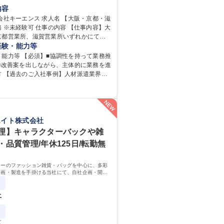
完全週休2日制
交通費支給
内容
内
土日祝休み
ンス 求人名 【大阪・京都・滋
 仕事の内容 【仕事内容】大
京都営業所、滋賀営業所いずれかにて営
任せ。 【詳細】電話応対・データ入力・
経験・能力等
の作成・カタログ送付・来客対応・営業
・能力等 【必須】■協調性を持って業務推
る事務業務や業務改善をお任せ。 【教
 ■改善案を出しながら、主体的に業務を進
入社後、育成担当とペアになりながらOJT
方 【過去のご入社事例】人材派遣業界や
覚えていただくことが可能です。業務シ
、メーカー以外、営業事務未経験者の入
ちんと構築されているため、スムーズに
ることができる環境です。また、「チー
を発揮したサポートにより、キーエンス
出す文化」があり、良いやり方を積極的
向上に貢献します。ベースの定型業務に
がら常に改善を目指す風土のため、安心
客様や社員の状況に合わせ、能動的なサ
エイト株式会社
んでいただけます。 募集職種 【大
善の動きも期待され。組織を支えるスペ
理】キャラクターバックや雑
滋賀】営業事務 ※未経験可
として、チームに貢献し、結果的に社員
・品質管理/年休125日/転勤無
存在になることができます。平均19:30
の業務の持ち帰りも禁止されており、メ
となります。 学歴・資格 学歴：
ターのファッション雑貨・バッグを中心に、多彩
 高専 短大 語学力： 資格：
企画・製造を手掛ける当社にて、自社企画・開発
理・品質管理を担当。『かわいい』を届けるやり
ジションです。
上
区