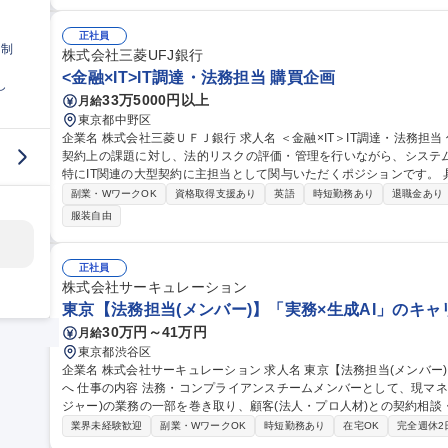
力補助、月次・年次決算補助■人事労務：勤怠データの確認・集計、
請補助、労務管理資料の整備(就業規則など)社労士との連携サポート
ング、契約書の1次チェック、電子契約の操作、取締役会・株主総会関連の書類準備補助 
正社員
日制
★【事務系総合職(経理・人事労務・法務・総務)】
株式会社三菱UFJ銀行
<金融×IT>IT調達・法務担当 購買企画
し
33万5000円以上
月給
東京都中野区
企業名 株式会社三菱ＵＦＪ銀行 求人名 ＜金融×IT＞IT調達・法務担当 仕事の内容 急速なITの進化に伴う法規制や
契約上の課題に対し、法的リスクの評価・管理を行いながら、システム
特にIT関連の大型契約に主担当として関与いただくポジションです。 具体的な業務内容は以下の通りです。 ■IT関
連の大型調達契約における契約締結プロセスの推進（契約内容のレビ
副業・WワークOK
資格取得支援あり
英語
時短勤務あり
退職金あり
調整等） ■システム開発現場契約締結サポート（契約書レビュー、代
服装自由
における契約対応体制の構築（開発部門と本社機構の役割分担の明確化
の支援・教育 募集職種 ＜金融×IT＞IT調達・法務担当
正社員
株式会社サーキュレーション
東京【法務担当(メンバー)】「実務×生成AI」のキャ
30万円～41万円
月給
東京都渋谷区
企業名 株式会社サーキュレーション 求人名 東京【法務担当(メンバー)】「実務×生成AI」のキャリア/攻めの法務
へ 仕事の内容 法務・コンプライアンスチームメンバーとして、現マネジャー(法務・コンプライアンスチームマネ
ジャー)の業務の一部を巻き取り、顧客(法人・プロ人材)との契約相談・レ
ビジネスは、法人顧客・同社間における準委任契約、同社・プロ人材
業界未経験歓迎
副業・WワークOK
時短勤務あり
在宅OK
完全週休2
ェアリング事業です。事業の特性上、準委任契約、労働法、民法、下