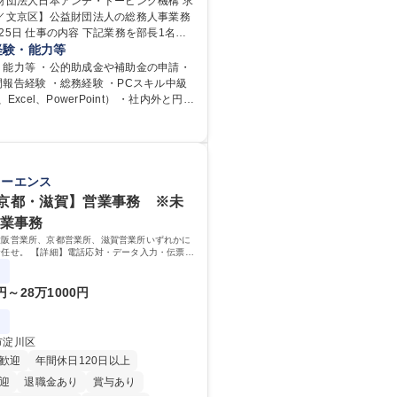
財団法人日本アンチ・ドーピング機構 求
京／文京区】公益財団法人の総務人事業務
土日祝休み
食事補助あり
業務を部長1名、
メンバー2名で分担して遂行しています。
経験・能力等
当者として業務を覚えていただき、ゆく
・能力等 ・公的助成金や補助金の申請・
ダーやマネージャーポジションとして活
報告経験 ・総務経験 ・PCスキル中級
期待しています。 【総務・人事グ
、Excel、PowerPoint） ・社内外と円滑
内容】 ・人事制度関連 ・採用活動 ・教
きるコミュニケーション能力 ・口が堅い
、実行 ・勤怠管理 ・官公庁への各種提
会議運営（評議員会、理事会） ・コンプ
 ・内部規程やルールの管理、整備、文書
校 語学力： 資格：
関連 ・衛生管理 ・防災関連・公的助成金
キーエンス
フィス、ファシリティ管理 ・福利厚生関
京都・滋賀】営業事務 ※未
らの問合せ、相談対応 ・その他日常の総
営業事務
務／年間休日125日
大阪営業所、京都営業所、滋賀営業所いずれかに
任せ。 【詳細】電話応対・データ入力・伝票や
カタログ送付・来客対応・営業所内で発生する事
改善をお任せ。
0円～28万1000円
市淀川区
歓迎
年間休日120日以上
迎
退職金あり
賞与あり