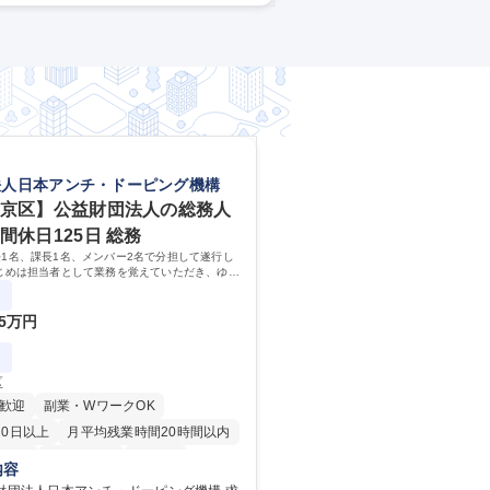
 Technology)であり、生成AI・LLM
ー)】
法人日本アンチ・ドーピング機構
文京区】公益財団法人の総務人
間休日125日 総務
1名、課長1名、メンバー2名で分担して遂行し
じめは担当者として業務を覚えていただき、ゆく
ーやマネージャーポジションとして活躍いただく
ています。
5万円
区
歓迎
副業・WワークOK
20日以上
月平均残業時間20時間以内
英語
退職金あり
在宅OK
内容
育休あり
完全週休2日制