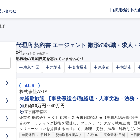
採用検討中の
問い合わせ
雛形
代理店 契約書 エージェント 雛形の転職・求人
3
件
1
〜
3
件目を表示中
勤務地の追加設定を忘れていませんか？
東京23区
大阪市
名古屋市
東京都
横浜市
正社員
株式会社AXIS
未経験歓迎 【事務系総合職(経理・人事労務・法務・
30万円～40万円
月給
東京都新宿区
企業名 株式会社ＡＸＩＳ 求人名 ★未経験歓迎★【事務系総合職(経理・人事労務・法務・総務)】 仕事の内容 独
自のマーケティング技術を駆使し、ブランティングから戦略立案・運
ソリューションを提供する当社にて、経理、労務、法務、総務などバックオ
の流れ】■経理：請求書の受領、発行、管理、経費精算の確認、支払処
年間休日120日以上
資格取得支援あり
在宅OK
完全週休2日制
土日