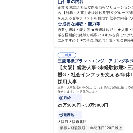
仕事の内容
住宅手当あり
時短勤務あり
退職金あり
企業名 株式会社日立医薬情報ソリューションズ 求
名 【総務・人事】未経験歓迎/日立グループ/
在宅OK
賞与あり
育休あり
完全週休2
を支えるゼネラリストを目指す 仕事の内容 入社直後
交通費支給
土日祝休み
寮・社宅あり
は労務（労務管理・給与計算・安全衛生・福
必要な経験・能力等
等）からお任せいたします。将来は総務・採
必要な経験・能力等 ★未経験歓迎！ ★人事・
育業務へ守備範囲を広げ、組織運営を支える
域を横断的に経験し幅広いスキルを身につけ
リストをめざせます。 ・初期業務：労働時間管理、
におすすめ！ ■労務管理(給与計算・社会保険手続
給与計算、社会保険対応、福利厚生管理、安
き・勤怠管理など)に関心があり主体的に取り
生、健康経営推進等をお任せします。ご経験
方 ※労務経験者は早期にご活躍いただけます。
て、休職者管理など、幅広く経験を積んでい
正社員
ームで仕事を推進できる方■将来はマネジメン
三菱電機プラントエンジニアリング株
ます。 ・将来的な広がり：総務・採用・教育
して活躍したい 【尚可】■人事、労務、採用
対応・経営企画等。 ★メンバーがマンツーマ
務のご経験 ■労務管理（給与計算・社会保険
【大阪】総務人事<未経験歓迎> 
寧に教えるため、ご経験が浅くても安心！幅
勤怠管理など）の経験 ■衛生管理者の資格を
機G・社会インフラを支える/年休1
験を積みたい意欲がある方に最適な環境です。 募
方 学歴・資格 学歴：大学院 大学 高専 短大 専修学校
採用人事
職種 【総務・人事】未経験歓迎/日立グループ
高校 語学力： 資格：
営を支えるゼネラリストを目指す
総務・人事領域を中心に、これまでのご経験に応じて
任せします。 ＜具体的には＞
月給
29万5000円～33万5000円
勤務地
大阪府大阪市北区
業界未経験歓迎
年間休日120日以上