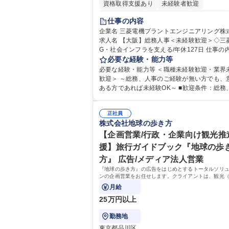
資格取得支援あり
未経験者歓迎
住宅手当あり
時短勤務あり
経験者歓迎
仕事の内容
退職金あり
在宅OK
賞与あり
企業名 三菱電機プラントエンジニアリング株
求人名 【大阪】総務人事＜未経験歓迎＞◇三
完全週休2日制
交通費支給
駅近5分以内
G・社会インフラを支える/年休127日 仕事の内容 総
土日祝休み
服装自由
寮・社宅あり
務・人事領域を中心に、これまでのご経験に
必要な経験・能力等
食事補助あり
幅広くお任せします。 ＜具体的には＞ ・総務/人事労
必要な経験・能力等 ＜職種未経験歓迎・業界
務（給与・社保・勤怠管理など） ・採用・教
歓迎＞ ～総務、人事のご経験が無い方でも、
・福利厚生運用 など ※基本的には事務所勤務
ある方であれば未経験OK～ ■歓迎条件：総務
が、採用や教育等の業務内容により、関西圏
のご経験をお持ちの方（業界不問） ■求める人物
の日帰り・宿泊を伴う国内出張もございます。
像：・社内外の関係各部門との調整を率先し
当業務を持ちつつ、お互いに助け合いながら
正社員
い、業務を円滑に遂行できる協調性やコミュ
株式会社地球の歩き方
部という組織として協力しながら進める体制
ション能力を持っている方 ・人事総務領域に
募集職種 【大阪】総務人事＜未経験歓迎＞◇
ありゼネラリスト志向をお持ちの方 学歴・資格 学
【企画営業/行政・企業向け観光推
機G・社会インフラを支える/年休127日
歴：大学院 大学 語学力： 資格：
援】旅行ガイドブック『地球の歩
方』 広告/メディア法人営業
『地球の歩き方』の広告をはじめとするトータルソリ
ンの企画営業をお任せします。クライアントは、観光
行、国内旅行、インバウンド）で地域や事業を推進し
月給
外の行政や企業です。
25万円以上
勤務地
東京都品川区