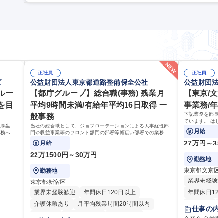
財産権等の色味が強くなります。親会社が東証プライム上場のAI企業(PKSHA
等を法務業務に積極導入。法務×AIの最前線で業務改革を推進頂きます。 募集職種 東京【法務担当(メンバ
「実務×生成AI」のキャリア/攻めの法務へ
正社員
正社員
ズ
公益財団法人東京都道路整備保全公社
公益財団
ルー
【都庁グループ】総合職(事務) 残業月
【東京/
を目
平均9時間未満/有給年平均16日取得 一
事業務/年
下記業務を部長
般事務
ています。 は
利厚生
当社の総合職として、ジョブローテーションによる人事経理部
ゆくはリーダ
月給
業務へ守
門や収益事業等のフロント部門の部署等幅広い部署での業務を
ことを期待し
せます。
お任せいたします。研修制度やキャリア支援が充実しておりま
27万円～3
月給
す！ ※下記業務詳細
22万1500円～30万円
勤務地
東京都文京
勤務地
業界未経験
東京都新宿区
業界未経験歓迎
年間休日120日以上
年間休日1
介護休暇あり
月平均残業時間20時間以内
転勤なし
仕事の
転勤なし
住宅手当あり
経験者歓迎
賞与あり