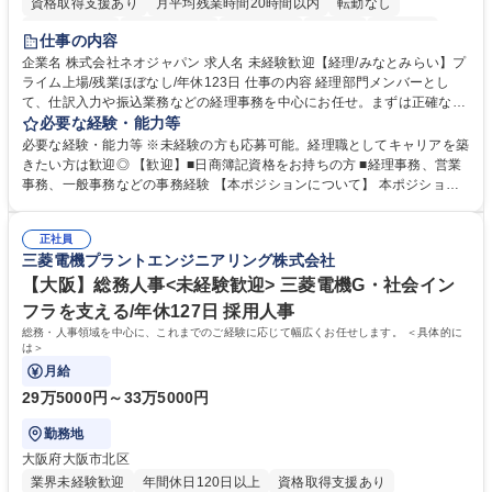
資格取得支援あり
月平均残業時間20時間以内
転勤なし
未経験者歓迎
時短勤務あり
退職金あり
在宅OK
賞与あり
仕事の内容
完全週休2日制
交通費支給
駅近5分以内
土日祝休み
服装自由
企業名 株式会社ネオジャパン 求人名 未経験歓迎【経理/みなとみらい】プ
ライム上場/残業ほぼなし/年休123日 仕事の内容 経理部門メンバーとし
寮・社宅あり
て、仕訳入力や振込業務などの経理事務を中心にお任せ。まずは正確な入
力・確認業務からスタートし、既存メンバーと一緒に業務を進めながら段
必要な経験・能力等
階的に経理知識を身につけていただきます。 【具体的には】 ■社内稟議に
必要な経験・能力等 ※未経験の方も応募可能。経理職としてキャリアを築
基づく仕訳入力 ■月末の振込業務 ■明細作成 ■伝票処理、記帳業務 ■既存
きたい方は歓迎◎ 【歓迎】■日商簿記資格をお持ちの方 ■経理事務、営業
メンバーの業務サポート 【将来的には】 ■月次決算補助 ■四半期・年次決
事務、一般事務などの事務経験 【本ポジションについて】 本ポジション
算補助 ■有価証券報告書など開示資料作成補助 ■海外子会社を含む連結決
の魅力は、プライム上場企業の経理部門で、未経験から経理キャリアをス
算補助 ※3～5年程度を目安に、徐々に決算業務へ業務範囲を広げていく
タートできる点です。まずは仕訳入力や振込業務など基礎的な業務から担
想定です。 募集職種 未経験歓迎【経理/みなとみらい】プライム上場/残業
正社員
当し、3～5年をかけて月次決算・四半期決算・開示資料作成補助などへス
三菱電機プラントエンジニアリング株式会社
ほぼなし/年休123日
テップアップできます。また、残業は通常月ほぼなく、決算月でも10時間
未満のため、無理なく経理として専門性を身につけられる環境です。 学
【大阪】総務人事<未経験歓迎> 三菱電機G・社会イン
歴・資格 学歴：大学院 大学 高専 短大 専修学校 高校 語学力： 資格：日商
フラを支える/年休127日 採用人事
簿記検定1級 日商簿記検定2級
総務・人事領域を中心に、これまでのご経験に応じて幅広くお任せします。 ＜具体的に
は＞
月給
29万5000円～33万5000円
勤務地
大阪府大阪市北区
業界未経験歓迎
年間休日120日以上
資格取得支援あり