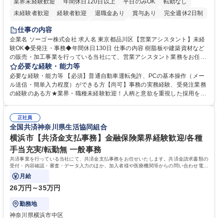
業界未経験歓迎
年間休日120日以上
平日のみOK
転勤なし
未経験者歓迎
経験者歓迎
退職金あり
賞与あり
完全週休2日制
交通費支給
駅近5分以内
土日祝休み
仕事の内容
企業名 ソーゴー株式会社 求人名 東京都品川区【営業アシスタント】未経
験OK◆受発注・事務◆年間休日130日 仕事の内容 樹脂板や建築資材など
の販売・加工事業を行っている当社にて、営業アシスタント業務をお任せ
いたします。注文対応やWebデータの出力、各所への発注・加工依頼のほ
必要な経験・能力等
か、電話・メール対応等の事務業務を担当します。 ■受注・発注業務：FA
必要な経験・能力等 【必須】普通自動車運転免許、PCの基本操作（メー
Xによる注文対応、Web発注データのプリントアウト、各仕入先・協力会
ル送信・簡単入力程度）ができる方【尚可】事務の実務経験、受発注業務
社への発注および加工依頼等 ■納品書・請求書の作成および発送手配 ■商
の経験のある方★業界・職種未経験歓迎！人柄と意欲を重視した採用を行
品手配・在庫確認・納期調整 ■電話・メールでの問い合わせ対応および付
っています。 【要件】未経験歓迎！未経験からスタートして長く勤務する
随する事務全般 ※高度なPCスキルは不要です。【業務内容の変更範囲】
社員が多数在籍しています。 【求める人物像】納期優先の業界のため状況
当社の指定する業務 募集職種 東京都品川区【営業アシスタント】未経験O
正社員
変化に臨機応変かつ柔軟に対応できる方、約束を守り正確に作業を進めら
全国共済神奈川県生活協同組合
K◆受発注・事務◆年間休日130日
れる方を求めています。高度なPCスキルや関数知識は一切不要です。丁
寧な指導体制が整っているため、安心してお仕事をスタートしていただけ
横浜市【共済金支払事務】金融保険業界経験歓迎/各種
ます。 学歴・資格 学歴：大学院 大学 高専 短大 専修学校 高校 語学力：
手当充実/転勤無 一般事務
資格：
共済事業を行っている当社にて、共済金支払事務をお任せいたします。共済金請求書類の
受付・内容確認・審査・データ入力のほか、加入者様や医療機関等からの問い合わせ電話
対応や書類発送等を担当します。
月給
26万円～35万円
勤務地
神奈川県横浜市中区