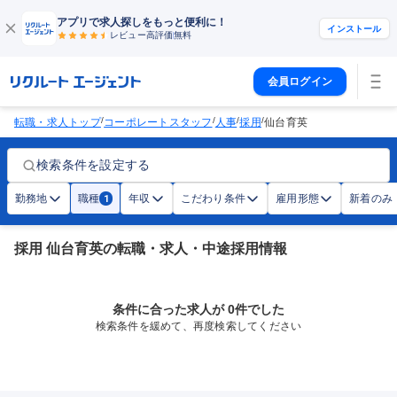
アプリで求人探しをもっと便利に！
インストール
レビュー高評価
無料
会員ログイン
/
/
/
/
転職・求人トップ
コーポレートスタッフ
人事
採用
仙台育英
検索条件を設定する
勤務地
職種
年収
こだわり条件
雇用形態
新着のみ
1
採用 仙台育英の転職・求人・中途採用情報
条件に合った求人が 0件でした
検索条件を緩めて、再度検索してください