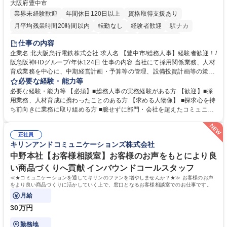
大阪府豊中市
業界未経験歓迎
年間休日120日以上
資格取得支援あり
月平均残業時間20時間以内
転勤なし
経験者歓迎
駅ナカ
退職金あり
完全週休2日制
交通費支給
駅近5分以内
仕事の内容
土日祝休み
服装自由
昼食補助あり
食事補助あり
企業名 北大阪急行電鉄株式会社 求人名 【豊中市/総務人事】経験者歓迎！/
阪急阪神HDグループ/年休124日 仕事の内容 当社にて採用関係業務、人材
育成業務を中心に、中期経営計画・予算等の管理、設備投資計画等の策
定、さらに社内の重要会議の運営等、経営の根幹となる幅広い総務人事業
必要な経験・能力等
務全般を担当していただきます。 【主な業務内容】 ■採用関係業務および
必要な経験・能力等 【必須】■総務人事の実務経験がある方 【歓迎】■採
人材育成(社員研修)業務の推進 ■中期経営計画および予算等の管理 ■設備
用業務、人材育成に携わったことのある方 【求める人物像】 ■探求心を持
投資計画等の策定 ■社内の重要会議の運営 ■その他総務人事業務全般 【入
ち前向きに業務に取り組める方 ■臆せずに部門・会社を超えたコミュニケ
社後】入社後は採用や育成をメインに担当し将来的には経営根幹に関わる
ーションの取れる方 ■自分で考えて行動のできる方 ■第二の創業期を迎え
総務人事業務全般へ幅広く従事していただきます。 募集職種 【豊中市/総
る当社で組織の次代を担うネクスト人材として長期的に成長したい方 ■周
務人事】経験者歓迎！/阪急阪神HDグループ/年休124日
正社員
囲のメンバーと協調しつつ主体性を持って能動的に業務を推進できる方 学
キリンアンドコミュニケーションズ株式会社
歴・資格 学歴：大学院 大学 高専 短大 専修学校 高校 語学力： 資格：
中野本社【お客様相談室】お客様のお声をもとにより良
い商品づくりへ貢献 インバウンドコールスタッフ
≪★コミュニケーションを通してキリンのファンを増やしませんか？★≫ お客様のお声
をより良い商品づくりに活かしていく上で、窓口となるお客様相談室でのお仕事です。
月給
30万円
勤務地