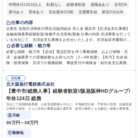
年間休日120日以上
転勤なし
経験者歓迎
退職金あり
在宅OK
賞与あり
育休あり
完全週休2日制
交通費支給
駅近5分以内
土日祝休み
仕事の内容
企業名 全国共済神奈川県生活協同組合 求人名 横浜市【共済金支払事務】
金融保険業界経験歓迎/各種手当充実/転勤無 仕事の内容 共済事業を行って
いる当社にて、共済金支払事務をお任せいたします。共済金請求書類の受
付・内容確認・審査・データ入力のほか、加入者様や医療機関等からの問
必要な経験・能力等
い合わせ電話対応や書類発送等を担当します。 ■共済金請求書類の受付、
必要な経験・能力等 【必須】電話応対を伴う事務経験、および保険・共
内容確認、および共済金支払に関する審査・事務処理業務全般を担当 ■専
済・金融業界での実務経験をお持ちの方（2～4年程度）【尚可】生命保
用システムへのデータ入力、各種必要書類の作成・発送作業 ■加入者様や
険・損害保険・共済での勤務経験、事故受付や保険金・給付金支払業務経
医療機関等からの各種問い合わせに対する丁寧かつ迅速な電話応対 ■現場
験がある方 【求める人物像】■相手の立場に立った丁寧な対応ができる方
調査の対応および業務プロセスの改善活動 【業務内容の変更範囲】当社の
■チームワークを大切にし、素直に学べる方★外勤の保険営業から内勤事
指定する業務 募集職種 横浜市【共済金支払事務】金融保険業界経験歓迎/
正社員
務へのキャリアチェンジ希望者も大歓迎です！ 学歴・資格 学歴：大学院
北大阪急行電鉄株式会社
各種手当充実/転勤無
大学 高専 短大 専修学校 高校 語学力： 資格：
【豊中市/総務人事】経験者歓迎!/阪急阪神HDグループ/
年休124日 総務
当社にて採用関係業務、人材育成業務を中心に、中期経営計画・予算等の管理、設備投資
計画等の策定、さらに社内の重要会議の運営等、経営の根幹となる幅広い総務人事業務全
般を担当していただきます。
月給
30万円～38万円
勤務地