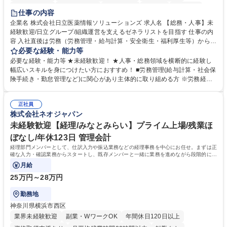
住宅手当あり
時短勤務あり
退職金あり
在宅OK
賞与あり
仕事の内容
育休あり
完全週休2日制
交通費支給
土日祝休み
寮・社宅あり
企業名 株式会社日立医薬情報ソリューションズ 求人名 【総務・人事】未
経験歓迎/日立グループ/組織運営を支えるゼネラリストを目指す 仕事の内
容 入社直後は労務（労務管理・給与計算・安全衛生・福利厚生等）からお
任せいたします。将来は総務・採用・教育業務へ守備範囲を広げ、組織運
必要な経験・能力等
営を支えるゼネラリストをめざせます。 ・初期業務：労働時間管理、給与
必要な経験・能力等 ★未経験歓迎！ ★人事・総務領域を横断的に経験し
計算、社会保険対応、福利厚生管理、安全衛生、健康経営推進等をお任せ
幅広いスキルを身につけたい方におすすめ！ ■労務管理(給与計算・社会保
します。ご経験に応じて、休職者管理など、幅広く経験を積んでいただき
険手続き・勤怠管理など)に関心があり主体的に取り組める方 ※労務経験
ます。 ・将来的な広がり：総務・採用・教育・税務対応・経営企画等。
者は早期にご活躍いただけます。 ■チームで仕事を推進できる方■将来は
★メンバーがマンツーマンで丁寧に教えるため、ご経験が浅くても安心！
マネジメント職として活躍したい 【尚可】■人事、労務、採用、教育業務
幅広く経験を積みたい意欲がある方に最適な環境です。 募集職種 【総
正社員
のご経験 ■労務管理（給与計算・社会保険手続き・勤怠管理など）の経験
株式会社ネオジャパン
務・人事】未経験歓迎/日立グループ/組織運営を支えるゼネラリストを目
■衛生管理者の資格をお持ちの方 学歴・資格 学歴：大学院 大学 高専 短大
指す
専修学校 高校 語学力： 資格：
未経験歓迎【経理/みなとみらい】プライム上場/残業ほ
ぼなし/年休123日 管理会計
経理部門メンバーとして、仕訳入力や振込業務などの経理事務を中心にお任せ。まずは正
確な入力・確認業務からスタートし、既存メンバーと一緒に業務を進めながら段階的に経
理知識を身につけていただきます。
月給
25万円～28万円
勤務地
神奈川県横浜市西区
業界未経験歓迎
副業・WワークOK
年間休日120日以上