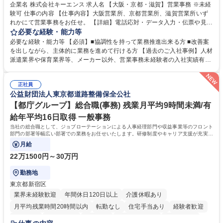
企業名 株式会社キーエンス 求人名 【大阪・京都・滋賀】営業事務 ※未経
験可 仕事の内容 【仕事内容】大阪営業所、京都営業所、滋賀営業所いず
れかにて営業事務をお任せ。 【詳細】電話応対・データ入力・伝票や見積
の作成・カタログ送付・来客対応・営業所内で発生する事務業務や業務改
必要な経験・能力等
善をお任せ。 【教育制度】ご入社後、育成担当とペアになりながらOJTに
必要な経験・能力等 【必須】■協調性を持って業務推進出来る方 ■改善案
て業務を覚えていただくことが可能です。業務システムがきちんと構築さ
を出しながら、主体的に業務を進めて行ける方 【過去のご入社事例】人材
れているため、スムーズに仕事に慣れることができる環境です。また、
派遣業界や保育業界等、メーカー以外、営業事務未経験者の入社実績有
「チームで成果を出す文化」があり、良いやり方を積極的に共有しながら
【当社の事務職について】単なる事務ではなく主体性を発揮したサポート
常に改善を目指す風土のため、安心して業務に取り組んでいただけます。
により、キーエンスの付加価値向上に貢献します。ベースの定型業務に加
募集職種 【大阪・京都・滋賀】営業事務 ※未経験可
正社員
えて、お客様や社員の状況に合わせ、能動的なサポート、改善の動きも期
公益財団法人東京都道路整備保全公社
待され。組織を支えるスペシャリストとして、チームに貢献し、結果的に
社員から頼られる存在になることができます。平均19:30の退勤以降の業
【都庁グループ】総合職(事務) 残業月平均9時間未満/有
務の持ち帰りも禁止されており、メリハリのある働き方となります。 学
給年平均16日取得 一般事務
歴・資格 学歴：大学院 大学 高専 短大 語学力： 資格：
当社の総合職として、ジョブローテーションによる人事経理部門や収益事業等のフロント
部門の部署等幅広い部署での業務をお任せいたします。研修制度やキャリア支援が充実し
ております！ ※下記業務詳細
月給
22万1500円～30万円
勤務地
東京都新宿区
業界未経験歓迎
年間休日120日以上
介護休暇あり
月平均残業時間20時間以内
転勤なし
住宅手当あり
経験者歓迎
研修あり
退職金あり
賞与あり
完全週休2日制
交通費支給