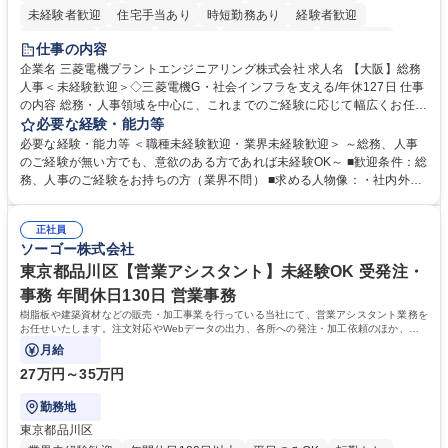
未経験者歓迎
住宅手当あり
時短勤務あり
経験者歓迎
退職金あり
在宅OK
賞与あり
完全週休2日制
交通費支給
仕事の内容
駅近5分以内
土日祝休み
服装自由
寮・社宅あり
食事補助あり
企業名 三菱電機プラントエンジニアリング株式会社 求人名 【大阪】総務
人事＜未経験歓迎＞◇三菱電機G・社会インフラを支える/年休127日 仕事
の内容 総務・人事領域を中心に、これまでのご経験に応じて幅広くお任せ
します。 ＜具体的には＞ ・総務/人事労務（給与・社保・勤怠管理など）
必要な経験・能力等
・採用・教育研修 ・福利厚生運用 など ※基本的には事務所勤務ですが、
必要な経験・能力等 ＜職種未経験歓迎・業界未経験歓迎＞ ～総務、人事
採用や教育等の業務内容により、関西圏以外への日帰り・宿泊を伴う国内
のご経験が無い方でも、意欲のある方であれば未経験OK～ ■歓迎条件：総
出張もございます。 ※担当業務を持ちつつ、お互いに助け合いながら、総
務、人事のご経験をお持ちの方（業界不問） ■求める人物像：・社内外の
務部という組織として協力しながら進める体制です。 募集職種 【大阪】
関係各部門との調整を率先して行い、業務を円滑に遂行できる協調性やコ
総務人事＜未経験歓迎＞◇三菱電機G・社会インフラを支える/年休127日
ミュニケーション能力を持っている方 ・人事総務領域に興味がありゼネラ
正社員
リスト志向をお持ちの方 学歴・資格 学歴：大学院 大学 語学力： 資格：
ソーゴー株式会社
東京都品川区【営業アシスタント】未経験OK 受発注・
事務 年間休日130日 営業事務
樹脂板や建築資材などの販売・加工事業を行っている当社にて、営業アシスタント業務を
お任せいたします。注文対応やWebデータの出力、各所への発注・加工依頼のほか、電
話・メール対応等の事務業務を担当します。
月給
27万円～35万円
勤務地
東京都品川区