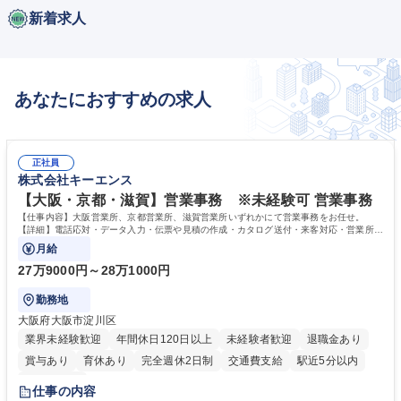
新着求人
あなたにおすすめの求人
正社員
株式会社キーエンス
【大阪・京都・滋賀】営業事務 ※未経験可 営業事務
【仕事内容】大阪営業所、京都営業所、滋賀営業所いずれかにて営業事務をお任せ。
【詳細】電話応対・データ入力・伝票や見積の作成・カタログ送付・来客対応・営業所内
で発生する事務業務や業務改善をお任せ。
月給
27万9000円～28万1000円
勤務地
大阪府大阪市淀川区
業界未経験歓迎
年間休日120日以上
未経験者歓迎
退職金あり
賞与あり
育休あり
完全週休2日制
交通費支給
駅近5分以内
土日祝休み
仕事の内容