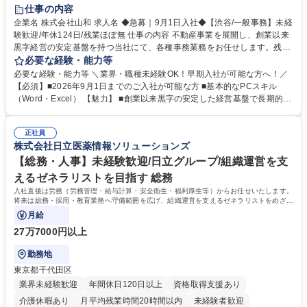
育休あり
完全週休2日制
交通費支給
土日祝休み
仕事の内容
企業名 株式会社山和 求人名 ◆急募｜9月1日入社◆【渋谷/一般事務】未経
験歓迎/年休124日/残業ほぼ無 仕事の内容 不動産事業を展開し、創業以来
黒字経営の安定基盤を持つ当社にて、各種事務業務をお任せします。残業
がほぼ発生せず、連続した日程の有給取得が可能なため、WLBを整えたい
必要な経験・能力等
方にお勧めの環境です！ 入社後はOJTを通じて丁寧に研修を行いますの
必要な経験・能力等 ＼業界・職種未経験OK！早期入社が可能な方へ！／
で、事務未経験の方でも安心して臨むことができます。 【業務詳細】■電
【必須】■2026年9月1日までのご入社が可能な方 ■基本的なPCスキル
話・来客対応 ■物件の鍵や社内の備品管理 ■データ入力や書類作成 ■契約
（Word・Excel） 【魅力】 ■創業以来黒字の安定した経営基盤で長期的に
書などのファイリング ■郵送物の仕訳・発送 など 募集職種 ◆急募｜9月1
安心して働ける環境 ■残業ほぼなしで働きやすさ抜群、プライベートとの
日入社◆【渋谷/一般事務】未経験歓迎/年休124日/残業ほぼ無
両立が可能 ■有給取得を積極的に推奨、年間10日程度の取得実績 ■1ヶ月
正社員
のOJTで業務を習得可能、未経験でもしっかりサポート 学歴・資格 学
株式会社日立医薬情報ソリューションズ
歴：大学院 大学 高専 短大 語学力： 資格：
【総務・人事】未経験歓迎/日立グループ/組織運営を支
えるゼネラリストを目指す 総務
入社直後は労務（労務管理・給与計算・安全衛生・福利厚生等）からお任せいたします。
将来は総務・採用・教育業務へ守備範囲を広げ、組織運営を支えるゼネラリストをめざせ
ます。
月給
27万7000円以上
勤務地
東京都千代田区
業界未経験歓迎
年間休日120日以上
資格取得支援あり
介護休暇あり
月平均残業時間20時間以内
未経験者歓迎