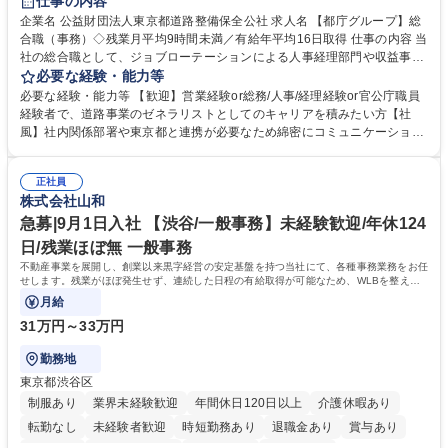
仕事の内容
駅近5分以内
資格取得手当あり
食事補助あり
企業名 公益財団法人東京都道路整備保全公社 求人名 【都庁グループ】総
合職（事務）◇残業月平均9時間未満／有給年平均16日取得 仕事の内容 当
社の総合職として、ジョブローテーションによる人事経理部門や収益事業
等のフロント部門の部署等幅広い部署での業務をお任せいたします。研修
必要な経験・能力等
制度やキャリア支援が充実しております！ ※下記業務詳細 【業務詳細】■
必要な経験・能力等 【歓迎】営業経験or総務/人事/経理経験or官公庁職員
管理部門：広報、人事、経理など当公社の運営に係る管理業務 ■収益部
経験者で、道路事業のゼネラリストとしてのキャリアを積みたい方【社
門：駐車場の新規開拓、管理運営、新宿駅西口広場の「イベントコーナ
風】社内関係部署や東京都と連携が必要なため綿密にコミュニケーション
ー」などの管理運営 ■道路部門：整備の急がれる骨格幹線道路や木造住宅
を図っています。 【業務の魅力】■幅広く携われる：総合職（事務）で
密集地域の特定整備路線の用地取得、道路に関する普及啓発事業、都内の
は、駐車場の管理運営や道路用地の取得、公益財団法人の中枢を担う管理
道路施設や道路工事現場の見学ツアー事業 ※入社後は上記いずれかの部門
正社員
部門など多岐に渡る業務を経験できます。 ■様々なプロジェクト：駐車場
株式会社山和
へ配属。※業務内容変更の範囲：会社の定める業務 募集職種 【都庁グル
事業の他、新宿駅西口広場内に設置された照明を兼ねた広告「ブライトサ
ープ】総合職（事務）◇残業月平均9時間未満／有給年平均16日取得
イン」の管理運営を行うなど、事業収益を生み出す活動を積極的に行って
急募|9月1日入社 【渋谷/一般事務】未経験歓迎/年休124
います。 学歴・資格 学歴：大学院 大学 高専 短大 専修学校 高校 語学力：
日/残業ほぼ無 一般事務
資格：
不動産事業を展開し、創業以来黒字経営の安定基盤を持つ当社にて、各種事務業務をお任
せします。残業がほぼ発生せず、連続した日程の有給取得が可能なため、WLBを整えた
い方にお勧めの環境です！
月給
31万円～33万円
勤務地
東京都渋谷区
制服あり
業界未経験歓迎
年間休日120日以上
介護休暇あり
転勤なし
未経験者歓迎
時短勤務あり
退職金あり
賞与あり