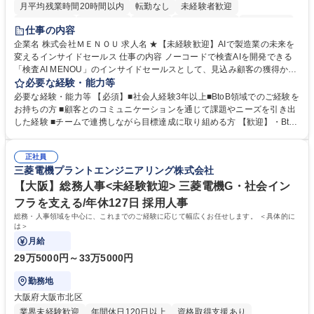
月平均残業時間20時間以内
転勤なし
未経験者歓迎
時短勤務あり
経験者歓迎
在宅OK
完全週休2日制
交通費支給
仕事の内容
駅近5分以内
土日祝休み
服装自由
企業名 株式会社ＭＥＮＯＵ 求人名 ★【未経験歓迎】AIで製造業の未来を
変えるインサイドセールス 仕事の内容 ノーコードで検査AIを開発できる
「検査AI MENOU」のインサイドセールスとして、見込み顧客の獲得から
商談機会の創出までを担っていただきます。マーケティングとフィールド
必要な経験・能力等
セールスをつなぐ役割として、 適切なタイミングで顧客とコミュニケーシ
必要な経験・能力等 【必須】■社会人経験3年以上■BtoB領域でのご経験を
ョンを取りながら、受注につながる商談機会の最大化を目指します。 【具
お持ちの方 ■顧客とのコミュニケーションを通じて課題やニーズを引き出
体的な仕事内容】 リードへの電話・メールによるアプローチ/リードナー
した経験 ■チームで連携しながら目標達成に取り組める方 【歓迎】・BtoB
チャリングおよび商談創出/CRMを活用した顧客情報の管理・分析/マーケ
SaaS企業での営業またはインサイドセールス経験 ・製造業向けの営業経
ティング施策と連携したフォローアップ/商談化率向上に向けた改善提案・
験 ・オフライン・オンラインセミナー登壇経験 ・マーケティング施策の
実行/フィールドセールスへの案件連携 募集職種 ★【未経験歓迎】AIで製
正社員
企画・実行経験 ・CRM・リードナーチャリングに関する知見 ・データを
三菱電機プラントエンジニアリング株式会社
造業の未来を変えるインサイドセールス
もとに営業プロセスを改善した経験 学歴・資格 学歴：大学院 大学 高専 短
大 専修学校 高校 語学力： 資格：
【大阪】総務人事<未経験歓迎> 三菱電機G・社会イン
フラを支える/年休127日 採用人事
総務・人事領域を中心に、これまでのご経験に応じて幅広くお任せします。 ＜具体的に
は＞
月給
29万5000円～33万5000円
勤務地
大阪府大阪市北区
業界未経験歓迎
年間休日120日以上
資格取得支援あり