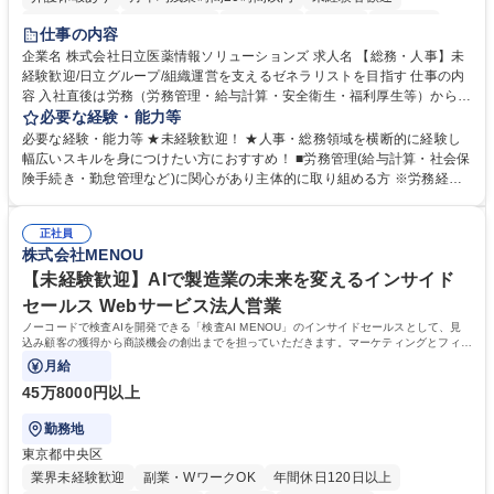
住宅手当あり
時短勤務あり
退職金あり
在宅OK
賞与あり
仕事の内容
育休あり
完全週休2日制
交通費支給
土日祝休み
寮・社宅あり
企業名 株式会社日立医薬情報ソリューションズ 求人名 【総務・人事】未
経験歓迎/日立グループ/組織運営を支えるゼネラリストを目指す 仕事の内
容 入社直後は労務（労務管理・給与計算・安全衛生・福利厚生等）からお
任せいたします。将来は総務・採用・教育業務へ守備範囲を広げ、組織運
必要な経験・能力等
営を支えるゼネラリストをめざせます。 ・初期業務：労働時間管理、給与
必要な経験・能力等 ★未経験歓迎！ ★人事・総務領域を横断的に経験し
計算、社会保険対応、福利厚生管理、安全衛生、健康経営推進等をお任せ
幅広いスキルを身につけたい方におすすめ！ ■労務管理(給与計算・社会保
します。ご経験に応じて、休職者管理など、幅広く経験を積んでいただき
険手続き・勤怠管理など)に関心があり主体的に取り組める方 ※労務経験
ます。 ・将来的な広がり：総務・採用・教育・税務対応・経営企画等。
者は早期にご活躍いただけます。 ■チームで仕事を推進できる方■将来は
★メンバーがマンツーマンで丁寧に教えるため、ご経験が浅くても安心！
マネジメント職として活躍したい 【尚可】■人事、労務、採用、教育業務
幅広く経験を積みたい意欲がある方に最適な環境です。 募集職種 【総
正社員
のご経験 ■労務管理（給与計算・社会保険手続き・勤怠管理など）の経験
株式会社MENOU
務・人事】未経験歓迎/日立グループ/組織運営を支えるゼネラリストを目
■衛生管理者の資格をお持ちの方 学歴・資格 学歴：大学院 大学 高専 短大
指す
専修学校 高校 語学力： 資格：
【未経験歓迎】AIで製造業の未来を変えるインサイド
セールス Webサービス法人営業
ノーコードで検査AIを開発できる「検査AI MENOU」のインサイドセールスとして、見
込み顧客の獲得から商談機会の創出までを担っていただきます。マーケティングとフィー
ルドセールスをつなぐ役割として、
月給
45万8000円以上
勤務地
東京都中央区
業界未経験歓迎
副業・WワークOK
年間休日120日以上