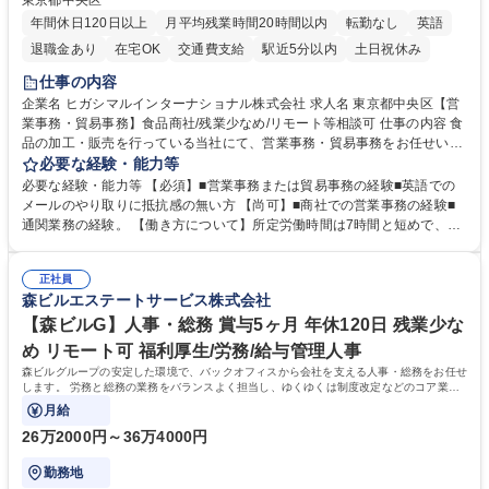
東京都中央区
年間休日120日以上
月平均残業時間20時間以内
転勤なし
英語
退職金あり
在宅OK
交通費支給
駅近5分以内
土日祝休み
仕事の内容
企業名 ヒガシマルインターナショナル株式会社 求人名 東京都中央区【営
業事務・貿易事務】食品商社/残業少なめ/リモート等相談可 仕事の内容 食
品の加工・販売を行っている当社にて、営業事務・貿易事務をお任せいた
します。営業社員のサポートポジションとして、受発注から海外工場との
必要な経験・能力等
調整まで幅広く対応し、当社事業の根幹を支えていただきます。 ■受発注
必要な経験・能力等 【必須】■営業事務または貿易事務の経験■英語での
業務、請求書発行 ■海外工場とのスケジュール調整 ■在庫管理 ■輸入書類
メールのやり取りに抵抗感の無い方 【尚可】■商社での営業事務の経験■
の確認・作成 ■配送手配 ■通関業者を通して行う輸出入業全般 ■倉庫との
通関業務の経験。 【働き方について】所定労働時間は7時間と短めで、残
倉入れ調整等 ※ゼネラリストとしてのキャリアアップを目指すことが可能
業も月平均20時間以下です。時差出勤制度や週1日のリモート勤務も相談
です。単に商品を販売するだけでなく原料の仕入れから販売までをトータ
可能で、ワークライフバランスを保ち長期就業しやすい環境です。 【当社
ルプロデュースしているため、商品に関わる全ての業務をサポート頂きま
正社員
の強み】1991年の設立以来、外食産業を中心としたお客様の多様なニー
森ビルエステートサービス株式会社
す。 募集職種 東京都中央区【営業事務・貿易事務】食品商社/残業少なめ/
ズに沿った冷凍水産物等の生産・輸入・販売を一貫して手掛けています。
リモート等相談可
自社工場と海外拠点の強固な連携によるワンストップサービスが最大の強
【森ビルG】人事・総務 賞与5ヶ月 年休120日 残業少な
みです。 学歴・資格 学歴：大学院 大学 語学力：英語 資格：
め リモート可 福利厚生/労務/給与管理人事
森ビルグループの安定した環境で、バックオフィスから会社を支える人事・総務をお任せ
します。 労務と総務の業務をバランスよく担当し、ゆくゆくは制度改定などのコア業務
にも挑戦できる、やりがいある環境です。
月給
26万2000円～36万4000円
勤務地