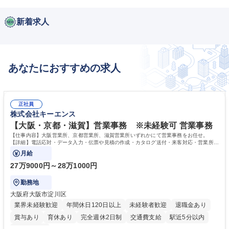
新着求人
あなたにおすすめの求人
正社員
株式会社キーエンス
【大阪・京都・滋賀】営業事務 ※未経験可 営業事務
【仕事内容】大阪営業所、京都営業所、滋賀営業所いずれかにて営業事務をお任せ。
【詳細】電話応対・データ入力・伝票や見積の作成・カタログ送付・来客対応・営業所内
で発生する事務業務や業務改善をお任せ。
月給
27万9000円～28万1000円
勤務地
大阪府大阪市淀川区
業界未経験歓迎
年間休日120日以上
未経験者歓迎
退職金あり
賞与あり
育休あり
完全週休2日制
交通費支給
駅近5分以内