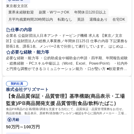
東京都文京区
業界未経験歓迎
副業・WワークOK
年間休日120日以上
月平均残業時間20時間以内
転勤なし
英語
退職金あり
在宅OK
賞与あり
育休あり
完全週休2日制
交通費支給
土日祝休み
仕事の内容
食事補助あり
企業名 公益財団法人日本アンチ・ドーピング機構 求人名 【東京／文京
区】公益財団法人の総務人事業務／年間休日125日 仕事の内容 下記業務を
部長1名、課長1名、メンバー2名で分担して遂行しています。 はじめは担
当者として業務を覚えていただき、ゆくゆくはリーダーやマネージャーポ
必要な経験・能力等
ジションとして活躍いただくことを期待しています。 【総務・人事グルー
必要な経験・能力等 ・公的助成金や補助金の申請・四半期、年間報告経験
プの業務内容】 ・人事制度関連 ・採用活動 ・教育研修の企画、実行 ・勤
・総務経験 ・PCスキル中級以上（Word、Excel、PowerPoint） ・社内外
怠管理 ・官公庁への各種提出 ・法定の会議運営（評議員会、理事会） ・
と円滑な調整ができるコミュニケーション能力 ・口が堅い方 ■歓迎要件
コンプライアンス ・内部規程やルールの管理、整備、文書管理 ・契約関
・採用業務経験 ・英語に抵抗がない方 ・営業経験 学歴・資格 学歴：大学
連 ・衛生管理 ・防災関連・公的助成金の管理・オフィス、ファシリティ
院 大学 高専 短大 専修学校 高校 語学力： 資格：
管理 ・福利厚生関連 ・職員からの問合せ、相談対応 ・その他日常の総務
契約社員
株式会社デリズマート
業務全般 募集職種 【東京／文京区】公益財団法人の総務人事業務／年間
休日125日
【食品品質保証・品質管理】基準構築(商品表示・工場
監査)/PB商品開発支援 品質管理(食品/飲料/たばこ)
食品PB商品の企画/開発/調達を支援する当社にて、品質保証・品質管理業務をお任せ。
商品規格書、食品表示、原材料/添加物/アレルゲン確認を中心に国内外メーカー・工場の
品質基準整備から発売後対応まで担います。
月給
50万円～100万円