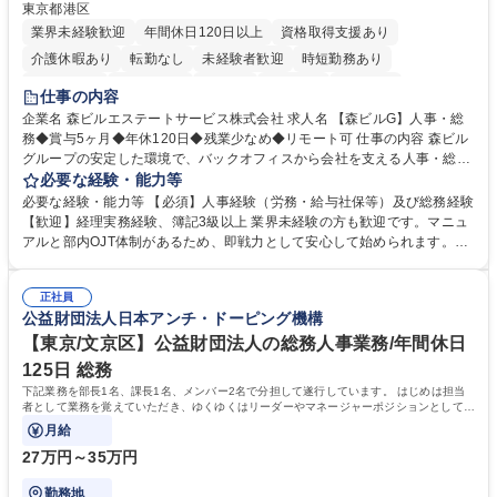
東京都港区
業界未経験歓迎
年間休日120日以上
資格取得支援あり
介護休暇あり
転勤なし
未経験者歓迎
時短勤務あり
経験者歓迎
退職金あり
在宅OK
賞与あり
育休あり
仕事の内容
完全週休2日制
交通費支給
長期歓迎
駅近5分以内
土日祝休み
企業名 森ビルエステートサービス株式会社 求人名 【森ビルG】人事・総
務◆賞与5ヶ月◆年休120日◆残業少なめ◆リモート可 仕事の内容 森ビル
グループの安定した環境で、バックオフィスから会社を支える人事・総務
をお任せします。 労務と総務の業務をバランスよく担当し、ゆくゆくは制
必要な経験・能力等
度改定などのコア業務にも挑戦できる、やりがいある環境です。 ■勤怠管
必要な経験・能力等 【必須】人事経験（労務・給与社保等）及び総務経験
理、給与計算、社会保険手続き、年末調整等の労務管理全般 ■入退社手続
【歓迎】経理実務経験、簿記3級以上 業界未経験の方も歓迎です。マニュ
き、社内規定の改定や人事制度改定などのコア業務 ■社内イベントの企画
アルと部内OJT体制があるため、即戦力として安心して始められます。
運営やその他総務業務全般 ※労務と総務を1：1の割合でお任せ。 入社後
【魅力・やりがい】森ビルGの安定基盤で労務から総務まで幅広く携われ
は部内のOJTを中心に、あなたの経験に合わせて不足している部分はいつ
ます。定型業務に留まらず、社内規定や人事制度の改定など会社のコア業
でも質問・相談できる環境が整っているため、安心して成長できます。 募
正社員
務に挑戦できるため、自身の成長と組織への貢献度をダイレクトに実感で
公益財団法人日本アンチ・ドーピング機構
集職種 【森ビルG】人事・総務◆賞与5ヶ月◆年休120日◆残業少なめ◆
きます。 残業少なめ、週1日リモート可など、ワークライフバランスを保
リモート可
ち長期活躍できる環境です。 「これまでの幅広い経験を活かし、長期的な
【東京/文京区】公益財団法人の総務人事業務/年間休日
キャリアを築きたい」という前向きな意欲と挑戦を全力で応援します。 学
125日 総務
歴・資格 学歴：大学院 大学 高専 短大 専修学校 高校 語学力： 資格：日商
下記業務を部長1名、課長1名、メンバー2名で分担して遂行しています。 はじめは担当
簿記検定1級 日商簿記検定2級 日商簿記検定3級
者として業務を覚えていただき、ゆくゆくはリーダーやマネージャーポジションとして活
躍いただくことを期待しています。
月給
27万円～35万円
勤務地