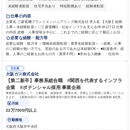
未経験者歓迎
住宅手当あり
時短勤務あり
経験者歓迎
退職金あり
在宅OK
賞与あり
完全週休2日制
交通費支給
仕事の内容
駅近5分以内
土日祝休み
服装自由
寮・社宅あり
食事補助あり
企業名 三菱電機プラントエンジニアリング株式会社 求人名 【大阪】総務
人事＜未経験歓迎＞◇三菱電機G・社会インフラを支える/年休127日 仕事
の内容 総務・人事領域を中心に、これまでのご経験に応じて幅広くお任せ
します。 ＜具体的には＞ ・総務/人事労務（給与・社保・勤怠管理など）
必要な経験・能力等
・採用・教育研修 ・福利厚生運用 など ※基本的には事務所勤務ですが、
必要な経験・能力等 ＜職種未経験歓迎・業界未経験歓迎＞ ～総務、人事
採用や教育等の業務内容により、関西圏以外への日帰り・宿泊を伴う国内
のご経験が無い方でも、意欲のある方であれば未経験OK～ ■歓迎条件：総
出張もございます。 ※担当業務を持ちつつ、お互いに助け合いながら、総
務、人事のご経験をお持ちの方（業界不問） ■求める人物像：・社内外の
務部という組織として協力しながら進める体制です。 募集職種 【大阪】
関係各部門との調整を率先して行い、業務を円滑に遂行できる協調性やコ
総務人事＜未経験歓迎＞◇三菱電機G・社会インフラを支える/年休127日
ミュニケーション能力を持っている方 ・人事総務領域に興味がありゼネラ
正社員
リスト志向をお持ちの方 学歴・資格 学歴：大学院 大学 語学力： 資格：
大阪ガス株式会社
【第二新卒】事務系総合職 #関西を代表するインフラ
企業 #ポテンシャル採用 事業企画
事務系総合職として、人事総務、資源海外、事業企画、営業などの業務に従事していただ
きます。 【業務内容の一例】■所属事業部の勤労業務 ■海外に関係する各種業務 ■営業部
門の企画スタッフ、ルート営業
月給
22万7000円以上
勤務地
大阪府大阪市中央区