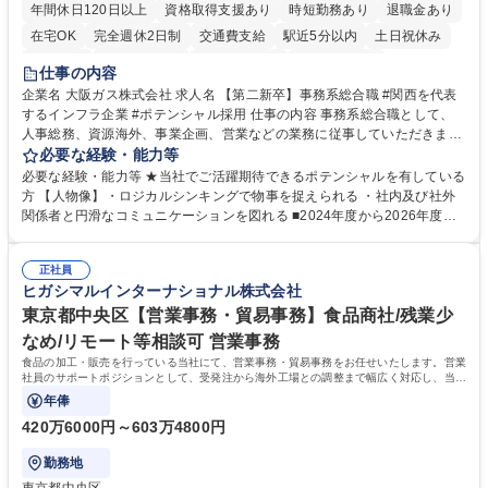
年間休日120日以上
資格取得支援あり
時短勤務あり
退職金あり
在宅OK
完全週休2日制
交通費支給
駅近5分以内
土日祝休み
服装自由
第二新卒歓迎
寮・社宅あり
食事補助あり
仕事の内容
企業名 大阪ガス株式会社 求人名 【第二新卒】事務系総合職 #関西を代表
するインフラ企業 #ポテンシャル採用 仕事の内容 事務系総合職として、
人事総務、資源海外、事業企画、営業などの業務に従事していただきま
す。 【業務内容の一例】■所属事業部の勤労業務 ■海外に関係する各種業
必要な経験・能力等
務 ■営業部門の企画スタッフ、ルート営業 【キャリアパス】入社後の配属
必要な経験・能力等 ★当社でご活躍期待できるポテンシャルを有している
ポジションで一定期間ご活躍頂いた後、本人の適性及び将来のキャリアを
方 【人物像】・ロジカルシンキングで物事を捉えられる ・社内及び社外
鑑みてジョブローテーションを行います。 【育成】OJTでの現場育成や研
関係者と円滑なコミュニケーションを図れる ■2024年度から2026年度ま
修カリキュラムを通じて、Daigasグループの業務で必要となる知識につい
での3ヵ年を対象とする「Daigasグループ中期経営計画2026」を策定しま
て学んでいただきます。 募集職種 【第二新卒】事務系総合職 #関西を代
した。https://www.osakagas.co.jp/company/press/pr2024/1777576_564
表するインフラ企業 #ポテンシャル採用
正社員
72.html ■エネルギーセキュリティの不安定化や気候変動による自然災害の
ヒガシマルインターナショナル株式会社
甚大化など、これまで以上に社会課題解決の重要性が高まっています。
「未来の日常」の創造に向けて持続可能な社会の実現に貢献してまいりま
東京都中央区【営業事務・貿易事務】食品商社/残業少
す。 学歴・資格 学歴：大学院 大学 語学力： 資格：
なめ/リモート等相談可 営業事務
食品の加工・販売を行っている当社にて、営業事務・貿易事務をお任せいたします。営業
社員のサポートポジションとして、受発注から海外工場との調整まで幅広く対応し、当社
事業の根幹を支えていただきます。
年俸
420万6000円～603万4800円
勤務地