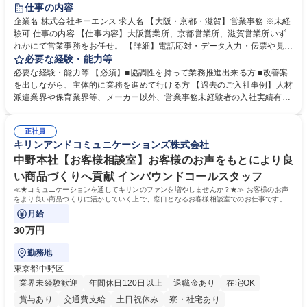
土日祝休み
仕事の内容
企業名 株式会社キーエンス 求人名 【大阪・京都・滋賀】営業事務 ※未経
験可 仕事の内容 【仕事内容】大阪営業所、京都営業所、滋賀営業所いず
れかにて営業事務をお任せ。 【詳細】電話応対・データ入力・伝票や見積
の作成・カタログ送付・来客対応・営業所内で発生する事務業務や業務改
必要な経験・能力等
善をお任せ。 【教育制度】ご入社後、育成担当とペアになりながらOJTに
必要な経験・能力等 【必須】■協調性を持って業務推進出来る方 ■改善案
て業務を覚えていただくことが可能です。業務システムがきちんと構築さ
を出しながら、主体的に業務を進めて行ける方 【過去のご入社事例】人材
れているため、スムーズに仕事に慣れることができる環境です。また、
派遣業界や保育業界等、メーカー以外、営業事務未経験者の入社実績有
「チームで成果を出す文化」があり、良いやり方を積極的に共有しながら
【当社の事務職について】単なる事務ではなく主体性を発揮したサポート
常に改善を目指す風土のため、安心して業務に取り組んでいただけます。
により、キーエンスの付加価値向上に貢献します。ベースの定型業務に加
募集職種 【大阪・京都・滋賀】営業事務 ※未経験可
正社員
えて、お客様や社員の状況に合わせ、能動的なサポート、改善の動きも期
キリンアンドコミュニケーションズ株式会社
待され。組織を支えるスペシャリストとして、チームに貢献し、結果的に
社員から頼られる存在になることができます。平均19:30の退勤以降の業
中野本社【お客様相談室】お客様のお声をもとにより良
務の持ち帰りも禁止されており、メリハリのある働き方となります。 学
い商品づくりへ貢献 インバウンドコールスタッフ
歴・資格 学歴：大学院 大学 高専 短大 語学力： 資格：
≪★コミュニケーションを通してキリンのファンを増やしませんか？★≫ お客様のお声
をより良い商品づくりに活かしていく上で、窓口となるお客様相談室でのお仕事です。
月給
30万円
勤務地
東京都中野区
業界未経験歓迎
年間休日120日以上
退職金あり
在宅OK
賞与あり
交通費支給
土日祝休み
寮・社宅あり