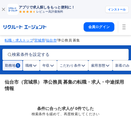
アプリで求人探しをもっと便利に！
インストール
レビュー高評価
無料
会員ログイン
/
/
/
転職・求人トップ
宮城県
仙台市
準公務員 募集
検索条件を設定する
勤務地
職種
年収
こだわり条件
雇用形態
新着のみ
1
仙台市（宮城県） 準公務員 募集の転職・求人・中途採用
情報
条件に合った求人が 0件でした
検索条件を緩めて、再度検索してください