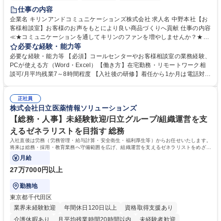
仕事の内容
企業名 キリンアンドコミュニケーションズ株式会社 求人名 中野本社【お
客様相談室】お客様のお声をもとにより良い商品づくりへ貢献 仕事の内容
≪★コミュニケーションを通してキリンのファンを増やしませんか？★≫
お客様のお声をより良い商品づくりに活かしていく上で、窓口となるお客
必要な経験・能力等
様相談室でのお仕事です。 日々お客様からいただくキリングループへのご
必要な経験・能力等 【必須】コールセンターやお客様相談室の業務経験、
意見を、企業活動に活かしています。お客様からの声に迅速かつ誠意をも
PCが使える方（Word・Excel）【働き方】在宅勤務・リモートワーク相
って対応、情報提供するとともにグループ内活動に反映しています。 【具
談可/月平均残業7～8時間程度 【入社後の研修】着任から1か月は電話対応
体的には】電話応対、メール、お手紙対応、ご指摘品調査報告書作成、有
のOJTを中心に実施し、電話対応に慣れた段階でメール・手紙のOJTを実
人チャットボット対応など。 【1日の対応件数】■電話：月間一人当たり
施する予定です。独り立ち以降もしっかりフォローする体制を整えていま
平均100件前後■メール・手紙：同上40件前後 募集職種 中野本社【お客様
正社員
すのでご安心ください。 【当社について】キリングループの広報機能を担
株式会社日立医薬情報ソリューションズ
相談室】お客様のお声をもとにより良い商品づくりへ貢献
う会社として、お客様との出会いを大切にし、磨き上げたホスピタリティ
を込めてコミュニケーションをとりながら広報関連業務を行っておりま
【総務・人事】未経験歓迎/日立グループ/組織運営を支
す。 学歴・資格 学歴：大学院 大学 高専 短大 専修学校 高校 語学力： 資
えるゼネラリストを目指す 総務
格：
入社直後は労務（労務管理・給与計算・安全衛生・福利厚生等）からお任せいたします。
将来は総務・採用・教育業務へ守備範囲を広げ、組織運営を支えるゼネラリストをめざせ
ます。
月給
27万7000円以上
勤務地
東京都千代田区
業界未経験歓迎
年間休日120日以上
資格取得支援あり
介護休暇あり
月平均残業時間20時間以内
未経験者歓迎