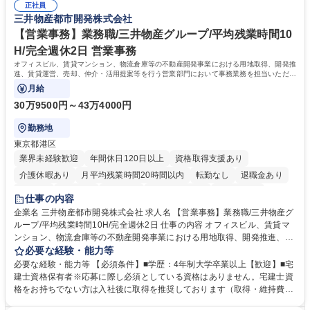
ルプロデュースしているため、商品に関わる全ての業務をサポート頂きま
正社員
の強み】1991年の設立以来、外食産業を中心としたお客様の多様なニー
三井物産都市開発株式会社
す。 募集職種 東京都中央区【営業事務・貿易事務】食品商社/残業少なめ/
ズに沿った冷凍水産物等の生産・輸入・販売を一貫して手掛けています。
リモート等相談可
自社工場と海外拠点の強固な連携によるワンストップサービスが最大の強
【営業事務】業務職/三井物産グループ/平均残業時間10
みです。 学歴・資格 学歴：大学院 大学 語学力：英語 資格：
H/完全週休2日 営業事務
オフィスビル、賃貸マンション、物流倉庫等の不動産開発事業における用地取得、開発推
進、賃貸運営、売却、仲介・活用提案等を行う営業部門において事務業務を担当いただき
ます。
月給
30万9500円～43万4000円
勤務地
東京都港区
業界未経験歓迎
年間休日120日以上
資格取得支援あり
介護休暇あり
月平均残業時間20時間以内
転勤なし
退職金あり
在宅OK
賞与あり
育休あり
完全週休2日制
交通費支給
仕事の内容
駅近5分以内
土日祝休み
寮・社宅あり
企業名 三井物産都市開発株式会社 求人名 【営業事務】業務職/三井物産グ
ループ/平均残業時間10H/完全週休2日 仕事の内容 オフィスビル、賃貸マ
ンション、物流倉庫等の不動産開発事業における用地取得、開発推進、賃
貸運営、売却、仲介・活用提案等を行う営業部門において事務業務を担当
必要な経験・能力等
いただきます。 【詳細】・契約書管理、契約書製本、捺印対応、ファイリ
必要な経験・能力等 【必須条件】■学歴：4年制大学卒業以上【歓迎】■宅
ング、登記簿取得、調書取得・支払業務（各種費用支払、支払管理、請
建士資格保有者※応募に際し必須としている資格はありません。宅建士資
求・支払データ登録、取引先マスター申請対応）・予算作成及び予実管
格をお持ちでない方は入社後に取得を推奨しております（取得・維持費用
理・各種稟議書、報告書作成業務・各種台帳管理、交際費・会議費支払報
の一部補助あり） 【求める人物像】 ・向学心豊かで、主体的に行動でき