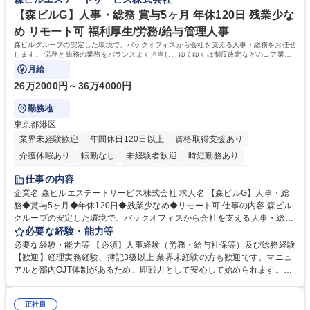
【森ビルG】人事・総務 賞与5ヶ月 年休120日 残業少な
め リモート可 福利厚生/労務/給与管理人事
森ビルグループの安定した環境で、バックオフィスから会社を支える人事・総務をお任せ
します。 労務と総務の業務をバランスよく担当し、ゆくゆくは制度改定などのコア業務
にも挑戦できる、やりがいある環境です。
月給
26万2000円～36万4000円
勤務地
東京都港区
業界未経験歓迎
年間休日120日以上
資格取得支援あり
介護休暇あり
転勤なし
未経験者歓迎
時短勤務あり
経験者歓迎
退職金あり
在宅OK
賞与あり
育休あり
仕事の内容
完全週休2日制
交通費支給
長期歓迎
駅近5分以内
土日祝休み
企業名 森ビルエステートサービス株式会社 求人名 【森ビルG】人事・総
務◆賞与5ヶ月◆年休120日◆残業少なめ◆リモート可 仕事の内容 森ビル
グループの安定した環境で、バックオフィスから会社を支える人事・総務
をお任せします。 労務と総務の業務をバランスよく担当し、ゆくゆくは制
必要な経験・能力等
度改定などのコア業務にも挑戦できる、やりがいある環境です。 ■勤怠管
必要な経験・能力等 【必須】人事経験（労務・給与社保等）及び総務経験
理、給与計算、社会保険手続き、年末調整等の労務管理全般 ■入退社手続
【歓迎】経理実務経験、簿記3級以上 業界未経験の方も歓迎です。マニュ
き、社内規定の改定や人事制度改定などのコア業務 ■社内イベントの企画
アルと部内OJT体制があるため、即戦力として安心して始められます。
運営やその他総務業務全般 ※労務と総務を1：1の割合でお任せ。 入社後
【魅力・やりがい】森ビルGの安定基盤で労務から総務まで幅広く携われ
は部内のOJTを中心に、あなたの経験に合わせて不足している部分はいつ
ます。定型業務に留まらず、社内規定や人事制度の改定など会社のコア業
でも質問・相談できる環境が整っているため、安心して成長できます。 募
正社員
務に挑戦できるため、自身の成長と組織への貢献度をダイレクトに実感で