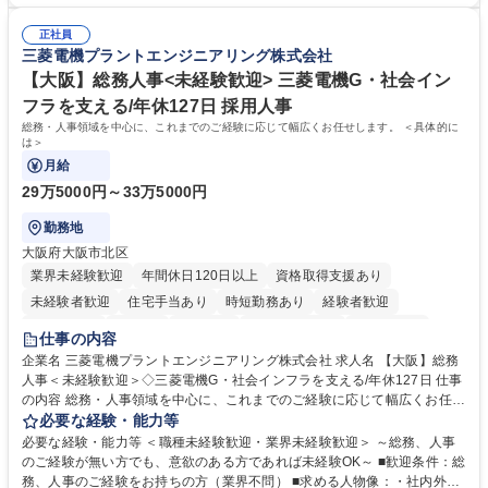
き/得意・協働の姿勢を持っている・優先順位付け、マルチタスクが得意・
善・イベント企画/運営・非常時の対応 など、本人の希望や適性によって
様々な立場で物事を考えられる・定型業務だけでなく突発的な出来事にも
幅広い業務の体得が可能で、多様なキャリアパスを描くことも可能です。
正社員
対処できる・新しいことに興味関心がある 【魅力】■自己啓発支援：資格
三菱電機プラントエンジニアリング株式会社
募集職種 【総務】未経験歓迎◎/リモート可/世界で唯一の事業/福利厚生◎/
取得や通信教育など費用の80%（年間25万円まで）を補助 ■住宅手当：家
再雇用有
賃の50%（月額7万円まで）を補助 学歴・資格 学歴：大学院 大学 語学
【大阪】総務人事<未経験歓迎> 三菱電機G・社会イン
力： 資格：
フラを支える/年休127日 採用人事
総務・人事領域を中心に、これまでのご経験に応じて幅広くお任せします。 ＜具体的に
は＞
月給
29万5000円～33万5000円
勤務地
大阪府大阪市北区
業界未経験歓迎
年間休日120日以上
資格取得支援あり
未経験者歓迎
住宅手当あり
時短勤務あり
経験者歓迎
退職金あり
在宅OK
賞与あり
完全週休2日制
交通費支給
仕事の内容
駅近5分以内
土日祝休み
服装自由
寮・社宅あり
食事補助あり
企業名 三菱電機プラントエンジニアリング株式会社 求人名 【大阪】総務
人事＜未経験歓迎＞◇三菱電機G・社会インフラを支える/年休127日 仕事
の内容 総務・人事領域を中心に、これまでのご経験に応じて幅広くお任せ
します。 ＜具体的には＞ ・総務/人事労務（給与・社保・勤怠管理など）
必要な経験・能力等
・採用・教育研修 ・福利厚生運用 など ※基本的には事務所勤務ですが、
必要な経験・能力等 ＜職種未経験歓迎・業界未経験歓迎＞ ～総務、人事
採用や教育等の業務内容により、関西圏以外への日帰り・宿泊を伴う国内
のご経験が無い方でも、意欲のある方であれば未経験OK～ ■歓迎条件：総
出張もございます。 ※担当業務を持ちつつ、お互いに助け合いながら、総
務、人事のご経験をお持ちの方（業界不問） ■求める人物像：・社内外の