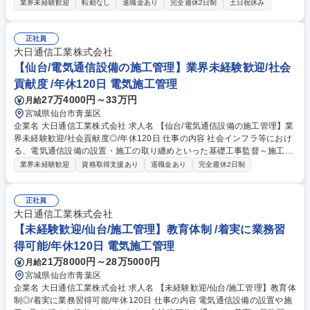
やライフプラン、多様なニーズにあわせた、最適な資産形成・運用のため
業界未経験歓迎
転勤なし
退職金あり
完全週休2日制
土日祝休み
の金融商品の提案をお任せします。 ■取り扱う金融商品は、株式、債券、
投資信託、保険などに多岐にわたります。近年は事業経営者のお客さまへ
のアプローチに注力しており、資産形成のご提案に留まらず、専門部署と
正社員
の連携による事業承継やM&A、不動産管理など多様なソリューションの提
大日通信工業株式会社
供にも力を入れています。自由な商品組成や提案ができるため、お客さま
【仙台/電気通信設備の施工管理】業界未経験歓迎/社会
のニーズに寄り添った提案ができることも当社ならではのやりがいを感じ
貢献度 /年休120日 電気施工管理
て頂けるポイントの1つです。 募集職種 【仙台】個人向け金融商品の提案
27万4000円～33万円
月給
営業 *第二新卒/未経験歓迎/転勤無*
宮城県仙台市青葉区
企業名 大日通信工業株式会社 求人名 【仙台/電気通信設備の施工管理】業
界未経験歓迎/社会貢献度◎/年休120日 仕事の内容 社会インフラ等におけ
る、電気通信設備の設置・施工の取り纏めといった基礎工事監督～施工管
理まで、外注先の工事担当者を監督する業務に従事頂きます 【具体的に】
業界未経験歓迎
資格取得支援あり
退職金あり
完全週休2日制
現在は主に高速道路のETC装置や情報盤の設置、車両重量計の設置工事な
どの公共性の高い案件の受注が多く、社会インフラを支えています。【強
み】通信レーダー・衛星通信設備等の設置等の特殊な案件に実績があり、
正社員
通信設備設置では高い評価をいただいております。(全体シェア70%以
大日通信工業株式会社
上、三菱電機からは当社がほぼ独占状態です) ※建設工事は協力会社に依
【未経験歓迎/仙台/施工管理】教育体制 /着実に業務習
頼し、建物の改変に伴う作業は含みません。 募集職種 【仙台/電気通信設
得可能/年休120日 電気施工管理
備の施工管理】業界未経験歓迎/社会貢献度◎/年休120日
21万8000円～28万5000円
月給
宮城県仙台市青葉区
企業名 大日通信工業株式会社 求人名 【未経験歓迎/仙台/施工管理】教育体
制◎/着実に業務習得可能/年休120日 仕事の内容 電気通信設備の設置や施