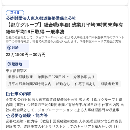
務部という組織として協力しながら進める体制です。 募集職種 【大阪】
関係各部門との調整を率先して行い、業務を円滑に遂行できる協調性やコ
総務人事＜未経験歓迎＞◇三菱電機G・社会インフラを支える/年休127日
ミュニケーション能力を持っている方 ・人事総務領域に興味がありゼネラ
正社員
リスト志向をお持ちの方 学歴・資格 学歴：大学院 大学 語学力： 資格：
公益財団法人東京都道路整備保全公社
【都庁グループ】総合職(事務) 残業月平均9時間未満/有
給年平均16日取得 一般事務
当社の総合職として、ジョブローテーションによる人事経理部門や収益事業等のフロント
部門の部署等幅広い部署での業務をお任せいたします。研修制度やキャリア支援が充実し
ております！ ※下記業務詳細
月給
22万1500円～30万円
勤務地
東京都新宿区
業界未経験歓迎
年間休日120日以上
介護休暇あり
月平均残業時間20時間以内
転勤なし
住宅手当あり
経験者歓迎
研修あり
退職金あり
賞与あり
完全週休2日制
交通費支給
仕事の内容
駅近5分以内
資格取得手当あり
食事補助あり
企業名 公益財団法人東京都道路整備保全公社 求人名 【都庁グループ】総
合職（事務）◇残業月平均9時間未満／有給年平均16日取得 仕事の内容 当
社の総合職として、ジョブローテーションによる人事経理部門や収益事業
等のフロント部門の部署等幅広い部署での業務をお任せいたします。研修
必要な経験・能力等
制度やキャリア支援が充実しております！ ※下記業務詳細 【業務詳細】■
必要な経験・能力等 【歓迎】営業経験or総務/人事/経理経験or官公庁職員
管理部門：広報、人事、経理など当公社の運営に係る管理業務 ■収益部
経験者で、道路事業のゼネラリストとしてのキャリアを積みたい方【社