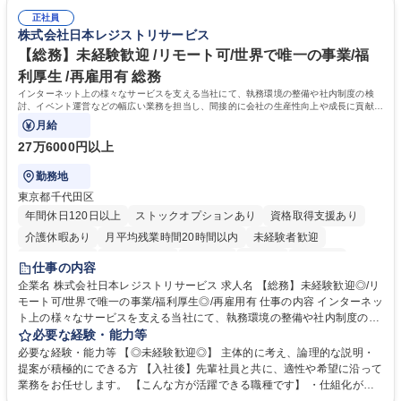
告書作成及び月次管理・部内総務庶務全般 など※※配属先によっては上記
る方。 ・社内外の多様な関係者と協調して業務を進められるコミュニケー
の他に担当頂く業務が発生する場合があります。 募集職種 【営業事務】
正社員
ション力がある方。 ・チャレンジを厭わず、粘り強く業務に取り組める
株式会社日本レジストリサービス
業務職/三井物産グループ/平均残業時間10H/完全週休2日
方。多様な関係者と謙虚に信頼関係を構築でき、期限を意識したスケジュ
ール管理が出来る方。※将来的に他部署（営業部門、コーポレート部門）
【総務】未経験歓迎 /リモート可/世界で唯一の事業/福
へのジョブローテーションの可能性があります。 学歴・資格 学歴：大学
利厚生 /再雇用有 総務
院 大学 語学力： 資格：宅地建物取引士
インターネット上の様々なサービスを支える当社にて、執務環境の整備や社内制度の検
討、イベント運営などの幅広い業務を担当し、間接的に会社の生産性向上や成長に貢献し
ている部署です。
月給
27万6000円以上
勤務地
東京都千代田区
年間休日120日以上
ストックオプションあり
資格取得支援あり
介護休暇あり
月平均残業時間20時間以内
未経験者歓迎
住宅手当あり
時短勤務あり
研修あり
在宅OK
賞与あり
仕事の内容
完全週休2日制
交通費支給
駅近5分以内
土日祝休み
服装自由
企業名 株式会社日本レジストリサービス 求人名 【総務】未経験歓迎◎/リ
モート可/世界で唯一の事業/福利厚生◎/再雇用有 仕事の内容 インターネッ
ト上の様々なサービスを支える当社にて、執務環境の整備や社内制度の検
討、イベント運営などの幅広い業務を担当し、間接的に会社の生産性向上
必要な経験・能力等
や成長に貢献している部署です。 会社の全メンバーが安心して長く成果を
必要な経験・能力等 【◎未経験歓迎◎】 主体的に考え、論理的な説明・
発揮できる環境を整えるために、毎日のメンテナンスや維持管理に加え、
提案が積極的にできる方 【入社後】先輩社員と共に、適性や希望に沿って
新たな施策検討を積極的に行っていただき、会社全体を巻き込み課題解決
業務をお任せします。 【こんな方が活躍できる職種です】 ・仕組化が好
を推進。 ・オフィス運営：執務環境の整備・物品管理・社内規定整備/改