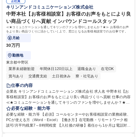
幅広く経験を積みたい意欲がある方に最適な環境です。 募集職種 【総
正社員
のご経験 ■労務管理（給与計算・社会保険手続き・勤怠管理など）の経験
キリンアンドコミュニケーションズ株式会社
務・人事】未経験歓迎/日立グループ/組織運営を支えるゼネラリストを目
■衛生管理者の資格をお持ちの方 学歴・資格 学歴：大学院 大学 高専 短大
指す
専修学校 高校 語学力： 資格：
中野本社【お客様相談室】お客様のお声をもとにより良
い商品づくりへ貢献 インバウンドコールスタッフ
≪★コミュニケーションを通してキリンのファンを増やしませんか？★≫ お客様のお声
をより良い商品づくりに活かしていく上で、窓口となるお客様相談室でのお仕事です。
月給
30万円
勤務地
東京都中野区
業界未経験歓迎
年間休日120日以上
退職金あり
在宅OK
賞与あり
交通費支給
土日祝休み
寮・社宅あり
仕事の内容
企業名 キリンアンドコミュニケーションズ株式会社 求人名 中野本社【お
客様相談室】お客様のお声をもとにより良い商品づくりへ貢献 仕事の内容
≪★コミュニケーションを通してキリンのファンを増やしませんか？★≫
お客様のお声をより良い商品づくりに活かしていく上で、窓口となるお客
必要な経験・能力等
様相談室でのお仕事です。 日々お客様からいただくキリングループへのご
必要な経験・能力等 【必須】コールセンターやお客様相談室の業務経験、
意見を、企業活動に活かしています。お客様からの声に迅速かつ誠意をも
PCが使える方（Word・Excel）【働き方】在宅勤務・リモートワーク相
って対応、情報提供するとともにグループ内活動に反映しています。 【具
談可/月平均残業7～8時間程度 【入社後の研修】着任から1か月は電話対応
体的には】電話応対、メール、お手紙対応、ご指摘品調査報告書作成、有
のOJTを中心に実施し、電話対応に慣れた段階でメール・手紙のOJTを実
人チャットボット対応など。 【1日の対応件数】■電話：月間一人当たり
施する予定です。独り立ち以降もしっかりフォローする体制を整えていま