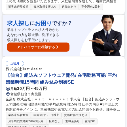
工の取り纏めを担当いただきます。入社後研修を通して、着実に業務習得
できる環境です。将来的には基礎工事監督～施工管理まで、外注先の工事
業界未経験歓迎
資格取得支援あり
退職金あり
完全週休2日制
担当者を監督いただく事を期待しています 【具体的に】現在は主に高速道
路のETC装置や情報盤の設置、車両重量計の設置工事などの公共性の高い
案件の受注が多く、社会インフラを支えています。【強み】通信レーダ
求人探し
お困り
に
ですか？
ー・衛星通信設備等の設置等の特殊な案件に実績があり、通信設備設置で
業界トップクラスの求人件数から
は高い評価をいただいております。(全体シェア70%以上、三菱電機から
あなたの力を最大限に発揮できる
は当社がほぼ独占状態です) ※建設工事は協力会社に依頼し、建物の改変
求人探しをお手伝いします。
に伴う作業は含みません。 募集職種 【未経験歓迎/仙台/施工管理】教育体
制◎/着実に業務習得可能/年休120日
アドバイザーに相談する
正社員
株式会社Just.Assist
【仙台】組込みソフトウェア開発/ 在宅勤務可能/ 平均
残業時間15時間 組み込み制御SE
30万円～45万円
月給
宮城県仙台市青葉区
企業名 株式会社Ｊｕｓｔ．Ａｓｓｉｓｔ 求人名 【仙台】組込みソフトウ
ェア開発/◎在宅勤務可能/◎平均残業時間15時間 仕事の内容 ■3年以上の
長期案件をメインに、車載機器や家電などの組込開発をお任せ。腰を据え
てプロジェクトに取り組みたい方に適した環境です。 【開発フェーズ】要
業界未経験歓迎
年間休日120日以上
資格取得支援あり
件定義、基本設計～プログラミング、テストまで 【プロジェクト例】車載
月平均残業時間20時間以内
転勤なし
退職金あり
在宅OK
ECUの開発、空調機器の開発、デジタルカメラの開発、医療機器の開発 ■