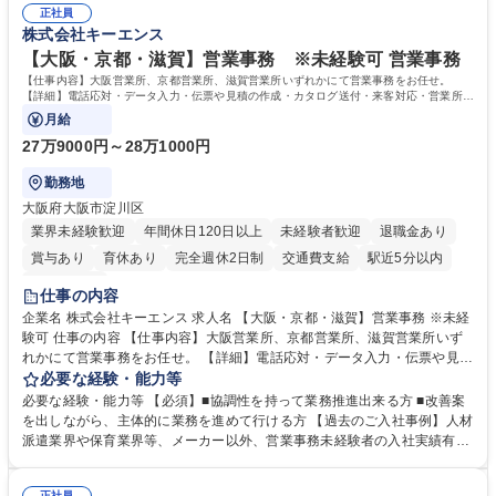
平均100件前後■メール・手紙：同上40件前後 募集職種 中野本社【お客様
正社員
すのでご安心ください。 【当社について】キリングループの広報機能を担
株式会社キーエンス
相談室】お客様のお声をもとにより良い商品づくりへ貢献
う会社として、お客様との出会いを大切にし、磨き上げたホスピタリティ
を込めてコミュニケーションをとりながら広報関連業務を行っておりま
【大阪・京都・滋賀】営業事務 ※未経験可 営業事務
す。 学歴・資格 学歴：大学院 大学 高専 短大 専修学校 高校 語学力： 資
【仕事内容】大阪営業所、京都営業所、滋賀営業所いずれかにて営業事務をお任せ。
格：
【詳細】電話応対・データ入力・伝票や見積の作成・カタログ送付・来客対応・営業所内
で発生する事務業務や業務改善をお任せ。
月給
27万9000円～28万1000円
勤務地
大阪府大阪市淀川区
業界未経験歓迎
年間休日120日以上
未経験者歓迎
退職金あり
賞与あり
育休あり
完全週休2日制
交通費支給
駅近5分以内
土日祝休み
仕事の内容
企業名 株式会社キーエンス 求人名 【大阪・京都・滋賀】営業事務 ※未経
験可 仕事の内容 【仕事内容】大阪営業所、京都営業所、滋賀営業所いず
れかにて営業事務をお任せ。 【詳細】電話応対・データ入力・伝票や見積
の作成・カタログ送付・来客対応・営業所内で発生する事務業務や業務改
必要な経験・能力等
善をお任せ。 【教育制度】ご入社後、育成担当とペアになりながらOJTに
必要な経験・能力等 【必須】■協調性を持って業務推進出来る方 ■改善案
て業務を覚えていただくことが可能です。業務システムがきちんと構築さ
を出しながら、主体的に業務を進めて行ける方 【過去のご入社事例】人材
れているため、スムーズに仕事に慣れることができる環境です。また、
派遣業界や保育業界等、メーカー以外、営業事務未経験者の入社実績有
「チームで成果を出す文化」があり、良いやり方を積極的に共有しながら
【当社の事務職について】単なる事務ではなく主体性を発揮したサポート
常に改善を目指す風土のため、安心して業務に取り組んでいただけます。
により、キーエンスの付加価値向上に貢献します。ベースの定型業務に加
正社員