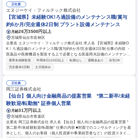
正社員
エヌジーケイ・フィルテック株式会社
【宮城県】未経験OK!ろ過設備のメンテナンス職/賞与
約6か月/完全週休2日制 プラント設備メンテナンス
26万3500円以上
月給
宮城県仙台市若林区
企業名 エヌジーケイ・フィルテック株式会社 求人名 【宮城県】未経験O
K！ろ過設備のメンテナンス職/賞与約6か月/完全週休2日制 仕事の内容 ・
医薬品や医療機器を製造する上で必要となる医薬用水設備のメンテナンス
をお任せします。 ・エヌジーケイ・フィルテック 東北出張所を拠点とし
業界未経験歓迎
年間休日120日以上
転勤なし
退職金あり
在宅OK
て、東北エリアのメンテナンスを担当頂きます。 【具体的には】 ・研修
完全週休2日制
土日祝休み
やOJTもあるので未経験者でも挑戦出来ます。 ・お客様へ納入した設備の
定期点検や部品交換、設備の調整などをお任せします。 ・現場作業は協力
会社のスタッフと複数で伺い、トラブルが発生した場合も上長や技術担当
正社員
がバックアップするので安心です。 募集職種 【宮城県】未経験OK！ろ過
岡三証券株式会社
設備のメンテナンス職/賞与約6か月/完全週休2日制
【仙台】個人向け金融商品の提案営業 *第二新卒/未経
験歓迎/転勤無* 証券個人営業
31万円以上
月給
宮城県仙台市青葉区
企業名 岡三証券株式会社 求人名 【仙台】個人向け金融商品の提案営業 *
第二新卒/未経験歓迎/転勤無* 仕事の内容 ■対面でのコンサルティングを基
本とした、個人のお客様（個人投資家や事業経営者など）の投資スタイル