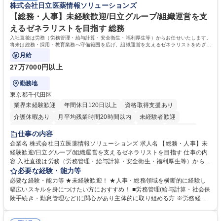
株式会社日立医薬情報ソリューションズ
集職種 【森ビルG】人事・総務◆賞与5ヶ月◆年休120日◆残業少なめ◆
きます。 残業少なめ、週1日リモート可など、ワークライフバランスを保
リモート可
ち長期活躍できる環境です。 「これまでの幅広い経験を活かし、長期的な
【総務・人事】未経験歓迎/日立グループ/組織運営を支
キャリアを築きたい」という前向きな意欲と挑戦を全力で応援します。 学
えるゼネラリストを目指す 総務
歴・資格 学歴：大学院 大学 高専 短大 専修学校 高校 語学力： 資格：日商
入社直後は労務（労務管理・給与計算・安全衛生・福利厚生等）からお任せいたします。
簿記検定1級 日商簿記検定2級 日商簿記検定3級
将来は総務・採用・教育業務へ守備範囲を広げ、組織運営を支えるゼネラリストをめざせ
ます。
月給
27万7000円以上
勤務地
東京都千代田区
業界未経験歓迎
年間休日120日以上
資格取得支援あり
介護休暇あり
月平均残業時間20時間以内
未経験者歓迎
住宅手当あり
時短勤務あり
退職金あり
在宅OK
賞与あり
仕事の内容
育休あり
完全週休2日制
交通費支給
土日祝休み
寮・社宅あり
企業名 株式会社日立医薬情報ソリューションズ 求人名 【総務・人事】未
経験歓迎/日立グループ/組織運営を支えるゼネラリストを目指す 仕事の内
容 入社直後は労務（労務管理・給与計算・安全衛生・福利厚生等）からお
任せいたします。将来は総務・採用・教育業務へ守備範囲を広げ、組織運
必要な経験・能力等
営を支えるゼネラリストをめざせます。 ・初期業務：労働時間管理、給与
必要な経験・能力等 ★未経験歓迎！ ★人事・総務領域を横断的に経験し
計算、社会保険対応、福利厚生管理、安全衛生、健康経営推進等をお任せ
幅広いスキルを身につけたい方におすすめ！ ■労務管理(給与計算・社会保
します。ご経験に応じて、休職者管理など、幅広く経験を積んでいただき
険手続き・勤怠管理など)に関心があり主体的に取り組める方 ※労務経験
ます。 ・将来的な広がり：総務・採用・教育・税務対応・経営企画等。
者は早期にご活躍いただけます。 ■チームで仕事を推進できる方■将来は
★メンバーがマンツーマンで丁寧に教えるため、ご経験が浅くても安心！
マネジメント職として活躍したい 【尚可】■人事、労務、採用、教育業務