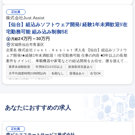
完全週休2日制
土日祝休み
取引先に赴き、依頼された業務をチームまたは個人で行います。 ※入社後
は基本チームでの動きになります。 ★顧客先によりますが、在宅勤務実施
正社員
しています。申請頂ければ、WEBカメラ、ヘッドセット等の機材の支援が
株式会社Just.Assist
あります★ 募集職種 【仙台】組込みソフトウェア開発/◎在宅勤務可能/◎
【仙台】組込みソフトウェア開発/ 経験1年未満歓迎!/在
平均残業時間15時間
宅勤務可能 組み込み制御SE
24万円～30万円
月給
宮城県仙台市青葉区
企業名 株式会社Ｊｕｓｔ．Ａｓｓｉｓｔ 求人名 【仙台】組込みソフトウ
ェア開発/★経験1年未満歓迎！/在宅勤務可能 仕事の内容 ■3年以上の長期
案件をメインに、車載機器や家電などの組込開発をお任せ。腰を据えてプ
ロジェクトに取り組みたい方に適した環境です。 【開発フェーズ】要件定
業界未経験歓迎
年間休日120日以上
資格取得支援あり
義、基本設計～プログラミング、テストまで 【プロジェクト例】車載EC
月平均残業時間20時間以内
転勤なし
退職金あり
在宅OK
Uの開発、空調機器の開発、デジタルカメラの開発、医療機器の開発 ■取
完全週休2日制
土日祝休み
引先に赴き、依頼された業務をチームまたは個人で行います。 ※入社後は
基本チームでの動きになります。 ★顧客先によりますが、在宅勤務実施し
ています。申請頂ければ、WEBカメラ、ヘッドセット等の機材の支援があ
ります★ 募集職種 【仙台】組込みソフトウェア開発/★経験1年未満歓
迎！/在宅勤務可能
あなたにおすすめの求人
正社員
森ビルエステートサービス株式会社