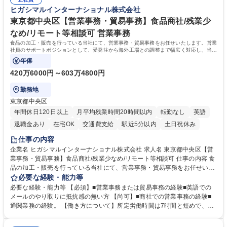
募集職種 【大阪・京都・滋賀】営業事務 ※未経験可
えて、お客様や社員の状況に合わせ、能動的なサポート、改善の動きも期
ヒガシマルインターナショナル株式会社
待され。組織を支えるスペシャリストとして、チームに貢献し、結果的に
社員から頼られる存在になることができます。平均19:30の退勤以降の業
東京都中央区【営業事務・貿易事務】食品商社/残業少
務の持ち帰りも禁止されており、メリハリのある働き方となります。 学
なめ/リモート等相談可 営業事務
歴・資格 学歴：大学院 大学 高専 短大 語学力： 資格：
食品の加工・販売を行っている当社にて、営業事務・貿易事務をお任せいたします。営業
社員のサポートポジションとして、受発注から海外工場との調整まで幅広く対応し、当社
事業の根幹を支えていただきます。
年俸
420万6000円～603万4800円
勤務地
東京都中央区
年間休日120日以上
月平均残業時間20時間以内
転勤なし
英語
退職金あり
在宅OK
交通費支給
駅近5分以内
土日祝休み
仕事の内容
企業名 ヒガシマルインターナショナル株式会社 求人名 東京都中央区【営
業事務・貿易事務】食品商社/残業少なめ/リモート等相談可 仕事の内容 食
品の加工・販売を行っている当社にて、営業事務・貿易事務をお任せいた
します。営業社員のサポートポジションとして、受発注から海外工場との
必要な経験・能力等
調整まで幅広く対応し、当社事業の根幹を支えていただきます。 ■受発注
必要な経験・能力等 【必須】■営業事務または貿易事務の経験■英語での
業務、請求書発行 ■海外工場とのスケジュール調整 ■在庫管理 ■輸入書類
メールのやり取りに抵抗感の無い方 【尚可】■商社での営業事務の経験■
の確認・作成 ■配送手配 ■通関業者を通して行う輸出入業全般 ■倉庫との
通関業務の経験。 【働き方について】所定労働時間は7時間と短めで、残
倉入れ調整等 ※ゼネラリストとしてのキャリアアップを目指すことが可能
業も月平均20時間以下です。時差出勤制度や週1日のリモート勤務も相談
です。単に商品を販売するだけでなく原料の仕入れから販売までをトータ
可能で、ワークライフバランスを保ち長期就業しやすい環境です。 【当社