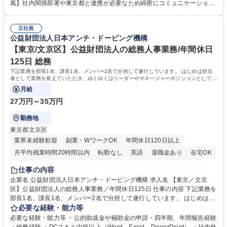
門：駐車場の新規開拓、管理運営、新宿駅西口広場の「イベントコーナ
風】社内関係部署や東京都と連携が必要なため綿密にコミュニケーション
ー」などの管理運営 ■道路部門：整備の急がれる骨格幹線道路や木造住宅
を図っています。 【業務の魅力】■幅広く携われる：総合職（事務）で
密集地域の特定整備路線の用地取得、道路に関する普及啓発事業、都内の
は、駐車場の管理運営や道路用地の取得、公益財団法人の中枢を担う管理
道路施設や道路工事現場の見学ツアー事業 ※入社後は上記いずれかの部門
正社員
部門など多岐に渡る業務を経験できます。 ■様々なプロジェクト：駐車場
公益財団法人日本アンチ・ドーピング機構
へ配属。※業務内容変更の範囲：会社の定める業務 募集職種 【都庁グル
事業の他、新宿駅西口広場内に設置された照明を兼ねた広告「ブライトサ
ープ】総合職（事務）◇残業月平均9時間未満／有給年平均16日取得
イン」の管理運営を行うなど、事業収益を生み出す活動を積極的に行って
【東京/文京区】公益財団法人の総務人事業務/年間休日
います。 学歴・資格 学歴：大学院 大学 高専 短大 専修学校 高校 語学力：
125日 総務
資格：
下記業務を部長1名、課長1名、メンバー2名で分担して遂行しています。 はじめは担当
者として業務を覚えていただき、ゆくゆくはリーダーやマネージャーポジションとして活
躍いただくことを期待しています。
月給
27万円～35万円
勤務地
東京都文京区
業界未経験歓迎
副業・WワークOK
年間休日120日以上
月平均残業時間20時間以内
転勤なし
英語
退職金あり
在宅OK
賞与あり
育休あり
完全週休2日制
交通費支給
土日祝休み
仕事の内容
食事補助あり
企業名 公益財団法人日本アンチ・ドーピング機構 求人名 【東京／文京
区】公益財団法人の総務人事業務／年間休日125日 仕事の内容 下記業務を
部長1名、課長1名、メンバー2名で分担して遂行しています。 はじめは担
当者として業務を覚えていただき、ゆくゆくはリーダーやマネージャーポ
必要な経験・能力等
ジションとして活躍いただくことを期待しています。 【総務・人事グルー
必要な経験・能力等 ・公的助成金や補助金の申請・四半期、年間報告経験
プの業務内容】 ・人事制度関連 ・採用活動 ・教育研修の企画、実行 ・勤