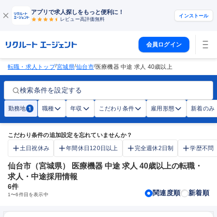
アプリで求人探しをもっと便利に！
インストール
レビュー高評価
無料
会員ログイン
/
/
/
転職・求人トップ
宮城県
仙台市
医療機器 中途 求人 40歳以上
検索条件を設定する
勤務地
職種
年収
こだわり条件
雇用形態
新着のみ
1
こだわり条件の追加設定を忘れていませんか？
土日祝休み
年間休日120日以上
完全週休2日制
学歴不問
仙台市（宮城県） 医療機器 中途 求人 40歳以上の転職・
求人・中途採用情報
6
件
関連度順
新着順
1
〜
6
件目を表示中