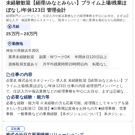
未経験歓迎【経理/みなとみらい】プライム上場/残業ほ
ぼなし/年休123日 管理会計
経理部門メンバーとして、仕訳入力や振込業務などの経理事務を中心にお任せ。まずは正
確な入力・確認業務からスタートし、既存メンバーと一緒に業務を進めながら段階的に経
理知識を身につけていただきます。
月給
25万円～28万円
勤務地
神奈川県横浜市西区
業界未経験歓迎
副業・WワークOK
年間休日120日以上
資格取得支援あり
月平均残業時間20時間以内
転勤なし
未経験者歓迎
時短勤務あり
退職金あり
在宅OK
賞与あり
仕事の内容
完全週休2日制
交通費支給
駅近5分以内
土日祝休み
服装自由
企業名 株式会社ネオジャパン 求人名 未経験歓迎【経理/みなとみらい】プ
ライム上場/残業ほぼなし/年休123日 仕事の内容 経理部門メンバーとし
寮・社宅あり
て、仕訳入力や振込業務などの経理事務を中心にお任せ。まずは正確な入
力・確認業務からスタートし、既存メンバーと一緒に業務を進めながら段
必要な経験・能力等
階的に経理知識を身につけていただきます。 【具体的には】 ■社内稟議に
必要な経験・能力等 ※未経験の方も応募可能。経理職としてキャリアを築
基づく仕訳入力 ■月末の振込業務 ■明細作成 ■伝票処理、記帳業務 ■既存
きたい方は歓迎◎ 【歓迎】■日商簿記資格をお持ちの方 ■経理事務、営業
メンバーの業務サポート 【将来的には】 ■月次決算補助 ■四半期・年次決
事務、一般事務などの事務経験 【本ポジションについて】 本ポジション
算補助 ■有価証券報告書など開示資料作成補助 ■海外子会社を含む連結決
の魅力は、プライム上場企業の経理部門で、未経験から経理キャリアをス
算補助 ※3～5年程度を目安に、徐々に決算業務へ業務範囲を広げていく
タートできる点です。まずは仕訳入力や振込業務など基礎的な業務から担
想定です。 募集職種 未経験歓迎【経理/みなとみらい】プライム上場/残業
正社員
当し、3～5年をかけて月次決算・四半期決算・開示資料作成補助などへス
株式会社日立医薬情報ソリューションズ
ほぼなし/年休123日