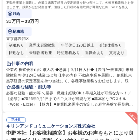
資格：
不動産事業を展開し、創業以来黒字経営の安定基盤を持つ当社にて、各種事務業務をお任
せします。残業がほぼ発生せず、連続した日程の有給取得が可能なため、WLBを整えた
い方にお勧めの環境です！
月給
31万円～33万円
勤務地
東京都渋谷区
制服あり
業界未経験歓迎
年間休日120日以上
介護休暇あり
転勤なし
未経験者歓迎
時短勤務あり
退職金あり
賞与あり
育休あり
完全週休2日制
交通費支給
土日祝休み
仕事の内容
企業名 株式会社山和 求人名 ◆急募｜9月1日入社◆【渋谷/一般事務】未経
験歓迎/年休124日/残業ほぼ無 仕事の内容 不動産事業を展開し、創業以来
黒字経営の安定基盤を持つ当社にて、各種事務業務をお任せします。残業
がほぼ発生せず、連続した日程の有給取得が可能なため、WLBを整えたい
必要な経験・能力等
方にお勧めの環境です！ 入社後はOJTを通じて丁寧に研修を行いますの
必要な経験・能力等 ＼業界・職種未経験OK！早期入社が可能な方へ！／
で、事務未経験の方でも安心して臨むことができます。 【業務詳細】■電
【必須】■2026年9月1日までのご入社が可能な方 ■基本的なPCスキル
話・来客対応 ■物件の鍵や社内の備品管理 ■データ入力や書類作成 ■契約
（Word・Excel） 【魅力】 ■創業以来黒字の安定した経営基盤で長期的に
書などのファイリング ■郵送物の仕訳・発送 など 募集職種 ◆急募｜9月1
安心して働ける環境 ■残業ほぼなしで働きやすさ抜群、プライベートとの
日入社◆【渋谷/一般事務】未経験歓迎/年休124日/残業ほぼ無
両立が可能 ■有給取得を積極的に推奨、年間10日程度の取得実績 ■1ヶ月
正社員
のOJTで業務を習得可能、未経験でもしっかりサポート 学歴・資格 学
キリンアンドコミュニケーションズ株式会社
歴：大学院 大学 高専 短大 語学力： 資格：
中野本社【お客様相談室】お客様のお声をもとにより良