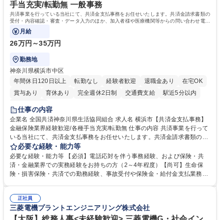
す。 学歴・資格 学歴：大学院 大学 高専 短大 専修学校 高校 語学力： 資
手当充実/転勤無 一般事務
格：
共済事業を行っている当社にて、共済金支払事務をお任せいたします。共済金請求書類の
受付・内容確認・審査・データ入力のほか、加入者様や医療機関等からの問い合わせ電話
対応や書類発送等を担当します。
月給
26万円～35万円
勤務地
神奈川県横浜市中区
年間休日120日以上
転勤なし
経験者歓迎
退職金あり
在宅OK
賞与あり
育休あり
完全週休2日制
交通費支給
駅近5分以内
土日祝休み
仕事の内容
企業名 全国共済神奈川県生活協同組合 求人名 横浜市【共済金支払事務】
金融保険業界経験歓迎/各種手当充実/転勤無 仕事の内容 共済事業を行って
いる当社にて、共済金支払事務をお任せいたします。共済金請求書類の受
付・内容確認・審査・データ入力のほか、加入者様や医療機関等からの問
必要な経験・能力等
い合わせ電話対応や書類発送等を担当します。 ■共済金請求書類の受付、
必要な経験・能力等 【必須】電話応対を伴う事務経験、および保険・共
内容確認、および共済金支払に関する審査・事務処理業務全般を担当 ■専
済・金融業界での実務経験をお持ちの方（2～4年程度）【尚可】生命保
用システムへのデータ入力、各種必要書類の作成・発送作業 ■加入者様や
険・損害保険・共済での勤務経験、事故受付や保険金・給付金支払業務経
医療機関等からの各種問い合わせに対する丁寧かつ迅速な電話応対 ■現場
験がある方 【求める人物像】■相手の立場に立った丁寧な対応ができる方
調査の対応および業務プロセスの改善活動 【業務内容の変更範囲】当社の
■チームワークを大切にし、素直に学べる方★外勤の保険営業から内勤事
指定する業務 募集職種 横浜市【共済金支払事務】金融保険業界経験歓迎/
正社員
務へのキャリアチェンジ希望者も大歓迎です！ 学歴・資格 学歴：大学院
三菱電機プラントエンジニアリング株式会社
各種手当充実/転勤無
大学 高専 短大 専修学校 高校 語学力： 資格：
【大阪】総務人事<未経験歓迎> 三菱電機G・社会イン