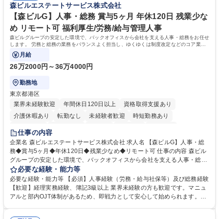
森ビルエステートサービス株式会社
務・人事】未経験歓迎/日立グループ/組織運営を支えるゼネラリストを目
■衛生管理者の資格をお持ちの方 学歴・資格 学歴：大学院 大学 高専 短大
指す
専修学校 高校 語学力： 資格：
【森ビルG】人事・総務 賞与5ヶ月 年休120日 残業少な
め リモート可 福利厚生/労務/給与管理人事
森ビルグループの安定した環境で、バックオフィスから会社を支える人事・総務をお任せ
します。 労務と総務の業務をバランスよく担当し、ゆくゆくは制度改定などのコア業務
にも挑戦できる、やりがいある環境です。
月給
26万2000円～36万4000円
勤務地
東京都港区
業界未経験歓迎
年間休日120日以上
資格取得支援あり
介護休暇あり
転勤なし
未経験者歓迎
時短勤務あり
経験者歓迎
退職金あり
在宅OK
賞与あり
育休あり
仕事の内容
完全週休2日制
交通費支給
長期歓迎
駅近5分以内
土日祝休み
企業名 森ビルエステートサービス株式会社 求人名 【森ビルG】人事・総
務◆賞与5ヶ月◆年休120日◆残業少なめ◆リモート可 仕事の内容 森ビル
グループの安定した環境で、バックオフィスから会社を支える人事・総務
をお任せします。 労務と総務の業務をバランスよく担当し、ゆくゆくは制
必要な経験・能力等
度改定などのコア業務にも挑戦できる、やりがいある環境です。 ■勤怠管
必要な経験・能力等 【必須】人事経験（労務・給与社保等）及び総務経験
理、給与計算、社会保険手続き、年末調整等の労務管理全般 ■入退社手続
【歓迎】経理実務経験、簿記3級以上 業界未経験の方も歓迎です。マニュ
き、社内規定の改定や人事制度改定などのコア業務 ■社内イベントの企画
アルと部内OJT体制があるため、即戦力として安心して始められます。
運営やその他総務業務全般 ※労務と総務を1：1の割合でお任せ。 入社後
【魅力・やりがい】森ビルGの安定基盤で労務から総務まで幅広く携われ
は部内のOJTを中心に、あなたの経験に合わせて不足している部分はいつ
ます。定型業務に留まらず、社内規定や人事制度の改定など会社のコア業