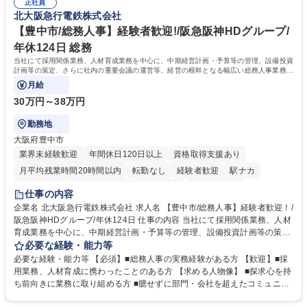
でも質問・相談できる環境が整っているため、安心して成長できます。 募
正社員
務に挑戦できるため、自身の成長と組織への貢献度をダイレクトに実感で
北大阪急行電鉄株式会社
集職種 【森ビルG】人事・総務◆賞与5ヶ月◆年休120日◆残業少なめ◆
きます。 残業少なめ、週1日リモート可など、ワークライフバランスを保
リモート可
ち長期活躍できる環境です。 「これまでの幅広い経験を活かし、長期的な
【豊中市/総務人事】経験者歓迎!/阪急阪神HDグループ/
キャリアを築きたい」という前向きな意欲と挑戦を全力で応援します。 学
年休124日 総務
歴・資格 学歴：大学院 大学 高専 短大 専修学校 高校 語学力： 資格：日商
当社にて採用関係業務、人材育成業務を中心に、中期経営計画・予算等の管理、設備投資
簿記検定1級 日商簿記検定2級 日商簿記検定3級
計画等の策定、さらに社内の重要会議の運営等、経営の根幹となる幅広い総務人事業務全
般を担当していただきます。
月給
30万円～38万円
勤務地
大阪府豊中市
業界未経験歓迎
年間休日120日以上
資格取得支援あり
月平均残業時間20時間以内
転勤なし
経験者歓迎
駅ナカ
退職金あり
完全週休2日制
交通費支給
駅近5分以内
仕事の内容
土日祝休み
服装自由
昼食補助あり
食事補助あり
企業名 北大阪急行電鉄株式会社 求人名 【豊中市/総務人事】経験者歓迎！/
阪急阪神HDグループ/年休124日 仕事の内容 当社にて採用関係業務、人材
育成業務を中心に、中期経営計画・予算等の管理、設備投資計画等の策
定、さらに社内の重要会議の運営等、経営の根幹となる幅広い総務人事業
必要な経験・能力等
務全般を担当していただきます。 【主な業務内容】 ■採用関係業務および
必要な経験・能力等 【必須】■総務人事の実務経験がある方 【歓迎】■採
人材育成(社員研修)業務の推進 ■中期経営計画および予算等の管理 ■設備
用業務、人材育成に携わったことのある方 【求める人物像】 ■探求心を持
投資計画等の策定 ■社内の重要会議の運営 ■その他総務人事業務全般 【入
ち前向きに業務に取り組める方 ■臆せずに部門・会社を超えたコミュニケ
社後】入社後は採用や育成をメインに担当し将来的には経営根幹に関わる
ーションの取れる方 ■自分で考えて行動のできる方 ■第二の創業期を迎え
総務人事業務全般へ幅広く従事していただきます。 募集職種 【豊中市/総