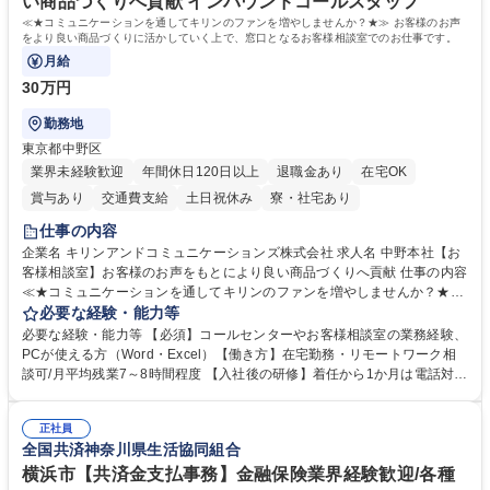
い商品づくりへ貢献 インバウンドコールスタッフ
≪★コミュニケーションを通してキリンのファンを増やしませんか？★≫ お客様のお声
をより良い商品づくりに活かしていく上で、窓口となるお客様相談室でのお仕事です。
月給
30万円
勤務地
東京都中野区
業界未経験歓迎
年間休日120日以上
退職金あり
在宅OK
賞与あり
交通費支給
土日祝休み
寮・社宅あり
仕事の内容
企業名 キリンアンドコミュニケーションズ株式会社 求人名 中野本社【お
客様相談室】お客様のお声をもとにより良い商品づくりへ貢献 仕事の内容
≪★コミュニケーションを通してキリンのファンを増やしませんか？★≫
お客様のお声をより良い商品づくりに活かしていく上で、窓口となるお客
必要な経験・能力等
様相談室でのお仕事です。 日々お客様からいただくキリングループへのご
必要な経験・能力等 【必須】コールセンターやお客様相談室の業務経験、
意見を、企業活動に活かしています。お客様からの声に迅速かつ誠意をも
PCが使える方（Word・Excel）【働き方】在宅勤務・リモートワーク相
って対応、情報提供するとともにグループ内活動に反映しています。 【具
談可/月平均残業7～8時間程度 【入社後の研修】着任から1か月は電話対応
体的には】電話応対、メール、お手紙対応、ご指摘品調査報告書作成、有
のOJTを中心に実施し、電話対応に慣れた段階でメール・手紙のOJTを実
人チャットボット対応など。 【1日の対応件数】■電話：月間一人当たり
施する予定です。独り立ち以降もしっかりフォローする体制を整えていま
平均100件前後■メール・手紙：同上40件前後 募集職種 中野本社【お客様
正社員
すのでご安心ください。 【当社について】キリングループの広報機能を担
全国共済神奈川県生活協同組合
相談室】お客様のお声をもとにより良い商品づくりへ貢献
う会社として、お客様との出会いを大切にし、磨き上げたホスピタリティ
を込めてコミュニケーションをとりながら広報関連業務を行っておりま
横浜市【共済金支払事務】金融保険業界経験歓迎/各種