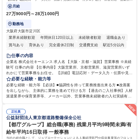
で発生する事務業務や業務改善をお任せ。
月給
27万9000円～28万1000円
勤務地
大阪府大阪市淀川区
業界未経験歓迎
年間休日120日以上
未経験者歓迎
退職金あり
賞与あり
育休あり
完全週休2日制
交通費支給
駅近5分以内
土日祝休み
仕事の内容
企業名 株式会社キーエンス 求人名 【大阪・京都・滋賀】営業事務 ※未経
験可 仕事の内容 【仕事内容】大阪営業所、京都営業所、滋賀営業所いず
れかにて営業事務をお任せ。 【詳細】電話応対・データ入力・伝票や見積
の作成・カタログ送付・来客対応・営業所内で発生する事務業務や業務改
必要な経験・能力等
善をお任せ。 【教育制度】ご入社後、育成担当とペアになりながらOJTに
必要な経験・能力等 【必須】■協調性を持って業務推進出来る方 ■改善案
て業務を覚えていただくことが可能です。業務システムがきちんと構築さ
を出しながら、主体的に業務を進めて行ける方 【過去のご入社事例】人材
れているため、スムーズに仕事に慣れることができる環境です。また、
派遣業界や保育業界等、メーカー以外、営業事務未経験者の入社実績有
「チームで成果を出す文化」があり、良いやり方を積極的に共有しながら
【当社の事務職について】単なる事務ではなく主体性を発揮したサポート
常に改善を目指す風土のため、安心して業務に取り組んでいただけます。
により、キーエンスの付加価値向上に貢献します。ベースの定型業務に加
募集職種 【大阪・京都・滋賀】営業事務 ※未経験可
正社員
えて、お客様や社員の状況に合わせ、能動的なサポート、改善の動きも期
公益財団法人東京都道路整備保全公社
待され。組織を支えるスペシャリストとして、チームに貢献し、結果的に
社員から頼られる存在になることができます。平均19:30の退勤以降の業
【都庁グループ】総合職(事務) 残業月平均9時間未満/有
務の持ち帰りも禁止されており、メリハリのある働き方となります。 学
給年平均16日取得 一般事務
歴・資格 学歴：大学院 大学 高専 短大 語学力： 資格：
当社の総合職として、ジョブローテーションによる人事経理部門や収益事業等のフロント