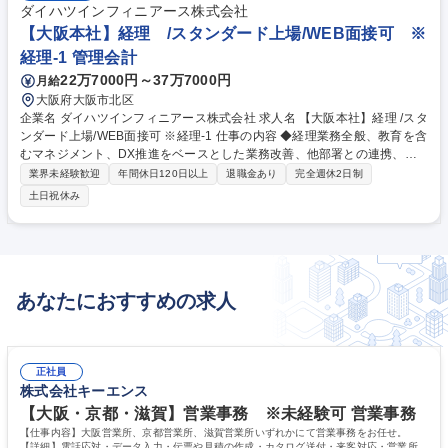
ダイハツインフィニアース株式会社
【大阪本社】経理 /スタンダード上場/WEB面接可 ※
経理‐1 管理会計
22万7000円～37万7000円
月給
大阪府大阪市北区
企業名 ダイハツインフィニアース株式会社 求人名 【大阪本社】経理 /スタ
ンダード上場/WEB面接可 ※経理‐1 仕事の内容 ◆経理業務全般、教育を含
むマネジメント、DX推進をベースとした業務改善、他部署との連携、子
会社経理の管理/指導をお任せします。 スキルによっては管理職採用の可
業界未経験歓迎
年間休日120日以上
退職金あり
完全週休2日制
能性もございます。 【当社について(売上構成；舶用機関約80％/陸用機関
土日祝休み
約15％/その他約5％)】コンテナ船、タンカーやフェリーの動力源、ビ
ル、病院や飛行場の非常用発電の動力源、離島や工場の常用発電・コージ
ェネレーションの動力源等、陸海問わず当社のエンジンは世界中で活躍し
ています。国内トップクラスの舶用ディーゼルエンジン・オリジナルメー
カーとして、耐性・環境対応・低騒音低振動などを携えた高性能エンジン
あなたにおすすめの求人
を製造しています。 募集職種 【大阪本社】経理 /スタンダード上場/WEB
面接可 ※経理‐1
正社員
株式会社キーエンス
【大阪・京都・滋賀】営業事務 ※未経験可 営業事務
【仕事内容】大阪営業所、京都営業所、滋賀営業所いずれかにて営業事務をお任せ。
【詳細】電話応対・データ入力・伝票や見積の作成・カタログ送付・来客対応・営業所内