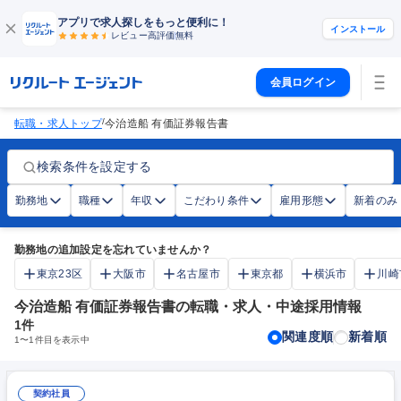
アプリで求人探しをもっと便利に！
インストール
レビュー高評価
無料
会員ログイン
/
転職・求人トップ
今治造船 有価証券報告書
検索条件を設定する
勤務地
職種
年収
こだわり条件
雇用形態
新着のみ
勤務地の追加設定を忘れていませんか？
東京23区
大阪市
名古屋市
東京都
横浜市
川崎
今治造船 有価証券報告書の転職・求人・中途採用情報
1
件
関連度順
新着順
1
〜
1
件目を表示中
契約社員