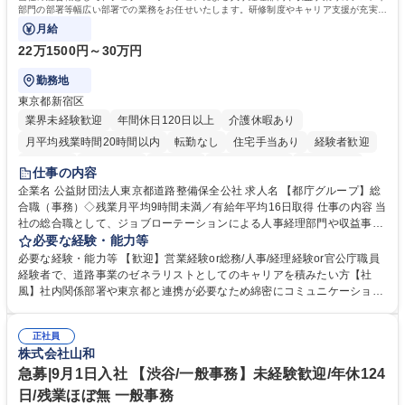
部門の部署等幅広い部署での業務をお任せいたします。研修制度やキャリア支援が充実し
ております！ ※下記業務詳細
月給
22万1500円～30万円
勤務地
東京都新宿区
業界未経験歓迎
年間休日120日以上
介護休暇あり
月平均残業時間20時間以内
転勤なし
住宅手当あり
経験者歓迎
研修あり
退職金あり
賞与あり
完全週休2日制
交通費支給
仕事の内容
駅近5分以内
資格取得手当あり
食事補助あり
企業名 公益財団法人東京都道路整備保全公社 求人名 【都庁グループ】総
合職（事務）◇残業月平均9時間未満／有給年平均16日取得 仕事の内容 当
社の総合職として、ジョブローテーションによる人事経理部門や収益事業
等のフロント部門の部署等幅広い部署での業務をお任せいたします。研修
必要な経験・能力等
制度やキャリア支援が充実しております！ ※下記業務詳細 【業務詳細】■
必要な経験・能力等 【歓迎】営業経験or総務/人事/経理経験or官公庁職員
管理部門：広報、人事、経理など当公社の運営に係る管理業務 ■収益部
経験者で、道路事業のゼネラリストとしてのキャリアを積みたい方【社
門：駐車場の新規開拓、管理運営、新宿駅西口広場の「イベントコーナ
風】社内関係部署や東京都と連携が必要なため綿密にコミュニケーション
ー」などの管理運営 ■道路部門：整備の急がれる骨格幹線道路や木造住宅
を図っています。 【業務の魅力】■幅広く携われる：総合職（事務）で
密集地域の特定整備路線の用地取得、道路に関する普及啓発事業、都内の
は、駐車場の管理運営や道路用地の取得、公益財団法人の中枢を担う管理
道路施設や道路工事現場の見学ツアー事業 ※入社後は上記いずれかの部門
正社員
部門など多岐に渡る業務を経験できます。 ■様々なプロジェクト：駐車場
株式会社山和
へ配属。※業務内容変更の範囲：会社の定める業務 募集職種 【都庁グル
事業の他、新宿駅西口広場内に設置された照明を兼ねた広告「ブライトサ
ープ】総合職（事務）◇残業月平均9時間未満／有給年平均16日取得
イン」の管理運営を行うなど、事業収益を生み出す活動を積極的に行って
急募|9月1日入社 【渋谷/一般事務】未経験歓迎/年休124
います。 学歴・資格 学歴：大学院 大学 高専 短大 専修学校 高校 語学力：
日/残業ほぼ無 一般事務