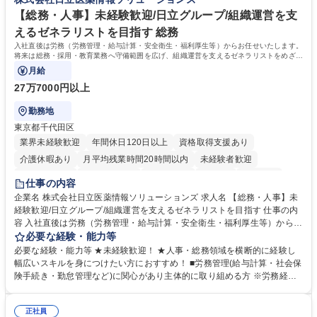
テップアップできます。また、残業は通常月ほぼなく、決算月でも10時間
未満のため、無理なく経理として専門性を身につけられる環境です。 学
【総務・人事】未経験歓迎/日立グループ/組織運営を支
歴・資格 学歴：大学院 大学 高専 短大 専修学校 高校 語学力： 資格：日商
えるゼネラリストを目指す 総務
簿記検定1級 日商簿記検定2級
入社直後は労務（労務管理・給与計算・安全衛生・福利厚生等）からお任せいたします。
将来は総務・採用・教育業務へ守備範囲を広げ、組織運営を支えるゼネラリストをめざせ
ます。
月給
27万7000円以上
勤務地
東京都千代田区
業界未経験歓迎
年間休日120日以上
資格取得支援あり
介護休暇あり
月平均残業時間20時間以内
未経験者歓迎
住宅手当あり
時短勤務あり
退職金あり
在宅OK
賞与あり
仕事の内容
育休あり
完全週休2日制
交通費支給
土日祝休み
寮・社宅あり
企業名 株式会社日立医薬情報ソリューションズ 求人名 【総務・人事】未
経験歓迎/日立グループ/組織運営を支えるゼネラリストを目指す 仕事の内
容 入社直後は労務（労務管理・給与計算・安全衛生・福利厚生等）からお
任せいたします。将来は総務・採用・教育業務へ守備範囲を広げ、組織運
必要な経験・能力等
営を支えるゼネラリストをめざせます。 ・初期業務：労働時間管理、給与
必要な経験・能力等 ★未経験歓迎！ ★人事・総務領域を横断的に経験し
計算、社会保険対応、福利厚生管理、安全衛生、健康経営推進等をお任せ
幅広いスキルを身につけたい方におすすめ！ ■労務管理(給与計算・社会保
します。ご経験に応じて、休職者管理など、幅広く経験を積んでいただき
険手続き・勤怠管理など)に関心があり主体的に取り組める方 ※労務経験
ます。 ・将来的な広がり：総務・採用・教育・税務対応・経営企画等。
者は早期にご活躍いただけます。 ■チームで仕事を推進できる方■将来は
★メンバーがマンツーマンで丁寧に教えるため、ご経験が浅くても安心！
マネジメント職として活躍したい 【尚可】■人事、労務、採用、教育業務
幅広く経験を積みたい意欲がある方に最適な環境です。 募集職種 【総
正社員
のご経験 ■労務管理（給与計算・社会保険手続き・勤怠管理など）の経験