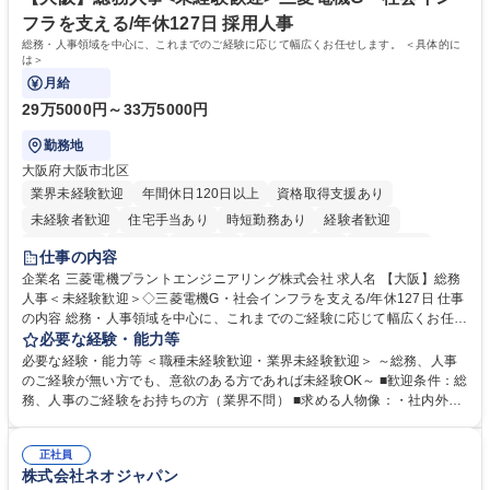
フラを支える/年休127日 採用人事
総務・人事領域を中心に、これまでのご経験に応じて幅広くお任せします。 ＜具体的に
は＞
月給
29万5000円～33万5000円
勤務地
大阪府大阪市北区
業界未経験歓迎
年間休日120日以上
資格取得支援あり
未経験者歓迎
住宅手当あり
時短勤務あり
経験者歓迎
退職金あり
在宅OK
賞与あり
完全週休2日制
交通費支給
仕事の内容
駅近5分以内
土日祝休み
服装自由
寮・社宅あり
食事補助あり
企業名 三菱電機プラントエンジニアリング株式会社 求人名 【大阪】総務
人事＜未経験歓迎＞◇三菱電機G・社会インフラを支える/年休127日 仕事
の内容 総務・人事領域を中心に、これまでのご経験に応じて幅広くお任せ
します。 ＜具体的には＞ ・総務/人事労務（給与・社保・勤怠管理など）
必要な経験・能力等
・採用・教育研修 ・福利厚生運用 など ※基本的には事務所勤務ですが、
必要な経験・能力等 ＜職種未経験歓迎・業界未経験歓迎＞ ～総務、人事
採用や教育等の業務内容により、関西圏以外への日帰り・宿泊を伴う国内
のご経験が無い方でも、意欲のある方であれば未経験OK～ ■歓迎条件：総
出張もございます。 ※担当業務を持ちつつ、お互いに助け合いながら、総
務、人事のご経験をお持ちの方（業界不問） ■求める人物像：・社内外の
務部という組織として協力しながら進める体制です。 募集職種 【大阪】
関係各部門との調整を率先して行い、業務を円滑に遂行できる協調性やコ
総務人事＜未経験歓迎＞◇三菱電機G・社会インフラを支える/年休127日
ミュニケーション能力を持っている方 ・人事総務領域に興味がありゼネラ
正社員
リスト志向をお持ちの方 学歴・資格 学歴：大学院 大学 語学力： 資格：
株式会社ネオジャパン